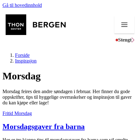
Gå til hovedinnhold
Stengt
Forside
Inspirasjon
Morsdag
Butikker
Morsdag feires den andre søndagen i februar. Her finner du gode
Mat og drikke
oppskrifter, tips til hyggelige overraskelser og inspirasjon til gaver
du kan kjøpe eller lage!
Helse
Fritid
Morsdag
Aktiviteter
Morsdagsgaver fra barna
Tilbud
Her er tre kjappe tips til morsdagsgaver fra barna som vil smelte