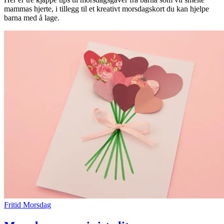
mammas hjerte, i tillegg til et kreativt morsdagskort du kan hjelpe
Inspirasjon
barna med å lage.
Søk
Åpningstider
Praktisk informasjon
Ledige stillinger
Magasin
Gavekort
Finn frem
Fritid
Morsdag