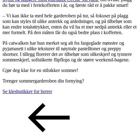
du bør ta med i feriekofferten i år, og første råd er å pakke smart!
– Vi kan ikke ta med hele garderoben på tur, så fokuser på plagg
som kan styles til ulike antrekk og anledninger, og på tilbehør som
kan endre totaluttrykket, enten du vil ha et mer nedpå antrekk eller et
mer formelt. På den måten får du også bedre plass i kofferten.
På catwalken har hun merket seg alt fra fargeglade mønstre og
pyjamasett i ulike teksturer til nøytrale pastelltoner og preppy
shortser. I tillegg florerer det av tilbehør som silkeskjerf og tynnere
sommerskjerf, sofistikerte flipflops og de større weekend-bagene.
Gjør deg klar for en stilsikker sommer!
Trenger sommergarderoben din fornying?
Se klesbutikker for herrer