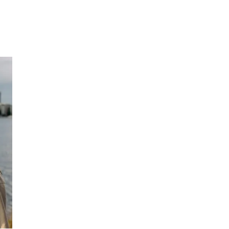
Inspirasjon
Søk
Åpningstider
Praktisk informasjon
Ledige stillinger
Magasin
Gavekort
Finn frem