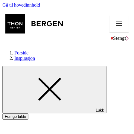
Gå til hovedinnhold
Stengt
Forside
Inspirasjon
Butikker
Mat og drikke
Helse
Lukk
Aktiviteter
Forrige bilde
Tilbud