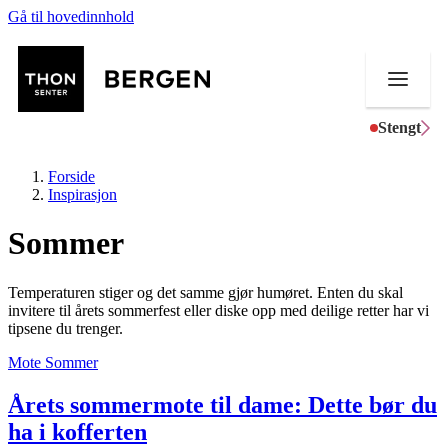
Gå til hovedinnhold
Stengt
Forside
Inspirasjon
Sommer
Butikker
Temperaturen stiger og det samme gjør humøret. Enten du skal
Mat og drikke
invitere til årets sommerfest eller diske opp med deilige retter har vi
tipsene du trenger.
Helse
Mote
Sommer
Aktiviteter
Årets sommermote til dame: Dette bør du
ha i kofferten
Tilbud