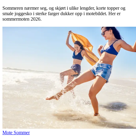
Inspirasjon
Sommeren nærmer seg, og skjørt i ulike lengder, korte topper og
smale joggesko i sterke farger dukker opp i motebildet. Her er
sommermoten 2026.
Søk
Åpningstider
Praktisk informasjon
Ledige stillinger
Magasin
Gavekort
Finn frem
Mote
Sommer