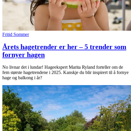
Fritid
Sommer
Årets hagetrender er her – 5 trender som
fornyer hagen
No livnar det i lundar! Hageekspert Marita Ryland forteller om de
fem største hagetrendene i 2025. Kanskje du blir inspirert til å fornye
hage og balkong i år?