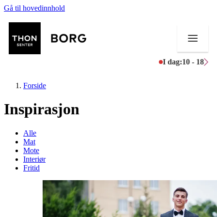
Gå til hovedinnhold
I dag:
10 - 18
Forside
Inspirasjon
Butikker
Alle
Mat
Mat og drikke
Mote
Interiør
Fritid
Aktiviteter
Tilbud
Inspirasjon