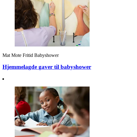
Mat
Mote
Fritid
Babyshower
Hjemmelagde gaver til babyshower