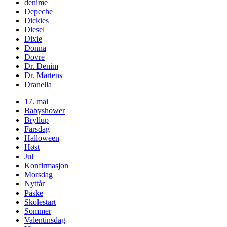
denime
Depeche
Dickies
Diesel
Dixie
Donna
Dovre
Dr. Denim
Dr. Martens
Dranella
17. mai
Babyshower
Bryllup
Farsdag
Halloween
Høst
Jul
Konfirmasjon
Morsdag
Nyttår
Påske
Skolestart
Sommer
Valentinsdag