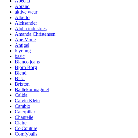
Abecita
Abrand
aktive wear
Alberto
Aleksander
Alpha industries
Amanda Christensen
Ane Mone
Antigel
b.young
basic
Bianco jeans
Björn Borg
Blend
BLU
Brixton
Bæltekompagniet
Calida
Calvin Klein
Cambio
Caterpillar
Chantelle
Claire
Co'Couture
Comfyballs