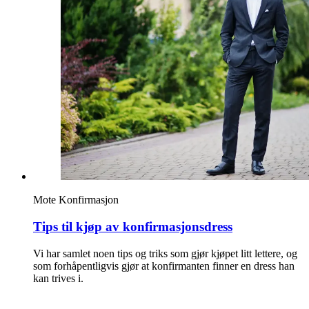
Søk
Åpningstider
Praktisk informasjon
Ledige stillinger
Magasin
Mote
Konfirmasjon
Gavekort
Tips til kjøp av konfirmasjonsdress
Finn frem
Vi har samlet noen tips og triks som gjør kjøpet litt lettere, og
som forhåpentligvis gjør at konfirmanten finner en dress han
kan trives i.