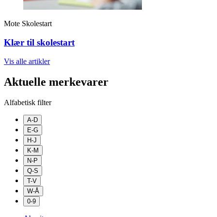
Mote
Skolestart
Klær til skolestart
Vis alle
artikler
Aktuelle merkevarer
Alfabetisk filter
A-D
E-G
H-J
K-M
N-P
Q-S
T-V
W-Å
0-9