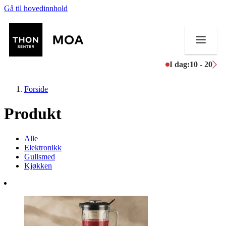
Gå til hovedinnhold
I dag:
10 - 20
Forside
Produkt
Butikker
Alle
Elektronikk
Mat og drikke
Gullsmed
Kjøkken
Helse
Aktiviteter
Tilbud