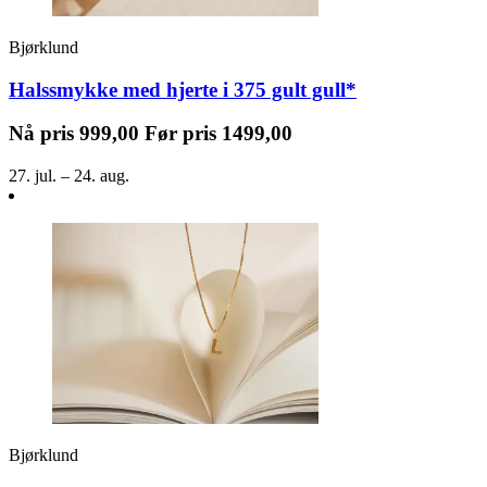
Bjørklund
Halssmykke med hjerte i 375 gult gull*
Nå pris
999,00
Før pris
1499,00
27. jul. – 24. aug.
Bjørklund