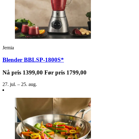
Inspirasjon
Søk
Jernia
Åpningstider
Blender BBLSP-1800S*
Praktisk informasjon
Nå pris
1399,00
Før pris
1799,00
Ledige stillinger
27. jul. – 25. aug.
Magasin
Gavekort
Finn frem