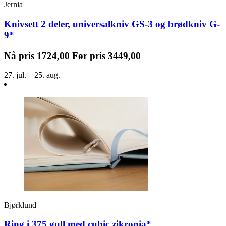
Jernia
Knivsett 2 deler, universalkniv GS-3 og brødkniv G-
9*
Nå pris
1724,00
Før pris
3449,00
27. jul. – 25. aug.
Bjørklund
Ring i 375 gull med cubic zikronia*