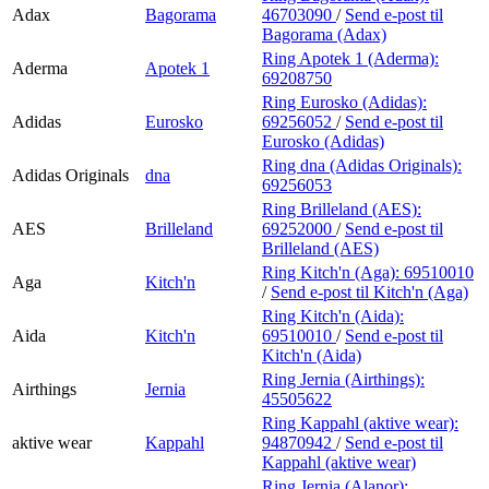
Adax
Bagorama
46703090
/
Send e-post
til
Bagorama (Adax)
Ring Apotek 1 (Aderma):
Aderma
Apotek 1
69208750
Ring Eurosko (Adidas):
Adidas
Eurosko
69256052
/
Send e-post
til
Eurosko (Adidas)
Ring dna (Adidas Originals):
Adidas Originals
dna
69256053
Ring Brilleland (AES):
AES
Brilleland
69252000
/
Send e-post
til
Brilleland (AES)
Ring Kitch'n (Aga):
69510010
Aga
Kitch'n
/
Send e-post
til Kitch'n (Aga)
Ring Kitch'n (Aida):
Aida
Kitch'n
69510010
/
Send e-post
til
Kitch'n (Aida)
Ring Jernia (Airthings):
Airthings
Jernia
45505622
Ring Kappahl (aktive wear):
aktive wear
Kappahl
94870942
/
Send e-post
til
Kappahl (aktive wear)
Ring Jernia (Alanor):