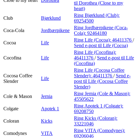
Close to my heart
Dorothea
til Dorothea (Close to my
heart)
Ring Bjørklund (Club):
Club
Bjørklund
69254500
Ring Jordbærpikene (Coca-
Coca-Cola
Jordbærpikene
Cola):
92464180
Ring Life (Cocoa):
46411376
/
Cocoa
Life
Send e-post
til Life (Cocoa)
Ring Life (Cocofina):
Cocofina
Life
46411376
/
Send e-post
til Life
(Cocofina)
Ring Life (Cocosa Coffee
Cocosa Coffee
Slender):
46411376
/
Send e-
Life
Slender
post
til Life (Cocosa Coffee
Slender)
Ring Jernia (Cole & Mason):
Cole & Mason
Jernia
45505622
Ring Apotek 1 (Colgate):
Colgate
Apotek 1
69208750
Ring Kicks (Coloran):
Coloran
Kicks
33221046
Ring VITA (Comodynes):
Comodynes
VITA
69206046