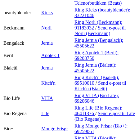
Telenorbutikken (Beats)
Ring Kicks (beautyblender):
beautyblender
Kicks
33221046
Ring Norli (Beckmann):
Beckmann
Norli
91183932
/
Send e-post
til
Norli (Beckmann)
Ring Jernia (Bengalack):
Bengalack
Jernia
45505622
Ring Apotek 1 (Berit):
Berit
Apotek 1
69208750
Ring Jernia (Bialetti):
Bialetti
Jernia
45505622
Ring Kitch'n (Bialetti):
Kitch'n
69510010
/
Send e-post
til
Kitch'n (Bialetti)
Ring VITA (Bio Life):
Bio Life
VITA
69206046
Ring Life (Bio Regena):
Bio Regena
Life
46411376
/
Send e-post
til Life
(Bio Regena)
Ring Monge Frisør (Bio+):
Bio+
Monge Frisør
69259061
Ring VITA (Biosilk):