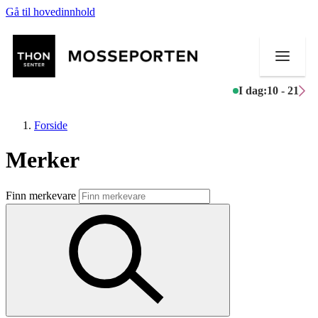
Gå til hovedinnhold
I dag:
10 - 21
Forside
Merker
Butikker
Finn merkevare
Mat og drikke
Helse
Aktiviteter
Tilbud