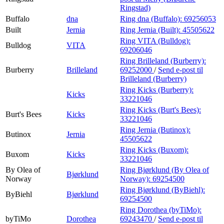
Ringstad)
Buffalo
dna
Ring dna (Buffalo):
69256053
Built
Jernia
Ring Jernia (Built):
45505622
Ring VITA (Bulldog):
Bulldog
VITA
69206046
Ring Brilleland (Burberry):
Burberry
Brilleland
69252000
/
Send e-post
til
Brilleland (Burberry)
Ring Kicks (Burberry):
Kicks
33221046
Ring Kicks (Burt's Bees):
Burt's Bees
Kicks
33221046
Ring Jernia (Butinox):
Butinox
Jernia
45505622
Ring Kicks (Buxom):
Buxom
Kicks
33221046
By Olea of
Ring Bjørklund (By Olea of
Bjørklund
Norway
Norway):
69254500
Ring Bjørklund (ByBiehl):
ByBiehl
Bjørklund
69254500
Ring Dorothea (byTiMo):
byTiMo
Dorothea
69243470
/
Send e-post
til