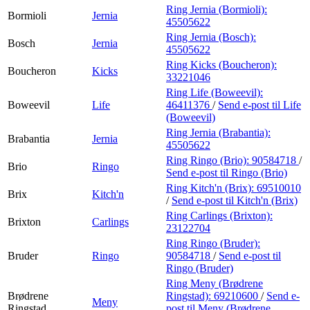
Ring Jernia (Bormioli):
Bormioli
Jernia
45505622
Ring Jernia (Bosch):
Bosch
Jernia
45505622
Ring Kicks (Boucheron):
Boucheron
Kicks
33221046
Ring Life (Boweevil):
Boweevil
Life
46411376
/
Send e-post
til Life
(Boweevil)
Ring Jernia (Brabantia):
Brabantia
Jernia
45505622
Ring Ringo (Brio):
90584718
/
Brio
Ringo
Send e-post
til Ringo (Brio)
Ring Kitch'n (Brix):
69510010
Brix
Kitch'n
/
Send e-post
til Kitch'n (Brix)
Ring Carlings (Brixton):
Brixton
Carlings
23122704
Ring Ringo (Bruder):
Bruder
Ringo
90584718
/
Send e-post
til
Ringo (Bruder)
Ring Meny (Brødrene
Brødrene
Ringstad):
69210600
/
Send e-
Meny
Ringstad
post
til Meny (Brødrene