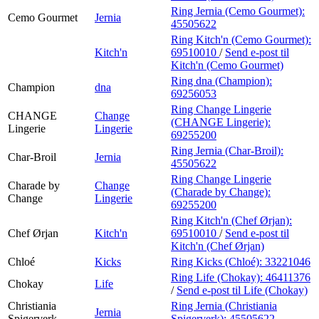
Ring Jernia (Cemo Gourmet):
Cemo Gourmet
Jernia
45505622
Ring Kitch'n (Cemo Gourmet):
Kitch'n
69510010
/
Send e-post
til
Kitch'n (Cemo Gourmet)
Ring dna (Champion):
Champion
dna
69256053
Ring Change Lingerie
CHANGE
Change
(CHANGE Lingerie):
Lingerie
Lingerie
69255200
Ring Jernia (Char-Broil):
Char-Broil
Jernia
45505622
Ring Change Lingerie
Charade by
Change
(Charade by Change):
Change
Lingerie
69255200
Ring Kitch'n (Chef Ørjan):
Chef Ørjan
Kitch'n
69510010
/
Send e-post
til
Kitch'n (Chef Ørjan)
Chloé
Kicks
Ring Kicks (Chloé):
33221046
Ring Life (Chokay):
46411376
Chokay
Life
/
Send e-post
til Life (Chokay)
Christiania
Ring Jernia (Christiania
Jernia
Spigerverk
Spigerverk):
45505622