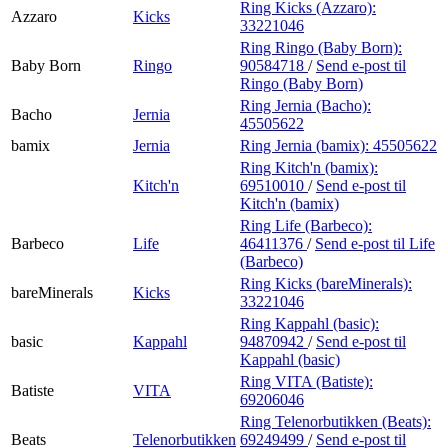
Ring Kicks (Azzaro):
Azzaro
Kicks
33221046
Ring Ringo (Baby Born):
Baby Born
Ringo
90584718
/
Send e-post
til
Ringo (Baby Born)
Ring Jernia (Bacho):
Bacho
Jernia
45505622
bamix
Jernia
Ring Jernia (bamix):
45505622
Ring Kitch'n (bamix):
Kitch'n
69510010
/
Send e-post
til
Kitch'n (bamix)
Ring Life (Barbeco):
Barbeco
Life
46411376
/
Send e-post
til Life
(Barbeco)
Ring Kicks (bareMinerals):
bareMinerals
Kicks
33221046
Ring Kappahl (basic):
basic
Kappahl
94870942
/
Send e-post
til
Kappahl (basic)
Ring VITA (Batiste):
Batiste
VITA
69206046
Ring Telenorbutikken (Beats):
Beats
Telenorbutikken
69249499
/
Send e-post
til