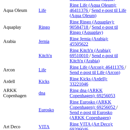
Ring Life (Aqua Oleum):
Aqua Oleum
Life
46411376
/
Send e-post
til Life
(Aqua Oleum)
Ring Ringo (Aquaplay):
Aquaplay
Ringo
90584718
/
Send e-post
til
Ringo (Aquaplay)
Ring Jernia (Arabia):
Arabia
Jernia
45505622
Ring Kitch'n (Arabia):
Kitch'n
69510010
/
Send e-post
til
Kitch'n (Arabia)
Ring Life (Arcon):
46411376
/
Arcon
Life
Send e-post
til Life (Arcon)
Ring Kicks (Ardell):
Ardell
Kicks
33221046
ARKK
Ring dna (ARKK
dna
Copenhagen
Copenhagen):
69256053
Ring Eurosko (ARKK
Copenhagen):
69256052
/
Eurosko
Send e-post
til Eurosko
(ARKK Copenhagen)
Ring VITA (Art Deco):
Art Deco
VITA
69206046