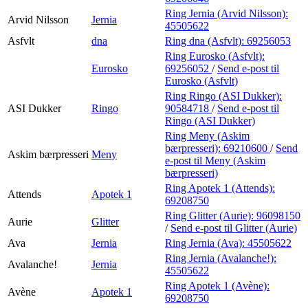
Ring Jernia (Arvid Nilsson):
Arvid Nilsson
Jernia
45505622
Asfvlt
dna
Ring dna (Asfvlt):
69256053
Ring Eurosko (Asfvlt):
Eurosko
69256052
/
Send e-post
til
Eurosko (Asfvlt)
Ring Ringo (ASI Dukker):
ASI Dukker
Ringo
90584718
/
Send e-post
til
Ringo (ASI Dukker)
Ring Meny (Askim
bærpresseri):
69210600
/
Send
Askim bærpresseri
Meny
e-post
til Meny (Askim
bærpresseri)
Ring Apotek 1 (Attends):
Attends
Apotek 1
69208750
Ring Glitter (Aurie):
96098150
Aurie
Glitter
/
Send e-post
til Glitter (Aurie)
Ava
Jernia
Ring Jernia (Ava):
45505622
Ring Jernia (Avalanche!):
Avalanche!
Jernia
45505622
Ring Apotek 1 (Avène):
Avène
Apotek 1
69208750