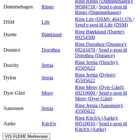
Ring Ringo (Drømmehagen):
Drømmehagen
Ringo
90584718
/
Send e-post
til
Ringo (Drømmehagen)
Ring Life (DSM):
46411376
/
DSM
Life
Send e-post
til Life (DSM)
Ring Bjørklund (Duette):
Duette
Bjørklund
69254500
Ring Dorothea (Durance):
Durance
Dorothea
69243470
/
Send e-post
til
Dorothea (Durance)
Ring Jernia (Duschy):
Duschy
Jernia
45505622
Ring Jernia (Dylon):
Dylon
Jernia
45505622
Ring Meny (Dyre Gård):
Dyre Gård
Meny
69210600
/
Send e-post
til
Meny (Dyre Gård)
Ring Jernia (Aanonsen):
Aanonsen
Jernia
45505622
Ring Kitch'n (Aarke):
Aarke
Kitch'n
69510010
/
Send e-post
til
Kitch'n (Aarke)
VIS FLERE
Merkevarer