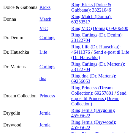
Ring Kicks (Dolce &
Dolce & Gabbana
Kicks
Gabbana):
33221046
Ring Match (Donna):
Donna
Match
69253517
VIC
Ring VIC (Donna):
69206400
Ring Carlings (Dr. Denim):
Dr. Denim
Carlings
23122704
Ring Life (Dr. Hauschka):
Dr. Hauschka
Life
46411376
/
Send e-post
til Life
(Dr. Hauschka)
Ring Carlings (Dr. Martens):
Dr. Martens
Carlings
23122704
Ring dna (Dr. Martens):
dna
69256053
Ring Princess (Dream
Collection):
69257801
/
Send
Dream Collection
Princess
e-post
til Princess (Dream
Collection)
Ring Jernia (Drygolin):
Drygolin
Jernia
45505622
Ring Jernia (Drywood):
Drywood
Jernia
45505622