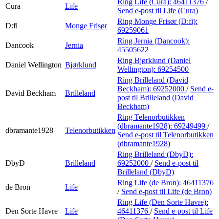
Ring Life (Cura):
46411376
/
Cura
Life
Send e-post
til Life (Cura)
Ring Monge Frisør (D:fi):
D:fi
Monge Frisør
69259061
Ring Jernia (Dancook):
Dancook
Jernia
45505622
Ring Bjørklund (Daniel
Daniel Wellington
Bjørklund
Wellington):
69254500
Ring Brilleland (David
Beckham):
69252000
/
Send e-
David Beckham
Brilleland
post
til Brilleland (David
Beckham)
Ring Telenorbutikken
(dbramante1928):
69249499
/
dbramante1928
Telenorbutikken
Send e-post
til Telenorbutikken
(dbramante1928)
Ring Brilleland (DbyD):
DbyD
Brilleland
69252000
/
Send e-post
til
Brilleland (DbyD)
Ring Life (de Bron):
46411376
de Bron
Life
/
Send e-post
til Life (de Bron)
Ring Life (Den Sorte Havre):
Den Sorte Havre
Life
46411376
/
Send e-post
til Life