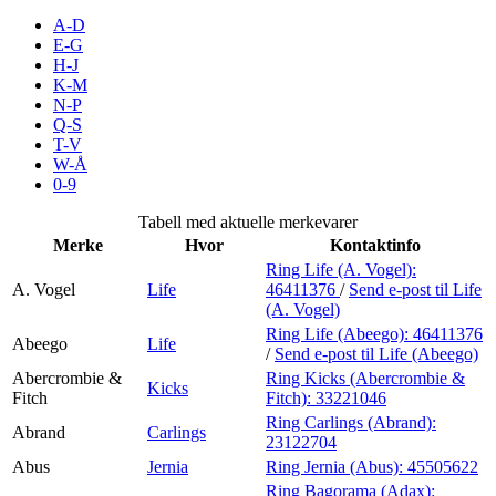
Inspirasjon
A-D
E-G
H-J
K-M
N-P
Søk
Q-S
T-V
W-Å
0-9
Åpningstider
Tabell med aktuelle merkevarer
Merke
Hvor
Kontaktinfo
Praktisk informasjon
Ring Life (A. Vogel):
A. Vogel
Life
46411376
/
Send e-post
til Life
Ledige stillinger
(A. Vogel)
Magasin
Ring Life (Abeego):
46411376
Abeego
Life
/
Send e-post
til Life (Abeego)
Gavekort
Abercrombie &
Ring Kicks (Abercrombie &
Kicks
Fitch
Fitch):
33221046
Ring Carlings (Abrand):
Abrand
Carlings
23122704
Abus
Jernia
Ring Jernia (Abus):
45505622
Ring Bagorama (Adax):