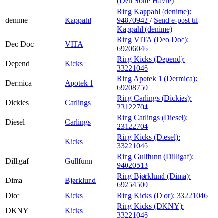
(Den Sorte Havre)
Ring Kappahl (denime):
denime
Kappahl
94870942
/
Send e-post
til
Kappahl (denime)
Ring VITA (Deo Doc):
Deo Doc
VITA
69206046
Ring Kicks (Depend):
Depend
Kicks
33221046
Ring Apotek 1 (Dermica):
Dermica
Apotek 1
69208750
Ring Carlings (Dickies):
Dickies
Carlings
23122704
Ring Carlings (Diesel):
Diesel
Carlings
23122704
Ring Kicks (Diesel):
Kicks
33221046
Ring Gullfunn (Dilligaf):
Dilligaf
Gullfunn
94020513
Ring Bjørklund (Dima):
Dima
Bjørklund
69254500
Dior
Kicks
Ring Kicks (Dior):
33221046
Ring Kicks (DKNY):
DKNY
Kicks
33221046