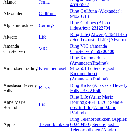
Alanor
Jernia
45505622
Ring Gullfunn (Alexander):
Alexander
Gullfunn
94020513
Ring Carlings (Alpha
Alpha industries
Carlings
industries):
23122704
Ring Life (Alwero):
46411376
Alwero
Life
/
Send e-post
til Life (Alwero)
Amanda
Ring VIC (Amanda
VIC
Christensen
Christensen):
69206400
Ring Kremmerhuset
(AmundsenTrading):
AmundsenTrading
Kremmerhuset
91525613
/
Send e-post
til
Kremmerhuset
(AmundsenTrading)
Anastasia Beverly
Ring Kicks (Anastasia Beverly
Kicks
Hills
Hills):
33221046
Ring Life (Anne Marie
Anne Marie
Börlind):
46411376
/
Send e-
Life
Börlind
post
til Life (Anne Marie
Börlind)
Ring Telenorbutikken (Apple):
Apple
Telenorbutikken
69249499
/
Send e-post
til
Telenorbutikken (Apple)