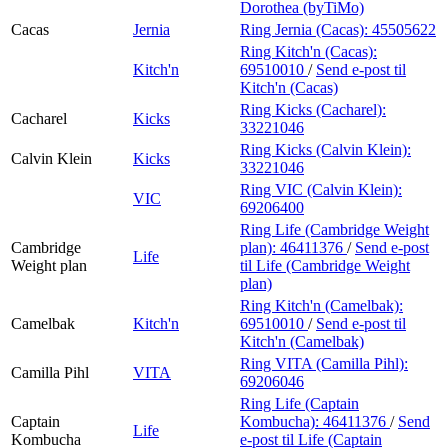
Dorothea (byTiMo)
Cacas
Jernia
Ring Jernia (Cacas):
45505622
Ring Kitch'n (Cacas):
Kitch'n
69510010
/
Send e-post
til
Kitch'n (Cacas)
Ring Kicks (Cacharel):
Cacharel
Kicks
33221046
Ring Kicks (Calvin Klein):
Calvin Klein
Kicks
33221046
Ring VIC (Calvin Klein):
VIC
69206400
Ring Life (Cambridge Weight
Cambridge
plan):
46411376
/
Send e-post
Life
Weight plan
til Life (Cambridge Weight
plan)
Ring Kitch'n (Camelbak):
Camelbak
Kitch'n
69510010
/
Send e-post
til
Kitch'n (Camelbak)
Ring VITA (Camilla Pihl):
Camilla Pihl
VITA
69206046
Ring Life (Captain
Captain
Kombucha):
46411376
/
Send
Life
Kombucha
e-post
til Life (Captain