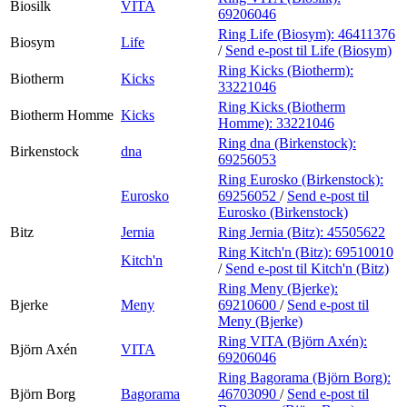
Biosilk
VITA
69206046
Ring Life (Biosym):
46411376
Biosym
Life
/
Send e-post
til Life (Biosym)
Ring Kicks (Biotherm):
Biotherm
Kicks
33221046
Ring Kicks (Biotherm
Biotherm Homme
Kicks
Homme):
33221046
Ring dna (Birkenstock):
Birkenstock
dna
69256053
Ring Eurosko (Birkenstock):
Eurosko
69256052
/
Send e-post
til
Eurosko (Birkenstock)
Bitz
Jernia
Ring Jernia (Bitz):
45505622
Ring Kitch'n (Bitz):
69510010
Kitch'n
/
Send e-post
til Kitch'n (Bitz)
Ring Meny (Bjerke):
Bjerke
Meny
69210600
/
Send e-post
til
Meny (Bjerke)
Ring VITA (Björn Axén):
Björn Axén
VITA
69206046
Ring Bagorama (Björn Borg):
Björn Borg
Bagorama
46703090
/
Send e-post
til