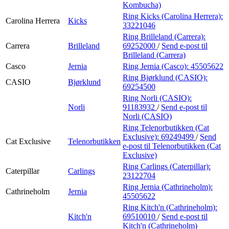
Kombucha)
Ring Kicks (Carolina Herrera):
Carolina Herrera
Kicks
33221046
Ring Brilleland (Carrera):
Carrera
Brilleland
69252000
/
Send e-post
til
Brilleland (Carrera)
Casco
Jernia
Ring Jernia (Casco):
45505622
Ring Bjørklund (CASIO):
CASIO
Bjørklund
69254500
Ring Norli (CASIO):
Norli
91183932
/
Send e-post
til
Norli (CASIO)
Ring Telenorbutikken (Cat
Exclusive):
69249499
/
Send
Cat Exclusive
Telenorbutikken
e-post
til Telenorbutikken (Cat
Exclusive)
Ring Carlings (Caterpillar):
Caterpillar
Carlings
23122704
Ring Jernia (Cathrineholm):
Cathrineholm
Jernia
45505622
Ring Kitch'n (Cathrineholm):
Kitch'n
69510010
/
Send e-post
til
Kitch'n (Cathrineholm)