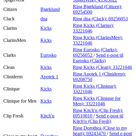
Ring Bjørklund (Citizen):
Citizen
Bjørklund
69254500
Clack
dna
Ring dna (Clack):
69256053
Ring Kicks (Clarins):
Clarins
Kicks
33221046
Ring Kicks (ClarinsMen):
ClarinsMen
Kicks
33221046
Ring Eurosko (Clarks):
Clarks
Eurosko
69256052
/
Send e-post
til
Eurosko (Clarks)
Clean
Kicks
Ring Kicks (Clean):
33221046
Ring Apotek 1 (Cliniderm):
Cliniderm
Apotek 1
69208750
Ring Kicks (Clinique):
Clinique
Kicks
33221046
Ring Kicks (Clinique for
Clinique for Men
Kicks
Men):
33221046
Ring Kitch'n (Clip Fresh):
Clip Fresh
Kitch'n
69510010
/
Send e-post
til
Kitch'n (Clip Fresh)
Ring Dorothea (Close to my
heart):
69243470
/
Send e-post