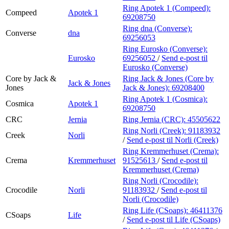
Ring Apotek 1 (Compeed):
Compeed
Apotek 1
69208750
Ring dna (Converse):
Converse
dna
69256053
Ring Eurosko (Converse):
Eurosko
69256052
/
Send e-post
til
Eurosko (Converse)
Core by Jack &
Ring Jack & Jones (Core by
Jack & Jones
Jones
Jack & Jones):
69208400
Ring Apotek 1 (Cosmica):
Cosmica
Apotek 1
69208750
CRC
Jernia
Ring Jernia (CRC):
45505622
Ring Norli (Creek):
91183932
Creek
Norli
/
Send e-post
til Norli (Creek)
Ring Kremmerhuset (Crema):
Crema
Kremmerhuset
91525613
/
Send e-post
til
Kremmerhuset (Crema)
Ring Norli (Crocodile):
Crocodile
Norli
91183932
/
Send e-post
til
Norli (Crocodile)
Ring Life (CSoaps):
46411376
CSoaps
Life
/
Send e-post
til Life (CSoaps)