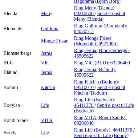
Bagorama (Björn Borg)
Ring Meny (Blenda):
Blenda
Meny
69210600
/
Send e-post
til
Meny (Blenda)
Ring Gullfunn (Blomdahl):
Blomdahl
Gullfunn
94020513
Ring Monge Frisør
Monge Frisør
(Blomdahl):
69259061
Ring Jernia (Blomsterbergs):
Blomsterbergs
Jernia
45505622
BLU
VIC
Ring VIC (BLU):
69206400
Ring Jernia (Blåtind):
Blåtind
Jernia
45505622
Ring Kitch'n (Bodum):
Bodum
Kitch'n
69510010
/
Send e-post
til
Kitch'n (Bodum)
Ring Life (Bodylab):
Bodylab
Life
46411376
/
Send e-post
til Life
(Bodylab)
Ring VITA (Bondi Sands):
Bondi Sands
VITA
69206046
Ring Life (Boody):
46411376
/
Boody
Life
Send e-post
til Life (Boody)