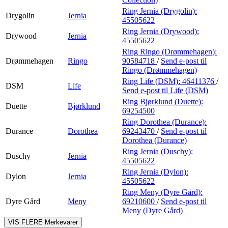
Ring Jernia (Drygolin):
Drygolin
Jernia
45505622
Ring Jernia (Drywood):
Drywood
Jernia
45505622
Ring Ringo (Drømmehagen):
Drømmehagen
Ringo
90584718
/
Send e-post
til
Ringo (Drømmehagen)
Ring Life (DSM):
46411376
/
DSM
Life
Send e-post
til Life (DSM)
Ring Bjørklund (Duette):
Duette
Bjørklund
69254500
Ring Dorothea (Durance):
Durance
Dorothea
69243470
/
Send e-post
til
Dorothea (Durance)
Ring Jernia (Duschy):
Duschy
Jernia
45505622
Ring Jernia (Dylon):
Dylon
Jernia
45505622
Ring Meny (Dyre Gård):
Dyre Gård
Meny
69210600
/
Send e-post
til
Meny (Dyre Gård)
VIS FLERE
Merkevarer