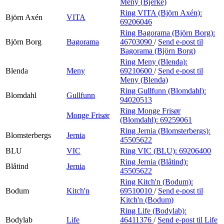
Meny (Bjerke)
Ring VITA (Björn Axén):
Björn Axén
VITA
69206046
Ring Bagorama (Björn Borg):
Björn Borg
Bagorama
46703090
/
Send e-post
til
Bagorama (Björn Borg)
Ring Meny (Blenda):
Blenda
Meny
69210600
/
Send e-post
til
Meny (Blenda)
Ring Gullfunn (Blomdahl):
Blomdahl
Gullfunn
94020513
Ring Monge Frisør
Monge Frisør
(Blomdahl):
69259061
Ring Jernia (Blomsterbergs):
Blomsterbergs
Jernia
45505622
BLU
VIC
Ring VIC (BLU):
69206400
Ring Jernia (Blåtind):
Blåtind
Jernia
45505622
Ring Kitch'n (Bodum):
Bodum
Kitch'n
69510010
/
Send e-post
til
Kitch'n (Bodum)
Ring Life (Bodylab):
Bodylab
Life
46411376
/
Send e-post
til Life