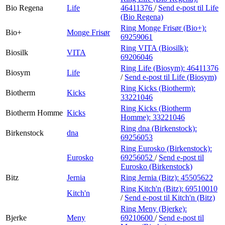
Bio Regena
Life
46411376
/
Send e-post
til Life
(Bio Regena)
Ring Monge Frisør (Bio+):
Bio+
Monge Frisør
69259061
Ring VITA (Biosilk):
Biosilk
VITA
69206046
Ring Life (Biosym):
46411376
Biosym
Life
/
Send e-post
til Life (Biosym)
Ring Kicks (Biotherm):
Biotherm
Kicks
33221046
Ring Kicks (Biotherm
Biotherm Homme
Kicks
Homme):
33221046
Ring dna (Birkenstock):
Birkenstock
dna
69256053
Ring Eurosko (Birkenstock):
Eurosko
69256052
/
Send e-post
til
Eurosko (Birkenstock)
Bitz
Jernia
Ring Jernia (Bitz):
45505622
Ring Kitch'n (Bitz):
69510010
Kitch'n
/
Send e-post
til Kitch'n (Bitz)
Ring Meny (Bjerke):
Bjerke
Meny
69210600
/
Send e-post
til