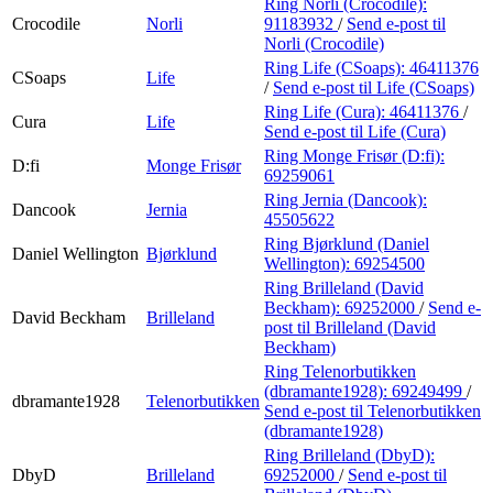
Ring Norli (Crocodile):
Crocodile
Norli
91183932
/
Send e-post
til
Norli (Crocodile)
Ring Life (CSoaps):
46411376
CSoaps
Life
/
Send e-post
til Life (CSoaps)
Ring Life (Cura):
46411376
/
Cura
Life
Send e-post
til Life (Cura)
Ring Monge Frisør (D:fi):
D:fi
Monge Frisør
69259061
Ring Jernia (Dancook):
Dancook
Jernia
45505622
Ring Bjørklund (Daniel
Daniel Wellington
Bjørklund
Wellington):
69254500
Ring Brilleland (David
Beckham):
69252000
/
Send e-
David Beckham
Brilleland
post
til Brilleland (David
Beckham)
Ring Telenorbutikken
(dbramante1928):
69249499
/
dbramante1928
Telenorbutikken
Send e-post
til Telenorbutikken
(dbramante1928)
Ring Brilleland (DbyD):
DbyD
Brilleland
69252000
/
Send e-post
til