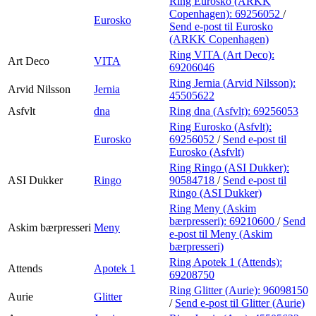
Ring Eurosko (ARKK
Copenhagen):
69256052
/
Eurosko
Send e-post
til Eurosko
(ARKK Copenhagen)
Ring VITA (Art Deco):
Art Deco
VITA
69206046
Ring Jernia (Arvid Nilsson):
Arvid Nilsson
Jernia
45505622
Asfvlt
dna
Ring dna (Asfvlt):
69256053
Ring Eurosko (Asfvlt):
Eurosko
69256052
/
Send e-post
til
Eurosko (Asfvlt)
Ring Ringo (ASI Dukker):
ASI Dukker
Ringo
90584718
/
Send e-post
til
Ringo (ASI Dukker)
Ring Meny (Askim
bærpresseri):
69210600
/
Send
Askim bærpresseri
Meny
e-post
til Meny (Askim
bærpresseri)
Ring Apotek 1 (Attends):
Attends
Apotek 1
69208750
Ring Glitter (Aurie):
96098150
Aurie
Glitter
/
Send e-post
til Glitter (Aurie)