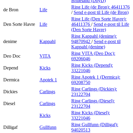
Brilleland (DbyD)
Ring Life (de Bron):
46411376
de Bron
Life
/
Send e-post
til Life (de Bron)
Ring Life (Den Sorte Havre):
Den Sorte Havre
Life
46411376
/
Send e-post
til Life
(Den Sorte Havre)
Ring Kappahl (denime):
denime
Kappahl
94870942
/
Send e-post
til
Kappahl (denime)
Ring VITA (Deo Doc):
Deo Doc
VITA
69206046
Ring Kicks (Depend):
Depend
Kicks
33221046
Ring Apotek 1 (Dermica):
Dermica
Apotek 1
69208750
Ring Carlings (Dickies):
Dickies
Carlings
23122704
Ring Carlings (Diesel):
Diesel
Carlings
23122704
Ring Kicks (Diesel):
Kicks
33221046
Ring Gullfunn (Dilligaf):
Dilligaf
Gullfunn
94020513