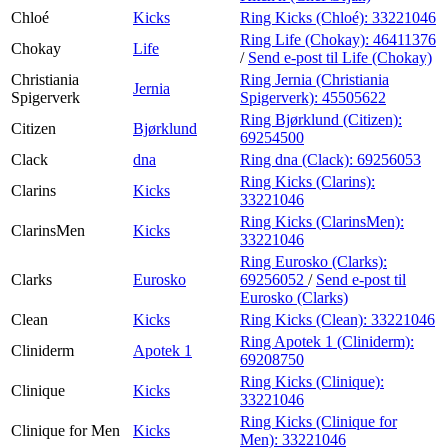
Chloé
Kicks
Ring Kicks (Chloé):
33221046
Ring Life (Chokay):
46411376
Chokay
Life
/
Send e-post
til Life (Chokay)
Christiania
Ring Jernia (Christiania
Jernia
Spigerverk
Spigerverk):
45505622
Ring Bjørklund (Citizen):
Citizen
Bjørklund
69254500
Clack
dna
Ring dna (Clack):
69256053
Ring Kicks (Clarins):
Clarins
Kicks
33221046
Ring Kicks (ClarinsMen):
ClarinsMen
Kicks
33221046
Ring Eurosko (Clarks):
Clarks
Eurosko
69256052
/
Send e-post
til
Eurosko (Clarks)
Clean
Kicks
Ring Kicks (Clean):
33221046
Ring Apotek 1 (Cliniderm):
Cliniderm
Apotek 1
69208750
Ring Kicks (Clinique):
Clinique
Kicks
33221046
Ring Kicks (Clinique for
Clinique for Men
Kicks
Men):
33221046