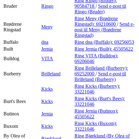
Ring Ringo (Bruder):
Bruder
Ringo
90584718
/
Send e-post
til
Ringo (Bruder)
Ring Meny (Brødrene
Brødrene
Ringstad):
69210600
/
Send e-
Meny
Ringstad
post
til Meny (Brødrene
Ringstad)
Buffalo
dna
Ring dna (Buffalo):
69256053
Built
Jernia
Ring Jernia (Built):
45505622
Ring VITA (Bulldog):
Bulldog
VITA
69206046
Ring Brilleland (Burberry):
Burberry
Brilleland
69252000
/
Send e-post
til
Brilleland (Burberry)
Ring Kicks (Burberry):
Kicks
33221046
Ring Kicks (Burt's Bees):
Burt's Bees
Kicks
33221046
Ring Jernia (Butinox):
Butinox
Jernia
45505622
Ring Kicks (Buxom):
Buxom
Kicks
33221046
By Olea of
Ring Bjørklund (By Olea of
Bjørklund