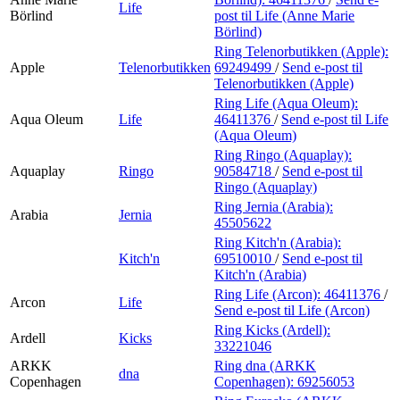
Life
Börlind
post
til Life (Anne Marie
Börlind)
Ring Telenorbutikken (Apple):
Apple
Telenorbutikken
69249499
/
Send e-post
til
Telenorbutikken (Apple)
Ring Life (Aqua Oleum):
Aqua Oleum
Life
46411376
/
Send e-post
til Life
(Aqua Oleum)
Ring Ringo (Aquaplay):
Aquaplay
Ringo
90584718
/
Send e-post
til
Ringo (Aquaplay)
Ring Jernia (Arabia):
Arabia
Jernia
45505622
Ring Kitch'n (Arabia):
Kitch'n
69510010
/
Send e-post
til
Kitch'n (Arabia)
Ring Life (Arcon):
46411376
/
Arcon
Life
Send e-post
til Life (Arcon)
Ring Kicks (Ardell):
Ardell
Kicks
33221046
ARKK
Ring dna (ARKK
dna
Copenhagen
Copenhagen):
69256053