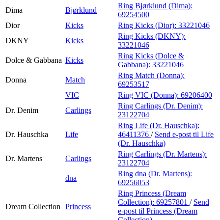
Ring Bjørklund (Dima):
Dima
Bjørklund
69254500
Dior
Kicks
Ring Kicks (Dior):
33221046
Ring Kicks (DKNY):
DKNY
Kicks
33221046
Ring Kicks (Dolce &
Dolce & Gabbana
Kicks
Gabbana):
33221046
Ring Match (Donna):
Donna
Match
69253517
VIC
Ring VIC (Donna):
69206400
Ring Carlings (Dr. Denim):
Dr. Denim
Carlings
23122704
Ring Life (Dr. Hauschka):
Dr. Hauschka
Life
46411376
/
Send e-post
til Life
(Dr. Hauschka)
Ring Carlings (Dr. Martens):
Dr. Martens
Carlings
23122704
Ring dna (Dr. Martens):
dna
69256053
Ring Princess (Dream
Collection):
69257801
/
Send
Dream Collection
Princess
e-post
til Princess (Dream
Collection)