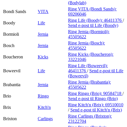
(Bodylab)
Ring VITA (Bondi Sands):
Bondi Sands
VITA
69206046
Ring Life (Boody):
46411376
/
Boody
Life
Send e-post
til Life (Boody)
Ring Jernia (Bormioli):
Bormioli
Jernia
45505622
Ring Jernia (Bosch):
Bosch
Jernia
45505622
Ring Kicks (Boucheron):
Boucheron
Kicks
33221046
Ring Life (Boweevil):
Boweevil
Life
46411376
/
Send e-post
til Life
(Boweevil)
Ring Jernia (Brabantia):
Brabantia
Jernia
45505622
Ring Ringo (Brio):
90584718
/
Brio
Ringo
Send e-post
til Ringo (Brio)
Ring Kitch'n (Brix):
69510010
Brix
Kitch'n
/
Send e-post
til Kitch'n (Brix)
Ring Carlings (Brixton):
Brixton
Carlings
23122704