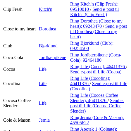
Ring Kitch'n (Clip Fresh):
Clip Fresh
Kitch'n
69510010
/
Send e-post
til
Kitch'n (Clip Fresh)
Ring Dorothea (Close to my
heart):
69243470
/
Send e-post
Close to my heart
Dorothea
til Dorothea (Close to my
heart)
Ring Bjørklund (Club):
Club
Bjørklund
69254500
Ring Jordbærpikene (Coca-
Coca-Cola
Jordbærpikene
Cola):
92464180
Ring Life (Cocoa):
46411376
/
Cocoa
Life
Send e-post
til Life (Cocoa)
Ring Life (Cocofina):
Cocofina
Life
46411376
/
Send e-post
til Life
(Cocofina)
Ring Life (Cocosa Coffee
Cocosa Coffee
Slender):
46411376
/
Send e-
Life
Slender
post
til Life (Cocosa Coffee
Slender)
Ring Jernia (Cole & Mason):
Cole & Mason
Jernia
45505622
Ring Apotek 1 (Colgate):