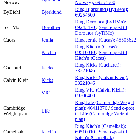
Norway
Norway):
69254500
Ring Bjørklund (ByBiehl):
ByBiehl
Bjørklund
69254500
Ring Dorothea (byTiMo):
byTiMo
Dorothea
69243470
/
Send e-post
til
Dorothea (byTiMo)
Cacas
Jernia
Ring Jernia (Cacas):
45505622
Ring Kitch'n (Cacas):
Kitch'n
69510010
/
Send e-post
til
Kitch'n (Cacas)
Ring Kicks (Cacharel):
Cacharel
Kicks
33221046
Ring Kicks (Calvin Klein):
Calvin Klein
Kicks
33221046
Ring VIC (Calvin Klein):
VIC
69206400
Ring Life (Cambridge Weight
Cambridge
plan):
46411376
/
Send e-post
Life
Weight plan
til Life (Cambridge Weight
plan)
Ring Kitch'n (Camelbak):
Camelbak
Kitch'n
69510010
/
Send e-post
til
Kitch'n (Camelbak)