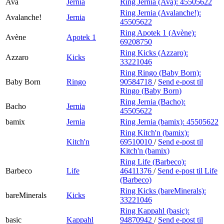
Ava
Jernia
Ring Jernia (Ava):
45505622
Ring Jernia (Avalanche!):
Avalanche!
Jernia
45505622
Ring Apotek 1 (Avène):
Avène
Apotek 1
69208750
Ring Kicks (Azzaro):
Azzaro
Kicks
33221046
Ring Ringo (Baby Born):
Baby Born
Ringo
90584718
/
Send e-post
til
Ringo (Baby Born)
Ring Jernia (Bacho):
Bacho
Jernia
45505622
bamix
Jernia
Ring Jernia (bamix):
45505622
Ring Kitch'n (bamix):
Kitch'n
69510010
/
Send e-post
til
Kitch'n (bamix)
Ring Life (Barbeco):
Barbeco
Life
46411376
/
Send e-post
til Life
(Barbeco)
Ring Kicks (bareMinerals):
bareMinerals
Kicks
33221046
Ring Kappahl (basic):
basic
Kappahl
94870942
/
Send e-post
til