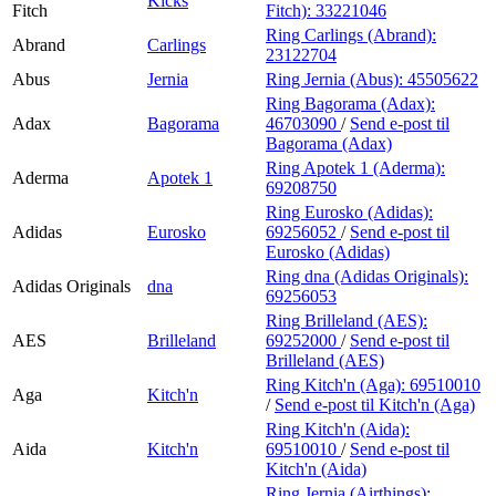
Kicks
Fitch
Fitch):
33221046
Ring Carlings (Abrand):
Abrand
Carlings
23122704
Abus
Jernia
Ring Jernia (Abus):
45505622
Ring Bagorama (Adax):
Adax
Bagorama
46703090
/
Send e-post
til
Bagorama (Adax)
Ring Apotek 1 (Aderma):
Aderma
Apotek 1
69208750
Ring Eurosko (Adidas):
Adidas
Eurosko
69256052
/
Send e-post
til
Eurosko (Adidas)
Ring dna (Adidas Originals):
Adidas Originals
dna
69256053
Ring Brilleland (AES):
AES
Brilleland
69252000
/
Send e-post
til
Brilleland (AES)
Ring Kitch'n (Aga):
69510010
Aga
Kitch'n
/
Send e-post
til Kitch'n (Aga)
Ring Kitch'n (Aida):
Aida
Kitch'n
69510010
/
Send e-post
til
Kitch'n (Aida)
Ring Jernia (Airthings):