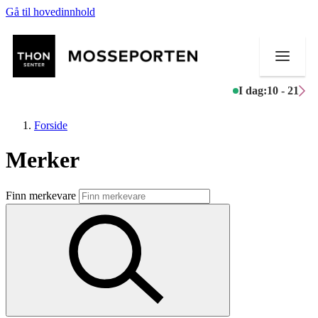
Gå til hovedinnhold
I dag:
10 - 21
Forside
Merker
Butikker
Finn merkevare
Mat og drikke
Helse
Aktiviteter
Tilbud