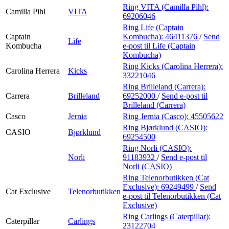
Ring VITA (Camilla Pihl):
Camilla Pihl
VITA
69206046
Ring Life (Captain
Captain
Kombucha):
46411376
/
Send
Life
Kombucha
e-post
til Life (Captain
Kombucha)
Ring Kicks (Carolina Herrera):
Carolina Herrera
Kicks
33221046
Ring Brilleland (Carrera):
Carrera
Brilleland
69252000
/
Send e-post
til
Brilleland (Carrera)
Casco
Jernia
Ring Jernia (Casco):
45505622
Ring Bjørklund (CASIO):
CASIO
Bjørklund
69254500
Ring Norli (CASIO):
Norli
91183932
/
Send e-post
til
Norli (CASIO)
Ring Telenorbutikken (Cat
Exclusive):
69249499
/
Send
Cat Exclusive
Telenorbutikken
e-post
til Telenorbutikken (Cat
Exclusive)
Ring Carlings (Caterpillar):
Caterpillar
Carlings
23122704