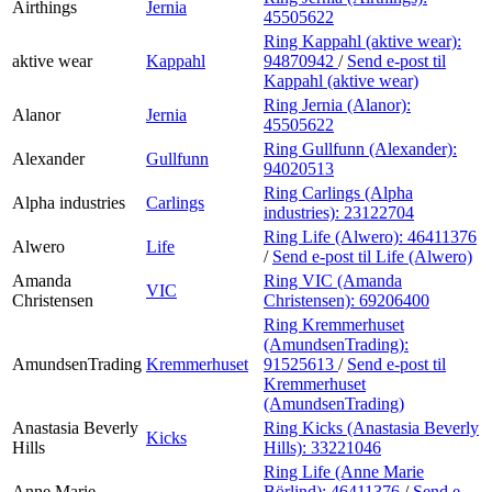
Airthings
Jernia
45505622
Ring Kappahl (aktive wear):
aktive wear
Kappahl
94870942
/
Send e-post
til
Kappahl (aktive wear)
Ring Jernia (Alanor):
Alanor
Jernia
45505622
Ring Gullfunn (Alexander):
Alexander
Gullfunn
94020513
Ring Carlings (Alpha
Alpha industries
Carlings
industries):
23122704
Ring Life (Alwero):
46411376
Alwero
Life
/
Send e-post
til Life (Alwero)
Amanda
Ring VIC (Amanda
VIC
Christensen
Christensen):
69206400
Ring Kremmerhuset
(AmundsenTrading):
AmundsenTrading
Kremmerhuset
91525613
/
Send e-post
til
Kremmerhuset
(AmundsenTrading)
Anastasia Beverly
Ring Kicks (Anastasia Beverly
Kicks
Hills
Hills):
33221046
Ring Life (Anne Marie
Anne Marie
Börlind):
46411376
/
Send e-