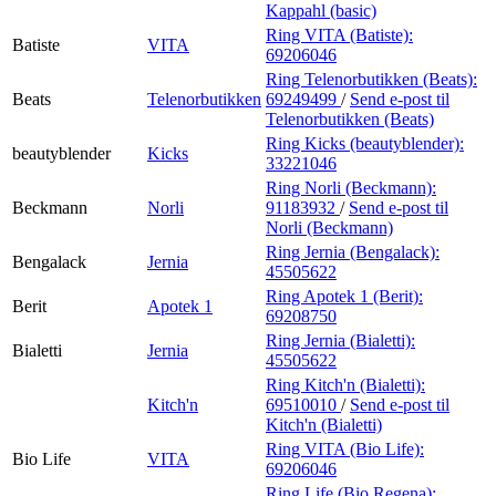
Kappahl (basic)
Ring VITA (Batiste):
Batiste
VITA
69206046
Ring Telenorbutikken (Beats):
Beats
Telenorbutikken
69249499
/
Send e-post
til
Telenorbutikken (Beats)
Ring Kicks (beautyblender):
beautyblender
Kicks
33221046
Ring Norli (Beckmann):
Beckmann
Norli
91183932
/
Send e-post
til
Norli (Beckmann)
Ring Jernia (Bengalack):
Bengalack
Jernia
45505622
Ring Apotek 1 (Berit):
Berit
Apotek 1
69208750
Ring Jernia (Bialetti):
Bialetti
Jernia
45505622
Ring Kitch'n (Bialetti):
Kitch'n
69510010
/
Send e-post
til
Kitch'n (Bialetti)
Ring VITA (Bio Life):
Bio Life
VITA
69206046
Ring Life (Bio Regena):