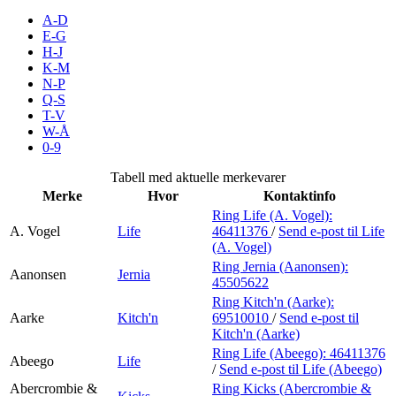
Inspirasjon
A-D
E-G
H-J
K-M
N-P
Søk
Q-S
T-V
W-Å
0-9
Åpningstider
Tabell med aktuelle merkevarer
Merke
Hvor
Kontaktinfo
Praktisk informasjon
Ring Life (A. Vogel):
A. Vogel
Life
46411376
/
Send e-post
til Life
Ledige stillinger
(A. Vogel)
Magasin
Ring Jernia (Aanonsen):
Aanonsen
Jernia
45505622
Gavekort
Ring Kitch'n (Aarke):
Aarke
Kitch'n
69510010
/
Send e-post
til
Kitch'n (Aarke)
Ring Life (Abeego):
46411376
Abeego
Life
/
Send e-post
til Life (Abeego)
Abercrombie &
Ring Kicks (Abercrombie &