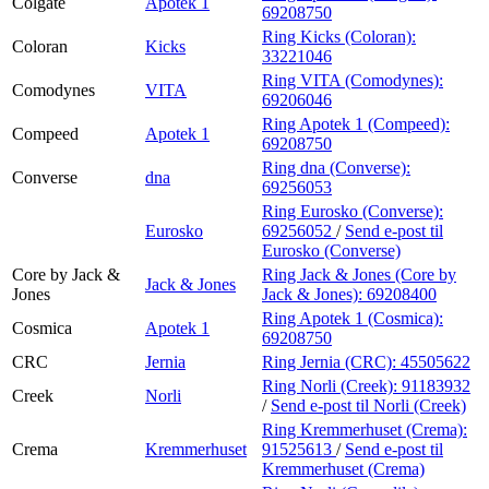
Colgate
Apotek 1
69208750
Ring Kicks (Coloran):
Coloran
Kicks
33221046
Ring VITA (Comodynes):
Comodynes
VITA
69206046
Ring Apotek 1 (Compeed):
Compeed
Apotek 1
69208750
Ring dna (Converse):
Converse
dna
69256053
Ring Eurosko (Converse):
Eurosko
69256052
/
Send e-post
til
Eurosko (Converse)
Core by Jack &
Ring Jack & Jones (Core by
Jack & Jones
Jones
Jack & Jones):
69208400
Ring Apotek 1 (Cosmica):
Cosmica
Apotek 1
69208750
CRC
Jernia
Ring Jernia (CRC):
45505622
Ring Norli (Creek):
91183932
Creek
Norli
/
Send e-post
til Norli (Creek)
Ring Kremmerhuset (Crema):
Crema
Kremmerhuset
91525613
/
Send e-post
til
Kremmerhuset (Crema)