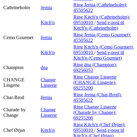
Ring Jernia (Cathrineholm):
Cathrineholm
Jernia
45505622
Ring Kitch'n (Cathrineholm):
Kitch'n
69510010
/
Send e-post
til
Kitch'n (Cathrineholm)
Ring Jernia (Cemo Gourmet):
Cemo Gourmet
Jernia
45505622
Ring Kitch'n (Cemo Gourmet):
Kitch'n
69510010
/
Send e-post
til
Kitch'n (Cemo Gourmet)
Ring dna (Champion):
Champion
dna
69256053
Ring Change Lingerie
CHANGE
Change
(CHANGE Lingerie):
Lingerie
Lingerie
69255200
Ring Jernia (Char-Broil):
Char-Broil
Jernia
45505622
Ring Change Lingerie
Charade by
Change
(Charade by Change):
Change
Lingerie
69255200
Ring Kitch'n (Chef Ørjan):
Chef Ørjan
Kitch'n
69510010
/
Send e-post
til
Kitch'n (Chef Ørjan)