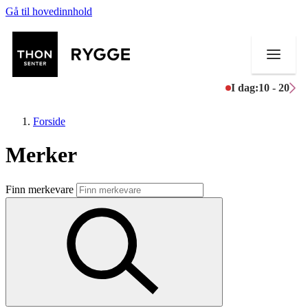
Gå til hovedinnhold
I dag:
10 - 20
Forside
Merker
Butikker
Finn merkevare
Mat og drikke
Aktiviteter
Tilbud
Merker