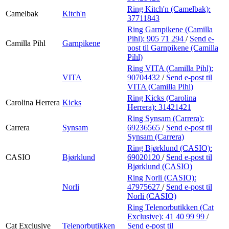
Ring Kitch'n (Camelbak):
Camelbak
Kitch'n
37711843
Ring Garnpikene (Camilla
Pihl):
905 71 294
/
Send e-
Camilla Pihl
Garnpikene
post
til Garnpikene (Camilla
Pihl)
Ring VITA (Camilla Pihl):
VITA
90704432
/
Send e-post
til
VITA (Camilla Pihl)
Ring Kicks (Carolina
Carolina Herrera
Kicks
Herrera):
31421421
Ring Synsam (Carrera):
Carrera
Synsam
69236565
/
Send e-post
til
Synsam (Carrera)
Ring Bjørklund (CASIO):
CASIO
Bjørklund
69020120
/
Send e-post
til
Bjørklund (CASIO)
Ring Norli (CASIO):
Norli
47975627
/
Send e-post
til
Norli (CASIO)
Ring Telenorbutikken (Cat
Exclusive):
41 40 99 99
/
Cat Exclusive
Telenorbutikken
Send e-post
til