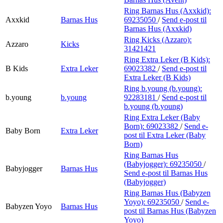
Ring Barnas Hus (Axxkid):
Axxkid
Barnas Hus
69235050
/
Send e-post
til
Barnas Hus (Axxkid)
Ring Kicks (Azzaro):
Azzaro
Kicks
31421421
Ring Extra Leker (B Kids):
B Kids
Extra Leker
69023382
/
Send e-post
til
Extra Leker (B Kids)
Ring b.young (b.young):
b.young
b.young
92283181
/
Send e-post
til
b.young (b.young)
Ring Extra Leker (Baby
Born):
69023382
/
Send e-
Baby Born
Extra Leker
post
til Extra Leker (Baby
Born)
Ring Barnas Hus
(Babyjogger):
69235050
/
Babyjogger
Barnas Hus
Send e-post
til Barnas Hus
(Babyjogger)
Ring Barnas Hus (Babyzen
Yoyo):
69235050
/
Send e-
Babyzen Yoyo
Barnas Hus
post
til Barnas Hus (Babyzen
Yoyo)