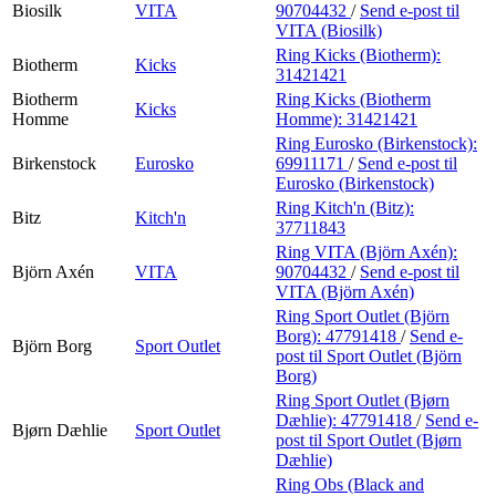
Biosilk
VITA
90704432
/
Send e-post
til
VITA (Biosilk)
Ring Kicks (Biotherm):
Biotherm
Kicks
31421421
Biotherm
Ring Kicks (Biotherm
Kicks
Homme
Homme):
31421421
Ring Eurosko (Birkenstock):
Birkenstock
Eurosko
69911171
/
Send e-post
til
Eurosko (Birkenstock)
Ring Kitch'n (Bitz):
Bitz
Kitch'n
37711843
Ring VITA (Björn Axén):
Björn Axén
VITA
90704432
/
Send e-post
til
VITA (Björn Axén)
Ring Sport Outlet (Björn
Borg):
47791418
/
Send e-
Björn Borg
Sport Outlet
post
til Sport Outlet (Björn
Borg)
Ring Sport Outlet (Bjørn
Dæhlie):
47791418
/
Send e-
Bjørn Dæhlie
Sport Outlet
post
til Sport Outlet (Bjørn
Dæhlie)
Ring Obs (Black and