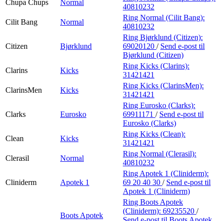
Chupa Chups
Normal
40810232
Ring Normal (Cilit Bang):
Cilit Bang
Normal
40810232
Ring Bjørklund (Citizen):
Citizen
Bjørklund
69020120
/
Send e-post
til
Bjørklund (Citizen)
Ring Kicks (Clarins):
Clarins
Kicks
31421421
Ring Kicks (ClarinsMen):
ClarinsMen
Kicks
31421421
Ring Eurosko (Clarks):
Clarks
Eurosko
69911171
/
Send e-post
til
Eurosko (Clarks)
Ring Kicks (Clean):
Clean
Kicks
31421421
Ring Normal (Clerasil):
Clerasil
Normal
40810232
Ring Apotek 1 (Cliniderm):
Cliniderm
Apotek 1
69 20 40 30
/
Send e-post
til
Apotek 1 (Cliniderm)
Ring Boots Apotek
(Cliniderm):
69235520
/
Boots Apotek
Send e-post
til Boots Apotek