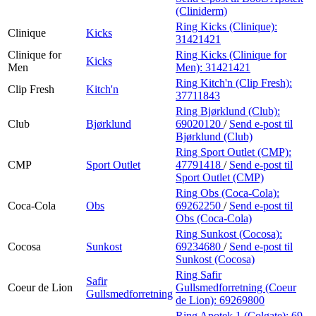
(Cliniderm)
Ring Kicks (Clinique):
Clinique
Kicks
31421421
Clinique for
Ring Kicks (Clinique for
Kicks
Men
Men):
31421421
Ring Kitch'n (Clip Fresh):
Clip Fresh
Kitch'n
37711843
Ring Bjørklund (Club):
Club
Bjørklund
69020120
/
Send e-post
til
Bjørklund (Club)
Ring Sport Outlet (CMP):
CMP
Sport Outlet
47791418
/
Send e-post
til
Sport Outlet (CMP)
Ring Obs (Coca-Cola):
Coca-Cola
Obs
69262250
/
Send e-post
til
Obs (Coca-Cola)
Ring Sunkost (Cocosa):
Cocosa
Sunkost
69234680
/
Send e-post
til
Sunkost (Cocosa)
Ring Safir
Safir
Coeur de Lion
Gullsmedforretning (Coeur
Gullsmedforretning
de Lion):
69269800
Ring Apotek 1 (Colgate):
69