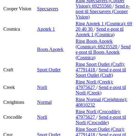
Ring Specsavers (Cooper
Vision):
69255560
/
Send e-
Cooper Vision
Specsavers
post
til Specsavers (Cooper
Vision)
Ring Apotek 1 (Cosmica):
69
Cosmica
Apotek 1
20 40 30
/
Send e-post
til
Apotek 1 (Cosmica)
Ring Boots Apotek
(Cosmica):
69235520
/
Send
Boots Apotek
e-post
til Boots Apotek
(Cosmica)
Ring Sport Outlet (Craft):
Craft
Sport Outlet
47791418
/
Send e-post
til
Sport Outlet (Craft)
Ring Norli (Creek):
Creek
Norli
47975627
/
Send e-post
til
Norli (Creek)
Ring Normal (Creightons):
Creightons
Normal
40810232
Ring Norli (Crocodile):
Crocodile
Norli
47975627
/
Send e-post
til
Norli (Crocodile)
Ring Sport Outlet (Cruz):
Cruz
Sport Outlet
47791418
/
Send e-post
til