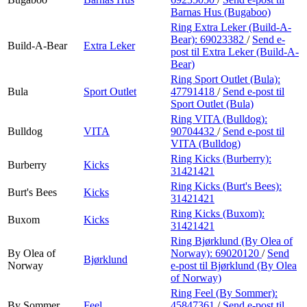
Barnas Hus (Bugaboo)
Ring Extra Leker (Build-A-
Bear):
69023382
/
Send e-
Build-A-Bear
Extra Leker
post
til Extra Leker (Build-A-
Bear)
Ring Sport Outlet (Bula):
Bula
Sport Outlet
47791418
/
Send e-post
til
Sport Outlet (Bula)
Ring VITA (Bulldog):
Bulldog
VITA
90704432
/
Send e-post
til
VITA (Bulldog)
Ring Kicks (Burberry):
Burberry
Kicks
31421421
Ring Kicks (Burt's Bees):
Burt's Bees
Kicks
31421421
Ring Kicks (Buxom):
Buxom
Kicks
31421421
Ring Bjørklund (By Olea of
By Olea of
Norway):
69020120
/
Send
Bjørklund
Norway
e-post
til Bjørklund (By Olea
of Norway)
Ring Feel (By Sommer):
By Sommer
Feel
45847361
/
Send e-post
til