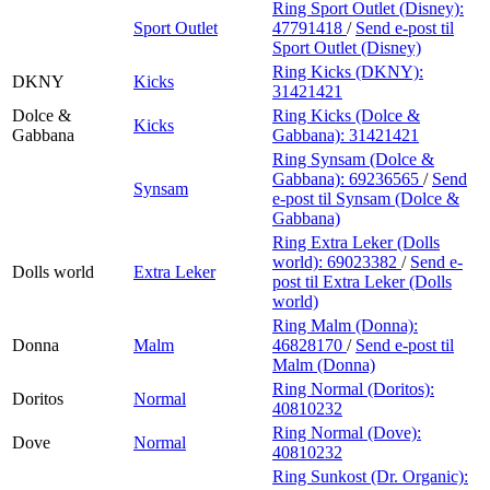
Ring Sport Outlet (Disney):
Sport Outlet
47791418
/
Send e-post
til
Sport Outlet (Disney)
Ring Kicks (DKNY):
DKNY
Kicks
31421421
Dolce &
Ring Kicks (Dolce &
Kicks
Gabbana
Gabbana):
31421421
Ring Synsam (Dolce &
Gabbana):
69236565
/
Send
Synsam
e-post
til Synsam (Dolce &
Gabbana)
Ring Extra Leker (Dolls
world):
69023382
/
Send e-
Dolls world
Extra Leker
post
til Extra Leker (Dolls
world)
Ring Malm (Donna):
Donna
Malm
46828170
/
Send e-post
til
Malm (Donna)
Ring Normal (Doritos):
Doritos
Normal
40810232
Ring Normal (Dove):
Dove
Normal
40810232
Ring Sunkost (Dr. Organic):