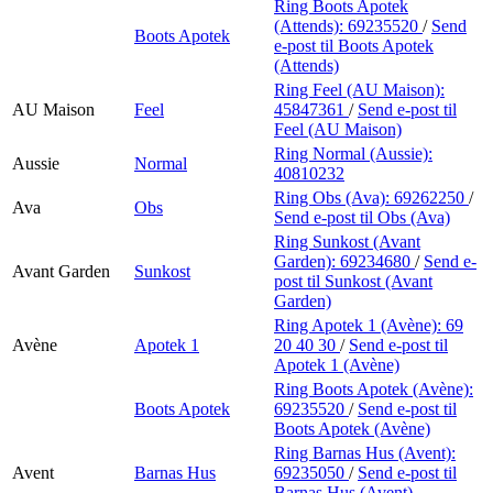
Ring Boots Apotek
(Attends):
69235520
/
Send
Boots Apotek
e-post
til Boots Apotek
(Attends)
Ring Feel (AU Maison):
AU Maison
Feel
45847361
/
Send e-post
til
Feel (AU Maison)
Ring Normal (Aussie):
Aussie
Normal
40810232
Ring Obs (Ava):
69262250
/
Ava
Obs
Send e-post
til Obs (Ava)
Ring Sunkost (Avant
Garden):
69234680
/
Send e-
Avant Garden
Sunkost
post
til Sunkost (Avant
Garden)
Ring Apotek 1 (Avène):
69
Avène
Apotek 1
20 40 30
/
Send e-post
til
Apotek 1 (Avène)
Ring Boots Apotek (Avène):
Boots Apotek
69235520
/
Send e-post
til
Boots Apotek (Avène)
Ring Barnas Hus (Avent):
Avent
Barnas Hus
69235050
/
Send e-post
til
Barnas Hus (Avent)