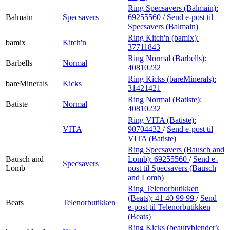
Ring Specsavers (Balmain):
Balmain
Specsavers
69255560
/
Send e-post
til
Specsavers (Balmain)
Ring Kitch'n (bamix):
bamix
Kitch'n
37711843
Ring Normal (Barbells):
Barbells
Normal
40810232
Ring Kicks (bareMinerals):
bareMinerals
Kicks
31421421
Ring Normal (Batiste):
Batiste
Normal
40810232
Ring VITA (Batiste):
VITA
90704432
/
Send e-post
til
VITA (Batiste)
Ring Specsavers (Bausch and
Bausch and
Lomb):
69255560
/
Send e-
Specsavers
Lomb
post
til Specsavers (Bausch
and Lomb)
Ring Telenorbutikken
(Beats):
41 40 99 99
/
Send
Beats
Telenorbutikken
e-post
til Telenorbutikken
(Beats)
Ring Kicks (beautyblender):