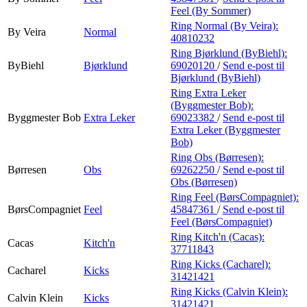
Feel (By Sommer)
Ring Normal (By Veira):
By Veira
Normal
40810232
Ring Bjørklund (ByBiehl):
ByBiehl
Bjørklund
69020120
/
Send e-post
til
Bjørklund (ByBiehl)
Ring Extra Leker
(Byggmester Bob):
Byggmester Bob
Extra Leker
69023382
/
Send e-post
til
Extra Leker (Byggmester
Bob)
Ring Obs (Børresen):
Børresen
Obs
69262250
/
Send e-post
til
Obs (Børresen)
Ring Feel (BørsCompagniet):
BørsCompagniet
Feel
45847361
/
Send e-post
til
Feel (BørsCompagniet)
Ring Kitch'n (Cacas):
Cacas
Kitch'n
37711843
Ring Kicks (Cacharel):
Cacharel
Kicks
31421421
Ring Kicks (Calvin Klein):
Calvin Klein
Kicks
31421421