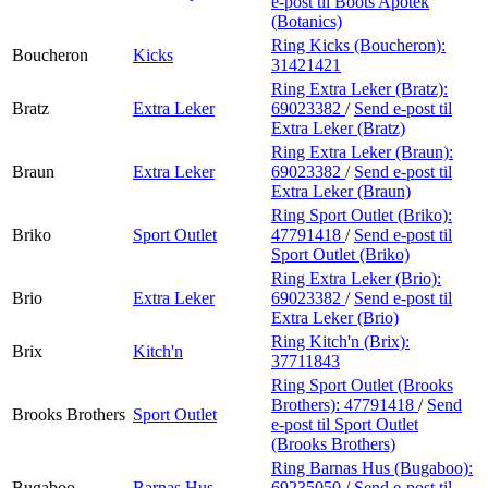
e-post
til Boots Apotek
(Botanics)
Ring Kicks (Boucheron):
Boucheron
Kicks
31421421
Ring Extra Leker (Bratz):
Bratz
Extra Leker
69023382
/
Send e-post
til
Extra Leker (Bratz)
Ring Extra Leker (Braun):
Braun
Extra Leker
69023382
/
Send e-post
til
Extra Leker (Braun)
Ring Sport Outlet (Briko):
Briko
Sport Outlet
47791418
/
Send e-post
til
Sport Outlet (Briko)
Ring Extra Leker (Brio):
Brio
Extra Leker
69023382
/
Send e-post
til
Extra Leker (Brio)
Ring Kitch'n (Brix):
Brix
Kitch'n
37711843
Ring Sport Outlet (Brooks
Brothers):
47791418
/
Send
Brooks Brothers
Sport Outlet
e-post
til Sport Outlet
(Brooks Brothers)
Ring Barnas Hus (Bugaboo):
Bugaboo
Barnas Hus
69235050
/
Send e-post
til