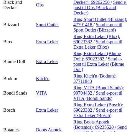
Black and
Decker):
69262250
/
Send e-
Obs
Decker
post
til Obs (Black and
Decker)
Ring Sport Outlet (Blizzard):
Blizzard
Sport Outlet
47791418
/
Send e-post
til
Sport Outlet (Blizzard)
Ring Extra Leker (Blox):
Blox
Extra Leker
69023382
/
Send e-post
til
Extra Leker (Blox)
Ring Extra Leker (Blume
Doll):
69023382
/
Send e-
Blume Doll
Extra Leker
post
til Extra Leker (Blume
Doll)
Ring Kitch'n (Bodum):
Bodum
Kitch'n
37711843
Ring VITA (Bondi Sands):
Bondi Sands
VITA
90704432
/
Send e-post
til
VITA (Bondi Sands)
Ring Extra Leker (Bosch):
Bosch
Extra Leker
69023382
/
Send e-post
til
Extra Leker (Bosch)
Ring Boots Apotek
(Botanics):
69235520
/
Send
Botanics
Boots Apotek