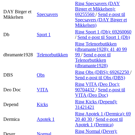
Ring Specsavers (DAY
Birger et Mikkelsen):
DAY Birger et
Specsavers
69255560
/
Send e-post
til
Mikkelsen
Specsavers (DAY Birger et
Mikkelsen)
Ring Sport 1 (Db):
69260060
Db
Sport 1
/
Send e-post
til Sport 1 (Db)
Ring Telenorbutikken
(dbramante1928):
41 40 99
dbramante1928
Telenorbutikken
99
/
Send e-post
til
Telenorbutikken
(dbramante1928)
Ring Obs (DBS):
69262250
/
DBS
Obs
Send e-post
til Obs (DBS)
Ring VITA (Deo Doc):
Deo Doc
VITA
90704432
/
Send e-post
til
VITA (Deo Doc)
Ring Kicks (Depend):
Depend
Kicks
31421421
Ring Apotek 1 (Dermica):
69
Dermica
Apotek 1
20 40 30
/
Send e-post
til
Apotek 1 (Dermica)
Ring Normal (Dever):
Dever
Normal