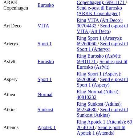
ARKK
Copenhagen):
69911171
/
Eurosko
Copenhagen
Send e-post
til Eurosko
(ARKK Copenhagen)
Ring VITA (Art Deco):
Art Deco
VITA
90704432
/
Send e-post
til
VITA (Art Deco)
Ring Sport 1 (Arteryx):
Arteryx
Sport 1
69260060
/
Send e-post
til
Sport 1 (Arteryx)
Ring Eurosko (Asfvlt):
Asfvlt
Eurosko
69911171
/
Send e-post
til
Eurosko (Asfvlt)
Ring Sport 1 (Aspery):
Aspery
Sport 1
69260060
/
Send e-post
til
Sport 1 (Aspery)
Ring Normal (Athea):
Athea
Normal
40810232
Ring Sunkost (Atkins):
Atkins
Sunkost
69234680
/
Send e-post
til
Sunkost (Atkins)
Ring Apotek 1 (Attends):
69
Attends
Apotek 1
20 40 30
/
Send e-post
til
Apotek 1 (Attends)