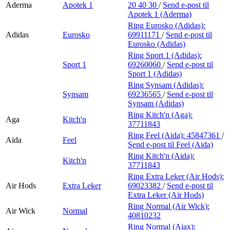
Aderma
Apotek 1
20 40 30
/
Send e-post
til
Apotek 1 (Aderma)
Ring Eurosko (Adidas):
Adidas
Eurosko
69911171
/
Send e-post
til
Eurosko (Adidas)
Ring Sport 1 (Adidas):
Sport 1
69260060
/
Send e-post
til
Sport 1 (Adidas)
Ring Synsam (Adidas):
Synsam
69236565
/
Send e-post
til
Synsam (Adidas)
Ring Kitch'n (Aga):
Aga
Kitch'n
37711843
Ring Feel (Aida):
45847361
/
Aida
Feel
Send e-post
til Feel (Aida)
Ring Kitch'n (Aida):
Kitch'n
37711843
Ring Extra Leker (Air Hods):
Air Hods
Extra Leker
69023382
/
Send e-post
til
Extra Leker (Air Hods)
Ring Normal (Air Wick):
Air Wick
Normal
40810232
Ring Normal (Ajax):