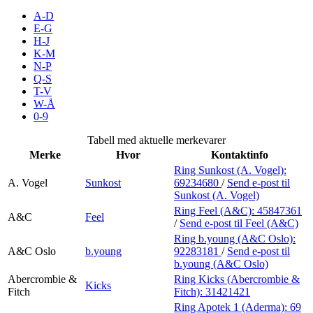
Inspirasjon
A-D
E-G
H-J
K-M
N-P
Søk
Q-S
T-V
W-Å
0-9
Åpningstider
Tabell med aktuelle merkevarer
Merke
Hvor
Kontaktinfo
Praktisk informasjon
Ring Sunkost (A. Vogel):
A. Vogel
Sunkost
69234680
/
Send e-post
til
Ledige stillinger
Sunkost (A. Vogel)
Magasin
Ring Feel (A&C):
45847361
A&C
Feel
/
Send e-post
til Feel (A&C)
Gavekort
Ring b.young (A&C Oslo):
A&C Oslo
b.young
92283181
/
Send e-post
til
Finn frem
b.young (A&C Oslo)
Abercrombie &
Ring Kicks (Abercrombie &
Kicks
Fitch
Fitch):
31421421
Ring Apotek 1 (Aderma):
69