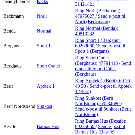
beautyblender
Kicks
31421421
Ring Norli (Beckmann):
Beckmann
Norli
47975627
/
Send e-post
til
Norli (Beckmann)
Ring Normal (Benda):
Benda
Normal
40810232
Ring Sport 1 (Bergans):
Bergans
Sport 1
69260060
/
Send e-post
til
Sport 1 (Bergans)
Ring Sport Outlet
(Berghaus):
47791418
/
Send
Berghaus
Sport Outlet
e-post
til Sport Outlet
(Berghaus)
Ring Apotek 1 (Berit):
69 20
Berit
Apotek 1
40 30
/
Send e-post
til Apotek
1 (Berit)
Ring Sunkost (Berit
Nordstrand):
69234680
/
Berit Nordstrand
Sunkost
Send e-post
til Sunkost (Berit
Nordstrand)
Ring Barnas Hus (Besafe):
Besafe
Barnas Hus
69235050
/
Send e-post
til
Barnas Hus (Besafe)