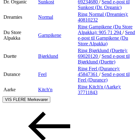
Dr. Organic
Sunkost
69234680
/
Send e-post
til
Sunkost (Dr. Organic)
Ring Normal (Dreamies):
Dreamies
Normal
40810232
Ring Garnpikene (Du Store
Du Store
Alpakka):
905 71 294
/
Send
Garnpikene
Alpakka
e-post
til Garnpikene (Du
Store Alpakka)
Ring Bjørklund (Duette):
Duette
Bjørklund
69020120
/
Send e-post
til
Bjørklund (Duette)
Ring Feel (Durance):
Durance
Feel
45847361
/
Send e-post
til
Feel (Durance)
Ring Kitch'n (Aarke):
Aarke
Kitch'n
37711843
VIS FLERE
Merkevarer