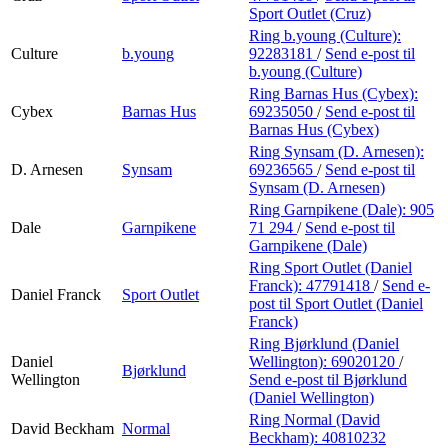
Sport Outlet (Cruz)
Ring b.young (Culture):
Culture
b.young
92283181
/
Send e-post
til
b.young (Culture)
Ring Barnas Hus (Cybex):
Cybex
Barnas Hus
69235050
/
Send e-post
til
Barnas Hus (Cybex)
Ring Synsam (D. Arnesen):
D. Arnesen
Synsam
69236565
/
Send e-post
til
Synsam (D. Arnesen)
Ring Garnpikene (Dale):
905
Dale
Garnpikene
71 294
/
Send e-post
til
Garnpikene (Dale)
Ring Sport Outlet (Daniel
Franck):
47791418
/
Send e-
Daniel Franck
Sport Outlet
post
til Sport Outlet (Daniel
Franck)
Ring Bjørklund (Daniel
Daniel
Wellington):
69020120
/
Bjørklund
Wellington
Send e-post
til Bjørklund
(Daniel Wellington)
Ring Normal (David
David Beckham
Normal
Beckham):
40810232