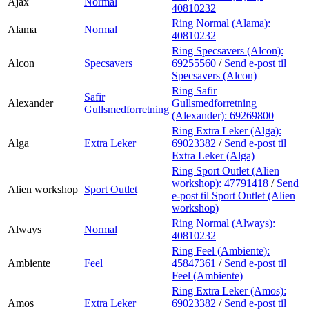
Ajax
Normal
40810232
Ring Normal (Alama):
Alama
Normal
40810232
Ring Specsavers (Alcon):
Alcon
Specsavers
69255560
/
Send e-post
til
Specsavers (Alcon)
Ring Safir
Safir
Alexander
Gullsmedforretning
Gullsmedforretning
(Alexander):
69269800
Ring Extra Leker (Alga):
Alga
Extra Leker
69023382
/
Send e-post
til
Extra Leker (Alga)
Ring Sport Outlet (Alien
workshop):
47791418
/
Send
Alien workshop
Sport Outlet
e-post
til Sport Outlet (Alien
workshop)
Ring Normal (Always):
Always
Normal
40810232
Ring Feel (Ambiente):
Ambiente
Feel
45847361
/
Send e-post
til
Feel (Ambiente)
Ring Extra Leker (Amos):
Amos
Extra Leker
69023382
/
Send e-post
til