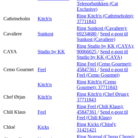
Telenorbutikken (Cat
Exclusive)
Ring Kitch'n (Cathrineholm):
Cathrineholm
Kitch'n
37711843
Ring Sunkost (Cavaliere):
Cavaliere
Sunkost
69234680
/
Send e-post
til
Sunkost (Cavaliere)
Ring Studio by KK (CAYA):
CAYA
Studio by KK
90066025
/
Send e-post
til
Studio by KK (CAYA)
Ring Feel (Cemo Gourmet):
Cemo Gourmet
Feel
45847361
/
Send e-post
til
Feel (Cemo Gourmet)
Ring Kitch'n (Cemo
Kitch'n
Gourmet):
37711843
Ring Kitch'n (Chef Ørjan):
Chef Ørjan
Kitch'n
37711843
Ring Feel (Chili Klaus):
Chili Klaus
Feel
45847361
/
Send e-post
til
Feel (Chili Klaus)
Ring Kicks (Chloé):
Chloé
Kicks
31421421
Ring Normal (Chupa Chups):