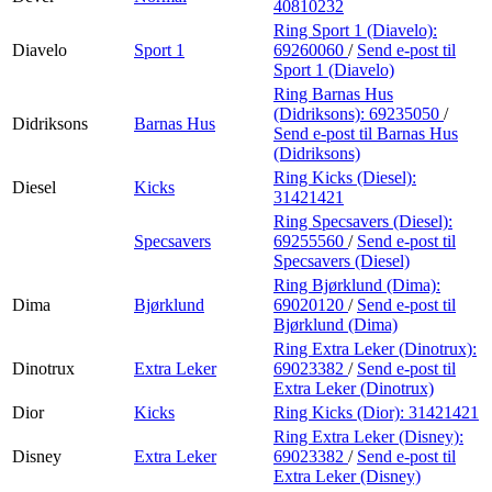
40810232
Ring Sport 1 (Diavelo):
Diavelo
Sport 1
69260060
/
Send e-post
til
Sport 1 (Diavelo)
Ring Barnas Hus
(Didriksons):
69235050
/
Didriksons
Barnas Hus
Send e-post
til Barnas Hus
(Didriksons)
Ring Kicks (Diesel):
Diesel
Kicks
31421421
Ring Specsavers (Diesel):
Specsavers
69255560
/
Send e-post
til
Specsavers (Diesel)
Ring Bjørklund (Dima):
Dima
Bjørklund
69020120
/
Send e-post
til
Bjørklund (Dima)
Ring Extra Leker (Dinotrux):
Dinotrux
Extra Leker
69023382
/
Send e-post
til
Extra Leker (Dinotrux)
Dior
Kicks
Ring Kicks (Dior):
31421421
Ring Extra Leker (Disney):
Disney
Extra Leker
69023382
/
Send e-post
til
Extra Leker (Disney)