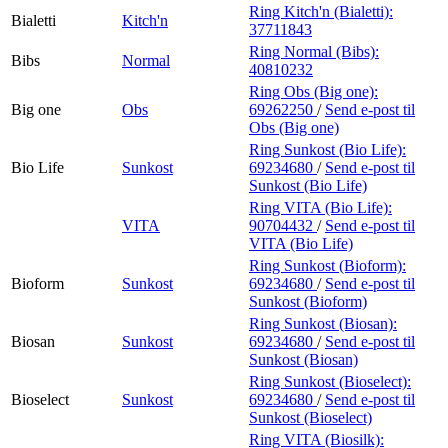
Ring Kitch'n (Bialetti):
Bialetti
Kitch'n
37711843
Ring Normal (Bibs):
Bibs
Normal
40810232
Ring Obs (Big one):
Big one
Obs
69262250
/
Send e-post
til
Obs (Big one)
Ring Sunkost (Bio Life):
Bio Life
Sunkost
69234680
/
Send e-post
til
Sunkost (Bio Life)
Ring VITA (Bio Life):
VITA
90704432
/
Send e-post
til
VITA (Bio Life)
Ring Sunkost (Bioform):
Bioform
Sunkost
69234680
/
Send e-post
til
Sunkost (Bioform)
Ring Sunkost (Biosan):
Biosan
Sunkost
69234680
/
Send e-post
til
Sunkost (Biosan)
Ring Sunkost (Bioselect):
Bioselect
Sunkost
69234680
/
Send e-post
til
Sunkost (Bioselect)
Ring VITA (Biosilk):