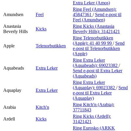
Extra Leker (Amos)
Ring Feel (Amundsen):
Amundsen
Feel
45847361
/
Send e-post
til
Feel (Amundsen)
Anastasia
Ring Kicks (Anastasia
Kicks
Beverly Hills
Beverly Hills):
31421421
Ring Telenorbutikken
(Apple):
41 40 99 99
/
Send
Apple
Telenorbutikken
e-post
til Telenorbutikken
(Apple)
Ring Extra Leker
(Aquabeads):
69023382
/
Aquabeads
Extra Leker
Send e-post
til Extra Leker
(Aquabeads)
Ring Extra Leker
(Aquaplay):
69023382
/
Send
Aquaplay
Extra Leker
e-post
til Extra Leker
(Aquaplay)
Ring Kitch'n (Arabia):
Arabia
Kitch'n
37711843
Ring Kicks (Ardell):
Ardell
Kicks
31421421
Ring Eurosko (ARKK