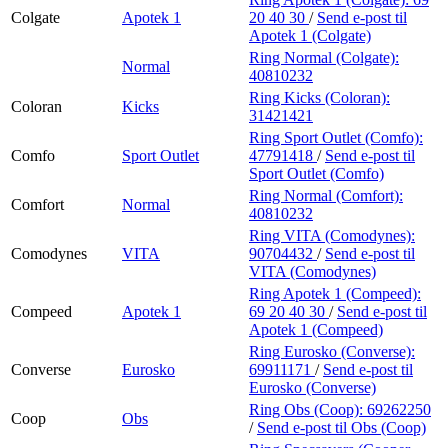
Colgate
Apotek 1
20 40 30
/
Send e-post
til
Apotek 1 (Colgate)
Ring Normal (Colgate):
Normal
40810232
Ring Kicks (Coloran):
Coloran
Kicks
31421421
Ring Sport Outlet (Comfo):
Comfo
Sport Outlet
47791418
/
Send e-post
til
Sport Outlet (Comfo)
Ring Normal (Comfort):
Comfort
Normal
40810232
Ring VITA (Comodynes):
Comodynes
VITA
90704432
/
Send e-post
til
VITA (Comodynes)
Ring Apotek 1 (Compeed):
Compeed
Apotek 1
69 20 40 30
/
Send e-post
til
Apotek 1 (Compeed)
Ring Eurosko (Converse):
Converse
Eurosko
69911171
/
Send e-post
til
Eurosko (Converse)
Ring Obs (Coop):
69262250
Coop
Obs
/
Send e-post
til Obs (Coop)