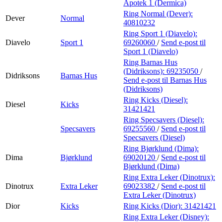
Apotek 1 (Dermica)
Ring Normal (Dever):
Dever
Normal
40810232
Ring Sport 1 (Diavelo):
Diavelo
Sport 1
69260060
/
Send e-post
til
Sport 1 (Diavelo)
Ring Barnas Hus
(Didriksons):
69235050
/
Didriksons
Barnas Hus
Send e-post
til Barnas Hus
(Didriksons)
Ring Kicks (Diesel):
Diesel
Kicks
31421421
Ring Specsavers (Diesel):
Specsavers
69255560
/
Send e-post
til
Specsavers (Diesel)
Ring Bjørklund (Dima):
Dima
Bjørklund
69020120
/
Send e-post
til
Bjørklund (Dima)
Ring Extra Leker (Dinotrux):
Dinotrux
Extra Leker
69023382
/
Send e-post
til
Extra Leker (Dinotrux)
Dior
Kicks
Ring Kicks (Dior):
31421421
Ring Extra Leker (Disney):