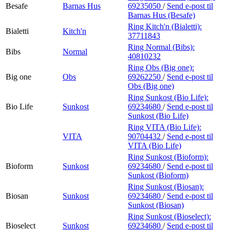
Besafe
Barnas Hus
69235050
/
Send e-post
til
Barnas Hus (Besafe)
Ring Kitch'n (Bialetti):
Bialetti
Kitch'n
37711843
Ring Normal (Bibs):
Bibs
Normal
40810232
Ring Obs (Big one):
Big one
Obs
69262250
/
Send e-post
til
Obs (Big one)
Ring Sunkost (Bio Life):
Bio Life
Sunkost
69234680
/
Send e-post
til
Sunkost (Bio Life)
Ring VITA (Bio Life):
VITA
90704432
/
Send e-post
til
VITA (Bio Life)
Ring Sunkost (Bioform):
Bioform
Sunkost
69234680
/
Send e-post
til
Sunkost (Bioform)
Ring Sunkost (Biosan):
Biosan
Sunkost
69234680
/
Send e-post
til
Sunkost (Biosan)
Ring Sunkost (Bioselect):
Bioselect
Sunkost
69234680
/
Send e-post
til