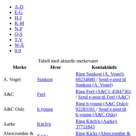
Inspirasjon
A-D
E-G
H-J
K-M
N-P
Søk
Q-S
T-V
W-Å
0-9
Åpningstider
Tabell med aktuelle merkevarer
Merke
Hvor
Kontaktinfo
Praktisk informasjon
Ring Sunkost (A. Vogel):
A. Vogel
Sunkost
69234680
/
Send e-post
til
Ledige stillinger
Sunkost (A. Vogel)
Magasin
Ring Feel (A&C):
45847361
A&C
Feel
/
Send e-post
til Feel (A&C)
Gavekort
Ring b.young (A&C Oslo):
A&C Oslo
b.young
92283181
/
Send e-post
til
Finn frem
b.young (A&C Oslo)
Ring Kitch'n (Aarke):
Aarke
Kitch'n
37711843
Abercrombie &
Ring Kicks (Abercrombie &