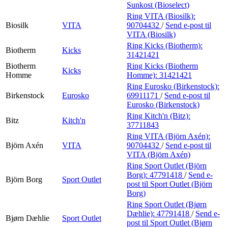
Sunkost (Bioselect)
Ring VITA (Biosilk):
Biosilk
VITA
90704432
/
Send e-post
til
VITA (Biosilk)
Ring Kicks (Biotherm):
Biotherm
Kicks
31421421
Biotherm
Ring Kicks (Biotherm
Kicks
Homme
Homme):
31421421
Ring Eurosko (Birkenstock):
Birkenstock
Eurosko
69911171
/
Send e-post
til
Eurosko (Birkenstock)
Ring Kitch'n (Bitz):
Bitz
Kitch'n
37711843
Ring VITA (Björn Axén):
Björn Axén
VITA
90704432
/
Send e-post
til
VITA (Björn Axén)
Ring Sport Outlet (Björn
Borg):
47791418
/
Send e-
Björn Borg
Sport Outlet
post
til Sport Outlet (Björn
Borg)
Ring Sport Outlet (Bjørn
Dæhlie):
47791418
/
Send e-
Bjørn Dæhlie
Sport Outlet
post
til Sport Outlet (Bjørn