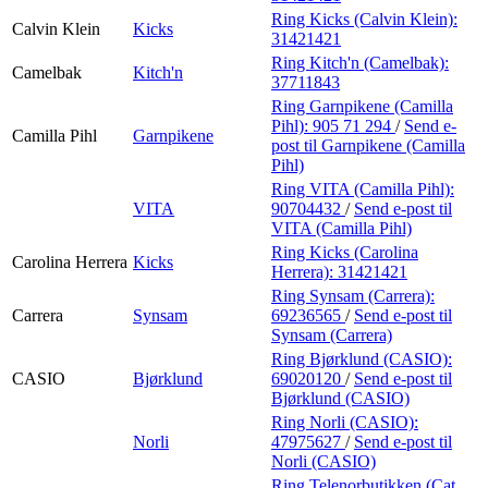
Ring Kicks (Calvin Klein):
Calvin Klein
Kicks
31421421
Ring Kitch'n (Camelbak):
Camelbak
Kitch'n
37711843
Ring Garnpikene (Camilla
Pihl):
905 71 294
/
Send e-
Camilla Pihl
Garnpikene
post
til Garnpikene (Camilla
Pihl)
Ring VITA (Camilla Pihl):
VITA
90704432
/
Send e-post
til
VITA (Camilla Pihl)
Ring Kicks (Carolina
Carolina Herrera
Kicks
Herrera):
31421421
Ring Synsam (Carrera):
Carrera
Synsam
69236565
/
Send e-post
til
Synsam (Carrera)
Ring Bjørklund (CASIO):
CASIO
Bjørklund
69020120
/
Send e-post
til
Bjørklund (CASIO)
Ring Norli (CASIO):
Norli
47975627
/
Send e-post
til
Norli (CASIO)
Ring Telenorbutikken (Cat