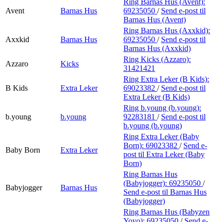
Ring Barnas Hus (Avent):
Avent
Barnas Hus
69235050
/
Send e-post
til
Barnas Hus (Avent)
Ring Barnas Hus (Axxkid):
Axxkid
Barnas Hus
69235050
/
Send e-post
til
Barnas Hus (Axxkid)
Ring Kicks (Azzaro):
Azzaro
Kicks
31421421
Ring Extra Leker (B Kids):
B Kids
Extra Leker
69023382
/
Send e-post
til
Extra Leker (B Kids)
Ring b.young (b.young):
b.young
b.young
92283181
/
Send e-post
til
b.young (b.young)
Ring Extra Leker (Baby
Born):
69023382
/
Send e-
Baby Born
Extra Leker
post
til Extra Leker (Baby
Born)
Ring Barnas Hus
(Babyjogger):
69235050
/
Babyjogger
Barnas Hus
Send e-post
til Barnas Hus
(Babyjogger)
Ring Barnas Hus (Babyzen
Yoyo):
69235050
/
Send e-