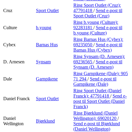
Ring Sport Outlet (Cruz):
Cruz
Sport Outlet
47791418
/
Send e-post
til
Sport Outlet (Cruz)
Ring b.young (Culture):
Culture
b.young
92283181
/
Send e-post
til
b.young (Culture)
Ring Barnas Hus (Cybex):
Cybex
Barnas Hus
69235050
/
Send e-post
til
Barnas Hus (Cybex)
Ring Synsam (D. Arnesen):
D. Arnesen
Synsam
69236565
/
Send e-post
til
Synsam (D. Arnesen)
Ring Garnpikene (Dale):
905
Dale
Garnpikene
71 294
/
Send e-post
til
Garnpikene (Dale)
Ring Sport Outlet (Daniel
Franck):
47791418
/
Send e-
Daniel Franck
Sport Outlet
post
til Sport Outlet (Daniel
Franck)
Ring Bjørklund (Daniel
Daniel
Wellington):
69020120
/
Bjørklund
Wellington
Send e-post
til Bjørklund
(Daniel Wellington)