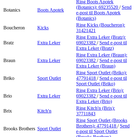
Ring Boots Apotek
(Botanics):
69235520
/
Send
Botanics
Boots Apotek
e-post
til Boots Apotek
(Botanics)
Ring Kicks (Boucheron):
Boucheron
Kicks
31421421
Ring Extra Leker (Bratz):
Bratz
Extra Leker
69023382
/
Send e-post
til
Extra Leker (Bratz)
Ring Extra Leker (Braun):
Braun
Extra Leker
69023382
/
Send e-post
til
Extra Leker (Braun)
Ring Sport Outlet (Briko):
Briko
Sport Outlet
47791418
/
Send e-post
til
Sport Outlet (Briko)
Ring Extra Leker (Brio):
Brio
Extra Leker
69023382
/
Send e-post
til
Extra Leker (Brio)
Ring Kitch'n (Brix):
Brix
Kitch'n
37711843
Ring Sport Outlet (Brooks
Brothers):
47791418
/
Send
Brooks Brothers
Sport Outlet
e-post
til Sport Outlet
(Brooks Brothers)