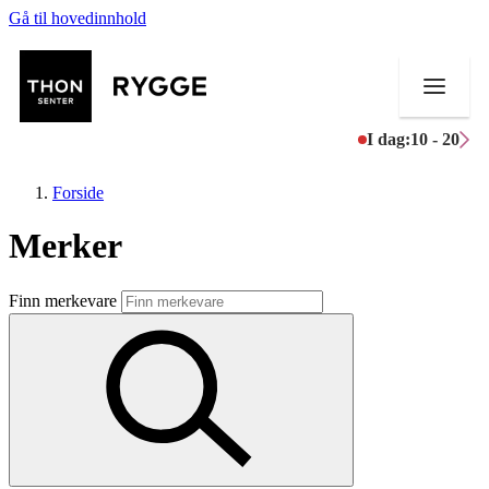
Gå til hovedinnhold
I dag:
10 - 20
Forside
Merker
Butikker
Finn merkevare
Mat og drikke
Aktiviteter
Tilbud
Merker