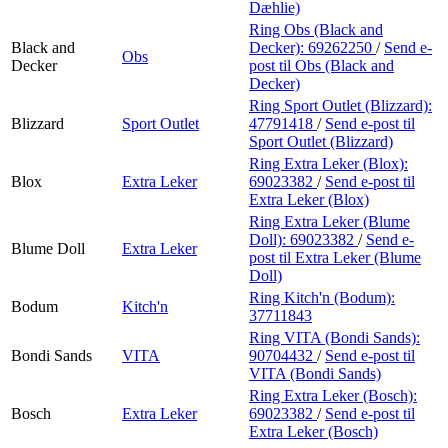
Dæhlie)
Ring Obs (Black and
Black and
Decker):
69262250
/
Send e-
Obs
Decker
post
til Obs (Black and
Decker)
Ring Sport Outlet (Blizzard):
Blizzard
Sport Outlet
47791418
/
Send e-post
til
Sport Outlet (Blizzard)
Ring Extra Leker (Blox):
Blox
Extra Leker
69023382
/
Send e-post
til
Extra Leker (Blox)
Ring Extra Leker (Blume
Doll):
69023382
/
Send e-
Blume Doll
Extra Leker
post
til Extra Leker (Blume
Doll)
Ring Kitch'n (Bodum):
Bodum
Kitch'n
37711843
Ring VITA (Bondi Sands):
Bondi Sands
VITA
90704432
/
Send e-post
til
VITA (Bondi Sands)
Ring Extra Leker (Bosch):
Bosch
Extra Leker
69023382
/
Send e-post
til
Extra Leker (Bosch)