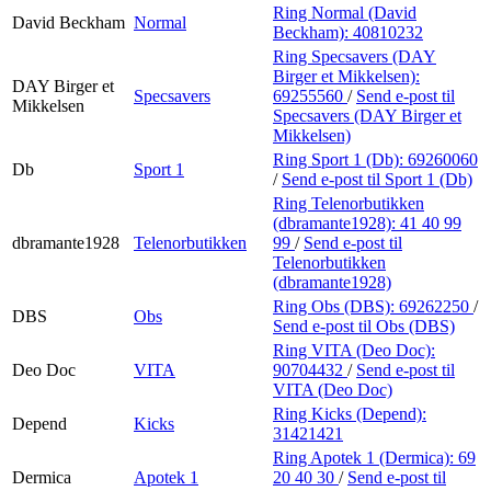
Ring Normal (David
David Beckham
Normal
Beckham):
40810232
Ring Specsavers (DAY
Birger et Mikkelsen):
DAY Birger et
Specsavers
69255560
/
Send e-post
til
Mikkelsen
Specsavers (DAY Birger et
Mikkelsen)
Ring Sport 1 (Db):
69260060
Db
Sport 1
/
Send e-post
til Sport 1 (Db)
Ring Telenorbutikken
(dbramante1928):
41 40 99
dbramante1928
Telenorbutikken
99
/
Send e-post
til
Telenorbutikken
(dbramante1928)
Ring Obs (DBS):
69262250
/
DBS
Obs
Send e-post
til Obs (DBS)
Ring VITA (Deo Doc):
Deo Doc
VITA
90704432
/
Send e-post
til
VITA (Deo Doc)
Ring Kicks (Depend):
Depend
Kicks
31421421
Ring Apotek 1 (Dermica):
69
Dermica
Apotek 1
20 40 30
/
Send e-post
til