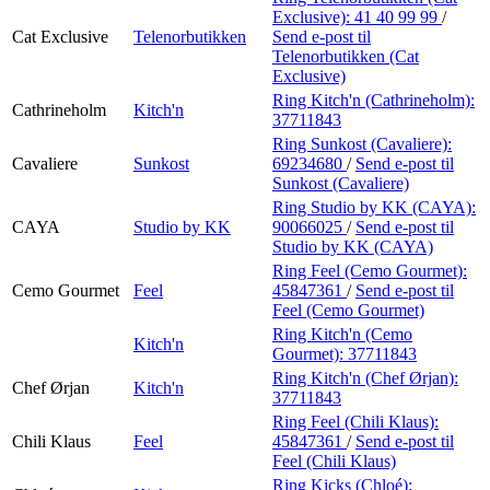
Exclusive):
41 40 99 99
/
Cat Exclusive
Telenorbutikken
Send e-post
til
Telenorbutikken (Cat
Exclusive)
Ring Kitch'n (Cathrineholm):
Cathrineholm
Kitch'n
37711843
Ring Sunkost (Cavaliere):
Cavaliere
Sunkost
69234680
/
Send e-post
til
Sunkost (Cavaliere)
Ring Studio by KK (CAYA):
CAYA
Studio by KK
90066025
/
Send e-post
til
Studio by KK (CAYA)
Ring Feel (Cemo Gourmet):
Cemo Gourmet
Feel
45847361
/
Send e-post
til
Feel (Cemo Gourmet)
Ring Kitch'n (Cemo
Kitch'n
Gourmet):
37711843
Ring Kitch'n (Chef Ørjan):
Chef Ørjan
Kitch'n
37711843
Ring Feel (Chili Klaus):
Chili Klaus
Feel
45847361
/
Send e-post
til
Feel (Chili Klaus)
Ring Kicks (Chloé):