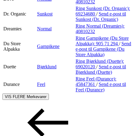
40810232
Ring Sunkost (Dr. Organic):
Dr. Organic
Sunkost
69234680
/
Send e-post
til
Sunkost (Dr. Organic)
Ring Normal (Dreamies):
Dreamies
Normal
40810232
Ring Garnpikene (Du Store
Du Store
Alpakka):
905 71 294
/
Send
Garnpikene
Alpakka
e-post
til Garnpikene (Du
Store Alpakka)
Ring Bjørklund (Duette):
Duette
Bjørklund
69020120
/
Send e-post
til
Bjørklund (Duette)
Ring Feel (Durance):
Durance
Feel
45847361
/
Send e-post
til
Feel (Durance)
VIS FLERE
Merkevarer