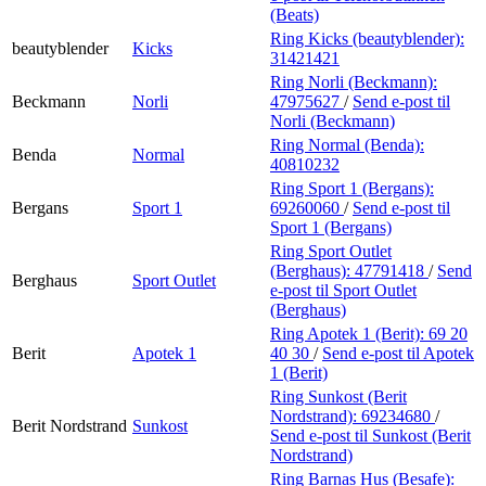
(Beats)
Ring Kicks (beautyblender):
beautyblender
Kicks
31421421
Ring Norli (Beckmann):
Beckmann
Norli
47975627
/
Send e-post
til
Norli (Beckmann)
Ring Normal (Benda):
Benda
Normal
40810232
Ring Sport 1 (Bergans):
Bergans
Sport 1
69260060
/
Send e-post
til
Sport 1 (Bergans)
Ring Sport Outlet
(Berghaus):
47791418
/
Send
Berghaus
Sport Outlet
e-post
til Sport Outlet
(Berghaus)
Ring Apotek 1 (Berit):
69 20
Berit
Apotek 1
40 30
/
Send e-post
til Apotek
1 (Berit)
Ring Sunkost (Berit
Nordstrand):
69234680
/
Berit Nordstrand
Sunkost
Send e-post
til Sunkost (Berit
Nordstrand)
Ring Barnas Hus (Besafe):