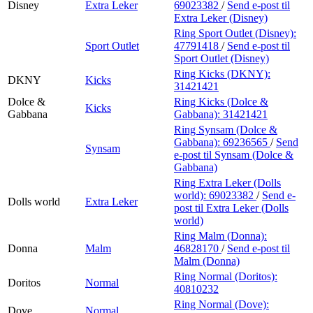
Disney
Extra Leker
69023382
/
Send e-post
til
Extra Leker (Disney)
Ring Sport Outlet (Disney):
Sport Outlet
47791418
/
Send e-post
til
Sport Outlet (Disney)
Ring Kicks (DKNY):
DKNY
Kicks
31421421
Dolce &
Ring Kicks (Dolce &
Kicks
Gabbana
Gabbana):
31421421
Ring Synsam (Dolce &
Gabbana):
69236565
/
Send
Synsam
e-post
til Synsam (Dolce &
Gabbana)
Ring Extra Leker (Dolls
world):
69023382
/
Send e-
Dolls world
Extra Leker
post
til Extra Leker (Dolls
world)
Ring Malm (Donna):
Donna
Malm
46828170
/
Send e-post
til
Malm (Donna)
Ring Normal (Doritos):
Doritos
Normal
40810232
Ring Normal (Dove):
Dove
Normal