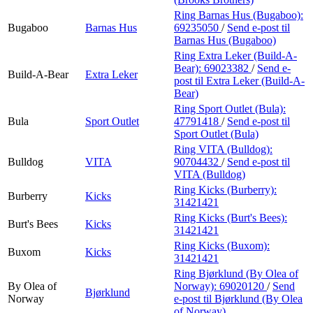
Ring Barnas Hus (Bugaboo):
Bugaboo
Barnas Hus
69235050
/
Send e-post
til
Barnas Hus (Bugaboo)
Ring Extra Leker (Build-A-
Bear):
69023382
/
Send e-
Build-A-Bear
Extra Leker
post
til Extra Leker (Build-A-
Bear)
Ring Sport Outlet (Bula):
Bula
Sport Outlet
47791418
/
Send e-post
til
Sport Outlet (Bula)
Ring VITA (Bulldog):
Bulldog
VITA
90704432
/
Send e-post
til
VITA (Bulldog)
Ring Kicks (Burberry):
Burberry
Kicks
31421421
Ring Kicks (Burt's Bees):
Burt's Bees
Kicks
31421421
Ring Kicks (Buxom):
Buxom
Kicks
31421421
Ring Bjørklund (By Olea of
By Olea of
Norway):
69020120
/
Send
Bjørklund
Norway
e-post
til Bjørklund (By Olea
of Norway)