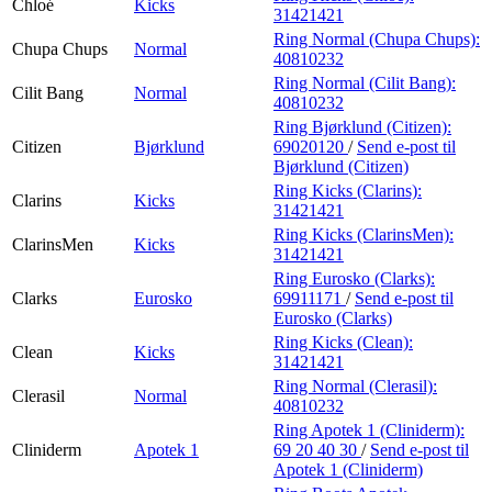
Chloé
Kicks
31421421
Ring Normal (Chupa Chups):
Chupa Chups
Normal
40810232
Ring Normal (Cilit Bang):
Cilit Bang
Normal
40810232
Ring Bjørklund (Citizen):
Citizen
Bjørklund
69020120
/
Send e-post
til
Bjørklund (Citizen)
Ring Kicks (Clarins):
Clarins
Kicks
31421421
Ring Kicks (ClarinsMen):
ClarinsMen
Kicks
31421421
Ring Eurosko (Clarks):
Clarks
Eurosko
69911171
/
Send e-post
til
Eurosko (Clarks)
Ring Kicks (Clean):
Clean
Kicks
31421421
Ring Normal (Clerasil):
Clerasil
Normal
40810232
Ring Apotek 1 (Cliniderm):
Cliniderm
Apotek 1
69 20 40 30
/
Send e-post
til
Apotek 1 (Cliniderm)