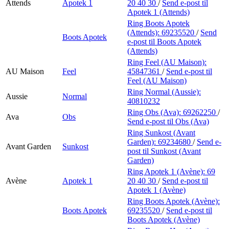
Attends
Apotek 1
20 40 30
/
Send e-post
til
Apotek 1 (Attends)
Ring Boots Apotek
(Attends):
69235520
/
Send
Boots Apotek
e-post
til Boots Apotek
(Attends)
Ring Feel (AU Maison):
AU Maison
Feel
45847361
/
Send e-post
til
Feel (AU Maison)
Ring Normal (Aussie):
Aussie
Normal
40810232
Ring Obs (Ava):
69262250
/
Ava
Obs
Send e-post
til Obs (Ava)
Ring Sunkost (Avant
Garden):
69234680
/
Send e-
Avant Garden
Sunkost
post
til Sunkost (Avant
Garden)
Ring Apotek 1 (Avène):
69
Avène
Apotek 1
20 40 30
/
Send e-post
til
Apotek 1 (Avène)
Ring Boots Apotek (Avène):
Boots Apotek
69235520
/
Send e-post
til
Boots Apotek (Avène)