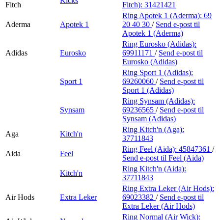
Kicks
Fitch
Fitch):
31421421
Ring Apotek 1 (Aderma):
69
Aderma
Apotek 1
20 40 30
/
Send e-post
til
Apotek 1 (Aderma)
Ring Eurosko (Adidas):
Adidas
Eurosko
69911171
/
Send e-post
til
Eurosko (Adidas)
Ring Sport 1 (Adidas):
Sport 1
69260060
/
Send e-post
til
Sport 1 (Adidas)
Ring Synsam (Adidas):
Synsam
69236565
/
Send e-post
til
Synsam (Adidas)
Ring Kitch'n (Aga):
Aga
Kitch'n
37711843
Ring Feel (Aida):
45847361
/
Aida
Feel
Send e-post
til Feel (Aida)
Ring Kitch'n (Aida):
Kitch'n
37711843
Ring Extra Leker (Air Hods):
Air Hods
Extra Leker
69023382
/
Send e-post
til
Extra Leker (Air Hods)
Ring Normal (Air Wick):