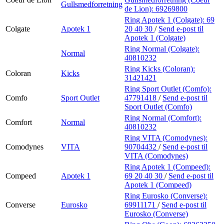
Gullsmedforretning
de Lion):
69269800
Ring Apotek 1 (Colgate):
69
Colgate
Apotek 1
20 40 30
/
Send e-post
til
Apotek 1 (Colgate)
Ring Normal (Colgate):
Normal
40810232
Ring Kicks (Coloran):
Coloran
Kicks
31421421
Ring Sport Outlet (Comfo):
Comfo
Sport Outlet
47791418
/
Send e-post
til
Sport Outlet (Comfo)
Ring Normal (Comfort):
Comfort
Normal
40810232
Ring VITA (Comodynes):
Comodynes
VITA
90704432
/
Send e-post
til
VITA (Comodynes)
Ring Apotek 1 (Compeed):
Compeed
Apotek 1
69 20 40 30
/
Send e-post
til
Apotek 1 (Compeed)
Ring Eurosko (Converse):
Converse
Eurosko
69911171
/
Send e-post
til
Eurosko (Converse)