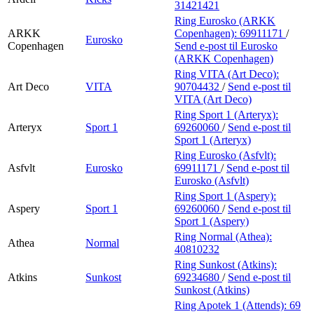
31421421
Ring Eurosko (ARKK
ARKK
Copenhagen):
69911171
/
Eurosko
Copenhagen
Send e-post
til Eurosko
(ARKK Copenhagen)
Ring VITA (Art Deco):
Art Deco
VITA
90704432
/
Send e-post
til
VITA (Art Deco)
Ring Sport 1 (Arteryx):
Arteryx
Sport 1
69260060
/
Send e-post
til
Sport 1 (Arteryx)
Ring Eurosko (Asfvlt):
Asfvlt
Eurosko
69911171
/
Send e-post
til
Eurosko (Asfvlt)
Ring Sport 1 (Aspery):
Aspery
Sport 1
69260060
/
Send e-post
til
Sport 1 (Aspery)
Ring Normal (Athea):
Athea
Normal
40810232
Ring Sunkost (Atkins):
Atkins
Sunkost
69234680
/
Send e-post
til
Sunkost (Atkins)
Ring Apotek 1 (Attends):
69