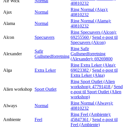
Air Wick
Normal
40810232
Ring Normal (Ajax):
Ajax
Normal
40810232
Ring Normal (Alama):
Alama
Normal
40810232
Ring Specsavers (Alcon):
Alcon
Specsavers
69255560
/
Send e-post
til
Specsavers (Alcon)
Ring Safir
Safir
Alexander
Gullsmedforretning
Gullsmedforretning
(Alexander):
69269800
Ring Extra Leker (Alga):
Alga
Extra Leker
69023382
/
Send e-post
til
Extra Leker (Alga)
Ring Sport Outlet (Alien
workshop):
47791418
/
Send
Alien workshop
Sport Outlet
e-post
til Sport Outlet (Alien
workshop)
Ring Normal (Always):
Always
Normal
40810232
Ring Feel (Ambiente):
Ambiente
Feel
45847361
/
Send e-post
til
Feel (Ambiente)