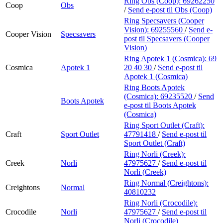
Ring Obs (Coop):
69262250
Coop
Obs
/
Send e-post
til Obs (Coop)
Ring Specsavers (Cooper
Vision):
69255560
/
Send e-
Cooper Vision
Specsavers
post
til Specsavers (Cooper
Vision)
Ring Apotek 1 (Cosmica):
69
Cosmica
Apotek 1
20 40 30
/
Send e-post
til
Apotek 1 (Cosmica)
Ring Boots Apotek
(Cosmica):
69235520
/
Send
Boots Apotek
e-post
til Boots Apotek
(Cosmica)
Ring Sport Outlet (Craft):
Craft
Sport Outlet
47791418
/
Send e-post
til
Sport Outlet (Craft)
Ring Norli (Creek):
Creek
Norli
47975627
/
Send e-post
til
Norli (Creek)
Ring Normal (Creightons):
Creightons
Normal
40810232
Ring Norli (Crocodile):
Crocodile
Norli
47975627
/
Send e-post
til
Norli (Crocodile)