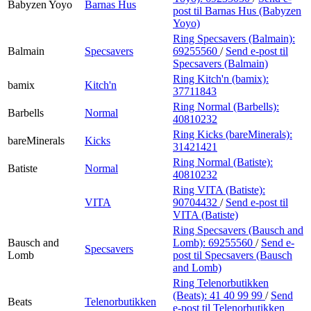
Babyzen Yoyo
Barnas Hus
post
til Barnas Hus (Babyzen
Yoyo)
Ring Specsavers (Balmain):
Balmain
Specsavers
69255560
/
Send e-post
til
Specsavers (Balmain)
Ring Kitch'n (bamix):
bamix
Kitch'n
37711843
Ring Normal (Barbells):
Barbells
Normal
40810232
Ring Kicks (bareMinerals):
bareMinerals
Kicks
31421421
Ring Normal (Batiste):
Batiste
Normal
40810232
Ring VITA (Batiste):
VITA
90704432
/
Send e-post
til
VITA (Batiste)
Ring Specsavers (Bausch and
Bausch and
Lomb):
69255560
/
Send e-
Specsavers
Lomb
post
til Specsavers (Bausch
and Lomb)
Ring Telenorbutikken
(Beats):
41 40 99 99
/
Send
Beats
Telenorbutikken
e-post
til Telenorbutikken