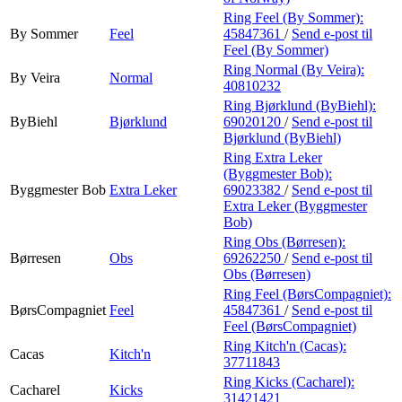
Ring Feel (By Sommer):
By Sommer
Feel
45847361
/
Send e-post
til
Feel (By Sommer)
Ring Normal (By Veira):
By Veira
Normal
40810232
Ring Bjørklund (ByBiehl):
ByBiehl
Bjørklund
69020120
/
Send e-post
til
Bjørklund (ByBiehl)
Ring Extra Leker
(Byggmester Bob):
Byggmester Bob
Extra Leker
69023382
/
Send e-post
til
Extra Leker (Byggmester
Bob)
Ring Obs (Børresen):
Børresen
Obs
69262250
/
Send e-post
til
Obs (Børresen)
Ring Feel (BørsCompagniet):
BørsCompagniet
Feel
45847361
/
Send e-post
til
Feel (BørsCompagniet)
Ring Kitch'n (Cacas):
Cacas
Kitch'n
37711843
Ring Kicks (Cacharel):
Cacharel
Kicks
31421421