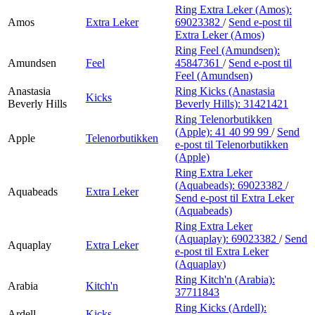
Ring Extra Leker (Amos):
Amos
Extra Leker
69023382
/
Send e-post
til
Extra Leker (Amos)
Ring Feel (Amundsen):
Amundsen
Feel
45847361
/
Send e-post
til
Feel (Amundsen)
Anastasia
Ring Kicks (Anastasia
Kicks
Beverly Hills
Beverly Hills):
31421421
Ring Telenorbutikken
(Apple):
41 40 99 99
/
Send
Apple
Telenorbutikken
e-post
til Telenorbutikken
(Apple)
Ring Extra Leker
(Aquabeads):
69023382
/
Aquabeads
Extra Leker
Send e-post
til Extra Leker
(Aquabeads)
Ring Extra Leker
(Aquaplay):
69023382
/
Send
Aquaplay
Extra Leker
e-post
til Extra Leker
(Aquaplay)
Ring Kitch'n (Arabia):
Arabia
Kitch'n
37711843
Ring Kicks (Ardell):
Ardell
Kicks