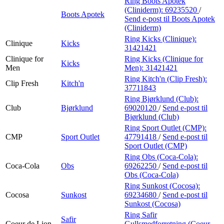
Ring Boots Apotek
(Cliniderm):
69235520
/
Boots Apotek
Send e-post
til Boots Apotek
(Cliniderm)
Ring Kicks (Clinique):
Clinique
Kicks
31421421
Clinique for
Ring Kicks (Clinique for
Kicks
Men
Men):
31421421
Ring Kitch'n (Clip Fresh):
Clip Fresh
Kitch'n
37711843
Ring Bjørklund (Club):
Club
Bjørklund
69020120
/
Send e-post
til
Bjørklund (Club)
Ring Sport Outlet (CMP):
CMP
Sport Outlet
47791418
/
Send e-post
til
Sport Outlet (CMP)
Ring Obs (Coca-Cola):
Coca-Cola
Obs
69262250
/
Send e-post
til
Obs (Coca-Cola)
Ring Sunkost (Cocosa):
Cocosa
Sunkost
69234680
/
Send e-post
til
Sunkost (Cocosa)
Ring Safir
Safir
Coeur de Lion
Gullsmedforretning (Coeur