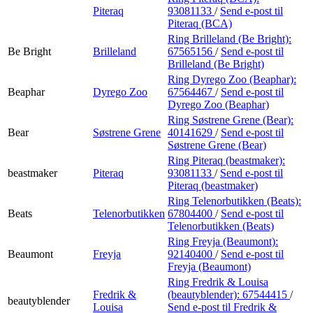
Piteraq
93081133
/
Send e-post
til
Piteraq (BCA)
Ring Brilleland (Be Bright):
Be Bright
Brilleland
67565156
/
Send e-post
til
Brilleland (Be Bright)
Ring Dyrego Zoo (Beaphar):
Beaphar
Dyrego Zoo
67564467
/
Send e-post
til
Dyrego Zoo (Beaphar)
Ring Søstrene Grene (Bear):
Bear
Søstrene Grene
40141629
/
Send e-post
til
Søstrene Grene (Bear)
Ring Piteraq (beastmaker):
beastmaker
Piteraq
93081133
/
Send e-post
til
Piteraq (beastmaker)
Ring Telenorbutikken (Beats):
Beats
Telenorbutikken
67804400
/
Send e-post
til
Telenorbutikken (Beats)
Ring Freyja (Beaumont):
Beaumont
Freyja
92140400
/
Send e-post
til
Freyja (Beaumont)
Ring Fredrik & Louisa
Fredrik &
(beautyblender):
67544415
/
beautyblender
Louisa
Send e-post
til Fredrik &