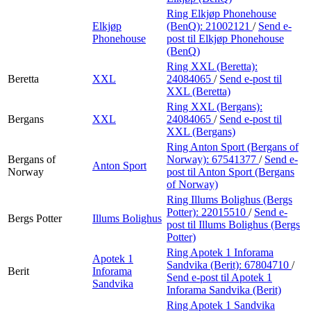
Ring Elkjøp Phonehouse
Elkjøp
(BenQ):
21002121
/
Send e-
Phonehouse
post
til Elkjøp Phonehouse
(BenQ)
Ring XXL (Beretta):
Beretta
XXL
24084065
/
Send e-post
til
XXL (Beretta)
Ring XXL (Bergans):
Bergans
XXL
24084065
/
Send e-post
til
XXL (Bergans)
Ring Anton Sport (Bergans of
Bergans of
Norway):
67541377
/
Send e-
Anton Sport
Norway
post
til Anton Sport (Bergans
of Norway)
Ring Illums Bolighus (Bergs
Potter):
22015510
/
Send e-
Bergs Potter
Illums Bolighus
post
til Illums Bolighus (Bergs
Potter)
Ring Apotek 1 Inforama
Apotek 1
Sandvika (Berit):
67804710
/
Berit
Inforama
Send e-post
til Apotek 1
Sandvika
Inforama Sandvika (Berit)
Ring Apotek 1 Sandvika