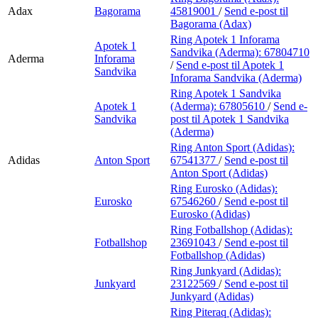
Adax
Bagorama
45819001
/
Send e-post
til
Bagorama (Adax)
Ring Apotek 1 Inforama
Apotek 1
Sandvika (Aderma):
67804710
Aderma
Inforama
/
Send e-post
til Apotek 1
Sandvika
Inforama Sandvika (Aderma)
Ring Apotek 1 Sandvika
Apotek 1
(Aderma):
67805610
/
Send e-
Sandvika
post
til Apotek 1 Sandvika
(Aderma)
Ring Anton Sport (Adidas):
Adidas
Anton Sport
67541377
/
Send e-post
til
Anton Sport (Adidas)
Ring Eurosko (Adidas):
Eurosko
67546260
/
Send e-post
til
Eurosko (Adidas)
Ring Fotballshop (Adidas):
Fotballshop
23691043
/
Send e-post
til
Fotballshop (Adidas)
Ring Junkyard (Adidas):
Junkyard
23122569
/
Send e-post
til
Junkyard (Adidas)
Ring Piteraq (Adidas):