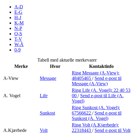
Merker
A-D
E-G
H-J
Inspirasjon
K-M
N-P
Q-S
T-V
Søk
W-Å
0-9
Tabell med aktuelle merkevarer
Merke
Hvor
Kontaktinfo
Åpningstider
Ring Message (A-View):
A-View
Message
48405465
/
Send e-post
til
Praktisk informasjon
Message (A-View)
Ring Life (A. Vogel):
22 40 53
Ledige stillinger
A. Vogel
Life
00
/
Send e-post
til Life (A.
Vogel)
Magasin
Ring Sunkost (A. Vogel):
Sunkost
67566622
/
Send e-post
til
Gavekort
Sunkost (A. Vogel)
Finn frem
Ring Volt (A.Kjærbede):
A.Kjærbede
Volt
22318443
/
Send e-post
til Volt