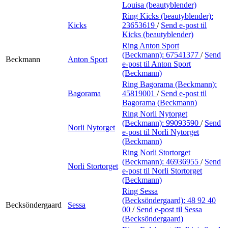
Louisa (beautyblender)
Ring Kicks (beautyblender):
Kicks
23653619
/
Send e-post
til
Kicks (beautyblender)
Ring Anton Sport
(Beckmann):
67541377
/
Send
Beckmann
Anton Sport
e-post
til Anton Sport
(Beckmann)
Ring Bagorama (Beckmann):
Bagorama
45819001
/
Send e-post
til
Bagorama (Beckmann)
Ring Norli Nytorget
(Beckmann):
99093590
/
Send
Norli Nytorget
e-post
til Norli Nytorget
(Beckmann)
Ring Norli Stortorget
(Beckmann):
46936955
/
Send
Norli Stortorget
e-post
til Norli Stortorget
(Beckmann)
Ring Sessa
(Becksöndergaard):
48 92 40
Becksöndergaard
Sessa
00
/
Send e-post
til Sessa
(Becksöndergaard)