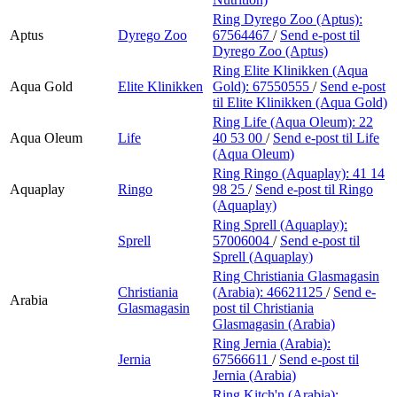
Ring Dyrego Zoo (Aptus):
Aptus
Dyrego Zoo
67564467
/
Send e-post
til
Dyrego Zoo (Aptus)
Ring Elite Klinikken (Aqua
Aqua Gold
Elite Klinikken
Gold):
67550555
/
Send e-post
til Elite Klinikken (Aqua Gold)
Ring Life (Aqua Oleum):
22
Aqua Oleum
Life
40 53 00
/
Send e-post
til Life
(Aqua Oleum)
Ring Ringo (Aquaplay):
41 14
Aquaplay
Ringo
98 25
/
Send e-post
til Ringo
(Aquaplay)
Ring Sprell (Aquaplay):
Sprell
57006004
/
Send e-post
til
Sprell (Aquaplay)
Ring Christiania Glasmagasin
Christiania
(Arabia):
46621125
/
Send e-
Arabia
Glasmagasin
post
til Christiania
Glasmagasin (Arabia)
Ring Jernia (Arabia):
Jernia
67566611
/
Send e-post
til
Jernia (Arabia)
Ring Kitch'n (Arabia):