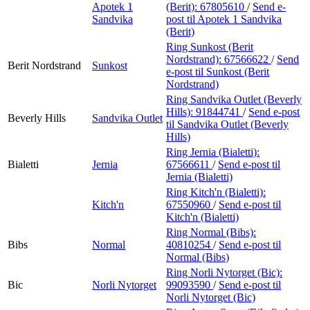
Apotek 1
(Berit):
67805610
/
Send e-
Sandvika
post
til Apotek 1 Sandvika
(Berit)
Ring Sunkost (Berit
Nordstrand):
67566622
/
Send
Berit Nordstrand
Sunkost
e-post
til Sunkost (Berit
Nordstrand)
Ring Sandvika Outlet (Beverly
Hills):
91844741
/
Send e-post
Beverly Hills
Sandvika Outlet
til Sandvika Outlet (Beverly
Hills)
Ring Jernia (Bialetti):
Bialetti
Jernia
67566611
/
Send e-post
til
Jernia (Bialetti)
Ring Kitch'n (Bialetti):
Kitch'n
67550960
/
Send e-post
til
Kitch'n (Bialetti)
Ring Normal (Bibs):
Bibs
Normal
40810254
/
Send e-post
til
Normal (Bibs)
Ring Norli Nytorget (Bic):
Bic
Norli Nytorget
99093590
/
Send e-post
til
Norli Nytorget (Bic)