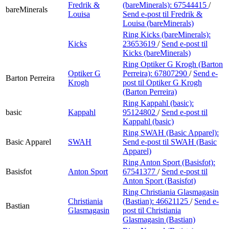
Fredrik &
(bareMinerals):
67544415
/
bareMinerals
Louisa
Send e-post
til Fredrik &
Louisa (bareMinerals)
Ring Kicks (bareMinerals):
Kicks
23653619
/
Send e-post
til
Kicks (bareMinerals)
Ring Optiker G Krogh (Barton
Optiker G
Perreira):
67807290
/
Send e-
Barton Perreira
Krogh
post
til Optiker G Krogh
(Barton Perreira)
Ring Kappahl (basic):
basic
Kappahl
95124802
/
Send e-post
til
Kappahl (basic)
Ring SWAH (Basic Apparel):
Basic Apparel
SWAH
Send e-post
til SWAH (Basic
Apparel)
Ring Anton Sport (Basisfot):
Basisfot
Anton Sport
67541377
/
Send e-post
til
Anton Sport (Basisfot)
Ring Christiania Glasmagasin
Christiania
(Bastian):
46621125
/
Send e-
Bastian
Glasmagasin
post
til Christiania
Glasmagasin (Bastian)