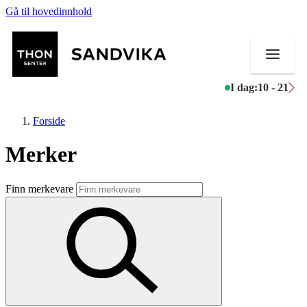
Gå til hovedinnhold
I dag:
10 - 21
Forside
Merker
Butikker
Finn merkevare
Mat og drikke
Helse
Aktiviteter
Tilbud