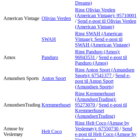
Dreams)
Ring Olivias Verden
(American Vintage):
95710001
American Vintage
Olivias Verden
/
Send e-post
til Olivias Verden
(American Vintage)
Ring SWAH (American
SWAH
Vintage):
Send e-post
til
SWAH (American Vintage)
Ring Panduro (Amos):
Amos
Panduro
96943531
/
Send e-post
til
Panduro (Amos)
Ring Anton Sport (Amundsen
Sports):
67541377
/
Send e-
Amundsen Sports
Anton Sport
post
til Anton Sport
(Amundsen Sports)
Ring Kremmerhuset
(AmundsenTrading):
AmundsenTrading
Kremmerhuset
95273070
/
Send e-post
til
Kremmerhuset
(AmundsenTrading)
Ring Helt Coco (Amuse by
Amuse by
Veslemøy):
67550730
/
Send
Helt Coco
Veslemøy
e-post
til Helt Coco (Amuse by
Veslemøy)