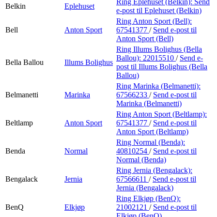
Ring Eplehuset (Belkin):
Send
Belkin
Eplehuset
e-post
til Eplehuset (Belkin)
Ring Anton Sport (Bell):
Bell
Anton Sport
67541377
/
Send e-post
til
Anton Sport (Bell)
Ring Illums Bolighus (Bella
Ballou):
22015510
/
Send e-
Bella Ballou
Illums Bolighus
post
til Illums Bolighus (Bella
Ballou)
Ring Marinka (Belmanetti):
Belmanetti
Marinka
67566233
/
Send e-post
til
Marinka (Belmanetti)
Ring Anton Sport (Beltlamp):
Beltlamp
Anton Sport
67541377
/
Send e-post
til
Anton Sport (Beltlamp)
Ring Normal (Benda):
Benda
Normal
40810254
/
Send e-post
til
Normal (Benda)
Ring Jernia (Bengalack):
Bengalack
Jernia
67566611
/
Send e-post
til
Jernia (Bengalack)
Ring Elkjøp (BenQ):
BenQ
Elkjøp
21002121
/
Send e-post
til
Elkjøp (BenQ)