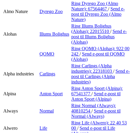
Ring Dyrego Zoo (Almo
Nature):
67564467
/
Send e-
Almo Nature
Dyrego Zoo
post
til Dyrego Zoo (Almo
Nature)
Ring Illums Bolighus
(Alohas):
22015510
/
Send e-
Alohas
Illums Bolighus
post
til Illums Bolighus
(Alohas)
Ring QOMO (Alohas):
922 00
QOMO
242
/
Send e-post
til QOMO
(Alohas)
Ring Carlings (Alpha
industries):
22318103
/
Send e-
Alpha industries
Carlings
post
til Carlings (Alpha
industries)
Ring Anton Sport (Alpina):
Alpina
Anton Sport
67541377
/
Send e-post
til
Anton Sport (Alpina)
Ring Normal (Always):
Always
Normal
40810254
/
Send e-post
til
Normal (Always)
Ring Life (Alwero):
22 40 53
Alwero
Life
00
/
Send e-post
til Life