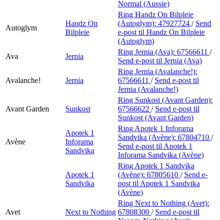
Normal (Aussie)
Ring Handz On Bilpleie
Handz On
(Autoglym):
47927724
/
Send
Autoglym
Bilpleie
e-post
til Handz On Bilpleie
(Autoglym)
Ring Jernia (Ava):
67566611
/
Ava
Jernia
Send e-post
til Jernia (Ava)
Ring Jernia (Avalanche!):
Avalanche!
Jernia
67566611
/
Send e-post
til
Jernia (Avalanche!)
Ring Sunkost (Avant Garden):
Avant Garden
Sunkost
67566622
/
Send e-post
til
Sunkost (Avant Garden)
Ring Apotek 1 Inforama
Apotek 1
Sandvika (Avène):
67804710
/
Avène
Inforama
Send e-post
til Apotek 1
Sandvika
Inforama Sandvika (Avène)
Ring Apotek 1 Sandvika
Apotek 1
(Avène):
67805610
/
Send e-
Sandvika
post
til Apotek 1 Sandvika
(Avène)
Ring Next to Nothing (Avet):
Avet
Next to Nothing
67808300
/
Send e-post
til