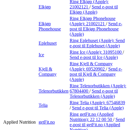
Ring Elkjøp (Apple):
Elkjøp
21002121
/
Send e-post
til
Elkjøp (Apple)
Ring Elkjøp Phonehouse
Elkjøp
(Apple):
21002121
/
Send e-
Phonehouse
post
til Elkjøp Phonehouse
(Apple)
Ring Eplehuset (Apple):
Send
Eplehuset
e-post
til Eplehuset (Apple)
Ring Ice (Apple):
31095100
/
Ice
Send e-post
til Ice (Apple)
Ring Kjell & Company
Kjell &
(Apple):
69520902
/
Send e-
Company
post
til Kjell & Company
(Apple)
Ring Telenorbutikken (Apple):
Telenorbutikken
67804400
/
Send e-post
til
Telenorbutikken (Apple)
Ring Telia (Apple):
67546839
Telia
/
Send e-post
til Telia (Apple)
Ring getFit.no (Applied
Nutrition):
22 12 00 50
/
Send
Applied Nutrition
getFit.no
e-post
til getFit.no (Applied
Nutrition)