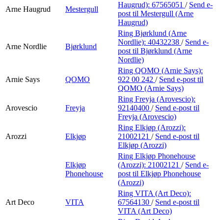
Haugrud):
67565051
/
Send e-
Arne Haugrud
Mestergull
post
til Mestergull (Arne
Haugrud)
Ring Bjørklund (Arne
Nordlie):
40432238
/
Send e-
Arne Nordlie
Bjørklund
post
til Bjørklund (Arne
Nordlie)
Ring QOMO (Arnie Says):
Arnie Says
QOMO
922 00 242
/
Send e-post
til
QOMO (Arnie Says)
Ring Freyja (Arovescio):
Arovescio
Freyja
92140400
/
Send e-post
til
Freyja (Arovescio)
Ring Elkjøp (Arozzi):
Arozzi
Elkjøp
21002121
/
Send e-post
til
Elkjøp (Arozzi)
Ring Elkjøp Phonehouse
Elkjøp
(Arozzi):
21002121
/
Send e-
Phonehouse
post
til Elkjøp Phonehouse
(Arozzi)
Ring VITA (Art Deco):
Art Deco
VITA
67564130
/
Send e-post
til
VITA (Art Deco)