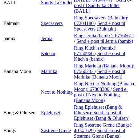
BALL
Sandvika Outlet
post
til Sandvika Outlet
(BALL)
Ring Specsavers (Balmain):
Balmain
Specsavers
67204180
/
Send e-post
til
Specsavers (Balmain)
Ring Jernia (bamix):
67566611
bamix
Jernia
/
Send e-post
til Jernia (bamix)
Ring Kitch'n (bamix):
Kitch'n
67550960
/
Send e-post
til
Kitch'n (bamix)
Ring Marinka (Banana Moon):
Banana Moon
Marinka
67566233
/
Send e-post
til
Marinka (Banana Moon)
Ring Next to Nothing (Banana
Moon):
67808300
/
Send e-
Next to Nothing
post
til Next to Nothing
(Banana Moon)
Ring Eplehuset (Bang &
Bang & Olufsen
Eplehuset
Olufsen):
Send e-post
til
Eplehuset (Bang & Olufsen)
Ring Søstrene Grene (Bangs):
Bangs
Søstrene Grene
40141629
/
Send e-post
til
Søstrene Grene (Bangs)