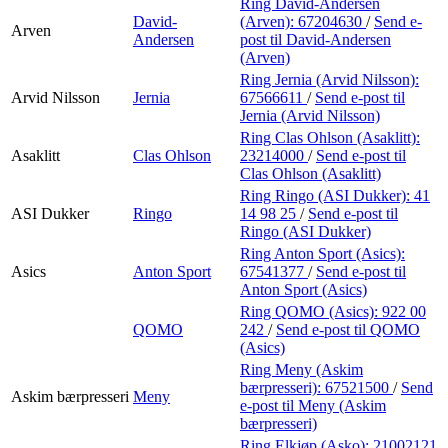
Ring David-Andersen
David-
(Arven):
67204630
/
Send e-
Arven
Andersen
post
til David-Andersen
(Arven)
Ring Jernia (Arvid Nilsson):
Arvid Nilsson
Jernia
67566611
/
Send e-post
til
Jernia (Arvid Nilsson)
Ring Clas Ohlson (Asaklitt):
Asaklitt
Clas Ohlson
23214000
/
Send e-post
til
Clas Ohlson (Asaklitt)
Ring Ringo (ASI Dukker):
41
ASI Dukker
Ringo
14 98 25
/
Send e-post
til
Ringo (ASI Dukker)
Ring Anton Sport (Asics):
Asics
Anton Sport
67541377
/
Send e-post
til
Anton Sport (Asics)
Ring QOMO (Asics):
922 00
QOMO
242
/
Send e-post
til QOMO
(Asics)
Ring Meny (Askim
bærpresseri):
67521500
/
Send
Askim bærpresseri
Meny
e-post
til Meny (Askim
bærpresseri)
Ring Elkjøp (Asko):
21002121