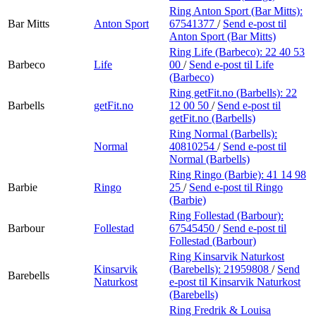
Ring Anton Sport (Bar Mitts):
Bar Mitts
Anton Sport
67541377
/
Send e-post
til
Anton Sport (Bar Mitts)
Ring Life (Barbeco):
22 40 53
Barbeco
Life
00
/
Send e-post
til Life
(Barbeco)
Ring getFit.no (Barbells):
22
Barbells
getFit.no
12 00 50
/
Send e-post
til
getFit.no (Barbells)
Ring Normal (Barbells):
Normal
40810254
/
Send e-post
til
Normal (Barbells)
Ring Ringo (Barbie):
41 14 98
Barbie
Ringo
25
/
Send e-post
til Ringo
(Barbie)
Ring Follestad (Barbour):
Barbour
Follestad
67545450
/
Send e-post
til
Follestad (Barbour)
Ring Kinsarvik Naturkost
Kinsarvik
(Barebells):
21959808
/
Send
Barebells
Naturkost
e-post
til Kinsarvik Naturkost
(Barebells)
Ring Fredrik & Louisa