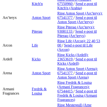
Kitch'n
67550960
/
Send e-post
til
Kitch'n (Arabia)
Ring Anton Sport (Arc'teryx):
Arc'teryx
Anton Sport
67541377
/
Send e-post
til
Anton Sport (Arc'teryx)
Ring Piteraq (Arc'teryx):
Piteraq
93081133
/
Send e-post
til
Piteraq (Arc'teryx)
Ring Life (Arcon):
22 40 53
Arcon
Life
00
/
Send e-post
til Life
(Arcon)
Ring Kicks (Ardell):
Ardell
Kicks
23653619
/
Send e-post
til
Kicks (Ardell)
Ring Anton Sport (Arena):
Arena
Anton Sport
67541377
/
Send e-post
til
Anton Sport (Arena)
Ring Fredrik & Louisa
(Armani Fragrances):
Armani
Fredrik &
67544415
/
Send e-post
til
Fragrances
Louisa
Fredrik & Louisa (Armani
Fragrances)
Ring Mestergull (Arne