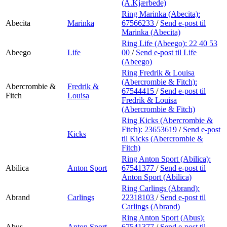
Min Shopping-app
(A.Kjærbede)
Ring Marinka (Abecita):
Abecita
Marinka
67566233
/
Send e-post
til
Marinka (Abecita)
Ring Life (Abeego):
22 40 53
Abeego
Life
00
/
Send e-post
til Life
(Abeego)
Ring Fredrik & Louisa
(Abercrombie & Fitch):
Abercrombie &
Fredrik &
67544415
/
Send e-post
til
Fitch
Louisa
Fredrik & Louisa
(Abercrombie & Fitch)
Ring Kicks (Abercrombie &
Fitch):
23653619
/
Send e-post
Kicks
til Kicks (Abercrombie &
Fitch)
Ring Anton Sport (Abilica):
Abilica
Anton Sport
67541377
/
Send e-post
til
Anton Sport (Abilica)
Ring Carlings (Abrand):
Abrand
Carlings
22318103
/
Send e-post
til
Carlings (Abrand)
Ring Anton Sport (Abus):
Abus
Anton Sport
67541377
/
Send e-post
til