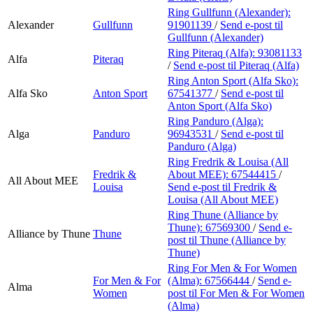
Ring Gullfunn (Alexander):
Alexander
Gullfunn
91901139
/
Send e-post
til
Gullfunn (Alexander)
Ring Piteraq (Alfa):
93081133
Alfa
Piteraq
/
Send e-post
til Piteraq (Alfa)
Ring Anton Sport (Alfa Sko):
Alfa Sko
Anton Sport
67541377
/
Send e-post
til
Anton Sport (Alfa Sko)
Ring Panduro (Alga):
Alga
Panduro
96943531
/
Send e-post
til
Panduro (Alga)
Ring Fredrik & Louisa (All
Fredrik &
About MEE):
67544415
/
All About MEE
Louisa
Send e-post
til Fredrik &
Louisa (All About MEE)
Ring Thune (Alliance by
Thune):
67569300
/
Send e-
Alliance by Thune
Thune
post
til Thune (Alliance by
Thune)
Ring For Men & For Women
For Men & For
(Alma):
67566444
/
Send e-
Alma
Women
post
til For Men & For Women
(Alma)