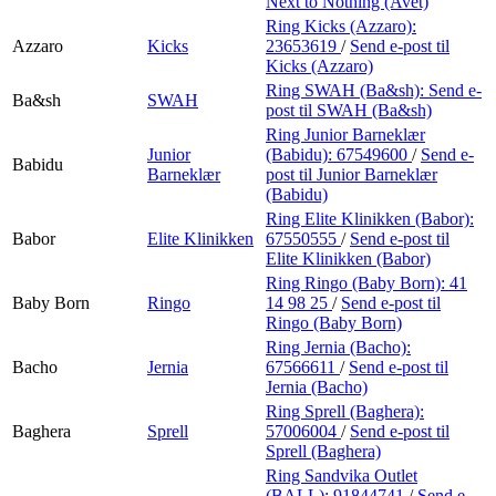
Next to Nothing (Avet)
Ring Kicks (Azzaro):
Azzaro
Kicks
23653619
/
Send e-post
til
Kicks (Azzaro)
Ring SWAH (Ba&sh):
Send e-
Ba&sh
SWAH
post
til SWAH (Ba&sh)
Ring Junior Barneklær
Junior
(Babidu):
67549600
/
Send e-
Babidu
Barneklær
post
til Junior Barneklær
(Babidu)
Ring Elite Klinikken (Babor):
Babor
Elite Klinikken
67550555
/
Send e-post
til
Elite Klinikken (Babor)
Ring Ringo (Baby Born):
41
Baby Born
Ringo
14 98 25
/
Send e-post
til
Ringo (Baby Born)
Ring Jernia (Bacho):
Bacho
Jernia
67566611
/
Send e-post
til
Jernia (Bacho)
Ring Sprell (Baghera):
Baghera
Sprell
57006004
/
Send e-post
til
Sprell (Baghera)
Ring Sandvika Outlet
(BALL):
91844741
/
Send e-