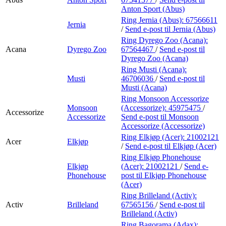
Anton Sport (Abus)
Ring Jernia (Abus):
67566611
Jernia
/
Send e-post
til Jernia (Abus)
Ring Dyrego Zoo (Acana):
Acana
Dyrego Zoo
67564467
/
Send e-post
til
Dyrego Zoo (Acana)
Ring Musti (Acana):
Musti
46706036
/
Send e-post
til
Musti (Acana)
Ring Monsoon Accessorize
Monsoon
(Accessorize):
45975475
/
Accessorize
Accessorize
Send e-post
til Monsoon
Accessorize (Accessorize)
Ring Elkjøp (Acer):
21002121
Acer
Elkjøp
/
Send e-post
til Elkjøp (Acer)
Ring Elkjøp Phonehouse
Elkjøp
(Acer):
21002121
/
Send e-
Phonehouse
post
til Elkjøp Phonehouse
(Acer)
Ring Brilleland (Activ):
Activ
Brilleland
67565156
/
Send e-post
til
Brilleland (Activ)
Ring Bagorama (Adax):