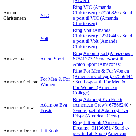
(Alwero)
Ring VIC (Amanda
Amanda
Christensen):
67550820
/
Send
VIC
Christensen
e-post
til VIC (Amanda
Christensen)
Ring Volt (Amanda
Christensen):
22318443
/
Send
Volt
e-post
til Volt (Amanda
Christensen)
Ring Anton Sport (Amazonas):
Amazonas
Anton Sport
67541377
/
Send e-post
til
Anton Sport (Amazonas)
Ring For Men & For Women
(American College):
67566444
For Men & For
American College
/
Send e-post
til For Men &
Women
For Women (American
College)
Ring Adam og Eva Frisør
Adam og Eva
(American Crew):
67566240
/
American Crew
Frisør
Send e-post
til Adam og Eva
Frisør (American Crew)
Ring Litt Snob (American
Dreams):
91136951
/
Send e-
American Dreams
Litt Snob
post
til Litt Snob (American