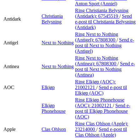
Anton Sport (Anniel)
Ring Christiania Belysning
Christiania
(Antidark):
67545519
/
Send
Antidark
Belysning
e-post
til Christiania Belysning
(Antidark)
Ring Next to Nothing
(Antigel):
67808300
/
Send e-
Antigel
Next to Nothing
post
til Next to Nothing
(Antigel)
Ring Next to Nothing
(Antinea):
67808300
/
Send e-
Antinea
Next to Nothing
post
til Next to Nothing
(Antinea)
Ring Elkjøp (AOC):
AOC
Elkjøp
21002121
/
Send e-post
til
Elkjøp (AOC)
Ring Elkjøp Phonehouse
Elkjøp
(AOC):
21002121
/
Send e-
Phonehouse
post
til Elkjøp Phonehouse
(AOC)
Ring Clas Ohlson (Apple):
Apple
Clas Ohlson
23214000
/
Send e-post
til
Clas Ohlson (Apple)