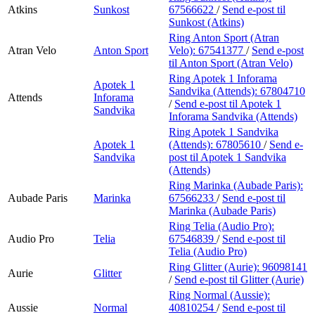
Atkins
Sunkost
67566622
/
Send e-post
til
Sunkost (Atkins)
Ring Anton Sport (Atran
Atran Velo
Anton Sport
Velo):
67541377
/
Send e-post
til Anton Sport (Atran Velo)
Ring Apotek 1 Inforama
Apotek 1
Sandvika (Attends):
67804710
Attends
Inforama
/
Send e-post
til Apotek 1
Sandvika
Inforama Sandvika (Attends)
Ring Apotek 1 Sandvika
Apotek 1
(Attends):
67805610
/
Send e-
Sandvika
post
til Apotek 1 Sandvika
(Attends)
Ring Marinka (Aubade Paris):
Aubade Paris
Marinka
67566233
/
Send e-post
til
Marinka (Aubade Paris)
Ring Telia (Audio Pro):
Audio Pro
Telia
67546839
/
Send e-post
til
Telia (Audio Pro)
Ring Glitter (Aurie):
96098141
Aurie
Glitter
/
Send e-post
til Glitter (Aurie)
Ring Normal (Aussie):
Aussie
Normal
40810254
/
Send e-post
til