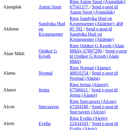
Ring Anton Sport (Ajungilak):
Ajungilak
Anton Sport
67541377
/
Send e-post
til
Anton Sport (Ajungilak)
Ring Sandvika Hud og
Sandvika Hud
Kroppssenter (Akileine):
468
Akileine
og
85 592
/
Send e-post
til
Kroppssenter
Sandvika Hud og
Kroppssenter (Akileine)
Ring Optiker G Krogh (Alain
Optiker G
Mikli):
67807290
/
Send e-post
Alain Mikli
Krogh
til Optiker G Krogh (Alain
Mikli)
Ring Normal (Alama):
Alama
Normal
40810254
/
Send e-post
til
Normal (Alama)
Ring Jernia (Alanor):
Alanor
Jernia
67566611
/
Send e-post
til
Jernia (Alanor)
Ring Specsavers (Alcon):
Alcon
Specsavers
67204180
/
Send e-post
til
Specsavers (Alcon)
Ring Evidia (Aleris):
Aleris
Evidia
22434343
/
Send e-post
til
Evidia (Aleris)