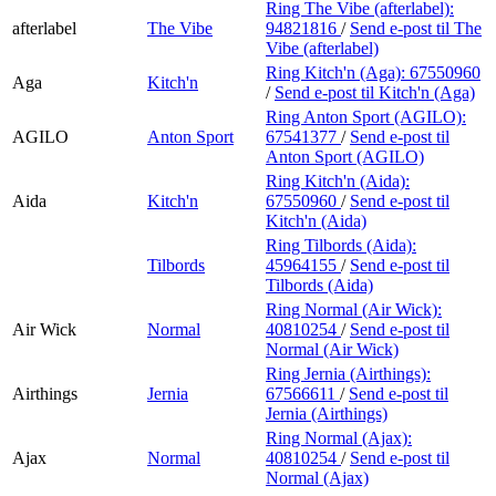
Ring The Vibe (afterlabel):
afterlabel
The Vibe
94821816
/
Send e-post
til The
Vibe (afterlabel)
Ring Kitch'n (Aga):
67550960
Aga
Kitch'n
/
Send e-post
til Kitch'n (Aga)
Ring Anton Sport (AGILO):
AGILO
Anton Sport
67541377
/
Send e-post
til
Anton Sport (AGILO)
Ring Kitch'n (Aida):
Aida
Kitch'n
67550960
/
Send e-post
til
Kitch'n (Aida)
Ring Tilbords (Aida):
Tilbords
45964155
/
Send e-post
til
Tilbords (Aida)
Ring Normal (Air Wick):
Air Wick
Normal
40810254
/
Send e-post
til
Normal (Air Wick)
Ring Jernia (Airthings):
Airthings
Jernia
67566611
/
Send e-post
til
Jernia (Airthings)
Ring Normal (Ajax):
Ajax
Normal
40810254
/
Send e-post
til
Normal (Ajax)