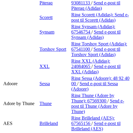
Piteraq
93081133
/
Send e-post
til
Piteraq (Adidas)
Ring Scorett (Adidas):
Send e-
Scorett
post
til Scorett (Adidas)
Ring Synsam (Adidas):
Synsam
67546754
/
Send e-post
til
Synsam (Adidas)
Ring Torshov Sport (Adidas):
Torshov Sport
67541100
/
Send e-post
til
Torshov Sport (Adidas)
Ring XXL (Adidas):
XXL
24084065
/
Send e-post
til
XXL (Adidas)
Ring Sessa (Adoore):
48 92 40
Adoore
Sessa
00
/
Send e-post
til Sessa
(Adoore)
Ring Thune (Adore by
Thune):
67569300
/
Send e-
Adore by Thune
Thune
post
til Thune (Adore by
Thune)
Ring Brilleland (AES):
AES
Brilleland
67565156
/
Send e-post
til
Brilleland (AES)