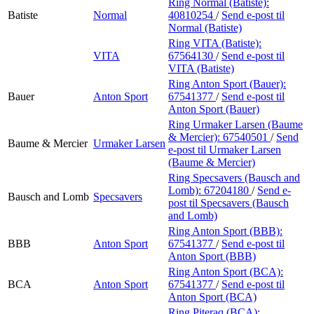
Ring Normal (Batiste):
Batiste
Normal
40810254
/
Send e-post
til
Normal (Batiste)
Ring VITA (Batiste):
VITA
67564130
/
Send e-post
til
VITA (Batiste)
Ring Anton Sport (Bauer):
Bauer
Anton Sport
67541377
/
Send e-post
til
Anton Sport (Bauer)
Ring Urmaker Larsen (Baume
& Mercier):
67540501
/
Send
Baume & Mercier
Urmaker Larsen
e-post
til Urmaker Larsen
(Baume & Mercier)
Ring Specsavers (Bausch and
Lomb):
67204180
/
Send e-
Bausch and Lomb
Specsavers
post
til Specsavers (Bausch
and Lomb)
Ring Anton Sport (BBB):
BBB
Anton Sport
67541377
/
Send e-post
til
Anton Sport (BBB)
Ring Anton Sport (BCA):
BCA
Anton Sport
67541377
/
Send e-post
til
Anton Sport (BCA)
Ring Piteraq (BCA):