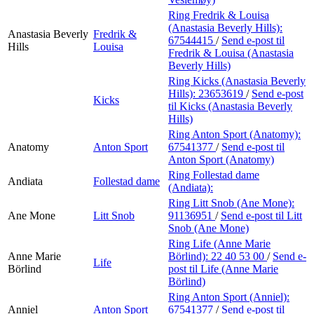
Ring Fredrik & Louisa
(Anastasia Beverly Hills):
Anastasia Beverly
Fredrik &
67544415
/
Send e-post
til
Hills
Louisa
Fredrik & Louisa (Anastasia
Beverly Hills)
Ring Kicks (Anastasia Beverly
Hills):
23653619
/
Send e-post
Kicks
til Kicks (Anastasia Beverly
Hills)
Ring Anton Sport (Anatomy):
Anatomy
Anton Sport
67541377
/
Send e-post
til
Anton Sport (Anatomy)
Ring Follestad dame
Andiata
Follestad dame
(Andiata):
Ring Litt Snob (Ane Mone):
Ane Mone
Litt Snob
91136951
/
Send e-post
til Litt
Snob (Ane Mone)
Ring Life (Anne Marie
Anne Marie
Börlind):
22 40 53 00
/
Send e-
Life
Börlind
post
til Life (Anne Marie
Börlind)
Ring Anton Sport (Anniel):
Anniel
Anton Sport
67541377
/
Send e-post
til