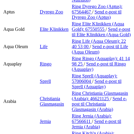
Ring Dyrego Zoo (Aptus):
Aptus
Dyrego Zoo
67564467
/
Send e-post
til
Dyrego Zoo (Aptus)
Ring Elite Klinikken (Aqua
Aqua Gold
Elite Klinikken
Gold):
67550555
/
Send e-post
til Elite Klinikken (Aqua Gold)
Ring Life (Aqua Oleum):
22
Aqua Oleum
Life
40 53 00
/
Send e-post
til Life
(Aqua Oleum)
Ring Ringo (Aquaplay):
41 14
Aquaplay
Ringo
98 25
/
Send e-post
til Ringo
(Aquaplay)
Ring Sprell (Aquaplay):
Sprell
57006004
/
Send e-post
til
Sprell (Aquaplay)
Ring Christiania Glasmagasin
Christiania
(Arabia):
46621125
/
Send e-
Arabia
Glasmagasin
post
til Christiania
Glasmagasin (Arabia)
Ring Jernia (Arabia):
Jernia
67566611
/
Send e-post
til
Jernia (Arabia)
Ring Kitch'n (Arabia):