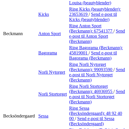
Louisa (beautyblender)
Ring Kicks (beautyblender):
Kicks
23653619
/
Send e-post
til
Kicks (beautyblender)
Ring Anton Sport
(Beckmann):
67541377
/
Send
Beckmann
Anton Sport
e-post
til Anton Sport
(Beckmann)
Ring Bagorama (Beckmann):
Bagorama
45819001
/
Send e-post
til
Bagorama (Beckmann)
Ring Norli Nytorget
(Beckmann):
99093590
/
Send
Norli Nytorget
e-post
til Norli Nytorget
(Beckmann)
Ring Norli Stortorget
(Beckmann):
46936955
/
Send
Norli Stortorget
e-post
til Norli Stortorget
(Beckmann)
Ring Sessa
(Becksöndergaard):
48 92 40
Becksöndergaard
Sessa
00
/
Send e-post
til Sessa
(Becksöndergaard)