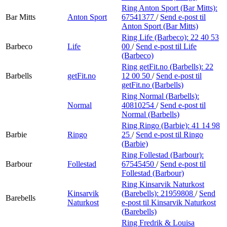
Ring Anton Sport (Bar Mitts):
Bar Mitts
Anton Sport
67541377
/
Send e-post
til
Anton Sport (Bar Mitts)
Ring Life (Barbeco):
22 40 53
Barbeco
Life
00
/
Send e-post
til Life
(Barbeco)
Ring getFit.no (Barbells):
22
Barbells
getFit.no
12 00 50
/
Send e-post
til
getFit.no (Barbells)
Ring Normal (Barbells):
Normal
40810254
/
Send e-post
til
Normal (Barbells)
Ring Ringo (Barbie):
41 14 98
Barbie
Ringo
25
/
Send e-post
til Ringo
(Barbie)
Ring Follestad (Barbour):
Barbour
Follestad
67545450
/
Send e-post
til
Follestad (Barbour)
Ring Kinsarvik Naturkost
Kinsarvik
(Barebells):
21959808
/
Send
Barebells
Naturkost
e-post
til Kinsarvik Naturkost
(Barebells)
Ring Fredrik & Louisa