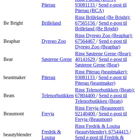
Piteraq
93081133
/
Send e-post
til
Piteraq (BCA)
Ring Brilleland (Be Bright):
Be Bright
Brilleland
67565156
/
Send e-post
til
Brilleland (Be Bright)
Ring Dyrego Zoo (Beaphar):
Beaphar
Dyrego Zoo
67564467
/
Send e-post
til
Dyrego Zoo (Beaphar)
Ring Søstrene Grene (Bear):
Bear
Søstrene Grene
40141629
/
Send e-post
til
Søstrene Grene (Bear)
Ring Piteraq (beastmaker):
beastmaker
Piteraq
93081133
/
Send e-post
til
Piteraq (beastmaker)
Ring Telenorbutikken (Beats):
Beats
Telenorbutikken
67804400
/
Send e-post
til
Telenorbutikken (Beats)
Ring Freyja (Beaumont):
Beaumont
Freyja
92140400
/
Send e-post
til
Freyja (Beaumont)
Ring Fredrik & Louisa
Fredrik &
(beautyblender):
67544415
/
beautyblender
Louisa
Send e-post
til Fredrik &