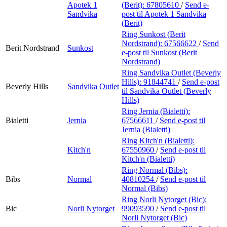
Apotek 1
(Berit):
67805610
/
Send e-
Sandvika
post
til Apotek 1 Sandvika
(Berit)
Ring Sunkost (Berit
Nordstrand):
67566622
/
Send
Berit Nordstrand
Sunkost
e-post
til Sunkost (Berit
Nordstrand)
Ring Sandvika Outlet (Beverly
Hills):
91844741
/
Send e-post
Beverly Hills
Sandvika Outlet
til Sandvika Outlet (Beverly
Hills)
Ring Jernia (Bialetti):
Bialetti
Jernia
67566611
/
Send e-post
til
Jernia (Bialetti)
Ring Kitch'n (Bialetti):
Kitch'n
67550960
/
Send e-post
til
Kitch'n (Bialetti)
Ring Normal (Bibs):
Bibs
Normal
40810254
/
Send e-post
til
Normal (Bibs)
Ring Norli Nytorget (Bic):
Bic
Norli Nytorget
99093590
/
Send e-post
til
Norli Nytorget (Bic)