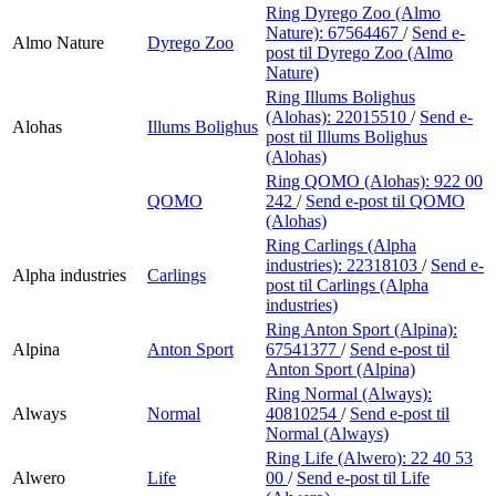
Ring Dyrego Zoo (Almo
Nature):
67564467
/
Send e-
Almo Nature
Dyrego Zoo
post
til Dyrego Zoo (Almo
Nature)
Ring Illums Bolighus
(Alohas):
22015510
/
Send e-
Alohas
Illums Bolighus
post
til Illums Bolighus
(Alohas)
Ring QOMO (Alohas):
922 00
QOMO
242
/
Send e-post
til QOMO
(Alohas)
Ring Carlings (Alpha
industries):
22318103
/
Send e-
Alpha industries
Carlings
post
til Carlings (Alpha
industries)
Ring Anton Sport (Alpina):
Alpina
Anton Sport
67541377
/
Send e-post
til
Anton Sport (Alpina)
Ring Normal (Always):
Always
Normal
40810254
/
Send e-post
til
Normal (Always)
Ring Life (Alwero):
22 40 53
Alwero
Life
00
/
Send e-post
til Life