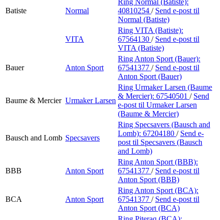
Ring Normal (Batiste):
Batiste
Normal
40810254
/
Send e-post
til
Normal (Batiste)
Ring VITA (Batiste):
VITA
67564130
/
Send e-post
til
VITA (Batiste)
Ring Anton Sport (Bauer):
Bauer
Anton Sport
67541377
/
Send e-post
til
Anton Sport (Bauer)
Ring Urmaker Larsen (Baume
& Mercier):
67540501
/
Send
Baume & Mercier
Urmaker Larsen
e-post
til Urmaker Larsen
(Baume & Mercier)
Ring Specsavers (Bausch and
Lomb):
67204180
/
Send e-
Bausch and Lomb
Specsavers
post
til Specsavers (Bausch
and Lomb)
Ring Anton Sport (BBB):
BBB
Anton Sport
67541377
/
Send e-post
til
Anton Sport (BBB)
Ring Anton Sport (BCA):
BCA
Anton Sport
67541377
/
Send e-post
til
Anton Sport (BCA)
Ring Piteraq (BCA):