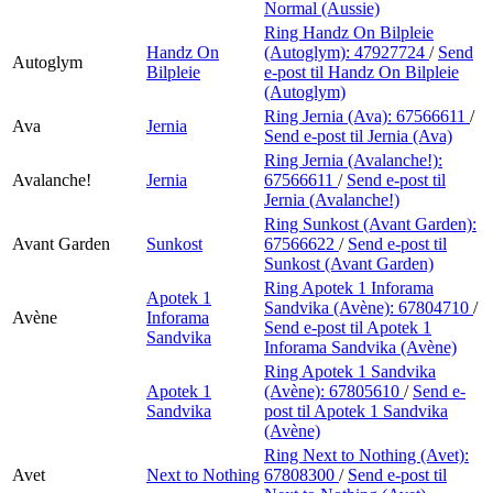
Normal (Aussie)
Ring Handz On Bilpleie
Handz On
(Autoglym):
47927724
/
Send
Autoglym
Bilpleie
e-post
til Handz On Bilpleie
(Autoglym)
Ring Jernia (Ava):
67566611
/
Ava
Jernia
Send e-post
til Jernia (Ava)
Ring Jernia (Avalanche!):
Avalanche!
Jernia
67566611
/
Send e-post
til
Jernia (Avalanche!)
Ring Sunkost (Avant Garden):
Avant Garden
Sunkost
67566622
/
Send e-post
til
Sunkost (Avant Garden)
Ring Apotek 1 Inforama
Apotek 1
Sandvika (Avène):
67804710
/
Avène
Inforama
Send e-post
til Apotek 1
Sandvika
Inforama Sandvika (Avène)
Ring Apotek 1 Sandvika
Apotek 1
(Avène):
67805610
/
Send e-
Sandvika
post
til Apotek 1 Sandvika
(Avène)
Ring Next to Nothing (Avet):
Avet
Next to Nothing
67808300
/
Send e-post
til