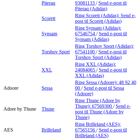
Piteraq
93081133
/
Send e-post
til
Piteraq (Adidas)
Ring Scorett (Adidas):
Send e-
Scorett
post
til Scorett (Adidas)
Ring Synsam (Adidas):
Synsam
67546754
/
Send e-post
til
Synsam (Adidas)
Ring Torshov Sport (Adidas):
Torshov Sport
67541100
/
Send e-post
til
Torshov Sport (Adidas)
Ring XXL (Adidas):
XXL
24084065
/
Send e-post
til
XXL (Adidas)
Ring Sessa (Adoore):
48 92 40
Adoore
Sessa
00
/
Send e-post
til Sessa
(Adoore)
Ring Thune (Adore by
Thune):
67569300
/
Send e-
Adore by Thune
Thune
post
til Thune (Adore by
Thune)
Ring Brilleland (AES):
AES
Brilleland
67565156
/
Send e-post
til
Brilleland (AES)