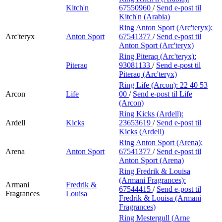
Kitch'n
67550960
/
Send e-post
til
Kitch'n (Arabia)
Ring Anton Sport (Arc'teryx):
Arc'teryx
Anton Sport
67541377
/
Send e-post
til
Anton Sport (Arc'teryx)
Ring Piteraq (Arc'teryx):
Piteraq
93081133
/
Send e-post
til
Piteraq (Arc'teryx)
Ring Life (Arcon):
22 40 53
Arcon
Life
00
/
Send e-post
til Life
(Arcon)
Ring Kicks (Ardell):
Ardell
Kicks
23653619
/
Send e-post
til
Kicks (Ardell)
Ring Anton Sport (Arena):
Arena
Anton Sport
67541377
/
Send e-post
til
Anton Sport (Arena)
Ring Fredrik & Louisa
(Armani Fragrances):
Armani
Fredrik &
67544415
/
Send e-post
til
Fragrances
Louisa
Fredrik & Louisa (Armani
Fragrances)
Ring Mestergull (Arne