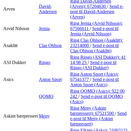
Ring David-Andersen
David-
(Arven):
67204630
/
Send e-
Arven
Andersen
post
til David-Andersen
(Arven)
Ring Jernia (Arvid Nilsson):
Arvid Nilsson
Jernia
67566611
/
Send e-post
til
Jernia (Arvid Nilsson)
Ring Clas Ohlson (Asaklitt):
Asaklitt
Clas Ohlson
23214000
/
Send e-post
til
Clas Ohlson (Asaklitt)
Ring Ringo (ASI Dukker):
41
ASI Dukker
Ringo
14 98 25
/
Send e-post
til
Ringo (ASI Dukker)
Ring Anton Sport (Asics):
Asics
Anton Sport
67541377
/
Send e-post
til
Anton Sport (Asics)
Ring QOMO (Asics):
922 00
QOMO
242
/
Send e-post
til QOMO
(Asics)
Ring Meny (Askim
bærpresseri):
67521500
/
Send
Askim bærpresseri
Meny
e-post
til Meny (Askim
bærpresseri)
Ring Elkjøp (Asko):
21002121