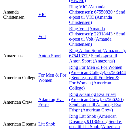
(Alwero)
Ring VIC (Amanda
Amanda
Christensen):
67550820
/
Send
VIC
Christensen
e-post
til VIC (Amanda
Christensen)
Ring Volt (Amanda
Christensen):
22318443
/
Send
Volt
e-post
til Volt (Amanda
Christensen)
Ring Anton Sport (Amazonas):
Amazonas
Anton Sport
67541377
/
Send e-post
til
Anton Sport (Amazonas)
Ring For Men & For Women
(American College):
67566444
For Men & For
American College
/
Send e-post
til For Men &
Women
For Women (American
College)
Ring Adam og Eva Frisør
Adam og Eva
(American Crew):
67566240
/
American Crew
Frisør
Send e-post
til Adam og Eva
Frisør (American Crew)
Ring Litt Snob (American
Dreams):
91136951
/
Send e-
American Dreams
Litt Snob
post
til Litt Snob (American