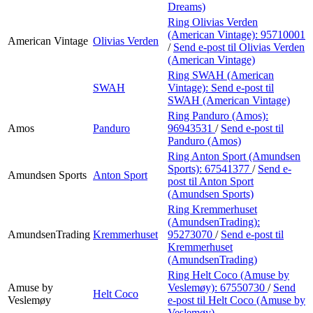
Dreams)
Ring Olivias Verden
(American Vintage):
95710001
American Vintage
Olivias Verden
/
Send e-post
til Olivias Verden
(American Vintage)
Ring SWAH (American
SWAH
Vintage):
Send e-post
til
SWAH (American Vintage)
Ring Panduro (Amos):
Amos
Panduro
96943531
/
Send e-post
til
Panduro (Amos)
Ring Anton Sport (Amundsen
Sports):
67541377
/
Send e-
Amundsen Sports
Anton Sport
post
til Anton Sport
(Amundsen Sports)
Ring Kremmerhuset
(AmundsenTrading):
AmundsenTrading
Kremmerhuset
95273070
/
Send e-post
til
Kremmerhuset
(AmundsenTrading)
Ring Helt Coco (Amuse by
Amuse by
Veslemøy):
67550730
/
Send
Helt Coco
Veslemøy
e-post
til Helt Coco (Amuse by
Veslemøy)