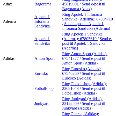
Adax
Bagorama
45819001
/
Send e-post
til
Bagorama (Adax)
Ring Apotek 1 Inforama
Apotek 1
Sandvika (Aderma):
67804710
Aderma
Inforama
/
Send e-post
til Apotek 1
Sandvika
Inforama Sandvika (Aderma)
Ring Apotek 1 Sandvika
Apotek 1
(Aderma):
67805610
/
Send e-
Sandvika
post
til Apotek 1 Sandvika
(Aderma)
Ring Anton Sport (Adidas):
Adidas
Anton Sport
67541377
/
Send e-post
til
Anton Sport (Adidas)
Ring Eurosko (Adidas):
Eurosko
67546260
/
Send e-post
til
Eurosko (Adidas)
Ring Fotballshop (Adidas):
Fotballshop
23691043
/
Send e-post
til
Fotballshop (Adidas)
Ring Junkyard (Adidas):
Junkyard
23122569
/
Send e-post
til
Junkyard (Adidas)
Ring Piteraq (Adidas):