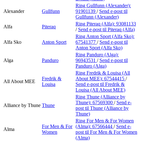
Ring Gullfunn (Alexander):
Alexander
Gullfunn
91901139
/
Send e-post
til
Gullfunn (Alexander)
Ring Piteraq (Alfa):
93081133
Alfa
Piteraq
/
Send e-post
til Piteraq (Alfa)
Ring Anton Sport (Alfa Sko):
Alfa Sko
Anton Sport
67541377
/
Send e-post
til
Anton Sport (Alfa Sko)
Ring Panduro (Alga):
Alga
Panduro
96943531
/
Send e-post
til
Panduro (Alga)
Ring Fredrik & Louisa (All
Fredrik &
About MEE):
67544415
/
All About MEE
Louisa
Send e-post
til Fredrik &
Louisa (All About MEE)
Ring Thune (Alliance by
Thune):
67569300
/
Send e-
Alliance by Thune
Thune
post
til Thune (Alliance by
Thune)
Ring For Men & For Women
For Men & For
(Alma):
67566444
/
Send e-
Alma
Women
post
til For Men & For Women
(Alma)