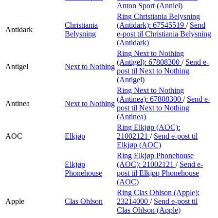
Anton Sport (Anniel)
Ring Christiania Belysning
Christiania
(Antidark):
67545519
/
Send
Antidark
Belysning
e-post
til Christiania Belysning
(Antidark)
Ring Next to Nothing
(Antigel):
67808300
/
Send e-
Antigel
Next to Nothing
post
til Next to Nothing
(Antigel)
Ring Next to Nothing
(Antinea):
67808300
/
Send e-
Antinea
Next to Nothing
post
til Next to Nothing
(Antinea)
Ring Elkjøp (AOC):
AOC
Elkjøp
21002121
/
Send e-post
til
Elkjøp (AOC)
Ring Elkjøp Phonehouse
Elkjøp
(AOC):
21002121
/
Send e-
Phonehouse
post
til Elkjøp Phonehouse
(AOC)
Ring Clas Ohlson (Apple):
Apple
Clas Ohlson
23214000
/
Send e-post
til
Clas Ohlson (Apple)