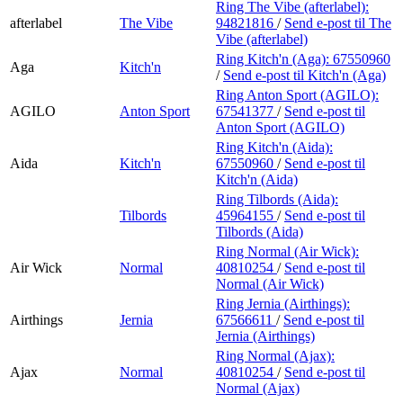
Ring The Vibe (afterlabel):
afterlabel
The Vibe
94821816
/
Send e-post
til The
Vibe (afterlabel)
Ring Kitch'n (Aga):
67550960
Aga
Kitch'n
/
Send e-post
til Kitch'n (Aga)
Ring Anton Sport (AGILO):
AGILO
Anton Sport
67541377
/
Send e-post
til
Anton Sport (AGILO)
Ring Kitch'n (Aida):
Aida
Kitch'n
67550960
/
Send e-post
til
Kitch'n (Aida)
Ring Tilbords (Aida):
Tilbords
45964155
/
Send e-post
til
Tilbords (Aida)
Ring Normal (Air Wick):
Air Wick
Normal
40810254
/
Send e-post
til
Normal (Air Wick)
Ring Jernia (Airthings):
Airthings
Jernia
67566611
/
Send e-post
til
Jernia (Airthings)
Ring Normal (Ajax):
Ajax
Normal
40810254
/
Send e-post
til
Normal (Ajax)