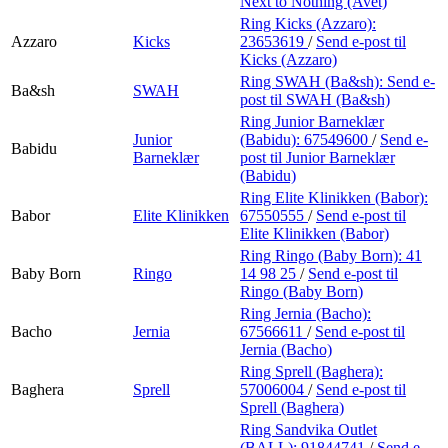
Next to Nothing (Avet)
Ring Kicks (Azzaro):
Azzaro
Kicks
23653619
/
Send e-post
til
Kicks (Azzaro)
Ring SWAH (Ba&sh):
Send e-
Ba&sh
SWAH
post
til SWAH (Ba&sh)
Ring Junior Barneklær
Junior
(Babidu):
67549600
/
Send e-
Babidu
Barneklær
post
til Junior Barneklær
(Babidu)
Ring Elite Klinikken (Babor):
Babor
Elite Klinikken
67550555
/
Send e-post
til
Elite Klinikken (Babor)
Ring Ringo (Baby Born):
41
Baby Born
Ringo
14 98 25
/
Send e-post
til
Ringo (Baby Born)
Ring Jernia (Bacho):
Bacho
Jernia
67566611
/
Send e-post
til
Jernia (Bacho)
Ring Sprell (Baghera):
Baghera
Sprell
57006004
/
Send e-post
til
Sprell (Baghera)
Ring Sandvika Outlet
(BALL):
91844741
/
Send e-