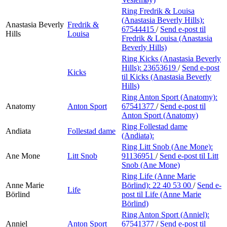
Ring Fredrik & Louisa
(Anastasia Beverly Hills):
Anastasia Beverly
Fredrik &
67544415
/
Send e-post
til
Hills
Louisa
Fredrik & Louisa (Anastasia
Beverly Hills)
Ring Kicks (Anastasia Beverly
Hills):
23653619
/
Send e-post
Kicks
til Kicks (Anastasia Beverly
Hills)
Ring Anton Sport (Anatomy):
Anatomy
Anton Sport
67541377
/
Send e-post
til
Anton Sport (Anatomy)
Ring Follestad dame
Andiata
Follestad dame
(Andiata):
Ring Litt Snob (Ane Mone):
Ane Mone
Litt Snob
91136951
/
Send e-post
til Litt
Snob (Ane Mone)
Ring Life (Anne Marie
Anne Marie
Börlind):
22 40 53 00
/
Send e-
Life
Börlind
post
til Life (Anne Marie
Börlind)
Ring Anton Sport (Anniel):
Anniel
Anton Sport
67541377
/
Send e-post
til