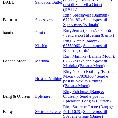
BALL
Sandvika Outlet
post
til Sandvika Outlet
(BALL)
Ring Specsavers (Balmain):
Balmain
Specsavers
67204180
/
Send e-post
til
Specsavers (Balmain)
Ring Jernia (bamix):
67566611
bamix
Jernia
/
Send e-post
til Jernia (bamix)
Ring Kitch'n (bamix):
Kitch'n
67550960
/
Send e-post
til
Kitch'n (bamix)
Ring Marinka (Banana Moon):
Banana Moon
Marinka
67566233
/
Send e-post
til
Marinka (Banana Moon)
Ring Next to Nothing (Banana
Moon):
67808300
/
Send e-
Next to Nothing
post
til Next to Nothing
(Banana Moon)
Ring Eplehuset (Bang &
Bang & Olufsen
Eplehuset
Olufsen):
Send e-post
til
Eplehuset (Bang & Olufsen)
Ring Søstrene Grene (Bangs):
Bangs
Søstrene Grene
40141629
/
Send e-post
til
Søstrene Grene (Bangs)