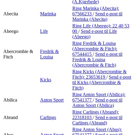
Min Shopping-app
(A.Kjærbede)
Ring Marinka (Abecita):
Abecita
Marinka
67566233
/
Send e-post
til
Marinka (Abecita)
Ring Life (Abeego):
22 40 53
Abeego
Life
00
/
Send e-post
til Life
(Abeego)
Ring Fredrik & Louisa
(Abercrombie & Fitch):
Abercrombie &
Fredrik &
67544415
/
Send e-post
til
Fitch
Louisa
Fredrik & Louisa
(Abercrombie & Fitch)
Ring Kicks (Abercrombie &
Fitch):
23653619
/
Send e-post
Kicks
til Kicks (Abercrombie &
Fitch)
Ring Anton Sport (Abilica):
Abilica
Anton Sport
67541377
/
Send e-post
til
Anton Sport (Abilica)
Ring Carlings (Abrand):
Abrand
Carlings
22318103
/
Send e-post
til
Carlings (Abrand)
Ring Anton Sport (Abus):
Abus
Anton Sport
67541377
/
Send e-post
til