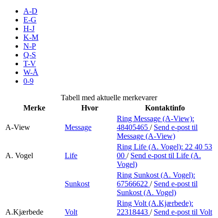
Merker
A-D
E-G
H-J
Inspirasjon
K-M
N-P
Q-S
T-V
Søk
W-Å
0-9
Tabell med aktuelle merkevarer
Merke
Hvor
Kontaktinfo
Åpningstider
Ring Message (A-View):
A-View
Message
48405465
/
Send e-post
til
Praktisk informasjon
Message (A-View)
Ring Life (A. Vogel):
22 40 53
Ledige stillinger
A. Vogel
Life
00
/
Send e-post
til Life (A.
Vogel)
Magasin
Ring Sunkost (A. Vogel):
Sunkost
67566622
/
Send e-post
til
Gavekort
Sunkost (A. Vogel)
Finn frem
Ring Volt (A.Kjærbede):
A.Kjærbede
Volt
22318443
/
Send e-post
til Volt