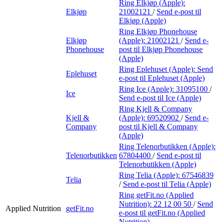
Ring Elkjøp (Apple):
Elkjøp
21002121
/
Send e-post
til
Elkjøp (Apple)
Ring Elkjøp Phonehouse
Elkjøp
(Apple):
21002121
/
Send e-
Phonehouse
post
til Elkjøp Phonehouse
(Apple)
Ring Eplehuset (Apple):
Send
Eplehuset
e-post
til Eplehuset (Apple)
Ring Ice (Apple):
31095100
/
Ice
Send e-post
til Ice (Apple)
Ring Kjell & Company
Kjell &
(Apple):
69520902
/
Send e-
Company
post
til Kjell & Company
(Apple)
Ring Telenorbutikken (Apple):
Telenorbutikken
67804400
/
Send e-post
til
Telenorbutikken (Apple)
Ring Telia (Apple):
67546839
Telia
/
Send e-post
til Telia (Apple)
Ring getFit.no (Applied
Nutrition):
22 12 00 50
/
Send
Applied Nutrition
getFit.no
e-post
til getFit.no (Applied
Nutrition)