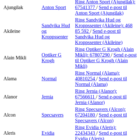
Ring Anton Sport (Ajungilak):
Ajungilak
Anton Sport
67541377
/
Send e-post
til
Anton Sport (Ajungilak)
Ring Sandvika Hud og
Sandvika Hud
Kroppssenter (Akileine):
468
Akileine
og
85 592
/
Send e-post
til
Kroppssenter
Sandvika Hud og
Kroppssenter (Akileine)
Ring Optiker G Krogh (Alain
Optiker G
Mikli):
67807290
/
Send e-post
Alain Mikli
Krogh
til Optiker G Krogh (Alain
Mikli)
Ring Normal (Alama):
Alama
Normal
40810254
/
Send e-post
til
Normal (Alama)
Ring Jernia (Alanor):
Alanor
Jernia
67566611
/
Send e-post
til
Jernia (Alanor)
Ring Specsavers (Alcon):
Alcon
Specsavers
67204180
/
Send e-post
til
Specsavers (Alcon)
Ring Evidia (Aleris):
Aleris
Evidia
22434343
/
Send e-post
til
Evidia (Aleris)