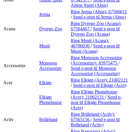
Anton Sport (Abus)
Ring Jernia (Abus):
67566611
Jernia
/
Send e-post
til Jernia (Abus)
Ring Dyrego Zoo (Acana):
Acana
Dyrego Zoo
67564467
/
Send e-post
til
Dyrego Zoo (Acana)
Ring Musti (Acana):
Musti
46706036
/
Send e-post
til
Musti (Acana)
Ring Monsoon Accessorize
Monsoon
(Accessorize):
45975475
/
Accessorize
Accessorize
Send e-post
til Monsoon
Accessorize (Accessorize)
Ring Elkjøp (Acer):
21002121
Acer
Elkjøp
/
Send e-post
til Elkjøp (Acer)
Ring Elkjøp Phonehouse
Elkjøp
(Acer):
21002121
/
Send e-
Phonehouse
post
til Elkjøp Phonehouse
(Acer)
Ring Brilleland (Activ):
Activ
Brilleland
67565156
/
Send e-post
til
Brilleland (Activ)
Ring Bagorama (Adax):