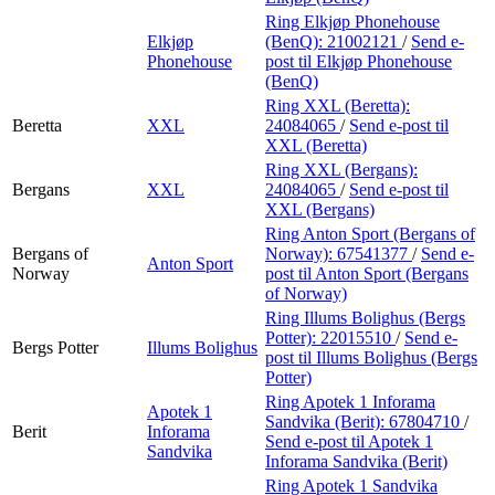
Ring Elkjøp Phonehouse
Elkjøp
(BenQ):
21002121
/
Send e-
Phonehouse
post
til Elkjøp Phonehouse
(BenQ)
Ring XXL (Beretta):
Beretta
XXL
24084065
/
Send e-post
til
XXL (Beretta)
Ring XXL (Bergans):
Bergans
XXL
24084065
/
Send e-post
til
XXL (Bergans)
Ring Anton Sport (Bergans of
Bergans of
Norway):
67541377
/
Send e-
Anton Sport
Norway
post
til Anton Sport (Bergans
of Norway)
Ring Illums Bolighus (Bergs
Potter):
22015510
/
Send e-
Bergs Potter
Illums Bolighus
post
til Illums Bolighus (Bergs
Potter)
Ring Apotek 1 Inforama
Apotek 1
Sandvika (Berit):
67804710
/
Berit
Inforama
Send e-post
til Apotek 1
Sandvika
Inforama Sandvika (Berit)
Ring Apotek 1 Sandvika