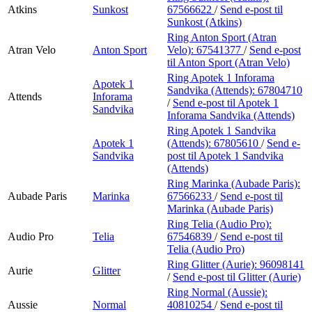
Atkins
Sunkost
67566622
/
Send e-post
til
Sunkost (Atkins)
Ring Anton Sport (Atran
Atran Velo
Anton Sport
Velo):
67541377
/
Send e-post
til Anton Sport (Atran Velo)
Ring Apotek 1 Inforama
Apotek 1
Sandvika (Attends):
67804710
Attends
Inforama
/
Send e-post
til Apotek 1
Sandvika
Inforama Sandvika (Attends)
Ring Apotek 1 Sandvika
Apotek 1
(Attends):
67805610
/
Send e-
Sandvika
post
til Apotek 1 Sandvika
(Attends)
Ring Marinka (Aubade Paris):
Aubade Paris
Marinka
67566233
/
Send e-post
til
Marinka (Aubade Paris)
Ring Telia (Audio Pro):
Audio Pro
Telia
67546839
/
Send e-post
til
Telia (Audio Pro)
Ring Glitter (Aurie):
96098141
Aurie
Glitter
/
Send e-post
til Glitter (Aurie)
Ring Normal (Aussie):
Aussie
Normal
40810254
/
Send e-post
til