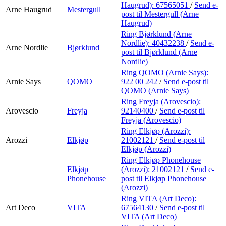
Haugrud):
67565051
/
Send e-
Arne Haugrud
Mestergull
post
til Mestergull (Arne
Haugrud)
Ring Bjørklund (Arne
Nordlie):
40432238
/
Send e-
Arne Nordlie
Bjørklund
post
til Bjørklund (Arne
Nordlie)
Ring QOMO (Arnie Says):
Arnie Says
QOMO
922 00 242
/
Send e-post
til
QOMO (Arnie Says)
Ring Freyja (Arovescio):
Arovescio
Freyja
92140400
/
Send e-post
til
Freyja (Arovescio)
Ring Elkjøp (Arozzi):
Arozzi
Elkjøp
21002121
/
Send e-post
til
Elkjøp (Arozzi)
Ring Elkjøp Phonehouse
Elkjøp
(Arozzi):
21002121
/
Send e-
Phonehouse
post
til Elkjøp Phonehouse
(Arozzi)
Ring VITA (Art Deco):
Art Deco
VITA
67564130
/
Send e-post
til
VITA (Art Deco)