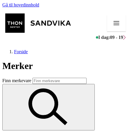
Gå til hovedinnhold
I dag:
09 - 19
Forside
Merker
Butikker
Finn merkevare
Mat og drikke
Helse
Aktiviteter
Tilbud