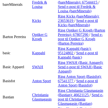
Fredrik &
(bareMinerals):
67544415
/
bareMinerals
Louisa
Send e-post
til Fredrik &
Louisa (bareMinerals)
Ring Kicks (bareMinerals):
Kicks
23653619
/
Send e-post
til
Kicks (bareMinerals)
Ring Optiker G Krogh (Barton
Optiker G
Perreira):
67807290
/
Send e-
Barton Perreira
Krogh
post
til Optiker G Krogh
(Barton Perreira)
Ring Kappahl (basic):
basic
Kappahl
95124802
/
Send e-post
til
Kappahl (basic)
Ring SWAH (Basic Apparel):
Basic Apparel
SWAH
Send e-post
til SWAH (Basic
Apparel)
Ring Anton Sport (Basisfot):
Basisfot
Anton Sport
67541377
/
Send e-post
til
Anton Sport (Basisfot)
Ring Christiania Glasmagasin
Christiania
(Bastian):
46621125
/
Send e-
Bastian
Glasmagasin
post
til Christiania
Glasmagasin (Bastian)