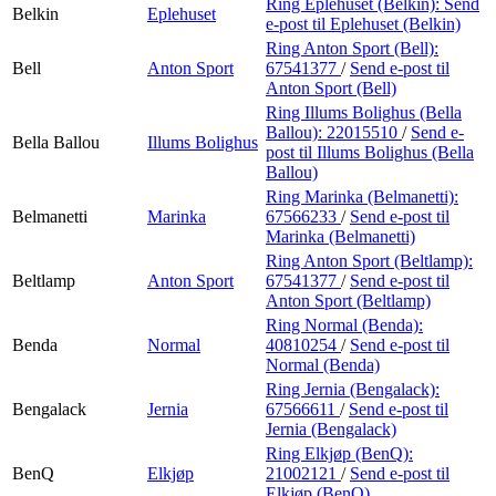
Ring Eplehuset (Belkin):
Send
Belkin
Eplehuset
e-post
til Eplehuset (Belkin)
Ring Anton Sport (Bell):
Bell
Anton Sport
67541377
/
Send e-post
til
Anton Sport (Bell)
Ring Illums Bolighus (Bella
Ballou):
22015510
/
Send e-
Bella Ballou
Illums Bolighus
post
til Illums Bolighus (Bella
Ballou)
Ring Marinka (Belmanetti):
Belmanetti
Marinka
67566233
/
Send e-post
til
Marinka (Belmanetti)
Ring Anton Sport (Beltlamp):
Beltlamp
Anton Sport
67541377
/
Send e-post
til
Anton Sport (Beltlamp)
Ring Normal (Benda):
Benda
Normal
40810254
/
Send e-post
til
Normal (Benda)
Ring Jernia (Bengalack):
Bengalack
Jernia
67566611
/
Send e-post
til
Jernia (Bengalack)
Ring Elkjøp (BenQ):
BenQ
Elkjøp
21002121
/
Send e-post
til
Elkjøp (BenQ)