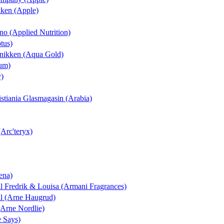
ikken (Apple)
t.no (Applied Nutrition)
tus)
linikken (Aqua Gold)
eum)
y)
ristiania Glasmagasin (Arabia)
(Arc'teryx)
ena)
il Fredrik & Louisa (Armani Fragrances)
ull (Arne Haugrud)
(Arne Nordlie)
 Says)