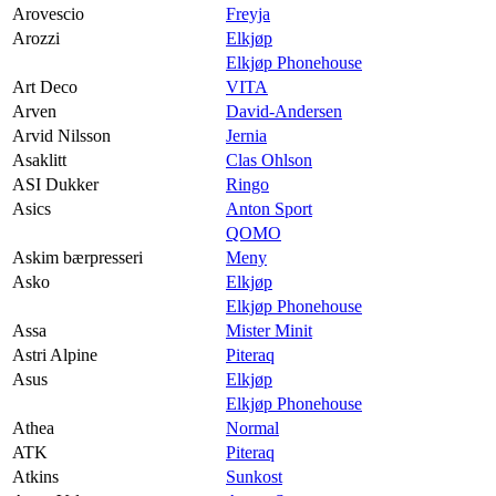
Arovescio
Freyja
Arozzi
Elkjøp
Elkjøp Phonehouse
Art Deco
VITA
Arven
David-Andersen
Arvid Nilsson
Jernia
Asaklitt
Clas Ohlson
ASI Dukker
Ringo
Asics
Anton Sport
QOMO
Askim bærpresseri
Meny
Asko
Elkjøp
Elkjøp Phonehouse
Assa
Mister Minit
Astri Alpine
Piteraq
Asus
Elkjøp
Elkjøp Phonehouse
Athea
Normal
ATK
Piteraq
Atkins
Sunkost