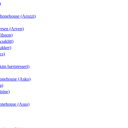
)
 Phonehouse (Arozzi)
ersen (Arven)
Nilsson)
saklitt)
ukker)
cs)
kim bærpresseri)
Phonehouse (Asko)
a)
lpine)
honehouse (Asus)