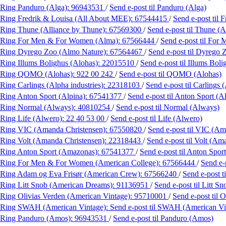
Ring Panduro (Alga):
96943531
/
Send e-post
til Panduro (Alga)
Ring Fredrik & Louisa (All About MEE):
67544415
/
Send e-post
til 
Ring Thune (Alliance by Thune):
67569300
/
Send e-post
til Thune (
Ring For Men & For Women (Alma):
67566444
/
Send e-post
til For
Ring Dyrego Zoo (Almo Nature):
67564467
/
Send e-post
til Dyrego 
Ring Illums Bolighus (Alohas):
22015510
/
Send e-post
til Illums Bol
Ring QOMO (Alohas):
922 00 242
/
Send e-post
til QOMO (Alohas)
Ring Carlings (Alpha industries):
22318103
/
Send e-post
til Carlings 
Ring Anton Sport (Alpina):
67541377
/
Send e-post
til Anton Sport (A
Ring Normal (Always):
40810254
/
Send e-post
til Normal (Always)
Ring Life (Alwero):
22 40 53 00
/
Send e-post
til Life (Alwero)
Ring VIC (Amanda Christensen):
67550820
/
Send e-post
til VIC (Am
Ring Volt (Amanda Christensen):
22318443
/
Send e-post
til Volt (Am
Ring Anton Sport (Amazonas):
67541377
/
Send e-post
til Anton Spo
Ring For Men & For Women (American College):
67566444
/
Send e-
Ring Adam og Eva Frisør (American Crew):
67566240
/
Send e-post
t
Ring Litt Snob (American Dreams):
91136951
/
Send e-post
til Litt 
Ring Olivias Verden (American Vintage):
95710001
/
Send e-post
til 
Ring SWAH (American Vintage):
Send e-post
til SWAH (American Vi
Ring Panduro (Amos):
96943531
/
Send e-post
til Panduro (Amos)