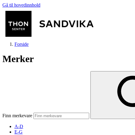
Gå til hovedinnhold
Forside
Merker
Butikker
Mat og drikke
Finn merkevare
Helse
A-D
E-G