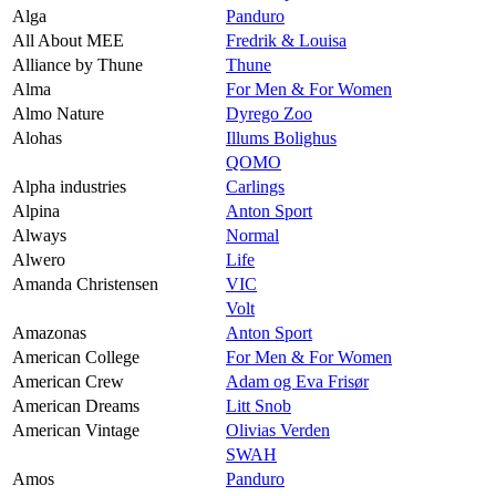
Alga
Panduro
All About MEE
Fredrik & Louisa
Alliance by Thune
Thune
Alma
For Men & For Women
Almo Nature
Dyrego Zoo
Alohas
Illums Bolighus
QOMO
Alpha industries
Carlings
Alpina
Anton Sport
Always
Normal
Alwero
Life
Amanda Christensen
VIC
Volt
Amazonas
Anton Sport
American College
For Men & For Women
American Crew
Adam og Eva Frisør
American Dreams
Litt Snob
American Vintage
Olivias Verden
SWAH
Amos
Panduro