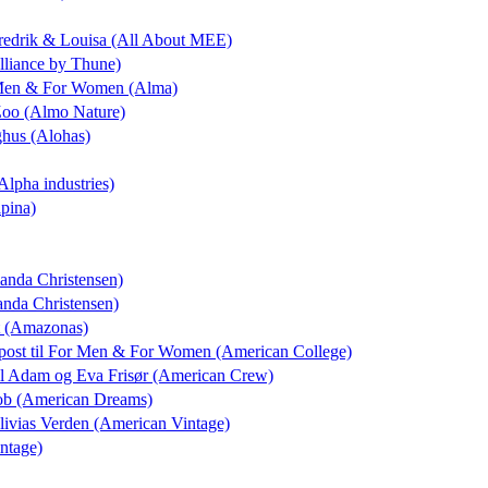
Fredrik & Louisa (All About MEE)
Alliance by Thune)
 Men & For Women (Alma)
Zoo (Almo Nature)
ighus (Alohas)
(Alpha industries)
lpina)
anda Christensen)
anda Christensen)
rt (Amazonas)
post
til For Men & For Women (American College)
il Adam og Eva Frisør (American Crew)
Snob (American Dreams)
Olivias Verden (American Vintage)
ntage)