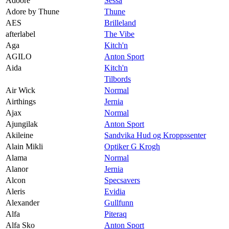
Adoore
Sessa
Adore by Thune
Thune
AES
Brilleland
afterlabel
The Vibe
Aga
Kitch'n
AGILO
Anton Sport
Aida
Kitch'n
Tilbords
Air Wick
Normal
Airthings
Jernia
Ajax
Normal
Ajungilak
Anton Sport
Akileine
Sandvika Hud og Kroppssenter
Alain Mikli
Optiker G Krogh
Alama
Normal
Alanor
Jernia
Alcon
Specsavers
Aleris
Evidia
Alexander
Gullfunn
Alfa
Piteraq
Alfa Sko
Anton Sport