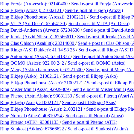
Ring Freyja (Arovescio):
92140400
/
Send e-post
til Freyja (Arovescio
Ring Elkjøp (Arozzi):
21002121
/
Send e-post
til Elkjøp (Arozzi)
Ring Elkjøp Phonehouse (Arozzi):
21002121
/
Send e-post
til Elkjøp
Ring VITA (Art Deco):
67564130
/
Send e-post
til VITA (Art Deco)
Ring David-Andersen (Arven):
67204630
/
Send e-post
til David-And
Ring Jernia (Arvid Nilsson):
67566611
/
Send e-post
til Jernia (Arvid 
Ring Clas Ohlson (Asaklitt):
23214000
/
Send e-post
til Clas Ohlson (A
Ring Ringo (ASI Dukker):
41 14 98 25
/
Send e-post
til Ringo (ASI D
Ring Anton Sport (Asics):
67541377
/
Send e-post
til Anton Sport (Asi
Ring QOMO (Asics):
922 00 242
/
Send e-post
til QOMO (Asics)
Ring Meny (Askim bærpresseri):
67521500
/
Send e-post
til Meny (As
Ring Elkjøp (Asko):
21002121
/
Send e-post
til Elkjøp (Asko)
Ring Elkjøp Phonehouse (Asko):
21002121
/
Send e-post
til Elkjøp 
Ring Mister Minit (Assa):
92929309
/
Send e-post
til Mister Minit (Ass
Ring Piteraq (Astri Alpine):
93081133
/
Send e-post
til Piteraq (Astri A
Ring Elkjøp (Asus):
21002121
/
Send e-post
til Elkjøp (Asus)
Ring Elkjøp Phonehouse (Asus):
21002121
/
Send e-post
til Elkjøp P
Ring Normal (Athea):
40810254
/
Send e-post
til Normal (Athea)
Ring Piteraq (ATK):
93081133
/
Send e-post
til Piteraq (ATK)
Ring Sunkost (Atkins):
67566622
/
Send e-post
til Sunkost (Atkins)