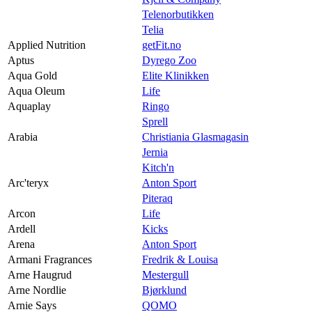
Telenorbutikken
Telia
Applied Nutrition
getFit.no
Aptus
Dyrego Zoo
Aqua Gold
Elite Klinikken
Aqua Oleum
Life
Aquaplay
Ringo
Sprell
Arabia
Christiania Glasmagasin
Jernia
Kitch'n
Arc'teryx
Anton Sport
Piteraq
Arcon
Life
Ardell
Kicks
Arena
Anton Sport
Armani Fragrances
Fredrik & Louisa
Arne Haugrud
Mestergull
Arne Nordlie
Bjørklund
Arnie Says
QOMO