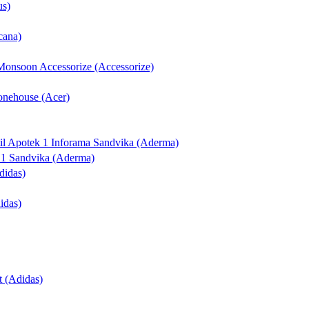
us)
cana)
 Monsoon Accessorize (Accessorize)
honehouse (Acer)
til Apotek 1 Inforama Sandvika (Aderma)
k 1 Sandvika (Aderma)
didas)
idas)
t (Adidas)