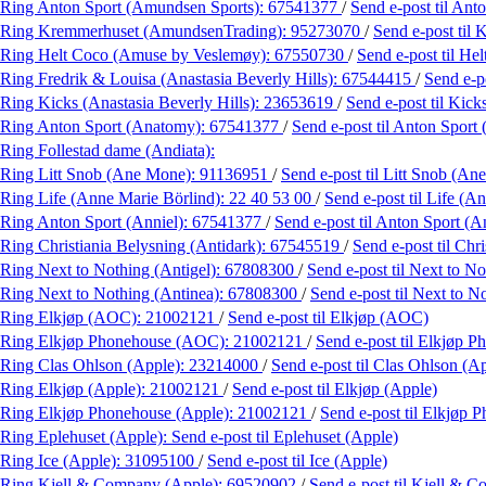
Ring Anton Sport (Amundsen Sports):
67541377
/
Send e-post
til Ant
Ring Kremmerhuset (AmundsenTrading):
95273070
/
Send e-post
til
Ring Helt Coco (Amuse by Veslemøy):
67550730
/
Send e-post
til H
Ring Fredrik & Louisa (Anastasia Beverly Hills):
67544415
/
Send e-p
Ring Kicks (Anastasia Beverly Hills):
23653619
/
Send e-post
til Kick
Ring Anton Sport (Anatomy):
67541377
/
Send e-post
til Anton Sport
Ring Follestad dame (Andiata):
Ring Litt Snob (Ane Mone):
91136951
/
Send e-post
til Litt Snob (A
Ring Life (Anne Marie Börlind):
22 40 53 00
/
Send e-post
til Life (A
Ring Anton Sport (Anniel):
67541377
/
Send e-post
til Anton Sport (A
Ring Christiania Belysning (Antidark):
67545519
/
Send e-post
til Chr
Ring Next to Nothing (Antigel):
67808300
/
Send e-post
til Next to No
Ring Next to Nothing (Antinea):
67808300
/
Send e-post
til Next to N
Ring Elkjøp (AOC):
21002121
/
Send e-post
til Elkjøp (AOC)
Ring Elkjøp Phonehouse (AOC):
21002121
/
Send e-post
til Elkjøp 
Ring Clas Ohlson (Apple):
23214000
/
Send e-post
til Clas Ohlson (A
Ring Elkjøp (Apple):
21002121
/
Send e-post
til Elkjøp (Apple)
Ring Elkjøp Phonehouse (Apple):
21002121
/
Send e-post
til Elkjøp 
Ring Eplehuset (Apple):
Send e-post
til Eplehuset (Apple)
Ring Ice (Apple):
31095100
/
Send e-post
til Ice (Apple)
Ring Kjell & Company (Apple):
69520902
/
Send e-post
til Kjell & 