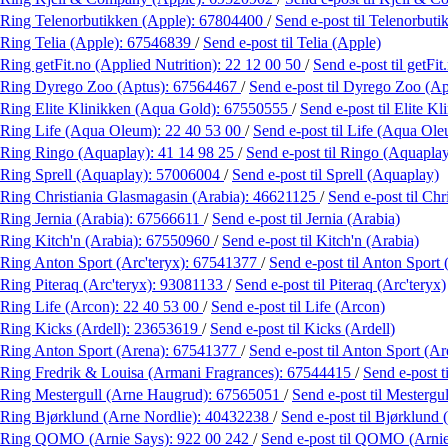
Ring Telenorbutikken (Apple):
67804400
/
Send e-post
til Telenorbut
Ring Telia (Apple):
67546839
/
Send e-post
til Telia (Apple)
Ring getFit.no (Applied Nutrition):
22 12 00 50
/
Send e-post
til getFi
Ring Dyrego Zoo (Aptus):
67564467
/
Send e-post
til Dyrego Zoo (Ap
Ring Elite Klinikken (Aqua Gold):
67550555
/
Send e-post
til Elite K
Ring Life (Aqua Oleum):
22 40 53 00
/
Send e-post
til Life (Aqua Ol
Ring Ringo (Aquaplay):
41 14 98 25
/
Send e-post
til Ringo (Aquapla
Ring Sprell (Aquaplay):
57006004
/
Send e-post
til Sprell (Aquaplay)
Ring Christiania Glasmagasin (Arabia):
46621125
/
Send e-post
til Ch
Ring Jernia (Arabia):
67566611
/
Send e-post
til Jernia (Arabia)
Ring Kitch'n (Arabia):
67550960
/
Send e-post
til Kitch'n (Arabia)
Ring Anton Sport (Arc'teryx):
67541377
/
Send e-post
til Anton Sport 
Ring Piteraq (Arc'teryx):
93081133
/
Send e-post
til Piteraq (Arc'teryx)
Ring Life (Arcon):
22 40 53 00
/
Send e-post
til Life (Arcon)
Ring Kicks (Ardell):
23653619
/
Send e-post
til Kicks (Ardell)
Ring Anton Sport (Arena):
67541377
/
Send e-post
til Anton Sport (Ar
Ring Fredrik & Louisa (Armani Fragrances):
67544415
/
Send e-post
t
Ring Mestergull (Arne Haugrud):
67565051
/
Send e-post
til Mesterg
Ring Bjørklund (Arne Nordlie):
40432238
/
Send e-post
til Bjørklund 
Ring QOMO (Arnie Says):
922 00 242
/
Send e-post
til QOMO (Arnie