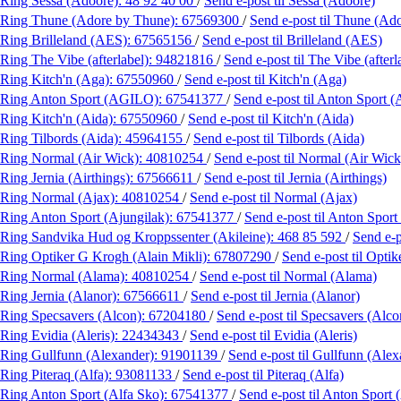
Ring Sessa (Adoore):
48 92 40 00
/
Send e-post
til Sessa (Adoore)
Ring Thune (Adore by Thune):
67569300
/
Send e-post
til Thune (Ad
Ring Brilleland (AES):
67565156
/
Send e-post
til Brilleland (AES)
Ring The Vibe (afterlabel):
94821816
/
Send e-post
til The Vibe (afterl
Ring Kitch'n (Aga):
67550960
/
Send e-post
til Kitch'n (Aga)
Ring Anton Sport (AGILO):
67541377
/
Send e-post
til Anton Sport
Ring Kitch'n (Aida):
67550960
/
Send e-post
til Kitch'n (Aida)
Ring Tilbords (Aida):
45964155
/
Send e-post
til Tilbords (Aida)
Ring Normal (Air Wick):
40810254
/
Send e-post
til Normal (Air Wick
Ring Jernia (Airthings):
67566611
/
Send e-post
til Jernia (Airthings)
Ring Normal (Ajax):
40810254
/
Send e-post
til Normal (Ajax)
Ring Anton Sport (Ajungilak):
67541377
/
Send e-post
til Anton Sport
Ring Sandvika Hud og Kroppssenter (Akileine):
468 85 592
/
Send e-
Ring Optiker G Krogh (Alain Mikli):
67807290
/
Send e-post
til Opti
Ring Normal (Alama):
40810254
/
Send e-post
til Normal (Alama)
Ring Jernia (Alanor):
67566611
/
Send e-post
til Jernia (Alanor)
Ring Specsavers (Alcon):
67204180
/
Send e-post
til Specsavers (Alco
Ring Evidia (Aleris):
22434343
/
Send e-post
til Evidia (Aleris)
Ring Gullfunn (Alexander):
91901139
/
Send e-post
til Gullfunn (Alex
Ring Piteraq (Alfa):
93081133
/
Send e-post
til Piteraq (Alfa)
Ring Anton Sport (Alfa Sko):
67541377
/
Send e-post
til Anton Sport 