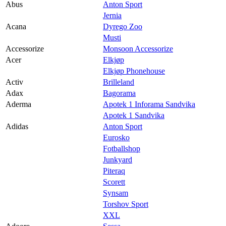
Praktisk informasjon
Abus
Anton Sport
Jernia
Ledige stillinger
Acana
Dyrego Zoo
Musti
Magasin
Accessorize
Monsoon Accessorize
Gavekort
Acer
Elkjøp
Elkjøp Phonehouse
Finn frem
Activ
Brilleland
Adax
Bagorama
Min Shopping-app
Aderma
Apotek 1 Inforama Sandvika
Apotek 1 Sandvika
Adidas
Anton Sport
Eurosko
Fotballshop
Junkyard
Piteraq
Scorett
Synsam
Torshov Sport
XXL