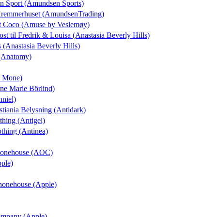
on Sport (Amundsen Sports)
 Kremmerhuset (AmundsenTrading)
elt Coco (Amuse by Veslemøy)
ost
til Fredrik & Louisa (Anastasia Beverly Hills)
s (Anastasia Beverly Hills)
 (Anatomy)
ne Mone)
nne Marie Börlind)
nniel)
istiania Belysning (Antidark)
thing (Antigel)
othing (Antinea)
Phonehouse (AOC)
pple)
Phonehouse (Apple)
Company (Apple)