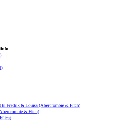
info
)
l)
)
t
til Fredrik & Louisa (Abercrombie & Fitch)
 (Abercrombie & Fitch)
bilica)