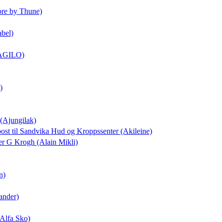
ore by Thune)
abel)
 (AGILO)
)
 (Ajungilak)
post
til Sandvika Hud og Kroppssenter (Akileine)
ker G Krogh (Alain Mikli)
n)
ander)
(Alfa Sko)