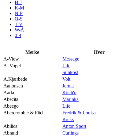
H-J
Aktiviteter
K-M
N-P
Q-S
T-V
Tilbud
W-Å
0-9
Merker
Merke
Hvor
A-View
Message
Inspirasjon
A. Vogel
Life
Sunkost
A.Kjærbede
Volt
Aanonsen
Jernia
Aarke
Kitch'n
Søk
Abecita
Marinka
Abeego
Life
Abercrombie & Fitch
Fredrik & Louisa
Kicks
Abilica
Anton Sport
Åpningstider
Abrand
Carlings