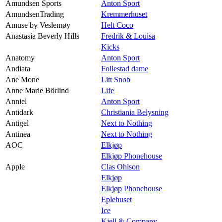
Amundsen Sports
Anton Sport
AmundsenTrading
Kremmerhuset
Amuse by Veslemøy
Helt Coco
Anastasia Beverly Hills
Fredrik & Louisa
Kicks
Anatomy
Anton Sport
Andiata
Follestad dame
Ane Mone
Litt Snob
Anne Marie Börlind
Life
Anniel
Anton Sport
Antidark
Christiania Belysning
Antigel
Next to Nothing
Antinea
Next to Nothing
AOC
Elkjøp
Elkjøp Phonehouse
Apple
Clas Ohlson
Elkjøp
Elkjøp Phonehouse
Eplehuset
Ice
Kjell & Company