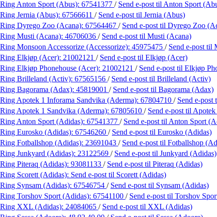
Ring Anton Sport (Abus):
67541377
/
Send e-post
til Anton Sport (Ab
Ring Jernia (Abus):
67566611
/
Send e-post
til Jernia (Abus)
Ring Dyrego Zoo (Acana):
67564467
/
Send e-post
til Dyrego Zoo (A
Ring Musti (Acana):
46706036
/
Send e-post
til Musti (Acana)
Ring Monsoon Accessorize (Accessorize):
45975475
/
Send e-post
til
Ring Elkjøp (Acer):
21002121
/
Send e-post
til Elkjøp (Acer)
Ring Elkjøp Phonehouse (Acer):
21002121
/
Send e-post
til Elkjøp P
Ring Brilleland (Activ):
67565156
/
Send e-post
til Brilleland (Activ)
Ring Bagorama (Adax):
45819001
/
Send e-post
til Bagorama (Adax)
Ring Apotek 1 Inforama Sandvika (Aderma):
67804710
/
Send e-post
Ring Apotek 1 Sandvika (Aderma):
67805610
/
Send e-post
til Apote
Ring Anton Sport (Adidas):
67541377
/
Send e-post
til Anton Sport (A
Ring Eurosko (Adidas):
67546260
/
Send e-post
til Eurosko (Adidas)
Ring Fotballshop (Adidas):
23691043
/
Send e-post
til Fotballshop (Ad
Ring Junkyard (Adidas):
23122569
/
Send e-post
til Junkyard (Adidas)
Ring Piteraq (Adidas):
93081133
/
Send e-post
til Piteraq (Adidas)
Ring Scorett (Adidas):
Send e-post
til Scorett (Adidas)
Ring Synsam (Adidas):
67546754
/
Send e-post
til Synsam (Adidas)
Ring Torshov Sport (Adidas):
67541100
/
Send e-post
til Torshov Spor
Ring XXL (Adidas):
24084065
/
Send e-post
til XXL (Adidas)