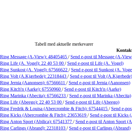
Tabell med aktuelle merkevarer
Kontakt
Ring Message (A-View):
48405465
/
Send e-post
til Message (A-View
Ring Life (A. Vogel):
22 40 53 00
/
Send e-post
til Life (A. Vogel)
Ring Sunkost (A. Vogel):
67566622
/
Send e-post
til Sunkost (A. Voge
Ring Volt (A.Kjærbede):
22318443
/
Send e-post
til Volt (A.Kjærbede
Ring Jernia (Aanonsen):
67566611
/
Send e-post
til Jernia (Aanonsen)
Ring Kitch'n (Aarke):
67550960
/
Send e-post
til Kitch'n (Aarke)
Ring Marinka (Abecita):
67566233
/
Send e-post
til Marinka (Abecita)
Ring Life (Abeego):
22 40 53 00
/
Send e-post
til Life (Abeego)
Ring Fredrik & Louisa (Abercrombie & Fitch):
67544415
/
Send e-pos
Ring Kicks (Abercrombie & Fitch):
23653619
/
Send e-post
til Kicks
Ring Anton Sport (Abilica):
67541377
/
Send e-post
til Anton Sport (A
Ring Carlings (Abrand):
22318103
/
Send e-post
til Carlings (Abrand)