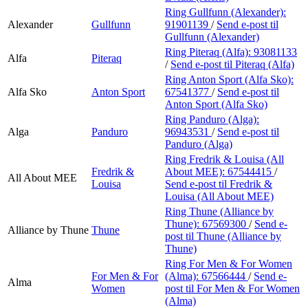
Ring Gullfunn (Alexander):
Alexander
Gullfunn
91901139
/
Send e-post
til
Gullfunn (Alexander)
Ring Piteraq (Alfa):
93081133
Alfa
Piteraq
/
Send e-post
til Piteraq (Alfa)
Ring Anton Sport (Alfa Sko):
Alfa Sko
Anton Sport
67541377
/
Send e-post
til
Anton Sport (Alfa Sko)
Ring Panduro (Alga):
Alga
Panduro
96943531
/
Send e-post
til
Panduro (Alga)
Ring Fredrik & Louisa (All
Fredrik &
About MEE):
67544415
/
All About MEE
Louisa
Send e-post
til Fredrik &
Louisa (All About MEE)
Ring Thune (Alliance by
Thune):
67569300
/
Send e-
Alliance by Thune
Thune
post
til Thune (Alliance by
Thune)
Ring For Men & For Women
For Men & For
(Alma):
67566444
/
Send e-
Alma
Women
post
til For Men & For Women
(Alma)