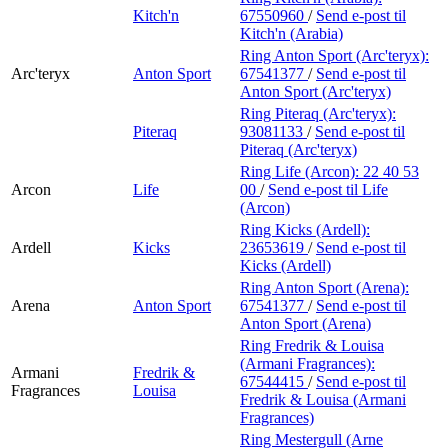
Kitch'n
67550960
/
Send e-post
til
Kitch'n (Arabia)
Ring Anton Sport (Arc'teryx):
Arc'teryx
Anton Sport
67541377
/
Send e-post
til
Anton Sport (Arc'teryx)
Ring Piteraq (Arc'teryx):
Piteraq
93081133
/
Send e-post
til
Piteraq (Arc'teryx)
Ring Life (Arcon):
22 40 53
Arcon
Life
00
/
Send e-post
til Life
(Arcon)
Ring Kicks (Ardell):
Ardell
Kicks
23653619
/
Send e-post
til
Kicks (Ardell)
Ring Anton Sport (Arena):
Arena
Anton Sport
67541377
/
Send e-post
til
Anton Sport (Arena)
Ring Fredrik & Louisa
(Armani Fragrances):
Armani
Fredrik &
67544415
/
Send e-post
til
Fragrances
Louisa
Fredrik & Louisa (Armani
Fragrances)
Ring Mestergull (Arne