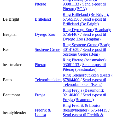
Piteraq
93081133
/
Send e-post
til
Piteraq (BCA)
Ring Brilleland (Be Bright):
Be Bright
Brilleland
67565156
/
Send e-post
til
Brilleland (Be Bright)
Ring Dyrego Zoo (Beaphar):
Beaphar
Dyrego Zoo
67564467
/
Send e-post
til
Dyrego Zoo (Beaphar)
Ring Søstrene Grene (Bear):
Bear
Søstrene Grene
40141629
/
Send e-post
til
Søstrene Grene (Bear)
Ring Piteraq (beastmaker):
beastmaker
Piteraq
93081133
/
Send e-post
til
Piteraq (beastmaker)
Ring Telenorbutikken (Beats):
Beats
Telenorbutikken
67804400
/
Send e-post
til
Telenorbutikken (Beats)
Ring Freyja (Beaumont):
Beaumont
Freyja
92140400
/
Send e-post
til
Freyja (Beaumont)
Ring Fredrik & Louisa
Fredrik &
(beautyblender):
67544415
/
beautyblender
Louisa
Send e-post
til Fredrik &