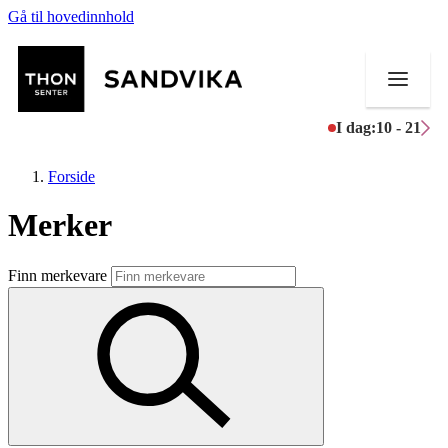
Gå til hovedinnhold
I dag:
10 - 21
Forside
Merker
Butikker
Finn merkevare
Mat og drikke
Helse
Aktiviteter
Tilbud