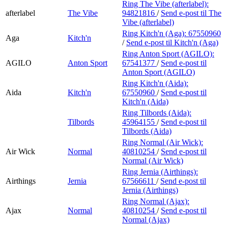
Ring The Vibe (afterlabel):
afterlabel
The Vibe
94821816
/
Send e-post
til The
Vibe (afterlabel)
Ring Kitch'n (Aga):
67550960
Aga
Kitch'n
/
Send e-post
til Kitch'n (Aga)
Ring Anton Sport (AGILO):
AGILO
Anton Sport
67541377
/
Send e-post
til
Anton Sport (AGILO)
Ring Kitch'n (Aida):
Aida
Kitch'n
67550960
/
Send e-post
til
Kitch'n (Aida)
Ring Tilbords (Aida):
Tilbords
45964155
/
Send e-post
til
Tilbords (Aida)
Ring Normal (Air Wick):
Air Wick
Normal
40810254
/
Send e-post
til
Normal (Air Wick)
Ring Jernia (Airthings):
Airthings
Jernia
67566611
/
Send e-post
til
Jernia (Airthings)
Ring Normal (Ajax):
Ajax
Normal
40810254
/
Send e-post
til
Normal (Ajax)