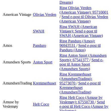
Dreams)
Ring Olivias Verden
(American Vintage):
95710001
American Vintage
Olivias Verden
/
Send e-post
til Olivias Verden
(American Vintage)
Ring SWAH (American
SWAH
Vintage):
Send e-post
til
SWAH (American Vintage)
Ring Panduro (Amos):
Amos
Panduro
96943531
/
Send e-post
til
Panduro (Amos)
Ring Anton Sport (Amundsen
Sports):
67541377
/
Send e-
Amundsen Sports
Anton Sport
post
til Anton Sport
(Amundsen Sports)
Ring Kremmerhuset
(AmundsenTrading):
AmundsenTrading
Kremmerhuset
95273070
/
Send e-post
til
Kremmerhuset
(AmundsenTrading)
Ring Helt Coco (Amuse by
Amuse by
Veslemøy):
67550730
/
Send
Helt Coco
Veslemøy
e-post
til Helt Coco (Amuse by
Veslemøy)