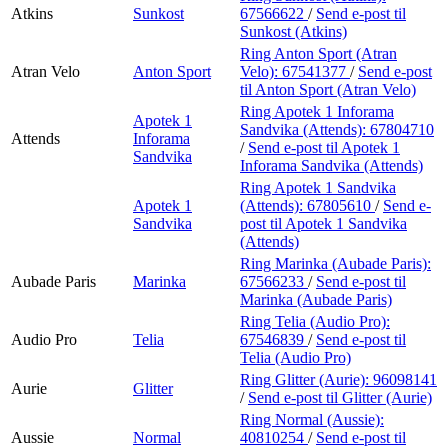
Atkins
Sunkost
67566622
/
Send e-post
til
Sunkost (Atkins)
Ring Anton Sport (Atran
Atran Velo
Anton Sport
Velo):
67541377
/
Send e-post
til Anton Sport (Atran Velo)
Ring Apotek 1 Inforama
Apotek 1
Sandvika (Attends):
67804710
Attends
Inforama
/
Send e-post
til Apotek 1
Sandvika
Inforama Sandvika (Attends)
Ring Apotek 1 Sandvika
Apotek 1
(Attends):
67805610
/
Send e-
Sandvika
post
til Apotek 1 Sandvika
(Attends)
Ring Marinka (Aubade Paris):
Aubade Paris
Marinka
67566233
/
Send e-post
til
Marinka (Aubade Paris)
Ring Telia (Audio Pro):
Audio Pro
Telia
67546839
/
Send e-post
til
Telia (Audio Pro)
Ring Glitter (Aurie):
96098141
Aurie
Glitter
/
Send e-post
til Glitter (Aurie)
Ring Normal (Aussie):
Aussie
Normal
40810254
/
Send e-post
til