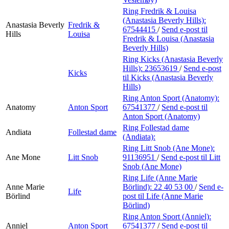
Ring Fredrik & Louisa
(Anastasia Beverly Hills):
Anastasia Beverly
Fredrik &
67544415
/
Send e-post
til
Hills
Louisa
Fredrik & Louisa (Anastasia
Beverly Hills)
Ring Kicks (Anastasia Beverly
Hills):
23653619
/
Send e-post
Kicks
til Kicks (Anastasia Beverly
Hills)
Ring Anton Sport (Anatomy):
Anatomy
Anton Sport
67541377
/
Send e-post
til
Anton Sport (Anatomy)
Ring Follestad dame
Andiata
Follestad dame
(Andiata):
Ring Litt Snob (Ane Mone):
Ane Mone
Litt Snob
91136951
/
Send e-post
til Litt
Snob (Ane Mone)
Ring Life (Anne Marie
Anne Marie
Börlind):
22 40 53 00
/
Send e-
Life
Börlind
post
til Life (Anne Marie
Börlind)
Ring Anton Sport (Anniel):
Anniel
Anton Sport
67541377
/
Send e-post
til