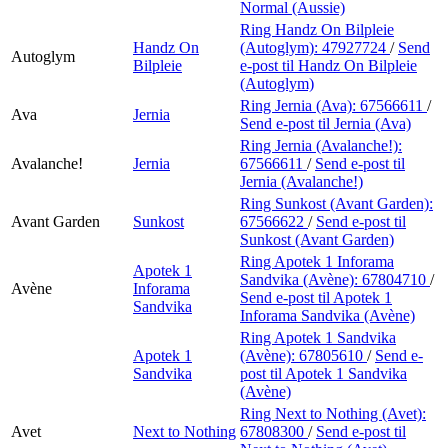
Normal (Aussie)
Ring Handz On Bilpleie
Handz On
(Autoglym):
47927724
/
Send
Autoglym
Bilpleie
e-post
til Handz On Bilpleie
(Autoglym)
Ring Jernia (Ava):
67566611
/
Ava
Jernia
Send e-post
til Jernia (Ava)
Ring Jernia (Avalanche!):
Avalanche!
Jernia
67566611
/
Send e-post
til
Jernia (Avalanche!)
Ring Sunkost (Avant Garden):
Avant Garden
Sunkost
67566622
/
Send e-post
til
Sunkost (Avant Garden)
Ring Apotek 1 Inforama
Apotek 1
Sandvika (Avène):
67804710
/
Avène
Inforama
Send e-post
til Apotek 1
Sandvika
Inforama Sandvika (Avène)
Ring Apotek 1 Sandvika
Apotek 1
(Avène):
67805610
/
Send e-
Sandvika
post
til Apotek 1 Sandvika
(Avène)
Ring Next to Nothing (Avet):
Avet
Next to Nothing
67808300
/
Send e-post
til