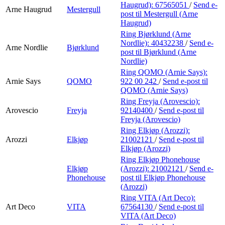
Haugrud):
67565051
/
Send e-
Arne Haugrud
Mestergull
post
til Mestergull (Arne
Haugrud)
Ring Bjørklund (Arne
Nordlie):
40432238
/
Send e-
Arne Nordlie
Bjørklund
post
til Bjørklund (Arne
Nordlie)
Ring QOMO (Arnie Says):
Arnie Says
QOMO
922 00 242
/
Send e-post
til
QOMO (Arnie Says)
Ring Freyja (Arovescio):
Arovescio
Freyja
92140400
/
Send e-post
til
Freyja (Arovescio)
Ring Elkjøp (Arozzi):
Arozzi
Elkjøp
21002121
/
Send e-post
til
Elkjøp (Arozzi)
Ring Elkjøp Phonehouse
Elkjøp
(Arozzi):
21002121
/
Send e-
Phonehouse
post
til Elkjøp Phonehouse
(Arozzi)
Ring VITA (Art Deco):
Art Deco
VITA
67564130
/
Send e-post
til
VITA (Art Deco)