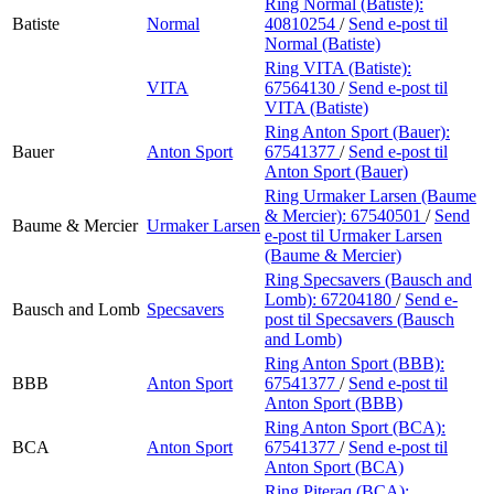
Ring Normal (Batiste):
Batiste
Normal
40810254
/
Send e-post
til
Normal (Batiste)
Ring VITA (Batiste):
VITA
67564130
/
Send e-post
til
VITA (Batiste)
Ring Anton Sport (Bauer):
Bauer
Anton Sport
67541377
/
Send e-post
til
Anton Sport (Bauer)
Ring Urmaker Larsen (Baume
& Mercier):
67540501
/
Send
Baume & Mercier
Urmaker Larsen
e-post
til Urmaker Larsen
(Baume & Mercier)
Ring Specsavers (Bausch and
Lomb):
67204180
/
Send e-
Bausch and Lomb
Specsavers
post
til Specsavers (Bausch
and Lomb)
Ring Anton Sport (BBB):
BBB
Anton Sport
67541377
/
Send e-post
til
Anton Sport (BBB)
Ring Anton Sport (BCA):
BCA
Anton Sport
67541377
/
Send e-post
til
Anton Sport (BCA)
Ring Piteraq (BCA):