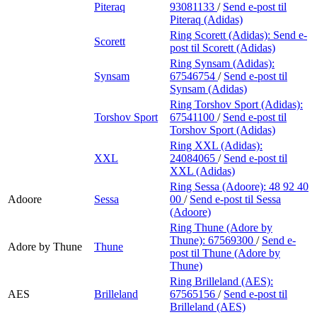
Piteraq
93081133
/
Send e-post
til
Piteraq (Adidas)
Ring Scorett (Adidas):
Send e-
Scorett
post
til Scorett (Adidas)
Ring Synsam (Adidas):
Synsam
67546754
/
Send e-post
til
Synsam (Adidas)
Ring Torshov Sport (Adidas):
Torshov Sport
67541100
/
Send e-post
til
Torshov Sport (Adidas)
Ring XXL (Adidas):
XXL
24084065
/
Send e-post
til
XXL (Adidas)
Ring Sessa (Adoore):
48 92 40
Adoore
Sessa
00
/
Send e-post
til Sessa
(Adoore)
Ring Thune (Adore by
Thune):
67569300
/
Send e-
Adore by Thune
Thune
post
til Thune (Adore by
Thune)
Ring Brilleland (AES):
AES
Brilleland
67565156
/
Send e-post
til
Brilleland (AES)