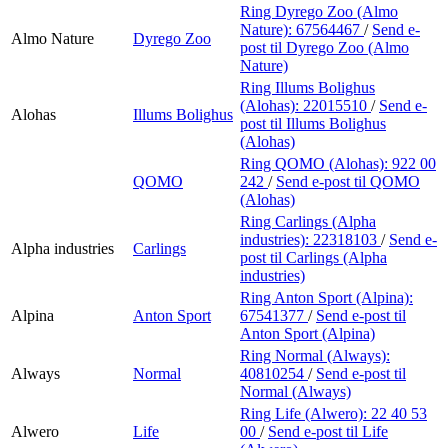
Ring Dyrego Zoo (Almo
Nature):
67564467
/
Send e-
Almo Nature
Dyrego Zoo
post
til Dyrego Zoo (Almo
Nature)
Ring Illums Bolighus
(Alohas):
22015510
/
Send e-
Alohas
Illums Bolighus
post
til Illums Bolighus
(Alohas)
Ring QOMO (Alohas):
922 00
QOMO
242
/
Send e-post
til QOMO
(Alohas)
Ring Carlings (Alpha
industries):
22318103
/
Send e-
Alpha industries
Carlings
post
til Carlings (Alpha
industries)
Ring Anton Sport (Alpina):
Alpina
Anton Sport
67541377
/
Send e-post
til
Anton Sport (Alpina)
Ring Normal (Always):
Always
Normal
40810254
/
Send e-post
til
Normal (Always)
Ring Life (Alwero):
22 40 53
Alwero
Life
00
/
Send e-post
til Life