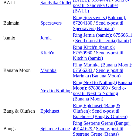
BALL
Sandvika Outlet
post
til Sandvika Outlet
(BALL)
Ring Specsavers (Balmain):
Balmain
Specsavers
67204180
/
Send e-post
til
Specsavers (Balmain)
Ring Jernia (bamix):
67566611
bamix
Jernia
/
Send e-post
til Jernia (bamix)
Ring Kitch'n (bamix):
Kitch'n
67550960
/
Send e-post
til
Kitch'n (bamix)
Ring Marinka (Banana Moon):
Banana Moon
Marinka
67566233
/
Send e-post
til
Marinka (Banana Moon)
Ring Next to Nothing (Banana
Moon):
67808300
/
Send e-
Next to Nothing
post
til Next to Nothing
(Banana Moon)
Ring Eplehuset (Bang &
Bang & Olufsen
Eplehuset
Olufsen):
Send e-post
til
Eplehuset (Bang & Olufsen)
Ring Søstrene Grene (Bangs):
Bangs
Søstrene Grene
40141629
/
Send e-post
til
Søstrene Grene (Bangs)