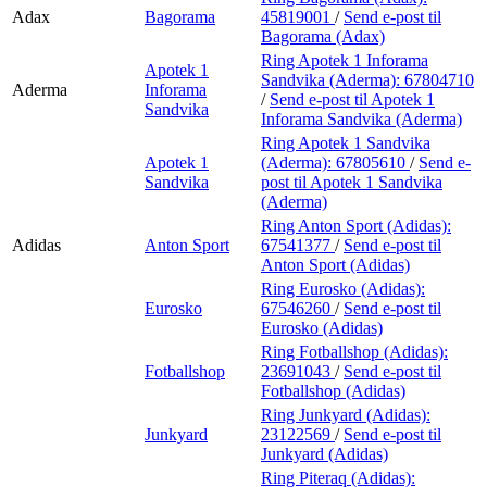
Adax
Bagorama
45819001
/
Send e-post
til
Bagorama (Adax)
Ring Apotek 1 Inforama
Apotek 1
Sandvika (Aderma):
67804710
Aderma
Inforama
/
Send e-post
til Apotek 1
Sandvika
Inforama Sandvika (Aderma)
Ring Apotek 1 Sandvika
Apotek 1
(Aderma):
67805610
/
Send e-
Sandvika
post
til Apotek 1 Sandvika
(Aderma)
Ring Anton Sport (Adidas):
Adidas
Anton Sport
67541377
/
Send e-post
til
Anton Sport (Adidas)
Ring Eurosko (Adidas):
Eurosko
67546260
/
Send e-post
til
Eurosko (Adidas)
Ring Fotballshop (Adidas):
Fotballshop
23691043
/
Send e-post
til
Fotballshop (Adidas)
Ring Junkyard (Adidas):
Junkyard
23122569
/
Send e-post
til
Junkyard (Adidas)
Ring Piteraq (Adidas):