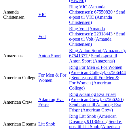
(Alwero)
Ring VIC (Amanda
Amanda
Christensen):
67550820
/
Send
VIC
Christensen
e-post
til VIC (Amanda
Christensen)
Ring Volt (Amanda
Christensen):
22318443
/
Send
Volt
e-post
til Volt (Amanda
Christensen)
Ring Anton Sport (Amazonas):
Amazonas
Anton Sport
67541377
/
Send e-post
til
Anton Sport (Amazonas)
Ring For Men & For Women
(American College):
67566444
For Men & For
American College
/
Send e-post
til For Men &
Women
For Women (American
College)
Ring Adam og Eva Frisør
Adam og Eva
(American Crew):
67566240
/
American Crew
Frisør
Send e-post
til Adam og Eva
Frisør (American Crew)
Ring Litt Snob (American
Dreams):
91136951
/
Send e-
American Dreams
Litt Snob
post
til Litt Snob (American