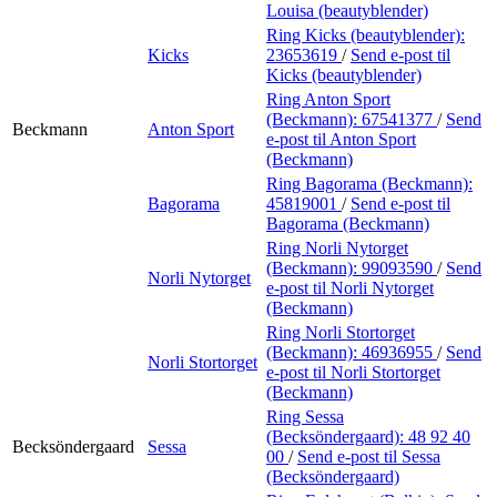
Louisa (beautyblender)
Ring Kicks (beautyblender):
Kicks
23653619
/
Send e-post
til
Kicks (beautyblender)
Ring Anton Sport
(Beckmann):
67541377
/
Send
Beckmann
Anton Sport
e-post
til Anton Sport
(Beckmann)
Ring Bagorama (Beckmann):
Bagorama
45819001
/
Send e-post
til
Bagorama (Beckmann)
Ring Norli Nytorget
(Beckmann):
99093590
/
Send
Norli Nytorget
e-post
til Norli Nytorget
(Beckmann)
Ring Norli Stortorget
(Beckmann):
46936955
/
Send
Norli Stortorget
e-post
til Norli Stortorget
(Beckmann)
Ring Sessa
(Becksöndergaard):
48 92 40
Becksöndergaard
Sessa
00
/
Send e-post
til Sessa
(Becksöndergaard)