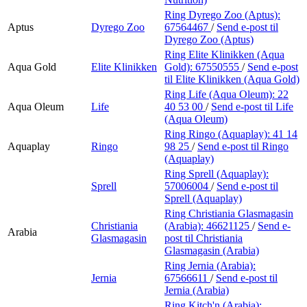
Ring Dyrego Zoo (Aptus):
Aptus
Dyrego Zoo
67564467
/
Send e-post
til
Dyrego Zoo (Aptus)
Ring Elite Klinikken (Aqua
Aqua Gold
Elite Klinikken
Gold):
67550555
/
Send e-post
til Elite Klinikken (Aqua Gold)
Ring Life (Aqua Oleum):
22
Aqua Oleum
Life
40 53 00
/
Send e-post
til Life
(Aqua Oleum)
Ring Ringo (Aquaplay):
41 14
Aquaplay
Ringo
98 25
/
Send e-post
til Ringo
(Aquaplay)
Ring Sprell (Aquaplay):
Sprell
57006004
/
Send e-post
til
Sprell (Aquaplay)
Ring Christiania Glasmagasin
Christiania
(Arabia):
46621125
/
Send e-
Arabia
Glasmagasin
post
til Christiania
Glasmagasin (Arabia)
Ring Jernia (Arabia):
Jernia
67566611
/
Send e-post
til
Jernia (Arabia)
Ring Kitch'n (Arabia):