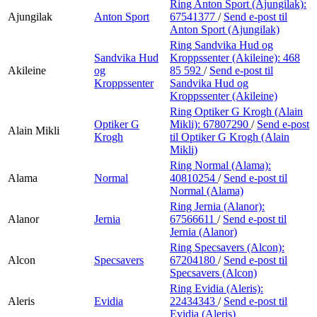
Ring Anton Sport (Ajungilak):
Ajungilak
Anton Sport
67541377
/
Send e-post
til
Anton Sport (Ajungilak)
Ring Sandvika Hud og
Sandvika Hud
Kroppssenter (Akileine):
468
Akileine
og
85 592
/
Send e-post
til
Kroppssenter
Sandvika Hud og
Kroppssenter (Akileine)
Ring Optiker G Krogh (Alain
Optiker G
Mikli):
67807290
/
Send e-post
Alain Mikli
Krogh
til Optiker G Krogh (Alain
Mikli)
Ring Normal (Alama):
Alama
Normal
40810254
/
Send e-post
til
Normal (Alama)
Ring Jernia (Alanor):
Alanor
Jernia
67566611
/
Send e-post
til
Jernia (Alanor)
Ring Specsavers (Alcon):
Alcon
Specsavers
67204180
/
Send e-post
til
Specsavers (Alcon)
Ring Evidia (Aleris):
Aleris
Evidia
22434343
/
Send e-post
til
Evidia (Aleris)