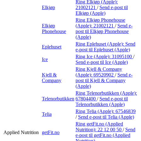
Ring Elkjøp (Apple):
Elkjøp
21002121
/
Send e-post
til
Elkjøp (Apple)
Ring Elkjøp Phonehouse
Elkjøp
(Apple):
21002121
/
Send e-
Phonehouse
post
til Elkjøp Phonehouse
(Apple)
Ring Eplehuset (Apple):
Send
Eplehuset
e-post
til Eplehuset (Apple)
Ring Ice (Apple):
31095100
/
Ice
Send e-post
til Ice (Apple)
Ring Kjell & Company
Kjell &
(Apple):
69520902
/
Send e-
Company
post
til Kjell & Company
(Apple)
Ring Telenorbutikken (Apple):
Telenorbutikken
67804400
/
Send e-post
til
Telenorbutikken (Apple)
Ring Telia (Apple):
67546839
Telia
/
Send e-post
til Telia (Apple)
Ring getFit.no (Applied
Nutrition):
22 12 00 50
/
Send
Applied Nutrition
getFit.no
e-post
til getFit.no (Applied
Nutrition)