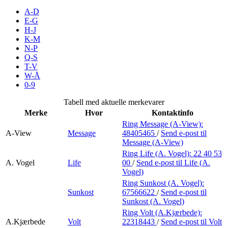
Merker
A-D
E-G
H-J
Inspirasjon
K-M
N-P
Q-S
T-V
Søk
W-Å
0-9
Tabell med aktuelle merkevarer
Merke
Hvor
Kontaktinfo
Åpningstider
Ring Message (A-View):
A-View
Message
48405465
/
Send e-post
til
Praktisk informasjon
Message (A-View)
Ring Life (A. Vogel):
22 40 53
Ledige stillinger
A. Vogel
Life
00
/
Send e-post
til Life (A.
Vogel)
Magasin
Ring Sunkost (A. Vogel):
Sunkost
67566622
/
Send e-post
til
Gavekort
Sunkost (A. Vogel)
Finn frem
Ring Volt (A.Kjærbede):
A.Kjærbede
Volt
22318443
/
Send e-post
til Volt