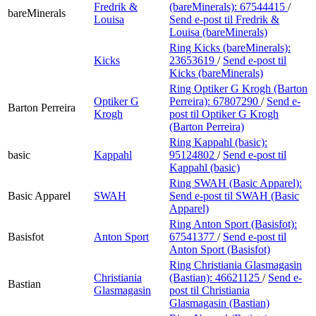
Fredrik &
(bareMinerals):
67544415
/
bareMinerals
Louisa
Send e-post
til Fredrik &
Louisa (bareMinerals)
Ring Kicks (bareMinerals):
Kicks
23653619
/
Send e-post
til
Kicks (bareMinerals)
Ring Optiker G Krogh (Barton
Optiker G
Perreira):
67807290
/
Send e-
Barton Perreira
Krogh
post
til Optiker G Krogh
(Barton Perreira)
Ring Kappahl (basic):
basic
Kappahl
95124802
/
Send e-post
til
Kappahl (basic)
Ring SWAH (Basic Apparel):
Basic Apparel
SWAH
Send e-post
til SWAH (Basic
Apparel)
Ring Anton Sport (Basisfot):
Basisfot
Anton Sport
67541377
/
Send e-post
til
Anton Sport (Basisfot)
Ring Christiania Glasmagasin
Christiania
(Bastian):
46621125
/
Send e-
Bastian
Glasmagasin
post
til Christiania
Glasmagasin (Bastian)