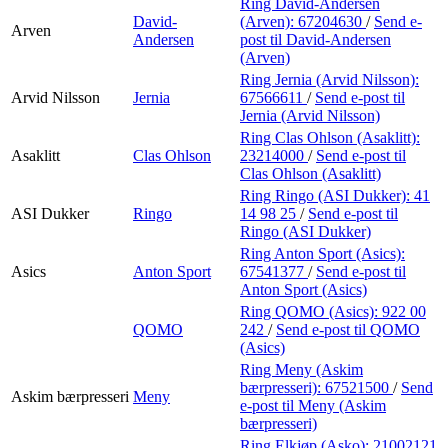
Ring David-Andersen
David-
(Arven):
67204630
/
Send e-
Arven
Andersen
post
til David-Andersen
(Arven)
Ring Jernia (Arvid Nilsson):
Arvid Nilsson
Jernia
67566611
/
Send e-post
til
Jernia (Arvid Nilsson)
Ring Clas Ohlson (Asaklitt):
Asaklitt
Clas Ohlson
23214000
/
Send e-post
til
Clas Ohlson (Asaklitt)
Ring Ringo (ASI Dukker):
41
ASI Dukker
Ringo
14 98 25
/
Send e-post
til
Ringo (ASI Dukker)
Ring Anton Sport (Asics):
Asics
Anton Sport
67541377
/
Send e-post
til
Anton Sport (Asics)
Ring QOMO (Asics):
922 00
QOMO
242
/
Send e-post
til QOMO
(Asics)
Ring Meny (Askim
bærpresseri):
67521500
/
Send
Askim bærpresseri
Meny
e-post
til Meny (Askim
bærpresseri)
Ring Elkjøp (Asko):
21002121