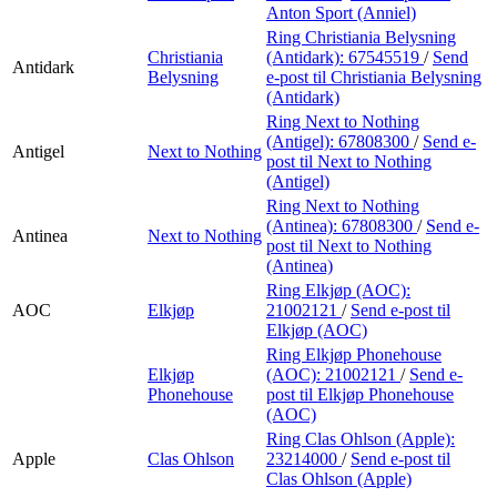
Anton Sport (Anniel)
Ring Christiania Belysning
Christiania
(Antidark):
67545519
/
Send
Antidark
Belysning
e-post
til Christiania Belysning
(Antidark)
Ring Next to Nothing
(Antigel):
67808300
/
Send e-
Antigel
Next to Nothing
post
til Next to Nothing
(Antigel)
Ring Next to Nothing
(Antinea):
67808300
/
Send e-
Antinea
Next to Nothing
post
til Next to Nothing
(Antinea)
Ring Elkjøp (AOC):
AOC
Elkjøp
21002121
/
Send e-post
til
Elkjøp (AOC)
Ring Elkjøp Phonehouse
Elkjøp
(AOC):
21002121
/
Send e-
Phonehouse
post
til Elkjøp Phonehouse
(AOC)
Ring Clas Ohlson (Apple):
Apple
Clas Ohlson
23214000
/
Send e-post
til
Clas Ohlson (Apple)