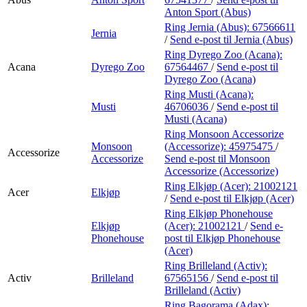
Anton Sport (Abus)
Ring Jernia (Abus):
67566611
Jernia
/
Send e-post
til Jernia (Abus)
Ring Dyrego Zoo (Acana):
Acana
Dyrego Zoo
67564467
/
Send e-post
til
Dyrego Zoo (Acana)
Ring Musti (Acana):
Musti
46706036
/
Send e-post
til
Musti (Acana)
Ring Monsoon Accessorize
Monsoon
(Accessorize):
45975475
/
Accessorize
Accessorize
Send e-post
til Monsoon
Accessorize (Accessorize)
Ring Elkjøp (Acer):
21002121
Acer
Elkjøp
/
Send e-post
til Elkjøp (Acer)
Ring Elkjøp Phonehouse
Elkjøp
(Acer):
21002121
/
Send e-
Phonehouse
post
til Elkjøp Phonehouse
(Acer)
Ring Brilleland (Activ):
Activ
Brilleland
67565156
/
Send e-post
til
Brilleland (Activ)
Ring Bagorama (Adax):