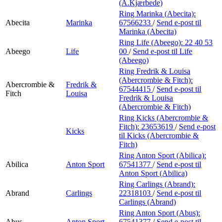
Min Shopping-app
(A.Kjærbede)
Ring Marinka (Abecita):
Abecita
Marinka
67566233
/
Send e-post
til
Marinka (Abecita)
Ring Life (Abeego):
22 40 53
Abeego
Life
00
/
Send e-post
til Life
(Abeego)
Ring Fredrik & Louisa
(Abercrombie & Fitch):
Abercrombie &
Fredrik &
67544415
/
Send e-post
til
Fitch
Louisa
Fredrik & Louisa
(Abercrombie & Fitch)
Ring Kicks (Abercrombie &
Fitch):
23653619
/
Send e-post
Kicks
til Kicks (Abercrombie &
Fitch)
Ring Anton Sport (Abilica):
Abilica
Anton Sport
67541377
/
Send e-post
til
Anton Sport (Abilica)
Ring Carlings (Abrand):
Abrand
Carlings
22318103
/
Send e-post
til
Carlings (Abrand)
Ring Anton Sport (Abus):
Abus
Anton Sport
67541377
/
Send e-post
til