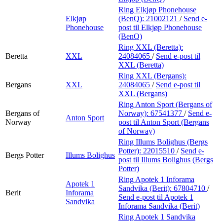
Ring Elkjøp Phonehouse
Elkjøp
(BenQ):
21002121
/
Send e-
Phonehouse
post
til Elkjøp Phonehouse
(BenQ)
Ring XXL (Beretta):
Beretta
XXL
24084065
/
Send e-post
til
XXL (Beretta)
Ring XXL (Bergans):
Bergans
XXL
24084065
/
Send e-post
til
XXL (Bergans)
Ring Anton Sport (Bergans of
Bergans of
Norway):
67541377
/
Send e-
Anton Sport
Norway
post
til Anton Sport (Bergans
of Norway)
Ring Illums Bolighus (Bergs
Potter):
22015510
/
Send e-
Bergs Potter
Illums Bolighus
post
til Illums Bolighus (Bergs
Potter)
Ring Apotek 1 Inforama
Apotek 1
Sandvika (Berit):
67804710
/
Berit
Inforama
Send e-post
til Apotek 1
Sandvika
Inforama Sandvika (Berit)
Ring Apotek 1 Sandvika