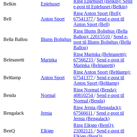
Ring Eplehuset (Belkin):
Send
Belkin
Eplehuset
e-post
til Eplehuset (Belkin)
Ring Anton Sport (Bell):
Bell
Anton Sport
67541377
/
Send e-post
til
Anton Sport (Bell)
Ring Illums Bolighus (Bella
Ballou):
22015510
/
Send e-
Bella Ballou
Illums Bolighus
post
til Illums Bolighus (Bella
Ballou)
Ring Marinka (Belmanetti):
Belmanetti
Marinka
67566233
/
Send e-post
til
Marinka (Belmanetti)
Ring Anton Sport (Beltlamp):
Beltlamp
Anton Sport
67541377
/
Send e-post
til
Anton Sport (Beltlamp)
Ring Normal (Benda):
Benda
Normal
40810254
/
Send e-post
til
Normal (Benda)
Ring Jernia (Bengalack):
Bengalack
Jernia
67566611
/
Send e-post
til
Jernia (Bengalack)
Ring Elkjøp (BenQ):
BenQ
Elkjøp
21002121
/
Send e-post
til
Elkjøp (BenQ)