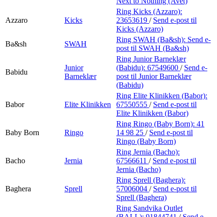
Next to Nothing (Avet)
Ring Kicks (Azzaro):
Azzaro
Kicks
23653619
/
Send e-post
til
Kicks (Azzaro)
Ring SWAH (Ba&sh):
Send e-
Ba&sh
SWAH
post
til SWAH (Ba&sh)
Ring Junior Barneklær
Junior
(Babidu):
67549600
/
Send e-
Babidu
Barneklær
post
til Junior Barneklær
(Babidu)
Ring Elite Klinikken (Babor):
Babor
Elite Klinikken
67550555
/
Send e-post
til
Elite Klinikken (Babor)
Ring Ringo (Baby Born):
41
Baby Born
Ringo
14 98 25
/
Send e-post
til
Ringo (Baby Born)
Ring Jernia (Bacho):
Bacho
Jernia
67566611
/
Send e-post
til
Jernia (Bacho)
Ring Sprell (Baghera):
Baghera
Sprell
57006004
/
Send e-post
til
Sprell (Baghera)
Ring Sandvika Outlet
(BALL):
91844741
/
Send e-