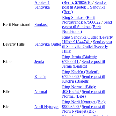
Apotek 1
(Berit):
67805610
/
Send e-
Sandvika
post
til Apotek 1 Sandvika
(Berit)
Ring Sunkost (Berit
Nordstrand):
67566622
/
Send
Berit Nordstrand
Sunkost
e-post
til Sunkost (Berit
Nordstrand)
Ring Sandvika Outlet (Beverly
Hills):
91844741
/
Send e-post
Beverly Hills
Sandvika Outlet
til Sandvika Outlet (Beverly
Hills)
Ring Jernia (Bialetti):
Bialetti
Jernia
67566611
/
Send e-post
til
Jernia (Bialetti)
Ring Kitch'n (Bialetti):
Kitch'n
67550960
/
Send e-post
til
Kitch'n (Bialetti)
Ring Normal (Bibs):
Bibs
Normal
40810254
/
Send e-post
til
Normal (Bibs)
Ring Norli Nytorget (Bic):
Bic
Norli Nytorget
99093590
/
Send e-post
til
Norli Nytorget (Bic)