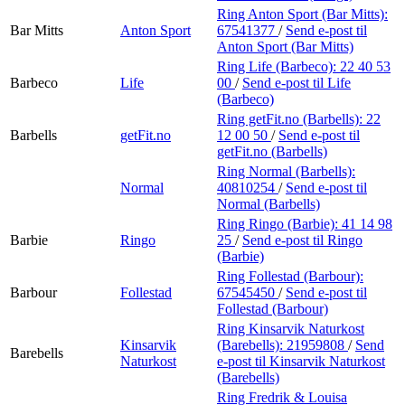
Ring Anton Sport (Bar Mitts):
Bar Mitts
Anton Sport
67541377
/
Send e-post
til
Anton Sport (Bar Mitts)
Ring Life (Barbeco):
22 40 53
Barbeco
Life
00
/
Send e-post
til Life
(Barbeco)
Ring getFit.no (Barbells):
22
Barbells
getFit.no
12 00 50
/
Send e-post
til
getFit.no (Barbells)
Ring Normal (Barbells):
Normal
40810254
/
Send e-post
til
Normal (Barbells)
Ring Ringo (Barbie):
41 14 98
Barbie
Ringo
25
/
Send e-post
til Ringo
(Barbie)
Ring Follestad (Barbour):
Barbour
Follestad
67545450
/
Send e-post
til
Follestad (Barbour)
Ring Kinsarvik Naturkost
Kinsarvik
(Barebells):
21959808
/
Send
Barebells
Naturkost
e-post
til Kinsarvik Naturkost
(Barebells)
Ring Fredrik & Louisa