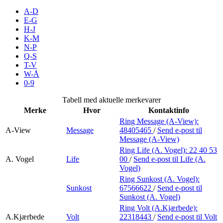
Merker
A-D
E-G
H-J
Inspirasjon
K-M
N-P
Q-S
T-V
Søk
W-Å
0-9
Tabell med aktuelle merkevarer
Merke
Hvor
Kontaktinfo
Åpningstider
Ring Message (A-View):
A-View
Message
48405465
/
Send e-post
til
Praktisk informasjon
Message (A-View)
Ring Life (A. Vogel):
22 40 53
Ledige stillinger
A. Vogel
Life
00
/
Send e-post
til Life (A.
Vogel)
Magasin
Ring Sunkost (A. Vogel):
Sunkost
67566622
/
Send e-post
til
Gavekort
Sunkost (A. Vogel)
Finn frem
Ring Volt (A.Kjærbede):
A.Kjærbede
Volt
22318443
/
Send e-post
til Volt