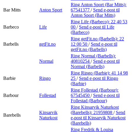
Ring Anton Sport (Bar Mitts):
Bar Mitts
Anton Sport
67541377
/
Send e-post
til
Anton Sport (Bar Mitts)
Ring Life (Barbeco):
22 40 53
Barbeco
Life
00
/
Send e-post
til Life
(Barbeco)
Ring getFit.no (Barbells):
22
Barbells
getFit.no
12 00 50
/
Send e-post
til
getFit.no (Barbells)
Ring Normal (Barbells):
Normal
40810254
/
Send e-post
til
Normal (Barbells)
Ring Ringo (Barbie):
41 14 98
Barbie
Ringo
25
/
Send e-post
til Ringo
(Barbie)
Ring Follestad (Barbour):
Barbour
Follestad
67545450
/
Send e-post
til
Follestad (Barbour)
Ring Kinsarvik Naturkost
Kinsarvik
(Barebells):
21959808
/
Send
Barebells
Naturkost
e-post
til Kinsarvik Naturkost
(Barebells)
Ring Fredrik & Louisa