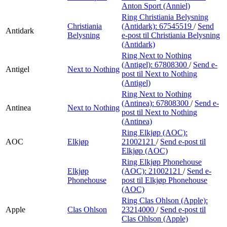
Anton Sport (Anniel)
Ring Christiania Belysning
Christiania
(Antidark):
67545519
/
Send
Antidark
Belysning
e-post
til Christiania Belysning
(Antidark)
Ring Next to Nothing
(Antigel):
67808300
/
Send e-
Antigel
Next to Nothing
post
til Next to Nothing
(Antigel)
Ring Next to Nothing
(Antinea):
67808300
/
Send e-
Antinea
Next to Nothing
post
til Next to Nothing
(Antinea)
Ring Elkjøp (AOC):
AOC
Elkjøp
21002121
/
Send e-post
til
Elkjøp (AOC)
Ring Elkjøp Phonehouse
Elkjøp
(AOC):
21002121
/
Send e-
Phonehouse
post
til Elkjøp Phonehouse
(AOC)
Ring Clas Ohlson (Apple):
Apple
Clas Ohlson
23214000
/
Send e-post
til
Clas Ohlson (Apple)