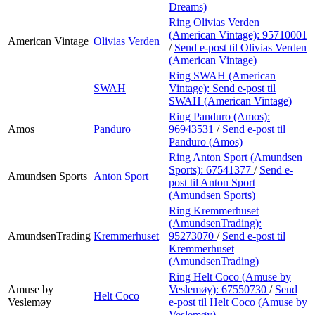
Dreams)
Ring Olivias Verden
(American Vintage):
95710001
American Vintage
Olivias Verden
/
Send e-post
til Olivias Verden
(American Vintage)
Ring SWAH (American
SWAH
Vintage):
Send e-post
til
SWAH (American Vintage)
Ring Panduro (Amos):
Amos
Panduro
96943531
/
Send e-post
til
Panduro (Amos)
Ring Anton Sport (Amundsen
Sports):
67541377
/
Send e-
Amundsen Sports
Anton Sport
post
til Anton Sport
(Amundsen Sports)
Ring Kremmerhuset
(AmundsenTrading):
AmundsenTrading
Kremmerhuset
95273070
/
Send e-post
til
Kremmerhuset
(AmundsenTrading)
Ring Helt Coco (Amuse by
Amuse by
Veslemøy):
67550730
/
Send
Helt Coco
Veslemøy
e-post
til Helt Coco (Amuse by
Veslemøy)