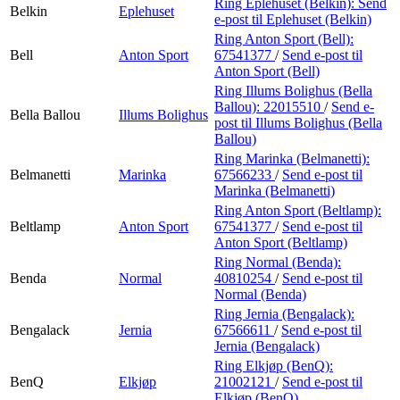
Ring Eplehuset (Belkin):
Send
Belkin
Eplehuset
e-post
til Eplehuset (Belkin)
Ring Anton Sport (Bell):
Bell
Anton Sport
67541377
/
Send e-post
til
Anton Sport (Bell)
Ring Illums Bolighus (Bella
Ballou):
22015510
/
Send e-
Bella Ballou
Illums Bolighus
post
til Illums Bolighus (Bella
Ballou)
Ring Marinka (Belmanetti):
Belmanetti
Marinka
67566233
/
Send e-post
til
Marinka (Belmanetti)
Ring Anton Sport (Beltlamp):
Beltlamp
Anton Sport
67541377
/
Send e-post
til
Anton Sport (Beltlamp)
Ring Normal (Benda):
Benda
Normal
40810254
/
Send e-post
til
Normal (Benda)
Ring Jernia (Bengalack):
Bengalack
Jernia
67566611
/
Send e-post
til
Jernia (Bengalack)
Ring Elkjøp (BenQ):
BenQ
Elkjøp
21002121
/
Send e-post
til
Elkjøp (BenQ)