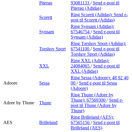
Piteraq
93081133
/
Send e-post
til
Piteraq (Adidas)
Ring Scorett (Adidas):
Send e-
Scorett
post
til Scorett (Adidas)
Ring Synsam (Adidas):
Synsam
67546754
/
Send e-post
til
Synsam (Adidas)
Ring Torshov Sport (Adidas):
Torshov Sport
67541100
/
Send e-post
til
Torshov Sport (Adidas)
Ring XXL (Adidas):
XXL
24084065
/
Send e-post
til
XXL (Adidas)
Ring Sessa (Adoore):
48 92 40
Adoore
Sessa
00
/
Send e-post
til Sessa
(Adoore)
Ring Thune (Adore by
Thune):
67569300
/
Send e-
Adore by Thune
Thune
post
til Thune (Adore by
Thune)
Ring Brilleland (AES):
AES
Brilleland
67565156
/
Send e-post
til
Brilleland (AES)