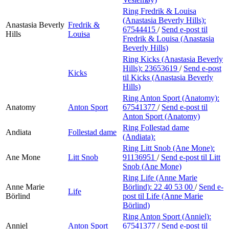
Ring Fredrik & Louisa
(Anastasia Beverly Hills):
Anastasia Beverly
Fredrik &
67544415
/
Send e-post
til
Hills
Louisa
Fredrik & Louisa (Anastasia
Beverly Hills)
Ring Kicks (Anastasia Beverly
Hills):
23653619
/
Send e-post
Kicks
til Kicks (Anastasia Beverly
Hills)
Ring Anton Sport (Anatomy):
Anatomy
Anton Sport
67541377
/
Send e-post
til
Anton Sport (Anatomy)
Ring Follestad dame
Andiata
Follestad dame
(Andiata):
Ring Litt Snob (Ane Mone):
Ane Mone
Litt Snob
91136951
/
Send e-post
til Litt
Snob (Ane Mone)
Ring Life (Anne Marie
Anne Marie
Börlind):
22 40 53 00
/
Send e-
Life
Börlind
post
til Life (Anne Marie
Börlind)
Ring Anton Sport (Anniel):
Anniel
Anton Sport
67541377
/
Send e-post
til