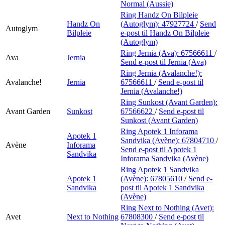
Normal (Aussie)
Ring Handz On Bilpleie
Handz On
(Autoglym):
47927724
/
Send
Autoglym
Bilpleie
e-post
til Handz On Bilpleie
(Autoglym)
Ring Jernia (Ava):
67566611
/
Ava
Jernia
Send e-post
til Jernia (Ava)
Ring Jernia (Avalanche!):
Avalanche!
Jernia
67566611
/
Send e-post
til
Jernia (Avalanche!)
Ring Sunkost (Avant Garden):
Avant Garden
Sunkost
67566622
/
Send e-post
til
Sunkost (Avant Garden)
Ring Apotek 1 Inforama
Apotek 1
Sandvika (Avène):
67804710
/
Avène
Inforama
Send e-post
til Apotek 1
Sandvika
Inforama Sandvika (Avène)
Ring Apotek 1 Sandvika
Apotek 1
(Avène):
67805610
/
Send e-
Sandvika
post
til Apotek 1 Sandvika
(Avène)
Ring Next to Nothing (Avet):
Avet
Next to Nothing
67808300
/
Send e-post
til