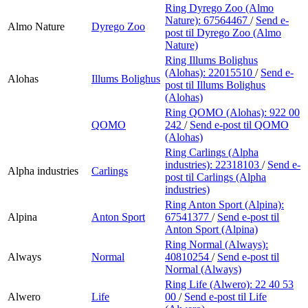
Ring Dyrego Zoo (Almo
Nature):
67564467
/
Send e-
Almo Nature
Dyrego Zoo
post
til Dyrego Zoo (Almo
Nature)
Ring Illums Bolighus
(Alohas):
22015510
/
Send e-
Alohas
Illums Bolighus
post
til Illums Bolighus
(Alohas)
Ring QOMO (Alohas):
922 00
QOMO
242
/
Send e-post
til QOMO
(Alohas)
Ring Carlings (Alpha
industries):
22318103
/
Send e-
Alpha industries
Carlings
post
til Carlings (Alpha
industries)
Ring Anton Sport (Alpina):
Alpina
Anton Sport
67541377
/
Send e-post
til
Anton Sport (Alpina)
Ring Normal (Always):
Always
Normal
40810254
/
Send e-post
til
Normal (Always)
Ring Life (Alwero):
22 40 53
Alwero
Life
00
/
Send e-post
til Life