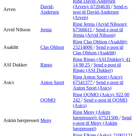
Ring David-Andersen
David-
(Arven):
67204630
/
Send e-
Arven
Andersen
post
til David-Andersen
(Arven)
Ring Jernia (Arvid Nilsson):
Arvid Nilsson
Jernia
67566611
/
Send e-post
til
Jernia (Arvid Nilsson)
Ring Clas Ohlson (Asaklitt):
Asaklitt
Clas Ohlson
23214000
/
Send e-post
til
Clas Ohlson (Asaklitt)
Ring Ringo (ASI Dukker):
41
ASI Dukker
Ringo
14 98 25
/
Send e-post
til
Ringo (ASI Dukker)
Ring Anton Sport (Asics):
Asics
Anton Sport
67541377
/
Send e-post
til
Anton Sport (Asics)
Ring QOMO (Asics):
922 00
QOMO
242
/
Send e-post
til QOMO
(Asics)
Ring Meny (Askim
bærpresseri):
67521500
/
Send
Askim bærpresseri
Meny
e-post
til Meny (Askim
bærpresseri)
Ring Elkjøp (Asko):
21002121