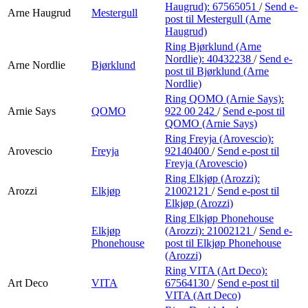
Haugrud):
67565051
/
Send e-
Arne Haugrud
Mestergull
post
til Mestergull (Arne
Haugrud)
Ring Bjørklund (Arne
Nordlie):
40432238
/
Send e-
Arne Nordlie
Bjørklund
post
til Bjørklund (Arne
Nordlie)
Ring QOMO (Arnie Says):
Arnie Says
QOMO
922 00 242
/
Send e-post
til
QOMO (Arnie Says)
Ring Freyja (Arovescio):
Arovescio
Freyja
92140400
/
Send e-post
til
Freyja (Arovescio)
Ring Elkjøp (Arozzi):
Arozzi
Elkjøp
21002121
/
Send e-post
til
Elkjøp (Arozzi)
Ring Elkjøp Phonehouse
Elkjøp
(Arozzi):
21002121
/
Send e-
Phonehouse
post
til Elkjøp Phonehouse
(Arozzi)
Ring VITA (Art Deco):
Art Deco
VITA
67564130
/
Send e-post
til
VITA (Art Deco)