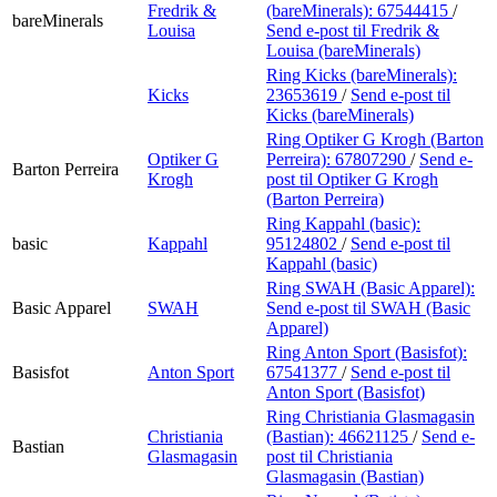
Fredrik &
(bareMinerals):
67544415
/
bareMinerals
Louisa
Send e-post
til Fredrik &
Louisa (bareMinerals)
Ring Kicks (bareMinerals):
Kicks
23653619
/
Send e-post
til
Kicks (bareMinerals)
Ring Optiker G Krogh (Barton
Optiker G
Perreira):
67807290
/
Send e-
Barton Perreira
Krogh
post
til Optiker G Krogh
(Barton Perreira)
Ring Kappahl (basic):
basic
Kappahl
95124802
/
Send e-post
til
Kappahl (basic)
Ring SWAH (Basic Apparel):
Basic Apparel
SWAH
Send e-post
til SWAH (Basic
Apparel)
Ring Anton Sport (Basisfot):
Basisfot
Anton Sport
67541377
/
Send e-post
til
Anton Sport (Basisfot)
Ring Christiania Glasmagasin
Christiania
(Bastian):
46621125
/
Send e-
Bastian
Glasmagasin
post
til Christiania
Glasmagasin (Bastian)