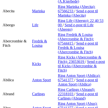
Min Shopping-app
(A.Kjærbede)
Ring Marinka (Abecita):
Abecita
Marinka
67566233
/
Send e-post
til
Marinka (Abecita)
Ring Life (Abeego):
22 40 53
Abeego
Life
00
/
Send e-post
til Life
(Abeego)
Ring Fredrik & Louisa
(Abercrombie & Fitch):
Abercrombie &
Fredrik &
67544415
/
Send e-post
til
Fitch
Louisa
Fredrik & Louisa
(Abercrombie & Fitch)
Ring Kicks (Abercrombie &
Fitch):
23653619
/
Send e-post
Kicks
til Kicks (Abercrombie &
Fitch)
Ring Anton Sport (Abilica):
Abilica
Anton Sport
67541377
/
Send e-post
til
Anton Sport (Abilica)
Ring Carlings (Abrand):
Abrand
Carlings
22318103
/
Send e-post
til
Carlings (Abrand)
Ring Anton Sport (Abus):
Abus
Anton Sport
67541377
/
Send e-post
til