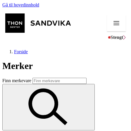
Gå til hovedinnhold
Stengt
Forside
Merker
Butikker
Finn merkevare
Mat og drikke
Helse
Aktiviteter
Tilbud