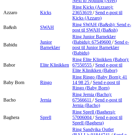
Next to Nothing (Avet)
Ring Kicks (Azzaro):
Azzaro
Kicks
23653619
/
Send e-post
til
Kicks (Azzaro)
Ring SWAH (Ba&sh):
Send e-
Ba&sh
SWAH
post
til SWAH (Ba&sh)
Ring Junior Barneklær
Junior
(Babidu):
67549600
/
Send e-
Babidu
Barneklær
post
til Junior Barneklær
(Babidu)
Ring Elite Klinikken (Babor):
Babor
Elite Klinikken
67550555
/
Send e-post
til
Elite Klinikken (Babor)
Ring Ringo (Baby Born):
41
Baby Born
Ringo
14 98 25
/
Send e-post
til
Ringo (Baby Born)
Ring Jernia (Bacho):
Bacho
Jernia
67566611
/
Send e-post
til
Jernia (Bacho)
Ring Sprell (Baghera):
Baghera
Sprell
57006004
/
Send e-post
til
Sprell (Baghera)
Ring Sandvika Outlet
(BALL):
91844741
/
Send e-