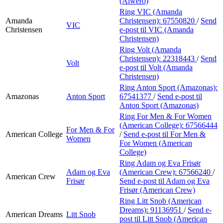
(Alwero)
Ring VIC (Amanda
Amanda
Christensen):
67550820
/
Send
VIC
Christensen
e-post
til VIC (Amanda
Christensen)
Ring Volt (Amanda
Christensen):
22318443
/
Send
Volt
e-post
til Volt (Amanda
Christensen)
Ring Anton Sport (Amazonas):
Amazonas
Anton Sport
67541377
/
Send e-post
til
Anton Sport (Amazonas)
Ring For Men & For Women
(American College):
67566444
For Men & For
American College
/
Send e-post
til For Men &
Women
For Women (American
College)
Ring Adam og Eva Frisør
Adam og Eva
(American Crew):
67566240
/
American Crew
Frisør
Send e-post
til Adam og Eva
Frisør (American Crew)
Ring Litt Snob (American
Dreams):
91136951
/
Send e-
American Dreams
Litt Snob
post
til Litt Snob (American