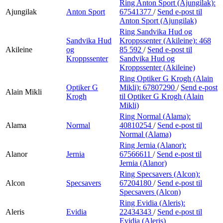
Ring Anton Sport (Ajungilak):
Ajungilak
Anton Sport
67541377
/
Send e-post
til
Anton Sport (Ajungilak)
Ring Sandvika Hud og
Sandvika Hud
Kroppssenter (Akileine):
468
Akileine
og
85 592
/
Send e-post
til
Kroppssenter
Sandvika Hud og
Kroppssenter (Akileine)
Ring Optiker G Krogh (Alain
Optiker G
Mikli):
67807290
/
Send e-post
Alain Mikli
Krogh
til Optiker G Krogh (Alain
Mikli)
Ring Normal (Alama):
Alama
Normal
40810254
/
Send e-post
til
Normal (Alama)
Ring Jernia (Alanor):
Alanor
Jernia
67566611
/
Send e-post
til
Jernia (Alanor)
Ring Specsavers (Alcon):
Alcon
Specsavers
67204180
/
Send e-post
til
Specsavers (Alcon)
Ring Evidia (Aleris):
Aleris
Evidia
22434343
/
Send e-post
til
Evidia (Aleris)