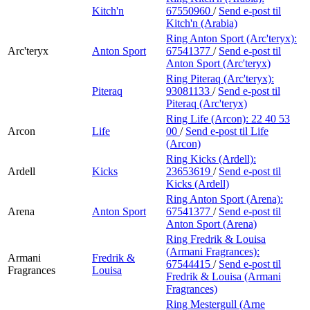
Kitch'n
67550960
/
Send e-post
til
Kitch'n (Arabia)
Ring Anton Sport (Arc'teryx):
Arc'teryx
Anton Sport
67541377
/
Send e-post
til
Anton Sport (Arc'teryx)
Ring Piteraq (Arc'teryx):
Piteraq
93081133
/
Send e-post
til
Piteraq (Arc'teryx)
Ring Life (Arcon):
22 40 53
Arcon
Life
00
/
Send e-post
til Life
(Arcon)
Ring Kicks (Ardell):
Ardell
Kicks
23653619
/
Send e-post
til
Kicks (Ardell)
Ring Anton Sport (Arena):
Arena
Anton Sport
67541377
/
Send e-post
til
Anton Sport (Arena)
Ring Fredrik & Louisa
(Armani Fragrances):
Armani
Fredrik &
67544415
/
Send e-post
til
Fragrances
Louisa
Fredrik & Louisa (Armani
Fragrances)
Ring Mestergull (Arne