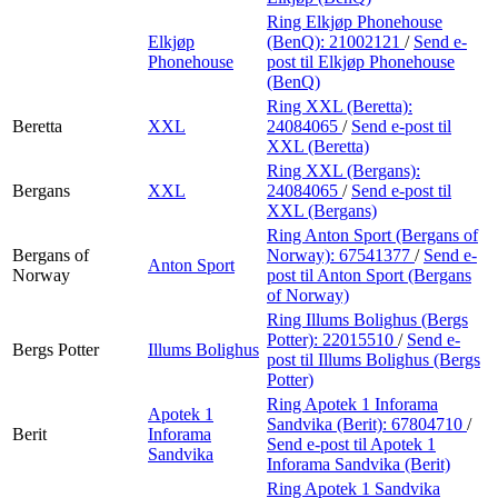
Ring Elkjøp Phonehouse
Elkjøp
(BenQ):
21002121
/
Send e-
Phonehouse
post
til Elkjøp Phonehouse
(BenQ)
Ring XXL (Beretta):
Beretta
XXL
24084065
/
Send e-post
til
XXL (Beretta)
Ring XXL (Bergans):
Bergans
XXL
24084065
/
Send e-post
til
XXL (Bergans)
Ring Anton Sport (Bergans of
Bergans of
Norway):
67541377
/
Send e-
Anton Sport
Norway
post
til Anton Sport (Bergans
of Norway)
Ring Illums Bolighus (Bergs
Potter):
22015510
/
Send e-
Bergs Potter
Illums Bolighus
post
til Illums Bolighus (Bergs
Potter)
Ring Apotek 1 Inforama
Apotek 1
Sandvika (Berit):
67804710
/
Berit
Inforama
Send e-post
til Apotek 1
Sandvika
Inforama Sandvika (Berit)
Ring Apotek 1 Sandvika