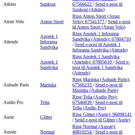
Atkins
Sunkost
67566622
/
Send e-post
til
Sunkost (Atkins)
Ring Anton Sport (Atran
Atran Velo
Anton Sport
Velo):
67541377
/
Send e-post
til Anton Sport (Atran Velo)
Ring Apotek 1 Inforama
Apotek 1
Sandvika (Attends):
67804710
Attends
Inforama
/
Send e-post
til Apotek 1
Sandvika
Inforama Sandvika (Attends)
Ring Apotek 1 Sandvika
Apotek 1
(Attends):
67805610
/
Send e-
Sandvika
post
til Apotek 1 Sandvika
(Attends)
Ring Marinka (Aubade Paris):
Aubade Paris
Marinka
67566233
/
Send e-post
til
Marinka (Aubade Paris)
Ring Telia (Audio Pro):
Audio Pro
Telia
67546839
/
Send e-post
til
Telia (Audio Pro)
Ring Glitter (Aurie):
96098141
Aurie
Glitter
/
Send e-post
til Glitter (Aurie)
Ring Normal (Aussie):
Aussie
Normal
40810254
/
Send e-post
til