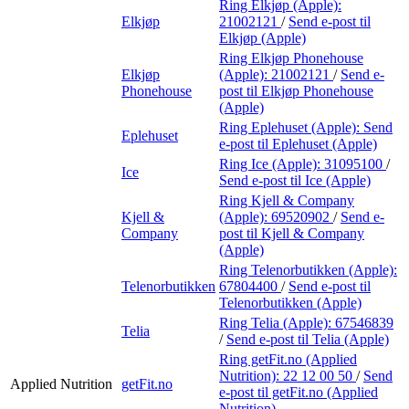
Ring Elkjøp (Apple):
Elkjøp
21002121
/
Send e-post
til
Elkjøp (Apple)
Ring Elkjøp Phonehouse
Elkjøp
(Apple):
21002121
/
Send e-
Phonehouse
post
til Elkjøp Phonehouse
(Apple)
Ring Eplehuset (Apple):
Send
Eplehuset
e-post
til Eplehuset (Apple)
Ring Ice (Apple):
31095100
/
Ice
Send e-post
til Ice (Apple)
Ring Kjell & Company
Kjell &
(Apple):
69520902
/
Send e-
Company
post
til Kjell & Company
(Apple)
Ring Telenorbutikken (Apple):
Telenorbutikken
67804400
/
Send e-post
til
Telenorbutikken (Apple)
Ring Telia (Apple):
67546839
Telia
/
Send e-post
til Telia (Apple)
Ring getFit.no (Applied
Nutrition):
22 12 00 50
/
Send
Applied Nutrition
getFit.no
e-post
til getFit.no (Applied
Nutrition)