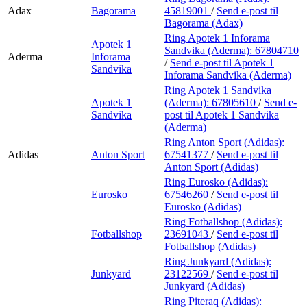
Adax
Bagorama
45819001
/
Send e-post
til
Bagorama (Adax)
Ring Apotek 1 Inforama
Apotek 1
Sandvika (Aderma):
67804710
Aderma
Inforama
/
Send e-post
til Apotek 1
Sandvika
Inforama Sandvika (Aderma)
Ring Apotek 1 Sandvika
Apotek 1
(Aderma):
67805610
/
Send e-
Sandvika
post
til Apotek 1 Sandvika
(Aderma)
Ring Anton Sport (Adidas):
Adidas
Anton Sport
67541377
/
Send e-post
til
Anton Sport (Adidas)
Ring Eurosko (Adidas):
Eurosko
67546260
/
Send e-post
til
Eurosko (Adidas)
Ring Fotballshop (Adidas):
Fotballshop
23691043
/
Send e-post
til
Fotballshop (Adidas)
Ring Junkyard (Adidas):
Junkyard
23122569
/
Send e-post
til
Junkyard (Adidas)
Ring Piteraq (Adidas):