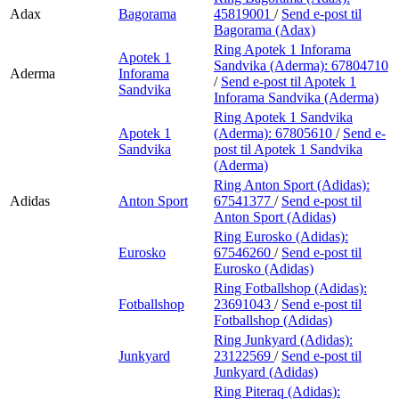
Adax
Bagorama
45819001
/
Send e-post
til
Bagorama (Adax)
Ring Apotek 1 Inforama
Apotek 1
Sandvika (Aderma):
67804710
Aderma
Inforama
/
Send e-post
til Apotek 1
Sandvika
Inforama Sandvika (Aderma)
Ring Apotek 1 Sandvika
Apotek 1
(Aderma):
67805610
/
Send e-
Sandvika
post
til Apotek 1 Sandvika
(Aderma)
Ring Anton Sport (Adidas):
Adidas
Anton Sport
67541377
/
Send e-post
til
Anton Sport (Adidas)
Ring Eurosko (Adidas):
Eurosko
67546260
/
Send e-post
til
Eurosko (Adidas)
Ring Fotballshop (Adidas):
Fotballshop
23691043
/
Send e-post
til
Fotballshop (Adidas)
Ring Junkyard (Adidas):
Junkyard
23122569
/
Send e-post
til
Junkyard (Adidas)
Ring Piteraq (Adidas):