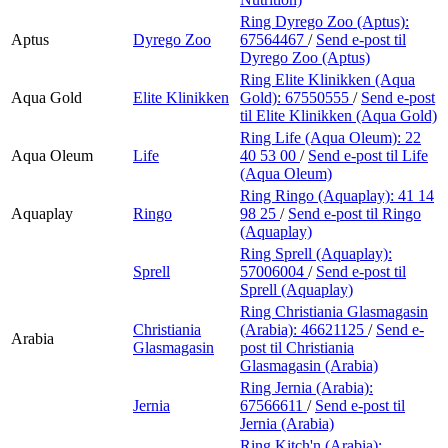
Ring Dyrego Zoo (Aptus):
Aptus
Dyrego Zoo
67564467
/
Send e-post
til
Dyrego Zoo (Aptus)
Ring Elite Klinikken (Aqua
Aqua Gold
Elite Klinikken
Gold):
67550555
/
Send e-post
til Elite Klinikken (Aqua Gold)
Ring Life (Aqua Oleum):
22
Aqua Oleum
Life
40 53 00
/
Send e-post
til Life
(Aqua Oleum)
Ring Ringo (Aquaplay):
41 14
Aquaplay
Ringo
98 25
/
Send e-post
til Ringo
(Aquaplay)
Ring Sprell (Aquaplay):
Sprell
57006004
/
Send e-post
til
Sprell (Aquaplay)
Ring Christiania Glasmagasin
Christiania
(Arabia):
46621125
/
Send e-
Arabia
Glasmagasin
post
til Christiania
Glasmagasin (Arabia)
Ring Jernia (Arabia):
Jernia
67566611
/
Send e-post
til
Jernia (Arabia)
Ring Kitch'n (Arabia):