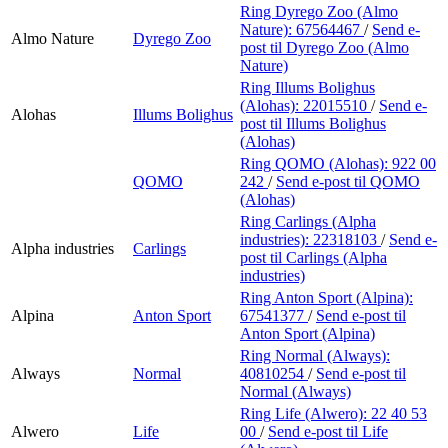
Ring Dyrego Zoo (Almo
Nature):
67564467
/
Send e-
Almo Nature
Dyrego Zoo
post
til Dyrego Zoo (Almo
Nature)
Ring Illums Bolighus
(Alohas):
22015510
/
Send e-
Alohas
Illums Bolighus
post
til Illums Bolighus
(Alohas)
Ring QOMO (Alohas):
922 00
QOMO
242
/
Send e-post
til QOMO
(Alohas)
Ring Carlings (Alpha
industries):
22318103
/
Send e-
Alpha industries
Carlings
post
til Carlings (Alpha
industries)
Ring Anton Sport (Alpina):
Alpina
Anton Sport
67541377
/
Send e-post
til
Anton Sport (Alpina)
Ring Normal (Always):
Always
Normal
40810254
/
Send e-post
til
Normal (Always)
Ring Life (Alwero):
22 40 53
Alwero
Life
00
/
Send e-post
til Life