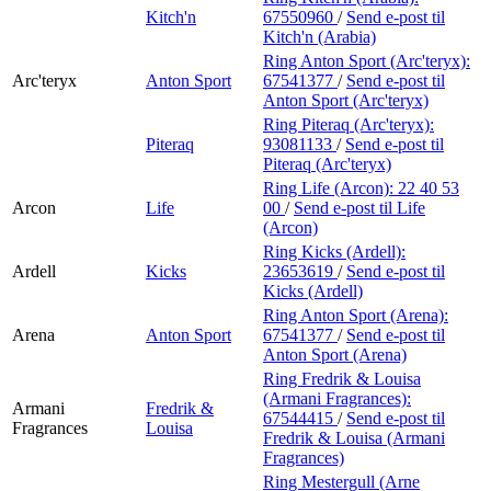
Kitch'n
67550960
/
Send e-post
til
Kitch'n (Arabia)
Ring Anton Sport (Arc'teryx):
Arc'teryx
Anton Sport
67541377
/
Send e-post
til
Anton Sport (Arc'teryx)
Ring Piteraq (Arc'teryx):
Piteraq
93081133
/
Send e-post
til
Piteraq (Arc'teryx)
Ring Life (Arcon):
22 40 53
Arcon
Life
00
/
Send e-post
til Life
(Arcon)
Ring Kicks (Ardell):
Ardell
Kicks
23653619
/
Send e-post
til
Kicks (Ardell)
Ring Anton Sport (Arena):
Arena
Anton Sport
67541377
/
Send e-post
til
Anton Sport (Arena)
Ring Fredrik & Louisa
(Armani Fragrances):
Armani
Fredrik &
67544415
/
Send e-post
til
Fragrances
Louisa
Fredrik & Louisa (Armani
Fragrances)
Ring Mestergull (Arne