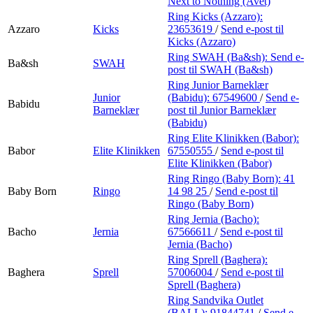
Next to Nothing (Avet)
Ring Kicks (Azzaro):
Azzaro
Kicks
23653619
/
Send e-post
til
Kicks (Azzaro)
Ring SWAH (Ba&sh):
Send e-
Ba&sh
SWAH
post
til SWAH (Ba&sh)
Ring Junior Barneklær
Junior
(Babidu):
67549600
/
Send e-
Babidu
Barneklær
post
til Junior Barneklær
(Babidu)
Ring Elite Klinikken (Babor):
Babor
Elite Klinikken
67550555
/
Send e-post
til
Elite Klinikken (Babor)
Ring Ringo (Baby Born):
41
Baby Born
Ringo
14 98 25
/
Send e-post
til
Ringo (Baby Born)
Ring Jernia (Bacho):
Bacho
Jernia
67566611
/
Send e-post
til
Jernia (Bacho)
Ring Sprell (Baghera):
Baghera
Sprell
57006004
/
Send e-post
til
Sprell (Baghera)
Ring Sandvika Outlet
(BALL):
91844741
/
Send e-