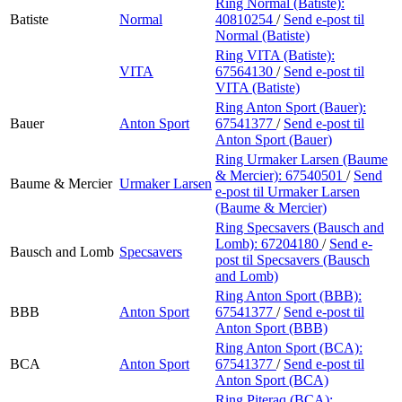
Ring Normal (Batiste):
Batiste
Normal
40810254
/
Send e-post
til
Normal (Batiste)
Ring VITA (Batiste):
VITA
67564130
/
Send e-post
til
VITA (Batiste)
Ring Anton Sport (Bauer):
Bauer
Anton Sport
67541377
/
Send e-post
til
Anton Sport (Bauer)
Ring Urmaker Larsen (Baume
& Mercier):
67540501
/
Send
Baume & Mercier
Urmaker Larsen
e-post
til Urmaker Larsen
(Baume & Mercier)
Ring Specsavers (Bausch and
Lomb):
67204180
/
Send e-
Bausch and Lomb
Specsavers
post
til Specsavers (Bausch
and Lomb)
Ring Anton Sport (BBB):
BBB
Anton Sport
67541377
/
Send e-post
til
Anton Sport (BBB)
Ring Anton Sport (BCA):
BCA
Anton Sport
67541377
/
Send e-post
til
Anton Sport (BCA)
Ring Piteraq (BCA):