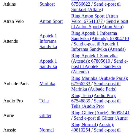
Atkins
Sunkost
67566622
/
Send e-post
til
Sunkost (Atkins)
Ring Anton Sport (Atran
Atran Velo
Anton Sport
Velo):
67541377
/
Send e-post
til Anton Sport (Atran Velo)
Ring Apotek 1 Inforama
Apotek 1
Sandvika (Attends):
67804710
Attends
Inforama
/
Send e-post
til Apotek 1
Sandvika
Inforama Sandvika (Attends)
Ring Apotek 1 Sandvika
Apotek 1
(Attends):
67805610
/
Send e-
Sandvika
post
til Apotek 1 Sandvika
(Attends)
Ring Marinka (Aubade Paris):
Aubade Paris
Marinka
67566233
/
Send e-post
til
Marinka (Aubade Paris)
Ring Telia (Audio Pro):
Audio Pro
Telia
67546839
/
Send e-post
til
Telia (Audio Pro)
Ring Glitter (Aurie):
96098141
Aurie
Glitter
/
Send e-post
til Glitter (Aurie)
Ring Normal (Aussie):
Aussie
Normal
40810254
/
Send e-post
til