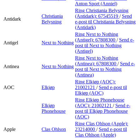
Anton Sport (Anniel)
Ring Christiania Belysning
Christiania
(Antidark):
67545519
/
Send
Antidark
Belysning
e-post
til Christiania Belysning
(Antidark)
Ring Next to Nothing
(Antigel):
67808300
/
Send e-
Antigel
Next to Nothing
post
til Next to Nothing
(Antigel)
Ring Next to Nothing
(Antinea):
67808300
/
Send e-
Antinea
Next to Nothing
post
til Next to Nothing
(Antinea)
Ring Elkjøp (AOC):
AOC
Elkjøp
21002121
/
Send e-post
til
Elkjøp (AOC)
Ring Elkjøp Phonehouse
Elkjøp
(AOC):
21002121
/
Send e-
Phonehouse
post
til Elkjøp Phonehouse
(AOC)
Ring Clas Ohlson (Apple):
Apple
Clas Ohlson
23214000
/
Send e-post
til
Clas Ohlson (Apple)