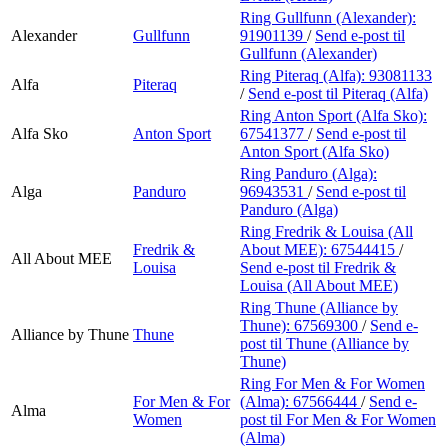
Ring Gullfunn (Alexander):
Alexander
Gullfunn
91901139
/
Send e-post
til
Gullfunn (Alexander)
Ring Piteraq (Alfa):
93081133
Alfa
Piteraq
/
Send e-post
til Piteraq (Alfa)
Ring Anton Sport (Alfa Sko):
Alfa Sko
Anton Sport
67541377
/
Send e-post
til
Anton Sport (Alfa Sko)
Ring Panduro (Alga):
Alga
Panduro
96943531
/
Send e-post
til
Panduro (Alga)
Ring Fredrik & Louisa (All
Fredrik &
About MEE):
67544415
/
All About MEE
Louisa
Send e-post
til Fredrik &
Louisa (All About MEE)
Ring Thune (Alliance by
Thune):
67569300
/
Send e-
Alliance by Thune
Thune
post
til Thune (Alliance by
Thune)
Ring For Men & For Women
For Men & For
(Alma):
67566444
/
Send e-
Alma
Women
post
til For Men & For Women
(Alma)