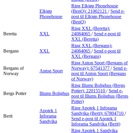
Ring Elkjøp Phonehouse
Elkjøp
(BenQ):
21002121
/
Send e-
Phonehouse
post
til Elkjøp Phonehouse
(BenQ)
Ring XXL (Beretta):
Beretta
XXL
24084065
/
Send e-post
til
XXL (Beretta)
Ring XXL (Bergans):
Bergans
XXL
24084065
/
Send e-post
til
XXL (Bergans)
Ring Anton Sport (Bergans of
Bergans of
Norway):
67541377
/
Send e-
Anton Sport
Norway
post
til Anton Sport (Bergans
of Norway)
Ring Illums Bolighus (Bergs
Potter):
22015510
/
Send e-
Bergs Potter
Illums Bolighus
post
til Illums Bolighus (Bergs
Potter)
Ring Apotek 1 Inforama
Apotek 1
Sandvika (Berit):
67804710
/
Berit
Inforama
Send e-post
til Apotek 1
Sandvika
Inforama Sandvika (Berit)
Ring Apotek 1 Sandvika