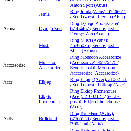
Anton Sport (Abus)
Ring Jernia (Abus):
67566611
Jernia
/
Send e-post
til Jernia (Abus)
Ring Dyrego Zoo (Acana):
Acana
Dyrego Zoo
67564467
/
Send e-post
til
Dyrego Zoo (Acana)
Ring Musti (Acana):
Musti
46706036
/
Send e-post
til
Musti (Acana)
Ring Monsoon Accessorize
Monsoon
(Accessorize):
45975475
/
Accessorize
Accessorize
Send e-post
til Monsoon
Accessorize (Accessorize)
Ring Elkjøp (Acer):
21002121
Acer
Elkjøp
/
Send e-post
til Elkjøp (Acer)
Ring Elkjøp Phonehouse
Elkjøp
(Acer):
21002121
/
Send e-
Phonehouse
post
til Elkjøp Phonehouse
(Acer)
Ring Brilleland (Activ):
Activ
Brilleland
67565156
/
Send e-post
til
Brilleland (Activ)
Ring Bagorama (Adax):