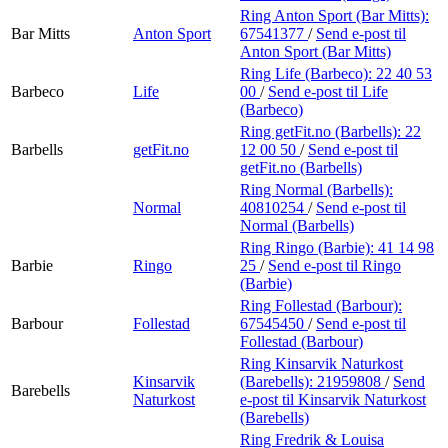
Ring Anton Sport (Bar Mitts):
Bar Mitts
Anton Sport
67541377
/
Send e-post
til
Anton Sport (Bar Mitts)
Ring Life (Barbeco):
22 40 53
Barbeco
Life
00
/
Send e-post
til Life
(Barbeco)
Ring getFit.no (Barbells):
22
Barbells
getFit.no
12 00 50
/
Send e-post
til
getFit.no (Barbells)
Ring Normal (Barbells):
Normal
40810254
/
Send e-post
til
Normal (Barbells)
Ring Ringo (Barbie):
41 14 98
Barbie
Ringo
25
/
Send e-post
til Ringo
(Barbie)
Ring Follestad (Barbour):
Barbour
Follestad
67545450
/
Send e-post
til
Follestad (Barbour)
Ring Kinsarvik Naturkost
Kinsarvik
(Barebells):
21959808
/
Send
Barebells
Naturkost
e-post
til Kinsarvik Naturkost
(Barebells)
Ring Fredrik & Louisa