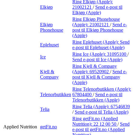
Ring Elkjøp (Apple):
Elkjøp
21002121
/
Send e-post
til
Elkjøp (Apple)
Ring Elkjøp Phonehouse
Elkjøp
(Apple):
21002121
/
Send e-
Phonehouse
post
til Elkjøp Phonehouse
(Apple)
Ring Eplehuset (Apple):
Send
Eplehuset
e-post
til Eplehuset (Apple)
Ring Ice (Apple):
31095100
/
Ice
Send e-post
til Ice (Apple)
Ring Kjell & Company
Kjell &
(Apple):
69520902
/
Send e-
Company
post
til Kjell & Company
(Apple)
Ring Telenorbutikken (Apple):
Telenorbutikken
67804400
/
Send e-post
til
Telenorbutikken (Apple)
Ring Telia (Apple):
67546839
Telia
/
Send e-post
til Telia (Apple)
Ring getFit.no (Applied
Nutrition):
22 12 00 50
/
Send
Applied Nutrition
getFit.no
e-post
til getFit.no (Applied
Nutrition)