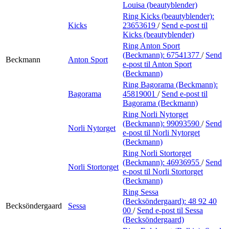
Louisa (beautyblender)
Ring Kicks (beautyblender):
Kicks
23653619
/
Send e-post
til
Kicks (beautyblender)
Ring Anton Sport
(Beckmann):
67541377
/
Send
Beckmann
Anton Sport
e-post
til Anton Sport
(Beckmann)
Ring Bagorama (Beckmann):
Bagorama
45819001
/
Send e-post
til
Bagorama (Beckmann)
Ring Norli Nytorget
(Beckmann):
99093590
/
Send
Norli Nytorget
e-post
til Norli Nytorget
(Beckmann)
Ring Norli Stortorget
(Beckmann):
46936955
/
Send
Norli Stortorget
e-post
til Norli Stortorget
(Beckmann)
Ring Sessa
(Becksöndergaard):
48 92 40
Becksöndergaard
Sessa
00
/
Send e-post
til Sessa
(Becksöndergaard)