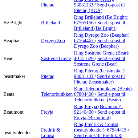
Piteraq
93081133
/
Send e-post
til
Piteraq (BCA)
Ring Brilleland (Be Bright):
Be Bright
Brilleland
67565156
/
Send e-post
til
Brilleland (Be Bright)
Ring Dyrego Zoo (Beaphar):
Beaphar
Dyrego Zoo
67564467
/
Send e-post
til
Dyrego Zoo (Beaphar)
Ring Søstrene Grene (Bear):
Bear
Søstrene Grene
40141629
/
Send e-post
til
Søstrene Grene (Bear)
Ring Piteraq (beastmaker):
beastmaker
Piteraq
93081133
/
Send e-post
til
Piteraq (beastmaker)
Ring Telenorbutikken (Beats):
Beats
Telenorbutikken
67804400
/
Send e-post
til
Telenorbutikken (Beats)
Ring Freyja (Beaumont):
Beaumont
Freyja
92140400
/
Send e-post
til
Freyja (Beaumont)
Ring Fredrik & Louisa
Fredrik &
(beautyblender):
67544415
/
beautyblender
Louisa
Send e-post
til Fredrik &