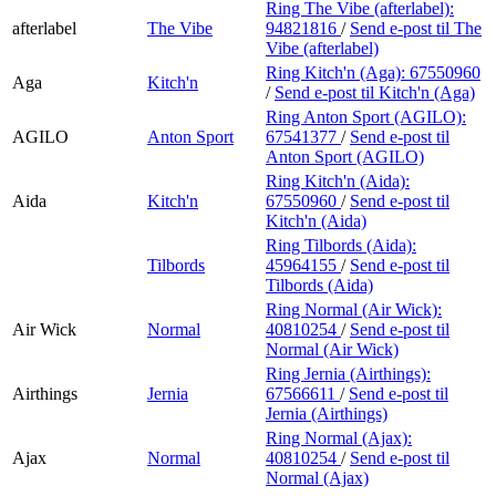
Ring The Vibe (afterlabel):
afterlabel
The Vibe
94821816
/
Send e-post
til The
Vibe (afterlabel)
Ring Kitch'n (Aga):
67550960
Aga
Kitch'n
/
Send e-post
til Kitch'n (Aga)
Ring Anton Sport (AGILO):
AGILO
Anton Sport
67541377
/
Send e-post
til
Anton Sport (AGILO)
Ring Kitch'n (Aida):
Aida
Kitch'n
67550960
/
Send e-post
til
Kitch'n (Aida)
Ring Tilbords (Aida):
Tilbords
45964155
/
Send e-post
til
Tilbords (Aida)
Ring Normal (Air Wick):
Air Wick
Normal
40810254
/
Send e-post
til
Normal (Air Wick)
Ring Jernia (Airthings):
Airthings
Jernia
67566611
/
Send e-post
til
Jernia (Airthings)
Ring Normal (Ajax):
Ajax
Normal
40810254
/
Send e-post
til
Normal (Ajax)