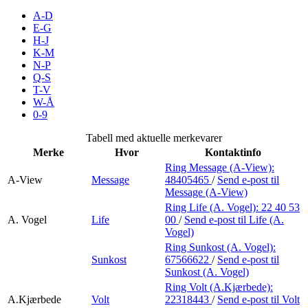
Merker
A-D
E-G
H-J
Inspirasjon
K-M
N-P
Q-S
T-V
Søk
W-Å
0-9
Tabell med aktuelle merkevarer
Merke
Hvor
Kontaktinfo
Åpningstider
Ring Message (A-View):
A-View
Message
48405465
/
Send e-post
til
Praktisk informasjon
Message (A-View)
Ring Life (A. Vogel):
22 40 53
Ledige stillinger
A. Vogel
Life
00
/
Send e-post
til Life (A.
Vogel)
Magasin
Ring Sunkost (A. Vogel):
Sunkost
67566622
/
Send e-post
til
Gavekort
Sunkost (A. Vogel)
Finn frem
Ring Volt (A.Kjærbede):
A.Kjærbede
Volt
22318443
/
Send e-post
til Volt