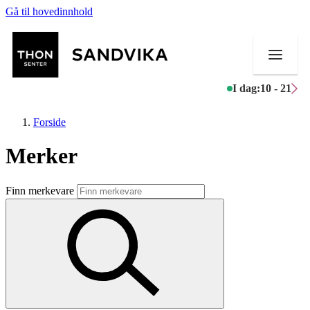
Gå til hovedinnhold
I dag:
10 - 21
Forside
Merker
Butikker
Finn merkevare
Mat og drikke
Helse
Aktiviteter
Tilbud