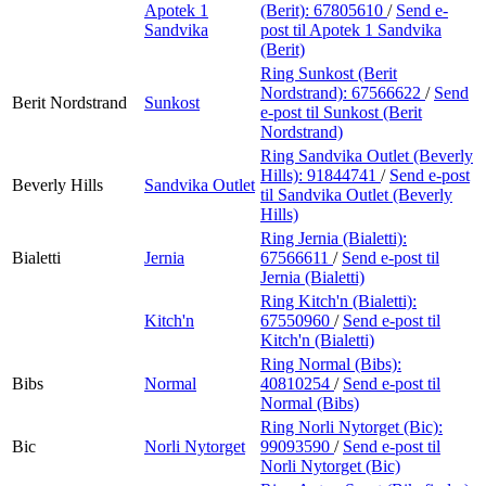
Apotek 1
(Berit):
67805610
/
Send e-
Sandvika
post
til Apotek 1 Sandvika
(Berit)
Ring Sunkost (Berit
Nordstrand):
67566622
/
Send
Berit Nordstrand
Sunkost
e-post
til Sunkost (Berit
Nordstrand)
Ring Sandvika Outlet (Beverly
Hills):
91844741
/
Send e-post
Beverly Hills
Sandvika Outlet
til Sandvika Outlet (Beverly
Hills)
Ring Jernia (Bialetti):
Bialetti
Jernia
67566611
/
Send e-post
til
Jernia (Bialetti)
Ring Kitch'n (Bialetti):
Kitch'n
67550960
/
Send e-post
til
Kitch'n (Bialetti)
Ring Normal (Bibs):
Bibs
Normal
40810254
/
Send e-post
til
Normal (Bibs)
Ring Norli Nytorget (Bic):
Bic
Norli Nytorget
99093590
/
Send e-post
til
Norli Nytorget (Bic)