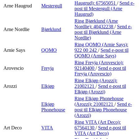
Haugrud):
67565051
/
Send e-
Arne Haugrud
Mestergull
post
til Mestergull (Arne
Haugrud)
Ring Bjørklund (Arne
Nordlie):
40432238
/
Send e-
Arne Nordlie
Bjørklund
post
til Bjørklund (Arne
Nordlie)
Ring QOMO (Arnie Says):
Arnie Says
QOMO
922 00 242
/
Send e-post
til
QOMO (Arnie Says)
Ring Freyja (Arovescio):
Arovescio
Freyja
92140400
/
Send e-post
til
Freyja (Arovescio)
Ring Elkjøp (Arozzi):
Arozzi
Elkjøp
21002121
/
Send e-post
til
Elkjøp (Arozzi)
Ring Elkjøp Phonehouse
Elkjøp
(Arozzi):
21002121
/
Send e-
Phonehouse
post
til Elkjøp Phonehouse
(Arozzi)
Ring VITA (Art Deco):
Art Deco
VITA
67564130
/
Send e-post
til
VITA (Art Deco)