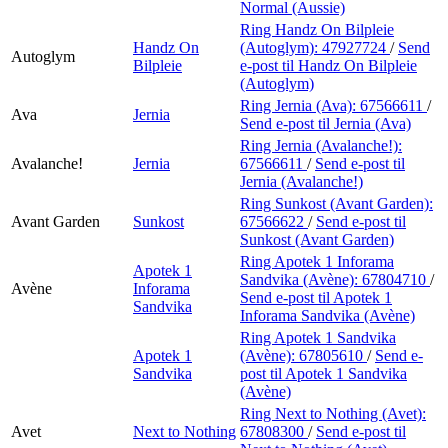
Normal (Aussie)
Ring Handz On Bilpleie
Handz On
(Autoglym):
47927724
/
Send
Autoglym
Bilpleie
e-post
til Handz On Bilpleie
(Autoglym)
Ring Jernia (Ava):
67566611
/
Ava
Jernia
Send e-post
til Jernia (Ava)
Ring Jernia (Avalanche!):
Avalanche!
Jernia
67566611
/
Send e-post
til
Jernia (Avalanche!)
Ring Sunkost (Avant Garden):
Avant Garden
Sunkost
67566622
/
Send e-post
til
Sunkost (Avant Garden)
Ring Apotek 1 Inforama
Apotek 1
Sandvika (Avène):
67804710
/
Avène
Inforama
Send e-post
til Apotek 1
Sandvika
Inforama Sandvika (Avène)
Ring Apotek 1 Sandvika
Apotek 1
(Avène):
67805610
/
Send e-
Sandvika
post
til Apotek 1 Sandvika
(Avène)
Ring Next to Nothing (Avet):
Avet
Next to Nothing
67808300
/
Send e-post
til