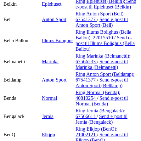
Ring Eplehuset (Belkin):
Send
Belkin
Eplehuset
e-post
til Eplehuset (Belkin)
Ring Anton Sport (Bell):
Bell
Anton Sport
67541377
/
Send e-post
til
Anton Sport (Bell)
Ring Illums Bolighus (Bella
Ballou):
22015510
/
Send e-
Bella Ballou
Illums Bolighus
post
til Illums Bolighus (Bella
Ballou)
Ring Marinka (Belmanetti):
Belmanetti
Marinka
67566233
/
Send e-post
til
Marinka (Belmanetti)
Ring Anton Sport (Beltlamp):
Beltlamp
Anton Sport
67541377
/
Send e-post
til
Anton Sport (Beltlamp)
Ring Normal (Benda):
Benda
Normal
40810254
/
Send e-post
til
Normal (Benda)
Ring Jernia (Bengalack):
Bengalack
Jernia
67566611
/
Send e-post
til
Jernia (Bengalack)
Ring Elkjøp (BenQ):
BenQ
Elkjøp
21002121
/
Send e-post
til
Elkjøp (BenQ)