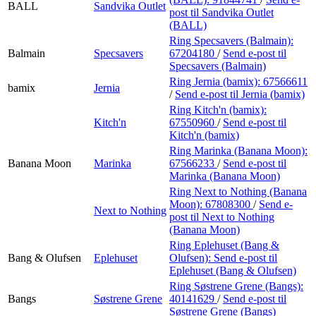
BALL
Sandvika Outlet
post
til Sandvika Outlet
(BALL)
Ring Specsavers (Balmain):
Balmain
Specsavers
67204180
/
Send e-post
til
Specsavers (Balmain)
Ring Jernia (bamix):
67566611
bamix
Jernia
/
Send e-post
til Jernia (bamix)
Ring Kitch'n (bamix):
Kitch'n
67550960
/
Send e-post
til
Kitch'n (bamix)
Ring Marinka (Banana Moon):
Banana Moon
Marinka
67566233
/
Send e-post
til
Marinka (Banana Moon)
Ring Next to Nothing (Banana
Moon):
67808300
/
Send e-
Next to Nothing
post
til Next to Nothing
(Banana Moon)
Ring Eplehuset (Bang &
Bang & Olufsen
Eplehuset
Olufsen):
Send e-post
til
Eplehuset (Bang & Olufsen)
Ring Søstrene Grene (Bangs):
Bangs
Søstrene Grene
40141629
/
Send e-post
til
Søstrene Grene (Bangs)