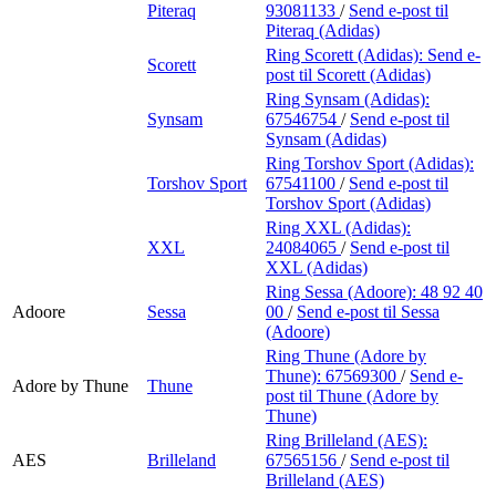
Piteraq
93081133
/
Send e-post
til
Piteraq (Adidas)
Ring Scorett (Adidas):
Send e-
Scorett
post
til Scorett (Adidas)
Ring Synsam (Adidas):
Synsam
67546754
/
Send e-post
til
Synsam (Adidas)
Ring Torshov Sport (Adidas):
Torshov Sport
67541100
/
Send e-post
til
Torshov Sport (Adidas)
Ring XXL (Adidas):
XXL
24084065
/
Send e-post
til
XXL (Adidas)
Ring Sessa (Adoore):
48 92 40
Adoore
Sessa
00
/
Send e-post
til Sessa
(Adoore)
Ring Thune (Adore by
Thune):
67569300
/
Send e-
Adore by Thune
Thune
post
til Thune (Adore by
Thune)
Ring Brilleland (AES):
AES
Brilleland
67565156
/
Send e-post
til
Brilleland (AES)