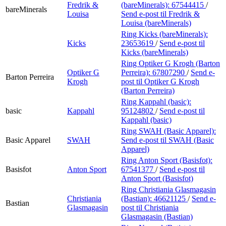
Fredrik &
(bareMinerals):
67544415
/
bareMinerals
Louisa
Send e-post
til Fredrik &
Louisa (bareMinerals)
Ring Kicks (bareMinerals):
Kicks
23653619
/
Send e-post
til
Kicks (bareMinerals)
Ring Optiker G Krogh (Barton
Optiker G
Perreira):
67807290
/
Send e-
Barton Perreira
Krogh
post
til Optiker G Krogh
(Barton Perreira)
Ring Kappahl (basic):
basic
Kappahl
95124802
/
Send e-post
til
Kappahl (basic)
Ring SWAH (Basic Apparel):
Basic Apparel
SWAH
Send e-post
til SWAH (Basic
Apparel)
Ring Anton Sport (Basisfot):
Basisfot
Anton Sport
67541377
/
Send e-post
til
Anton Sport (Basisfot)
Ring Christiania Glasmagasin
Christiania
(Bastian):
46621125
/
Send e-
Bastian
Glasmagasin
post
til Christiania
Glasmagasin (Bastian)