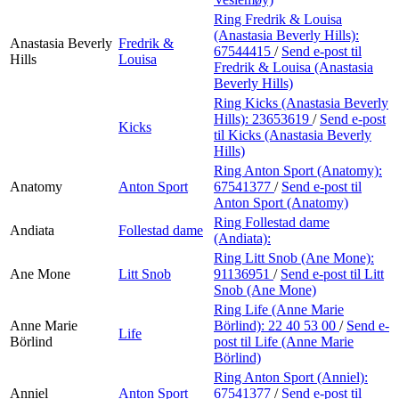
Ring Fredrik & Louisa
(Anastasia Beverly Hills):
Anastasia Beverly
Fredrik &
67544415
/
Send e-post
til
Hills
Louisa
Fredrik & Louisa (Anastasia
Beverly Hills)
Ring Kicks (Anastasia Beverly
Hills):
23653619
/
Send e-post
Kicks
til Kicks (Anastasia Beverly
Hills)
Ring Anton Sport (Anatomy):
Anatomy
Anton Sport
67541377
/
Send e-post
til
Anton Sport (Anatomy)
Ring Follestad dame
Andiata
Follestad dame
(Andiata):
Ring Litt Snob (Ane Mone):
Ane Mone
Litt Snob
91136951
/
Send e-post
til Litt
Snob (Ane Mone)
Ring Life (Anne Marie
Anne Marie
Börlind):
22 40 53 00
/
Send e-
Life
Börlind
post
til Life (Anne Marie
Börlind)
Ring Anton Sport (Anniel):
Anniel
Anton Sport
67541377
/
Send e-post
til