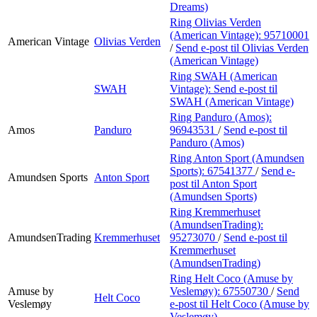
Dreams)
Ring Olivias Verden
(American Vintage):
95710001
American Vintage
Olivias Verden
/
Send e-post
til Olivias Verden
(American Vintage)
Ring SWAH (American
SWAH
Vintage):
Send e-post
til
SWAH (American Vintage)
Ring Panduro (Amos):
Amos
Panduro
96943531
/
Send e-post
til
Panduro (Amos)
Ring Anton Sport (Amundsen
Sports):
67541377
/
Send e-
Amundsen Sports
Anton Sport
post
til Anton Sport
(Amundsen Sports)
Ring Kremmerhuset
(AmundsenTrading):
AmundsenTrading
Kremmerhuset
95273070
/
Send e-post
til
Kremmerhuset
(AmundsenTrading)
Ring Helt Coco (Amuse by
Amuse by
Veslemøy):
67550730
/
Send
Helt Coco
Veslemøy
e-post
til Helt Coco (Amuse by
Veslemøy)