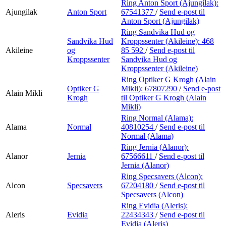
Ring Anton Sport (Ajungilak):
Ajungilak
Anton Sport
67541377
/
Send e-post
til
Anton Sport (Ajungilak)
Ring Sandvika Hud og
Sandvika Hud
Kroppssenter (Akileine):
468
Akileine
og
85 592
/
Send e-post
til
Kroppssenter
Sandvika Hud og
Kroppssenter (Akileine)
Ring Optiker G Krogh (Alain
Optiker G
Mikli):
67807290
/
Send e-post
Alain Mikli
Krogh
til Optiker G Krogh (Alain
Mikli)
Ring Normal (Alama):
Alama
Normal
40810254
/
Send e-post
til
Normal (Alama)
Ring Jernia (Alanor):
Alanor
Jernia
67566611
/
Send e-post
til
Jernia (Alanor)
Ring Specsavers (Alcon):
Alcon
Specsavers
67204180
/
Send e-post
til
Specsavers (Alcon)
Ring Evidia (Aleris):
Aleris
Evidia
22434343
/
Send e-post
til
Evidia (Aleris)