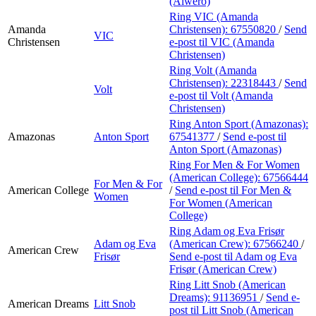
(Alwero)
Ring VIC (Amanda
Amanda
Christensen):
67550820
/
Send
VIC
Christensen
e-post
til VIC (Amanda
Christensen)
Ring Volt (Amanda
Christensen):
22318443
/
Send
Volt
e-post
til Volt (Amanda
Christensen)
Ring Anton Sport (Amazonas):
Amazonas
Anton Sport
67541377
/
Send e-post
til
Anton Sport (Amazonas)
Ring For Men & For Women
(American College):
67566444
For Men & For
American College
/
Send e-post
til For Men &
Women
For Women (American
College)
Ring Adam og Eva Frisør
Adam og Eva
(American Crew):
67566240
/
American Crew
Frisør
Send e-post
til Adam og Eva
Frisør (American Crew)
Ring Litt Snob (American
Dreams):
91136951
/
Send e-
American Dreams
Litt Snob
post
til Litt Snob (American