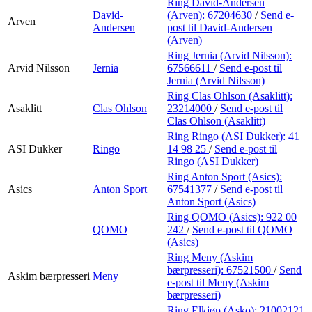
Ring David-Andersen
David-
(Arven):
67204630
/
Send e-
Arven
Andersen
post
til David-Andersen
(Arven)
Ring Jernia (Arvid Nilsson):
Arvid Nilsson
Jernia
67566611
/
Send e-post
til
Jernia (Arvid Nilsson)
Ring Clas Ohlson (Asaklitt):
Asaklitt
Clas Ohlson
23214000
/
Send e-post
til
Clas Ohlson (Asaklitt)
Ring Ringo (ASI Dukker):
41
ASI Dukker
Ringo
14 98 25
/
Send e-post
til
Ringo (ASI Dukker)
Ring Anton Sport (Asics):
Asics
Anton Sport
67541377
/
Send e-post
til
Anton Sport (Asics)
Ring QOMO (Asics):
922 00
QOMO
242
/
Send e-post
til QOMO
(Asics)
Ring Meny (Askim
bærpresseri):
67521500
/
Send
Askim bærpresseri
Meny
e-post
til Meny (Askim
bærpresseri)
Ring Elkjøp (Asko):
21002121