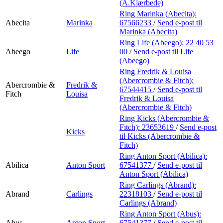
Min Shopping-app
(A.Kjærbede)
Ring Marinka (Abecita):
Abecita
Marinka
67566233
/
Send e-post
til
Marinka (Abecita)
Ring Life (Abeego):
22 40 53
Abeego
Life
00
/
Send e-post
til Life
(Abeego)
Ring Fredrik & Louisa
(Abercrombie & Fitch):
Abercrombie &
Fredrik &
67544415
/
Send e-post
til
Fitch
Louisa
Fredrik & Louisa
(Abercrombie & Fitch)
Ring Kicks (Abercrombie &
Fitch):
23653619
/
Send e-post
Kicks
til Kicks (Abercrombie &
Fitch)
Ring Anton Sport (Abilica):
Abilica
Anton Sport
67541377
/
Send e-post
til
Anton Sport (Abilica)
Ring Carlings (Abrand):
Abrand
Carlings
22318103
/
Send e-post
til
Carlings (Abrand)
Ring Anton Sport (Abus):
Abus
Anton Sport
67541377
/
Send e-post
til