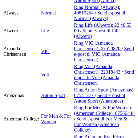
Anton Sport (Alpina)
Ring Normal (Always):
Always
Normal
40810254
/
Send e-post
til
Normal (Always)
Ring Life (Alwero):
22 40 53
Alwero
Life
00
/
Send e-post
til Life
(Alwero)
Ring VIC (Amanda
Amanda
Christensen):
67550820
/
Send
VIC
Christensen
e-post
til VIC (Amanda
Christensen)
Ring Volt (Amanda
Christensen):
22318443
/
Send
Volt
e-post
til Volt (Amanda
Christensen)
Ring Anton Sport (Amazonas):
Amazonas
Anton Sport
67541377
/
Send e-post
til
Anton Sport (Amazonas)
Ring For Men & For Women
(American College):
67566444
For Men & For
American College
/
Send e-post
til For Men &
Women
For Women (American
College)
Ring Adam og Eva Frisør