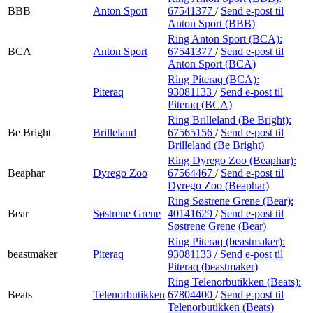
BBB
Anton Sport
67541377
/
Send e-post
til
Anton Sport (BBB)
Ring Anton Sport (BCA):
BCA
Anton Sport
67541377
/
Send e-post
til
Anton Sport (BCA)
Ring Piteraq (BCA):
Piteraq
93081133
/
Send e-post
til
Piteraq (BCA)
Ring Brilleland (Be Bright):
Be Bright
Brilleland
67565156
/
Send e-post
til
Brilleland (Be Bright)
Ring Dyrego Zoo (Beaphar):
Beaphar
Dyrego Zoo
67564467
/
Send e-post
til
Dyrego Zoo (Beaphar)
Ring Søstrene Grene (Bear):
Bear
Søstrene Grene
40141629
/
Send e-post
til
Søstrene Grene (Bear)
Ring Piteraq (beastmaker):
beastmaker
Piteraq
93081133
/
Send e-post
til
Piteraq (beastmaker)
Ring Telenorbutikken (Beats):
Beats
Telenorbutikken
67804400
/
Send e-post
til
Telenorbutikken (Beats)