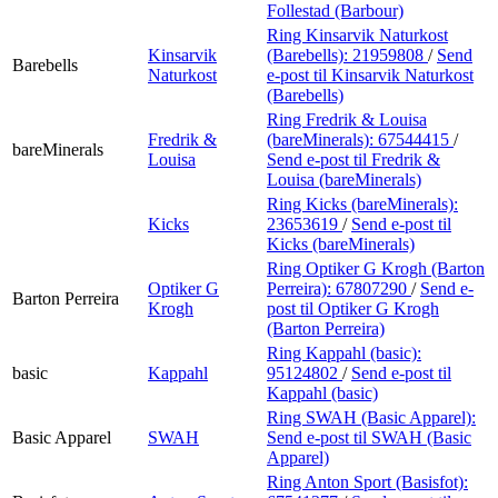
Follestad (Barbour)
Ring Kinsarvik Naturkost
Kinsarvik
(Barebells):
21959808
/
Send
Barebells
Naturkost
e-post
til Kinsarvik Naturkost
(Barebells)
Ring Fredrik & Louisa
Fredrik &
(bareMinerals):
67544415
/
bareMinerals
Louisa
Send e-post
til Fredrik &
Louisa (bareMinerals)
Ring Kicks (bareMinerals):
Kicks
23653619
/
Send e-post
til
Kicks (bareMinerals)
Ring Optiker G Krogh (Barton
Optiker G
Perreira):
67807290
/
Send e-
Barton Perreira
Krogh
post
til Optiker G Krogh
(Barton Perreira)
Ring Kappahl (basic):
basic
Kappahl
95124802
/
Send e-post
til
Kappahl (basic)
Ring SWAH (Basic Apparel):
Basic Apparel
SWAH
Send e-post
til SWAH (Basic
Apparel)
Ring Anton Sport (Basisfot):