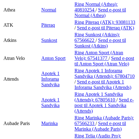
Ring Normal (Athea):
Athea
Normal
40810254
/
Send e-post
til
Normal (Athea)
Ring Piteraq (ATK):
93081133
ATK
Piteraq
/
Send e-post
til Piteraq (ATK)
Ring Sunkost (Atkins):
Atkins
Sunkost
67566622
/
Send e-post
til
Sunkost (Atkins)
Ring Anton Sport (Atran
Atran Velo
Anton Sport
Velo):
67541377
/
Send e-post
til Anton Sport (Atran Velo)
Ring Apotek 1 Inforama
Apotek 1
Sandvika (Attends):
67804710
Attends
Inforama
/
Send e-post
til Apotek 1
Sandvika
Inforama Sandvika (Attends)
Ring Apotek 1 Sandvika
Apotek 1
(Attends):
67805610
/
Send e-
Sandvika
post
til Apotek 1 Sandvika
(Attends)
Ring Marinka (Aubade Paris):
Aubade Paris
Marinka
67566233
/
Send e-post
til
Marinka (Aubade Paris)
Ring Telia (Audio Pro):