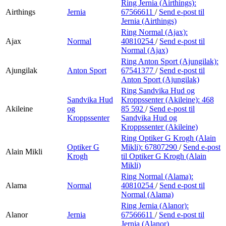
Ring Jernia (Airthings):
Airthings
Jernia
67566611
/
Send e-post
til
Jernia (Airthings)
Ring Normal (Ajax):
Ajax
Normal
40810254
/
Send e-post
til
Normal (Ajax)
Ring Anton Sport (Ajungilak):
Ajungilak
Anton Sport
67541377
/
Send e-post
til
Anton Sport (Ajungilak)
Ring Sandvika Hud og
Sandvika Hud
Kroppssenter (Akileine):
468
Akileine
og
85 592
/
Send e-post
til
Kroppssenter
Sandvika Hud og
Kroppssenter (Akileine)
Ring Optiker G Krogh (Alain
Optiker G
Mikli):
67807290
/
Send e-post
Alain Mikli
Krogh
til Optiker G Krogh (Alain
Mikli)
Ring Normal (Alama):
Alama
Normal
40810254
/
Send e-post
til
Normal (Alama)
Ring Jernia (Alanor):
Alanor
Jernia
67566611
/
Send e-post
til
Jernia (Alanor)