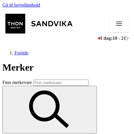
Gå til hovedinnhold
I dag:
10 - 21
Forside
Merker
Butikker
Finn merkevare
Mat og drikke
Helse
Aktiviteter
Tilbud