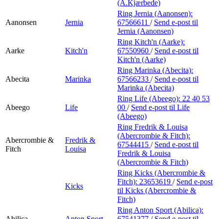
Min Shopping-app
(A.Kjærbede)
Ring Jernia (Aanonsen):
Aanonsen
Jernia
67566611
/
Send e-post
til
Jernia (Aanonsen)
Ring Kitch'n (Aarke):
Aarke
Kitch'n
67550960
/
Send e-post
til
Kitch'n (Aarke)
Ring Marinka (Abecita):
Abecita
Marinka
67566233
/
Send e-post
til
Marinka (Abecita)
Ring Life (Abeego):
22 40 53
Abeego
Life
00
/
Send e-post
til Life
(Abeego)
Ring Fredrik & Louisa
(Abercrombie & Fitch):
Abercrombie &
Fredrik &
67544415
/
Send e-post
til
Fitch
Louisa
Fredrik & Louisa
(Abercrombie & Fitch)
Ring Kicks (Abercrombie &
Fitch):
23653619
/
Send e-post
Kicks
til Kicks (Abercrombie &
Fitch)
Ring Anton Sport (Abilica):
Abilica
Anton Sport
67541377
/
Send e-post
til