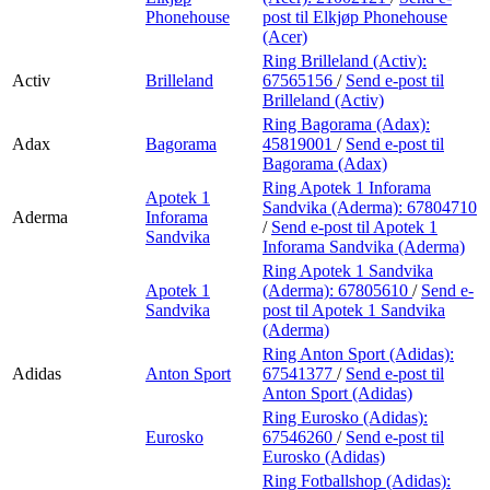
Phonehouse
post
til Elkjøp Phonehouse
(Acer)
Ring Brilleland (Activ):
Activ
Brilleland
67565156
/
Send e-post
til
Brilleland (Activ)
Ring Bagorama (Adax):
Adax
Bagorama
45819001
/
Send e-post
til
Bagorama (Adax)
Ring Apotek 1 Inforama
Apotek 1
Sandvika (Aderma):
67804710
Aderma
Inforama
/
Send e-post
til Apotek 1
Sandvika
Inforama Sandvika (Aderma)
Ring Apotek 1 Sandvika
Apotek 1
(Aderma):
67805610
/
Send e-
Sandvika
post
til Apotek 1 Sandvika
(Aderma)
Ring Anton Sport (Adidas):
Adidas
Anton Sport
67541377
/
Send e-post
til
Anton Sport (Adidas)
Ring Eurosko (Adidas):
Eurosko
67546260
/
Send e-post
til
Eurosko (Adidas)
Ring Fotballshop (Adidas):