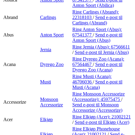
Anton Sport (Abilica)
Ring Carlings (Abrand):
Abrand
Carlings
22318103
/
Send e-post
til
Carlings (Abrand)
Ring Anton Sport (Abus):
Abus
Anton Sport
67541377
/
Send e-post
til
Anton Sport (Abus)
Ring Jernia (Abus):
67566611
Jernia
/
Send e-post
til Jernia (Abus)
Ring Dyrego Zoo (Acana):
Acana
Dyrego Zoo
67564467
/
Send e-post
til
Dyrego Zoo (Acana)
Ring Musti (Acana):
Musti
46706036
/
Send e-post
til
Musti (Acana)
Ring Monsoon Accessorize
Monsoon
(Accessorize):
45975475
/
Accessorize
Accessorize
Send e-post
til Monsoon
Accessorize (Accessorize)
Ring Elkjøp (Acer):
21002121
Acer
Elkjøp
/
Send e-post
til Elkjøp (Acer)
Ring Elkjøp Phonehouse
Elkjøp
(Acer):
21002121
/
Send e-