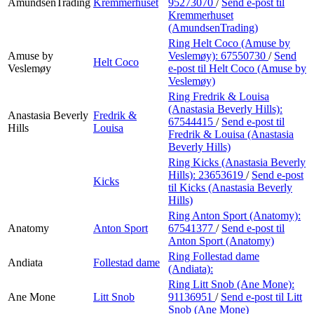
AmundsenTrading
Kremmerhuset
95273070
/
Send e-post
til
Kremmerhuset
(AmundsenTrading)
Ring Helt Coco (Amuse by
Amuse by
Veslemøy):
67550730
/
Send
Helt Coco
Veslemøy
e-post
til Helt Coco (Amuse by
Veslemøy)
Ring Fredrik & Louisa
(Anastasia Beverly Hills):
Anastasia Beverly
Fredrik &
67544415
/
Send e-post
til
Hills
Louisa
Fredrik & Louisa (Anastasia
Beverly Hills)
Ring Kicks (Anastasia Beverly
Hills):
23653619
/
Send e-post
Kicks
til Kicks (Anastasia Beverly
Hills)
Ring Anton Sport (Anatomy):
Anatomy
Anton Sport
67541377
/
Send e-post
til
Anton Sport (Anatomy)
Ring Follestad dame
Andiata
Follestad dame
(Andiata):
Ring Litt Snob (Ane Mone):
Ane Mone
Litt Snob
91136951
/
Send e-post
til Litt
Snob (Ane Mone)