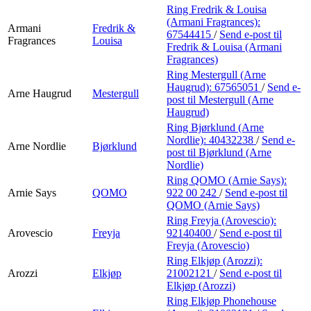
Ring Fredrik & Louisa
(Armani Fragrances):
Armani
Fredrik &
67544415
/
Send e-post
til
Fragrances
Louisa
Fredrik & Louisa (Armani
Fragrances)
Ring Mestergull (Arne
Haugrud):
67565051
/
Send e-
Arne Haugrud
Mestergull
post
til Mestergull (Arne
Haugrud)
Ring Bjørklund (Arne
Nordlie):
40432238
/
Send e-
Arne Nordlie
Bjørklund
post
til Bjørklund (Arne
Nordlie)
Ring QOMO (Arnie Says):
Arnie Says
QOMO
922 00 242
/
Send e-post
til
QOMO (Arnie Says)
Ring Freyja (Arovescio):
Arovescio
Freyja
92140400
/
Send e-post
til
Freyja (Arovescio)
Ring Elkjøp (Arozzi):
Arozzi
Elkjøp
21002121
/
Send e-post
til
Elkjøp (Arozzi)
Ring Elkjøp Phonehouse