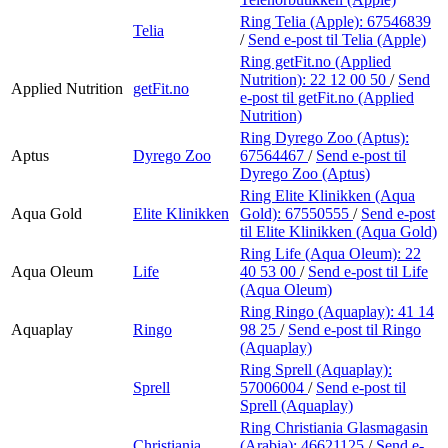
Ring Telia (Apple):
67546839
Telia
/
Send e-post
til Telia (Apple)
Ring getFit.no (Applied
Nutrition):
22 12 00 50
/
Send
Applied Nutrition
getFit.no
e-post
til getFit.no (Applied
Nutrition)
Ring Dyrego Zoo (Aptus):
Aptus
Dyrego Zoo
67564467
/
Send e-post
til
Dyrego Zoo (Aptus)
Ring Elite Klinikken (Aqua
Aqua Gold
Elite Klinikken
Gold):
67550555
/
Send e-post
til Elite Klinikken (Aqua Gold)
Ring Life (Aqua Oleum):
22
Aqua Oleum
Life
40 53 00
/
Send e-post
til Life
(Aqua Oleum)
Ring Ringo (Aquaplay):
41 14
Aquaplay
Ringo
98 25
/
Send e-post
til Ringo
(Aquaplay)
Ring Sprell (Aquaplay):
Sprell
57006004
/
Send e-post
til
Sprell (Aquaplay)
Ring Christiania Glasmagasin
Christiania
(Arabia):
46621125
/
Send e-