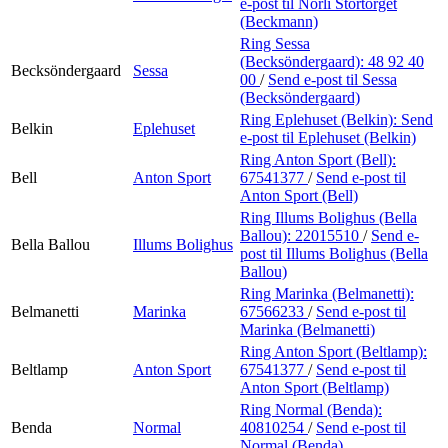
e-post
til Norli Stortorget
(Beckmann)
Ring Sessa
(Becksöndergaard):
48 92 40
Becksöndergaard
Sessa
00
/
Send e-post
til Sessa
(Becksöndergaard)
Ring Eplehuset (Belkin):
Send
Belkin
Eplehuset
e-post
til Eplehuset (Belkin)
Ring Anton Sport (Bell):
Bell
Anton Sport
67541377
/
Send e-post
til
Anton Sport (Bell)
Ring Illums Bolighus (Bella
Ballou):
22015510
/
Send e-
Bella Ballou
Illums Bolighus
post
til Illums Bolighus (Bella
Ballou)
Ring Marinka (Belmanetti):
Belmanetti
Marinka
67566233
/
Send e-post
til
Marinka (Belmanetti)
Ring Anton Sport (Beltlamp):
Beltlamp
Anton Sport
67541377
/
Send e-post
til
Anton Sport (Beltlamp)
Ring Normal (Benda):
Benda
Normal
40810254
/
Send e-post
til
Normal (Benda)