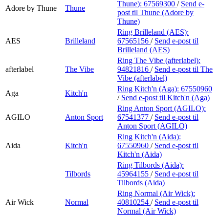
Thune):
67569300
/
Send e-
Adore by Thune
Thune
post
til Thune (Adore by
Thune)
Ring Brilleland (AES):
AES
Brilleland
67565156
/
Send e-post
til
Brilleland (AES)
Ring The Vibe (afterlabel):
afterlabel
The Vibe
94821816
/
Send e-post
til The
Vibe (afterlabel)
Ring Kitch'n (Aga):
67550960
Aga
Kitch'n
/
Send e-post
til Kitch'n (Aga)
Ring Anton Sport (AGILO):
AGILO
Anton Sport
67541377
/
Send e-post
til
Anton Sport (AGILO)
Ring Kitch'n (Aida):
Aida
Kitch'n
67550960
/
Send e-post
til
Kitch'n (Aida)
Ring Tilbords (Aida):
Tilbords
45964155
/
Send e-post
til
Tilbords (Aida)
Ring Normal (Air Wick):
Air Wick
Normal
40810254
/
Send e-post
til
Normal (Air Wick)