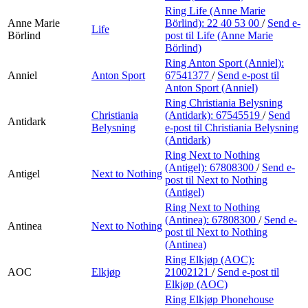
Ring Life (Anne Marie
Anne Marie
Börlind):
22 40 53 00
/
Send e-
Life
Börlind
post
til Life (Anne Marie
Börlind)
Ring Anton Sport (Anniel):
Anniel
Anton Sport
67541377
/
Send e-post
til
Anton Sport (Anniel)
Ring Christiania Belysning
Christiania
(Antidark):
67545519
/
Send
Antidark
Belysning
e-post
til Christiania Belysning
(Antidark)
Ring Next to Nothing
(Antigel):
67808300
/
Send e-
Antigel
Next to Nothing
post
til Next to Nothing
(Antigel)
Ring Next to Nothing
(Antinea):
67808300
/
Send e-
Antinea
Next to Nothing
post
til Next to Nothing
(Antinea)
Ring Elkjøp (AOC):
AOC
Elkjøp
21002121
/
Send e-post
til
Elkjøp (AOC)
Ring Elkjøp Phonehouse