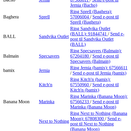
Jernia (Bacho)
Ring Sprell (Baghera):
Baghera
Sprell
57006004
/
Send e-post
til
Sprell (Baghera)
Ring Sandvika Outlet
(BALL):
91844741
/
Send e-
BALL
Sandvika Outlet
post
til Sandvika Outlet
(BALL)
Ring Specsavers (Balmain):
Balmain
Specsavers
67204180
/
Send e-post
til
Specsavers (Balmain)
Ring Jernia (bamix):
67566611
bamix
Jernia
/
Send e-post
til Jernia (bamix)
Ring Kitch'n (bamix):
Kitch'n
67550960
/
Send e-post
til
Kitch'n (bamix)
Ring Marinka (Banana Moon):
Banana Moon
Marinka
67566233
/
Send e-post
til
Marinka (Banana Moon)
Ring Next to Nothing (Banana
Moon):
67808300
/
Send e-
Next to Nothing
post
til Next to Nothing
(Banana Moon)