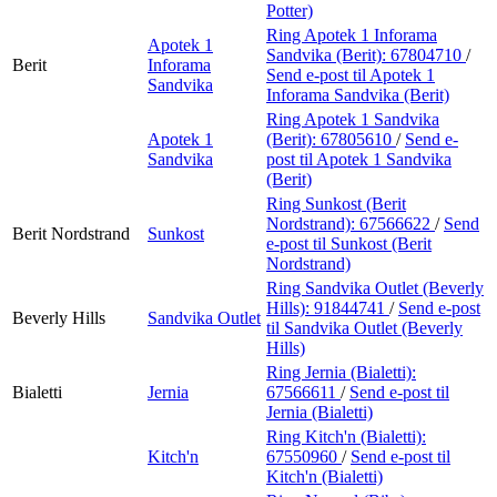
Potter)
Ring Apotek 1 Inforama
Apotek 1
Sandvika (Berit):
67804710
/
Berit
Inforama
Send e-post
til Apotek 1
Sandvika
Inforama Sandvika (Berit)
Ring Apotek 1 Sandvika
Apotek 1
(Berit):
67805610
/
Send e-
Sandvika
post
til Apotek 1 Sandvika
(Berit)
Ring Sunkost (Berit
Nordstrand):
67566622
/
Send
Berit Nordstrand
Sunkost
e-post
til Sunkost (Berit
Nordstrand)
Ring Sandvika Outlet (Beverly
Hills):
91844741
/
Send e-post
Beverly Hills
Sandvika Outlet
til Sandvika Outlet (Beverly
Hills)
Ring Jernia (Bialetti):
Bialetti
Jernia
67566611
/
Send e-post
til
Jernia (Bialetti)
Ring Kitch'n (Bialetti):
Kitch'n
67550960
/
Send e-post
til
Kitch'n (Bialetti)