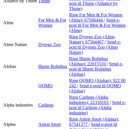
Alliance by Thune
Thune
post
til Thune (Alliance by
Thune)
Ring For Men & For Women
For Men & For
(Alma):
67566444
/
Send e-
Alma
Women
post
til For Men & For Women
(Alma)
Ring Dyrego Zoo (Almo
Nature):
67564467
/
Send e-
Almo Nature
Dyrego Zoo
post
til Dyrego Zoo (Almo
Nature)
Ring Illums Bolighus
(Alohas):
22015510
/
Send e-
Alohas
Illums Bolighus
post
til Illums Bolighus
(Alohas)
Ring QOMO (Alohas):
922 00
QOMO
242
/
Send e-post
til QOMO
(Alohas)
Ring Carlings (Alpha
industries):
22318103
/
Send e-
Alpha industries
Carlings
post
til Carlings (Alpha
industries)
Ring Anton Sport (Alpina):
Alpina
Anton Sport
67541377
/
Send e-post
til