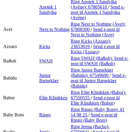
Ring Apotek 1 Sandvika
Apotek 1
(Avène):
67805610
/
Send e-
Sandvika
post
til Apotek 1 Sandvika
(Avène)
Ring Next to Nothing (Avet):
Avet
Next to Nothing
67808300
/
Send e-post
til
Next to Nothing (Avet)
Ring Kicks (Azzaro):
Azzaro
Kicks
23653619
/
Send e-post
til
Kicks (Azzaro)
Ring SWAH (Ba&sh):
Send e-
Ba&sh
SWAH
post
til SWAH (Ba&sh)
Ring Junior Barneklær
Junior
(Babidu):
67549600
/
Send e-
Babidu
Barneklær
post
til Junior Barneklær
(Babidu)
Ring Elite Klinikken (Babor):
Babor
Elite Klinikken
67550555
/
Send e-post
til
Elite Klinikken (Babor)
Ring Ringo (Baby Born):
41
Baby Born
Ringo
14 98 25
/
Send e-post
til
Ringo (Baby Born)
Ring Jernia (Bacho):
Bacho
Jernia
67566611
/
Send e-post
til