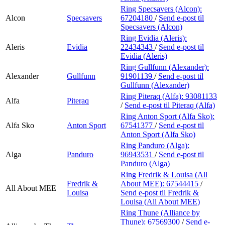
Ring Specsavers (Alcon):
Alcon
Specsavers
67204180
/
Send e-post
til
Specsavers (Alcon)
Ring Evidia (Aleris):
Aleris
Evidia
22434343
/
Send e-post
til
Evidia (Aleris)
Ring Gullfunn (Alexander):
Alexander
Gullfunn
91901139
/
Send e-post
til
Gullfunn (Alexander)
Ring Piteraq (Alfa):
93081133
Alfa
Piteraq
/
Send e-post
til Piteraq (Alfa)
Ring Anton Sport (Alfa Sko):
Alfa Sko
Anton Sport
67541377
/
Send e-post
til
Anton Sport (Alfa Sko)
Ring Panduro (Alga):
Alga
Panduro
96943531
/
Send e-post
til
Panduro (Alga)
Ring Fredrik & Louisa (All
Fredrik &
About MEE):
67544415
/
All About MEE
Louisa
Send e-post
til Fredrik &
Louisa (All About MEE)
Ring Thune (Alliance by
Thune):
67569300
/
Send e-