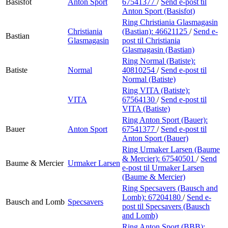
Basisfot
Anton Sport
67541377
/
Send e-post
til
Anton Sport (Basisfot)
Ring Christiania Glasmagasin
Christiania
(Bastian):
46621125
/
Send e-
Bastian
Glasmagasin
post
til Christiania
Glasmagasin (Bastian)
Ring Normal (Batiste):
Batiste
Normal
40810254
/
Send e-post
til
Normal (Batiste)
Ring VITA (Batiste):
VITA
67564130
/
Send e-post
til
VITA (Batiste)
Ring Anton Sport (Bauer):
Bauer
Anton Sport
67541377
/
Send e-post
til
Anton Sport (Bauer)
Ring Urmaker Larsen (Baume
& Mercier):
67540501
/
Send
Baume & Mercier
Urmaker Larsen
e-post
til Urmaker Larsen
(Baume & Mercier)
Ring Specsavers (Bausch and
Lomb):
67204180
/
Send e-
Bausch and Lomb
Specsavers
post
til Specsavers (Bausch
and Lomb)
Ring Anton Sport (BBB):