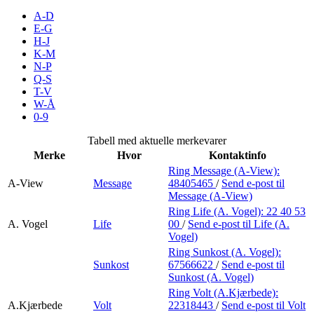
Merker
A-D
E-G
H-J
Inspirasjon
K-M
N-P
Q-S
T-V
Søk
W-Å
0-9
Tabell med aktuelle merkevarer
Merke
Hvor
Kontaktinfo
Åpningstider
Ring Message (A-View):
A-View
Message
48405465
/
Send e-post
til
Praktisk informasjon
Message (A-View)
Ring Life (A. Vogel):
22 40 53
Ledige stillinger
A. Vogel
Life
00
/
Send e-post
til Life (A.
Vogel)
Magasin
Ring Sunkost (A. Vogel):
Sunkost
67566622
/
Send e-post
til
Gavekort
Sunkost (A. Vogel)
Finn frem
Ring Volt (A.Kjærbede):
A.Kjærbede
Volt
22318443
/
Send e-post
til Volt