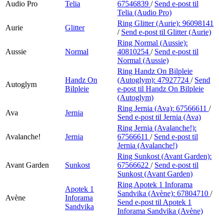
Audio Pro
Telia
67546839
/
Send e-post
til
Telia (Audio Pro)
Ring Glitter (Aurie):
96098141
Aurie
Glitter
/
Send e-post
til Glitter (Aurie)
Ring Normal (Aussie):
Aussie
Normal
40810254
/
Send e-post
til
Normal (Aussie)
Ring Handz On Bilpleie
Handz On
(Autoglym):
47927724
/
Send
Autoglym
Bilpleie
e-post
til Handz On Bilpleie
(Autoglym)
Ring Jernia (Ava):
67566611
/
Ava
Jernia
Send e-post
til Jernia (Ava)
Ring Jernia (Avalanche!):
Avalanche!
Jernia
67566611
/
Send e-post
til
Jernia (Avalanche!)
Ring Sunkost (Avant Garden):
Avant Garden
Sunkost
67566622
/
Send e-post
til
Sunkost (Avant Garden)
Ring Apotek 1 Inforama
Apotek 1
Sandvika (Avène):
67804710
/
Avène
Inforama
Send e-post
til Apotek 1
Sandvika
Inforama Sandvika (Avène)