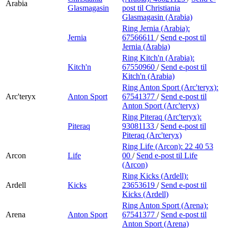
Arabia
Glasmagasin
post
til Christiania
Glasmagasin (Arabia)
Ring Jernia (Arabia):
Jernia
67566611
/
Send e-post
til
Jernia (Arabia)
Ring Kitch'n (Arabia):
Kitch'n
67550960
/
Send e-post
til
Kitch'n (Arabia)
Ring Anton Sport (Arc'teryx):
Arc'teryx
Anton Sport
67541377
/
Send e-post
til
Anton Sport (Arc'teryx)
Ring Piteraq (Arc'teryx):
Piteraq
93081133
/
Send e-post
til
Piteraq (Arc'teryx)
Ring Life (Arcon):
22 40 53
Arcon
Life
00
/
Send e-post
til Life
(Arcon)
Ring Kicks (Ardell):
Ardell
Kicks
23653619
/
Send e-post
til
Kicks (Ardell)
Ring Anton Sport (Arena):
Arena
Anton Sport
67541377
/
Send e-post
til
Anton Sport (Arena)