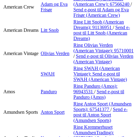
Adam og Eva
(American Crew):
67566240
/
American Crew
Frisør
Send e-post
til Adam og Eva
Frisør (American Crew)
Ring Litt Snob (American
Dreams):
91136951
/
Send e-
American Dreams
Litt Snob
post
til Litt Snob (American
Dreams)
Ring Olivias Verden
(American Vintage):
95710001
American Vintage
Olivias Verden
/
Send e-post
til Olivias Verden
(American Vintage)
Ring SWAH (American
SWAH
Vintage):
Send e-post
til
SWAH (American Vintage)
Ring Panduro (Amos):
Amos
Panduro
96943531
/
Send e-post
til
Panduro (Amos)
Ring Anton Sport (Amundsen
Sports):
67541377
/
Send e-
Amundsen Sports
Anton Sport
post
til Anton Sport
(Amundsen Sports)
Ring Kremmerhuset
(AmundsenTrading):