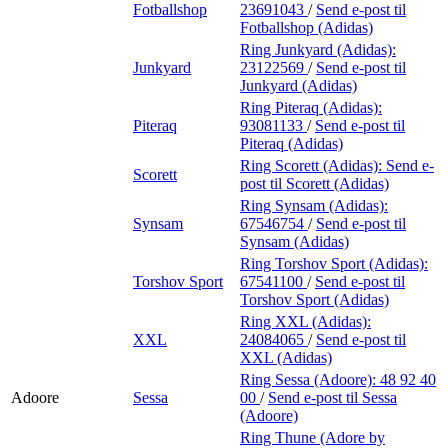
Fotballshop
23691043
/
Send e-post
til
Fotballshop (Adidas)
Ring Junkyard (Adidas):
Junkyard
23122569
/
Send e-post
til
Junkyard (Adidas)
Ring Piteraq (Adidas):
Piteraq
93081133
/
Send e-post
til
Piteraq (Adidas)
Ring Scorett (Adidas):
Send e-
Scorett
post
til Scorett (Adidas)
Ring Synsam (Adidas):
Synsam
67546754
/
Send e-post
til
Synsam (Adidas)
Ring Torshov Sport (Adidas):
Torshov Sport
67541100
/
Send e-post
til
Torshov Sport (Adidas)
Ring XXL (Adidas):
XXL
24084065
/
Send e-post
til
XXL (Adidas)
Ring Sessa (Adoore):
48 92 40
Adoore
Sessa
00
/
Send e-post
til Sessa
(Adoore)
Ring Thune (Adore by