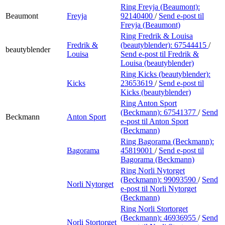
Ring Freyja (Beaumont):
Beaumont
Freyja
92140400
/
Send e-post
til
Freyja (Beaumont)
Ring Fredrik & Louisa
Fredrik &
(beautyblender):
67544415
/
beautyblender
Louisa
Send e-post
til Fredrik &
Louisa (beautyblender)
Ring Kicks (beautyblender):
Kicks
23653619
/
Send e-post
til
Kicks (beautyblender)
Ring Anton Sport
(Beckmann):
67541377
/
Send
Beckmann
Anton Sport
e-post
til Anton Sport
(Beckmann)
Ring Bagorama (Beckmann):
Bagorama
45819001
/
Send e-post
til
Bagorama (Beckmann)
Ring Norli Nytorget
(Beckmann):
99093590
/
Send
Norli Nytorget
e-post
til Norli Nytorget
(Beckmann)
Ring Norli Stortorget
(Beckmann):
46936955
/
Send
Norli Stortorget