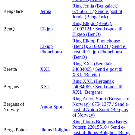
Ring Jernia (Bengalack):
Bengalack
Jernia
67566611
/
Send e-post
til
Jernia (Bengalack)
Ring Elkjøp (BenQ):
BenQ
Elkjøp
21002121
/
Send e-post
til
Elkjøp (BenQ)
Ring Elkjøp Phonehouse
Elkjøp
(BenQ):
21002121
/
Send e-
Phonehouse
post
til Elkjøp Phonehouse
(BenQ)
Ring XXL (Beretta):
Beretta
XXL
24084065
/
Send e-post
til
XXL (Beretta)
Ring XXL (Bergans):
Bergans
XXL
24084065
/
Send e-post
til
XXL (Bergans)
Ring Anton Sport (Bergans of
Bergans of
Norway):
67541377
/
Send e-
Anton Sport
Norway
post
til Anton Sport (Bergans
of Norway)
Ring Illums Bolighus (Bergs
Potter):
22015510
/
Send e-
Bergs Potter
Illums Bolighus
post
til Illums Bolighus (Bergs