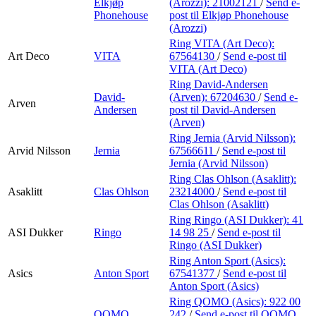
Elkjøp
(Arozzi):
21002121
/
Send e-
Phonehouse
post
til Elkjøp Phonehouse
(Arozzi)
Ring VITA (Art Deco):
Art Deco
VITA
67564130
/
Send e-post
til
VITA (Art Deco)
Ring David-Andersen
David-
(Arven):
67204630
/
Send e-
Arven
Andersen
post
til David-Andersen
(Arven)
Ring Jernia (Arvid Nilsson):
Arvid Nilsson
Jernia
67566611
/
Send e-post
til
Jernia (Arvid Nilsson)
Ring Clas Ohlson (Asaklitt):
Asaklitt
Clas Ohlson
23214000
/
Send e-post
til
Clas Ohlson (Asaklitt)
Ring Ringo (ASI Dukker):
41
ASI Dukker
Ringo
14 98 25
/
Send e-post
til
Ringo (ASI Dukker)
Ring Anton Sport (Asics):
Asics
Anton Sport
67541377
/
Send e-post
til
Anton Sport (Asics)
Ring QOMO (Asics):
922 00
QOMO
242
/
Send e-post
til QOMO