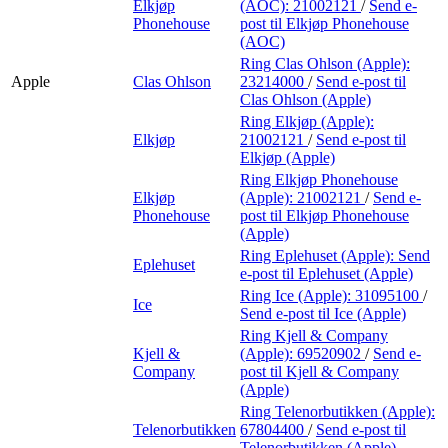
Elkjøp
(AOC):
21002121
/
Send e-
Phonehouse
post
til Elkjøp Phonehouse
(AOC)
Ring Clas Ohlson (Apple):
Apple
Clas Ohlson
23214000
/
Send e-post
til
Clas Ohlson (Apple)
Ring Elkjøp (Apple):
Elkjøp
21002121
/
Send e-post
til
Elkjøp (Apple)
Ring Elkjøp Phonehouse
Elkjøp
(Apple):
21002121
/
Send e-
Phonehouse
post
til Elkjøp Phonehouse
(Apple)
Ring Eplehuset (Apple):
Send
Eplehuset
e-post
til Eplehuset (Apple)
Ring Ice (Apple):
31095100
/
Ice
Send e-post
til Ice (Apple)
Ring Kjell & Company
Kjell &
(Apple):
69520902
/
Send e-
Company
post
til Kjell & Company
(Apple)
Ring Telenorbutikken (Apple):
Telenorbutikken
67804400
/
Send e-post
til
Telenorbutikken (Apple)