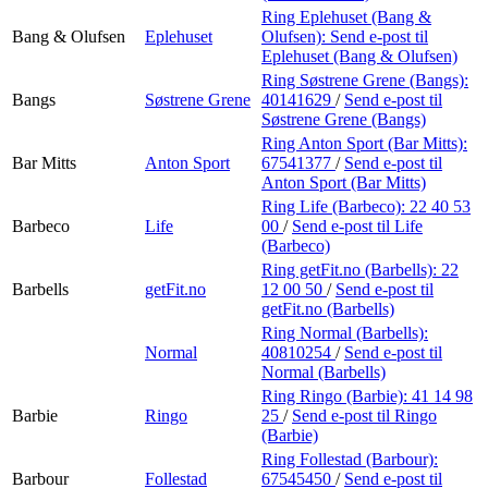
Ring Eplehuset (Bang &
Bang & Olufsen
Eplehuset
Olufsen):
Send e-post
til
Eplehuset (Bang & Olufsen)
Ring Søstrene Grene (Bangs):
Bangs
Søstrene Grene
40141629
/
Send e-post
til
Søstrene Grene (Bangs)
Ring Anton Sport (Bar Mitts):
Bar Mitts
Anton Sport
67541377
/
Send e-post
til
Anton Sport (Bar Mitts)
Ring Life (Barbeco):
22 40 53
Barbeco
Life
00
/
Send e-post
til Life
(Barbeco)
Ring getFit.no (Barbells):
22
Barbells
getFit.no
12 00 50
/
Send e-post
til
getFit.no (Barbells)
Ring Normal (Barbells):
Normal
40810254
/
Send e-post
til
Normal (Barbells)
Ring Ringo (Barbie):
41 14 98
Barbie
Ringo
25
/
Send e-post
til Ringo
(Barbie)
Ring Follestad (Barbour):
Barbour
Follestad
67545450
/
Send e-post
til