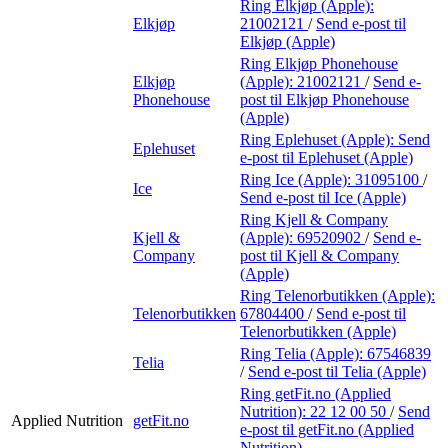
Ring Elkjøp (Apple):
Elkjøp
21002121
/
Send e-post
til
Elkjøp (Apple)
Ring Elkjøp Phonehouse
Elkjøp
(Apple):
21002121
/
Send e-
Phonehouse
post
til Elkjøp Phonehouse
(Apple)
Ring Eplehuset (Apple):
Send
Eplehuset
e-post
til Eplehuset (Apple)
Ring Ice (Apple):
31095100
/
Ice
Send e-post
til Ice (Apple)
Ring Kjell & Company
Kjell &
(Apple):
69520902
/
Send e-
Company
post
til Kjell & Company
(Apple)
Ring Telenorbutikken (Apple):
Telenorbutikken
67804400
/
Send e-post
til
Telenorbutikken (Apple)
Ring Telia (Apple):
67546839
Telia
/
Send e-post
til Telia (Apple)
Ring getFit.no (Applied
Nutrition):
22 12 00 50
/
Send
Applied Nutrition
getFit.no
e-post
til getFit.no (Applied
Nutrition)