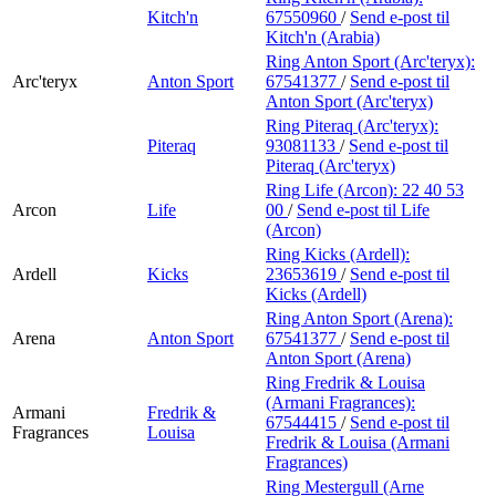
Kitch'n
67550960
/
Send e-post
til
Kitch'n (Arabia)
Ring Anton Sport (Arc'teryx):
Arc'teryx
Anton Sport
67541377
/
Send e-post
til
Anton Sport (Arc'teryx)
Ring Piteraq (Arc'teryx):
Piteraq
93081133
/
Send e-post
til
Piteraq (Arc'teryx)
Ring Life (Arcon):
22 40 53
Arcon
Life
00
/
Send e-post
til Life
(Arcon)
Ring Kicks (Ardell):
Ardell
Kicks
23653619
/
Send e-post
til
Kicks (Ardell)
Ring Anton Sport (Arena):
Arena
Anton Sport
67541377
/
Send e-post
til
Anton Sport (Arena)
Ring Fredrik & Louisa
(Armani Fragrances):
Armani
Fredrik &
67544415
/
Send e-post
til
Fragrances
Louisa
Fredrik & Louisa (Armani
Fragrances)
Ring Mestergull (Arne