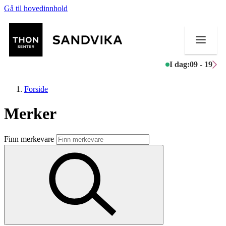
Gå til hovedinnhold
I dag:
09 - 19
Forside
Merker
Butikker
Finn merkevare
Mat og drikke
Helse
Aktiviteter
Tilbud