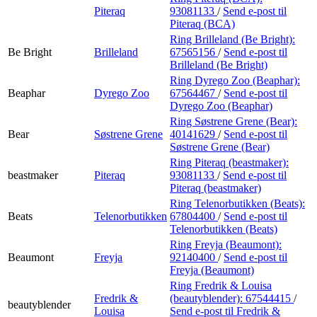
Piteraq
93081133
/
Send e-post
til
Piteraq (BCA)
Ring Brilleland (Be Bright):
Be Bright
Brilleland
67565156
/
Send e-post
til
Brilleland (Be Bright)
Ring Dyrego Zoo (Beaphar):
Beaphar
Dyrego Zoo
67564467
/
Send e-post
til
Dyrego Zoo (Beaphar)
Ring Søstrene Grene (Bear):
Bear
Søstrene Grene
40141629
/
Send e-post
til
Søstrene Grene (Bear)
Ring Piteraq (beastmaker):
beastmaker
Piteraq
93081133
/
Send e-post
til
Piteraq (beastmaker)
Ring Telenorbutikken (Beats):
Beats
Telenorbutikken
67804400
/
Send e-post
til
Telenorbutikken (Beats)
Ring Freyja (Beaumont):
Beaumont
Freyja
92140400
/
Send e-post
til
Freyja (Beaumont)
Ring Fredrik & Louisa
Fredrik &
(beautyblender):
67544415
/
beautyblender
Louisa
Send e-post
til Fredrik &