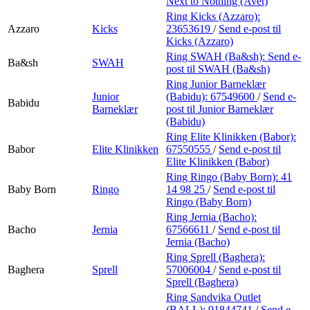
Next to Nothing (Avet)
Ring Kicks (Azzaro):
Azzaro
Kicks
23653619
/
Send e-post
til
Kicks (Azzaro)
Ring SWAH (Ba&sh):
Send e-
Ba&sh
SWAH
post
til SWAH (Ba&sh)
Ring Junior Barneklær
Junior
(Babidu):
67549600
/
Send e-
Babidu
Barneklær
post
til Junior Barneklær
(Babidu)
Ring Elite Klinikken (Babor):
Babor
Elite Klinikken
67550555
/
Send e-post
til
Elite Klinikken (Babor)
Ring Ringo (Baby Born):
41
Baby Born
Ringo
14 98 25
/
Send e-post
til
Ringo (Baby Born)
Ring Jernia (Bacho):
Bacho
Jernia
67566611
/
Send e-post
til
Jernia (Bacho)
Ring Sprell (Baghera):
Baghera
Sprell
57006004
/
Send e-post
til
Sprell (Baghera)
Ring Sandvika Outlet
(BALL):
91844741
/
Send e-