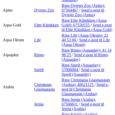
Ring Dyrego Zoo (Aptus):
Aptus
Dyrego Zoo
67564467
/
Send e-post
til
Dyrego Zoo (Aptus)
Ring Elite Klinikken (Aqua
Aqua Gold
Elite Klinikken
Gold):
67550555
/
Send e-post
til Elite Klinikken (Aqua Gold)
Ring Life (Aqua Oleum):
22
Aqua Oleum
Life
40 53 00
/
Send e-post
til Life
(Aqua Oleum)
Ring Ringo (Aquaplay):
41 14
Aquaplay
Ringo
98 25
/
Send e-post
til Ringo
(Aquaplay)
Ring Sprell (Aquaplay):
Sprell
57006004
/
Send e-post
til
Sprell (Aquaplay)
Ring Christiania Glasmagasin
Christiania
(Arabia):
46621125
/
Send e-
Arabia
Glasmagasin
post
til Christiania
Glasmagasin (Arabia)
Ring Jernia (Arabia):
Jernia
67566611
/
Send e-post
til
Jernia (Arabia)
Ring Kitch'n (Arabia):