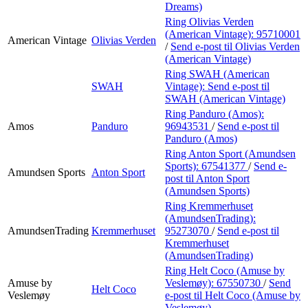
Dreams)
Ring Olivias Verden
(American Vintage):
95710001
American Vintage
Olivias Verden
/
Send e-post
til Olivias Verden
(American Vintage)
Ring SWAH (American
SWAH
Vintage):
Send e-post
til
SWAH (American Vintage)
Ring Panduro (Amos):
Amos
Panduro
96943531
/
Send e-post
til
Panduro (Amos)
Ring Anton Sport (Amundsen
Sports):
67541377
/
Send e-
Amundsen Sports
Anton Sport
post
til Anton Sport
(Amundsen Sports)
Ring Kremmerhuset
(AmundsenTrading):
AmundsenTrading
Kremmerhuset
95273070
/
Send e-post
til
Kremmerhuset
(AmundsenTrading)
Ring Helt Coco (Amuse by
Amuse by
Veslemøy):
67550730
/
Send
Helt Coco
Veslemøy
e-post
til Helt Coco (Amuse by
Veslemøy)