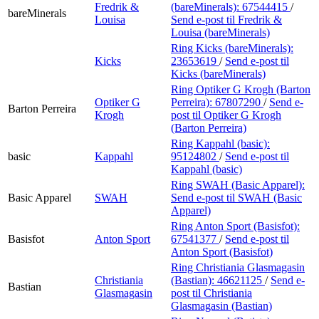
Fredrik &
(bareMinerals):
67544415
/
bareMinerals
Louisa
Send e-post
til Fredrik &
Louisa (bareMinerals)
Ring Kicks (bareMinerals):
Kicks
23653619
/
Send e-post
til
Kicks (bareMinerals)
Ring Optiker G Krogh (Barton
Optiker G
Perreira):
67807290
/
Send e-
Barton Perreira
Krogh
post
til Optiker G Krogh
(Barton Perreira)
Ring Kappahl (basic):
basic
Kappahl
95124802
/
Send e-post
til
Kappahl (basic)
Ring SWAH (Basic Apparel):
Basic Apparel
SWAH
Send e-post
til SWAH (Basic
Apparel)
Ring Anton Sport (Basisfot):
Basisfot
Anton Sport
67541377
/
Send e-post
til
Anton Sport (Basisfot)
Ring Christiania Glasmagasin
Christiania
(Bastian):
46621125
/
Send e-
Bastian
Glasmagasin
post
til Christiania
Glasmagasin (Bastian)