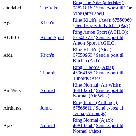
Ring The Vibe (afterlabel):
afterlabel
The Vibe
94821816
/
Send e-post
til The
Vibe (afterlabel)
Ring Kitch'n (Aga):
67550960
Aga
Kitch'n
/
Send e-post
til Kitch'n (Aga)
Ring Anton Sport (AGILO):
AGILO
Anton Sport
67541377
/
Send e-post
til
Anton Sport (AGILO)
Ring Kitch'n (Aida):
Aida
Kitch'n
67550960
/
Send e-post
til
Kitch'n (Aida)
Ring Tilbords (Aida):
Tilbords
45964155
/
Send e-post
til
Tilbords (Aida)
Ring Normal (Air Wick):
Air Wick
Normal
40810254
/
Send e-post
til
Normal (Air Wick)
Ring Jernia (Airthings):
Airthings
Jernia
67566611
/
Send e-post
til
Jernia (Airthings)
Ring Normal (Ajax):
Ajax
Normal
40810254
/
Send e-post
til
Normal (Ajax)