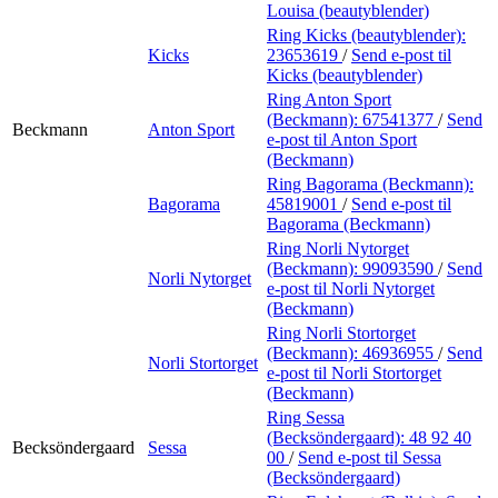
Louisa (beautyblender)
Ring Kicks (beautyblender):
Kicks
23653619
/
Send e-post
til
Kicks (beautyblender)
Ring Anton Sport
(Beckmann):
67541377
/
Send
Beckmann
Anton Sport
e-post
til Anton Sport
(Beckmann)
Ring Bagorama (Beckmann):
Bagorama
45819001
/
Send e-post
til
Bagorama (Beckmann)
Ring Norli Nytorget
(Beckmann):
99093590
/
Send
Norli Nytorget
e-post
til Norli Nytorget
(Beckmann)
Ring Norli Stortorget
(Beckmann):
46936955
/
Send
Norli Stortorget
e-post
til Norli Stortorget
(Beckmann)
Ring Sessa
(Becksöndergaard):
48 92 40
Becksöndergaard
Sessa
00
/
Send e-post
til Sessa
(Becksöndergaard)