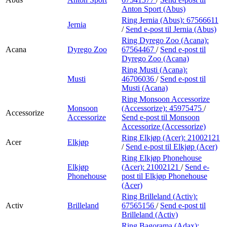
Anton Sport (Abus)
Ring Jernia (Abus):
67566611
Jernia
/
Send e-post
til Jernia (Abus)
Ring Dyrego Zoo (Acana):
Acana
Dyrego Zoo
67564467
/
Send e-post
til
Dyrego Zoo (Acana)
Ring Musti (Acana):
Musti
46706036
/
Send e-post
til
Musti (Acana)
Ring Monsoon Accessorize
Monsoon
(Accessorize):
45975475
/
Accessorize
Accessorize
Send e-post
til Monsoon
Accessorize (Accessorize)
Ring Elkjøp (Acer):
21002121
Acer
Elkjøp
/
Send e-post
til Elkjøp (Acer)
Ring Elkjøp Phonehouse
Elkjøp
(Acer):
21002121
/
Send e-
Phonehouse
post
til Elkjøp Phonehouse
(Acer)
Ring Brilleland (Activ):
Activ
Brilleland
67565156
/
Send e-post
til
Brilleland (Activ)
Ring Bagorama (Adax):