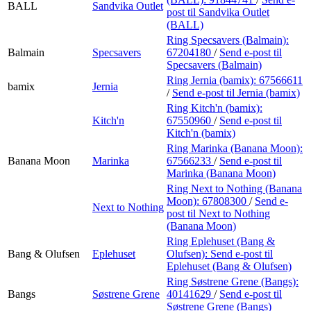
BALL
Sandvika Outlet
post
til Sandvika Outlet
(BALL)
Ring Specsavers (Balmain):
Balmain
Specsavers
67204180
/
Send e-post
til
Specsavers (Balmain)
Ring Jernia (bamix):
67566611
bamix
Jernia
/
Send e-post
til Jernia (bamix)
Ring Kitch'n (bamix):
Kitch'n
67550960
/
Send e-post
til
Kitch'n (bamix)
Ring Marinka (Banana Moon):
Banana Moon
Marinka
67566233
/
Send e-post
til
Marinka (Banana Moon)
Ring Next to Nothing (Banana
Moon):
67808300
/
Send e-
Next to Nothing
post
til Next to Nothing
(Banana Moon)
Ring Eplehuset (Bang &
Bang & Olufsen
Eplehuset
Olufsen):
Send e-post
til
Eplehuset (Bang & Olufsen)
Ring Søstrene Grene (Bangs):
Bangs
Søstrene Grene
40141629
/
Send e-post
til
Søstrene Grene (Bangs)