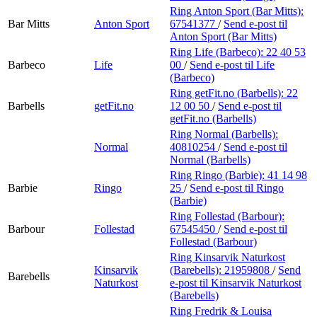
Ring Anton Sport (Bar Mitts):
Bar Mitts
Anton Sport
67541377
/
Send e-post
til
Anton Sport (Bar Mitts)
Ring Life (Barbeco):
22 40 53
Barbeco
Life
00
/
Send e-post
til Life
(Barbeco)
Ring getFit.no (Barbells):
22
Barbells
getFit.no
12 00 50
/
Send e-post
til
getFit.no (Barbells)
Ring Normal (Barbells):
Normal
40810254
/
Send e-post
til
Normal (Barbells)
Ring Ringo (Barbie):
41 14 98
Barbie
Ringo
25
/
Send e-post
til Ringo
(Barbie)
Ring Follestad (Barbour):
Barbour
Follestad
67545450
/
Send e-post
til
Follestad (Barbour)
Ring Kinsarvik Naturkost
Kinsarvik
(Barebells):
21959808
/
Send
Barebells
Naturkost
e-post
til Kinsarvik Naturkost
(Barebells)
Ring Fredrik & Louisa