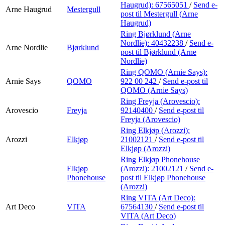
Haugrud):
67565051
/
Send e-
Arne Haugrud
Mestergull
post
til Mestergull (Arne
Haugrud)
Ring Bjørklund (Arne
Nordlie):
40432238
/
Send e-
Arne Nordlie
Bjørklund
post
til Bjørklund (Arne
Nordlie)
Ring QOMO (Arnie Says):
Arnie Says
QOMO
922 00 242
/
Send e-post
til
QOMO (Arnie Says)
Ring Freyja (Arovescio):
Arovescio
Freyja
92140400
/
Send e-post
til
Freyja (Arovescio)
Ring Elkjøp (Arozzi):
Arozzi
Elkjøp
21002121
/
Send e-post
til
Elkjøp (Arozzi)
Ring Elkjøp Phonehouse
Elkjøp
(Arozzi):
21002121
/
Send e-
Phonehouse
post
til Elkjøp Phonehouse
(Arozzi)
Ring VITA (Art Deco):
Art Deco
VITA
67564130
/
Send e-post
til
VITA (Art Deco)