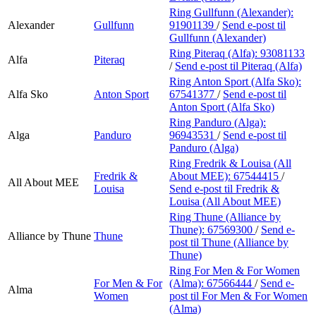
Ring Gullfunn (Alexander):
Alexander
Gullfunn
91901139
/
Send e-post
til
Gullfunn (Alexander)
Ring Piteraq (Alfa):
93081133
Alfa
Piteraq
/
Send e-post
til Piteraq (Alfa)
Ring Anton Sport (Alfa Sko):
Alfa Sko
Anton Sport
67541377
/
Send e-post
til
Anton Sport (Alfa Sko)
Ring Panduro (Alga):
Alga
Panduro
96943531
/
Send e-post
til
Panduro (Alga)
Ring Fredrik & Louisa (All
Fredrik &
About MEE):
67544415
/
All About MEE
Louisa
Send e-post
til Fredrik &
Louisa (All About MEE)
Ring Thune (Alliance by
Thune):
67569300
/
Send e-
Alliance by Thune
Thune
post
til Thune (Alliance by
Thune)
Ring For Men & For Women
For Men & For
(Alma):
67566444
/
Send e-
Alma
Women
post
til For Men & For Women
(Alma)