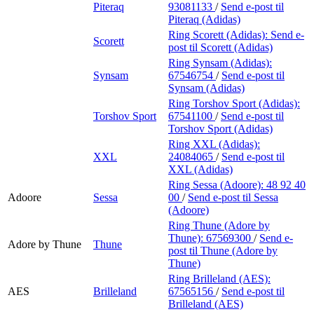
Piteraq
93081133
/
Send e-post
til
Piteraq (Adidas)
Ring Scorett (Adidas):
Send e-
Scorett
post
til Scorett (Adidas)
Ring Synsam (Adidas):
Synsam
67546754
/
Send e-post
til
Synsam (Adidas)
Ring Torshov Sport (Adidas):
Torshov Sport
67541100
/
Send e-post
til
Torshov Sport (Adidas)
Ring XXL (Adidas):
XXL
24084065
/
Send e-post
til
XXL (Adidas)
Ring Sessa (Adoore):
48 92 40
Adoore
Sessa
00
/
Send e-post
til Sessa
(Adoore)
Ring Thune (Adore by
Thune):
67569300
/
Send e-
Adore by Thune
Thune
post
til Thune (Adore by
Thune)
Ring Brilleland (AES):
AES
Brilleland
67565156
/
Send e-post
til
Brilleland (AES)