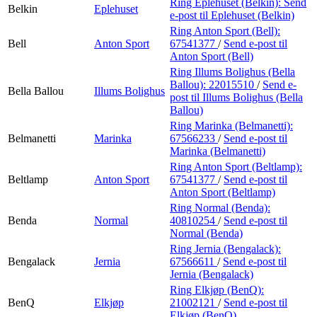
Ring Eplehuset (Belkin):
Send
Belkin
Eplehuset
e-post
til Eplehuset (Belkin)
Ring Anton Sport (Bell):
Bell
Anton Sport
67541377
/
Send e-post
til
Anton Sport (Bell)
Ring Illums Bolighus (Bella
Ballou):
22015510
/
Send e-
Bella Ballou
Illums Bolighus
post
til Illums Bolighus (Bella
Ballou)
Ring Marinka (Belmanetti):
Belmanetti
Marinka
67566233
/
Send e-post
til
Marinka (Belmanetti)
Ring Anton Sport (Beltlamp):
Beltlamp
Anton Sport
67541377
/
Send e-post
til
Anton Sport (Beltlamp)
Ring Normal (Benda):
Benda
Normal
40810254
/
Send e-post
til
Normal (Benda)
Ring Jernia (Bengalack):
Bengalack
Jernia
67566611
/
Send e-post
til
Jernia (Bengalack)
Ring Elkjøp (BenQ):
BenQ
Elkjøp
21002121
/
Send e-post
til
Elkjøp (BenQ)