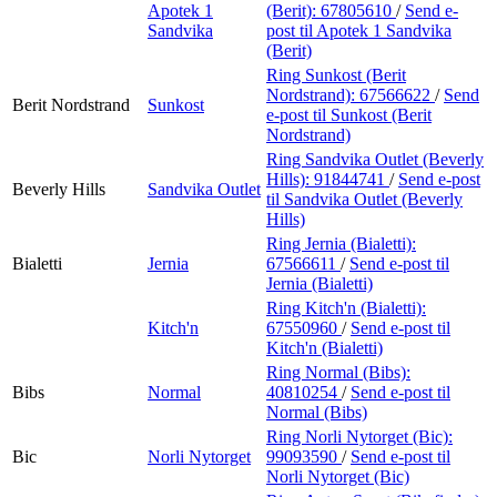
Apotek 1
(Berit):
67805610
/
Send e-
Sandvika
post
til Apotek 1 Sandvika
(Berit)
Ring Sunkost (Berit
Nordstrand):
67566622
/
Send
Berit Nordstrand
Sunkost
e-post
til Sunkost (Berit
Nordstrand)
Ring Sandvika Outlet (Beverly
Hills):
91844741
/
Send e-post
Beverly Hills
Sandvika Outlet
til Sandvika Outlet (Beverly
Hills)
Ring Jernia (Bialetti):
Bialetti
Jernia
67566611
/
Send e-post
til
Jernia (Bialetti)
Ring Kitch'n (Bialetti):
Kitch'n
67550960
/
Send e-post
til
Kitch'n (Bialetti)
Ring Normal (Bibs):
Bibs
Normal
40810254
/
Send e-post
til
Normal (Bibs)
Ring Norli Nytorget (Bic):
Bic
Norli Nytorget
99093590
/
Send e-post
til
Norli Nytorget (Bic)