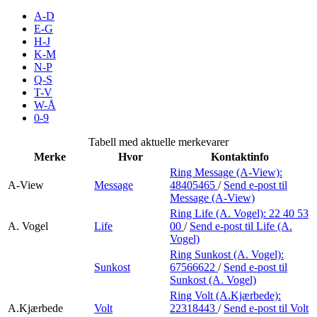
Merker
A-D
E-G
H-J
Inspirasjon
K-M
N-P
Q-S
T-V
Søk
W-Å
0-9
Tabell med aktuelle merkevarer
Merke
Hvor
Kontaktinfo
Åpningstider
Ring Message (A-View):
A-View
Message
48405465
/
Send e-post
til
Praktisk informasjon
Message (A-View)
Ring Life (A. Vogel):
22 40 53
Ledige stillinger
A. Vogel
Life
00
/
Send e-post
til Life (A.
Vogel)
Magasin
Ring Sunkost (A. Vogel):
Sunkost
67566622
/
Send e-post
til
Gavekort
Sunkost (A. Vogel)
Finn frem
Ring Volt (A.Kjærbede):
A.Kjærbede
Volt
22318443
/
Send e-post
til Volt