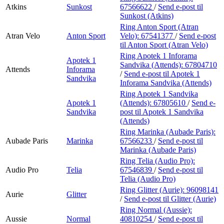
Atkins
Sunkost
67566622
/
Send e-post
til
Sunkost (Atkins)
Ring Anton Sport (Atran
Atran Velo
Anton Sport
Velo):
67541377
/
Send e-post
til Anton Sport (Atran Velo)
Ring Apotek 1 Inforama
Apotek 1
Sandvika (Attends):
67804710
Attends
Inforama
/
Send e-post
til Apotek 1
Sandvika
Inforama Sandvika (Attends)
Ring Apotek 1 Sandvika
Apotek 1
(Attends):
67805610
/
Send e-
Sandvika
post
til Apotek 1 Sandvika
(Attends)
Ring Marinka (Aubade Paris):
Aubade Paris
Marinka
67566233
/
Send e-post
til
Marinka (Aubade Paris)
Ring Telia (Audio Pro):
Audio Pro
Telia
67546839
/
Send e-post
til
Telia (Audio Pro)
Ring Glitter (Aurie):
96098141
Aurie
Glitter
/
Send e-post
til Glitter (Aurie)
Ring Normal (Aussie):
Aussie
Normal
40810254
/
Send e-post
til