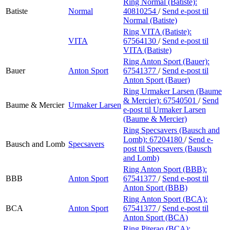
Ring Normal (Batiste):
Batiste
Normal
40810254
/
Send e-post
til
Normal (Batiste)
Ring VITA (Batiste):
VITA
67564130
/
Send e-post
til
VITA (Batiste)
Ring Anton Sport (Bauer):
Bauer
Anton Sport
67541377
/
Send e-post
til
Anton Sport (Bauer)
Ring Urmaker Larsen (Baume
& Mercier):
67540501
/
Send
Baume & Mercier
Urmaker Larsen
e-post
til Urmaker Larsen
(Baume & Mercier)
Ring Specsavers (Bausch and
Lomb):
67204180
/
Send e-
Bausch and Lomb
Specsavers
post
til Specsavers (Bausch
and Lomb)
Ring Anton Sport (BBB):
BBB
Anton Sport
67541377
/
Send e-post
til
Anton Sport (BBB)
Ring Anton Sport (BCA):
BCA
Anton Sport
67541377
/
Send e-post
til
Anton Sport (BCA)
Ring Piteraq (BCA):