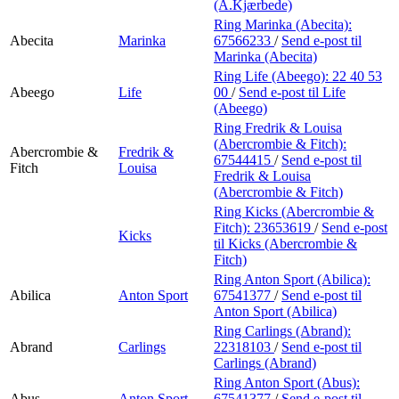
Min Shopping-app
(A.Kjærbede)
Ring Marinka (Abecita):
Abecita
Marinka
67566233
/
Send e-post
til
Marinka (Abecita)
Ring Life (Abeego):
22 40 53
Abeego
Life
00
/
Send e-post
til Life
(Abeego)
Ring Fredrik & Louisa
(Abercrombie & Fitch):
Abercrombie &
Fredrik &
67544415
/
Send e-post
til
Fitch
Louisa
Fredrik & Louisa
(Abercrombie & Fitch)
Ring Kicks (Abercrombie &
Fitch):
23653619
/
Send e-post
Kicks
til Kicks (Abercrombie &
Fitch)
Ring Anton Sport (Abilica):
Abilica
Anton Sport
67541377
/
Send e-post
til
Anton Sport (Abilica)
Ring Carlings (Abrand):
Abrand
Carlings
22318103
/
Send e-post
til
Carlings (Abrand)
Ring Anton Sport (Abus):
Abus
Anton Sport
67541377
/
Send e-post
til