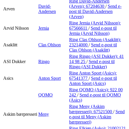
Ring David-Andersen
David-
(Arven):
67204630
/
Send e-
Arven
Andersen
post
til David-Andersen
(Arven)
Ring Jernia (Arvid Nilsson):
Arvid Nilsson
Jernia
67566611
/
Send e-post
til
Jernia (Arvid Nilsson)
Ring Clas Ohlson (Asaklitt):
Asaklitt
Clas Ohlson
23214000
/
Send e-post
til
Clas Ohlson (Asaklitt)
Ring Ringo (ASI Dukker):
41
ASI Dukker
Ringo
14 98 25
/
Send e-post
til
Ringo (ASI Dukker)
Ring Anton Sport (Asics):
Asics
Anton Sport
67541377
/
Send e-post
til
Anton Sport (Asics)
Ring QOMO (Asics):
922 00
QOMO
242
/
Send e-post
til QOMO
(Asics)
Ring Meny (Askim
bærpresseri):
67521500
/
Send
Askim bærpresseri
Meny
e-post
til Meny (Askim
bærpresseri)
Ring Elkjøp (Asko):
21002121