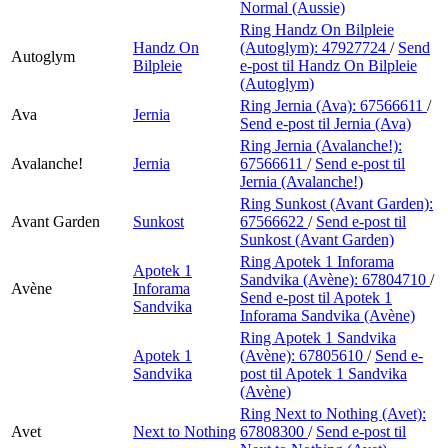
Normal (Aussie)
Ring Handz On Bilpleie
Handz On
(Autoglym):
47927724
/
Send
Autoglym
Bilpleie
e-post
til Handz On Bilpleie
(Autoglym)
Ring Jernia (Ava):
67566611
/
Ava
Jernia
Send e-post
til Jernia (Ava)
Ring Jernia (Avalanche!):
Avalanche!
Jernia
67566611
/
Send e-post
til
Jernia (Avalanche!)
Ring Sunkost (Avant Garden):
Avant Garden
Sunkost
67566622
/
Send e-post
til
Sunkost (Avant Garden)
Ring Apotek 1 Inforama
Apotek 1
Sandvika (Avène):
67804710
/
Avène
Inforama
Send e-post
til Apotek 1
Sandvika
Inforama Sandvika (Avène)
Ring Apotek 1 Sandvika
Apotek 1
(Avène):
67805610
/
Send e-
Sandvika
post
til Apotek 1 Sandvika
(Avène)
Ring Next to Nothing (Avet):
Avet
Next to Nothing
67808300
/
Send e-post
til