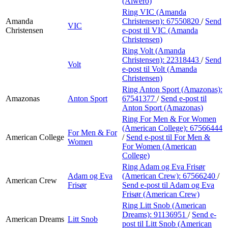
(Alwero)
Ring VIC (Amanda
Amanda
Christensen):
67550820
/
Send
VIC
Christensen
e-post
til VIC (Amanda
Christensen)
Ring Volt (Amanda
Christensen):
22318443
/
Send
Volt
e-post
til Volt (Amanda
Christensen)
Ring Anton Sport (Amazonas):
Amazonas
Anton Sport
67541377
/
Send e-post
til
Anton Sport (Amazonas)
Ring For Men & For Women
(American College):
67566444
For Men & For
American College
/
Send e-post
til For Men &
Women
For Women (American
College)
Ring Adam og Eva Frisør
Adam og Eva
(American Crew):
67566240
/
American Crew
Frisør
Send e-post
til Adam og Eva
Frisør (American Crew)
Ring Litt Snob (American
Dreams):
91136951
/
Send e-
American Dreams
Litt Snob
post
til Litt Snob (American