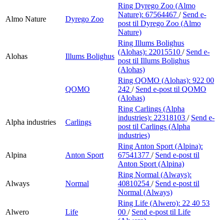
Ring Dyrego Zoo (Almo
Nature):
67564467
/
Send e-
Almo Nature
Dyrego Zoo
post
til Dyrego Zoo (Almo
Nature)
Ring Illums Bolighus
(Alohas):
22015510
/
Send e-
Alohas
Illums Bolighus
post
til Illums Bolighus
(Alohas)
Ring QOMO (Alohas):
922 00
QOMO
242
/
Send e-post
til QOMO
(Alohas)
Ring Carlings (Alpha
industries):
22318103
/
Send e-
Alpha industries
Carlings
post
til Carlings (Alpha
industries)
Ring Anton Sport (Alpina):
Alpina
Anton Sport
67541377
/
Send e-post
til
Anton Sport (Alpina)
Ring Normal (Always):
Always
Normal
40810254
/
Send e-post
til
Normal (Always)
Ring Life (Alwero):
22 40 53
Alwero
Life
00
/
Send e-post
til Life