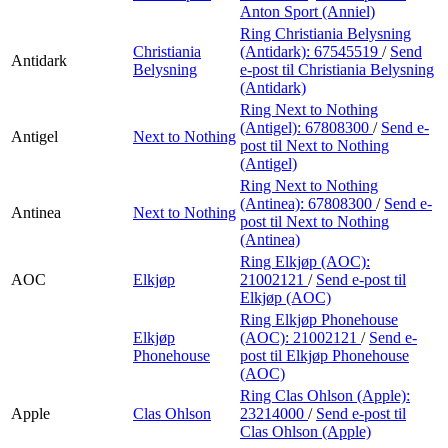
Anton Sport (Anniel)
Ring Christiania Belysning
Christiania
(Antidark):
67545519
/
Send
Antidark
Belysning
e-post
til Christiania Belysning
(Antidark)
Ring Next to Nothing
(Antigel):
67808300
/
Send e-
Antigel
Next to Nothing
post
til Next to Nothing
(Antigel)
Ring Next to Nothing
(Antinea):
67808300
/
Send e-
Antinea
Next to Nothing
post
til Next to Nothing
(Antinea)
Ring Elkjøp (AOC):
AOC
Elkjøp
21002121
/
Send e-post
til
Elkjøp (AOC)
Ring Elkjøp Phonehouse
Elkjøp
(AOC):
21002121
/
Send e-
Phonehouse
post
til Elkjøp Phonehouse
(AOC)
Ring Clas Ohlson (Apple):
Apple
Clas Ohlson
23214000
/
Send e-post
til
Clas Ohlson (Apple)