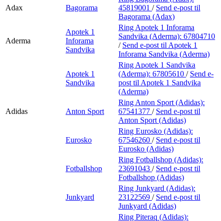
Adax
Bagorama
45819001
/
Send e-post
til
Bagorama (Adax)
Ring Apotek 1 Inforama
Apotek 1
Sandvika (Aderma):
67804710
Aderma
Inforama
/
Send e-post
til Apotek 1
Sandvika
Inforama Sandvika (Aderma)
Ring Apotek 1 Sandvika
Apotek 1
(Aderma):
67805610
/
Send e-
Sandvika
post
til Apotek 1 Sandvika
(Aderma)
Ring Anton Sport (Adidas):
Adidas
Anton Sport
67541377
/
Send e-post
til
Anton Sport (Adidas)
Ring Eurosko (Adidas):
Eurosko
67546260
/
Send e-post
til
Eurosko (Adidas)
Ring Fotballshop (Adidas):
Fotballshop
23691043
/
Send e-post
til
Fotballshop (Adidas)
Ring Junkyard (Adidas):
Junkyard
23122569
/
Send e-post
til
Junkyard (Adidas)
Ring Piteraq (Adidas):