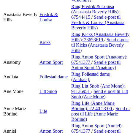
Ring Fredrik & Louisa
(Anastasia Beverly Hills):
Anastasia Beverly
Fredrik &
67544415
/
Send e-post
til
Hills
Louisa
Fredrik & Louisa (Anastasia
Beverly Hills)
Ring Kicks (Anastasia Beverly
Hills):
23653619
/
Send e-post
Kicks
til Kicks (Anastasia Beverly
Hills)
Ring Anton Sport (Anatomy):
Anatomy
Anton Sport
67541377
/
Send e-post
til
Anton Sport (Anatomy)
Ring Follestad dame
Andiata
Follestad dame
(Andiata):
Ring Litt Snob (Ane Mone):
Ane Mone
Litt Snob
91136951
/
Send e-post
til Litt
Snob (Ane Mone)
Ring Life (Anne Marie
Anne Marie
Börlind):
22 40 53 00
/
Send e-
Life
Börlind
post
til Life (Anne Marie
Börlind)
Ring Anton Sport (Anniel):
Anniel
Anton Sport
67541377
/
Send e-post
til