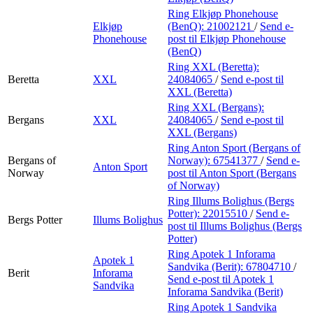
Ring Elkjøp Phonehouse
Elkjøp
(BenQ):
21002121
/
Send e-
Phonehouse
post
til Elkjøp Phonehouse
(BenQ)
Ring XXL (Beretta):
Beretta
XXL
24084065
/
Send e-post
til
XXL (Beretta)
Ring XXL (Bergans):
Bergans
XXL
24084065
/
Send e-post
til
XXL (Bergans)
Ring Anton Sport (Bergans of
Bergans of
Norway):
67541377
/
Send e-
Anton Sport
Norway
post
til Anton Sport (Bergans
of Norway)
Ring Illums Bolighus (Bergs
Potter):
22015510
/
Send e-
Bergs Potter
Illums Bolighus
post
til Illums Bolighus (Bergs
Potter)
Ring Apotek 1 Inforama
Apotek 1
Sandvika (Berit):
67804710
/
Berit
Inforama
Send e-post
til Apotek 1
Sandvika
Inforama Sandvika (Berit)
Ring Apotek 1 Sandvika