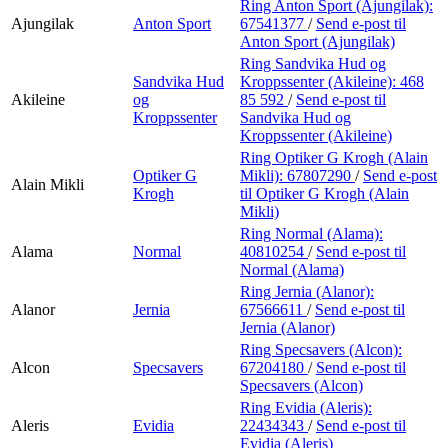
Ring Anton Sport (Ajungilak):
Ajungilak
Anton Sport
67541377
/
Send e-post
til
Anton Sport (Ajungilak)
Ring Sandvika Hud og
Sandvika Hud
Kroppssenter (Akileine):
468
Akileine
og
85 592
/
Send e-post
til
Kroppssenter
Sandvika Hud og
Kroppssenter (Akileine)
Ring Optiker G Krogh (Alain
Optiker G
Mikli):
67807290
/
Send e-post
Alain Mikli
Krogh
til Optiker G Krogh (Alain
Mikli)
Ring Normal (Alama):
Alama
Normal
40810254
/
Send e-post
til
Normal (Alama)
Ring Jernia (Alanor):
Alanor
Jernia
67566611
/
Send e-post
til
Jernia (Alanor)
Ring Specsavers (Alcon):
Alcon
Specsavers
67204180
/
Send e-post
til
Specsavers (Alcon)
Ring Evidia (Aleris):
Aleris
Evidia
22434343
/
Send e-post
til
Evidia (Aleris)