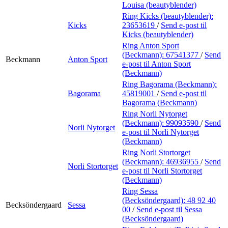
Louisa (beautyblender)
Ring Kicks (beautyblender):
Kicks
23653619
/
Send e-post
til
Kicks (beautyblender)
Ring Anton Sport
(Beckmann):
67541377
/
Send
Beckmann
Anton Sport
e-post
til Anton Sport
(Beckmann)
Ring Bagorama (Beckmann):
Bagorama
45819001
/
Send e-post
til
Bagorama (Beckmann)
Ring Norli Nytorget
(Beckmann):
99093590
/
Send
Norli Nytorget
e-post
til Norli Nytorget
(Beckmann)
Ring Norli Stortorget
(Beckmann):
46936955
/
Send
Norli Stortorget
e-post
til Norli Stortorget
(Beckmann)
Ring Sessa
(Becksöndergaard):
48 92 40
Becksöndergaard
Sessa
00
/
Send e-post
til Sessa
(Becksöndergaard)