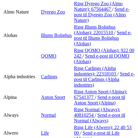
Ring Dyrego Zoo (Almo
Nature):
67564467
/
Send e-
Almo Nature
Dyrego Zoo
post
til Dyrego Zoo (Almo
Nature)
Ring Illums Bolighus
(Alohas):
22015510
/
Send e-
Alohas
Illums Bolighus
post
til Illums Bolighus
(Alohas)
Ring QOMO (Alohas):
922 00
QOMO
242
/
Send e-post
til QOMO
(Alohas)
Ring Carlings (Alpha
industries):
22318103
/
Send e-
Alpha industries
Carlings
post
til Carlings (Alpha
industries)
Ring Anton Sport (Alpina):
Alpina
Anton Sport
67541377
/
Send e-post
til
Anton Sport (Alpina)
Ring Normal (Always):
Always
Normal
40810254
/
Send e-post
til
Normal (Always)
Ring Life (Alwero):
22 40 53
Alwero
Life
00
/
Send e-post
til Life