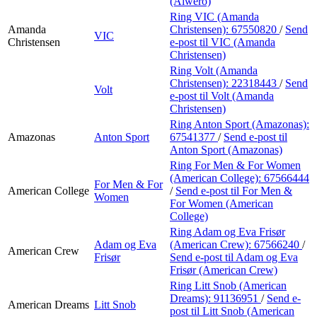
(Alwero)
Ring VIC (Amanda
Amanda
Christensen):
67550820
/
Send
VIC
Christensen
e-post
til VIC (Amanda
Christensen)
Ring Volt (Amanda
Christensen):
22318443
/
Send
Volt
e-post
til Volt (Amanda
Christensen)
Ring Anton Sport (Amazonas):
Amazonas
Anton Sport
67541377
/
Send e-post
til
Anton Sport (Amazonas)
Ring For Men & For Women
(American College):
67566444
For Men & For
American College
/
Send e-post
til For Men &
Women
For Women (American
College)
Ring Adam og Eva Frisør
Adam og Eva
(American Crew):
67566240
/
American Crew
Frisør
Send e-post
til Adam og Eva
Frisør (American Crew)
Ring Litt Snob (American
Dreams):
91136951
/
Send e-
American Dreams
Litt Snob
post
til Litt Snob (American