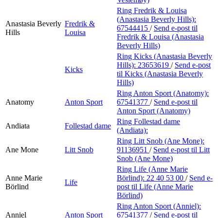
Ring Fredrik & Louisa
(Anastasia Beverly Hills):
Anastasia Beverly
Fredrik &
67544415
/
Send e-post
til
Hills
Louisa
Fredrik & Louisa (Anastasia
Beverly Hills)
Ring Kicks (Anastasia Beverly
Hills):
23653619
/
Send e-post
Kicks
til Kicks (Anastasia Beverly
Hills)
Ring Anton Sport (Anatomy):
Anatomy
Anton Sport
67541377
/
Send e-post
til
Anton Sport (Anatomy)
Ring Follestad dame
Andiata
Follestad dame
(Andiata):
Ring Litt Snob (Ane Mone):
Ane Mone
Litt Snob
91136951
/
Send e-post
til Litt
Snob (Ane Mone)
Ring Life (Anne Marie
Anne Marie
Börlind):
22 40 53 00
/
Send e-
Life
Börlind
post
til Life (Anne Marie
Börlind)
Ring Anton Sport (Anniel):
Anniel
Anton Sport
67541377
/
Send e-post
til