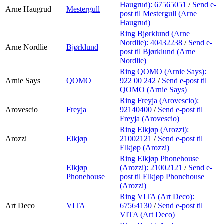
Haugrud):
67565051
/
Send e-
Arne Haugrud
Mestergull
post
til Mestergull (Arne
Haugrud)
Ring Bjørklund (Arne
Nordlie):
40432238
/
Send e-
Arne Nordlie
Bjørklund
post
til Bjørklund (Arne
Nordlie)
Ring QOMO (Arnie Says):
Arnie Says
QOMO
922 00 242
/
Send e-post
til
QOMO (Arnie Says)
Ring Freyja (Arovescio):
Arovescio
Freyja
92140400
/
Send e-post
til
Freyja (Arovescio)
Ring Elkjøp (Arozzi):
Arozzi
Elkjøp
21002121
/
Send e-post
til
Elkjøp (Arozzi)
Ring Elkjøp Phonehouse
Elkjøp
(Arozzi):
21002121
/
Send e-
Phonehouse
post
til Elkjøp Phonehouse
(Arozzi)
Ring VITA (Art Deco):
Art Deco
VITA
67564130
/
Send e-post
til
VITA (Art Deco)