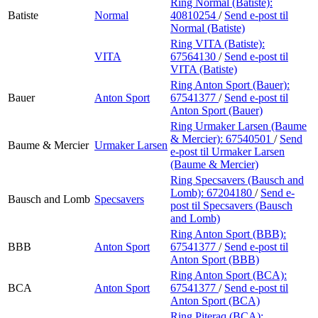
Ring Normal (Batiste):
Batiste
Normal
40810254
/
Send e-post
til
Normal (Batiste)
Ring VITA (Batiste):
VITA
67564130
/
Send e-post
til
VITA (Batiste)
Ring Anton Sport (Bauer):
Bauer
Anton Sport
67541377
/
Send e-post
til
Anton Sport (Bauer)
Ring Urmaker Larsen (Baume
& Mercier):
67540501
/
Send
Baume & Mercier
Urmaker Larsen
e-post
til Urmaker Larsen
(Baume & Mercier)
Ring Specsavers (Bausch and
Lomb):
67204180
/
Send e-
Bausch and Lomb
Specsavers
post
til Specsavers (Bausch
and Lomb)
Ring Anton Sport (BBB):
BBB
Anton Sport
67541377
/
Send e-post
til
Anton Sport (BBB)
Ring Anton Sport (BCA):
BCA
Anton Sport
67541377
/
Send e-post
til
Anton Sport (BCA)
Ring Piteraq (BCA):