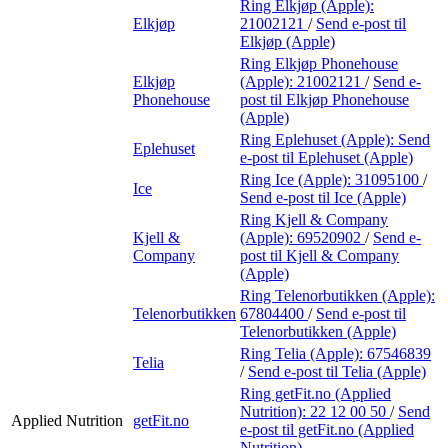
Ring Elkjøp (Apple):
Elkjøp
21002121
/
Send e-post
til
Elkjøp (Apple)
Ring Elkjøp Phonehouse
Elkjøp
(Apple):
21002121
/
Send e-
Phonehouse
post
til Elkjøp Phonehouse
(Apple)
Ring Eplehuset (Apple):
Send
Eplehuset
e-post
til Eplehuset (Apple)
Ring Ice (Apple):
31095100
/
Ice
Send e-post
til Ice (Apple)
Ring Kjell & Company
Kjell &
(Apple):
69520902
/
Send e-
Company
post
til Kjell & Company
(Apple)
Ring Telenorbutikken (Apple):
Telenorbutikken
67804400
/
Send e-post
til
Telenorbutikken (Apple)
Ring Telia (Apple):
67546839
Telia
/
Send e-post
til Telia (Apple)
Ring getFit.no (Applied
Nutrition):
22 12 00 50
/
Send
Applied Nutrition
getFit.no
e-post
til getFit.no (Applied
Nutrition)