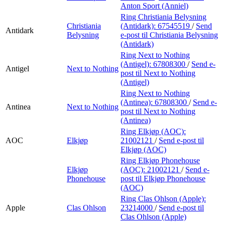
Anton Sport (Anniel)
Ring Christiania Belysning
Christiania
(Antidark):
67545519
/
Send
Antidark
Belysning
e-post
til Christiania Belysning
(Antidark)
Ring Next to Nothing
(Antigel):
67808300
/
Send e-
Antigel
Next to Nothing
post
til Next to Nothing
(Antigel)
Ring Next to Nothing
(Antinea):
67808300
/
Send e-
Antinea
Next to Nothing
post
til Next to Nothing
(Antinea)
Ring Elkjøp (AOC):
AOC
Elkjøp
21002121
/
Send e-post
til
Elkjøp (AOC)
Ring Elkjøp Phonehouse
Elkjøp
(AOC):
21002121
/
Send e-
Phonehouse
post
til Elkjøp Phonehouse
(AOC)
Ring Clas Ohlson (Apple):
Apple
Clas Ohlson
23214000
/
Send e-post
til
Clas Ohlson (Apple)