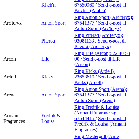
Kitch'n
67550960
/
Send e-post
til
Kitch'n (Arabia)
Ring Anton Sport (Arc'teryx):
Arc'teryx
Anton Sport
67541377
/
Send e-post
til
Anton Sport (Arc'teryx)
Ring Piteraq (Arc'teryx):
Piteraq
93081133
/
Send e-post
til
Piteraq (Arc'teryx)
Ring Life (Arcon):
22 40 53
Arcon
Life
00
/
Send e-post
til Life
(Arcon)
Ring Kicks (Ardell):
Ardell
Kicks
23653619
/
Send e-post
til
Kicks (Ardell)
Ring Anton Sport (Arena):
Arena
Anton Sport
67541377
/
Send e-post
til
Anton Sport (Arena)
Ring Fredrik & Louisa
(Armani Fragrances):
Armani
Fredrik &
67544415
/
Send e-post
til
Fragrances
Louisa
Fredrik & Louisa (Armani
Fragrances)
Ring Mestergull (Arne