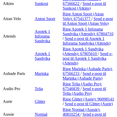
Atkins
Sunkost
67566622
/
Send e-post
til
Sunkost (Atkins)
Ring Anton Sport (Atran
Atran Velo
Anton Sport
Velo):
67541377
/
Send e-post
til Anton Sport (Atran Velo)
Ring Apotek 1 Inforama
Apotek 1
Sandvika (Attends):
67804710
Attends
Inforama
/
Send e-post
til Apotek 1
Sandvika
Inforama Sandvika (Attends)
Ring Apotek 1 Sandvika
Apotek 1
(Attends):
67805610
/
Send e-
Sandvika
post
til Apotek 1 Sandvika
(Attends)
Ring Marinka (Aubade Paris):
Aubade Paris
Marinka
67566233
/
Send e-post
til
Marinka (Aubade Paris)
Ring Telia (Audio Pro):
Audio Pro
Telia
67546839
/
Send e-post
til
Telia (Audio Pro)
Ring Glitter (Aurie):
96098141
Aurie
Glitter
/
Send e-post
til Glitter (Aurie)
Ring Normal (Aussie):
Aussie
Normal
40810254
/
Send e-post
til