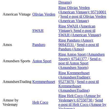
Dreams)
Ring Olivias Verden
(American Vintage):
95710001
American Vintage
Olivias Verden
/
Send e-post
til Olivias Verden
(American Vintage)
Ring SWAH (American
SWAH
Vintage):
Send e-post
til
SWAH (American Vintage)
Ring Panduro (Amos):
Amos
Panduro
96943531
/
Send e-post
til
Panduro (Amos)
Ring Anton Sport (Amundsen
Sports):
67541377
/
Send e-
Amundsen Sports
Anton Sport
post
til Anton Sport
(Amundsen Sports)
Ring Kremmerhuset
(AmundsenTrading):
AmundsenTrading
Kremmerhuset
95273070
/
Send e-post
til
Kremmerhuset
(AmundsenTrading)
Ring Helt Coco (Amuse by
Amuse by
Veslemøy):
67550730
/
Send
Helt Coco
Veslemøy
e-post
til Helt Coco (Amuse by
Veslemøy)