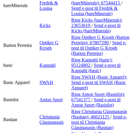
Fredrik &
(bareMinerals):
67544415
/
bareMinerals
Louisa
Send e-post
til Fredrik &
Louisa (bareMinerals)
Ring Kicks (bareMinerals):
Kicks
23653619
/
Send e-post
til
Kicks (bareMinerals)
Ring Optiker G Krogh (Barton
Optiker G
Perreira):
67807290
/
Send e-
Barton Perreira
Krogh
post
til Optiker G Krogh
(Barton Perreira)
Ring Kappahl (basic):
basic
Kappahl
95124802
/
Send e-post
til
Kappahl (basic)
Ring SWAH (Basic Apparel):
Basic Apparel
SWAH
Send e-post
til SWAH (Basic
Apparel)
Ring Anton Sport (Basisfot):
Basisfot
Anton Sport
67541377
/
Send e-post
til
Anton Sport (Basisfot)
Ring Christiania Glasmagasin
Christiania
(Bastian):
46621125
/
Send e-
Bastian
Glasmagasin
post
til Christiania
Glasmagasin (Bastian)