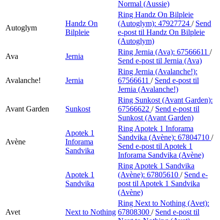
Normal (Aussie)
Ring Handz On Bilpleie
Handz On
(Autoglym):
47927724
/
Send
Autoglym
Bilpleie
e-post
til Handz On Bilpleie
(Autoglym)
Ring Jernia (Ava):
67566611
/
Ava
Jernia
Send e-post
til Jernia (Ava)
Ring Jernia (Avalanche!):
Avalanche!
Jernia
67566611
/
Send e-post
til
Jernia (Avalanche!)
Ring Sunkost (Avant Garden):
Avant Garden
Sunkost
67566622
/
Send e-post
til
Sunkost (Avant Garden)
Ring Apotek 1 Inforama
Apotek 1
Sandvika (Avène):
67804710
/
Avène
Inforama
Send e-post
til Apotek 1
Sandvika
Inforama Sandvika (Avène)
Ring Apotek 1 Sandvika
Apotek 1
(Avène):
67805610
/
Send e-
Sandvika
post
til Apotek 1 Sandvika
(Avène)
Ring Next to Nothing (Avet):
Avet
Next to Nothing
67808300
/
Send e-post
til