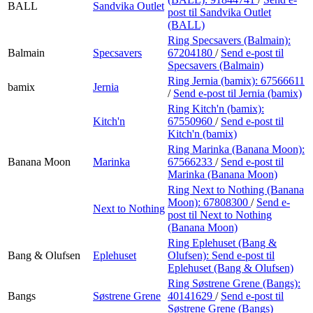
BALL
Sandvika Outlet
post
til Sandvika Outlet
(BALL)
Ring Specsavers (Balmain):
Balmain
Specsavers
67204180
/
Send e-post
til
Specsavers (Balmain)
Ring Jernia (bamix):
67566611
bamix
Jernia
/
Send e-post
til Jernia (bamix)
Ring Kitch'n (bamix):
Kitch'n
67550960
/
Send e-post
til
Kitch'n (bamix)
Ring Marinka (Banana Moon):
Banana Moon
Marinka
67566233
/
Send e-post
til
Marinka (Banana Moon)
Ring Next to Nothing (Banana
Moon):
67808300
/
Send e-
Next to Nothing
post
til Next to Nothing
(Banana Moon)
Ring Eplehuset (Bang &
Bang & Olufsen
Eplehuset
Olufsen):
Send e-post
til
Eplehuset (Bang & Olufsen)
Ring Søstrene Grene (Bangs):
Bangs
Søstrene Grene
40141629
/
Send e-post
til
Søstrene Grene (Bangs)