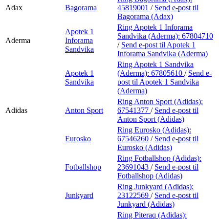
Adax
Bagorama
45819001
/
Send e-post
til
Bagorama (Adax)
Ring Apotek 1 Inforama
Apotek 1
Sandvika (Aderma):
67804710
Aderma
Inforama
/
Send e-post
til Apotek 1
Sandvika
Inforama Sandvika (Aderma)
Ring Apotek 1 Sandvika
Apotek 1
(Aderma):
67805610
/
Send e-
Sandvika
post
til Apotek 1 Sandvika
(Aderma)
Ring Anton Sport (Adidas):
Adidas
Anton Sport
67541377
/
Send e-post
til
Anton Sport (Adidas)
Ring Eurosko (Adidas):
Eurosko
67546260
/
Send e-post
til
Eurosko (Adidas)
Ring Fotballshop (Adidas):
Fotballshop
23691043
/
Send e-post
til
Fotballshop (Adidas)
Ring Junkyard (Adidas):
Junkyard
23122569
/
Send e-post
til
Junkyard (Adidas)
Ring Piteraq (Adidas):