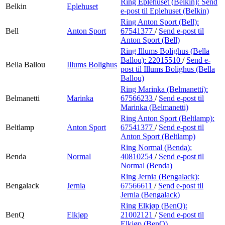
Ring Eplehuset (Belkin):
Send
Belkin
Eplehuset
e-post
til Eplehuset (Belkin)
Ring Anton Sport (Bell):
Bell
Anton Sport
67541377
/
Send e-post
til
Anton Sport (Bell)
Ring Illums Bolighus (Bella
Ballou):
22015510
/
Send e-
Bella Ballou
Illums Bolighus
post
til Illums Bolighus (Bella
Ballou)
Ring Marinka (Belmanetti):
Belmanetti
Marinka
67566233
/
Send e-post
til
Marinka (Belmanetti)
Ring Anton Sport (Beltlamp):
Beltlamp
Anton Sport
67541377
/
Send e-post
til
Anton Sport (Beltlamp)
Ring Normal (Benda):
Benda
Normal
40810254
/
Send e-post
til
Normal (Benda)
Ring Jernia (Bengalack):
Bengalack
Jernia
67566611
/
Send e-post
til
Jernia (Bengalack)
Ring Elkjøp (BenQ):
BenQ
Elkjøp
21002121
/
Send e-post
til
Elkjøp (BenQ)