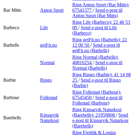
Ring Anton Sport (Bar Mitts):
Bar Mitts
Anton Sport
67541377
/
Send e-post
til
Anton Sport (Bar Mitts)
Ring Life (Barbeco):
22 40 53
Barbeco
Life
00
/
Send e-post
til Life
(Barbeco)
Ring getFit.no (Barbells):
22
Barbells
getFit.no
12 00 50
/
Send e-post
til
getFit.no (Barbells)
Ring Normal (Barbells):
Normal
40810254
/
Send e-post
til
Normal (Barbells)
Ring Ringo (Barbie):
41 14 98
Barbie
Ringo
25
/
Send e-post
til Ringo
(Barbie)
Ring Follestad (Barbour):
Barbour
Follestad
67545450
/
Send e-post
til
Follestad (Barbour)
Ring Kinsarvik Naturkost
Kinsarvik
(Barebells):
21959808
/
Send
Barebells
Naturkost
e-post
til Kinsarvik Naturkost
(Barebells)
Ring Fredrik & Louisa