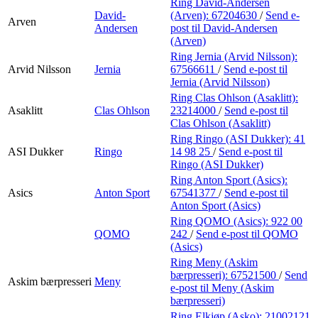
Ring David-Andersen
David-
(Arven):
67204630
/
Send e-
Arven
Andersen
post
til David-Andersen
(Arven)
Ring Jernia (Arvid Nilsson):
Arvid Nilsson
Jernia
67566611
/
Send e-post
til
Jernia (Arvid Nilsson)
Ring Clas Ohlson (Asaklitt):
Asaklitt
Clas Ohlson
23214000
/
Send e-post
til
Clas Ohlson (Asaklitt)
Ring Ringo (ASI Dukker):
41
ASI Dukker
Ringo
14 98 25
/
Send e-post
til
Ringo (ASI Dukker)
Ring Anton Sport (Asics):
Asics
Anton Sport
67541377
/
Send e-post
til
Anton Sport (Asics)
Ring QOMO (Asics):
922 00
QOMO
242
/
Send e-post
til QOMO
(Asics)
Ring Meny (Askim
bærpresseri):
67521500
/
Send
Askim bærpresseri
Meny
e-post
til Meny (Askim
bærpresseri)
Ring Elkjøp (Asko):
21002121