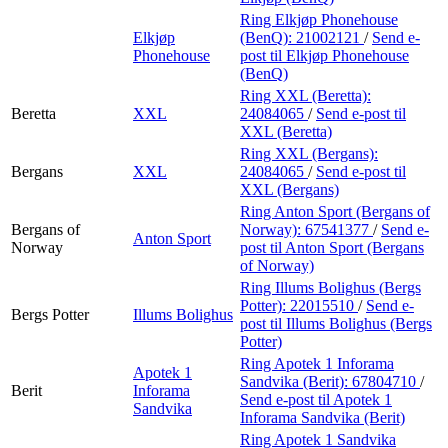
Ring Elkjøp Phonehouse
Elkjøp
(BenQ):
21002121
/
Send e-
Phonehouse
post
til Elkjøp Phonehouse
(BenQ)
Ring XXL (Beretta):
Beretta
XXL
24084065
/
Send e-post
til
XXL (Beretta)
Ring XXL (Bergans):
Bergans
XXL
24084065
/
Send e-post
til
XXL (Bergans)
Ring Anton Sport (Bergans of
Bergans of
Norway):
67541377
/
Send e-
Anton Sport
Norway
post
til Anton Sport (Bergans
of Norway)
Ring Illums Bolighus (Bergs
Potter):
22015510
/
Send e-
Bergs Potter
Illums Bolighus
post
til Illums Bolighus (Bergs
Potter)
Ring Apotek 1 Inforama
Apotek 1
Sandvika (Berit):
67804710
/
Berit
Inforama
Send e-post
til Apotek 1
Sandvika
Inforama Sandvika (Berit)
Ring Apotek 1 Sandvika