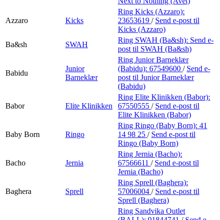
Next to Nothing (Avet)
Ring Kicks (Azzaro):
Azzaro
Kicks
23653619
/
Send e-post
til
Kicks (Azzaro)
Ring SWAH (Ba&sh):
Send e-
Ba&sh
SWAH
post
til SWAH (Ba&sh)
Ring Junior Barneklær
Junior
(Babidu):
67549600
/
Send e-
Babidu
Barneklær
post
til Junior Barneklær
(Babidu)
Ring Elite Klinikken (Babor):
Babor
Elite Klinikken
67550555
/
Send e-post
til
Elite Klinikken (Babor)
Ring Ringo (Baby Born):
41
Baby Born
Ringo
14 98 25
/
Send e-post
til
Ringo (Baby Born)
Ring Jernia (Bacho):
Bacho
Jernia
67566611
/
Send e-post
til
Jernia (Bacho)
Ring Sprell (Baghera):
Baghera
Sprell
57006004
/
Send e-post
til
Sprell (Baghera)
Ring Sandvika Outlet
(BALL):
91844741
/
Send e-