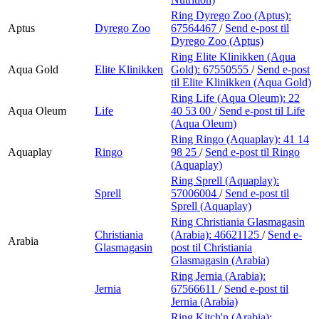
Ring Dyrego Zoo (Aptus):
Aptus
Dyrego Zoo
67564467
/
Send e-post
til
Dyrego Zoo (Aptus)
Ring Elite Klinikken (Aqua
Aqua Gold
Elite Klinikken
Gold):
67550555
/
Send e-post
til Elite Klinikken (Aqua Gold)
Ring Life (Aqua Oleum):
22
Aqua Oleum
Life
40 53 00
/
Send e-post
til Life
(Aqua Oleum)
Ring Ringo (Aquaplay):
41 14
Aquaplay
Ringo
98 25
/
Send e-post
til Ringo
(Aquaplay)
Ring Sprell (Aquaplay):
Sprell
57006004
/
Send e-post
til
Sprell (Aquaplay)
Ring Christiania Glasmagasin
Christiania
(Arabia):
46621125
/
Send e-
Arabia
Glasmagasin
post
til Christiania
Glasmagasin (Arabia)
Ring Jernia (Arabia):
Jernia
67566611
/
Send e-post
til
Jernia (Arabia)
Ring Kitch'n (Arabia):