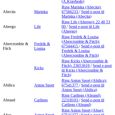
Min Shopping-app
(A.Kjærbede)
Ring Marinka (Abecita):
Abecita
Marinka
67566233
/
Send e-post
til
Marinka (Abecita)
Ring Life (Abeego):
22 40 53
Abeego
Life
00
/
Send e-post
til Life
(Abeego)
Ring Fredrik & Louisa
(Abercrombie & Fitch):
Abercrombie &
Fredrik &
67544415
/
Send e-post
til
Fitch
Louisa
Fredrik & Louisa
(Abercrombie & Fitch)
Ring Kicks (Abercrombie &
Fitch):
23653619
/
Send e-post
Kicks
til Kicks (Abercrombie &
Fitch)
Ring Anton Sport (Abilica):
Abilica
Anton Sport
67541377
/
Send e-post
til
Anton Sport (Abilica)
Ring Carlings (Abrand):
Abrand
Carlings
22318103
/
Send e-post
til
Carlings (Abrand)
Ring Anton Sport (Abus):
Abus
Anton Sport
67541377
/
Send e-post
til