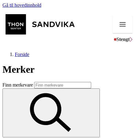
Gå til hovedinnhold
Stengt
Forside
Merker
Butikker
Finn merkevare
Mat og drikke
Helse
Aktiviteter
Tilbud