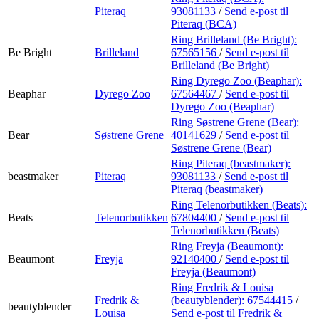
Piteraq
93081133
/
Send e-post
til
Piteraq (BCA)
Ring Brilleland (Be Bright):
Be Bright
Brilleland
67565156
/
Send e-post
til
Brilleland (Be Bright)
Ring Dyrego Zoo (Beaphar):
Beaphar
Dyrego Zoo
67564467
/
Send e-post
til
Dyrego Zoo (Beaphar)
Ring Søstrene Grene (Bear):
Bear
Søstrene Grene
40141629
/
Send e-post
til
Søstrene Grene (Bear)
Ring Piteraq (beastmaker):
beastmaker
Piteraq
93081133
/
Send e-post
til
Piteraq (beastmaker)
Ring Telenorbutikken (Beats):
Beats
Telenorbutikken
67804400
/
Send e-post
til
Telenorbutikken (Beats)
Ring Freyja (Beaumont):
Beaumont
Freyja
92140400
/
Send e-post
til
Freyja (Beaumont)
Ring Fredrik & Louisa
Fredrik &
(beautyblender):
67544415
/
beautyblender
Louisa
Send e-post
til Fredrik &