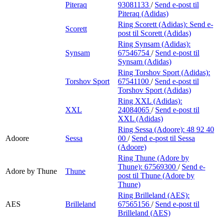
Piteraq
93081133
/
Send e-post
til
Piteraq (Adidas)
Ring Scorett (Adidas):
Send e-
Scorett
post
til Scorett (Adidas)
Ring Synsam (Adidas):
Synsam
67546754
/
Send e-post
til
Synsam (Adidas)
Ring Torshov Sport (Adidas):
Torshov Sport
67541100
/
Send e-post
til
Torshov Sport (Adidas)
Ring XXL (Adidas):
XXL
24084065
/
Send e-post
til
XXL (Adidas)
Ring Sessa (Adoore):
48 92 40
Adoore
Sessa
00
/
Send e-post
til Sessa
(Adoore)
Ring Thune (Adore by
Thune):
67569300
/
Send e-
Adore by Thune
Thune
post
til Thune (Adore by
Thune)
Ring Brilleland (AES):
AES
Brilleland
67565156
/
Send e-post
til
Brilleland (AES)