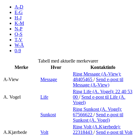
Merker
A-D
E-G
H-J
Inspirasjon
K-M
N-P
Q-S
T-V
Søk
W-Å
0-9
Tabell med aktuelle merkevarer
Merke
Hvor
Kontaktinfo
Åpningstider
Ring Message (A-View):
A-View
Message
48405465
/
Send e-post
til
Praktisk informasjon
Message (A-View)
Ring Life (A. Vogel):
22 40 53
Ledige stillinger
A. Vogel
Life
00
/
Send e-post
til Life (A.
Vogel)
Magasin
Ring Sunkost (A. Vogel):
Sunkost
67566622
/
Send e-post
til
Gavekort
Sunkost (A. Vogel)
Finn frem
Ring Volt (A.Kjærbede):
A.Kjærbede
Volt
22318443
/
Send e-post
til Volt