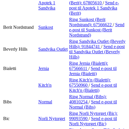
Apotek 1
(Berit):
67805610
/
Send e-
Sandvika
post
til Apotek 1 Sandvika
(Berit)
Ring Sunkost (Berit
Nordstrand):
67566622
/
Send
Berit Nordstrand
Sunkost
e-post
til Sunkost (Berit
Nordstrand)
Ring Sandvika Outlet (Beverly
Hills):
91844741
/
Send e-post
Beverly Hills
Sandvika Outlet
til Sandvika Outlet (Beverly
Hills)
Ring Jernia (Bialetti):
Bialetti
Jernia
67566611
/
Send e-post
til
Jernia (Bialetti)
Ring Kitch'n (Bialetti):
Kitch'n
67550960
/
Send e-post
til
Kitch'n (Bialetti)
Ring Normal (Bibs):
Bibs
Normal
40810254
/
Send e-post
til
Normal (Bibs)
Ring Norli Nytorget (Bic):
Bic
Norli Nytorget
99093590
/
Send e-post
til
Norli Nytorget (Bic)