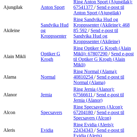
Ring Anton Sport (Ajungilak):
Ajungilak
Anton Sport
67541377
/
Send e-post
til
Anton Sport (Ajungilak)
Ring Sandvika Hud og
Sandvika Hud
Kroppssenter (Akileine):
468
Akileine
og
85 592
/
Send e-post
til
Kroppssenter
Sandvika Hud og
Kroppssenter (Akileine)
Ring Optiker G Krogh (Alain
Optiker G
Mikli):
67807290
/
Send e-post
Alain Mikli
Krogh
til Optiker G Krogh (Alain
Mikli)
Ring Normal (Alama):
Alama
Normal
40810254
/
Send e-post
til
Normal (Alama)
Ring Jernia (Alanor):
Alanor
Jernia
67566611
/
Send e-post
til
Jernia (Alanor)
Ring Specsavers (Alcon):
Alcon
Specsavers
67204180
/
Send e-post
til
Specsavers (Alcon)
Ring Evidia (Aleris):
Aleris
Evidia
22434343
/
Send e-post
til
Evidia (Aleris)