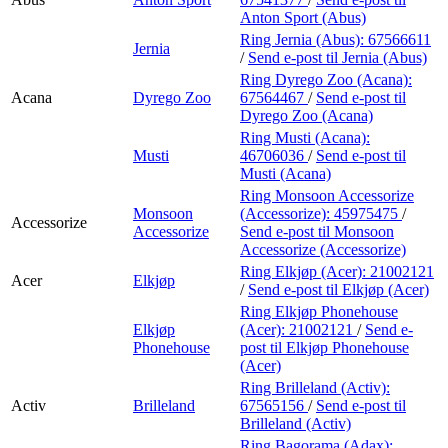
Anton Sport (Abus)
Ring Jernia (Abus):
67566611
Jernia
/
Send e-post
til Jernia (Abus)
Ring Dyrego Zoo (Acana):
Acana
Dyrego Zoo
67564467
/
Send e-post
til
Dyrego Zoo (Acana)
Ring Musti (Acana):
Musti
46706036
/
Send e-post
til
Musti (Acana)
Ring Monsoon Accessorize
Monsoon
(Accessorize):
45975475
/
Accessorize
Accessorize
Send e-post
til Monsoon
Accessorize (Accessorize)
Ring Elkjøp (Acer):
21002121
Acer
Elkjøp
/
Send e-post
til Elkjøp (Acer)
Ring Elkjøp Phonehouse
Elkjøp
(Acer):
21002121
/
Send e-
Phonehouse
post
til Elkjøp Phonehouse
(Acer)
Ring Brilleland (Activ):
Activ
Brilleland
67565156
/
Send e-post
til
Brilleland (Activ)
Ring Bagorama (Adax):