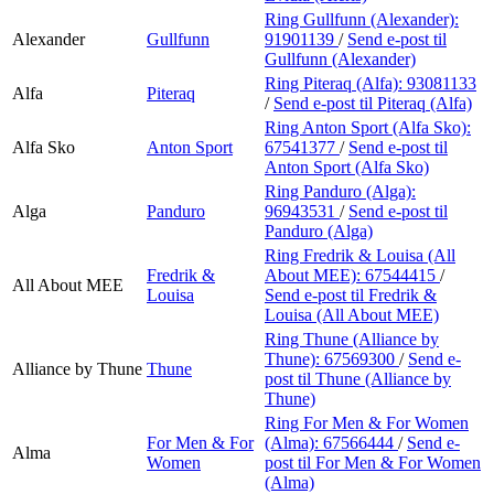
Ring Gullfunn (Alexander):
Alexander
Gullfunn
91901139
/
Send e-post
til
Gullfunn (Alexander)
Ring Piteraq (Alfa):
93081133
Alfa
Piteraq
/
Send e-post
til Piteraq (Alfa)
Ring Anton Sport (Alfa Sko):
Alfa Sko
Anton Sport
67541377
/
Send e-post
til
Anton Sport (Alfa Sko)
Ring Panduro (Alga):
Alga
Panduro
96943531
/
Send e-post
til
Panduro (Alga)
Ring Fredrik & Louisa (All
Fredrik &
About MEE):
67544415
/
All About MEE
Louisa
Send e-post
til Fredrik &
Louisa (All About MEE)
Ring Thune (Alliance by
Thune):
67569300
/
Send e-
Alliance by Thune
Thune
post
til Thune (Alliance by
Thune)
Ring For Men & For Women
For Men & For
(Alma):
67566444
/
Send e-
Alma
Women
post
til For Men & For Women
(Alma)