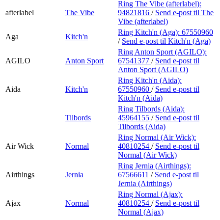
Ring The Vibe (afterlabel):
afterlabel
The Vibe
94821816
/
Send e-post
til The
Vibe (afterlabel)
Ring Kitch'n (Aga):
67550960
Aga
Kitch'n
/
Send e-post
til Kitch'n (Aga)
Ring Anton Sport (AGILO):
AGILO
Anton Sport
67541377
/
Send e-post
til
Anton Sport (AGILO)
Ring Kitch'n (Aida):
Aida
Kitch'n
67550960
/
Send e-post
til
Kitch'n (Aida)
Ring Tilbords (Aida):
Tilbords
45964155
/
Send e-post
til
Tilbords (Aida)
Ring Normal (Air Wick):
Air Wick
Normal
40810254
/
Send e-post
til
Normal (Air Wick)
Ring Jernia (Airthings):
Airthings
Jernia
67566611
/
Send e-post
til
Jernia (Airthings)
Ring Normal (Ajax):
Ajax
Normal
40810254
/
Send e-post
til
Normal (Ajax)