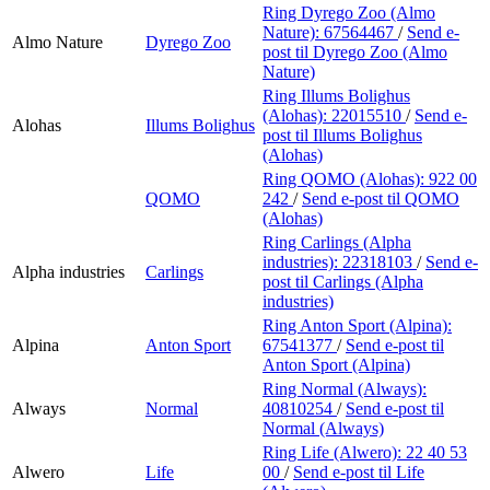
Ring Dyrego Zoo (Almo
Nature):
67564467
/
Send e-
Almo Nature
Dyrego Zoo
post
til Dyrego Zoo (Almo
Nature)
Ring Illums Bolighus
(Alohas):
22015510
/
Send e-
Alohas
Illums Bolighus
post
til Illums Bolighus
(Alohas)
Ring QOMO (Alohas):
922 00
QOMO
242
/
Send e-post
til QOMO
(Alohas)
Ring Carlings (Alpha
industries):
22318103
/
Send e-
Alpha industries
Carlings
post
til Carlings (Alpha
industries)
Ring Anton Sport (Alpina):
Alpina
Anton Sport
67541377
/
Send e-post
til
Anton Sport (Alpina)
Ring Normal (Always):
Always
Normal
40810254
/
Send e-post
til
Normal (Always)
Ring Life (Alwero):
22 40 53
Alwero
Life
00
/
Send e-post
til Life