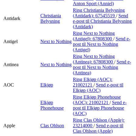
Anton Sport (Anniel)
Ring Christiania Belysning
Christiania
(Antidark):
67545519
/
Send
Antidark
Belysning
e-post
til Christiania Belysning
(Antidark)
Ring Next to Nothing
(Antigel):
67808300
/
Send e-
Antigel
Next to Nothing
post
til Next to Nothing
(Antigel)
Ring Next to Nothing
(Antinea):
67808300
/
Send e-
Antinea
Next to Nothing
post
til Next to Nothing
(Antinea)
Ring Elkjøp (AOC):
AOC
Elkjøp
21002121
/
Send e-post
til
Elkjøp (AOC)
Ring Elkjøp Phonehouse
Elkjøp
(AOC):
21002121
/
Send e-
Phonehouse
post
til Elkjøp Phonehouse
(AOC)
Ring Clas Ohlson (Apple):
Apple
Clas Ohlson
23214000
/
Send e-post
til
Clas Ohlson (Apple)