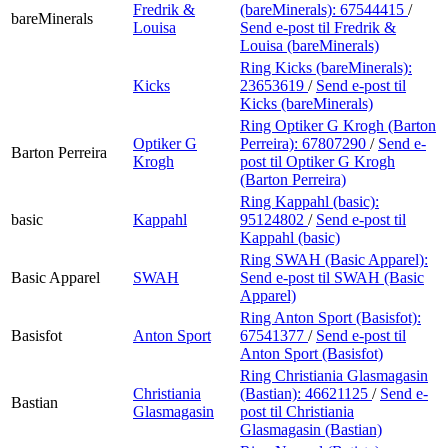
Fredrik &
(bareMinerals):
67544415
/
bareMinerals
Louisa
Send e-post
til Fredrik &
Louisa (bareMinerals)
Ring Kicks (bareMinerals):
Kicks
23653619
/
Send e-post
til
Kicks (bareMinerals)
Ring Optiker G Krogh (Barton
Optiker G
Perreira):
67807290
/
Send e-
Barton Perreira
Krogh
post
til Optiker G Krogh
(Barton Perreira)
Ring Kappahl (basic):
basic
Kappahl
95124802
/
Send e-post
til
Kappahl (basic)
Ring SWAH (Basic Apparel):
Basic Apparel
SWAH
Send e-post
til SWAH (Basic
Apparel)
Ring Anton Sport (Basisfot):
Basisfot
Anton Sport
67541377
/
Send e-post
til
Anton Sport (Basisfot)
Ring Christiania Glasmagasin
Christiania
(Bastian):
46621125
/
Send e-
Bastian
Glasmagasin
post
til Christiania
Glasmagasin (Bastian)