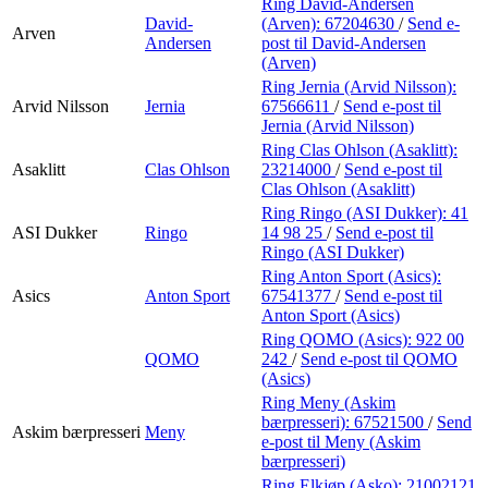
Ring David-Andersen
David-
(Arven):
67204630
/
Send e-
Arven
Andersen
post
til David-Andersen
(Arven)
Ring Jernia (Arvid Nilsson):
Arvid Nilsson
Jernia
67566611
/
Send e-post
til
Jernia (Arvid Nilsson)
Ring Clas Ohlson (Asaklitt):
Asaklitt
Clas Ohlson
23214000
/
Send e-post
til
Clas Ohlson (Asaklitt)
Ring Ringo (ASI Dukker):
41
ASI Dukker
Ringo
14 98 25
/
Send e-post
til
Ringo (ASI Dukker)
Ring Anton Sport (Asics):
Asics
Anton Sport
67541377
/
Send e-post
til
Anton Sport (Asics)
Ring QOMO (Asics):
922 00
QOMO
242
/
Send e-post
til QOMO
(Asics)
Ring Meny (Askim
bærpresseri):
67521500
/
Send
Askim bærpresseri
Meny
e-post
til Meny (Askim
bærpresseri)
Ring Elkjøp (Asko):
21002121