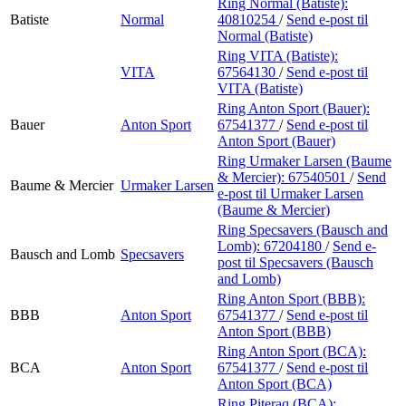
Ring Normal (Batiste):
Batiste
Normal
40810254
/
Send e-post
til
Normal (Batiste)
Ring VITA (Batiste):
VITA
67564130
/
Send e-post
til
VITA (Batiste)
Ring Anton Sport (Bauer):
Bauer
Anton Sport
67541377
/
Send e-post
til
Anton Sport (Bauer)
Ring Urmaker Larsen (Baume
& Mercier):
67540501
/
Send
Baume & Mercier
Urmaker Larsen
e-post
til Urmaker Larsen
(Baume & Mercier)
Ring Specsavers (Bausch and
Lomb):
67204180
/
Send e-
Bausch and Lomb
Specsavers
post
til Specsavers (Bausch
and Lomb)
Ring Anton Sport (BBB):
BBB
Anton Sport
67541377
/
Send e-post
til
Anton Sport (BBB)
Ring Anton Sport (BCA):
BCA
Anton Sport
67541377
/
Send e-post
til
Anton Sport (BCA)
Ring Piteraq (BCA):