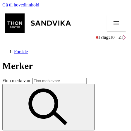
Gå til hovedinnhold
I dag:
10 - 21
Forside
Merker
Butikker
Finn merkevare
Mat og drikke
Helse
Aktiviteter
Tilbud