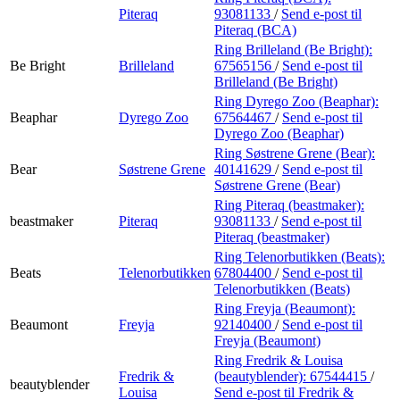
Piteraq
93081133
/
Send e-post
til
Piteraq (BCA)
Ring Brilleland (Be Bright):
Be Bright
Brilleland
67565156
/
Send e-post
til
Brilleland (Be Bright)
Ring Dyrego Zoo (Beaphar):
Beaphar
Dyrego Zoo
67564467
/
Send e-post
til
Dyrego Zoo (Beaphar)
Ring Søstrene Grene (Bear):
Bear
Søstrene Grene
40141629
/
Send e-post
til
Søstrene Grene (Bear)
Ring Piteraq (beastmaker):
beastmaker
Piteraq
93081133
/
Send e-post
til
Piteraq (beastmaker)
Ring Telenorbutikken (Beats):
Beats
Telenorbutikken
67804400
/
Send e-post
til
Telenorbutikken (Beats)
Ring Freyja (Beaumont):
Beaumont
Freyja
92140400
/
Send e-post
til
Freyja (Beaumont)
Ring Fredrik & Louisa
Fredrik &
(beautyblender):
67544415
/
beautyblender
Louisa
Send e-post
til Fredrik &