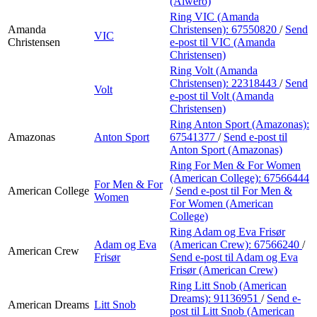
(Alwero)
Ring VIC (Amanda
Amanda
Christensen):
67550820
/
Send
VIC
Christensen
e-post
til VIC (Amanda
Christensen)
Ring Volt (Amanda
Christensen):
22318443
/
Send
Volt
e-post
til Volt (Amanda
Christensen)
Ring Anton Sport (Amazonas):
Amazonas
Anton Sport
67541377
/
Send e-post
til
Anton Sport (Amazonas)
Ring For Men & For Women
(American College):
67566444
For Men & For
American College
/
Send e-post
til For Men &
Women
For Women (American
College)
Ring Adam og Eva Frisør
Adam og Eva
(American Crew):
67566240
/
American Crew
Frisør
Send e-post
til Adam og Eva
Frisør (American Crew)
Ring Litt Snob (American
Dreams):
91136951
/
Send e-
American Dreams
Litt Snob
post
til Litt Snob (American