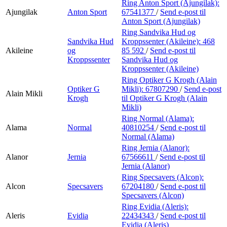
Ring Anton Sport (Ajungilak):
Ajungilak
Anton Sport
67541377
/
Send e-post
til
Anton Sport (Ajungilak)
Ring Sandvika Hud og
Sandvika Hud
Kroppssenter (Akileine):
468
Akileine
og
85 592
/
Send e-post
til
Kroppssenter
Sandvika Hud og
Kroppssenter (Akileine)
Ring Optiker G Krogh (Alain
Optiker G
Mikli):
67807290
/
Send e-post
Alain Mikli
Krogh
til Optiker G Krogh (Alain
Mikli)
Ring Normal (Alama):
Alama
Normal
40810254
/
Send e-post
til
Normal (Alama)
Ring Jernia (Alanor):
Alanor
Jernia
67566611
/
Send e-post
til
Jernia (Alanor)
Ring Specsavers (Alcon):
Alcon
Specsavers
67204180
/
Send e-post
til
Specsavers (Alcon)
Ring Evidia (Aleris):
Aleris
Evidia
22434343
/
Send e-post
til
Evidia (Aleris)