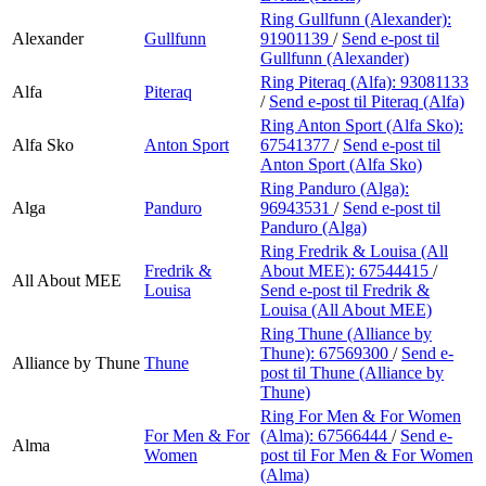
Ring Gullfunn (Alexander):
Alexander
Gullfunn
91901139
/
Send e-post
til
Gullfunn (Alexander)
Ring Piteraq (Alfa):
93081133
Alfa
Piteraq
/
Send e-post
til Piteraq (Alfa)
Ring Anton Sport (Alfa Sko):
Alfa Sko
Anton Sport
67541377
/
Send e-post
til
Anton Sport (Alfa Sko)
Ring Panduro (Alga):
Alga
Panduro
96943531
/
Send e-post
til
Panduro (Alga)
Ring Fredrik & Louisa (All
Fredrik &
About MEE):
67544415
/
All About MEE
Louisa
Send e-post
til Fredrik &
Louisa (All About MEE)
Ring Thune (Alliance by
Thune):
67569300
/
Send e-
Alliance by Thune
Thune
post
til Thune (Alliance by
Thune)
Ring For Men & For Women
For Men & For
(Alma):
67566444
/
Send e-
Alma
Women
post
til For Men & For Women
(Alma)