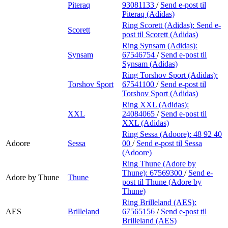
Piteraq
93081133
/
Send e-post
til
Piteraq (Adidas)
Ring Scorett (Adidas):
Send e-
Scorett
post
til Scorett (Adidas)
Ring Synsam (Adidas):
Synsam
67546754
/
Send e-post
til
Synsam (Adidas)
Ring Torshov Sport (Adidas):
Torshov Sport
67541100
/
Send e-post
til
Torshov Sport (Adidas)
Ring XXL (Adidas):
XXL
24084065
/
Send e-post
til
XXL (Adidas)
Ring Sessa (Adoore):
48 92 40
Adoore
Sessa
00
/
Send e-post
til Sessa
(Adoore)
Ring Thune (Adore by
Thune):
67569300
/
Send e-
Adore by Thune
Thune
post
til Thune (Adore by
Thune)
Ring Brilleland (AES):
AES
Brilleland
67565156
/
Send e-post
til
Brilleland (AES)