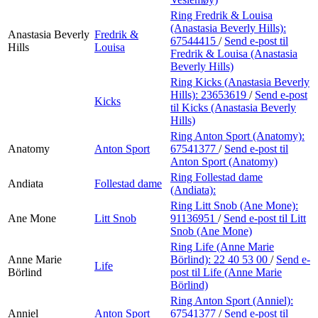
Ring Fredrik & Louisa
(Anastasia Beverly Hills):
Anastasia Beverly
Fredrik &
67544415
/
Send e-post
til
Hills
Louisa
Fredrik & Louisa (Anastasia
Beverly Hills)
Ring Kicks (Anastasia Beverly
Hills):
23653619
/
Send e-post
Kicks
til Kicks (Anastasia Beverly
Hills)
Ring Anton Sport (Anatomy):
Anatomy
Anton Sport
67541377
/
Send e-post
til
Anton Sport (Anatomy)
Ring Follestad dame
Andiata
Follestad dame
(Andiata):
Ring Litt Snob (Ane Mone):
Ane Mone
Litt Snob
91136951
/
Send e-post
til Litt
Snob (Ane Mone)
Ring Life (Anne Marie
Anne Marie
Börlind):
22 40 53 00
/
Send e-
Life
Börlind
post
til Life (Anne Marie
Börlind)
Ring Anton Sport (Anniel):
Anniel
Anton Sport
67541377
/
Send e-post
til