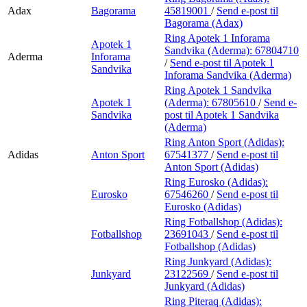
Adax
Bagorama
45819001
/
Send e-post
til
Bagorama (Adax)
Ring Apotek 1 Inforama
Apotek 1
Sandvika (Aderma):
67804710
Aderma
Inforama
/
Send e-post
til Apotek 1
Sandvika
Inforama Sandvika (Aderma)
Ring Apotek 1 Sandvika
Apotek 1
(Aderma):
67805610
/
Send e-
Sandvika
post
til Apotek 1 Sandvika
(Aderma)
Ring Anton Sport (Adidas):
Adidas
Anton Sport
67541377
/
Send e-post
til
Anton Sport (Adidas)
Ring Eurosko (Adidas):
Eurosko
67546260
/
Send e-post
til
Eurosko (Adidas)
Ring Fotballshop (Adidas):
Fotballshop
23691043
/
Send e-post
til
Fotballshop (Adidas)
Ring Junkyard (Adidas):
Junkyard
23122569
/
Send e-post
til
Junkyard (Adidas)
Ring Piteraq (Adidas):