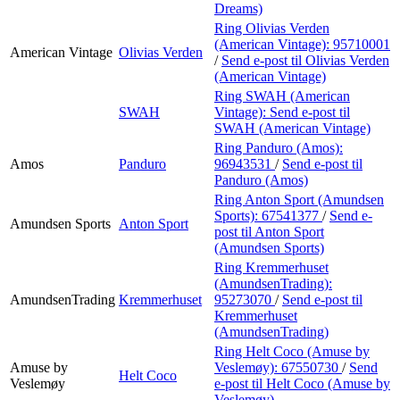
Dreams)
Ring Olivias Verden
(American Vintage):
95710001
American Vintage
Olivias Verden
/
Send e-post
til Olivias Verden
(American Vintage)
Ring SWAH (American
SWAH
Vintage):
Send e-post
til
SWAH (American Vintage)
Ring Panduro (Amos):
Amos
Panduro
96943531
/
Send e-post
til
Panduro (Amos)
Ring Anton Sport (Amundsen
Sports):
67541377
/
Send e-
Amundsen Sports
Anton Sport
post
til Anton Sport
(Amundsen Sports)
Ring Kremmerhuset
(AmundsenTrading):
AmundsenTrading
Kremmerhuset
95273070
/
Send e-post
til
Kremmerhuset
(AmundsenTrading)
Ring Helt Coco (Amuse by
Amuse by
Veslemøy):
67550730
/
Send
Helt Coco
Veslemøy
e-post
til Helt Coco (Amuse by
Veslemøy)