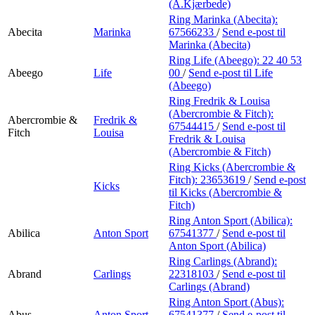
Min Shopping-app
(A.Kjærbede)
Ring Marinka (Abecita):
Abecita
Marinka
67566233
/
Send e-post
til
Marinka (Abecita)
Ring Life (Abeego):
22 40 53
Abeego
Life
00
/
Send e-post
til Life
(Abeego)
Ring Fredrik & Louisa
(Abercrombie & Fitch):
Abercrombie &
Fredrik &
67544415
/
Send e-post
til
Fitch
Louisa
Fredrik & Louisa
(Abercrombie & Fitch)
Ring Kicks (Abercrombie &
Fitch):
23653619
/
Send e-post
Kicks
til Kicks (Abercrombie &
Fitch)
Ring Anton Sport (Abilica):
Abilica
Anton Sport
67541377
/
Send e-post
til
Anton Sport (Abilica)
Ring Carlings (Abrand):
Abrand
Carlings
22318103
/
Send e-post
til
Carlings (Abrand)
Ring Anton Sport (Abus):
Abus
Anton Sport
67541377
/
Send e-post
til