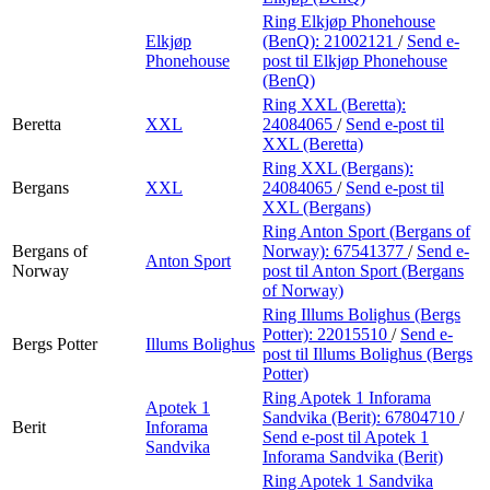
Ring Elkjøp Phonehouse
Elkjøp
(BenQ):
21002121
/
Send e-
Phonehouse
post
til Elkjøp Phonehouse
(BenQ)
Ring XXL (Beretta):
Beretta
XXL
24084065
/
Send e-post
til
XXL (Beretta)
Ring XXL (Bergans):
Bergans
XXL
24084065
/
Send e-post
til
XXL (Bergans)
Ring Anton Sport (Bergans of
Bergans of
Norway):
67541377
/
Send e-
Anton Sport
Norway
post
til Anton Sport (Bergans
of Norway)
Ring Illums Bolighus (Bergs
Potter):
22015510
/
Send e-
Bergs Potter
Illums Bolighus
post
til Illums Bolighus (Bergs
Potter)
Ring Apotek 1 Inforama
Apotek 1
Sandvika (Berit):
67804710
/
Berit
Inforama
Send e-post
til Apotek 1
Sandvika
Inforama Sandvika (Berit)
Ring Apotek 1 Sandvika