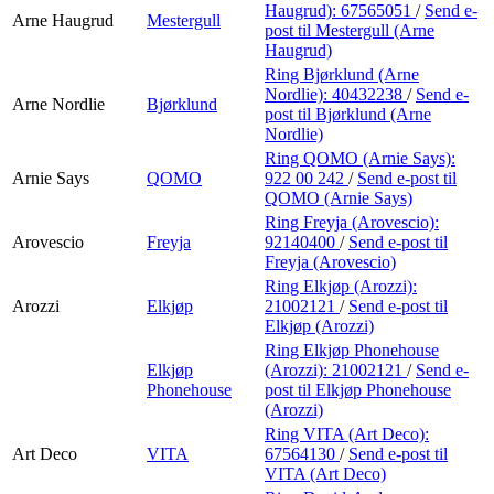
Haugrud):
67565051
/
Send e-
Arne Haugrud
Mestergull
post
til Mestergull (Arne
Haugrud)
Ring Bjørklund (Arne
Nordlie):
40432238
/
Send e-
Arne Nordlie
Bjørklund
post
til Bjørklund (Arne
Nordlie)
Ring QOMO (Arnie Says):
Arnie Says
QOMO
922 00 242
/
Send e-post
til
QOMO (Arnie Says)
Ring Freyja (Arovescio):
Arovescio
Freyja
92140400
/
Send e-post
til
Freyja (Arovescio)
Ring Elkjøp (Arozzi):
Arozzi
Elkjøp
21002121
/
Send e-post
til
Elkjøp (Arozzi)
Ring Elkjøp Phonehouse
Elkjøp
(Arozzi):
21002121
/
Send e-
Phonehouse
post
til Elkjøp Phonehouse
(Arozzi)
Ring VITA (Art Deco):
Art Deco
VITA
67564130
/
Send e-post
til
VITA (Art Deco)