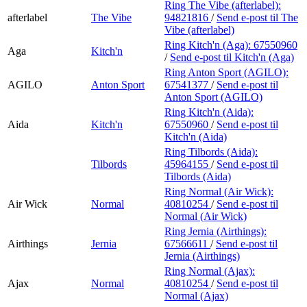
Ring The Vibe (afterlabel):
afterlabel
The Vibe
94821816
/
Send e-post
til The
Vibe (afterlabel)
Ring Kitch'n (Aga):
67550960
Aga
Kitch'n
/
Send e-post
til Kitch'n (Aga)
Ring Anton Sport (AGILO):
AGILO
Anton Sport
67541377
/
Send e-post
til
Anton Sport (AGILO)
Ring Kitch'n (Aida):
Aida
Kitch'n
67550960
/
Send e-post
til
Kitch'n (Aida)
Ring Tilbords (Aida):
Tilbords
45964155
/
Send e-post
til
Tilbords (Aida)
Ring Normal (Air Wick):
Air Wick
Normal
40810254
/
Send e-post
til
Normal (Air Wick)
Ring Jernia (Airthings):
Airthings
Jernia
67566611
/
Send e-post
til
Jernia (Airthings)
Ring Normal (Ajax):
Ajax
Normal
40810254
/
Send e-post
til
Normal (Ajax)