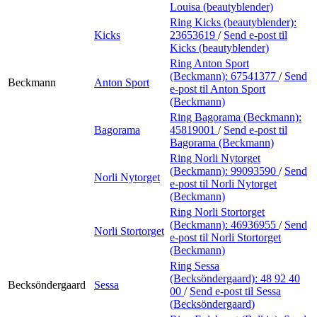
Louisa (beautyblender)
Ring Kicks (beautyblender):
Kicks
23653619
/
Send e-post
til
Kicks (beautyblender)
Ring Anton Sport
(Beckmann):
67541377
/
Send
Beckmann
Anton Sport
e-post
til Anton Sport
(Beckmann)
Ring Bagorama (Beckmann):
Bagorama
45819001
/
Send e-post
til
Bagorama (Beckmann)
Ring Norli Nytorget
(Beckmann):
99093590
/
Send
Norli Nytorget
e-post
til Norli Nytorget
(Beckmann)
Ring Norli Stortorget
(Beckmann):
46936955
/
Send
Norli Stortorget
e-post
til Norli Stortorget
(Beckmann)
Ring Sessa
(Becksöndergaard):
48 92 40
Becksöndergaard
Sessa
00
/
Send e-post
til Sessa
(Becksöndergaard)