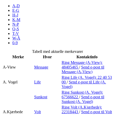
Merker
A-D
E-G
H-J
Inspirasjon
K-M
N-P
Q-S
T-V
Søk
W-Å
0-9
Tabell med aktuelle merkevarer
Merke
Hvor
Kontaktinfo
Åpningstider
Ring Message (A-View):
A-View
Message
48405465
/
Send e-post
til
Praktisk informasjon
Message (A-View)
Ring Life (A. Vogel):
22 40 53
Ledige stillinger
A. Vogel
Life
00
/
Send e-post
til Life (A.
Vogel)
Magasin
Ring Sunkost (A. Vogel):
Sunkost
67566622
/
Send e-post
til
Gavekort
Sunkost (A. Vogel)
Finn frem
Ring Volt (A.Kjærbede):
A.Kjærbede
Volt
22318443
/
Send e-post
til Volt