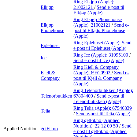
Ring Elkjøp (Apple):
Elkjøp
21002121
/
Send e-post
til
Elkjøp (Apple)
Ring Elkjøp Phonehouse
Elkjøp
(Apple):
21002121
/
Send e-
Phonehouse
post
til Elkjøp Phonehouse
(Apple)
Ring Eplehuset (Apple):
Send
Eplehuset
e-post
til Eplehuset (Apple)
Ring Ice (Apple):
31095100
/
Ice
Send e-post
til Ice (Apple)
Ring Kjell & Company
Kjell &
(Apple):
69520902
/
Send e-
Company
post
til Kjell & Company
(Apple)
Ring Telenorbutikken (Apple):
Telenorbutikken
67804400
/
Send e-post
til
Telenorbutikken (Apple)
Ring Telia (Apple):
67546839
Telia
/
Send e-post
til Telia (Apple)
Ring getFit.no (Applied
Nutrition):
22 12 00 50
/
Send
Applied Nutrition
getFit.no
e-post
til getFit.no (Applied
Nutrition)