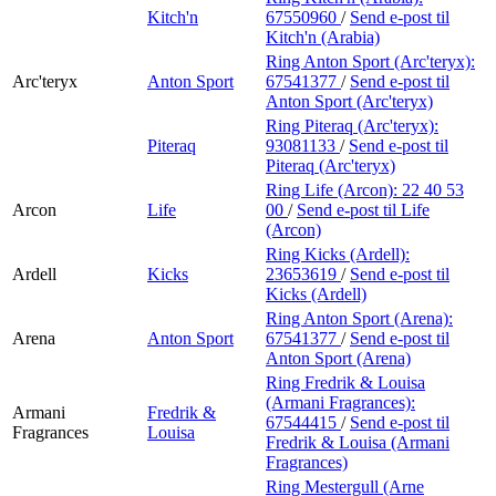
Kitch'n
67550960
/
Send e-post
til
Kitch'n (Arabia)
Ring Anton Sport (Arc'teryx):
Arc'teryx
Anton Sport
67541377
/
Send e-post
til
Anton Sport (Arc'teryx)
Ring Piteraq (Arc'teryx):
Piteraq
93081133
/
Send e-post
til
Piteraq (Arc'teryx)
Ring Life (Arcon):
22 40 53
Arcon
Life
00
/
Send e-post
til Life
(Arcon)
Ring Kicks (Ardell):
Ardell
Kicks
23653619
/
Send e-post
til
Kicks (Ardell)
Ring Anton Sport (Arena):
Arena
Anton Sport
67541377
/
Send e-post
til
Anton Sport (Arena)
Ring Fredrik & Louisa
(Armani Fragrances):
Armani
Fredrik &
67544415
/
Send e-post
til
Fragrances
Louisa
Fredrik & Louisa (Armani
Fragrances)
Ring Mestergull (Arne