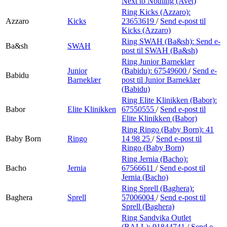
Next to Nothing (Avet)
Ring Kicks (Azzaro):
Azzaro
Kicks
23653619
/
Send e-post
til
Kicks (Azzaro)
Ring SWAH (Ba&sh):
Send e-
Ba&sh
SWAH
post
til SWAH (Ba&sh)
Ring Junior Barneklær
Junior
(Babidu):
67549600
/
Send e-
Babidu
Barneklær
post
til Junior Barneklær
(Babidu)
Ring Elite Klinikken (Babor):
Babor
Elite Klinikken
67550555
/
Send e-post
til
Elite Klinikken (Babor)
Ring Ringo (Baby Born):
41
Baby Born
Ringo
14 98 25
/
Send e-post
til
Ringo (Baby Born)
Ring Jernia (Bacho):
Bacho
Jernia
67566611
/
Send e-post
til
Jernia (Bacho)
Ring Sprell (Baghera):
Baghera
Sprell
57006004
/
Send e-post
til
Sprell (Baghera)
Ring Sandvika Outlet
(BALL):
91844741
/
Send e-