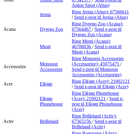
Anton Sport (Abus)
Ring Jernia (Abus):
67566611
Jernia
/
Send e-post
til Jernia (Abus)
Ring Dyrego Zoo (Acana):
Acana
Dyrego Zoo
67564467
/
Send e-post
til
Dyrego Zoo (Acana)
Ring Musti (Acana):
Musti
46706036
/
Send e-post
til
Musti (Acana)
Ring Monsoon Accessorize
Monsoon
(Accessorize):
45975475
/
Accessorize
Accessorize
Send e-post
til Monsoon
Accessorize (Accessorize)
Ring Elkjøp (Acer):
21002121
Acer
Elkjøp
/
Send e-post
til Elkjøp (Acer)
Ring Elkjøp Phonehouse
Elkjøp
(Acer):
21002121
/
Send e-
Phonehouse
post
til Elkjøp Phonehouse
(Acer)
Ring Brilleland (Activ):
Activ
Brilleland
67565156
/
Send e-post
til
Brilleland (Activ)
Ring Bagorama (Adax):