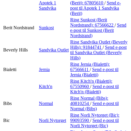
Apotek 1
(Berit):
67805610
/
Send e-
Sandvika
post
til Apotek 1 Sandvika
(Berit)
Ring Sunkost (Berit
Nordstrand):
67566622
/
Send
Berit Nordstrand
Sunkost
e-post
til Sunkost (Berit
Nordstrand)
Ring Sandvika Outlet (Beverly
Hills):
91844741
/
Send e-post
Beverly Hills
Sandvika Outlet
til Sandvika Outlet (Beverly
Hills)
Ring Jernia (Bialetti):
Bialetti
Jernia
67566611
/
Send e-post
til
Jernia (Bialetti)
Ring Kitch'n (Bialetti):
Kitch'n
67550960
/
Send e-post
til
Kitch'n (Bialetti)
Ring Normal (Bibs):
Bibs
Normal
40810254
/
Send e-post
til
Normal (Bibs)
Ring Norli Nytorget (Bic):
Bic
Norli Nytorget
99093590
/
Send e-post
til
Norli Nytorget (Bic)