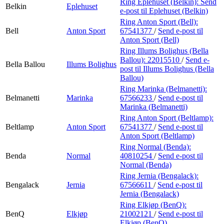
Ring Eplehuset (Belkin):
Send
Belkin
Eplehuset
e-post
til Eplehuset (Belkin)
Ring Anton Sport (Bell):
Bell
Anton Sport
67541377
/
Send e-post
til
Anton Sport (Bell)
Ring Illums Bolighus (Bella
Ballou):
22015510
/
Send e-
Bella Ballou
Illums Bolighus
post
til Illums Bolighus (Bella
Ballou)
Ring Marinka (Belmanetti):
Belmanetti
Marinka
67566233
/
Send e-post
til
Marinka (Belmanetti)
Ring Anton Sport (Beltlamp):
Beltlamp
Anton Sport
67541377
/
Send e-post
til
Anton Sport (Beltlamp)
Ring Normal (Benda):
Benda
Normal
40810254
/
Send e-post
til
Normal (Benda)
Ring Jernia (Bengalack):
Bengalack
Jernia
67566611
/
Send e-post
til
Jernia (Bengalack)
Ring Elkjøp (BenQ):
BenQ
Elkjøp
21002121
/
Send e-post
til
Elkjøp (BenQ)