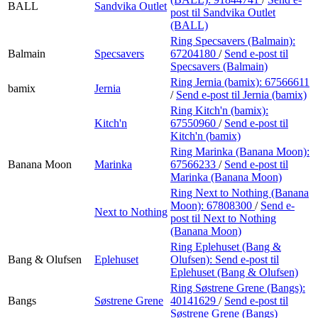
BALL
Sandvika Outlet
post
til Sandvika Outlet
(BALL)
Ring Specsavers (Balmain):
Balmain
Specsavers
67204180
/
Send e-post
til
Specsavers (Balmain)
Ring Jernia (bamix):
67566611
bamix
Jernia
/
Send e-post
til Jernia (bamix)
Ring Kitch'n (bamix):
Kitch'n
67550960
/
Send e-post
til
Kitch'n (bamix)
Ring Marinka (Banana Moon):
Banana Moon
Marinka
67566233
/
Send e-post
til
Marinka (Banana Moon)
Ring Next to Nothing (Banana
Moon):
67808300
/
Send e-
Next to Nothing
post
til Next to Nothing
(Banana Moon)
Ring Eplehuset (Bang &
Bang & Olufsen
Eplehuset
Olufsen):
Send e-post
til
Eplehuset (Bang & Olufsen)
Ring Søstrene Grene (Bangs):
Bangs
Søstrene Grene
40141629
/
Send e-post
til
Søstrene Grene (Bangs)