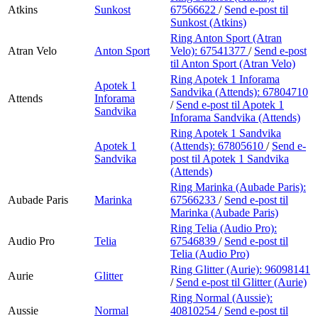
Atkins
Sunkost
67566622
/
Send e-post
til
Sunkost (Atkins)
Ring Anton Sport (Atran
Atran Velo
Anton Sport
Velo):
67541377
/
Send e-post
til Anton Sport (Atran Velo)
Ring Apotek 1 Inforama
Apotek 1
Sandvika (Attends):
67804710
Attends
Inforama
/
Send e-post
til Apotek 1
Sandvika
Inforama Sandvika (Attends)
Ring Apotek 1 Sandvika
Apotek 1
(Attends):
67805610
/
Send e-
Sandvika
post
til Apotek 1 Sandvika
(Attends)
Ring Marinka (Aubade Paris):
Aubade Paris
Marinka
67566233
/
Send e-post
til
Marinka (Aubade Paris)
Ring Telia (Audio Pro):
Audio Pro
Telia
67546839
/
Send e-post
til
Telia (Audio Pro)
Ring Glitter (Aurie):
96098141
Aurie
Glitter
/
Send e-post
til Glitter (Aurie)
Ring Normal (Aussie):
Aussie
Normal
40810254
/
Send e-post
til