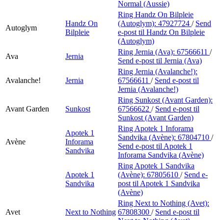
Normal (Aussie)
Ring Handz On Bilpleie
Handz On
(Autoglym):
47927724
/
Send
Autoglym
Bilpleie
e-post
til Handz On Bilpleie
(Autoglym)
Ring Jernia (Ava):
67566611
/
Ava
Jernia
Send e-post
til Jernia (Ava)
Ring Jernia (Avalanche!):
Avalanche!
Jernia
67566611
/
Send e-post
til
Jernia (Avalanche!)
Ring Sunkost (Avant Garden):
Avant Garden
Sunkost
67566622
/
Send e-post
til
Sunkost (Avant Garden)
Ring Apotek 1 Inforama
Apotek 1
Sandvika (Avène):
67804710
/
Avène
Inforama
Send e-post
til Apotek 1
Sandvika
Inforama Sandvika (Avène)
Ring Apotek 1 Sandvika
Apotek 1
(Avène):
67805610
/
Send e-
Sandvika
post
til Apotek 1 Sandvika
(Avène)
Ring Next to Nothing (Avet):
Avet
Next to Nothing
67808300
/
Send e-post
til