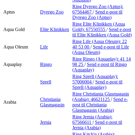
Ring Dyrego Zoo (Aptus):
Aptus
Dyrego Zoo
67564467
/
Send e-post
til
Dyrego Zoo (Aptus)
Ring Elite Klinikken (Aqua
Aqua Gold
Elite Klinikken
Gold):
67550555
/
Send e-post
til Elite Klinikken (Aqua Gold)
Ring Life (Aqua Oleum):
22
Aqua Oleum
Life
40 53 00
/
Send e-post
til Life
(Aqua Oleum)
Ring Ringo (Aquaplay):
41 14
Aquaplay
Ringo
98 25
/
Send e-post
til Ringo
(Aquaplay)
Ring Sprell (Aquaplay):
Sprell
57006004
/
Send e-post
til
Sprell (Aquaplay)
Ring Christiania Glasmagasin
Christiania
(Arabia):
46621125
/
Send e-
Arabia
Glasmagasin
post
til Christiania
Glasmagasin (Arabia)
Ring Jernia (Arabia):
Jernia
67566611
/
Send e-post
til
Jernia (Arabia)
Ring Kitch'n (Arabia):