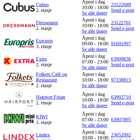
Åpent i dag
Cubus
23122689
Inspirasjon
10:00 - 18:00
2. etasje
Send e-post
Se alle dager
Åpent i dag
Dressmann
23122701
10:00 - 18:00
2. etasje
Send e-post
Se alle dager
Søk
Åpent i dag
Europris
09:00 - 18:00
91691997
3. etasje
Se alle dager
Åpent i dag
Extra
63909836
Åpningstider
07:00 - 23:00
2. etasje
Send e-post
Se alle dager
Praktisk informasjon
Folkets Café og
Åpent i dag
Restaurant
10:00 - 18:00
97338815
Ledige stillinger
2. etasje
Se alle dager
Magasin
Åpent i dag
Hairport Frisør
63902710
10:00 - 18:00
2. etasje
Send e-post
Se alle dager
Gavekort
Åpent i dag
KIWI
Finn frem
07:00 - 23:00
63907895
1. etasje
Se alle dager
Åpent i dag
Lindex
23652092
10:00 - 18:00