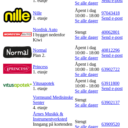
1. etasje
Send e-post
Se alle dager
Åpent i dag
Nille
97043418
10:00 - 18:00
1. etasje
Send e-post
Se alle dager
Nordisk Auto
Stengt
40062801
I bygget nedenfor
Se alle dager
Send e-post
Kiwi
Åpent i dag
Normal
40812296
10:00 - 18:00
Plan 2.
Send e-post
Se alle dager
Åpent i dag
Princess
10:00 - 18:00
63902722
1. etasje
Se alle dager
Åpent i dag
Vitusapotek
63911800
10:00 - 18:00
1. etasje
Send e-post
Se alle dager
Vormsund Medisinske
Stengt
Senter
63902137
Se alle dager
4. etasje
Årnes Musikk &
Instrumentverksted
Stengt
Inngang på kortenden
63909520
Se alle dager