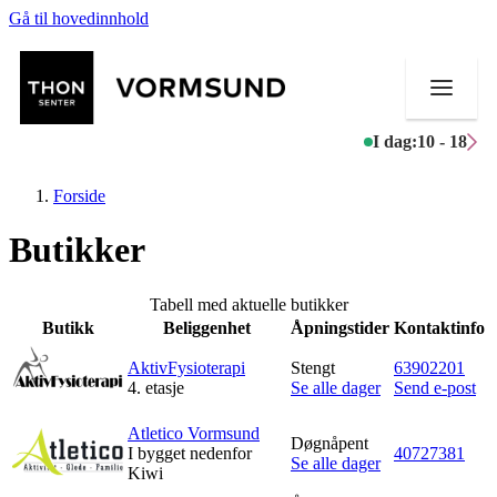
Gå til hovedinnhold
I dag:
10 - 18
Forside
Butikker
Butikker
Tabell med aktuelle butikker
Butikk
Beliggenhet
Åpningstider
Kontaktinfo
Mat og drikke
AktivFysioterapi
Stengt
63902201
Helse
4. etasje
Se alle dager
Send e-post
Aktiviteter
Atletico Vormsund
Døgnåpent
I bygget nedenfor
40727381
Se alle dager
Kiwi
Tilbud