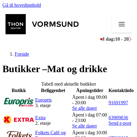
Gå til hovedinnhold
I dag:
10 - 20
Forside
Butikker –Mat og drikke
Butikker
Tabell med aktuelle butikker
Butikk
Beliggenhet
Åpningstider
Kontaktinfo
Mat og drikke
Åpent i dag 09:00
Europris
- 20:00
91691997
3. etasje
Helse
Se alle dager
Åpent i dag 07:00
Extra
63909836
Aktiviteter
- 23:00
2. etasje
Send e-post
Se alle dager
Tilbud
Folkets Café og
Åpent i dag 10:00