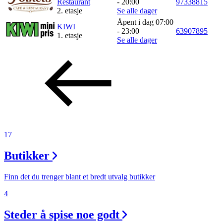
Restaurant
- 20:00
97338815
2. etasje
Se alle dager
Inspirasjon
Åpent i dag 07:00
KIWI
- 23:00
63907895
1. etasje
Se alle dager
Søk
Åpningstider
Praktisk informasjon
Ledige stillinger
17
Magasin
Butikker
Gavekort
Finn det du trenger blant et bredt utvalg butikker
Finn frem
4
Steder å spise noe godt