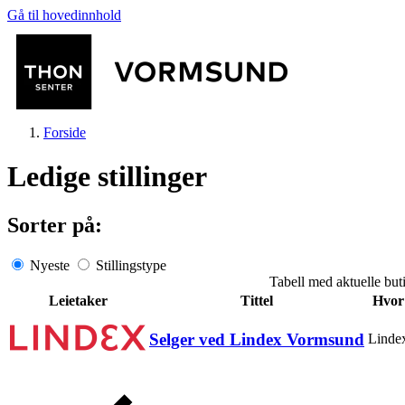
Gå til hovedinnhold
Forside
Ledige stillinger
Sorter på:
Butikker
Nyeste
Stillingstype
Tabell med aktuelle but
Leietaker
Tittel
Hvor
Mat og drikke
Selger ved Lindex Vormsund
Linde
Helse