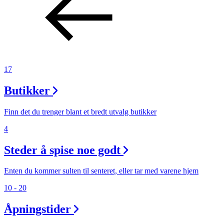
Aktiviteter
Tilbud
17
Inspirasjon
Butikker
Finn det du trenger blant et bredt utvalg butikker
Søk
4
Steder å spise noe godt
Enten du kommer sulten til senteret, eller tar med varene hjem
Åpningstider
10 - 20
Praktisk informasjon
Åpningstider
Ledige stillinger