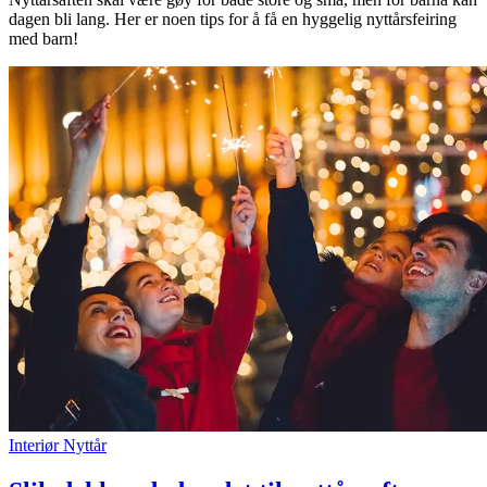
dagen bli lang. Her er noen tips for å få en hyggelig nyttårsfeiring
Inspirasjon
med barn!
Søk
Åpningstider
Praktisk informasjon
Ledige stillinger
Magasin
Gavekort
Finn frem
Interiør
Nyttår