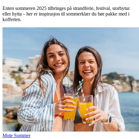
Inspirasjon
Enten sommeren 2025 tilbringes på strandferie, festival, storbytur
eller hytta – her er inspirasjon til sommerklær du bør pakke med i
kofferten.
Søk
Åpningstider
Praktisk informasjon
Ledige stillinger
Magasin
Gavekort
Finn frem
Mote
Sommer