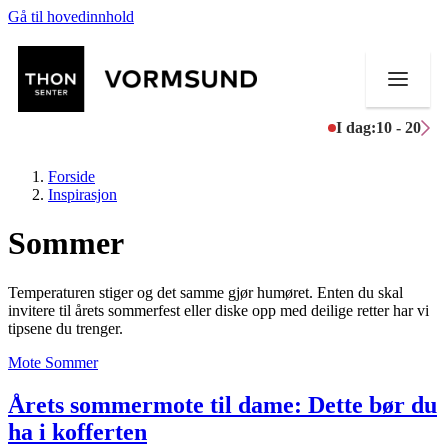
Gå til hovedinnhold
I dag:
10 - 20
Forside
Inspirasjon
Sommer
Butikker
Temperaturen stiger og det samme gjør humøret. Enten du skal
Mat og drikke
invitere til årets sommerfest eller diske opp med deilige retter har vi
tipsene du trenger.
Helse
Mote
Sommer
Aktiviteter
Årets sommermote til dame: Dette bør du
ha i kofferten
Tilbud