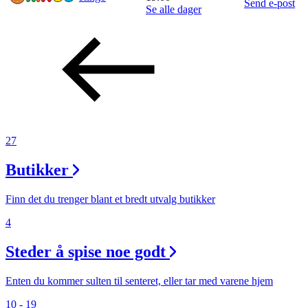
Send e-post
Se alle dager
Inspirasjon
Søk
Åpningstider
27
Praktisk informasjon
Butikker
Ledige stillinger
Finn det du trenger blant et bredt utvalg butikker
Gavekort
4
Magasin
Steder å spise noe godt
Finn frem
Enten du kommer sulten til senteret, eller tar med varene hjem
10 - 19