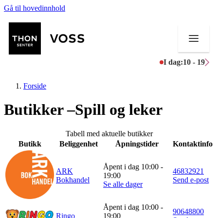
Gå til hovedinnhold
I dag:
10 - 19
Forside
Butikker –Spill og leker
Butikker
Tabell med aktuelle butikker
Butikk
Beliggenhet
Åpningstider
Kontaktinfo
Mat og drikke
Åpent i dag 10:00 -
Helse
ARK
46832921
19:00
Bokhandel
Send e-post
Se alle dager
Aktiviteter
Åpent i dag 10:00 -
Tilbud
90648800
Ringo
19:00