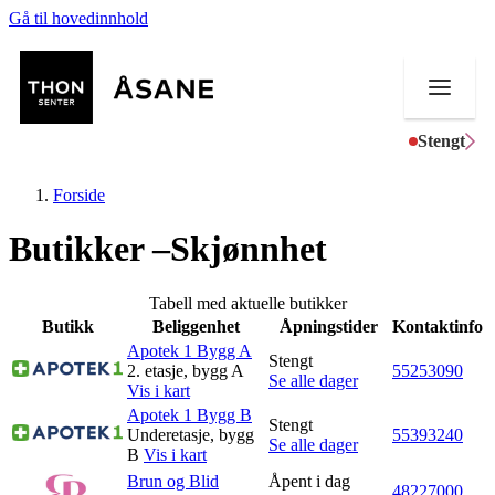
Gå til hovedinnhold
Stengt
Forside
Butikker –Skjønnhet
Butikker
Tabell med aktuelle butikker
Butikk
Beliggenhet
Åpningstider
Kontaktinfo
Mat og drikke
Apotek 1 Bygg A
Stengt
2. etasje, bygg A
55253090
Se alle dager
Helse
Vis i kart
Apotek 1 Bygg B
Stengt
Aktiviteter
Underetasje, bygg
55393240
Se alle dager
B
Vis i kart
Tilbud
Brun og Blid
Åpent i dag
48227000