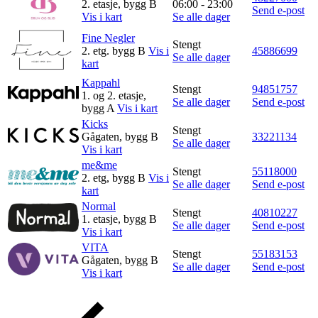
2. etasje, bygg B
06:00 - 23:00
Send e-post
Kundeklubb
Vis i kart
Se alle dager
Fine Negler
Stengt
Inspirasjon
2. etg. bygg B
Vis i
45886699
Se alle dager
kart
Kappahl
Stengt
94851757
1. og 2. etasje,
Se alle dager
Send e-post
Søk
bygg A
Vis i kart
Kicks
Stengt
Gågaten, bygg B
33221134
Se alle dager
Vis i kart
Åpningstider
me&me
Stengt
55118000
2. etg, bygg B
Vis i
Se alle dager
Send e-post
Praktisk informasjon
kart
Normal
Stengt
40810227
Ledige stillinger
1. etasje, bygg B
Se alle dager
Send e-post
Vis i kart
Magasin
VITA
Stengt
55183153
Gågaten, bygg B
Se alle dager
Send e-post
Gavekort
Vis i kart
Finn frem