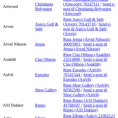
Christiania
(Artwood):
70147111
/
Send e-
Artwood
Belysning
post
til Christiania Belysning
(Artwood)
Ring Aseco Gull & Sølv
Aseco Gull &
(Arven):
70143710
/
Send e-
Arven
Sølv
post
til Aseco Gull & Sølv
(Arven)
Ring Jernia (Arvid Nilsson):
Arvid Nilsson
Jernia
40005965
/
Send e-post
til
Jernia (Arvid Nilsson)
Ring Clas Ohlson (Asaklitt):
Asaklitt
Clas Ohlson
23214000
/
Send e-post
til
Clas Ohlson (Asaklitt)
Ring Eurosko (Asfvlt):
Asfvlt
Eurosko
70141544
/
Send e-post
til
Eurosko (Asfvlt)
Ring Shoe Gallery (Asfvlt):
Shoe Gallery
90582590
/
Send e-post
til
Shoe Gallery (Asfvlt)
Ring Ringo (ASI Dukker):
ASI Dukker
Ringo
41768107
/
Send e-post
til
Ringo (ASI Dukker)
Ring Elkjøp (Asko):
21002121