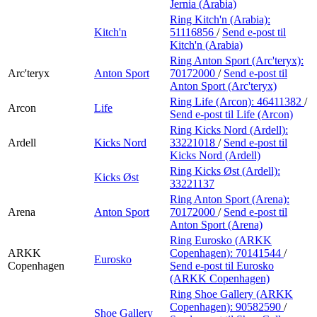
Jernia (Arabia)
Ring Kitch'n (Arabia):
Kitch'n
51116856
/
Send e-post
til
Kitch'n (Arabia)
Ring Anton Sport (Arc'teryx):
Arc'teryx
Anton Sport
70172000
/
Send e-post
til
Anton Sport (Arc'teryx)
Ring Life (Arcon):
46411382
/
Arcon
Life
Send e-post
til Life (Arcon)
Ring Kicks Nord (Ardell):
Ardell
Kicks Nord
33221018
/
Send e-post
til
Kicks Nord (Ardell)
Ring Kicks Øst (Ardell):
Kicks Øst
33221137
Ring Anton Sport (Arena):
Arena
Anton Sport
70172000
/
Send e-post
til
Anton Sport (Arena)
Ring Eurosko (ARKK
ARKK
Copenhagen):
70141544
/
Eurosko
Copenhagen
Send e-post
til Eurosko
(ARKK Copenhagen)
Ring Shoe Gallery (ARKK
Copenhagen):
90582590
/
Shoe Gallery