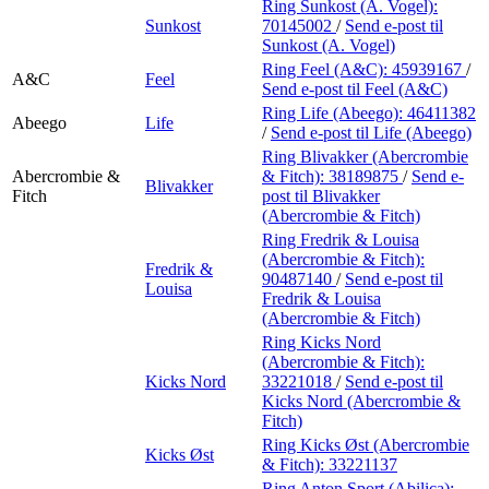
Ring Sunkost (A. Vogel):
Sunkost
70145002
/
Send e-post
til
Sunkost (A. Vogel)
Ring Feel (A&C):
45939167
/
A&C
Feel
Send e-post
til Feel (A&C)
Ring Life (Abeego):
46411382
Abeego
Life
/
Send e-post
til Life (Abeego)
Ring Blivakker (Abercrombie
Abercrombie &
& Fitch):
38189875
/
Send e-
Blivakker
Fitch
post
til Blivakker
(Abercrombie & Fitch)
Ring Fredrik & Louisa
(Abercrombie & Fitch):
Fredrik &
90487140
/
Send e-post
til
Louisa
Fredrik & Louisa
(Abercrombie & Fitch)
Ring Kicks Nord
(Abercrombie & Fitch):
Kicks Nord
33221018
/
Send e-post
til
Kicks Nord (Abercrombie &
Fitch)
Ring Kicks Øst (Abercrombie
Kicks Øst
& Fitch):
33221137
Ring Anton Sport (Abilica):