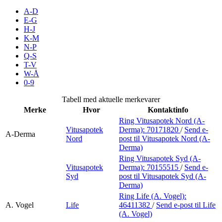
Inspirasjon
A-D
E-G
H-J
K-M
N-P
Søk
Q-S
T-V
W-Å
0-9
Åpningstider
Tabell med aktuelle merkevarer
Merke
Hvor
Kontaktinfo
Praktisk informasjon
Ring Vitusapotek Nord (A-
Vitusapotek
Derma):
70171820
/
Send e-
Ledige stillinger
A-Derma
Nord
post
til Vitusapotek Nord (A-
Derma)
Magasin
Ring Vitusapotek Syd (A-
Vitusapotek
Derma):
70155515
/
Send e-
Gavekort
Syd
post
til Vitusapotek Syd (A-
Derma)
Finn frem
Ring Life (A. Vogel):
A. Vogel
Life
46411382
/
Send e-post
til Life
(A. Vogel)