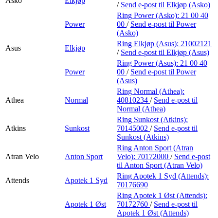
Asko
Elkjøp
/
Send e-post
til Elkjøp (Asko)
Ring Power (Asko):
21 00 40
Power
00
/
Send e-post
til Power
(Asko)
Ring Elkjøp (Asus):
21002121
Asus
Elkjøp
/
Send e-post
til Elkjøp (Asus)
Ring Power (Asus):
21 00 40
Power
00
/
Send e-post
til Power
(Asus)
Ring Normal (Athea):
Athea
Normal
40810234
/
Send e-post
til
Normal (Athea)
Ring Sunkost (Atkins):
Atkins
Sunkost
70145002
/
Send e-post
til
Sunkost (Atkins)
Ring Anton Sport (Atran
Atran Velo
Anton Sport
Velo):
70172000
/
Send e-post
til Anton Sport (Atran Velo)
Ring Apotek 1 Syd (Attends):
Attends
Apotek 1 Syd
70176690
Ring Apotek 1 Øst (Attends):
Apotek 1 Øst
70172760
/
Send e-post
til
Apotek 1 Øst (Attends)