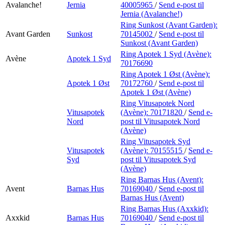
Avalanche!
Jernia
40005965
/
Send e-post
til
Jernia (Avalanche!)
Ring Sunkost (Avant Garden):
Avant Garden
Sunkost
70145002
/
Send e-post
til
Sunkost (Avant Garden)
Ring Apotek 1 Syd (Avène):
Avène
Apotek 1 Syd
70176690
Ring Apotek 1 Øst (Avène):
Apotek 1 Øst
70172760
/
Send e-post
til
Apotek 1 Øst (Avène)
Ring Vitusapotek Nord
Vitusapotek
(Avène):
70171820
/
Send e-
Nord
post
til Vitusapotek Nord
(Avène)
Ring Vitusapotek Syd
Vitusapotek
(Avène):
70155515
/
Send e-
Syd
post
til Vitusapotek Syd
(Avène)
Ring Barnas Hus (Avent):
Avent
Barnas Hus
70169040
/
Send e-post
til
Barnas Hus (Avent)
Ring Barnas Hus (Axxkid):
Axxkid
Barnas Hus
70169040
/
Send e-post
til