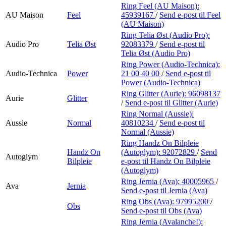
Ring Feel (AU Maison):
AU Maison
Feel
45939167
/
Send e-post
til Feel
(AU Maison)
Ring Telia Øst (Audio Pro):
Audio Pro
Telia Øst
92083379
/
Send e-post
til
Telia Øst (Audio Pro)
Ring Power (Audio-Technica):
Audio-Technica
Power
21 00 40 00
/
Send e-post
til
Power (Audio-Technica)
Ring Glitter (Aurie):
96098137
Aurie
Glitter
/
Send e-post
til Glitter (Aurie)
Ring Normal (Aussie):
Aussie
Normal
40810234
/
Send e-post
til
Normal (Aussie)
Ring Handz On Bilpleie
Handz On
(Autoglym):
92072829
/
Send
Autoglym
Bilpleie
e-post
til Handz On Bilpleie
(Autoglym)
Ring Jernia (Ava):
40005965
/
Ava
Jernia
Send e-post
til Jernia (Ava)
Ring Obs (Ava):
97995200
/
Obs
Send e-post
til Obs (Ava)
Ring Jernia (Avalanche!):