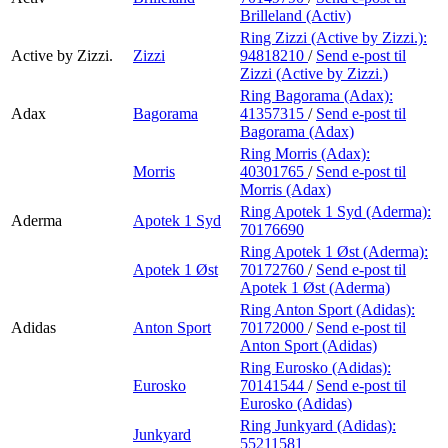
Brilleland (Activ)
Ring Zizzi (Active by Zizzi.):
Active by Zizzi.
Zizzi
94818210
/
Send e-post
til
Zizzi (Active by Zizzi.)
Ring Bagorama (Adax):
Adax
Bagorama
41357315
/
Send e-post
til
Bagorama (Adax)
Ring Morris (Adax):
Morris
40301765
/
Send e-post
til
Morris (Adax)
Ring Apotek 1 Syd (Aderma):
Aderma
Apotek 1 Syd
70176690
Ring Apotek 1 Øst (Aderma):
Apotek 1 Øst
70172760
/
Send e-post
til
Apotek 1 Øst (Aderma)
Ring Anton Sport (Adidas):
Adidas
Anton Sport
70172000
/
Send e-post
til
Anton Sport (Adidas)
Ring Eurosko (Adidas):
Eurosko
70141544
/
Send e-post
til
Eurosko (Adidas)
Ring Junkyard (Adidas):
Junkyard
55211581