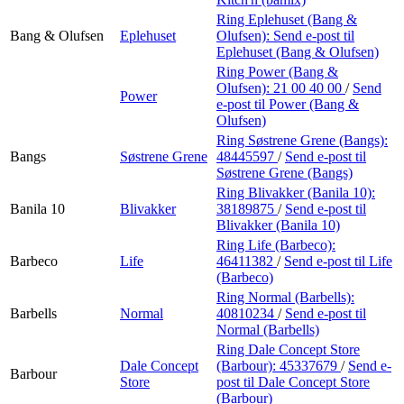
Ring Eplehuset (Bang &
Bang & Olufsen
Eplehuset
Olufsen):
Send e-post
til
Eplehuset (Bang & Olufsen)
Ring Power (Bang &
Olufsen):
21 00 40 00
/
Send
Power
e-post
til Power (Bang &
Olufsen)
Ring Søstrene Grene (Bangs):
Bangs
Søstrene Grene
48445597
/
Send e-post
til
Søstrene Grene (Bangs)
Ring Blivakker (Banila 10):
Banila 10
Blivakker
38189875
/
Send e-post
til
Blivakker (Banila 10)
Ring Life (Barbeco):
Barbeco
Life
46411382
/
Send e-post
til Life
(Barbeco)
Ring Normal (Barbells):
Barbells
Normal
40810234
/
Send e-post
til
Normal (Barbells)
Ring Dale Concept Store
Dale Concept
(Barbour):
45337679
/
Send e-
Barbour
Store
post
til Dale Concept Store
(Barbour)