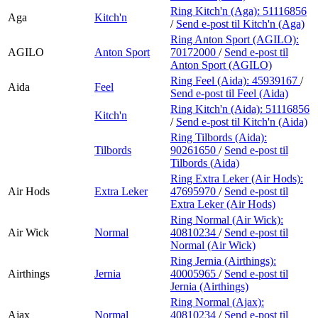
Ring Kitch'n (Aga):
51116856
Aga
Kitch'n
/
Send e-post
til Kitch'n (Aga)
Ring Anton Sport (AGILO):
AGILO
Anton Sport
70172000
/
Send e-post
til
Anton Sport (AGILO)
Ring Feel (Aida):
45939167
/
Aida
Feel
Send e-post
til Feel (Aida)
Ring Kitch'n (Aida):
51116856
Kitch'n
/
Send e-post
til Kitch'n (Aida)
Ring Tilbords (Aida):
Tilbords
90261650
/
Send e-post
til
Tilbords (Aida)
Ring Extra Leker (Air Hods):
Air Hods
Extra Leker
47695970
/
Send e-post
til
Extra Leker (Air Hods)
Ring Normal (Air Wick):
Air Wick
Normal
40810234
/
Send e-post
til
Normal (Air Wick)
Ring Jernia (Airthings):
Airthings
Jernia
40005965
/
Send e-post
til
Jernia (Airthings)
Ring Normal (Ajax):
Ajax
Normal
40810234
/
Send e-post
til