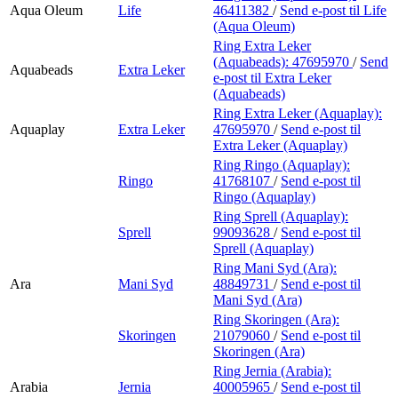
Aqua Oleum
Life
46411382
/
Send e-post
til Life
(Aqua Oleum)
Ring Extra Leker
(Aquabeads):
47695970
/
Send
Aquabeads
Extra Leker
e-post
til Extra Leker
(Aquabeads)
Ring Extra Leker (Aquaplay):
Aquaplay
Extra Leker
47695970
/
Send e-post
til
Extra Leker (Aquaplay)
Ring Ringo (Aquaplay):
Ringo
41768107
/
Send e-post
til
Ringo (Aquaplay)
Ring Sprell (Aquaplay):
Sprell
99093628
/
Send e-post
til
Sprell (Aquaplay)
Ring Mani Syd (Ara):
Ara
Mani Syd
48849731
/
Send e-post
til
Mani Syd (Ara)
Ring Skoringen (Ara):
Skoringen
21079060
/
Send e-post
til
Skoringen (Ara)
Ring Jernia (Arabia):
Arabia
Jernia
40005965
/
Send e-post
til