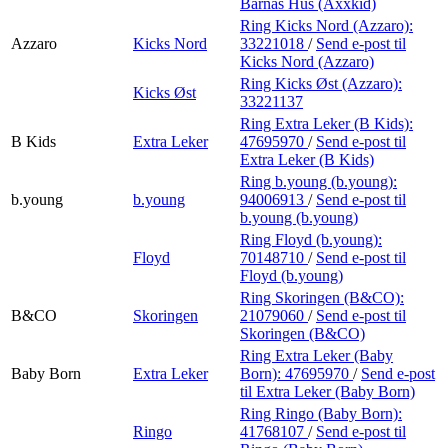
Barnas Hus (Axxkid)
Ring Kicks Nord (Azzaro):
Azzaro
Kicks Nord
33221018
/
Send e-post
til
Kicks Nord (Azzaro)
Ring Kicks Øst (Azzaro):
Kicks Øst
33221137
Ring Extra Leker (B Kids):
B Kids
Extra Leker
47695970
/
Send e-post
til
Extra Leker (B Kids)
Ring b.young (b.young):
b.young
b.young
94006913
/
Send e-post
til
b.young (b.young)
Ring Floyd (b.young):
Floyd
70148710
/
Send e-post
til
Floyd (b.young)
Ring Skoringen (B&CO):
B&CO
Skoringen
21079060
/
Send e-post
til
Skoringen (B&CO)
Ring Extra Leker (Baby
Baby Born
Extra Leker
Born):
47695970
/
Send e-post
til Extra Leker (Baby Born)
Ring Ringo (Baby Born):
Ringo
41768107
/
Send e-post
til