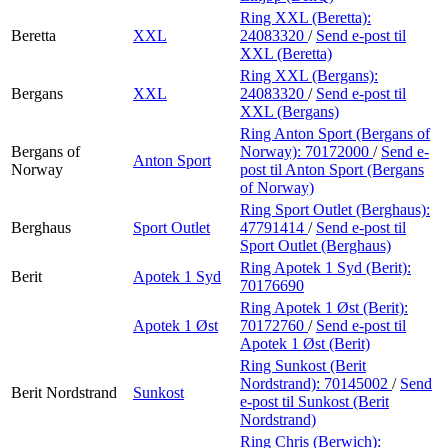
Ring XXL (Beretta):
Beretta
XXL
24083320
/
Send e-post
til
XXL (Beretta)
Ring XXL (Bergans):
Bergans
XXL
24083320
/
Send e-post
til
XXL (Bergans)
Ring Anton Sport (Bergans of
Bergans of
Norway):
70172000
/
Send e-
Anton Sport
Norway
post
til Anton Sport (Bergans
of Norway)
Ring Sport Outlet (Berghaus):
Berghaus
Sport Outlet
47791414
/
Send e-post
til
Sport Outlet (Berghaus)
Ring Apotek 1 Syd (Berit):
Berit
Apotek 1 Syd
70176690
Ring Apotek 1 Øst (Berit):
Apotek 1 Øst
70172760
/
Send e-post
til
Apotek 1 Øst (Berit)
Ring Sunkost (Berit
Nordstrand):
70145002
/
Send
Berit Nordstrand
Sunkost
e-post
til Sunkost (Berit
Nordstrand)
Ring Chris (Berwich):