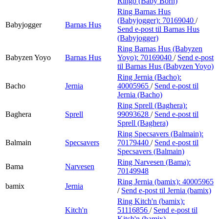
Ringo (Baby Born)
Ring Barnas Hus
(Babyjogger):
70169040
/
Babyjogger
Barnas Hus
Send e-post
til Barnas Hus
(Babyjogger)
Ring Barnas Hus (Babyzen
Babyzen Yoyo
Barnas Hus
Yoyo):
70169040
/
Send e-post
til Barnas Hus (Babyzen Yoyo)
Ring Jernia (Bacho):
Bacho
Jernia
40005965
/
Send e-post
til
Jernia (Bacho)
Ring Sprell (Baghera):
Baghera
Sprell
99093628
/
Send e-post
til
Sprell (Baghera)
Ring Specsavers (Balmain):
Balmain
Specsavers
70179440
/
Send e-post
til
Specsavers (Balmain)
Ring Narvesen (Bama):
Bama
Narvesen
70149948
Ring Jernia (bamix):
40005965
bamix
Jernia
/
Send e-post
til Jernia (bamix)
Ring Kitch'n (bamix):
Kitch'n
51116856
/
Send e-post
til
Kitch'n (bamix)