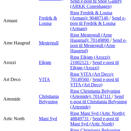
Send e-post
til Shoe Gallery
(ARKK Copenhagen)
Ring Fredrik & Louisa
Fredrik &
(Armani):
90487140
/
Send e-
Armani
Louisa
post
til Fredrik & Louisa
(Armani)
Ring Mestergull (Arne
Haugrud):
70149890
/
Send e-
Arne Haugrud
Mestergull
post
til Mestergull (Arne
Haugrud)
Ring Elkjøp (Arozzi):
Arozzi
Elkjøp
21002121
/
Send e-post
til
Elkjøp (Arozzi)
Ring VITA (Art Deco):
Art Deco
VITA
70149560
/
Send e-post
til
VITA (Art Deco)
Ring Christiania Belysning
Christiania
(Artemide):
70147111
/
Send
Artemide
Belysning
e-post
til Christiania Belysning
(Artemide)
Ring Mani Syd (Artic North):
Artic North
Mani Syd
48849731
/
Send e-post
til
Mani Syd (Artic North)
Ring Christiania Belysning