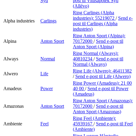
Syd
post
til Vitusapotek Syd
(Allévo)
Ring Carlings (Alpha
industries):
55219072
/
Send e-
Alpha industries
Carlings
post
til Carlings (Alpha
industries)
Ring Anton Sport (Alpina):
Alpina
Anton Sport
70172000
/
Send e-post
til
Anton Sport (Alpina)
Ring Normal (Always):
Always
Normal
40810234
/
Send e-post
til
Normal (Always)
Ring Life (Alwero):
46411382
Alwero
Life
/
Send e-post
til Life (Alwero)
Ring Power (Amadeus):
21 00
Amadeus
Power
40 00
/
Send e-post
til Power
(Amadeus)
Ring Anton Sport (Amazonas):
Amazonas
Anton Sport
70172000
/
Send e-post
til
Anton Sport (Amazonas)
Ring Feel (Ambiente):
Ambiente
Feel
45939167
/
Send e-post
til Feel
(Ambiente)
Ring Luggen Hårstudio