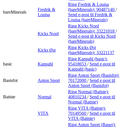
Ring Fredrik & Louisa
Fredrik &
(bareMinerals):
90487140
/
bareMinerals
Louisa
Send e-post
til Fredrik &
Louisa (bareMinerals)
Ring Kicks Nord
(bareMinerals):
33221018
/
Kicks Nord
Send e-post
til Kicks Nord
(bareMinerals)
Ring Kicks Øst
Kicks Øst
(bareMinerals):
33221137
Ring Kappahl (basic):
basic
Kappahl
95418653
/
Send e-post
til
Kappahl (basic)
Ring Anton Sport (Basisfot):
Basisfot
Anton Sport
70172000
/
Send e-post
til
Anton Sport (Basisfot)
Ring Normal (Batiste):
Batiste
Normal
40810234
/
Send e-post
til
Normal (Batiste)
Ring VITA (Batiste):
VITA
70149560
/
Send e-post
til
VITA (Batiste)
Ring Anton Sport (Bauer):