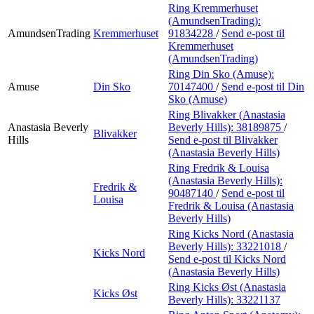
Ring Kremmerhuset
(AmundsenTrading):
AmundsenTrading
Kremmerhuset
91834228
/
Send e-post
til
Kremmerhuset
(AmundsenTrading)
Ring Din Sko (Amuse):
Amuse
Din Sko
70147400
/
Send e-post
til Din
Sko (Amuse)
Ring Blivakker (Anastasia
Anastasia Beverly
Beverly Hills):
38189875
/
Blivakker
Hills
Send e-post
til Blivakker
(Anastasia Beverly Hills)
Ring Fredrik & Louisa
(Anastasia Beverly Hills):
Fredrik &
90487140
/
Send e-post
til
Louisa
Fredrik & Louisa (Anastasia
Beverly Hills)
Ring Kicks Nord (Anastasia
Beverly Hills):
33221018
/
Kicks Nord
Send e-post
til Kicks Nord
(Anastasia Beverly Hills)
Ring Kicks Øst (Anastasia
Kicks Øst
Beverly Hills):
33221137