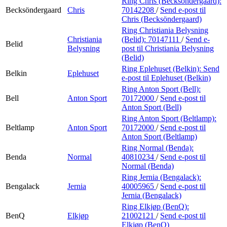
Ring Chris (Becksöndergaard):
Becksöndergaard
Chris
70142208
/
Send e-post
til
Chris (Becksöndergaard)
Ring Christiania Belysning
Christiania
(Belid):
70147111
/
Send e-
Belid
Belysning
post
til Christiania Belysning
(Belid)
Ring Eplehuset (Belkin):
Send
Belkin
Eplehuset
e-post
til Eplehuset (Belkin)
Ring Anton Sport (Bell):
Bell
Anton Sport
70172000
/
Send e-post
til
Anton Sport (Bell)
Ring Anton Sport (Beltlamp):
Beltlamp
Anton Sport
70172000
/
Send e-post
til
Anton Sport (Beltlamp)
Ring Normal (Benda):
Benda
Normal
40810234
/
Send e-post
til
Normal (Benda)
Ring Jernia (Bengalack):
Bengalack
Jernia
40005965
/
Send e-post
til
Jernia (Bengalack)
Ring Elkjøp (BenQ):
BenQ
Elkjøp
21002121
/
Send e-post
til
Elkjøp (BenQ)