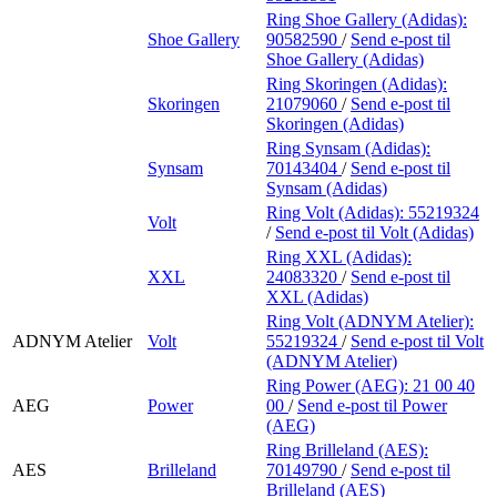
Ring Shoe Gallery (Adidas):
Shoe Gallery
90582590
/
Send e-post
til
Shoe Gallery (Adidas)
Ring Skoringen (Adidas):
Skoringen
21079060
/
Send e-post
til
Skoringen (Adidas)
Ring Synsam (Adidas):
Synsam
70143404
/
Send e-post
til
Synsam (Adidas)
Ring Volt (Adidas):
55219324
Volt
/
Send e-post
til Volt (Adidas)
Ring XXL (Adidas):
XXL
24083320
/
Send e-post
til
XXL (Adidas)
Ring Volt (ADNYM Atelier):
ADNYM Atelier
Volt
55219324
/
Send e-post
til Volt
(ADNYM Atelier)
Ring Power (AEG):
21 00 40
AEG
Power
00
/
Send e-post
til Power
(AEG)
Ring Brilleland (AES):
AES
Brilleland
70149790
/
Send e-post
til
Brilleland (AES)