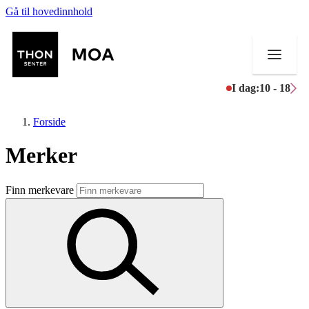
Gå til hovedinnhold
I dag:
10 - 18
Forside
Merker
Butikker
Finn merkevare
Mat og drikke
Helse
Aktiviteter
Tilbud