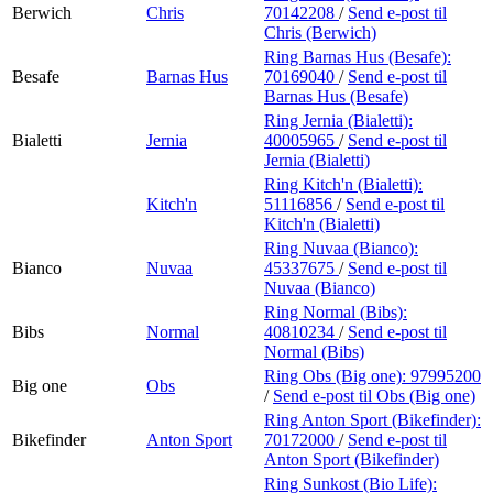
Berwich
Chris
70142208
/
Send e-post
til
Chris (Berwich)
Ring Barnas Hus (Besafe):
Besafe
Barnas Hus
70169040
/
Send e-post
til
Barnas Hus (Besafe)
Ring Jernia (Bialetti):
Bialetti
Jernia
40005965
/
Send e-post
til
Jernia (Bialetti)
Ring Kitch'n (Bialetti):
Kitch'n
51116856
/
Send e-post
til
Kitch'n (Bialetti)
Ring Nuvaa (Bianco):
Bianco
Nuvaa
45337675
/
Send e-post
til
Nuvaa (Bianco)
Ring Normal (Bibs):
Bibs
Normal
40810234
/
Send e-post
til
Normal (Bibs)
Ring Obs (Big one):
97995200
Big one
Obs
/
Send e-post
til Obs (Big one)
Ring Anton Sport (Bikefinder):
Bikefinder
Anton Sport
70172000
/
Send e-post
til
Anton Sport (Bikefinder)
Ring Sunkost (Bio Life):