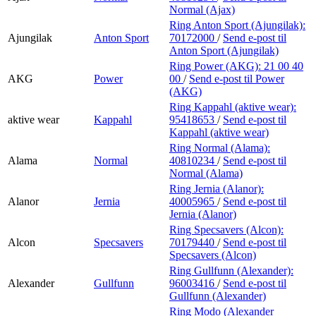
Normal (Ajax)
Ring Anton Sport (Ajungilak):
Ajungilak
Anton Sport
70172000
/
Send e-post
til
Anton Sport (Ajungilak)
Ring Power (AKG):
21 00 40
AKG
Power
00
/
Send e-post
til Power
(AKG)
Ring Kappahl (aktive wear):
aktive wear
Kappahl
95418653
/
Send e-post
til
Kappahl (aktive wear)
Ring Normal (Alama):
Alama
Normal
40810234
/
Send e-post
til
Normal (Alama)
Ring Jernia (Alanor):
Alanor
Jernia
40005965
/
Send e-post
til
Jernia (Alanor)
Ring Specsavers (Alcon):
Alcon
Specsavers
70179440
/
Send e-post
til
Specsavers (Alcon)
Ring Gullfunn (Alexander):
Alexander
Gullfunn
96003416
/
Send e-post
til
Gullfunn (Alexander)
Ring Modo (Alexander