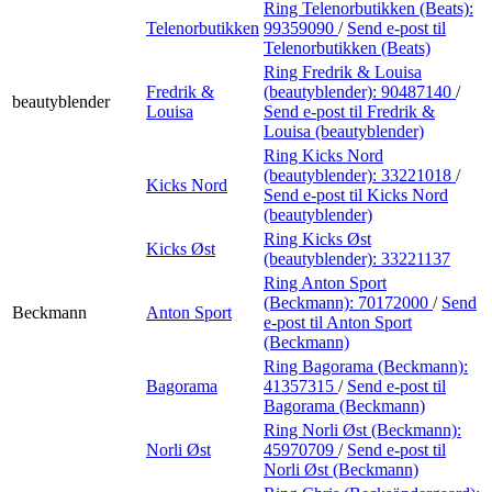
Ring Telenorbutikken (Beats):
Telenorbutikken
99359090
/
Send e-post
til
Telenorbutikken (Beats)
Ring Fredrik & Louisa
Fredrik &
(beautyblender):
90487140
/
beautyblender
Louisa
Send e-post
til Fredrik &
Louisa (beautyblender)
Ring Kicks Nord
(beautyblender):
33221018
/
Kicks Nord
Send e-post
til Kicks Nord
(beautyblender)
Ring Kicks Øst
Kicks Øst
(beautyblender):
33221137
Ring Anton Sport
(Beckmann):
70172000
/
Send
Beckmann
Anton Sport
e-post
til Anton Sport
(Beckmann)
Ring Bagorama (Beckmann):
Bagorama
41357315
/
Send e-post
til
Bagorama (Beckmann)
Ring Norli Øst (Beckmann):
Norli Øst
45970709
/
Send e-post
til
Norli Øst (Beckmann)