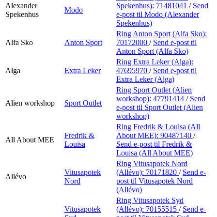
Alexander
Spekenhus):
71481041
/
Send
Modo
Spekenhus
e-post
til Modo (Alexander
Spekenhus)
Ring Anton Sport (Alfa Sko):
Alfa Sko
Anton Sport
70172000
/
Send e-post
til
Anton Sport (Alfa Sko)
Ring Extra Leker (Alga):
Alga
Extra Leker
47695970
/
Send e-post
til
Extra Leker (Alga)
Ring Sport Outlet (Alien
workshop):
47791414
/
Send
Alien workshop
Sport Outlet
e-post
til Sport Outlet (Alien
workshop)
Ring Fredrik & Louisa (All
Fredrik &
About MEE):
90487140
/
All About MEE
Louisa
Send e-post
til Fredrik &
Louisa (All About MEE)
Ring Vitusapotek Nord
Vitusapotek
(Allévo):
70171820
/
Send e-
Allévo
Nord
post
til Vitusapotek Nord
(Allévo)
Ring Vitusapotek Syd
Vitusapotek
(Allévo):
70155515
/
Send e-