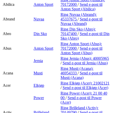
Abilica
Anton Sport
70172000
/
Send e-post
til
Anton Sport (Abilica)
Ring Nuvaa (Abrand):
Abrand
Nuvaa
45337675
/
Send e-post
til
Nuvaa (Abrand)
Ring Din Sko (Abro):
Abro
Din Sko
70147400
/
Send e-post
til Din
Sko (Abro)
Ring Anton Sport (Abus):
Abus
Anton Sport
70172000
/
Send e-post
til
Anton Sport (Abus)
Ring Jernia (Abus):
40005965
Jernia
/
Send e-post
til Jernia (Abus)
Ring Musti (Acana):
Acana
Musti
46954333
/
Send e-post
til
Musti (Acana)
Ring Elkjøp (Acer):
21002121
Acer
Elkjøp
/
Send e-post
til Elkjøp (Acer)
Ring Power (Acer):
21 00 40
Power
00
/
Send e-post
til Power
(Acer)
Ring Brilleland (Activ):
Activ
Brilleland
70149790
/
Send e-post
til