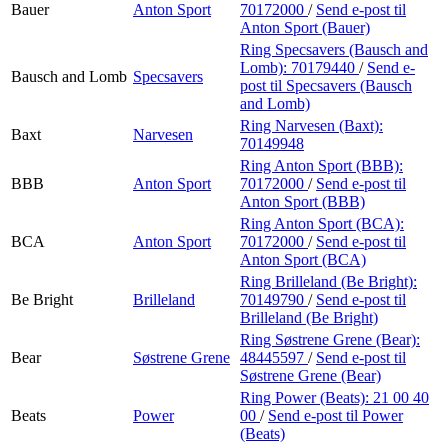
Bauer
Anton Sport
70172000
/
Send e-post
til
Anton Sport (Bauer)
Ring Specsavers (Bausch and
Lomb):
70179440
/
Send e-
Bausch and Lomb
Specsavers
post
til Specsavers (Bausch
and Lomb)
Ring Narvesen (Baxt):
Baxt
Narvesen
70149948
Ring Anton Sport (BBB):
BBB
Anton Sport
70172000
/
Send e-post
til
Anton Sport (BBB)
Ring Anton Sport (BCA):
BCA
Anton Sport
70172000
/
Send e-post
til
Anton Sport (BCA)
Ring Brilleland (Be Bright):
Be Bright
Brilleland
70149790
/
Send e-post
til
Brilleland (Be Bright)
Ring Søstrene Grene (Bear):
Bear
Søstrene Grene
48445597
/
Send e-post
til
Søstrene Grene (Bear)
Ring Power (Beats):
21 00 40
Beats
Power
00
/
Send e-post
til Power
(Beats)