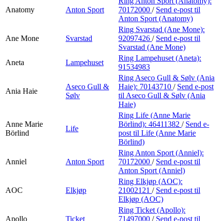
Ring Anton Sport (Anatomy):
Anatomy
Anton Sport
70172000
/
Send e-post
til
Anton Sport (Anatomy)
Ring Svarstad (Ane Mone):
Ane Mone
Svarstad
92097426
/
Send e-post
til
Svarstad (Ane Mone)
Ring Lampehuset (Aneta):
Aneta
Lampehuset
91534983
Ring Aseco Gull & Sølv (Ania
Aseco Gull &
Haie):
70143710
/
Send e-post
Ania Haie
Sølv
til Aseco Gull & Sølv (Ania
Haie)
Ring Life (Anne Marie
Anne Marie
Börlind):
46411382
/
Send e-
Life
Börlind
post
til Life (Anne Marie
Börlind)
Ring Anton Sport (Anniel):
Anniel
Anton Sport
70172000
/
Send e-post
til
Anton Sport (Anniel)
Ring Elkjøp (AOC):
AOC
Elkjøp
21002121
/
Send e-post
til
Elkjøp (AOC)
Ring Ticket (Apollo):
Apollo
Ticket
71497000
/
Send e-post
til