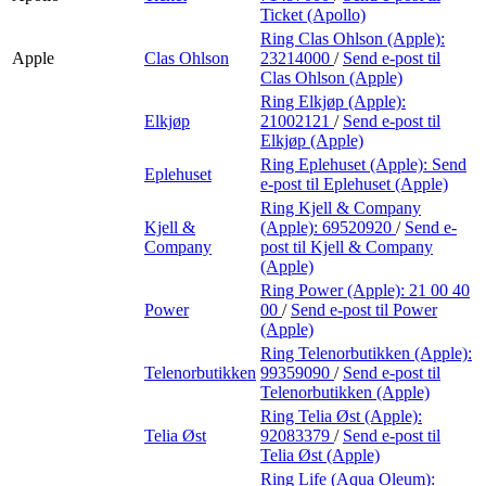
Ticket (Apollo)
Ring Clas Ohlson (Apple):
Apple
Clas Ohlson
23214000
/
Send e-post
til
Clas Ohlson (Apple)
Ring Elkjøp (Apple):
Elkjøp
21002121
/
Send e-post
til
Elkjøp (Apple)
Ring Eplehuset (Apple):
Send
Eplehuset
e-post
til Eplehuset (Apple)
Ring Kjell & Company
Kjell &
(Apple):
69520920
/
Send e-
Company
post
til Kjell & Company
(Apple)
Ring Power (Apple):
21 00 40
Power
00
/
Send e-post
til Power
(Apple)
Ring Telenorbutikken (Apple):
Telenorbutikken
99359090
/
Send e-post
til
Telenorbutikken (Apple)
Ring Telia Øst (Apple):
Telia Øst
92083379
/
Send e-post
til
Telia Øst (Apple)
Ring Life (Aqua Oleum):