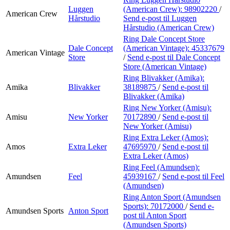
Luggen
(American Crew):
98902220
/
American Crew
Hårstudio
Send e-post
til Luggen
Hårstudio (American Crew)
Ring Dale Concept Store
Dale Concept
(American Vintage):
45337679
American Vintage
Store
/
Send e-post
til Dale Concept
Store (American Vintage)
Ring Blivakker (Amika):
Amika
Blivakker
38189875
/
Send e-post
til
Blivakker (Amika)
Ring New Yorker (Amisu):
Amisu
New Yorker
70172890
/
Send e-post
til
New Yorker (Amisu)
Ring Extra Leker (Amos):
Amos
Extra Leker
47695970
/
Send e-post
til
Extra Leker (Amos)
Ring Feel (Amundsen):
Amundsen
Feel
45939167
/
Send e-post
til Feel
(Amundsen)
Ring Anton Sport (Amundsen
Sports):
70172000
/
Send e-
Amundsen Sports
Anton Sport
post
til Anton Sport
(Amundsen Sports)