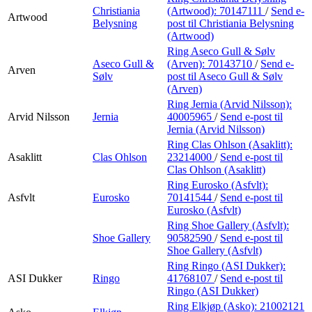
Christiania
(Artwood):
70147111
/
Send e-
Artwood
Belysning
post
til Christiania Belysning
(Artwood)
Ring Aseco Gull & Sølv
Aseco Gull &
(Arven):
70143710
/
Send e-
Arven
Sølv
post
til Aseco Gull & Sølv
(Arven)
Ring Jernia (Arvid Nilsson):
Arvid Nilsson
Jernia
40005965
/
Send e-post
til
Jernia (Arvid Nilsson)
Ring Clas Ohlson (Asaklitt):
Asaklitt
Clas Ohlson
23214000
/
Send e-post
til
Clas Ohlson (Asaklitt)
Ring Eurosko (Asfvlt):
Asfvlt
Eurosko
70141544
/
Send e-post
til
Eurosko (Asfvlt)
Ring Shoe Gallery (Asfvlt):
Shoe Gallery
90582590
/
Send e-post
til
Shoe Gallery (Asfvlt)
Ring Ringo (ASI Dukker):
ASI Dukker
Ringo
41768107
/
Send e-post
til
Ringo (ASI Dukker)
Ring Elkjøp (Asko):
21002121