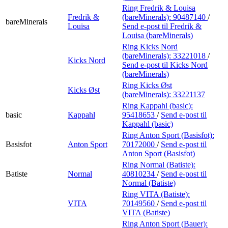
Ring Fredrik & Louisa
Fredrik &
(bareMinerals):
90487140
/
bareMinerals
Louisa
Send e-post
til Fredrik &
Louisa (bareMinerals)
Ring Kicks Nord
(bareMinerals):
33221018
/
Kicks Nord
Send e-post
til Kicks Nord
(bareMinerals)
Ring Kicks Øst
Kicks Øst
(bareMinerals):
33221137
Ring Kappahl (basic):
basic
Kappahl
95418653
/
Send e-post
til
Kappahl (basic)
Ring Anton Sport (Basisfot):
Basisfot
Anton Sport
70172000
/
Send e-post
til
Anton Sport (Basisfot)
Ring Normal (Batiste):
Batiste
Normal
40810234
/
Send e-post
til
Normal (Batiste)
Ring VITA (Batiste):
VITA
70149560
/
Send e-post
til
VITA (Batiste)
Ring Anton Sport (Bauer):