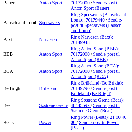
Bauer
Anton Sport
70172000
/
Send e-post
til
Anton Sport (Bauer)
Ring Specsavers (Bausch and
Lomb):
70179440
/
Send e-
Bausch and Lomb
Specsavers
post
til Specsavers (Bausch
and Lomb)
Ring Narvesen (Baxt):
Baxt
Narvesen
70149948
Ring Anton Sport (BBB):
BBB
Anton Sport
70172000
/
Send e-post
til
Anton Sport (BBB)
Ring Anton Sport (BCA):
BCA
Anton Sport
70172000
/
Send e-post
til
Anton Sport (BCA)
Ring Brilleland (Be Bright):
Be Bright
Brilleland
70149790
/
Send e-post
til
Brilleland (Be Bright)
Ring Søstrene Grene (Bear):
Bear
Søstrene Grene
48445597
/
Send e-post
til
Søstrene Grene (Bear)
Ring Power (Beats):
21 00 40
Beats
Power
00
/
Send e-post
til Power
(Beats)