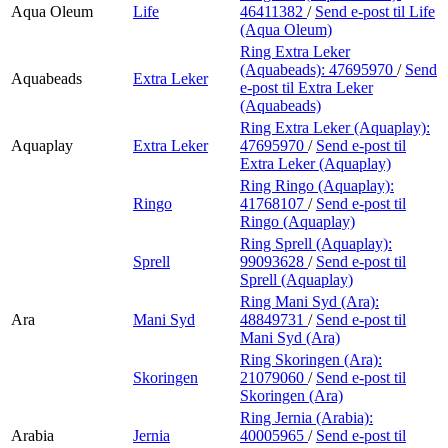
Aqua Oleum
Life
46411382
/
Send e-post
til Life
(Aqua Oleum)
Ring Extra Leker
(Aquabeads):
47695970
/
Send
Aquabeads
Extra Leker
e-post
til Extra Leker
(Aquabeads)
Ring Extra Leker (Aquaplay):
Aquaplay
Extra Leker
47695970
/
Send e-post
til
Extra Leker (Aquaplay)
Ring Ringo (Aquaplay):
Ringo
41768107
/
Send e-post
til
Ringo (Aquaplay)
Ring Sprell (Aquaplay):
Sprell
99093628
/
Send e-post
til
Sprell (Aquaplay)
Ring Mani Syd (Ara):
Ara
Mani Syd
48849731
/
Send e-post
til
Mani Syd (Ara)
Ring Skoringen (Ara):
Skoringen
21079060
/
Send e-post
til
Skoringen (Ara)
Ring Jernia (Arabia):
Arabia
Jernia
40005965
/
Send e-post
til