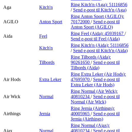
Ring Kitch'n (Aga):
51116856
Aga
Kitch'n
/
Send e-post
til Kitch'n (Aga)
Ring Anton Sport (AGILO):
AGILO
Anton Sport
70172000
/
Send e-post
til
Anton Sport (AGILO)
Ring Feel (Aida):
45939167
/
Aida
Feel
Send e-post
til Feel (Aida)
Ring Kitch'n (Aida):
51116856
Kitch'n
/
Send e-post
til Kitch'n (Aida)
Ring Tilbords (Aida):
Tilbords
90261650
/
Send e-post
til
Tilbords (Aida)
Ring Extra Leker (Air Hods):
Air Hods
Extra Leker
47695970
/
Send e-post
til
Extra Leker (Air Hods)
Ring Normal (Air Wick):
Air Wick
Normal
40810234
/
Send e-post
til
Normal (Air Wick)
Ring Jernia (Airthings):
Airthings
Jernia
40005965
/
Send e-post
til
Jernia (Airthings)
Ring Normal (Ajax):
Ajax
Normal
40810234
/
Send e-post
til