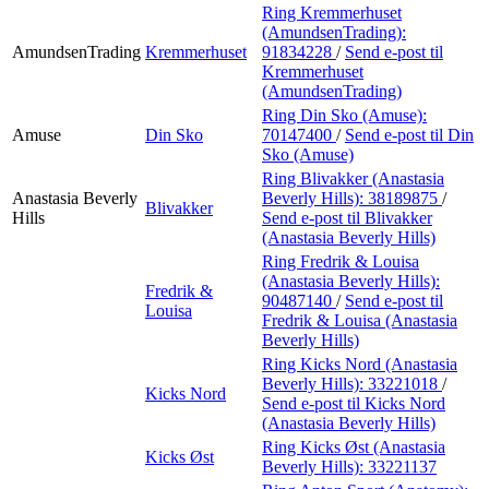
Ring Kremmerhuset
(AmundsenTrading):
AmundsenTrading
Kremmerhuset
91834228
/
Send e-post
til
Kremmerhuset
(AmundsenTrading)
Ring Din Sko (Amuse):
Amuse
Din Sko
70147400
/
Send e-post
til Din
Sko (Amuse)
Ring Blivakker (Anastasia
Anastasia Beverly
Beverly Hills):
38189875
/
Blivakker
Hills
Send e-post
til Blivakker
(Anastasia Beverly Hills)
Ring Fredrik & Louisa
(Anastasia Beverly Hills):
Fredrik &
90487140
/
Send e-post
til
Louisa
Fredrik & Louisa (Anastasia
Beverly Hills)
Ring Kicks Nord (Anastasia
Beverly Hills):
33221018
/
Kicks Nord
Send e-post
til Kicks Nord
(Anastasia Beverly Hills)
Ring Kicks Øst (Anastasia
Kicks Øst
Beverly Hills):
33221137