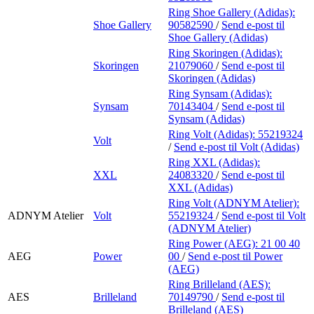
Ring Shoe Gallery (Adidas):
Shoe Gallery
90582590
/
Send e-post
til
Shoe Gallery (Adidas)
Ring Skoringen (Adidas):
Skoringen
21079060
/
Send e-post
til
Skoringen (Adidas)
Ring Synsam (Adidas):
Synsam
70143404
/
Send e-post
til
Synsam (Adidas)
Ring Volt (Adidas):
55219324
Volt
/
Send e-post
til Volt (Adidas)
Ring XXL (Adidas):
XXL
24083320
/
Send e-post
til
XXL (Adidas)
Ring Volt (ADNYM Atelier):
ADNYM Atelier
Volt
55219324
/
Send e-post
til Volt
(ADNYM Atelier)
Ring Power (AEG):
21 00 40
AEG
Power
00
/
Send e-post
til Power
(AEG)
Ring Brilleland (AES):
AES
Brilleland
70149790
/
Send e-post
til
Brilleland (AES)