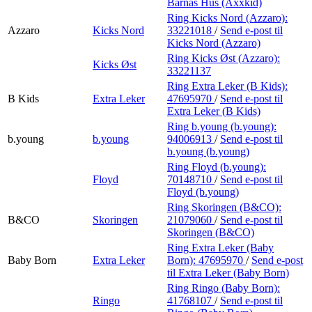
Barnas Hus (Axxkid)
Ring Kicks Nord (Azzaro):
Azzaro
Kicks Nord
33221018
/
Send e-post
til
Kicks Nord (Azzaro)
Ring Kicks Øst (Azzaro):
Kicks Øst
33221137
Ring Extra Leker (B Kids):
B Kids
Extra Leker
47695970
/
Send e-post
til
Extra Leker (B Kids)
Ring b.young (b.young):
b.young
b.young
94006913
/
Send e-post
til
b.young (b.young)
Ring Floyd (b.young):
Floyd
70148710
/
Send e-post
til
Floyd (b.young)
Ring Skoringen (B&CO):
B&CO
Skoringen
21079060
/
Send e-post
til
Skoringen (B&CO)
Ring Extra Leker (Baby
Baby Born
Extra Leker
Born):
47695970
/
Send e-post
til Extra Leker (Baby Born)
Ring Ringo (Baby Born):
Ringo
41768107
/
Send e-post
til