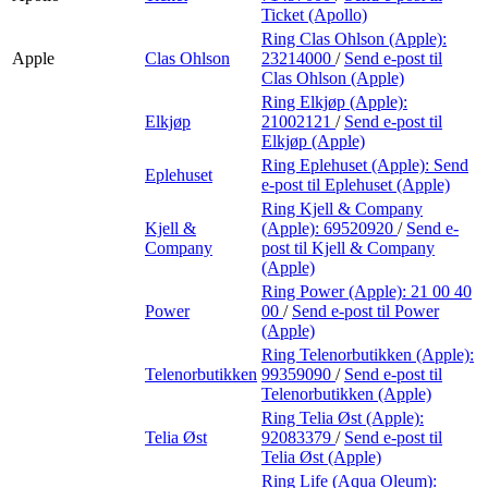
Ticket (Apollo)
Ring Clas Ohlson (Apple):
Apple
Clas Ohlson
23214000
/
Send e-post
til
Clas Ohlson (Apple)
Ring Elkjøp (Apple):
Elkjøp
21002121
/
Send e-post
til
Elkjøp (Apple)
Ring Eplehuset (Apple):
Send
Eplehuset
e-post
til Eplehuset (Apple)
Ring Kjell & Company
Kjell &
(Apple):
69520920
/
Send e-
Company
post
til Kjell & Company
(Apple)
Ring Power (Apple):
21 00 40
Power
00
/
Send e-post
til Power
(Apple)
Ring Telenorbutikken (Apple):
Telenorbutikken
99359090
/
Send e-post
til
Telenorbutikken (Apple)
Ring Telia Øst (Apple):
Telia Øst
92083379
/
Send e-post
til
Telia Øst (Apple)
Ring Life (Aqua Oleum):