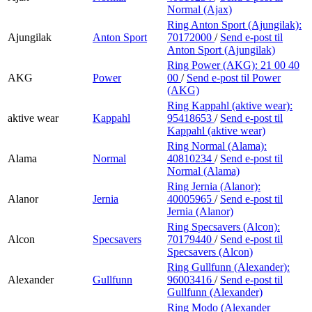
Normal (Ajax)
Ring Anton Sport (Ajungilak):
Ajungilak
Anton Sport
70172000
/
Send e-post
til
Anton Sport (Ajungilak)
Ring Power (AKG):
21 00 40
AKG
Power
00
/
Send e-post
til Power
(AKG)
Ring Kappahl (aktive wear):
aktive wear
Kappahl
95418653
/
Send e-post
til
Kappahl (aktive wear)
Ring Normal (Alama):
Alama
Normal
40810234
/
Send e-post
til
Normal (Alama)
Ring Jernia (Alanor):
Alanor
Jernia
40005965
/
Send e-post
til
Jernia (Alanor)
Ring Specsavers (Alcon):
Alcon
Specsavers
70179440
/
Send e-post
til
Specsavers (Alcon)
Ring Gullfunn (Alexander):
Alexander
Gullfunn
96003416
/
Send e-post
til
Gullfunn (Alexander)
Ring Modo (Alexander