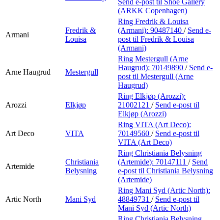
Send e-post
til Shoe Gallery
(ARKK Copenhagen)
Ring Fredrik & Louisa
Fredrik &
(Armani):
90487140
/
Send e-
Armani
Louisa
post
til Fredrik & Louisa
(Armani)
Ring Mestergull (Arne
Haugrud):
70149890
/
Send e-
Arne Haugrud
Mestergull
post
til Mestergull (Arne
Haugrud)
Ring Elkjøp (Arozzi):
Arozzi
Elkjøp
21002121
/
Send e-post
til
Elkjøp (Arozzi)
Ring VITA (Art Deco):
Art Deco
VITA
70149560
/
Send e-post
til
VITA (Art Deco)
Ring Christiania Belysning
Christiania
(Artemide):
70147111
/
Send
Artemide
Belysning
e-post
til Christiania Belysning
(Artemide)
Ring Mani Syd (Artic North):
Artic North
Mani Syd
48849731
/
Send e-post
til
Mani Syd (Artic North)
Ring Christiania Belysning