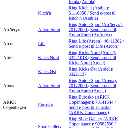
Jernia (Arabia)
Ring Kitch'n (Arabia):
Kitch'n
51116856
/
Send e-post
til
Kitch'n (Arabia)
Ring Anton Sport (Arc'teryx):
Arc'teryx
Anton Sport
70172000
/
Send e-post
til
Anton Sport (Arc'teryx)
Ring Life (Arcon):
46411382
/
Arcon
Life
Send e-post
til Life (Arcon)
Ring Kicks Nord (Ardell):
Ardell
Kicks Nord
33221018
/
Send e-post
til
Kicks Nord (Ardell)
Ring Kicks Øst (Ardell):
Kicks Øst
33221137
Ring Anton Sport (Arena):
Arena
Anton Sport
70172000
/
Send e-post
til
Anton Sport (Arena)
Ring Eurosko (ARKK
ARKK
Copenhagen):
70141544
/
Eurosko
Copenhagen
Send e-post
til Eurosko
(ARKK Copenhagen)
Ring Shoe Gallery (ARKK
Copenhagen):
90582590
/
Shoe Gallery