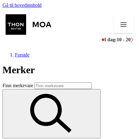
Gå til hovedinnhold
I dag:
10 - 20
Forside
Merker
Butikker
Finn merkevare
Mat og drikke
Helse
Aktiviteter
Tilbud