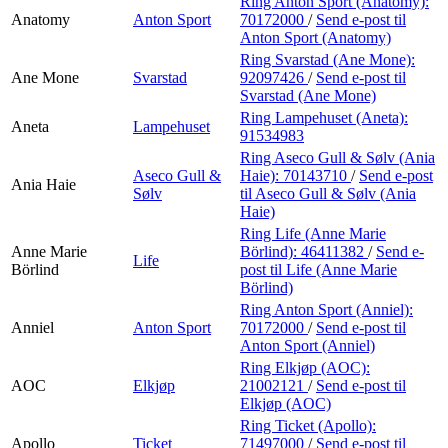
Ring Anton Sport (Anatomy):
Anatomy
Anton Sport
70172000
/
Send e-post
til
Anton Sport (Anatomy)
Ring Svarstad (Ane Mone):
Ane Mone
Svarstad
92097426
/
Send e-post
til
Svarstad (Ane Mone)
Ring Lampehuset (Aneta):
Aneta
Lampehuset
91534983
Ring Aseco Gull & Sølv (Ania
Aseco Gull &
Haie):
70143710
/
Send e-post
Ania Haie
Sølv
til Aseco Gull & Sølv (Ania
Haie)
Ring Life (Anne Marie
Anne Marie
Börlind):
46411382
/
Send e-
Life
Börlind
post
til Life (Anne Marie
Börlind)
Ring Anton Sport (Anniel):
Anniel
Anton Sport
70172000
/
Send e-post
til
Anton Sport (Anniel)
Ring Elkjøp (AOC):
AOC
Elkjøp
21002121
/
Send e-post
til
Elkjøp (AOC)
Ring Ticket (Apollo):
Apollo
Ticket
71497000
/
Send e-post
til