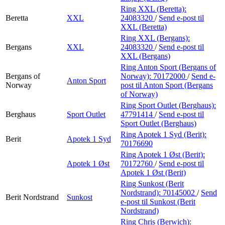
Ring XXL (Beretta):
Beretta
XXL
24083320
/
Send e-post
til
XXL (Beretta)
Ring XXL (Bergans):
Bergans
XXL
24083320
/
Send e-post
til
XXL (Bergans)
Ring Anton Sport (Bergans of
Bergans of
Norway):
70172000
/
Send e-
Anton Sport
Norway
post
til Anton Sport (Bergans
of Norway)
Ring Sport Outlet (Berghaus):
Berghaus
Sport Outlet
47791414
/
Send e-post
til
Sport Outlet (Berghaus)
Ring Apotek 1 Syd (Berit):
Berit
Apotek 1 Syd
70176690
Ring Apotek 1 Øst (Berit):
Apotek 1 Øst
70172760
/
Send e-post
til
Apotek 1 Øst (Berit)
Ring Sunkost (Berit
Nordstrand):
70145002
/
Send
Berit Nordstrand
Sunkost
e-post
til Sunkost (Berit
Nordstrand)
Ring Chris (Berwich):