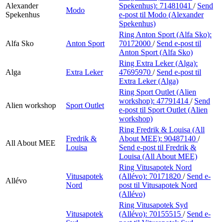
Alexander
Spekenhus):
71481041
/
Send
Modo
Spekenhus
e-post
til Modo (Alexander
Spekenhus)
Ring Anton Sport (Alfa Sko):
Alfa Sko
Anton Sport
70172000
/
Send e-post
til
Anton Sport (Alfa Sko)
Ring Extra Leker (Alga):
Alga
Extra Leker
47695970
/
Send e-post
til
Extra Leker (Alga)
Ring Sport Outlet (Alien
workshop):
47791414
/
Send
Alien workshop
Sport Outlet
e-post
til Sport Outlet (Alien
workshop)
Ring Fredrik & Louisa (All
Fredrik &
About MEE):
90487140
/
All About MEE
Louisa
Send e-post
til Fredrik &
Louisa (All About MEE)
Ring Vitusapotek Nord
Vitusapotek
(Allévo):
70171820
/
Send e-
Allévo
Nord
post
til Vitusapotek Nord
(Allévo)
Ring Vitusapotek Syd
Vitusapotek
(Allévo):
70155515
/
Send e-