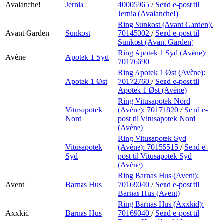
Avalanche!
Jernia
40005965
/
Send e-post
til
Jernia (Avalanche!)
Ring Sunkost (Avant Garden):
Avant Garden
Sunkost
70145002
/
Send e-post
til
Sunkost (Avant Garden)
Ring Apotek 1 Syd (Avène):
Avène
Apotek 1 Syd
70176690
Ring Apotek 1 Øst (Avène):
Apotek 1 Øst
70172760
/
Send e-post
til
Apotek 1 Øst (Avène)
Ring Vitusapotek Nord
Vitusapotek
(Avène):
70171820
/
Send e-
Nord
post
til Vitusapotek Nord
(Avène)
Ring Vitusapotek Syd
Vitusapotek
(Avène):
70155515
/
Send e-
Syd
post
til Vitusapotek Syd
(Avène)
Ring Barnas Hus (Avent):
Avent
Barnas Hus
70169040
/
Send e-post
til
Barnas Hus (Avent)
Ring Barnas Hus (Axxkid):
Axxkid
Barnas Hus
70169040
/
Send e-post
til