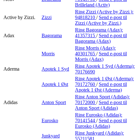
Brilleland (Activ)
Ring Zizzi (Active by Zizzi.):
Active by Zizzi.
Zizzi
94818210
/
Send e-post
til
Zizzi (Active by Zizzi.)
Ring Bagorama (Adax):
Adax
Bagorama
41357315
/
Send e-post
til
Bagorama (Adax)
Ring Morris (Adax):
Morris
40301765
/
Send e-post
til
Morris (Adax)
Ring Apotek 1 Syd (Aderma):
Aderma
Apotek 1 Syd
70176690
Ring Apotek 1 Øst (Aderma):
Apotek 1 Øst
70172760
/
Send e-post
til
Apotek 1 Øst (Aderma)
Ring Anton Sport (Adidas):
Adidas
Anton Sport
70172000
/
Send e-post
til
Anton Sport (Adidas)
Ring Eurosko (Adidas):
Eurosko
70141544
/
Send e-post
til
Eurosko (Adidas)
Ring Junkyard (Adidas):
Junkyard
55211581