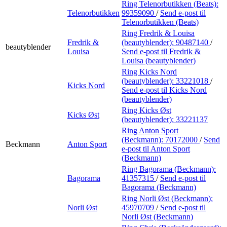
Ring Telenorbutikken (Beats):
Telenorbutikken
99359090
/
Send e-post
til
Telenorbutikken (Beats)
Ring Fredrik & Louisa
Fredrik &
(beautyblender):
90487140
/
beautyblender
Louisa
Send e-post
til Fredrik &
Louisa (beautyblender)
Ring Kicks Nord
(beautyblender):
33221018
/
Kicks Nord
Send e-post
til Kicks Nord
(beautyblender)
Ring Kicks Øst
Kicks Øst
(beautyblender):
33221137
Ring Anton Sport
(Beckmann):
70172000
/
Send
Beckmann
Anton Sport
e-post
til Anton Sport
(Beckmann)
Ring Bagorama (Beckmann):
Bagorama
41357315
/
Send e-post
til
Bagorama (Beckmann)
Ring Norli Øst (Beckmann):
Norli Øst
45970709
/
Send e-post
til
Norli Øst (Beckmann)