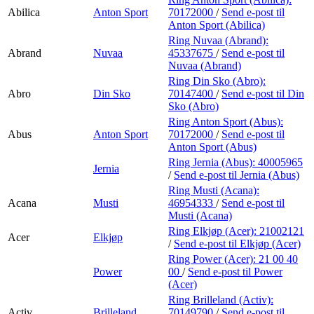
Abilica
Anton Sport
70172000
/
Send e-post
til
Anton Sport (Abilica)
Ring Nuvaa (Abrand):
Abrand
Nuvaa
45337675
/
Send e-post
til
Nuvaa (Abrand)
Ring Din Sko (Abro):
Abro
Din Sko
70147400
/
Send e-post
til Din
Sko (Abro)
Ring Anton Sport (Abus):
Abus
Anton Sport
70172000
/
Send e-post
til
Anton Sport (Abus)
Ring Jernia (Abus):
40005965
Jernia
/
Send e-post
til Jernia (Abus)
Ring Musti (Acana):
Acana
Musti
46954333
/
Send e-post
til
Musti (Acana)
Ring Elkjøp (Acer):
21002121
Acer
Elkjøp
/
Send e-post
til Elkjøp (Acer)
Ring Power (Acer):
21 00 40
Power
00
/
Send e-post
til Power
(Acer)
Ring Brilleland (Activ):
Activ
Brilleland
70149790
/
Send e-post
til