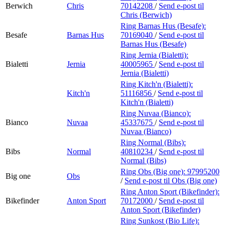
Berwich
Chris
70142208
/
Send e-post
til
Chris (Berwich)
Ring Barnas Hus (Besafe):
Besafe
Barnas Hus
70169040
/
Send e-post
til
Barnas Hus (Besafe)
Ring Jernia (Bialetti):
Bialetti
Jernia
40005965
/
Send e-post
til
Jernia (Bialetti)
Ring Kitch'n (Bialetti):
Kitch'n
51116856
/
Send e-post
til
Kitch'n (Bialetti)
Ring Nuvaa (Bianco):
Bianco
Nuvaa
45337675
/
Send e-post
til
Nuvaa (Bianco)
Ring Normal (Bibs):
Bibs
Normal
40810234
/
Send e-post
til
Normal (Bibs)
Ring Obs (Big one):
97995200
Big one
Obs
/
Send e-post
til Obs (Big one)
Ring Anton Sport (Bikefinder):
Bikefinder
Anton Sport
70172000
/
Send e-post
til
Anton Sport (Bikefinder)
Ring Sunkost (Bio Life):