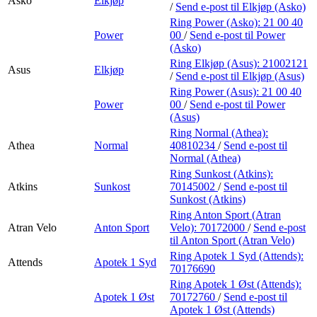
Asko
Elkjøp
/
Send e-post
til Elkjøp (Asko)
Ring Power (Asko):
21 00 40
Power
00
/
Send e-post
til Power
(Asko)
Ring Elkjøp (Asus):
21002121
Asus
Elkjøp
/
Send e-post
til Elkjøp (Asus)
Ring Power (Asus):
21 00 40
Power
00
/
Send e-post
til Power
(Asus)
Ring Normal (Athea):
Athea
Normal
40810234
/
Send e-post
til
Normal (Athea)
Ring Sunkost (Atkins):
Atkins
Sunkost
70145002
/
Send e-post
til
Sunkost (Atkins)
Ring Anton Sport (Atran
Atran Velo
Anton Sport
Velo):
70172000
/
Send e-post
til Anton Sport (Atran Velo)
Ring Apotek 1 Syd (Attends):
Attends
Apotek 1 Syd
70176690
Ring Apotek 1 Øst (Attends):
Apotek 1 Øst
70172760
/
Send e-post
til
Apotek 1 Øst (Attends)