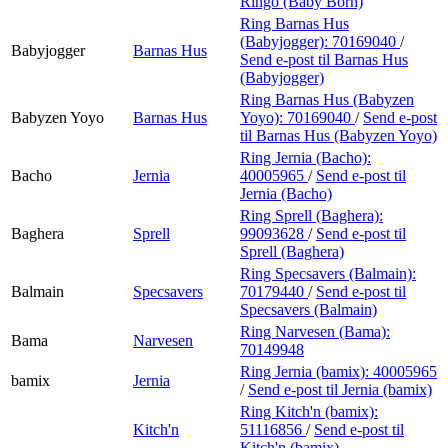
Ringo (Baby Born)
Ring Barnas Hus
(Babyjogger):
70169040
/
Babyjogger
Barnas Hus
Send e-post
til Barnas Hus
(Babyjogger)
Ring Barnas Hus (Babyzen
Babyzen Yoyo
Barnas Hus
Yoyo):
70169040
/
Send e-post
til Barnas Hus (Babyzen Yoyo)
Ring Jernia (Bacho):
Bacho
Jernia
40005965
/
Send e-post
til
Jernia (Bacho)
Ring Sprell (Baghera):
Baghera
Sprell
99093628
/
Send e-post
til
Sprell (Baghera)
Ring Specsavers (Balmain):
Balmain
Specsavers
70179440
/
Send e-post
til
Specsavers (Balmain)
Ring Narvesen (Bama):
Bama
Narvesen
70149948
Ring Jernia (bamix):
40005965
bamix
Jernia
/
Send e-post
til Jernia (bamix)
Ring Kitch'n (bamix):
Kitch'n
51116856
/
Send e-post
til
Kitch'n (bamix)