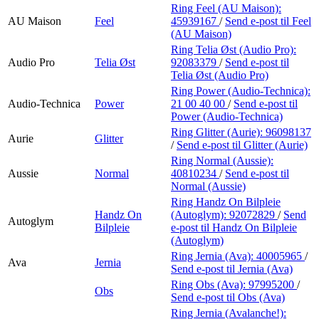
Ring Feel (AU Maison):
AU Maison
Feel
45939167
/
Send e-post
til Feel
(AU Maison)
Ring Telia Øst (Audio Pro):
Audio Pro
Telia Øst
92083379
/
Send e-post
til
Telia Øst (Audio Pro)
Ring Power (Audio-Technica):
Audio-Technica
Power
21 00 40 00
/
Send e-post
til
Power (Audio-Technica)
Ring Glitter (Aurie):
96098137
Aurie
Glitter
/
Send e-post
til Glitter (Aurie)
Ring Normal (Aussie):
Aussie
Normal
40810234
/
Send e-post
til
Normal (Aussie)
Ring Handz On Bilpleie
Handz On
(Autoglym):
92072829
/
Send
Autoglym
Bilpleie
e-post
til Handz On Bilpleie
(Autoglym)
Ring Jernia (Ava):
40005965
/
Ava
Jernia
Send e-post
til Jernia (Ava)
Ring Obs (Ava):
97995200
/
Obs
Send e-post
til Obs (Ava)
Ring Jernia (Avalanche!):