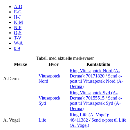
Inspirasjon
A-D
E-G
H-J
K-M
N-P
Søk
Q-S
T-V
W-Å
0-9
Åpningstider
Tabell med aktuelle merkevarer
Merke
Hvor
Kontaktinfo
Praktisk informasjon
Ring Vitusapotek Nord (A-
Vitusapotek
Derma):
70171820
/
Send e-
Ledige stillinger
A-Derma
Nord
post
til Vitusapotek Nord (A-
Derma)
Magasin
Ring Vitusapotek Syd (A-
Vitusapotek
Derma):
70155515
/
Send e-
Gavekort
Syd
post
til Vitusapotek Syd (A-
Derma)
Finn frem
Ring Life (A. Vogel):
A. Vogel
Life
46411382
/
Send e-post
til Life
(A. Vogel)