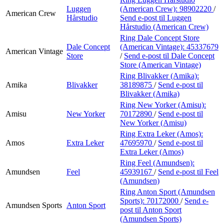
Luggen
(American Crew):
98902220
/
American Crew
Hårstudio
Send e-post
til Luggen
Hårstudio (American Crew)
Ring Dale Concept Store
Dale Concept
(American Vintage):
45337679
American Vintage
Store
/
Send e-post
til Dale Concept
Store (American Vintage)
Ring Blivakker (Amika):
Amika
Blivakker
38189875
/
Send e-post
til
Blivakker (Amika)
Ring New Yorker (Amisu):
Amisu
New Yorker
70172890
/
Send e-post
til
New Yorker (Amisu)
Ring Extra Leker (Amos):
Amos
Extra Leker
47695970
/
Send e-post
til
Extra Leker (Amos)
Ring Feel (Amundsen):
Amundsen
Feel
45939167
/
Send e-post
til Feel
(Amundsen)
Ring Anton Sport (Amundsen
Sports):
70172000
/
Send e-
Amundsen Sports
Anton Sport
post
til Anton Sport
(Amundsen Sports)