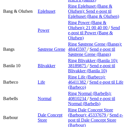
Ring Eplehuset (Bang &
Bang & Olufsen
Eplehuset
Olufsen):
Send e-post
til
Eplehuset (Bang & Olufsen)
Ring Power (Bang &
Olufsen):
21 00 40 00
/
Send
Power
e-post
til Power (Bang &
Olufsen)
Ring Søstrene Grene (Bangs):
Bangs
Søstrene Grene
48445597
/
Send e-post
til
Søstrene Grene (Bangs)
Ring Blivakker (Banila 10):
Banila 10
Blivakker
38189875
/
Send e-post
til
Blivakker (Banila 10)
Ring Life (Barbeco):
Barbeco
Life
46411382
/
Send e-post
til Life
(Barbeco)
Ring Normal (Barbells):
Barbells
Normal
40810234
/
Send e-post
til
Normal (Barbells)
Ring Dale Concept Store
Dale Concept
(Barbour):
45337679
/
Send e-
Barbour
Store
post
til Dale Concept Store
(Barbour)