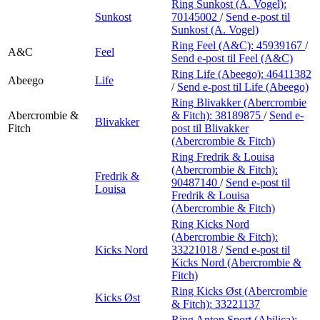
Ring Sunkost (A. Vogel):
Sunkost
70145002
/
Send e-post
til
Sunkost (A. Vogel)
Ring Feel (A&C):
45939167
/
A&C
Feel
Send e-post
til Feel (A&C)
Ring Life (Abeego):
46411382
Abeego
Life
/
Send e-post
til Life (Abeego)
Ring Blivakker (Abercrombie
Abercrombie &
& Fitch):
38189875
/
Send e-
Blivakker
Fitch
post
til Blivakker
(Abercrombie & Fitch)
Ring Fredrik & Louisa
(Abercrombie & Fitch):
Fredrik &
90487140
/
Send e-post
til
Louisa
Fredrik & Louisa
(Abercrombie & Fitch)
Ring Kicks Nord
(Abercrombie & Fitch):
Kicks Nord
33221018
/
Send e-post
til
Kicks Nord (Abercrombie &
Fitch)
Ring Kicks Øst (Abercrombie
Kicks Øst
& Fitch):
33221137
Ring Anton Sport (Abilica):