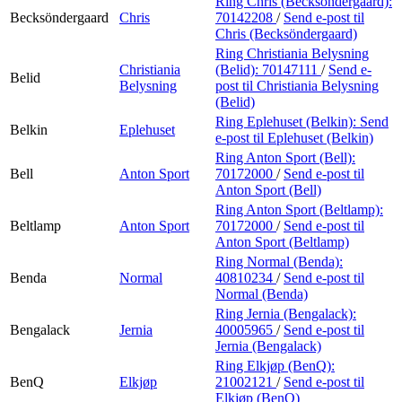
Ring Chris (Becksöndergaard):
Becksöndergaard
Chris
70142208
/
Send e-post
til
Chris (Becksöndergaard)
Ring Christiania Belysning
Christiania
(Belid):
70147111
/
Send e-
Belid
Belysning
post
til Christiania Belysning
(Belid)
Ring Eplehuset (Belkin):
Send
Belkin
Eplehuset
e-post
til Eplehuset (Belkin)
Ring Anton Sport (Bell):
Bell
Anton Sport
70172000
/
Send e-post
til
Anton Sport (Bell)
Ring Anton Sport (Beltlamp):
Beltlamp
Anton Sport
70172000
/
Send e-post
til
Anton Sport (Beltlamp)
Ring Normal (Benda):
Benda
Normal
40810234
/
Send e-post
til
Normal (Benda)
Ring Jernia (Bengalack):
Bengalack
Jernia
40005965
/
Send e-post
til
Jernia (Bengalack)
Ring Elkjøp (BenQ):
BenQ
Elkjøp
21002121
/
Send e-post
til
Elkjøp (BenQ)