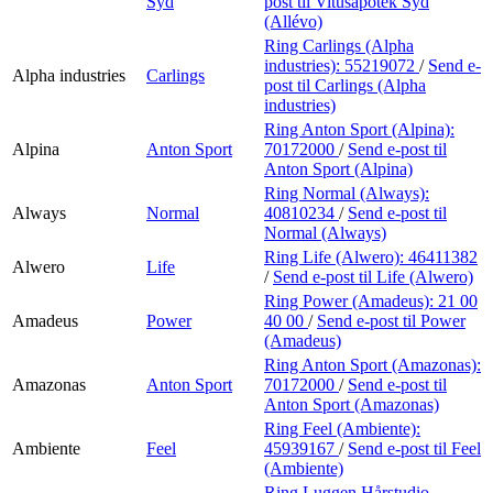
Syd
post
til Vitusapotek Syd
(Allévo)
Ring Carlings (Alpha
industries):
55219072
/
Send e-
Alpha industries
Carlings
post
til Carlings (Alpha
industries)
Ring Anton Sport (Alpina):
Alpina
Anton Sport
70172000
/
Send e-post
til
Anton Sport (Alpina)
Ring Normal (Always):
Always
Normal
40810234
/
Send e-post
til
Normal (Always)
Ring Life (Alwero):
46411382
Alwero
Life
/
Send e-post
til Life (Alwero)
Ring Power (Amadeus):
21 00
Amadeus
Power
40 00
/
Send e-post
til Power
(Amadeus)
Ring Anton Sport (Amazonas):
Amazonas
Anton Sport
70172000
/
Send e-post
til
Anton Sport (Amazonas)
Ring Feel (Ambiente):
Ambiente
Feel
45939167
/
Send e-post
til Feel
(Ambiente)
Ring Luggen Hårstudio