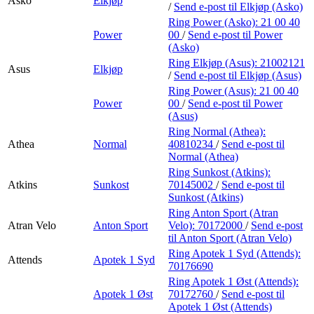
Asko
Elkjøp
/
Send e-post
til Elkjøp (Asko)
Ring Power (Asko):
21 00 40
Power
00
/
Send e-post
til Power
(Asko)
Ring Elkjøp (Asus):
21002121
Asus
Elkjøp
/
Send e-post
til Elkjøp (Asus)
Ring Power (Asus):
21 00 40
Power
00
/
Send e-post
til Power
(Asus)
Ring Normal (Athea):
Athea
Normal
40810234
/
Send e-post
til
Normal (Athea)
Ring Sunkost (Atkins):
Atkins
Sunkost
70145002
/
Send e-post
til
Sunkost (Atkins)
Ring Anton Sport (Atran
Atran Velo
Anton Sport
Velo):
70172000
/
Send e-post
til Anton Sport (Atran Velo)
Ring Apotek 1 Syd (Attends):
Attends
Apotek 1 Syd
70176690
Ring Apotek 1 Øst (Attends):
Apotek 1 Øst
70172760
/
Send e-post
til
Apotek 1 Øst (Attends)