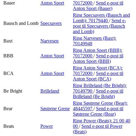
Bauer
Anton Sport
70172000
/
Send e-post
til
Anton Sport (Bauer)
Ring Specsavers (Bausch and
Lomb):
70179440
/
Send e-
Bausch and Lomb
Specsavers
post
til Specsavers (Bausch
and Lomb)
Ring Narvesen (Baxt):
Baxt
Narvesen
70149948
Ring Anton Sport (BBB):
BBB
Anton Sport
70172000
/
Send e-post
til
Anton Sport (BBB)
Ring Anton Sport (BCA):
BCA
Anton Sport
70172000
/
Send e-post
til
Anton Sport (BCA)
Ring Brilleland (Be Bright):
Be Bright
Brilleland
70149790
/
Send e-post
til
Brilleland (Be Bright)
Ring Søstrene Grene (Bear):
Bear
Søstrene Grene
48445597
/
Send e-post
til
Søstrene Grene (Bear)
Ring Power (Beats):
21 00 40
Beats
Power
00
/
Send e-post
til Power
(Beats)