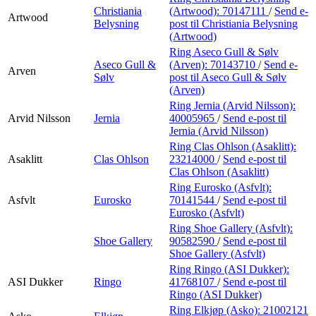
Christiania
(Artwood):
70147111
/
Send e-
Artwood
Belysning
post
til Christiania Belysning
(Artwood)
Ring Aseco Gull & Sølv
Aseco Gull &
(Arven):
70143710
/
Send e-
Arven
Sølv
post
til Aseco Gull & Sølv
(Arven)
Ring Jernia (Arvid Nilsson):
Arvid Nilsson
Jernia
40005965
/
Send e-post
til
Jernia (Arvid Nilsson)
Ring Clas Ohlson (Asaklitt):
Asaklitt
Clas Ohlson
23214000
/
Send e-post
til
Clas Ohlson (Asaklitt)
Ring Eurosko (Asfvlt):
Asfvlt
Eurosko
70141544
/
Send e-post
til
Eurosko (Asfvlt)
Ring Shoe Gallery (Asfvlt):
Shoe Gallery
90582590
/
Send e-post
til
Shoe Gallery (Asfvlt)
Ring Ringo (ASI Dukker):
ASI Dukker
Ringo
41768107
/
Send e-post
til
Ringo (ASI Dukker)
Ring Elkjøp (Asko):
21002121