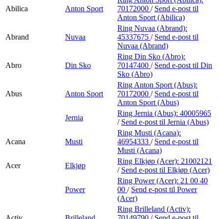
Abilica
Anton Sport
70172000
/
Send e-post
til
Anton Sport (Abilica)
Ring Nuvaa (Abrand):
Abrand
Nuvaa
45337675
/
Send e-post
til
Nuvaa (Abrand)
Ring Din Sko (Abro):
Abro
Din Sko
70147400
/
Send e-post
til Din
Sko (Abro)
Ring Anton Sport (Abus):
Abus
Anton Sport
70172000
/
Send e-post
til
Anton Sport (Abus)
Ring Jernia (Abus):
40005965
Jernia
/
Send e-post
til Jernia (Abus)
Ring Musti (Acana):
Acana
Musti
46954333
/
Send e-post
til
Musti (Acana)
Ring Elkjøp (Acer):
21002121
Acer
Elkjøp
/
Send e-post
til Elkjøp (Acer)
Ring Power (Acer):
21 00 40
Power
00
/
Send e-post
til Power
(Acer)
Ring Brilleland (Activ):
Activ
Brilleland
70149790
/
Send e-post
til