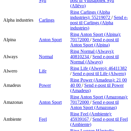
Syd
post
til Vitusapotek Syd
(Allévo)
Ring Carlings (Alpha
industries):
55219072
/
Send e-
Alpha industries
Carlings
post
til Carlings (Alpha
industries)
Ring Anton Sport (Alpina):
Alpina
Anton Sport
70172000
/
Send e-post
til
Anton Sport (Alpina)
Ring Normal (Always):
Always
Normal
40810234
/
Send e-post
til
Normal (Always)
Ring Life (Alwero):
46411382
Alwero
Life
/
Send e-post
til Life (Alwero)
Ring Power (Amadeus):
21 00
Amadeus
Power
40 00
/
Send e-post
til Power
(Amadeus)
Ring Anton Sport (Amazonas):
Amazonas
Anton Sport
70172000
/
Send e-post
til
Anton Sport (Amazonas)
Ring Feel (Ambiente):
Ambiente
Feel
45939167
/
Send e-post
til Feel
(Ambiente)
Ring Luggen Hårstudio