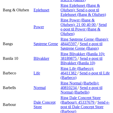
Ring Eplehuset (Bang &
Bang & Olufsen
Eplehuset
Olufsen):
Send e-post
til
Eplehuset (Bang & Olufsen)
Ring Power (Bang &
Olufsen):
21 00 40 00
/
Send
Power
e-post
til Power (Bang &
Olufsen)
Ring Søstrene Grene (Bangs):
Bangs
Søstrene Grene
48445597
/
Send e-post
til
Søstrene Grene (Bangs)
Ring Blivakker (Banila 10):
Banila 10
Blivakker
38189875
/
Send e-post
til
Blivakker (Banila 10)
Ring Life (Barbeco):
Barbeco
Life
46411382
/
Send e-post
til Life
(Barbeco)
Ring Normal (Barbells):
Barbells
Normal
40810234
/
Send e-post
til
Normal (Barbells)
Ring Dale Concept Store
Dale Concept
(Barbour):
45337679
/
Send e-
Barbour
Store
post
til Dale Concept Store
(Barbour)