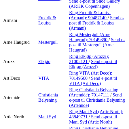
Send e-post
til Shoe Gallery
(ARKK Copenhagen)
Ring Fredrik & Louisa
Fredrik &
(Armani):
90487140
/
Send e-
Armani
Louisa
post
til Fredrik & Louisa
(Armani)
Ring Mestergull (Arne
Haugrud):
70149890
/
Send e-
Arne Haugrud
Mestergull
post
til Mestergull (Arne
Haugrud)
Ring Elkjøp (Arozzi):
Arozzi
Elkjøp
21002121
/
Send e-post
til
Elkjøp (Arozzi)
Ring VITA (Art Deco):
Art Deco
VITA
70149560
/
Send e-post
til
VITA (Art Deco)
Ring Christiania Belysning
Christiania
(Artemide):
70147111
/
Send
Artemide
Belysning
e-post
til Christiania Belysning
(Artemide)
Ring Mani Syd (Artic North):
Artic North
Mani Syd
48849731
/
Send e-post
til
Mani Syd (Artic North)
Ring Christiania Belysning