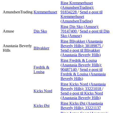
Ring Kremmerhuset
(AmundsenTrading):
AmundsenTrading
Kremmerhuset
91834228
/
Send e-post
til
Kremmerhuset
(AmundsenTrading)
Ring Din Sko (Amuse):
Amuse
Din Sko
70147400
/
Send e-post
til Din
Sko (Amuse)
Ring Blivakker (Anastasia
Anastasia Beverly
Beverly Hills):
38189875
/
Blivakker
Hills
Send e-post
til Blivakker
(Anastasia Beverly Hills)
Ring Fredrik & Louisa
(Anastasia Beverly Hills):
Fredrik &
90487140
/
Send e-post
til
Louisa
Fredrik & Louisa (Anastasia
Beverly Hills)
Ring Kicks Nord (Anastasia
Beverly Hills):
33221018
/
Kicks Nord
Send e-post
til Kicks Nord
(Anastasia Beverly Hills)
Ring Kicks Øst (Anastasia
Kicks Øst
Beverly Hills):
33221137