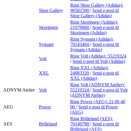
Ring Shoe Gallery (Adidas):
Shoe Gallery
90582590
/
Send e-post
til
Shoe Gallery (Adidas)
Ring Skoringen (Adidas):
Skoringen
21079060
/
Send e-post
til
Skoringen (Adidas)
Ring Synsam (Adidas):
Synsam
70143404
/
Send e-post
til
Synsam (Adidas)
Ring Volt (Adidas):
55219324
Volt
/
Send e-post
til Volt (Adidas)
Ring XXL (Adidas):
XXL
24083320
/
Send e-post
til
XXL (Adidas)
Ring Volt (ADNYM Atelier):
ADNYM Atelier
Volt
55219324
/
Send e-post
til Volt
(ADNYM Atelier)
Ring Power (AEG):
21 00 40
AEG
Power
00
/
Send e-post
til Power
(AEG)
Ring Brilleland (AES):
AES
Brilleland
70149790
/
Send e-post
til
Brilleland (AES)