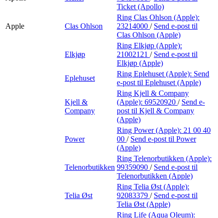
Ticket (Apollo)
Ring Clas Ohlson (Apple):
Apple
Clas Ohlson
23214000
/
Send e-post
til
Clas Ohlson (Apple)
Ring Elkjøp (Apple):
Elkjøp
21002121
/
Send e-post
til
Elkjøp (Apple)
Ring Eplehuset (Apple):
Send
Eplehuset
e-post
til Eplehuset (Apple)
Ring Kjell & Company
Kjell &
(Apple):
69520920
/
Send e-
Company
post
til Kjell & Company
(Apple)
Ring Power (Apple):
21 00 40
Power
00
/
Send e-post
til Power
(Apple)
Ring Telenorbutikken (Apple):
Telenorbutikken
99359090
/
Send e-post
til
Telenorbutikken (Apple)
Ring Telia Øst (Apple):
Telia Øst
92083379
/
Send e-post
til
Telia Øst (Apple)
Ring Life (Aqua Oleum):