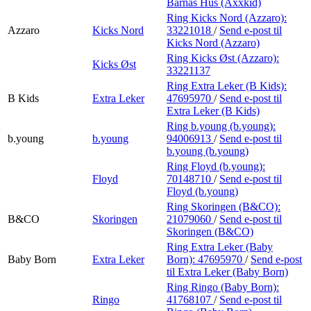
Barnas Hus (Axxkid)
Ring Kicks Nord (Azzaro):
Azzaro
Kicks Nord
33221018
/
Send e-post
til
Kicks Nord (Azzaro)
Ring Kicks Øst (Azzaro):
Kicks Øst
33221137
Ring Extra Leker (B Kids):
B Kids
Extra Leker
47695970
/
Send e-post
til
Extra Leker (B Kids)
Ring b.young (b.young):
b.young
b.young
94006913
/
Send e-post
til
b.young (b.young)
Ring Floyd (b.young):
Floyd
70148710
/
Send e-post
til
Floyd (b.young)
Ring Skoringen (B&CO):
B&CO
Skoringen
21079060
/
Send e-post
til
Skoringen (B&CO)
Ring Extra Leker (Baby
Baby Born
Extra Leker
Born):
47695970
/
Send e-post
til Extra Leker (Baby Born)
Ring Ringo (Baby Born):
Ringo
41768107
/
Send e-post
til