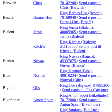
Berwich
Chris
70142208
/
Send e-post
til
Chris (Berwich)
Ring Barnas Hus (Besafe):
Besafe
Barnas Hus
70169040
/
Send e-post
til
Barnas Hus (Besafe)
Ring Jernia (Bialetti):
Bialetti
Jernia
40005965
/
Send e-post
til
Jernia (Bialetti)
Ring Kitch'n (Bialetti):
Kitch'n
51116856
/
Send e-post
til
Kitch'n (Bialetti)
Ring Nuvaa (Bianco):
Bianco
Nuvaa
45337675
/
Send e-post
til
Nuvaa (Bianco)
Ring Normal (Bibs):
Bibs
Normal
40810234
/
Send e-post
til
Normal (Bibs)
Ring Obs (Big one):
97995200
Big one
Obs
/
Send e-post
til Obs (Big one)
Ring Anton Sport (Bikefinder):
Bikefinder
Anton Sport
70172000
/
Send e-post
til
Anton Sport (Bikefinder)
Ring Sunkost (Bio Life):