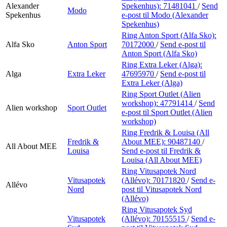
Alexander
Spekenhus):
71481041
/
Send
Modo
Spekenhus
e-post
til Modo (Alexander
Spekenhus)
Ring Anton Sport (Alfa Sko):
Alfa Sko
Anton Sport
70172000
/
Send e-post
til
Anton Sport (Alfa Sko)
Ring Extra Leker (Alga):
Alga
Extra Leker
47695970
/
Send e-post
til
Extra Leker (Alga)
Ring Sport Outlet (Alien
workshop):
47791414
/
Send
Alien workshop
Sport Outlet
e-post
til Sport Outlet (Alien
workshop)
Ring Fredrik & Louisa (All
Fredrik &
About MEE):
90487140
/
All About MEE
Louisa
Send e-post
til Fredrik &
Louisa (All About MEE)
Ring Vitusapotek Nord
Vitusapotek
(Allévo):
70171820
/
Send e-
Allévo
Nord
post
til Vitusapotek Nord
(Allévo)
Ring Vitusapotek Syd
Vitusapotek
(Allévo):
70155515
/
Send e-