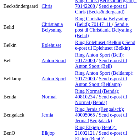
Ring Chris (Becksöndergaard):
Becksöndergaard
Chris
70142208
/
Send e-post
til
Chris (Becksöndergaard)
Ring Christiania Belysning
Christiania
(Belid):
70147111
/
Send e-
Belid
Belysning
post
til Christiania Belysning
(Belid)
Ring Eplehuset (Belkin):
Send
Belkin
Eplehuset
e-post
til Eplehuset (Belkin)
Ring Anton Sport (Bell):
Bell
Anton Sport
70172000
/
Send e-post
til
Anton Sport (Bell)
Ring Anton Sport (Beltlamp):
Beltlamp
Anton Sport
70172000
/
Send e-post
til
Anton Sport (Beltlamp)
Ring Normal (Benda):
Benda
Normal
40810234
/
Send e-post
til
Normal (Benda)
Ring Jernia (Bengalack):
Bengalack
Jernia
40005965
/
Send e-post
til
Jernia (Bengalack)
Ring Elkjøp (BenQ):
BenQ
Elkjøp
21002121
/
Send e-post
til
Elkjøp (BenQ)