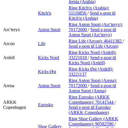
Jernia (Arabia)
Ring Kitch'n (Arabia):
Kitch'n
51116856
/
Send e-post
til
Kitch'n (Arabia)
Ring Anton Sport (Arc'teryx):
Arc'teryx
Anton Sport
70172000
/
Send e-post
til
Anton Sport (Arc'teryx)
Ring Life (Arcon):
46411382
/
Arcon
Life
Send e-post
til Life (Arcon)
Ring Kicks Nord (Ardell):
Ardell
Kicks Nord
33221018
/
Send e-post
til
Kicks Nord (Ardell)
Ring Kicks Øst (Ardell):
Kicks Øst
33221137
Ring Anton Sport (Arena):
Arena
Anton Sport
70172000
/
Send e-post
til
Anton Sport (Arena)
Ring Eurosko (ARKK
ARKK
Copenhagen):
70141544
/
Eurosko
Copenhagen
Send e-post
til Eurosko
(ARKK Copenhagen)
Ring Shoe Gallery (ARKK
Copenhagen):
90582590
/
Shoe Gallery