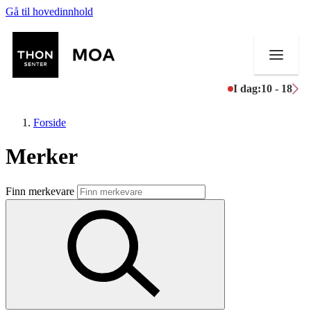
Gå til hovedinnhold
I dag:
10 - 18
Forside
Merker
Butikker
Finn merkevare
Mat og drikke
Helse
Aktiviteter
Tilbud