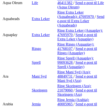
Aqua Oleum
Life
46411382
/
Send e-post
til Life
(Aqua Oleum)
Ring Extra Leker
(Aquabeads):
47695970
/
Send
Aquabeads
Extra Leker
e-post
til Extra Leker
(Aquabeads)
Ring Extra Leker (Aquaplay):
Aquaplay
Extra Leker
47695970
/
Send e-post
til
Extra Leker (Aquaplay)
Ring Ringo (Aquaplay):
Ringo
41768107
/
Send e-post
til
Ringo (Aquaplay)
Ring Sprell (Aquaplay):
Sprell
99093628
/
Send e-post
til
Sprell (Aquaplay)
Ring Mani Syd (Ara):
Ara
Mani Syd
48849731
/
Send e-post
til
Mani Syd (Ara)
Ring Skoringen (Ara):
Skoringen
21079060
/
Send e-post
til
Skoringen (Ara)
Ring Jernia (Arabia):
Arabia
Jernia
40005965
/
Send e-post
til