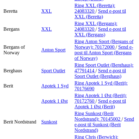
Ring XXL (Beretta):
Beretta
XXL
24083320
/
Send e-post
til
XXL (Beretta)
Ring XXL (Bergans):
Bergans
XXL
24083320
/
Send e-post
til
XXL (Bergans)
Ring Anton Sport (Bergans of
Bergans of
Norway):
70172000
/
Send e-
Anton Sport
Norway
post
til Anton Sport (Bergans
of Norway)
Ring Sport Outlet (Berghaus):
Berghaus
Sport Outlet
47791414
/
Send e-post
til
Sport Outlet (Berghaus)
Ring Apotek 1 Syd (Berit):
Berit
Apotek 1 Syd
70176690
Ring Apotek 1 Øst (Berit):
Apotek 1 Øst
70172760
/
Send e-post
til
Apotek 1 Øst (Berit)
Ring Sunkost (Berit
Nordstrand):
70145002
/
Send
Berit Nordstrand
Sunkost
e-post
til Sunkost (Berit
Nordstrand)
Ring Chris (Berwich):