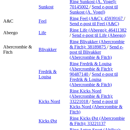
Ring Sunkost (A. Vogel):
Sunkost
70145002
/
Send e-post
til
Sunkost (A. Vogel)
Ring Feel (A&C):
45939167
/
A&C
Feel
Send e-post
til Feel (A&C)
Ring Life (Abeego):
46411382
Abeego
Life
/
Send e-post
til Life (Abeego)
Ring Blivakker (Abercrombie
Abercrombie &
& Fitch):
38189875
/
Send e-
Blivakker
Fitch
post
til Blivakker
(Abercrombie & Fitch)
Ring Fredrik & Louisa
(Abercrombie & Fitch):
Fredrik &
90487140
/
Send e-post
til
Louisa
Fredrik & Louisa
(Abercrombie & Fitch)
Ring Kicks Nord
(Abercrombie & Fitch):
Kicks Nord
33221018
/
Send e-post
til
Kicks Nord (Abercrombie &
Fitch)
Ring Kicks Øst (Abercrombie
Kicks Øst
& Fitch):
33221137
Ring Anton Sport (Abilica):