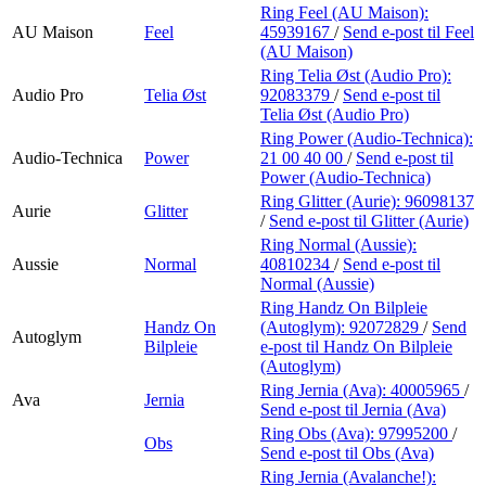
Ring Feel (AU Maison):
AU Maison
Feel
45939167
/
Send e-post
til Feel
(AU Maison)
Ring Telia Øst (Audio Pro):
Audio Pro
Telia Øst
92083379
/
Send e-post
til
Telia Øst (Audio Pro)
Ring Power (Audio-Technica):
Audio-Technica
Power
21 00 40 00
/
Send e-post
til
Power (Audio-Technica)
Ring Glitter (Aurie):
96098137
Aurie
Glitter
/
Send e-post
til Glitter (Aurie)
Ring Normal (Aussie):
Aussie
Normal
40810234
/
Send e-post
til
Normal (Aussie)
Ring Handz On Bilpleie
Handz On
(Autoglym):
92072829
/
Send
Autoglym
Bilpleie
e-post
til Handz On Bilpleie
(Autoglym)
Ring Jernia (Ava):
40005965
/
Ava
Jernia
Send e-post
til Jernia (Ava)
Ring Obs (Ava):
97995200
/
Obs
Send e-post
til Obs (Ava)
Ring Jernia (Avalanche!):