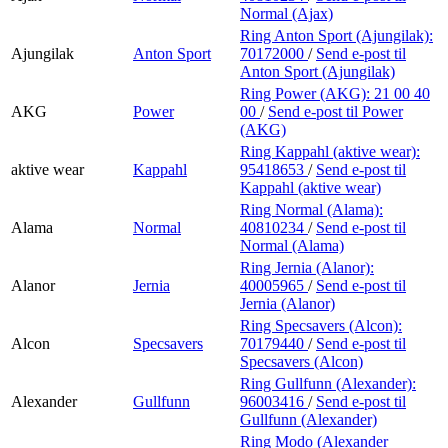
Normal (Ajax)
Ring Anton Sport (Ajungilak):
Ajungilak
Anton Sport
70172000
/
Send e-post
til
Anton Sport (Ajungilak)
Ring Power (AKG):
21 00 40
AKG
Power
00
/
Send e-post
til Power
(AKG)
Ring Kappahl (aktive wear):
aktive wear
Kappahl
95418653
/
Send e-post
til
Kappahl (aktive wear)
Ring Normal (Alama):
Alama
Normal
40810234
/
Send e-post
til
Normal (Alama)
Ring Jernia (Alanor):
Alanor
Jernia
40005965
/
Send e-post
til
Jernia (Alanor)
Ring Specsavers (Alcon):
Alcon
Specsavers
70179440
/
Send e-post
til
Specsavers (Alcon)
Ring Gullfunn (Alexander):
Alexander
Gullfunn
96003416
/
Send e-post
til
Gullfunn (Alexander)
Ring Modo (Alexander