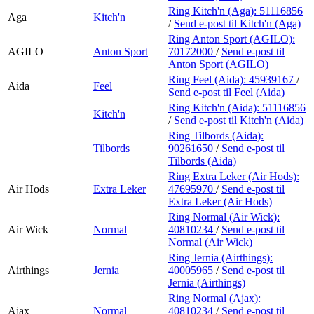
Ring Kitch'n (Aga):
51116856
Aga
Kitch'n
/
Send e-post
til Kitch'n (Aga)
Ring Anton Sport (AGILO):
AGILO
Anton Sport
70172000
/
Send e-post
til
Anton Sport (AGILO)
Ring Feel (Aida):
45939167
/
Aida
Feel
Send e-post
til Feel (Aida)
Ring Kitch'n (Aida):
51116856
Kitch'n
/
Send e-post
til Kitch'n (Aida)
Ring Tilbords (Aida):
Tilbords
90261650
/
Send e-post
til
Tilbords (Aida)
Ring Extra Leker (Air Hods):
Air Hods
Extra Leker
47695970
/
Send e-post
til
Extra Leker (Air Hods)
Ring Normal (Air Wick):
Air Wick
Normal
40810234
/
Send e-post
til
Normal (Air Wick)
Ring Jernia (Airthings):
Airthings
Jernia
40005965
/
Send e-post
til
Jernia (Airthings)
Ring Normal (Ajax):
Ajax
Normal
40810234
/
Send e-post
til