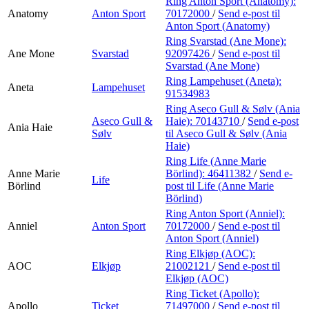
Ring Anton Sport (Anatomy):
Anatomy
Anton Sport
70172000
/
Send e-post
til
Anton Sport (Anatomy)
Ring Svarstad (Ane Mone):
Ane Mone
Svarstad
92097426
/
Send e-post
til
Svarstad (Ane Mone)
Ring Lampehuset (Aneta):
Aneta
Lampehuset
91534983
Ring Aseco Gull & Sølv (Ania
Aseco Gull &
Haie):
70143710
/
Send e-post
Ania Haie
Sølv
til Aseco Gull & Sølv (Ania
Haie)
Ring Life (Anne Marie
Anne Marie
Börlind):
46411382
/
Send e-
Life
Börlind
post
til Life (Anne Marie
Börlind)
Ring Anton Sport (Anniel):
Anniel
Anton Sport
70172000
/
Send e-post
til
Anton Sport (Anniel)
Ring Elkjøp (AOC):
AOC
Elkjøp
21002121
/
Send e-post
til
Elkjøp (AOC)
Ring Ticket (Apollo):
Apollo
Ticket
71497000
/
Send e-post
til