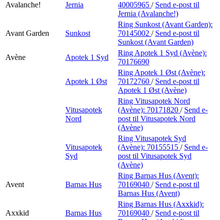
Avalanche!
Jernia
40005965
/
Send e-post
til
Jernia (Avalanche!)
Ring Sunkost (Avant Garden):
Avant Garden
Sunkost
70145002
/
Send e-post
til
Sunkost (Avant Garden)
Ring Apotek 1 Syd (Avène):
Avène
Apotek 1 Syd
70176690
Ring Apotek 1 Øst (Avène):
Apotek 1 Øst
70172760
/
Send e-post
til
Apotek 1 Øst (Avène)
Ring Vitusapotek Nord
Vitusapotek
(Avène):
70171820
/
Send e-
Nord
post
til Vitusapotek Nord
(Avène)
Ring Vitusapotek Syd
Vitusapotek
(Avène):
70155515
/
Send e-
Syd
post
til Vitusapotek Syd
(Avène)
Ring Barnas Hus (Avent):
Avent
Barnas Hus
70169040
/
Send e-post
til
Barnas Hus (Avent)
Ring Barnas Hus (Axxkid):
Axxkid
Barnas Hus
70169040
/
Send e-post
til