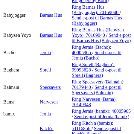
Ringo (Baby Born)
Ring Barnas Hus
(Babyjogger):
70169040
/
Babyjogger
Barnas Hus
Send e-post
til Barnas Hus
(Babyjogger)
Ring Barnas Hus (Babyzen
Babyzen Yoyo
Barnas Hus
Yoyo):
70169040
/
Send e-post
til Barnas Hus (Babyzen Yoyo)
Ring Jernia (Bacho):
Bacho
Jernia
40005965
/
Send e-post
til
Jernia (Bacho)
Ring Sprell (Baghera):
Baghera
Sprell
99093628
/
Send e-post
til
Sprell (Baghera)
Ring Specsavers (Balmain):
Balmain
Specsavers
70179440
/
Send e-post
til
Specsavers (Balmain)
Ring Narvesen (Bama):
Bama
Narvesen
70149948
Ring Jernia (bamix):
40005965
bamix
Jernia
/
Send e-post
til Jernia (bamix)
Ring Kitch'n (bamix):
Kitch'n
51116856
/
Send e-post
til
Kitch'n (bamix)