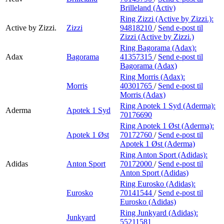
Brilleland (Activ)
Ring Zizzi (Active by Zizzi.):
Active by Zizzi.
Zizzi
94818210
/
Send e-post
til
Zizzi (Active by Zizzi.)
Ring Bagorama (Adax):
Adax
Bagorama
41357315
/
Send e-post
til
Bagorama (Adax)
Ring Morris (Adax):
Morris
40301765
/
Send e-post
til
Morris (Adax)
Ring Apotek 1 Syd (Aderma):
Aderma
Apotek 1 Syd
70176690
Ring Apotek 1 Øst (Aderma):
Apotek 1 Øst
70172760
/
Send e-post
til
Apotek 1 Øst (Aderma)
Ring Anton Sport (Adidas):
Adidas
Anton Sport
70172000
/
Send e-post
til
Anton Sport (Adidas)
Ring Eurosko (Adidas):
Eurosko
70141544
/
Send e-post
til
Eurosko (Adidas)
Ring Junkyard (Adidas):
Junkyard
55211581