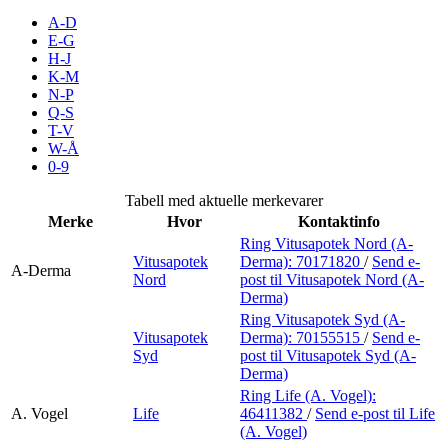
Inspirasjon
A-D
E-G
H-J
K-M
N-P
Søk
Q-S
T-V
W-Å
0-9
Åpningstider
Tabell med aktuelle merkevarer
Merke
Hvor
Kontaktinfo
Praktisk informasjon
Ring Vitusapotek Nord (A-
Vitusapotek
Derma):
70171820
/
Send e-
Ledige stillinger
A-Derma
Nord
post
til Vitusapotek Nord (A-
Derma)
Magasin
Ring Vitusapotek Syd (A-
Vitusapotek
Derma):
70155515
/
Send e-
Gavekort
Syd
post
til Vitusapotek Syd (A-
Derma)
Finn frem
Ring Life (A. Vogel):
A. Vogel
Life
46411382
/
Send e-post
til Life
(A. Vogel)