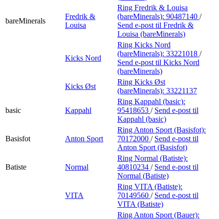
Ring Fredrik & Louisa
Fredrik &
(bareMinerals):
90487140
/
bareMinerals
Louisa
Send e-post
til Fredrik &
Louisa (bareMinerals)
Ring Kicks Nord
(bareMinerals):
33221018
/
Kicks Nord
Send e-post
til Kicks Nord
(bareMinerals)
Ring Kicks Øst
Kicks Øst
(bareMinerals):
33221137
Ring Kappahl (basic):
basic
Kappahl
95418653
/
Send e-post
til
Kappahl (basic)
Ring Anton Sport (Basisfot):
Basisfot
Anton Sport
70172000
/
Send e-post
til
Anton Sport (Basisfot)
Ring Normal (Batiste):
Batiste
Normal
40810234
/
Send e-post
til
Normal (Batiste)
Ring VITA (Batiste):
VITA
70149560
/
Send e-post
til
VITA (Batiste)
Ring Anton Sport (Bauer):