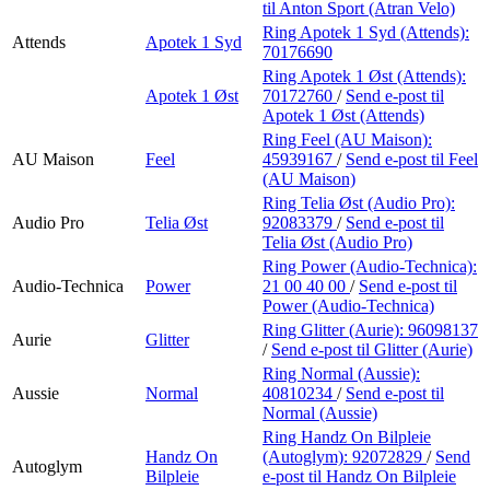
til Anton Sport (Atran Velo)
Ring Apotek 1 Syd (Attends):
Attends
Apotek 1 Syd
70176690
Ring Apotek 1 Øst (Attends):
Apotek 1 Øst
70172760
/
Send e-post
til
Apotek 1 Øst (Attends)
Ring Feel (AU Maison):
AU Maison
Feel
45939167
/
Send e-post
til Feel
(AU Maison)
Ring Telia Øst (Audio Pro):
Audio Pro
Telia Øst
92083379
/
Send e-post
til
Telia Øst (Audio Pro)
Ring Power (Audio-Technica):
Audio-Technica
Power
21 00 40 00
/
Send e-post
til
Power (Audio-Technica)
Ring Glitter (Aurie):
96098137
Aurie
Glitter
/
Send e-post
til Glitter (Aurie)
Ring Normal (Aussie):
Aussie
Normal
40810234
/
Send e-post
til
Normal (Aussie)
Ring Handz On Bilpleie
Handz On
(Autoglym):
92072829
/
Send
Autoglym
Bilpleie
e-post
til Handz On Bilpleie