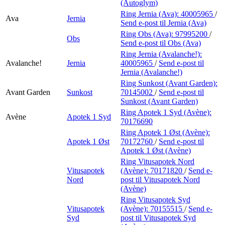
(Autoglym)
Ring Jernia (Ava):
40005965
/
Ava
Jernia
Send e-post
til Jernia (Ava)
Ring Obs (Ava):
97995200
/
Obs
Send e-post
til Obs (Ava)
Ring Jernia (Avalanche!):
Avalanche!
Jernia
40005965
/
Send e-post
til
Jernia (Avalanche!)
Ring Sunkost (Avant Garden):
Avant Garden
Sunkost
70145002
/
Send e-post
til
Sunkost (Avant Garden)
Ring Apotek 1 Syd (Avène):
Avène
Apotek 1 Syd
70176690
Ring Apotek 1 Øst (Avène):
Apotek 1 Øst
70172760
/
Send e-post
til
Apotek 1 Øst (Avène)
Ring Vitusapotek Nord
Vitusapotek
(Avène):
70171820
/
Send e-
Nord
post
til Vitusapotek Nord
(Avène)
Ring Vitusapotek Syd
Vitusapotek
(Avène):
70155515
/
Send e-
Syd
post
til Vitusapotek Syd