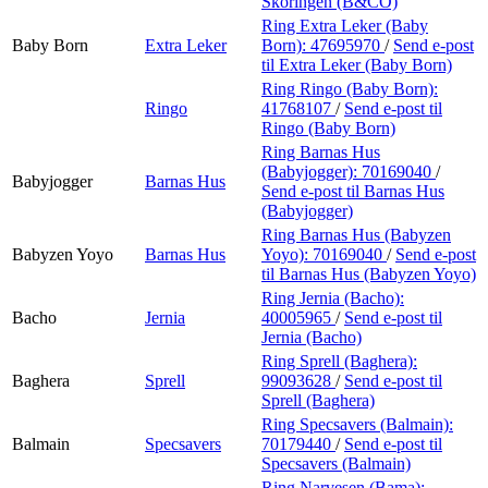
Skoringen (B&CO)
Ring Extra Leker (Baby
Baby Born
Extra Leker
Born):
47695970
/
Send e-post
til Extra Leker (Baby Born)
Ring Ringo (Baby Born):
Ringo
41768107
/
Send e-post
til
Ringo (Baby Born)
Ring Barnas Hus
(Babyjogger):
70169040
/
Babyjogger
Barnas Hus
Send e-post
til Barnas Hus
(Babyjogger)
Ring Barnas Hus (Babyzen
Babyzen Yoyo
Barnas Hus
Yoyo):
70169040
/
Send e-post
til Barnas Hus (Babyzen Yoyo)
Ring Jernia (Bacho):
Bacho
Jernia
40005965
/
Send e-post
til
Jernia (Bacho)
Ring Sprell (Baghera):
Baghera
Sprell
99093628
/
Send e-post
til
Sprell (Baghera)
Ring Specsavers (Balmain):
Balmain
Specsavers
70179440
/
Send e-post
til
Specsavers (Balmain)
Ring Narvesen (Bama):