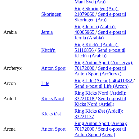
Mani Syd (Ara)
Ring Skoringen (Ara):
Skoringen
21079060
/
Send e-post
til
Skoringen (Ara)
Ring Jernia (Arabia):
Arabia
Jernia
40005965
/
Send e-post
til
Jernia (Arabia)
Ring Kitch'n (Arabia):
Kitch'n
51116856
/
Send e-post
til
Kitch'n (Arabia)
Ring Anton Sport (Arc'teryx):
Arc'teryx
Anton Sport
70172000
/
Send e-post
til
Anton Sport (Arc'teryx)
Ring Life (Arcon):
46411382
/
Arcon
Life
Send e-post
til Life (Arcon)
Ring Kicks Nord (Ardell):
Ardell
Kicks Nord
33221018
/
Send e-post
til
Kicks Nord (Ardell)
Ring Kicks Øst (Ardell):
Kicks Øst
33221137
Ring Anton Sport (Arena):
Arena
Anton Sport
70172000
/
Send e-post
til
Anton Sport (Arena)