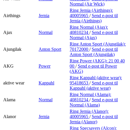
Normal (Air Wick)
Ring Jernia (Airthings):
Airthings
Jernia
40005965
/
Send e-post
til
Jernia (Airthings)
Ring Normal (Ajax):
Ajax
Normal
40810234
/
Send e-post
til
Normal (Ajax)
Ring Anton Sport (Ajungilak):
Ajungilak
Anton Sport
70172000
/
Send e-post
til
Anton Sport (Ajungilak)
Ring Power (AKG):
21 00 40
AKG
Power
00
/
Send e-post
til Power
(AKG)
Ring Kappahl (aktive wear):
aktive wear
Kappahl
95418653
/
Send e-post
til
Kappahl (aktive wear)
Ring Normal (Alama):
Alama
Normal
40810234
/
Send e-post
til
Normal (Alama)
Ring Jernia (Alanor):
Alanor
Jernia
40005965
/
Send e-post
til
Jernia (Alanor)
Ring Specsavers (Alcon):