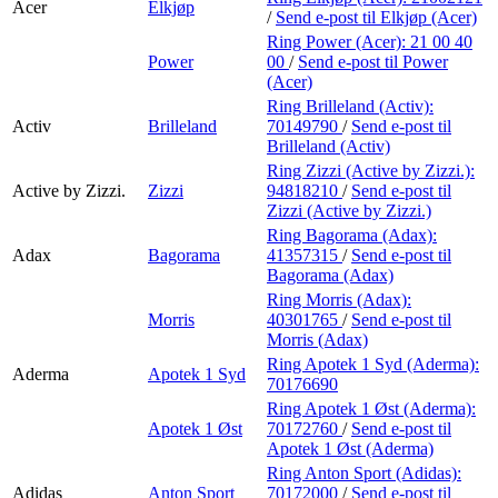
Acer
Elkjøp
/
Send e-post
til Elkjøp (Acer)
Ring Power (Acer):
21 00 40
Power
00
/
Send e-post
til Power
(Acer)
Ring Brilleland (Activ):
Activ
Brilleland
70149790
/
Send e-post
til
Brilleland (Activ)
Ring Zizzi (Active by Zizzi.):
Active by Zizzi.
Zizzi
94818210
/
Send e-post
til
Zizzi (Active by Zizzi.)
Ring Bagorama (Adax):
Adax
Bagorama
41357315
/
Send e-post
til
Bagorama (Adax)
Ring Morris (Adax):
Morris
40301765
/
Send e-post
til
Morris (Adax)
Ring Apotek 1 Syd (Aderma):
Aderma
Apotek 1 Syd
70176690
Ring Apotek 1 Øst (Aderma):
Apotek 1 Øst
70172760
/
Send e-post
til
Apotek 1 Øst (Aderma)
Ring Anton Sport (Adidas):
Adidas
Anton Sport
70172000
/
Send e-post
til