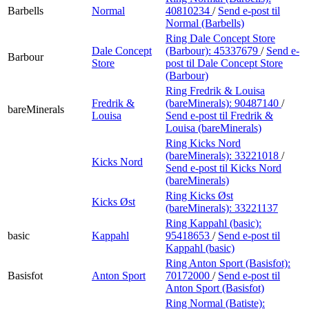
Barbells
Normal
40810234
/
Send e-post
til
Normal (Barbells)
Ring Dale Concept Store
Dale Concept
(Barbour):
45337679
/
Send e-
Barbour
Store
post
til Dale Concept Store
(Barbour)
Ring Fredrik & Louisa
Fredrik &
(bareMinerals):
90487140
/
bareMinerals
Louisa
Send e-post
til Fredrik &
Louisa (bareMinerals)
Ring Kicks Nord
(bareMinerals):
33221018
/
Kicks Nord
Send e-post
til Kicks Nord
(bareMinerals)
Ring Kicks Øst
Kicks Øst
(bareMinerals):
33221137
Ring Kappahl (basic):
basic
Kappahl
95418653
/
Send e-post
til
Kappahl (basic)
Ring Anton Sport (Basisfot):
Basisfot
Anton Sport
70172000
/
Send e-post
til
Anton Sport (Basisfot)
Ring Normal (Batiste):