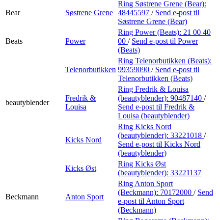
Ring Søstrene Grene (Bear):
Bear
Søstrene Grene
48445597
/
Send e-post
til
Søstrene Grene (Bear)
Ring Power (Beats):
21 00 40
Beats
Power
00
/
Send e-post
til Power
(Beats)
Ring Telenorbutikken (Beats):
Telenorbutikken
99359090
/
Send e-post
til
Telenorbutikken (Beats)
Ring Fredrik & Louisa
Fredrik &
(beautyblender):
90487140
/
beautyblender
Louisa
Send e-post
til Fredrik &
Louisa (beautyblender)
Ring Kicks Nord
(beautyblender):
33221018
/
Kicks Nord
Send e-post
til Kicks Nord
(beautyblender)
Ring Kicks Øst
Kicks Øst
(beautyblender):
33221137
Ring Anton Sport
(Beckmann):
70172000
/
Send
Beckmann
Anton Sport
e-post
til Anton Sport
(Beckmann)