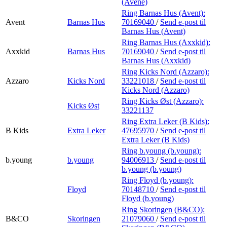
(Avène)
Ring Barnas Hus (Avent):
Avent
Barnas Hus
70169040
/
Send e-post
til
Barnas Hus (Avent)
Ring Barnas Hus (Axxkid):
Axxkid
Barnas Hus
70169040
/
Send e-post
til
Barnas Hus (Axxkid)
Ring Kicks Nord (Azzaro):
Azzaro
Kicks Nord
33221018
/
Send e-post
til
Kicks Nord (Azzaro)
Ring Kicks Øst (Azzaro):
Kicks Øst
33221137
Ring Extra Leker (B Kids):
B Kids
Extra Leker
47695970
/
Send e-post
til
Extra Leker (B Kids)
Ring b.young (b.young):
b.young
b.young
94006913
/
Send e-post
til
b.young (b.young)
Ring Floyd (b.young):
Floyd
70148710
/
Send e-post
til
Floyd (b.young)
Ring Skoringen (B&CO):
B&CO
Skoringen
21079060
/
Send e-post
til