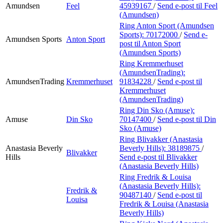
Amundsen
Feel
45939167
/
Send e-post
til Feel
(Amundsen)
Ring Anton Sport (Amundsen
Sports):
70172000
/
Send e-
Amundsen Sports
Anton Sport
post
til Anton Sport
(Amundsen Sports)
Ring Kremmerhuset
(AmundsenTrading):
AmundsenTrading
Kremmerhuset
91834228
/
Send e-post
til
Kremmerhuset
(AmundsenTrading)
Ring Din Sko (Amuse):
Amuse
Din Sko
70147400
/
Send e-post
til Din
Sko (Amuse)
Ring Blivakker (Anastasia
Anastasia Beverly
Beverly Hills):
38189875
/
Blivakker
Hills
Send e-post
til Blivakker
(Anastasia Beverly Hills)
Ring Fredrik & Louisa
(Anastasia Beverly Hills):
Fredrik &
90487140
/
Send e-post
til
Louisa
Fredrik & Louisa (Anastasia
Beverly Hills)