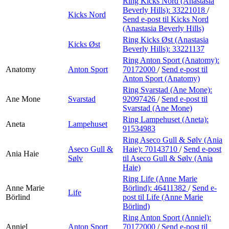
Ring Kicks Nord (Anastasia
Beverly Hills):
33221018
/
Kicks Nord
Send e-post
til Kicks Nord
(Anastasia Beverly Hills)
Ring Kicks Øst (Anastasia
Kicks Øst
Beverly Hills):
33221137
Ring Anton Sport (Anatomy):
Anatomy
Anton Sport
70172000
/
Send e-post
til
Anton Sport (Anatomy)
Ring Svarstad (Ane Mone):
Ane Mone
Svarstad
92097426
/
Send e-post
til
Svarstad (Ane Mone)
Ring Lampehuset (Aneta):
Aneta
Lampehuset
91534983
Ring Aseco Gull & Sølv (Ania
Aseco Gull &
Haie):
70143710
/
Send e-post
Ania Haie
Sølv
til Aseco Gull & Sølv (Ania
Haie)
Ring Life (Anne Marie
Anne Marie
Börlind):
46411382
/
Send e-
Life
Börlind
post
til Life (Anne Marie
Börlind)
Ring Anton Sport (Anniel):
Anniel
Anton Sport
70172000
/
Send e-post
til