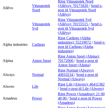
Ring Vitusapotek Nord
Vitusapotek
(Allévo):
70171820
/
Send e-
Allévo
Nord
post
til Vitusapotek Nord
(Allévo)
Ring Vitusapotek Syd
Vitusapotek
(Allévo):
70155515
/
Send e-
Syd
post
til Vitusapotek Syd
(Allévo)
Ring Carlings (Alpha
industries):
55219072
/
Send e-
Alpha industries
Carlings
post
til Carlings (Alpha
industries)
Ring Anton Sport (Alpina):
Alpina
Anton Sport
70172000
/
Send e-post
til
Anton Sport (Alpina)
Ring Normal (Always):
Always
Normal
40810234
/
Send e-post
til
Normal (Always)
Ring Life (Alwero):
46411382
Alwero
Life
/
Send e-post
til Life (Alwero)
Ring Power (Amadeus):
21 00
Amadeus
Power
40 00
/
Send e-post
til Power
(Amadeus)
Ring Anton Sport (Amazonas):