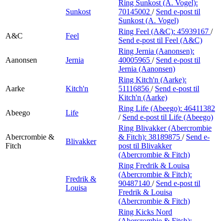
Ring Sunkost (A. Vogel):
Sunkost
70145002
/
Send e-post
til
Sunkost (A. Vogel)
Ring Feel (A&C):
45939167
/
A&C
Feel
Send e-post
til Feel (A&C)
Ring Jernia (Aanonsen):
Aanonsen
Jernia
40005965
/
Send e-post
til
Jernia (Aanonsen)
Ring Kitch'n (Aarke):
Aarke
Kitch'n
51116856
/
Send e-post
til
Kitch'n (Aarke)
Ring Life (Abeego):
46411382
Abeego
Life
/
Send e-post
til Life (Abeego)
Ring Blivakker (Abercrombie
Abercrombie &
& Fitch):
38189875
/
Send e-
Blivakker
Fitch
post
til Blivakker
(Abercrombie & Fitch)
Ring Fredrik & Louisa
(Abercrombie & Fitch):
Fredrik &
90487140
/
Send e-post
til
Louisa
Fredrik & Louisa
(Abercrombie & Fitch)
Ring Kicks Nord
(Abercrombie & Fitch):