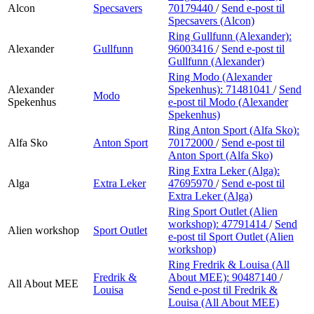
Alcon
Specsavers
70179440
/
Send e-post
til
Specsavers (Alcon)
Ring Gullfunn (Alexander):
Alexander
Gullfunn
96003416
/
Send e-post
til
Gullfunn (Alexander)
Ring Modo (Alexander
Alexander
Spekenhus):
71481041
/
Send
Modo
Spekenhus
e-post
til Modo (Alexander
Spekenhus)
Ring Anton Sport (Alfa Sko):
Alfa Sko
Anton Sport
70172000
/
Send e-post
til
Anton Sport (Alfa Sko)
Ring Extra Leker (Alga):
Alga
Extra Leker
47695970
/
Send e-post
til
Extra Leker (Alga)
Ring Sport Outlet (Alien
workshop):
47791414
/
Send
Alien workshop
Sport Outlet
e-post
til Sport Outlet (Alien
workshop)
Ring Fredrik & Louisa (All
Fredrik &
About MEE):
90487140
/
All About MEE
Louisa
Send e-post
til Fredrik &
Louisa (All About MEE)