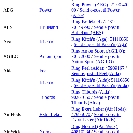
Ring Power (AEG):
21 00 40
AEG
Power
00
/
Send e-post
til Power
(AEG)
Ring Brilleland (AES):
AES
Brilleland
70149790
/
Send e-post
til
Brilleland (AES)
Ring Kitch'n (Aga):
51116856
Aga
Kitch'n
/
Send e-post
til Kitch'n (Aga)
Ring Anton Sport (AGILO):
AGILO
Anton Sport
70172000
/
Send e-post
til
Anton Sport (AGILO)
Ring Feel (Aida):
45939167
/
Aida
Feel
Send e-post
til Feel (Aida)
Ring Kitch'n (Aida):
51116856
Kitch'n
/
Send e-post
til Kitch'n (Aida)
Ring Tilbords (Aida):
Tilbords
90261650
/
Send e-post
til
Tilbords (Aida)
Ring Extra Leker (Air Hods):
Air Hods
Extra Leker
47695970
/
Send e-post
til
Extra Leker (Air Hods)
Ring Normal (Air Wick):
Air Wick
Normal
40810234
/
Send e-post
til