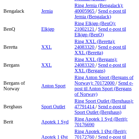
Ring Jernia (Bengalack):
Bengalack
Jernia
40005965
/
Send e-post
til
Jernia (Bengalack)
Ring Elkjøp (BenQ):
BenQ
Elkjøp
21002121
/
Send e-post
til
Elkjøp (BenQ)
Ring XXL (Beretta):
Beretta
XXL
24083320
/
Send e-post
til
XXL (Beretta)
Ring XXL (Bergans):
Bergans
XXL
24083320
/
Send e-post
til
XXL (Bergans)
Ring Anton Sport (Bergans of
Bergans of
Norway):
70172000
/
Send e-
Anton Sport
Norway
post
til Anton Sport (Bergans
of Norway)
Ring Sport Outlet (Berghaus):
Berghaus
Sport Outlet
47791414
/
Send e-post
til
Sport Outlet (Berghaus)
Ring Apotek 1 Syd (Berit):
Berit
Apotek 1 Syd
70176690
Ring Apotek 1 Øst (Berit):
Apotek 1 Øst
70172760
/
Send e-post
til