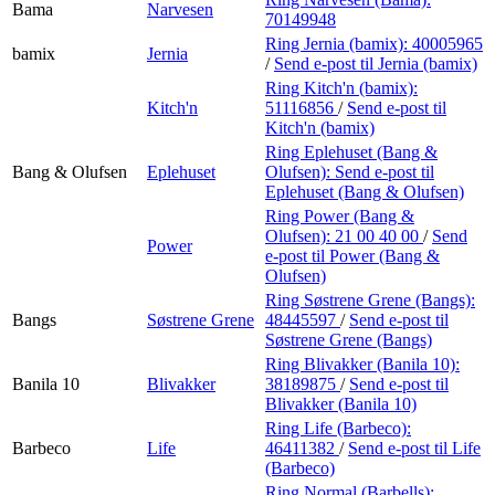
Bama
Narvesen
70149948
Ring Jernia (bamix):
40005965
bamix
Jernia
/
Send e-post
til Jernia (bamix)
Ring Kitch'n (bamix):
Kitch'n
51116856
/
Send e-post
til
Kitch'n (bamix)
Ring Eplehuset (Bang &
Bang & Olufsen
Eplehuset
Olufsen):
Send e-post
til
Eplehuset (Bang & Olufsen)
Ring Power (Bang &
Olufsen):
21 00 40 00
/
Send
Power
e-post
til Power (Bang &
Olufsen)
Ring Søstrene Grene (Bangs):
Bangs
Søstrene Grene
48445597
/
Send e-post
til
Søstrene Grene (Bangs)
Ring Blivakker (Banila 10):
Banila 10
Blivakker
38189875
/
Send e-post
til
Blivakker (Banila 10)
Ring Life (Barbeco):
Barbeco
Life
46411382
/
Send e-post
til Life
(Barbeco)
Ring Normal (Barbells):