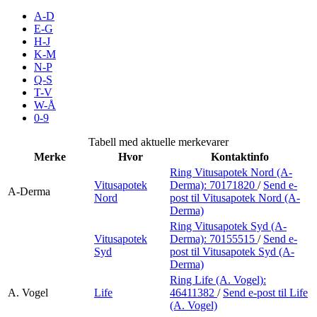
Inspirasjon
A-D
E-G
H-J
K-M
N-P
Søk
Q-S
T-V
W-Å
0-9
Åpningstider
Tabell med aktuelle merkevarer
Merke
Hvor
Kontaktinfo
Praktisk informasjon
Ring Vitusapotek Nord (A-
Vitusapotek
Derma):
70171820
/
Send e-
Ledige stillinger
A-Derma
Nord
post
til Vitusapotek Nord (A-
Derma)
Magasin
Ring Vitusapotek Syd (A-
Vitusapotek
Derma):
70155515
/
Send e-
Gavekort
Syd
post
til Vitusapotek Syd (A-
Derma)
Finn frem
Ring Life (A. Vogel):
A. Vogel
Life
46411382
/
Send e-post
til Life
(A. Vogel)