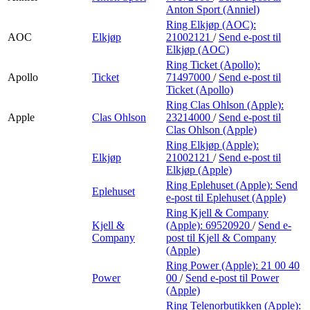
Anton Sport (Anniel)
Ring Elkjøp (AOC):
AOC
Elkjøp
21002121
/
Send e-post
til
Elkjøp (AOC)
Ring Ticket (Apollo):
Apollo
Ticket
71497000
/
Send e-post
til
Ticket (Apollo)
Ring Clas Ohlson (Apple):
Apple
Clas Ohlson
23214000
/
Send e-post
til
Clas Ohlson (Apple)
Ring Elkjøp (Apple):
Elkjøp
21002121
/
Send e-post
til
Elkjøp (Apple)
Ring Eplehuset (Apple):
Send
Eplehuset
e-post
til Eplehuset (Apple)
Ring Kjell & Company
Kjell &
(Apple):
69520920
/
Send e-
Company
post
til Kjell & Company
(Apple)
Ring Power (Apple):
21 00 40
Power
00
/
Send e-post
til Power
(Apple)
Ring Telenorbutikken (Apple):