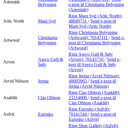
Artemide
Belysning
e-post
til Christiania Belysning
(Artemide)
Ring Mani Syd (Artic North):
Artic North
Mani Syd
48849731
/
Send e-post
til
Mani Syd (Artic North)
Ring Christiania Belysning
Christiania
(Artwood):
70147111
/
Send e-
Artwood
Belysning
post
til Christiania Belysning
(Artwood)
Ring Aseco Gull & Sølv
Aseco Gull &
(Arven):
70143710
/
Send e-
Arven
Sølv
post
til Aseco Gull & Sølv
(Arven)
Ring Jernia (Arvid Nilsson):
Arvid Nilsson
Jernia
40005965
/
Send e-post
til
Jernia (Arvid Nilsson)
Ring Clas Ohlson (Asaklitt):
Asaklitt
Clas Ohlson
23214000
/
Send e-post
til
Clas Ohlson (Asaklitt)
Ring Eurosko (Asfvlt):
Asfvlt
Eurosko
70141544
/
Send e-post
til
Eurosko (Asfvlt)
Ring Shoe Gallery (Asfvlt):