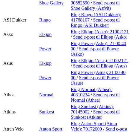
Shoe Gallery
90582590
/
Send e-post
til
Shoe Gallery (Asfvlt)
Ring Ringo (ASI Dukker):
ASI Dukker
Ringo
41768107
/
Send e-post
til
Ringo (ASI Dukker)
Ring Elkjøp (Asko):
21002121
Asko
Elkjøp
/
Send e-post
til Elkjøp (Asko)
Ring Power (Asko):
21 00 40
Power
00
/
Send e-post
til Power
(Asko)
Ring Elkjøp (Asus):
21002121
Asus
Elkjøp
/
Send e-post
til Elkjøp (Asus)
Ring Power (Asus):
21 00 40
Power
00
/
Send e-post
til Power
(Asus)
Ring Normal (Athea):
Athea
Normal
40810234
/
Send e-post
til
Normal (Athea)
Ring Sunkost (Atkins):
Atkins
Sunkost
70145002
/
Send e-post
til
Sunkost (Atkins)
Ring Anton Sport (Atran
Atran Velo
Anton Sport
Velo):
70172000
/
Send e-post