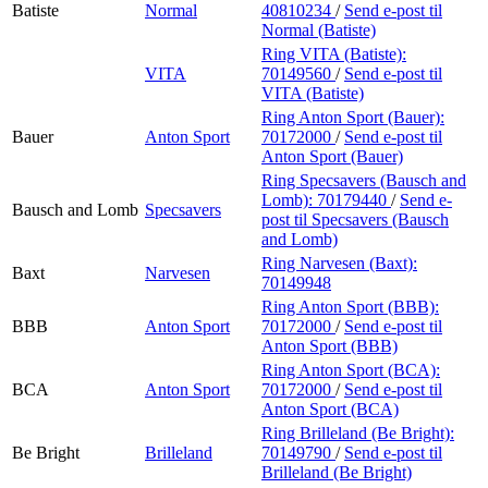
Batiste
Normal
40810234
/
Send e-post
til
Normal (Batiste)
Ring VITA (Batiste):
VITA
70149560
/
Send e-post
til
VITA (Batiste)
Ring Anton Sport (Bauer):
Bauer
Anton Sport
70172000
/
Send e-post
til
Anton Sport (Bauer)
Ring Specsavers (Bausch and
Lomb):
70179440
/
Send e-
Bausch and Lomb
Specsavers
post
til Specsavers (Bausch
and Lomb)
Ring Narvesen (Baxt):
Baxt
Narvesen
70149948
Ring Anton Sport (BBB):
BBB
Anton Sport
70172000
/
Send e-post
til
Anton Sport (BBB)
Ring Anton Sport (BCA):
BCA
Anton Sport
70172000
/
Send e-post
til
Anton Sport (BCA)
Ring Brilleland (Be Bright):
Be Bright
Brilleland
70149790
/
Send e-post
til
Brilleland (Be Bright)