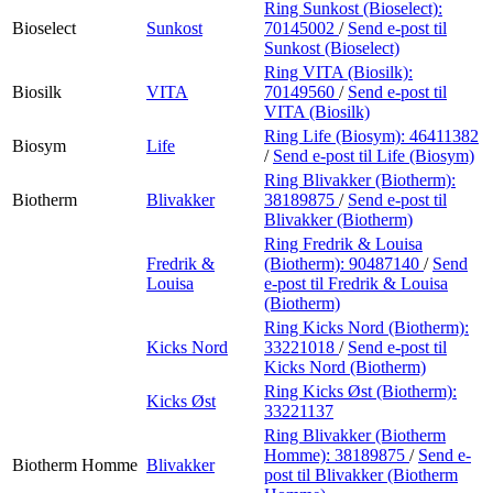
Ring Sunkost (Bioselect):
Bioselect
Sunkost
70145002
/
Send e-post
til
Sunkost (Bioselect)
Ring VITA (Biosilk):
Biosilk
VITA
70149560
/
Send e-post
til
VITA (Biosilk)
Ring Life (Biosym):
46411382
Biosym
Life
/
Send e-post
til Life (Biosym)
Ring Blivakker (Biotherm):
Biotherm
Blivakker
38189875
/
Send e-post
til
Blivakker (Biotherm)
Ring Fredrik & Louisa
Fredrik &
(Biotherm):
90487140
/
Send
Louisa
e-post
til Fredrik & Louisa
(Biotherm)
Ring Kicks Nord (Biotherm):
Kicks Nord
33221018
/
Send e-post
til
Kicks Nord (Biotherm)
Ring Kicks Øst (Biotherm):
Kicks Øst
33221137
Ring Blivakker (Biotherm
Homme):
38189875
/
Send e-
Biotherm Homme
Blivakker
post
til Blivakker (Biotherm