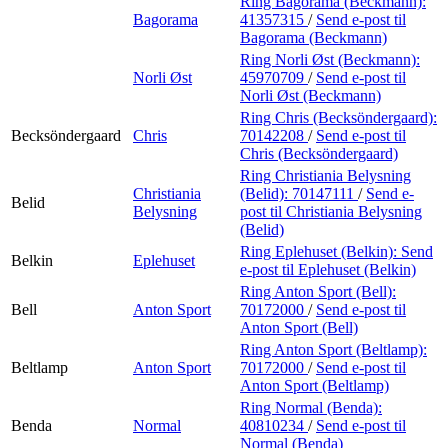
Ring Bagorama (Beckmann):
Bagorama
41357315
/
Send e-post
til
Bagorama (Beckmann)
Ring Norli Øst (Beckmann):
Norli Øst
45970709
/
Send e-post
til
Norli Øst (Beckmann)
Ring Chris (Becksöndergaard):
Becksöndergaard
Chris
70142208
/
Send e-post
til
Chris (Becksöndergaard)
Ring Christiania Belysning
Christiania
(Belid):
70147111
/
Send e-
Belid
Belysning
post
til Christiania Belysning
(Belid)
Ring Eplehuset (Belkin):
Send
Belkin
Eplehuset
e-post
til Eplehuset (Belkin)
Ring Anton Sport (Bell):
Bell
Anton Sport
70172000
/
Send e-post
til
Anton Sport (Bell)
Ring Anton Sport (Beltlamp):
Beltlamp
Anton Sport
70172000
/
Send e-post
til
Anton Sport (Beltlamp)
Ring Normal (Benda):
Benda
Normal
40810234
/
Send e-post
til
Normal (Benda)