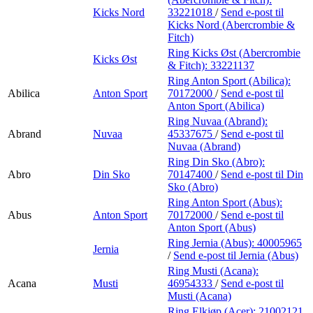
Kicks Nord
33221018
/
Send e-post
til
Kicks Nord (Abercrombie &
Fitch)
Ring Kicks Øst (Abercrombie
Kicks Øst
& Fitch):
33221137
Ring Anton Sport (Abilica):
Abilica
Anton Sport
70172000
/
Send e-post
til
Anton Sport (Abilica)
Ring Nuvaa (Abrand):
Abrand
Nuvaa
45337675
/
Send e-post
til
Nuvaa (Abrand)
Ring Din Sko (Abro):
Abro
Din Sko
70147400
/
Send e-post
til Din
Sko (Abro)
Ring Anton Sport (Abus):
Abus
Anton Sport
70172000
/
Send e-post
til
Anton Sport (Abus)
Ring Jernia (Abus):
40005965
Jernia
/
Send e-post
til Jernia (Abus)
Ring Musti (Acana):
Acana
Musti
46954333
/
Send e-post
til
Musti (Acana)
Ring Elkjøp (Acer):
21002121