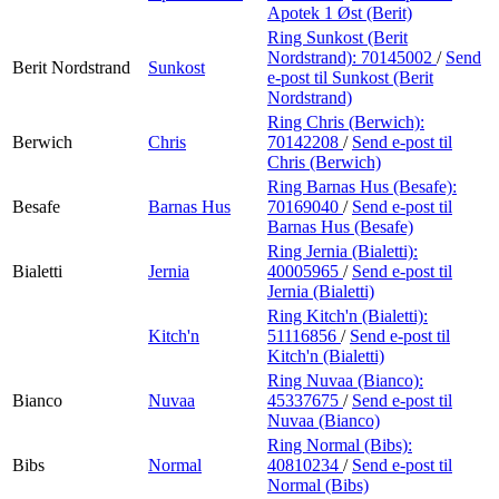
Apotek 1 Øst (Berit)
Ring Sunkost (Berit
Nordstrand):
70145002
/
Send
Berit Nordstrand
Sunkost
e-post
til Sunkost (Berit
Nordstrand)
Ring Chris (Berwich):
Berwich
Chris
70142208
/
Send e-post
til
Chris (Berwich)
Ring Barnas Hus (Besafe):
Besafe
Barnas Hus
70169040
/
Send e-post
til
Barnas Hus (Besafe)
Ring Jernia (Bialetti):
Bialetti
Jernia
40005965
/
Send e-post
til
Jernia (Bialetti)
Ring Kitch'n (Bialetti):
Kitch'n
51116856
/
Send e-post
til
Kitch'n (Bialetti)
Ring Nuvaa (Bianco):
Bianco
Nuvaa
45337675
/
Send e-post
til
Nuvaa (Bianco)
Ring Normal (Bibs):
Bibs
Normal
40810234
/
Send e-post
til
Normal (Bibs)