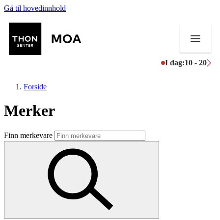
Gå til hovedinnhold
I dag:
10 - 20
Forside
Merker
Butikker
Finn merkevare
Mat og drikke
Helse
Aktiviteter
Tilbud