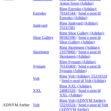
Anton Sport (Adidas)
Ring Eurosko (Adidas):
Eurosko
70141544
/
Send e-post
til
Eurosko (Adidas)
Ring Junkyard (Adidas):
Junkyard
55211581
Ring Shoe Gallery (Adidas):
Shoe Gallery
90582590
/
Send e-post
til
Shoe Gallery (Adidas)
Ring Skoringen (Adidas):
Skoringen
21079060
/
Send e-post
til
Skoringen (Adidas)
Ring Synsam (Adidas):
Synsam
70143404
/
Send e-post
til
Synsam (Adidas)
Ring Volt (Adidas):
55219324
Volt
/
Send e-post
til Volt (Adidas)
Ring XXL (Adidas):
XXL
24083320
/
Send e-post
til
XXL (Adidas)
Ring Volt (ADNYM Atelier):
ADNYM Atelier
Volt
55219324
/
Send e-post
til Volt
(ADNYM Atelier)