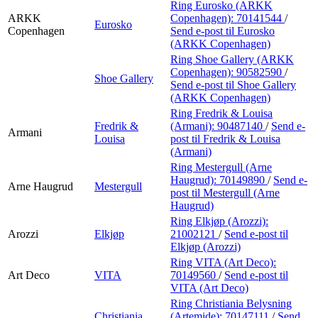
Ring Eurosko (ARKK
ARKK
Copenhagen):
70141544
/
Eurosko
Copenhagen
Send e-post
til Eurosko
(ARKK Copenhagen)
Ring Shoe Gallery (ARKK
Copenhagen):
90582590
/
Shoe Gallery
Send e-post
til Shoe Gallery
(ARKK Copenhagen)
Ring Fredrik & Louisa
Fredrik &
(Armani):
90487140
/
Send e-
Armani
Louisa
post
til Fredrik & Louisa
(Armani)
Ring Mestergull (Arne
Haugrud):
70149890
/
Send e-
Arne Haugrud
Mestergull
post
til Mestergull (Arne
Haugrud)
Ring Elkjøp (Arozzi):
Arozzi
Elkjøp
21002121
/
Send e-post
til
Elkjøp (Arozzi)
Ring VITA (Art Deco):
Art Deco
VITA
70149560
/
Send e-post
til
VITA (Art Deco)
Ring Christiania Belysning
Christiania
(Artemide):
70147111
/
Send