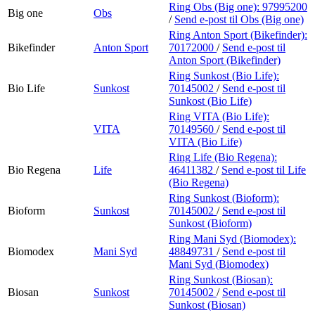
Ring Obs (Big one):
97995200
Big one
Obs
/
Send e-post
til Obs (Big one)
Ring Anton Sport (Bikefinder):
Bikefinder
Anton Sport
70172000
/
Send e-post
til
Anton Sport (Bikefinder)
Ring Sunkost (Bio Life):
Bio Life
Sunkost
70145002
/
Send e-post
til
Sunkost (Bio Life)
Ring VITA (Bio Life):
VITA
70149560
/
Send e-post
til
VITA (Bio Life)
Ring Life (Bio Regena):
Bio Regena
Life
46411382
/
Send e-post
til Life
(Bio Regena)
Ring Sunkost (Bioform):
Bioform
Sunkost
70145002
/
Send e-post
til
Sunkost (Bioform)
Ring Mani Syd (Biomodex):
Biomodex
Mani Syd
48849731
/
Send e-post
til
Mani Syd (Biomodex)
Ring Sunkost (Biosan):
Biosan
Sunkost
70145002
/
Send e-post
til
Sunkost (Biosan)