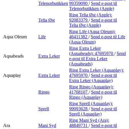
Telenorbutikken
99359090
/
Send e-post
til
Telenorbutikken (Apple)
Ring Telia Øst (Apple):
Telia Øst
92083379
/
Send e-post
til
Telia Øst (Apple)
Ring Life (Aqua Oleum):
Aqua Oleum
Life
46411382
/
Send e-post
til Life
(Aqua Oleum)
Ring Extra Leker
(Aquabeads):
47695970
/
Send
Aquabeads
Extra Leker
e-post
til Extra Leker
(Aquabeads)
Ring Extra Leker (Aquaplay):
Aquaplay
Extra Leker
47695970
/
Send e-post
til
Extra Leker (Aquaplay)
Ring Ringo (Aquaplay):
Ringo
41768107
/
Send e-post
til
Ringo (Aquaplay)
Ring Sprell (Aquaplay):
Sprell
99093628
/
Send e-post
til
Sprell (Aquaplay)
Ring Mani Syd (Ara):
Ara
Mani Syd
48849731
/
Send e-post
til