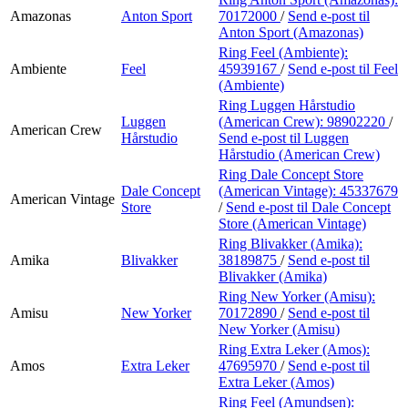
Amazonas
Anton Sport
70172000
/
Send e-post
til
Anton Sport (Amazonas)
Ring Feel (Ambiente):
Ambiente
Feel
45939167
/
Send e-post
til Feel
(Ambiente)
Ring Luggen Hårstudio
Luggen
(American Crew):
98902220
/
American Crew
Hårstudio
Send e-post
til Luggen
Hårstudio (American Crew)
Ring Dale Concept Store
Dale Concept
(American Vintage):
45337679
American Vintage
Store
/
Send e-post
til Dale Concept
Store (American Vintage)
Ring Blivakker (Amika):
Amika
Blivakker
38189875
/
Send e-post
til
Blivakker (Amika)
Ring New Yorker (Amisu):
Amisu
New Yorker
70172890
/
Send e-post
til
New Yorker (Amisu)
Ring Extra Leker (Amos):
Amos
Extra Leker
47695970
/
Send e-post
til
Extra Leker (Amos)
Ring Feel (Amundsen):