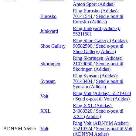
Anton Sport (Adidas)
Ring Eurosko (Adidas):
Eurosko
70141544
/
Send e-post
til
Eurosko (Adidas)
Ring Junkyard (Adidas):
Junkyard
55211581
Ring Shoe Gallery (Adidas):
Shoe Gallery
90582590
/
Send e-post
til
Shoe Gallery (Adidas)
Ring Skoringen (Adidas):
Skoringen
21079060
/
Send e-post
til
Skoringen (Adidas)
Ring Synsam (Adidas):
Synsam
70143404
/
Send e-post
til
Synsam (Adidas)
Ring Volt (Adidas):
55219324
Volt
/
Send e-post
til Volt (Adidas)
Ring XXL (Adidas):
XXL
24083320
/
Send e-post
til
XXL (Adidas)
Ring Volt (ADNYM Atelier):
ADNYM Atelier
Volt
55219324
/
Send e-post
til Volt
(ADNYM Atelier)