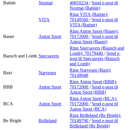
Batiste
Normal
40810234
/
Send e-post
til
Normal (Batiste)
Ring VITA (Batiste):
VITA
70149560
/
Send e-post
til
VITA (Batiste)
Ring Anton Sport (Bauer):
Bauer
Anton Sport
70172000
/
Send e-post
til
Anton Sport (Bauer)
Ring Specsavers (Bausch and
Lomb):
70179440
/
Send e-
Bausch and Lomb
Specsavers
post
til Specsavers (Bausch
and Lomb)
Ring Narvesen (Baxt):
Baxt
Narvesen
70149948
Ring Anton Sport (BBB):
BBB
Anton Sport
70172000
/
Send e-post
til
Anton Sport (BBB)
Ring Anton Sport (BCA):
BCA
Anton Sport
70172000
/
Send e-post
til
Anton Sport (BCA)
Ring Brilleland (Be Bright):
Be Bright
Brilleland
70149790
/
Send e-post
til
Brilleland (Be Bright)