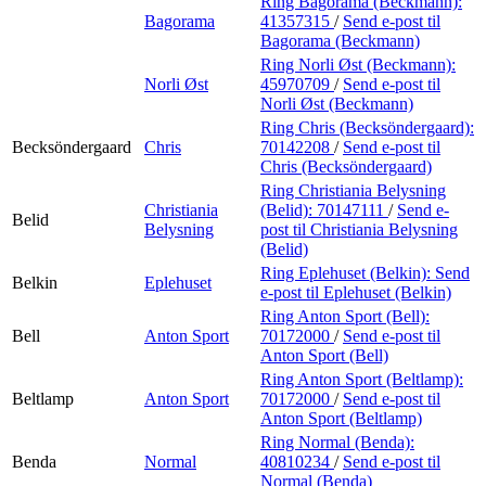
Ring Bagorama (Beckmann):
Bagorama
41357315
/
Send e-post
til
Bagorama (Beckmann)
Ring Norli Øst (Beckmann):
Norli Øst
45970709
/
Send e-post
til
Norli Øst (Beckmann)
Ring Chris (Becksöndergaard):
Becksöndergaard
Chris
70142208
/
Send e-post
til
Chris (Becksöndergaard)
Ring Christiania Belysning
Christiania
(Belid):
70147111
/
Send e-
Belid
Belysning
post
til Christiania Belysning
(Belid)
Ring Eplehuset (Belkin):
Send
Belkin
Eplehuset
e-post
til Eplehuset (Belkin)
Ring Anton Sport (Bell):
Bell
Anton Sport
70172000
/
Send e-post
til
Anton Sport (Bell)
Ring Anton Sport (Beltlamp):
Beltlamp
Anton Sport
70172000
/
Send e-post
til
Anton Sport (Beltlamp)
Ring Normal (Benda):
Benda
Normal
40810234
/
Send e-post
til
Normal (Benda)