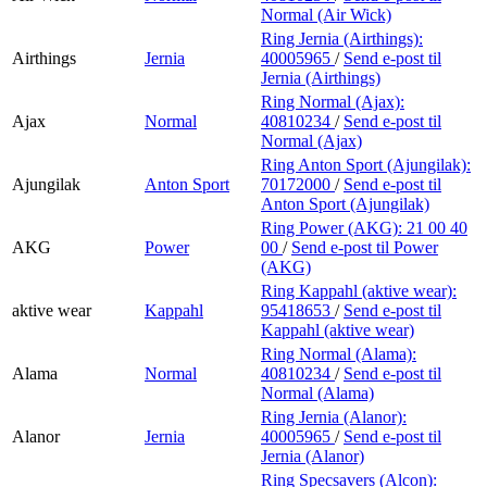
Normal (Air Wick)
Ring Jernia (Airthings):
Airthings
Jernia
40005965
/
Send e-post
til
Jernia (Airthings)
Ring Normal (Ajax):
Ajax
Normal
40810234
/
Send e-post
til
Normal (Ajax)
Ring Anton Sport (Ajungilak):
Ajungilak
Anton Sport
70172000
/
Send e-post
til
Anton Sport (Ajungilak)
Ring Power (AKG):
21 00 40
AKG
Power
00
/
Send e-post
til Power
(AKG)
Ring Kappahl (aktive wear):
aktive wear
Kappahl
95418653
/
Send e-post
til
Kappahl (aktive wear)
Ring Normal (Alama):
Alama
Normal
40810234
/
Send e-post
til
Normal (Alama)
Ring Jernia (Alanor):
Alanor
Jernia
40005965
/
Send e-post
til
Jernia (Alanor)
Ring Specsavers (Alcon):