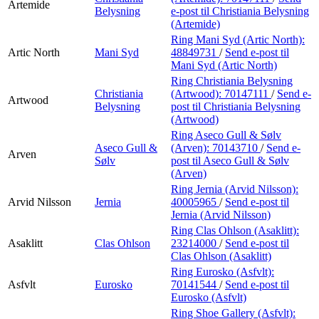
Artemide
Belysning
e-post
til Christiania Belysning
(Artemide)
Ring Mani Syd (Artic North):
Artic North
Mani Syd
48849731
/
Send e-post
til
Mani Syd (Artic North)
Ring Christiania Belysning
Christiania
(Artwood):
70147111
/
Send e-
Artwood
Belysning
post
til Christiania Belysning
(Artwood)
Ring Aseco Gull & Sølv
Aseco Gull &
(Arven):
70143710
/
Send e-
Arven
Sølv
post
til Aseco Gull & Sølv
(Arven)
Ring Jernia (Arvid Nilsson):
Arvid Nilsson
Jernia
40005965
/
Send e-post
til
Jernia (Arvid Nilsson)
Ring Clas Ohlson (Asaklitt):
Asaklitt
Clas Ohlson
23214000
/
Send e-post
til
Clas Ohlson (Asaklitt)
Ring Eurosko (Asfvlt):
Asfvlt
Eurosko
70141544
/
Send e-post
til
Eurosko (Asfvlt)
Ring Shoe Gallery (Asfvlt):