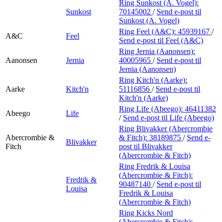
Ring Sunkost (A. Vogel):
Sunkost
70145002
/
Send e-post
til
Sunkost (A. Vogel)
Ring Feel (A&C):
45939167
/
A&C
Feel
Send e-post
til Feel (A&C)
Ring Jernia (Aanonsen):
Aanonsen
Jernia
40005965
/
Send e-post
til
Jernia (Aanonsen)
Ring Kitch'n (Aarke):
Aarke
Kitch'n
51116856
/
Send e-post
til
Kitch'n (Aarke)
Ring Life (Abeego):
46411382
Abeego
Life
/
Send e-post
til Life (Abeego)
Ring Blivakker (Abercrombie
Abercrombie &
& Fitch):
38189875
/
Send e-
Blivakker
Fitch
post
til Blivakker
(Abercrombie & Fitch)
Ring Fredrik & Louisa
(Abercrombie & Fitch):
Fredrik &
90487140
/
Send e-post
til
Louisa
Fredrik & Louisa
(Abercrombie & Fitch)
Ring Kicks Nord
(Abercrombie & Fitch):