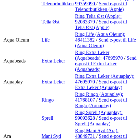
Telenorbutikken
99359090
/
Send e-post
til
Telenorbutikken (Apple)
Ring Telia Øst (Apple):
Telia Øst
92083379
/
Send e-post
til
Telia Øst (Apple)
Ring Life (Aqua Oleum):
Aqua Oleum
Life
46411382
/
Send e-post
til Life
(Aqua Oleum)
Ring Extra Leker
(Aquabeads):
47695970
/
Send
Aquabeads
Extra Leker
e-post
til Extra Leker
(Aquabeads)
Ring Extra Leker (Aquaplay):
Aquaplay
Extra Leker
47695970
/
Send e-post
til
Extra Leker (Aquaplay)
Ring Ringo (Aquaplay):
Ringo
41768107
/
Send e-post
til
Ringo (Aquaplay)
Ring Sprell (Aquaplay):
Sprell
99093628
/
Send e-post
til
Sprell (Aquaplay)
Ring Mani Syd (Ara):
Ara
Mani Syd
48849731
/
Send e-post
til