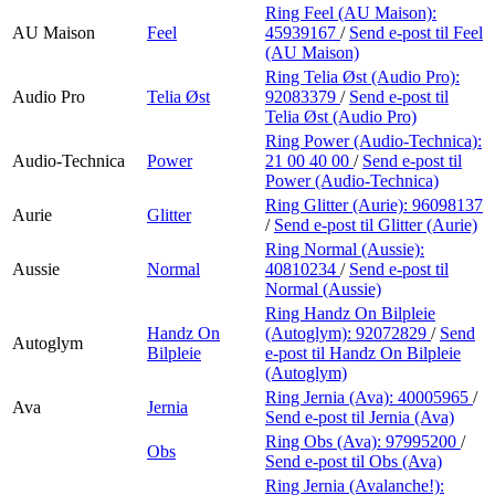
Ring Feel (AU Maison):
AU Maison
Feel
45939167
/
Send e-post
til Feel
(AU Maison)
Ring Telia Øst (Audio Pro):
Audio Pro
Telia Øst
92083379
/
Send e-post
til
Telia Øst (Audio Pro)
Ring Power (Audio-Technica):
Audio-Technica
Power
21 00 40 00
/
Send e-post
til
Power (Audio-Technica)
Ring Glitter (Aurie):
96098137
Aurie
Glitter
/
Send e-post
til Glitter (Aurie)
Ring Normal (Aussie):
Aussie
Normal
40810234
/
Send e-post
til
Normal (Aussie)
Ring Handz On Bilpleie
Handz On
(Autoglym):
92072829
/
Send
Autoglym
Bilpleie
e-post
til Handz On Bilpleie
(Autoglym)
Ring Jernia (Ava):
40005965
/
Ava
Jernia
Send e-post
til Jernia (Ava)
Ring Obs (Ava):
97995200
/
Obs
Send e-post
til Obs (Ava)
Ring Jernia (Avalanche!):