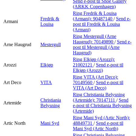
Send e-post
til Shoe Gallery
(ARKK Copenhagen)
Ring Fredrik & Louisa
Fredrik &
(Armani):
90487140
/
Send e-
Armani
Louisa
post
til Fredrik & Louisa
(Armani)
Ring Mestergull (Arne
Haugrud):
70149890
/
Send e-
Arne Haugrud
Mestergull
post
til Mestergull (Arne
Haugrud)
Ring Elkjøp (Arozzi):
Arozzi
Elkjøp
21002121
/
Send e-post
til
Elkjøp (Arozzi)
Ring VITA (Art Deco):
Art Deco
VITA
70149560
/
Send e-post
til
VITA (Art Deco)
Ring Christiania Belysning
Christiania
(Artemide):
70147111
/
Send
Artemide
Belysning
e-post
til Christiania Belysning
(Artemide)
Ring Mani Syd (Artic North):
Artic North
Mani Syd
48849731
/
Send e-post
til
Mani Syd (Artic North)
Ring Christiania Belysning