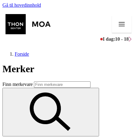
Gå til hovedinnhold
I dag:
10 - 18
Forside
Merker
Butikker
Finn merkevare
Mat og drikke
Helse
Aktiviteter
Tilbud