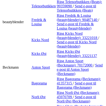
Ring Telenorbutikken (Beats):
Telenorbutikken
99359090
/
Send e-post
til
Telenorbutikken (Beats)
Ring Fredrik & Louisa
Fredrik &
(beautyblender):
90487140
/
beautyblender
Louisa
Send e-post
til Fredrik &
Louisa (beautyblender)
Ring Kicks Nord
(beautyblender):
33221018
/
Kicks Nord
Send e-post
til Kicks Nord
(beautyblender)
Ring Kicks Øst
Kicks Øst
(beautyblender):
33221137
Ring Anton Sport
(Beckmann):
70172000
/
Send
Beckmann
Anton Sport
e-post
til Anton Sport
(Beckmann)
Ring Bagorama (Beckmann):
Bagorama
41357315
/
Send e-post
til
Bagorama (Beckmann)
Ring Norli Øst (Beckmann):
Norli Øst
45970709
/
Send e-post
til
Norli Øst (Beckmann)