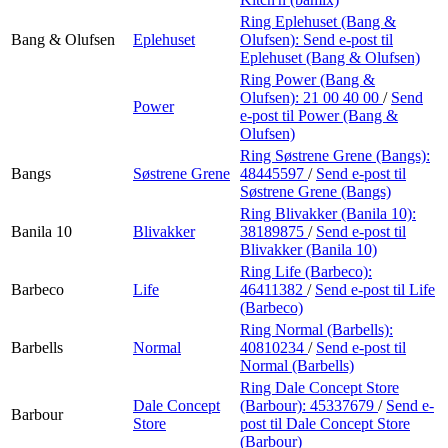
Ring Eplehuset (Bang &
Bang & Olufsen
Eplehuset
Olufsen):
Send e-post
til
Eplehuset (Bang & Olufsen)
Ring Power (Bang &
Olufsen):
21 00 40 00
/
Send
Power
e-post
til Power (Bang &
Olufsen)
Ring Søstrene Grene (Bangs):
Bangs
Søstrene Grene
48445597
/
Send e-post
til
Søstrene Grene (Bangs)
Ring Blivakker (Banila 10):
Banila 10
Blivakker
38189875
/
Send e-post
til
Blivakker (Banila 10)
Ring Life (Barbeco):
Barbeco
Life
46411382
/
Send e-post
til Life
(Barbeco)
Ring Normal (Barbells):
Barbells
Normal
40810234
/
Send e-post
til
Normal (Barbells)
Ring Dale Concept Store
Dale Concept
(Barbour):
45337679
/
Send e-
Barbour
Store
post
til Dale Concept Store
(Barbour)