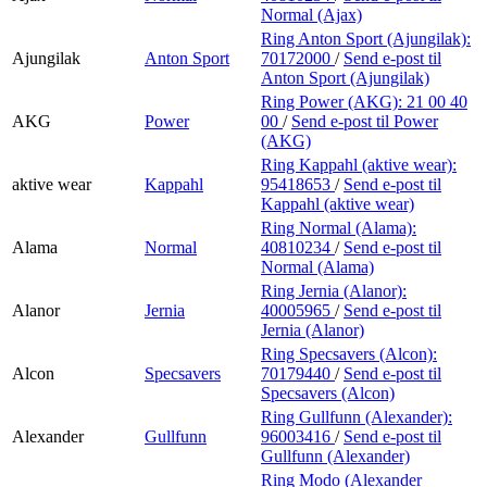
Normal (Ajax)
Ring Anton Sport (Ajungilak):
Ajungilak
Anton Sport
70172000
/
Send e-post
til
Anton Sport (Ajungilak)
Ring Power (AKG):
21 00 40
AKG
Power
00
/
Send e-post
til Power
(AKG)
Ring Kappahl (aktive wear):
aktive wear
Kappahl
95418653
/
Send e-post
til
Kappahl (aktive wear)
Ring Normal (Alama):
Alama
Normal
40810234
/
Send e-post
til
Normal (Alama)
Ring Jernia (Alanor):
Alanor
Jernia
40005965
/
Send e-post
til
Jernia (Alanor)
Ring Specsavers (Alcon):
Alcon
Specsavers
70179440
/
Send e-post
til
Specsavers (Alcon)
Ring Gullfunn (Alexander):
Alexander
Gullfunn
96003416
/
Send e-post
til
Gullfunn (Alexander)
Ring Modo (Alexander