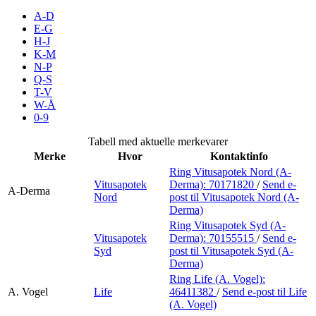
Inspirasjon
A-D
E-G
H-J
K-M
N-P
Søk
Q-S
T-V
W-Å
0-9
Åpningstider
Tabell med aktuelle merkevarer
Merke
Hvor
Kontaktinfo
Praktisk informasjon
Ring Vitusapotek Nord (A-
Vitusapotek
Derma):
70171820
/
Send e-
Ledige stillinger
A-Derma
Nord
post
til Vitusapotek Nord (A-
Derma)
Magasin
Ring Vitusapotek Syd (A-
Vitusapotek
Derma):
70155515
/
Send e-
Gavekort
Syd
post
til Vitusapotek Syd (A-
Derma)
Finn frem
Ring Life (A. Vogel):
A. Vogel
Life
46411382
/
Send e-post
til Life
(A. Vogel)