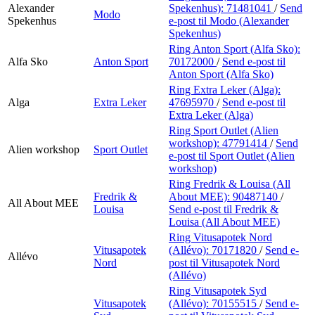
Alexander
Spekenhus):
71481041
/
Send
Modo
Spekenhus
e-post
til Modo (Alexander
Spekenhus)
Ring Anton Sport (Alfa Sko):
Alfa Sko
Anton Sport
70172000
/
Send e-post
til
Anton Sport (Alfa Sko)
Ring Extra Leker (Alga):
Alga
Extra Leker
47695970
/
Send e-post
til
Extra Leker (Alga)
Ring Sport Outlet (Alien
workshop):
47791414
/
Send
Alien workshop
Sport Outlet
e-post
til Sport Outlet (Alien
workshop)
Ring Fredrik & Louisa (All
Fredrik &
About MEE):
90487140
/
All About MEE
Louisa
Send e-post
til Fredrik &
Louisa (All About MEE)
Ring Vitusapotek Nord
Vitusapotek
(Allévo):
70171820
/
Send e-
Allévo
Nord
post
til Vitusapotek Nord
(Allévo)
Ring Vitusapotek Syd
Vitusapotek
(Allévo):
70155515
/
Send e-