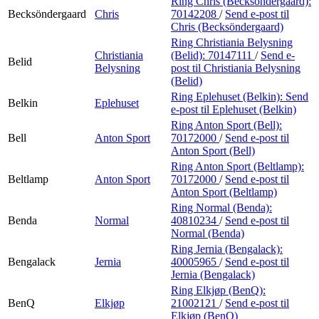
Ring Chris (Becksöndergaard):
Becksöndergaard
Chris
70142208
/
Send e-post
til
Chris (Becksöndergaard)
Ring Christiania Belysning
Christiania
(Belid):
70147111
/
Send e-
Belid
Belysning
post
til Christiania Belysning
(Belid)
Ring Eplehuset (Belkin):
Send
Belkin
Eplehuset
e-post
til Eplehuset (Belkin)
Ring Anton Sport (Bell):
Bell
Anton Sport
70172000
/
Send e-post
til
Anton Sport (Bell)
Ring Anton Sport (Beltlamp):
Beltlamp
Anton Sport
70172000
/
Send e-post
til
Anton Sport (Beltlamp)
Ring Normal (Benda):
Benda
Normal
40810234
/
Send e-post
til
Normal (Benda)
Ring Jernia (Bengalack):
Bengalack
Jernia
40005965
/
Send e-post
til
Jernia (Bengalack)
Ring Elkjøp (BenQ):
BenQ
Elkjøp
21002121
/
Send e-post
til
Elkjøp (BenQ)