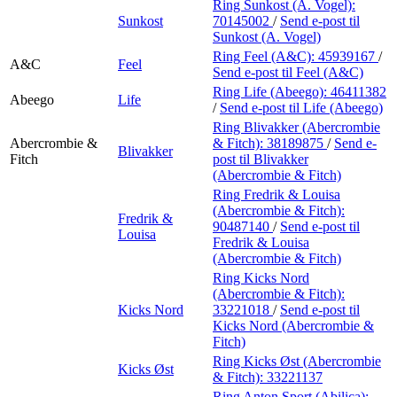
Ring Sunkost (A. Vogel):
Sunkost
70145002
/
Send e-post
til
Sunkost (A. Vogel)
Ring Feel (A&C):
45939167
/
A&C
Feel
Send e-post
til Feel (A&C)
Ring Life (Abeego):
46411382
Abeego
Life
/
Send e-post
til Life (Abeego)
Ring Blivakker (Abercrombie
Abercrombie &
& Fitch):
38189875
/
Send e-
Blivakker
Fitch
post
til Blivakker
(Abercrombie & Fitch)
Ring Fredrik & Louisa
(Abercrombie & Fitch):
Fredrik &
90487140
/
Send e-post
til
Louisa
Fredrik & Louisa
(Abercrombie & Fitch)
Ring Kicks Nord
(Abercrombie & Fitch):
Kicks Nord
33221018
/
Send e-post
til
Kicks Nord (Abercrombie &
Fitch)
Ring Kicks Øst (Abercrombie
Kicks Øst
& Fitch):
33221137
Ring Anton Sport (Abilica):