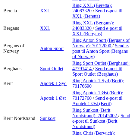
Ring XXL (Beretta):
Beretta
XXL
24083320
/
Send e-post
til
XXL (Beretta)
Ring XXL (Bergans):
Bergans
XXL
24083320
/
Send e-post
til
XXL (Bergans)
Ring Anton Sport (Bergans of
Bergans of
Norway):
70172000
/
Send e-
Anton Sport
Norway
post
til Anton Sport (Bergans
of Norway)
Ring Sport Outlet (Berghaus):
Berghaus
Sport Outlet
47791414
/
Send e-post
til
Sport Outlet (Berghaus)
Ring Apotek 1 Syd (Berit):
Berit
Apotek 1 Syd
70176690
Ring Apotek 1 Øst (Berit):
Apotek 1 Øst
70172760
/
Send e-post
til
Apotek 1 Øst (Berit)
Ring Sunkost (Berit
Nordstrand):
70145002
/
Send
Berit Nordstrand
Sunkost
e-post
til Sunkost (Berit
Nordstrand)
Ring Chris (Berwich):