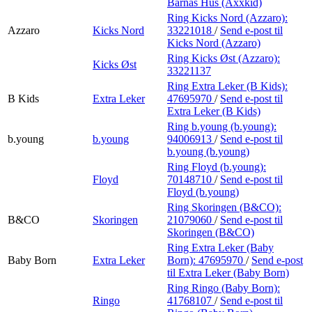
Barnas Hus (Axxkid)
Ring Kicks Nord (Azzaro):
Azzaro
Kicks Nord
33221018
/
Send e-post
til
Kicks Nord (Azzaro)
Ring Kicks Øst (Azzaro):
Kicks Øst
33221137
Ring Extra Leker (B Kids):
B Kids
Extra Leker
47695970
/
Send e-post
til
Extra Leker (B Kids)
Ring b.young (b.young):
b.young
b.young
94006913
/
Send e-post
til
b.young (b.young)
Ring Floyd (b.young):
Floyd
70148710
/
Send e-post
til
Floyd (b.young)
Ring Skoringen (B&CO):
B&CO
Skoringen
21079060
/
Send e-post
til
Skoringen (B&CO)
Ring Extra Leker (Baby
Baby Born
Extra Leker
Born):
47695970
/
Send e-post
til Extra Leker (Baby Born)
Ring Ringo (Baby Born):
Ringo
41768107
/
Send e-post
til