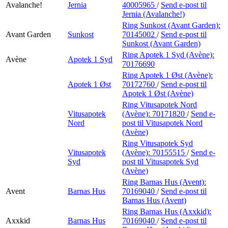
Avalanche!
Jernia
40005965
/
Send e-post
til
Jernia (Avalanche!)
Ring Sunkost (Avant Garden):
Avant Garden
Sunkost
70145002
/
Send e-post
til
Sunkost (Avant Garden)
Ring Apotek 1 Syd (Avène):
Avène
Apotek 1 Syd
70176690
Ring Apotek 1 Øst (Avène):
Apotek 1 Øst
70172760
/
Send e-post
til
Apotek 1 Øst (Avène)
Ring Vitusapotek Nord
Vitusapotek
(Avène):
70171820
/
Send e-
Nord
post
til Vitusapotek Nord
(Avène)
Ring Vitusapotek Syd
Vitusapotek
(Avène):
70155515
/
Send e-
Syd
post
til Vitusapotek Syd
(Avène)
Ring Barnas Hus (Avent):
Avent
Barnas Hus
70169040
/
Send e-post
til
Barnas Hus (Avent)
Ring Barnas Hus (Axxkid):
Axxkid
Barnas Hus
70169040
/
Send e-post
til