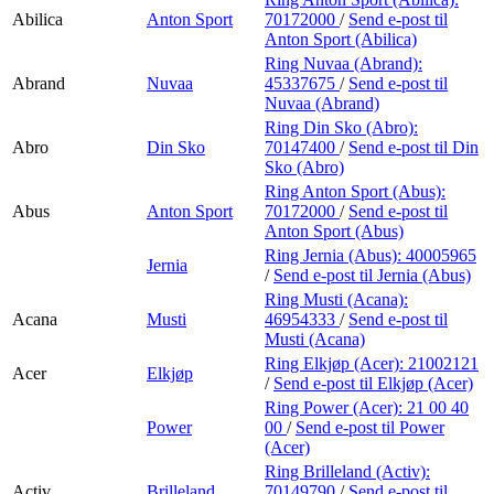
Abilica
Anton Sport
70172000
/
Send e-post
til
Anton Sport (Abilica)
Ring Nuvaa (Abrand):
Abrand
Nuvaa
45337675
/
Send e-post
til
Nuvaa (Abrand)
Ring Din Sko (Abro):
Abro
Din Sko
70147400
/
Send e-post
til Din
Sko (Abro)
Ring Anton Sport (Abus):
Abus
Anton Sport
70172000
/
Send e-post
til
Anton Sport (Abus)
Ring Jernia (Abus):
40005965
Jernia
/
Send e-post
til Jernia (Abus)
Ring Musti (Acana):
Acana
Musti
46954333
/
Send e-post
til
Musti (Acana)
Ring Elkjøp (Acer):
21002121
Acer
Elkjøp
/
Send e-post
til Elkjøp (Acer)
Ring Power (Acer):
21 00 40
Power
00
/
Send e-post
til Power
(Acer)
Ring Brilleland (Activ):
Activ
Brilleland
70149790
/
Send e-post
til