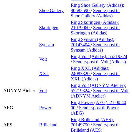
Ring Shoe Gallery (Adidas):
Shoe Gallery
90582590
/
Send e-post
til
Shoe Gallery (Adidas)
Ring Skoringen (Adidas):
Skoringen
21079060
/
Send e-post
til
Skoringen (Adidas)
Ring Synsam (Adidas):
Synsam
70143404
/
Send e-post
til
Synsam (Adidas)
Ring Volt (Adidas):
55219324
Volt
/
Send e-post
til Volt (Adidas)
Ring XXL (Adidas):
XXL
24083320
/
Send e-post
til
XXL (Adidas)
Ring Volt (ADNYM Atelier):
ADNYM Atelier
Volt
55219324
/
Send e-post
til Volt
(ADNYM Atelier)
Ring Power (AEG):
21 00 40
AEG
Power
00
/
Send e-post
til Power
(AEG)
Ring Brilleland (AES):
AES
Brilleland
70149790
/
Send e-post
til
Brilleland (AES)