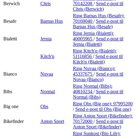
Berwich
Chris
70142208
/
Send e-post
til
Chris (Berwich)
Ring Barnas Hus (Besafe):
Besafe
Barnas Hus
70169040
/
Send e-post
til
Barnas Hus (Besafe)
Ring Jernia (Bialetti):
Bialetti
Jernia
40005965
/
Send e-post
til
Jernia (Bialetti)
Ring Kitch'n (Bialetti):
Kitch'n
51116856
/
Send e-post
til
Kitch'n (Bialetti)
Ring Nuvaa (Bianco):
Bianco
Nuvaa
45337675
/
Send e-post
til
Nuvaa (Bianco)
Ring Normal (Bibs):
Bibs
Normal
40810234
/
Send e-post
til
Normal (Bibs)
Ring Obs (Big one):
97995200
Big one
Obs
/
Send e-post
til Obs (Big one)
Ring Anton Sport (Bikefinder):
Bikefinder
Anton Sport
70172000
/
Send e-post
til
Anton Sport (Bikefinder)
Ring Sunkost (Bio Life):