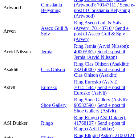
Christiania
(Artwood):
70147111
/
Send e-
Artwood
Belysning
post
til Christiania Belysning
(Artwood)
Ring Aseco Gull & Sølv
Aseco Gull &
(Arven):
70143710
/
Send e-
Arven
Sølv
post
til Aseco Gull & Sølv
(Arven)
Ring Jernia (Arvid Nilsson):
Arvid Nilsson
Jernia
40005965
/
Send e-post
til
Jernia (Arvid Nilsson)
Ring Clas Ohlson (Asaklitt):
Asaklitt
Clas Ohlson
23214000
/
Send e-post
til
Clas Ohlson (Asaklitt)
Ring Eurosko (Asfvlt):
Asfvlt
Eurosko
70141544
/
Send e-post
til
Eurosko (Asfvlt)
Ring Shoe Gallery (Asfvlt):
Shoe Gallery
90582590
/
Send e-post
til
Shoe Gallery (Asfvlt)
Ring Ringo (ASI Dukker):
ASI Dukker
Ringo
41768107
/
Send e-post
til
Ringo (ASI Dukker)
Ring Elkjøp (Asko):
21002121