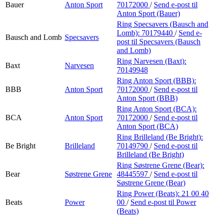
Bauer
Anton Sport
70172000
/
Send e-post
til
Anton Sport (Bauer)
Ring Specsavers (Bausch and
Lomb):
70179440
/
Send e-
Bausch and Lomb
Specsavers
post
til Specsavers (Bausch
and Lomb)
Ring Narvesen (Baxt):
Baxt
Narvesen
70149948
Ring Anton Sport (BBB):
BBB
Anton Sport
70172000
/
Send e-post
til
Anton Sport (BBB)
Ring Anton Sport (BCA):
BCA
Anton Sport
70172000
/
Send e-post
til
Anton Sport (BCA)
Ring Brilleland (Be Bright):
Be Bright
Brilleland
70149790
/
Send e-post
til
Brilleland (Be Bright)
Ring Søstrene Grene (Bear):
Bear
Søstrene Grene
48445597
/
Send e-post
til
Søstrene Grene (Bear)
Ring Power (Beats):
21 00 40
Beats
Power
00
/
Send e-post
til Power
(Beats)