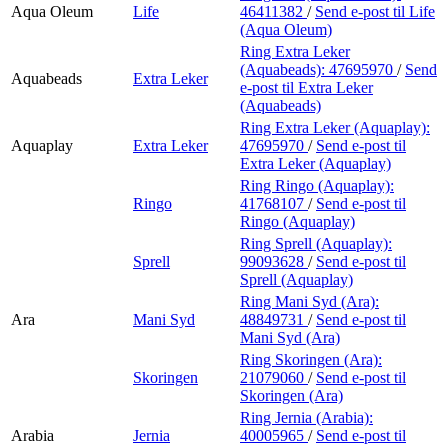
Aqua Oleum
Life
46411382
/
Send e-post
til Life
(Aqua Oleum)
Ring Extra Leker
(Aquabeads):
47695970
/
Send
Aquabeads
Extra Leker
e-post
til Extra Leker
(Aquabeads)
Ring Extra Leker (Aquaplay):
Aquaplay
Extra Leker
47695970
/
Send e-post
til
Extra Leker (Aquaplay)
Ring Ringo (Aquaplay):
Ringo
41768107
/
Send e-post
til
Ringo (Aquaplay)
Ring Sprell (Aquaplay):
Sprell
99093628
/
Send e-post
til
Sprell (Aquaplay)
Ring Mani Syd (Ara):
Ara
Mani Syd
48849731
/
Send e-post
til
Mani Syd (Ara)
Ring Skoringen (Ara):
Skoringen
21079060
/
Send e-post
til
Skoringen (Ara)
Ring Jernia (Arabia):
Arabia
Jernia
40005965
/
Send e-post
til