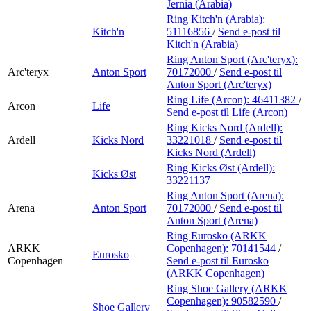
Jernia (Arabia)
Ring Kitch'n (Arabia):
Kitch'n
51116856
/
Send e-post
til
Kitch'n (Arabia)
Ring Anton Sport (Arc'teryx):
Arc'teryx
Anton Sport
70172000
/
Send e-post
til
Anton Sport (Arc'teryx)
Ring Life (Arcon):
46411382
/
Arcon
Life
Send e-post
til Life (Arcon)
Ring Kicks Nord (Ardell):
Ardell
Kicks Nord
33221018
/
Send e-post
til
Kicks Nord (Ardell)
Ring Kicks Øst (Ardell):
Kicks Øst
33221137
Ring Anton Sport (Arena):
Arena
Anton Sport
70172000
/
Send e-post
til
Anton Sport (Arena)
Ring Eurosko (ARKK
ARKK
Copenhagen):
70141544
/
Eurosko
Copenhagen
Send e-post
til Eurosko
(ARKK Copenhagen)
Ring Shoe Gallery (ARKK
Copenhagen):
90582590
/
Shoe Gallery