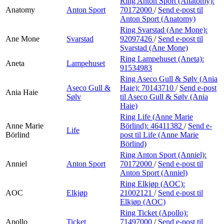
Ring Anton Sport (Anatomy):
Anatomy
Anton Sport
70172000
/
Send e-post
til
Anton Sport (Anatomy)
Ring Svarstad (Ane Mone):
Ane Mone
Svarstad
92097426
/
Send e-post
til
Svarstad (Ane Mone)
Ring Lampehuset (Aneta):
Aneta
Lampehuset
91534983
Ring Aseco Gull & Sølv (Ania
Aseco Gull &
Haie):
70143710
/
Send e-post
Ania Haie
Sølv
til Aseco Gull & Sølv (Ania
Haie)
Ring Life (Anne Marie
Anne Marie
Börlind):
46411382
/
Send e-
Life
Börlind
post
til Life (Anne Marie
Börlind)
Ring Anton Sport (Anniel):
Anniel
Anton Sport
70172000
/
Send e-post
til
Anton Sport (Anniel)
Ring Elkjøp (AOC):
AOC
Elkjøp
21002121
/
Send e-post
til
Elkjøp (AOC)
Ring Ticket (Apollo):
Apollo
Ticket
71497000
/
Send e-post
til