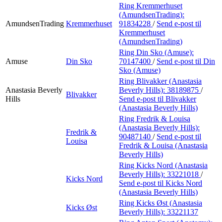
Ring Kremmerhuset
(AmundsenTrading):
AmundsenTrading
Kremmerhuset
91834228
/
Send e-post
til
Kremmerhuset
(AmundsenTrading)
Ring Din Sko (Amuse):
Amuse
Din Sko
70147400
/
Send e-post
til Din
Sko (Amuse)
Ring Blivakker (Anastasia
Anastasia Beverly
Beverly Hills):
38189875
/
Blivakker
Hills
Send e-post
til Blivakker
(Anastasia Beverly Hills)
Ring Fredrik & Louisa
(Anastasia Beverly Hills):
Fredrik &
90487140
/
Send e-post
til
Louisa
Fredrik & Louisa (Anastasia
Beverly Hills)
Ring Kicks Nord (Anastasia
Beverly Hills):
33221018
/
Kicks Nord
Send e-post
til Kicks Nord
(Anastasia Beverly Hills)
Ring Kicks Øst (Anastasia
Kicks Øst
Beverly Hills):
33221137