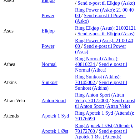
Asko
Elkjøp
/
Send e-post
til Elkjøp (Asko)
Ring Power (Asko):
21 00 40
Power
00
/
Send e-post
til Power
(Asko)
Ring Elkjøp (Asus):
21002121
Asus
Elkjøp
/
Send e-post
til Elkjøp (Asus)
Ring Power (Asus):
21 00 40
Power
00
/
Send e-post
til Power
(Asus)
Ring Normal (Athea):
Athea
Normal
40810234
/
Send e-post
til
Normal (Athea)
Ring Sunkost (Atkins):
Atkins
Sunkost
70145002
/
Send e-post
til
Sunkost (Atkins)
Ring Anton Sport (Atran
Atran Velo
Anton Sport
Velo):
70172000
/
Send e-post
til Anton Sport (Atran Velo)
Ring Apotek 1 Syd (Attends):
Attends
Apotek 1 Syd
70176690
Ring Apotek 1 Øst (Attends):
Apotek 1 Øst
70172760
/
Send e-post
til
Apotek 1 Øst (Attends)