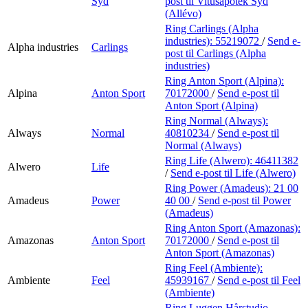
Syd
post
til Vitusapotek Syd
(Allévo)
Ring Carlings (Alpha
industries):
55219072
/
Send e-
Alpha industries
Carlings
post
til Carlings (Alpha
industries)
Ring Anton Sport (Alpina):
Alpina
Anton Sport
70172000
/
Send e-post
til
Anton Sport (Alpina)
Ring Normal (Always):
Always
Normal
40810234
/
Send e-post
til
Normal (Always)
Ring Life (Alwero):
46411382
Alwero
Life
/
Send e-post
til Life (Alwero)
Ring Power (Amadeus):
21 00
Amadeus
Power
40 00
/
Send e-post
til Power
(Amadeus)
Ring Anton Sport (Amazonas):
Amazonas
Anton Sport
70172000
/
Send e-post
til
Anton Sport (Amazonas)
Ring Feel (Ambiente):
Ambiente
Feel
45939167
/
Send e-post
til Feel
(Ambiente)
Ring Luggen Hårstudio