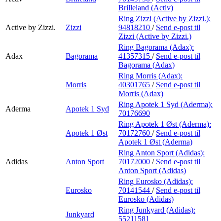
Brilleland (Activ)
Ring Zizzi (Active by Zizzi.):
Active by Zizzi.
Zizzi
94818210
/
Send e-post
til
Zizzi (Active by Zizzi.)
Ring Bagorama (Adax):
Adax
Bagorama
41357315
/
Send e-post
til
Bagorama (Adax)
Ring Morris (Adax):
Morris
40301765
/
Send e-post
til
Morris (Adax)
Ring Apotek 1 Syd (Aderma):
Aderma
Apotek 1 Syd
70176690
Ring Apotek 1 Øst (Aderma):
Apotek 1 Øst
70172760
/
Send e-post
til
Apotek 1 Øst (Aderma)
Ring Anton Sport (Adidas):
Adidas
Anton Sport
70172000
/
Send e-post
til
Anton Sport (Adidas)
Ring Eurosko (Adidas):
Eurosko
70141544
/
Send e-post
til
Eurosko (Adidas)
Ring Junkyard (Adidas):
Junkyard
55211581