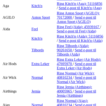
Ring Kitch'n (Aga):
51116856
Aga
Kitch'n
/
Send e-post
til Kitch'n (Aga)
Ring Anton Sport (AGILO):
AGILO
Anton Sport
70172000
/
Send e-post
til
Anton Sport (AGILO)
Ring Feel (Aida):
45939167
/
Aida
Feel
Send e-post
til Feel (Aida)
Ring Kitch'n (Aida):
51116856
Kitch'n
/
Send e-post
til Kitch'n (Aida)
Ring Tilbords (Aida):
Tilbords
90261650
/
Send e-post
til
Tilbords (Aida)
Ring Extra Leker (Air Hods):
Air Hods
Extra Leker
47695970
/
Send e-post
til
Extra Leker (Air Hods)
Ring Normal (Air Wick):
Air Wick
Normal
40810234
/
Send e-post
til
Normal (Air Wick)
Ring Jernia (Airthings):
Airthings
Jernia
40005965
/
Send e-post
til
Jernia (Airthings)
Ring Normal (Ajax):
Ajax
Normal
40810234
/
Send e-post
til