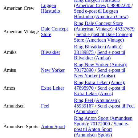
Luggen
(American Crew):
98902220
/
American Crew
Hårstudio
Send e-post
til Luggen
Hårstudio (American Crew)
Ring Dale Concept Store
Dale Concept
(American Vintage):
45337679
American Vintage
Store
/
Send e-post
til Dale Concept
Store (American Vintage)
Ring Blivakker (Amika):
Amika
Blivakker
38189875
/
Send e-post
til
Blivakker (Amika)
Ring New Yorker (Amisu):
Amisu
New Yorker
70172890
/
Send e-post
til
New Yorker (Amisu)
Ring Extra Leker (Amos):
Amos
Extra Leker
47695970
/
Send e-post
til
Extra Leker (Amos)
Ring Feel (Amundsen):
Amundsen
Feel
45939167
/
Send e-post
til Feel
(Amundsen)
Ring Anton Sport (Amundsen
Sports):
70172000
/
Send e-
Amundsen Sports
Anton Sport
post
til Anton Sport
(Amundsen Sports)