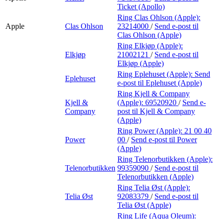
Ticket (Apollo)
Ring Clas Ohlson (Apple):
Apple
Clas Ohlson
23214000
/
Send e-post
til
Clas Ohlson (Apple)
Ring Elkjøp (Apple):
Elkjøp
21002121
/
Send e-post
til
Elkjøp (Apple)
Ring Eplehuset (Apple):
Send
Eplehuset
e-post
til Eplehuset (Apple)
Ring Kjell & Company
Kjell &
(Apple):
69520920
/
Send e-
Company
post
til Kjell & Company
(Apple)
Ring Power (Apple):
21 00 40
Power
00
/
Send e-post
til Power
(Apple)
Ring Telenorbutikken (Apple):
Telenorbutikken
99359090
/
Send e-post
til
Telenorbutikken (Apple)
Ring Telia Øst (Apple):
Telia Øst
92083379
/
Send e-post
til
Telia Øst (Apple)
Ring Life (Aqua Oleum):