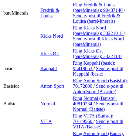
Ring Fredrik & Louisa
Fredrik &
(bareMinerals):
90487140
/
bareMinerals
Louisa
Send e-post
til Fredrik &
Louisa (bareMinerals)
Ring Kicks Nord
(bareMinerals):
33221018
/
Kicks Nord
Send e-post
til Kicks Nord
(bareMinerals)
Ring Kicks Øst
Kicks Øst
(bareMinerals):
33221137
Ring Kappahl (basic):
basic
Kappahl
95418653
/
Send e-post
til
Kappahl (basic)
Ring Anton Sport (Basisfot):
Basisfot
Anton Sport
70172000
/
Send e-post
til
Anton Sport (Basisfot)
Ring Normal (Batiste):
Batiste
Normal
40810234
/
Send e-post
til
Normal (Batiste)
Ring VITA (Batiste):
VITA
70149560
/
Send e-post
til
VITA (Batiste)
Ring Anton Sport (Bauer):