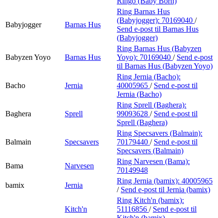
Ringo (Baby Born)
Ring Barnas Hus
(Babyjogger):
70169040
/
Babyjogger
Barnas Hus
Send e-post
til Barnas Hus
(Babyjogger)
Ring Barnas Hus (Babyzen
Babyzen Yoyo
Barnas Hus
Yoyo):
70169040
/
Send e-post
til Barnas Hus (Babyzen Yoyo)
Ring Jernia (Bacho):
Bacho
Jernia
40005965
/
Send e-post
til
Jernia (Bacho)
Ring Sprell (Baghera):
Baghera
Sprell
99093628
/
Send e-post
til
Sprell (Baghera)
Ring Specsavers (Balmain):
Balmain
Specsavers
70179440
/
Send e-post
til
Specsavers (Balmain)
Ring Narvesen (Bama):
Bama
Narvesen
70149948
Ring Jernia (bamix):
40005965
bamix
Jernia
/
Send e-post
til Jernia (bamix)
Ring Kitch'n (bamix):
Kitch'n
51116856
/
Send e-post
til
Kitch'n (bamix)