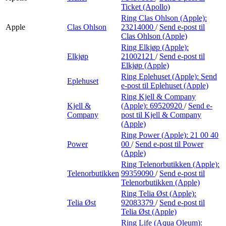
Ticket (Apollo)
Ring Clas Ohlson (Apple):
Apple
Clas Ohlson
23214000
/
Send e-post
til
Clas Ohlson (Apple)
Ring Elkjøp (Apple):
Elkjøp
21002121
/
Send e-post
til
Elkjøp (Apple)
Ring Eplehuset (Apple):
Send
Eplehuset
e-post
til Eplehuset (Apple)
Ring Kjell & Company
Kjell &
(Apple):
69520920
/
Send e-
Company
post
til Kjell & Company
(Apple)
Ring Power (Apple):
21 00 40
Power
00
/
Send e-post
til Power
(Apple)
Ring Telenorbutikken (Apple):
Telenorbutikken
99359090
/
Send e-post
til
Telenorbutikken (Apple)
Ring Telia Øst (Apple):
Telia Øst
92083379
/
Send e-post
til
Telia Øst (Apple)
Ring Life (Aqua Oleum):