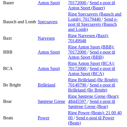
Bauer
Anton Sport
70172000
/
Send e-post
til
Anton Sport (Bauer)
Ring Specsavers (Bausch and
Lomb):
70179440
/
Send e-
Bausch and Lomb
Specsavers
post
til Specsavers (Bausch
and Lomb)
Ring Narvesen (Baxt):
Baxt
Narvesen
70149948
Ring Anton Sport (BBB):
BBB
Anton Sport
70172000
/
Send e-post
til
Anton Sport (BBB)
Ring Anton Sport (BCA):
BCA
Anton Sport
70172000
/
Send e-post
til
Anton Sport (BCA)
Ring Brilleland (Be Bright):
Be Bright
Brilleland
70149790
/
Send e-post
til
Brilleland (Be Bright)
Ring Søstrene Grene (Bear):
Bear
Søstrene Grene
48445597
/
Send e-post
til
Søstrene Grene (Bear)
Ring Power (Beats):
21 00 40
Beats
Power
00
/
Send e-post
til Power
(Beats)