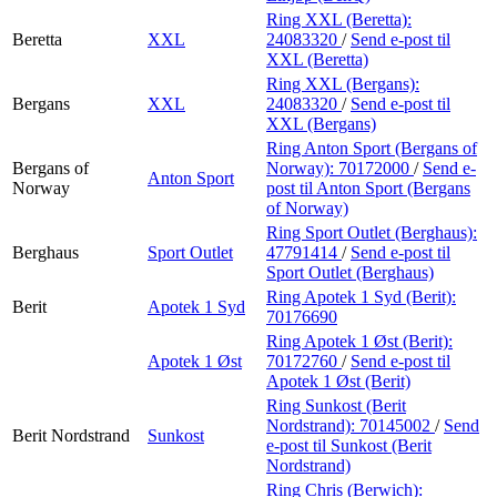
Ring XXL (Beretta):
Beretta
XXL
24083320
/
Send e-post
til
XXL (Beretta)
Ring XXL (Bergans):
Bergans
XXL
24083320
/
Send e-post
til
XXL (Bergans)
Ring Anton Sport (Bergans of
Bergans of
Norway):
70172000
/
Send e-
Anton Sport
Norway
post
til Anton Sport (Bergans
of Norway)
Ring Sport Outlet (Berghaus):
Berghaus
Sport Outlet
47791414
/
Send e-post
til
Sport Outlet (Berghaus)
Ring Apotek 1 Syd (Berit):
Berit
Apotek 1 Syd
70176690
Ring Apotek 1 Øst (Berit):
Apotek 1 Øst
70172760
/
Send e-post
til
Apotek 1 Øst (Berit)
Ring Sunkost (Berit
Nordstrand):
70145002
/
Send
Berit Nordstrand
Sunkost
e-post
til Sunkost (Berit
Nordstrand)
Ring Chris (Berwich):