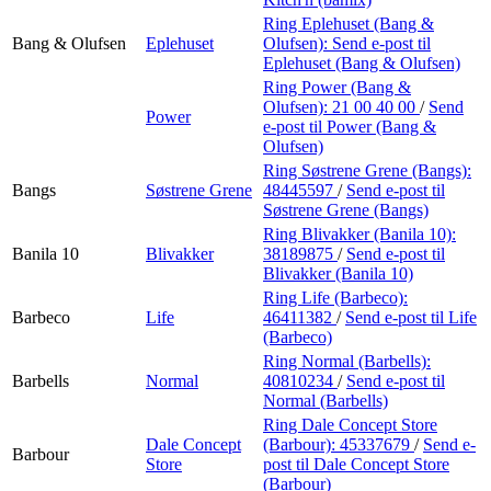
Ring Eplehuset (Bang &
Bang & Olufsen
Eplehuset
Olufsen):
Send e-post
til
Eplehuset (Bang & Olufsen)
Ring Power (Bang &
Olufsen):
21 00 40 00
/
Send
Power
e-post
til Power (Bang &
Olufsen)
Ring Søstrene Grene (Bangs):
Bangs
Søstrene Grene
48445597
/
Send e-post
til
Søstrene Grene (Bangs)
Ring Blivakker (Banila 10):
Banila 10
Blivakker
38189875
/
Send e-post
til
Blivakker (Banila 10)
Ring Life (Barbeco):
Barbeco
Life
46411382
/
Send e-post
til Life
(Barbeco)
Ring Normal (Barbells):
Barbells
Normal
40810234
/
Send e-post
til
Normal (Barbells)
Ring Dale Concept Store
Dale Concept
(Barbour):
45337679
/
Send e-
Barbour
Store
post
til Dale Concept Store
(Barbour)