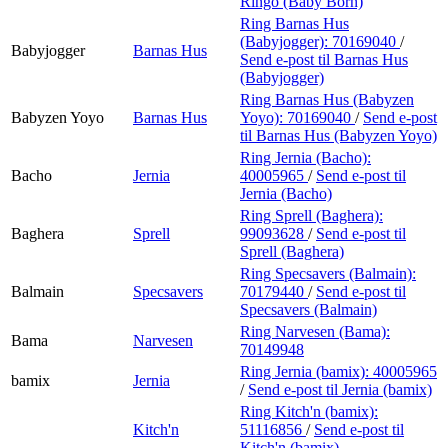
Ringo (Baby Born)
Ring Barnas Hus
(Babyjogger):
70169040
/
Babyjogger
Barnas Hus
Send e-post
til Barnas Hus
(Babyjogger)
Ring Barnas Hus (Babyzen
Babyzen Yoyo
Barnas Hus
Yoyo):
70169040
/
Send e-post
til Barnas Hus (Babyzen Yoyo)
Ring Jernia (Bacho):
Bacho
Jernia
40005965
/
Send e-post
til
Jernia (Bacho)
Ring Sprell (Baghera):
Baghera
Sprell
99093628
/
Send e-post
til
Sprell (Baghera)
Ring Specsavers (Balmain):
Balmain
Specsavers
70179440
/
Send e-post
til
Specsavers (Balmain)
Ring Narvesen (Bama):
Bama
Narvesen
70149948
Ring Jernia (bamix):
40005965
bamix
Jernia
/
Send e-post
til Jernia (bamix)
Ring Kitch'n (bamix):
Kitch'n
51116856
/
Send e-post
til
Kitch'n (bamix)