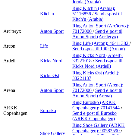
Jernia (Arabia)
Ring Kitch'n (Arabia):
Kitch'n
51116856
/
Send e-post
til
Kitch'n (Arabia)
Ring Anton Sport (Arc'teryx):
Arc'teryx
Anton Sport
70172000
/
Send e-post
til
Anton Sport (Arc'teryx)
Ring Life (Arcon):
46411382
/
Arcon
Life
Send e-post
til Life (Arcon)
Ring Kicks Nord (Ardell):
Ardell
Kicks Nord
33221018
/
Send e-post
til
Kicks Nord (Ardell)
Ring Kicks Øst (Ardell):
Kicks Øst
33221137
Ring Anton Sport (Arena):
Arena
Anton Sport
70172000
/
Send e-post
til
Anton Sport (Arena)
Ring Eurosko (ARKK
ARKK
Copenhagen):
70141544
/
Eurosko
Copenhagen
Send e-post
til Eurosko
(ARKK Copenhagen)
Ring Shoe Gallery (ARKK
Copenhagen):
90582590
/
Shoe Gallery