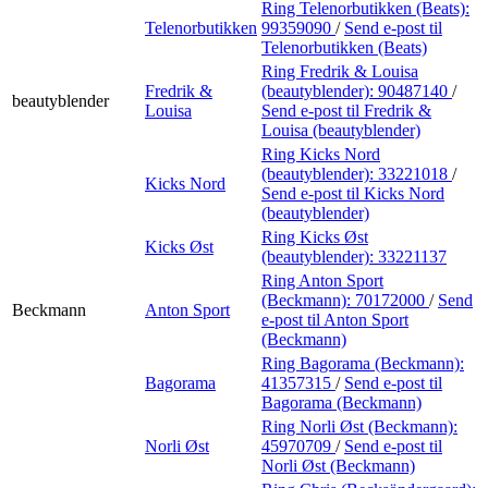
Ring Telenorbutikken (Beats):
Telenorbutikken
99359090
/
Send e-post
til
Telenorbutikken (Beats)
Ring Fredrik & Louisa
Fredrik &
(beautyblender):
90487140
/
beautyblender
Louisa
Send e-post
til Fredrik &
Louisa (beautyblender)
Ring Kicks Nord
(beautyblender):
33221018
/
Kicks Nord
Send e-post
til Kicks Nord
(beautyblender)
Ring Kicks Øst
Kicks Øst
(beautyblender):
33221137
Ring Anton Sport
(Beckmann):
70172000
/
Send
Beckmann
Anton Sport
e-post
til Anton Sport
(Beckmann)
Ring Bagorama (Beckmann):
Bagorama
41357315
/
Send e-post
til
Bagorama (Beckmann)
Ring Norli Øst (Beckmann):
Norli Øst
45970709
/
Send e-post
til
Norli Øst (Beckmann)