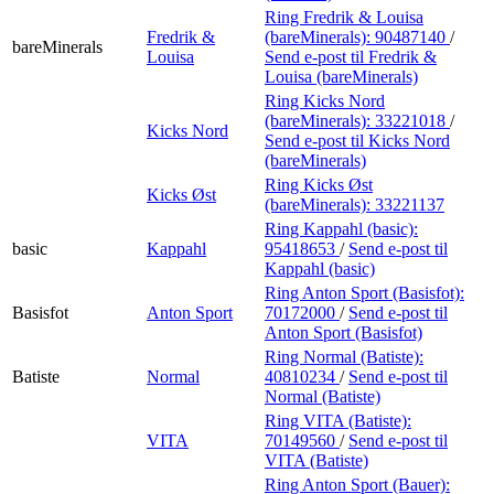
Ring Fredrik & Louisa
Fredrik &
(bareMinerals):
90487140
/
bareMinerals
Louisa
Send e-post
til Fredrik &
Louisa (bareMinerals)
Ring Kicks Nord
(bareMinerals):
33221018
/
Kicks Nord
Send e-post
til Kicks Nord
(bareMinerals)
Ring Kicks Øst
Kicks Øst
(bareMinerals):
33221137
Ring Kappahl (basic):
basic
Kappahl
95418653
/
Send e-post
til
Kappahl (basic)
Ring Anton Sport (Basisfot):
Basisfot
Anton Sport
70172000
/
Send e-post
til
Anton Sport (Basisfot)
Ring Normal (Batiste):
Batiste
Normal
40810234
/
Send e-post
til
Normal (Batiste)
Ring VITA (Batiste):
VITA
70149560
/
Send e-post
til
VITA (Batiste)
Ring Anton Sport (Bauer):