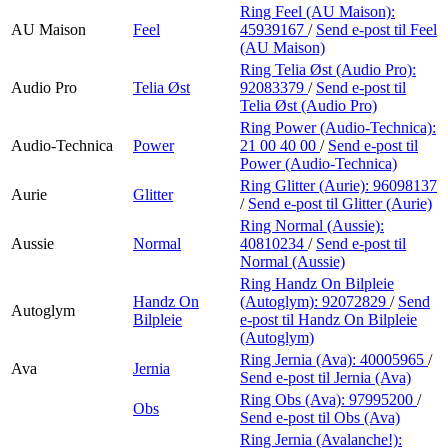
Ring Feel (AU Maison):
AU Maison
Feel
45939167
/
Send e-post
til Feel
(AU Maison)
Ring Telia Øst (Audio Pro):
Audio Pro
Telia Øst
92083379
/
Send e-post
til
Telia Øst (Audio Pro)
Ring Power (Audio-Technica):
Audio-Technica
Power
21 00 40 00
/
Send e-post
til
Power (Audio-Technica)
Ring Glitter (Aurie):
96098137
Aurie
Glitter
/
Send e-post
til Glitter (Aurie)
Ring Normal (Aussie):
Aussie
Normal
40810234
/
Send e-post
til
Normal (Aussie)
Ring Handz On Bilpleie
Handz On
(Autoglym):
92072829
/
Send
Autoglym
Bilpleie
e-post
til Handz On Bilpleie
(Autoglym)
Ring Jernia (Ava):
40005965
/
Ava
Jernia
Send e-post
til Jernia (Ava)
Ring Obs (Ava):
97995200
/
Obs
Send e-post
til Obs (Ava)
Ring Jernia (Avalanche!):