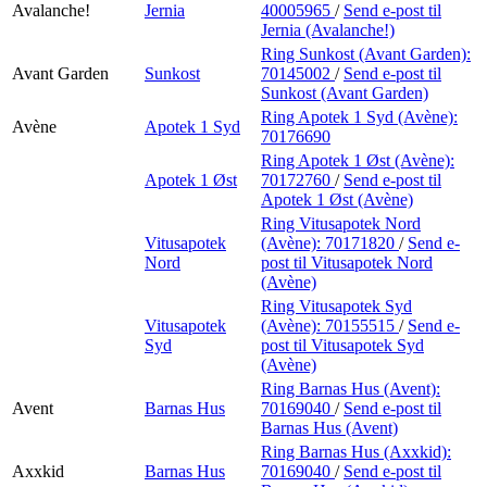
Avalanche!
Jernia
40005965
/
Send e-post
til
Jernia (Avalanche!)
Ring Sunkost (Avant Garden):
Avant Garden
Sunkost
70145002
/
Send e-post
til
Sunkost (Avant Garden)
Ring Apotek 1 Syd (Avène):
Avène
Apotek 1 Syd
70176690
Ring Apotek 1 Øst (Avène):
Apotek 1 Øst
70172760
/
Send e-post
til
Apotek 1 Øst (Avène)
Ring Vitusapotek Nord
Vitusapotek
(Avène):
70171820
/
Send e-
Nord
post
til Vitusapotek Nord
(Avène)
Ring Vitusapotek Syd
Vitusapotek
(Avène):
70155515
/
Send e-
Syd
post
til Vitusapotek Syd
(Avène)
Ring Barnas Hus (Avent):
Avent
Barnas Hus
70169040
/
Send e-post
til
Barnas Hus (Avent)
Ring Barnas Hus (Axxkid):
Axxkid
Barnas Hus
70169040
/
Send e-post
til