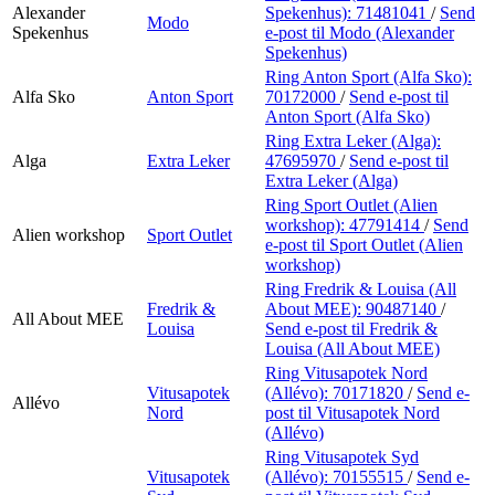
Alexander
Spekenhus):
71481041
/
Send
Modo
Spekenhus
e-post
til Modo (Alexander
Spekenhus)
Ring Anton Sport (Alfa Sko):
Alfa Sko
Anton Sport
70172000
/
Send e-post
til
Anton Sport (Alfa Sko)
Ring Extra Leker (Alga):
Alga
Extra Leker
47695970
/
Send e-post
til
Extra Leker (Alga)
Ring Sport Outlet (Alien
workshop):
47791414
/
Send
Alien workshop
Sport Outlet
e-post
til Sport Outlet (Alien
workshop)
Ring Fredrik & Louisa (All
Fredrik &
About MEE):
90487140
/
All About MEE
Louisa
Send e-post
til Fredrik &
Louisa (All About MEE)
Ring Vitusapotek Nord
Vitusapotek
(Allévo):
70171820
/
Send e-
Allévo
Nord
post
til Vitusapotek Nord
(Allévo)
Ring Vitusapotek Syd
Vitusapotek
(Allévo):
70155515
/
Send e-