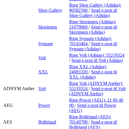
Ring Shoe Gallery (Adidas):
Shoe Gallery
90582590
/
Send e-post
til
Shoe Gallery (Adidas)
Ring Skoringen (Adidas):
Skoringen
21079060
/
Send e-post
til
Skoringen (Adidas)
Ring Synsam (Adidas):
Synsam
70143404
/
Send e-post
til
Synsam (Adidas)
Ring Volt (Adidas):
55219324
Volt
/
Send e-post
til Volt (Adidas)
Ring XXL (Adidas):
XXL
24083320
/
Send e-post
til
XXL (Adidas)
Ring Volt (ADNYM Atelier):
ADNYM Atelier
Volt
55219324
/
Send e-post
til Volt
(ADNYM Atelier)
Ring Power (AEG):
21 00 40
AEG
Power
00
/
Send e-post
til Power
(AEG)
Ring Brilleland (AES):
AES
Brilleland
70149790
/
Send e-post
til
Brilleland (AES)