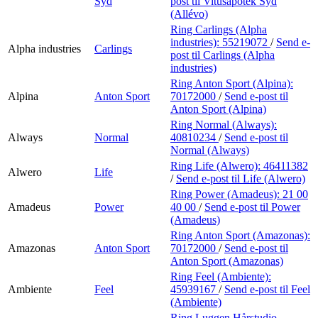
Syd
post
til Vitusapotek Syd
(Allévo)
Ring Carlings (Alpha
industries):
55219072
/
Send e-
Alpha industries
Carlings
post
til Carlings (Alpha
industries)
Ring Anton Sport (Alpina):
Alpina
Anton Sport
70172000
/
Send e-post
til
Anton Sport (Alpina)
Ring Normal (Always):
Always
Normal
40810234
/
Send e-post
til
Normal (Always)
Ring Life (Alwero):
46411382
Alwero
Life
/
Send e-post
til Life (Alwero)
Ring Power (Amadeus):
21 00
Amadeus
Power
40 00
/
Send e-post
til Power
(Amadeus)
Ring Anton Sport (Amazonas):
Amazonas
Anton Sport
70172000
/
Send e-post
til
Anton Sport (Amazonas)
Ring Feel (Ambiente):
Ambiente
Feel
45939167
/
Send e-post
til Feel
(Ambiente)
Ring Luggen Hårstudio