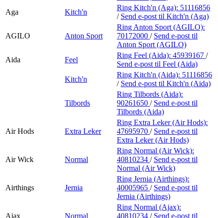
Ring Kitch'n (Aga):
51116856
Aga
Kitch'n
/
Send e-post
til Kitch'n (Aga)
Ring Anton Sport (AGILO):
AGILO
Anton Sport
70172000
/
Send e-post
til
Anton Sport (AGILO)
Ring Feel (Aida):
45939167
/
Aida
Feel
Send e-post
til Feel (Aida)
Ring Kitch'n (Aida):
51116856
Kitch'n
/
Send e-post
til Kitch'n (Aida)
Ring Tilbords (Aida):
Tilbords
90261650
/
Send e-post
til
Tilbords (Aida)
Ring Extra Leker (Air Hods):
Air Hods
Extra Leker
47695970
/
Send e-post
til
Extra Leker (Air Hods)
Ring Normal (Air Wick):
Air Wick
Normal
40810234
/
Send e-post
til
Normal (Air Wick)
Ring Jernia (Airthings):
Airthings
Jernia
40005965
/
Send e-post
til
Jernia (Airthings)
Ring Normal (Ajax):
Ajax
Normal
40810234
/
Send e-post
til