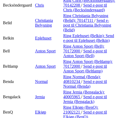
Ring Chris (Becksöndergaard):
Becksöndergaard
Chris
70142208
/
Send e-post
til
Chris (Becksöndergaard)
Ring Christiania Belysning
Christiania
(Belid):
70147111
/
Send e-
Belid
Belysning
post
til Christiania Belysning
(Belid)
Ring Eplehuset (Belkin):
Send
Belkin
Eplehuset
e-post
til Eplehuset (Belkin)
Ring Anton Sport (Bell):
Bell
Anton Sport
70172000
/
Send e-post
til
Anton Sport (Bell)
Ring Anton Sport (Beltlamp):
Beltlamp
Anton Sport
70172000
/
Send e-post
til
Anton Sport (Beltlamp)
Ring Normal (Benda):
Benda
Normal
40810234
/
Send e-post
til
Normal (Benda)
Ring Jernia (Bengalack):
Bengalack
Jernia
40005965
/
Send e-post
til
Jernia (Bengalack)
Ring Elkjøp (BenQ):
BenQ
Elkjøp
21002121
/
Send e-post
til
Elkjøp (BenQ)