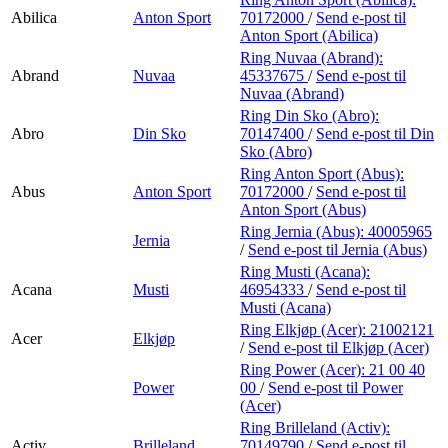
Abilica
Anton Sport
70172000
/
Send e-post
til
Anton Sport (Abilica)
Ring Nuvaa (Abrand):
Abrand
Nuvaa
45337675
/
Send e-post
til
Nuvaa (Abrand)
Ring Din Sko (Abro):
Abro
Din Sko
70147400
/
Send e-post
til Din
Sko (Abro)
Ring Anton Sport (Abus):
Abus
Anton Sport
70172000
/
Send e-post
til
Anton Sport (Abus)
Ring Jernia (Abus):
40005965
Jernia
/
Send e-post
til Jernia (Abus)
Ring Musti (Acana):
Acana
Musti
46954333
/
Send e-post
til
Musti (Acana)
Ring Elkjøp (Acer):
21002121
Acer
Elkjøp
/
Send e-post
til Elkjøp (Acer)
Ring Power (Acer):
21 00 40
Power
00
/
Send e-post
til Power
(Acer)
Ring Brilleland (Activ):
Activ
Brilleland
70149790
/
Send e-post
til