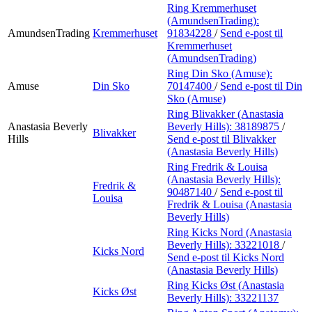
Ring Kremmerhuset
(AmundsenTrading):
AmundsenTrading
Kremmerhuset
91834228
/
Send e-post
til
Kremmerhuset
(AmundsenTrading)
Ring Din Sko (Amuse):
Amuse
Din Sko
70147400
/
Send e-post
til Din
Sko (Amuse)
Ring Blivakker (Anastasia
Anastasia Beverly
Beverly Hills):
38189875
/
Blivakker
Hills
Send e-post
til Blivakker
(Anastasia Beverly Hills)
Ring Fredrik & Louisa
(Anastasia Beverly Hills):
Fredrik &
90487140
/
Send e-post
til
Louisa
Fredrik & Louisa (Anastasia
Beverly Hills)
Ring Kicks Nord (Anastasia
Beverly Hills):
33221018
/
Kicks Nord
Send e-post
til Kicks Nord
(Anastasia Beverly Hills)
Ring Kicks Øst (Anastasia
Kicks Øst
Beverly Hills):
33221137