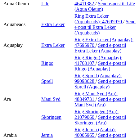
Aqua Oleum
Life
46411382
/
Send e-post
til Life
(Aqua Oleum)
Ring Extra Leker
(Aquabeads):
47695970
/
Send
Aquabeads
Extra Leker
e-post
til Extra Leker
(Aquabeads)
Ring Extra Leker (Aquaplay):
Aquaplay
Extra Leker
47695970
/
Send e-post
til
Extra Leker (Aquaplay)
Ring Ringo (Aquaplay):
Ringo
41768107
/
Send e-post
til
Ringo (Aquaplay)
Ring Sprell (Aquaplay):
Sprell
99093628
/
Send e-post
til
Sprell (Aquaplay)
Ring Mani Syd (Ara):
Ara
Mani Syd
48849731
/
Send e-post
til
Mani Syd (Ara)
Ring Skoringen (Ara):
Skoringen
21079060
/
Send e-post
til
Skoringen (Ara)
Ring Jernia (Arabia):
Arabia
Jernia
40005965
/
Send e-post
til