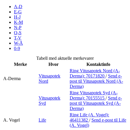
Inspirasjon
A-D
E-G
H-J
K-M
N-P
Søk
Q-S
T-V
W-Å
0-9
Åpningstider
Tabell med aktuelle merkevarer
Merke
Hvor
Kontaktinfo
Praktisk informasjon
Ring Vitusapotek Nord (A-
Vitusapotek
Derma):
70171820
/
Send e-
Ledige stillinger
A-Derma
Nord
post
til Vitusapotek Nord (A-
Derma)
Magasin
Ring Vitusapotek Syd (A-
Vitusapotek
Derma):
70155515
/
Send e-
Gavekort
Syd
post
til Vitusapotek Syd (A-
Derma)
Finn frem
Ring Life (A. Vogel):
A. Vogel
Life
46411382
/
Send e-post
til Life
(A. Vogel)