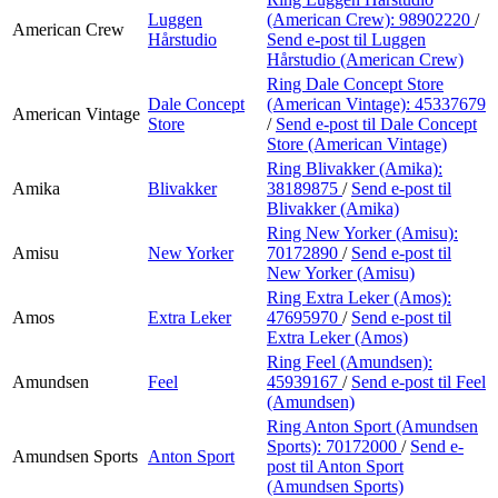
Luggen
(American Crew):
98902220
/
American Crew
Hårstudio
Send e-post
til Luggen
Hårstudio (American Crew)
Ring Dale Concept Store
Dale Concept
(American Vintage):
45337679
American Vintage
Store
/
Send e-post
til Dale Concept
Store (American Vintage)
Ring Blivakker (Amika):
Amika
Blivakker
38189875
/
Send e-post
til
Blivakker (Amika)
Ring New Yorker (Amisu):
Amisu
New Yorker
70172890
/
Send e-post
til
New Yorker (Amisu)
Ring Extra Leker (Amos):
Amos
Extra Leker
47695970
/
Send e-post
til
Extra Leker (Amos)
Ring Feel (Amundsen):
Amundsen
Feel
45939167
/
Send e-post
til Feel
(Amundsen)
Ring Anton Sport (Amundsen
Sports):
70172000
/
Send e-
Amundsen Sports
Anton Sport
post
til Anton Sport
(Amundsen Sports)