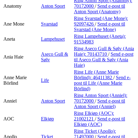
Ring Anton Sport (Anatomy):
Anatomy
Anton Sport
70172000
/
Send e-post
til
Anton Sport (Anatomy)
Ring Svarstad (Ane Mone):
Ane Mone
Svarstad
92097426
/
Send e-post
til
Svarstad (Ane Mone)
Ring Lampehuset (Aneta):
Aneta
Lampehuset
91534983
Ring Aseco Gull & Sølv (Ania
Aseco Gull &
Haie):
70143710
/
Send e-post
Ania Haie
Sølv
til Aseco Gull & Sølv (Ania
Haie)
Ring Life (Anne Marie
Anne Marie
Börlind):
46411382
/
Send e-
Life
Börlind
post
til Life (Anne Marie
Börlind)
Ring Anton Sport (Anniel):
Anniel
Anton Sport
70172000
/
Send e-post
til
Anton Sport (Anniel)
Ring Elkjøp (AOC):
AOC
Elkjøp
21002121
/
Send e-post
til
Elkjøp (AOC)
Ring Ticket (Apollo):
Apollo
Ticket
71497000
/
Send e-post
til