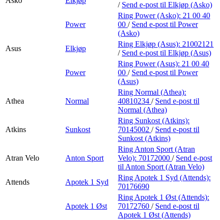
Asko
Elkjøp
/
Send e-post
til Elkjøp (Asko)
Ring Power (Asko):
21 00 40
Power
00
/
Send e-post
til Power
(Asko)
Ring Elkjøp (Asus):
21002121
Asus
Elkjøp
/
Send e-post
til Elkjøp (Asus)
Ring Power (Asus):
21 00 40
Power
00
/
Send e-post
til Power
(Asus)
Ring Normal (Athea):
Athea
Normal
40810234
/
Send e-post
til
Normal (Athea)
Ring Sunkost (Atkins):
Atkins
Sunkost
70145002
/
Send e-post
til
Sunkost (Atkins)
Ring Anton Sport (Atran
Atran Velo
Anton Sport
Velo):
70172000
/
Send e-post
til Anton Sport (Atran Velo)
Ring Apotek 1 Syd (Attends):
Attends
Apotek 1 Syd
70176690
Ring Apotek 1 Øst (Attends):
Apotek 1 Øst
70172760
/
Send e-post
til
Apotek 1 Øst (Attends)