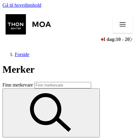
Gå til hovedinnhold
I dag:
10 - 20
Forside
Merker
Butikker
Finn merkevare
Mat og drikke
Helse
Aktiviteter
Tilbud