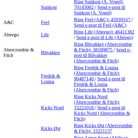
Ring Sunkost (A. Vogel):
Sunkost
70145002
/
Send e-post
til
Sunkost (A. Vogel)
Ring Feel (A&C):
45939167
/
A&C
Feel
Send e-post
til Feel (A&C)
Ring Life (Abeego):
46411382
Abeego
Life
/
Send e-post
til Life (Abeego)
Ring Blivakker (Abercrombie
Abercrombie &
& Fitch):
38189875
/
Send e-
Blivakker
Fitch
post
til Blivakker
(Abercrombie & Fitch)
Ring Fredrik & Louisa
(Abercrombie & Fitch):
Fredrik &
90487140
/
Send e-post
til
Louisa
Fredrik & Louisa
(Abercrombie & Fitch)
Ring Kicks Nord
(Abercrombie & Fitch):
Kicks Nord
33221018
/
Send e-post
til
Kicks Nord (Abercrombie &
Fitch)
Ring Kicks Øst (Abercrombie
Kicks Øst
& Fitch):
33221137
Ring Anton Sport (Abilica):