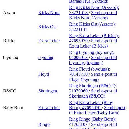
Barnas Hus (Axxkid)
Ring Kicks Nord (Azzaro):
Azzaro
Kicks Nord
33221018
/
Send e-post
til
Kicks Nord (Azzaro)
Ring Kicks Øst (Azzaro):
Kicks Øst
33221137
Ring Extra Leker (B Kids):
B Kids
Extra Leker
47695970
/
Send e-post
til
Extra Leker (B Kids)
Ring b.young (b.young):
b.young
b.young
94006913
/
Send e-post
til
b.young (b.young)
Ring Floyd (b.young):
Floyd
70148710
/
Send e-post
til
Floyd (b.young)
Ring Skoringen (B&CO):
B&CO
Skoringen
21079060
/
Send e-post
til
Skoringen (B&CO)
Ring Extra Leker (Baby
Baby Born
Extra Leker
Born):
47695970
/
Send e-post
til Extra Leker (Baby Born)
Ring Ringo (Baby Born):
Ringo
41768107
/
Send e-post
til