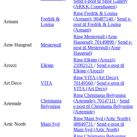
Send e-post
til Shoe Gallery
(ARKK Copenhagen)
Ring Fredrik & Louisa
Fredrik &
(Armani):
90487140
/
Send e-
Armani
Louisa
post
til Fredrik & Louisa
(Armani)
Ring Mestergull (Arne
Haugrud):
70149890
/
Send e-
Arne Haugrud
Mestergull
post
til Mestergull (Arne
Haugrud)
Ring Elkjøp (Arozzi):
Arozzi
Elkjøp
21002121
/
Send e-post
til
Elkjøp (Arozzi)
Ring VITA (Art Deco):
Art Deco
VITA
70149560
/
Send e-post
til
VITA (Art Deco)
Ring Christiania Belysning
Christiania
(Artemide):
70147111
/
Send
Artemide
Belysning
e-post
til Christiania Belysning
(Artemide)
Ring Mani Syd (Artic North):
Artic North
Mani Syd
48849731
/
Send e-post
til
Mani Syd (Artic North)
Ring Christiania Belysning