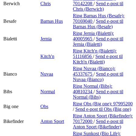
Berwich
Chris
70142208
/
Send e-post
til
Chris (Berwich)
Ring Barnas Hus (Besafe):
Besafe
Barnas Hus
70169040
/
Send e-post
til
Barnas Hus (Besafe)
Ring Jernia (Bialetti):
Bialetti
Jernia
40005965
/
Send e-post
til
Jernia (Bialetti)
Ring Kitch'n (Bialetti):
Kitch'n
51116856
/
Send e-post
til
Kitch'n (Bialetti)
Ring Nuvaa (Bianco):
Bianco
Nuvaa
45337675
/
Send e-post
til
Nuvaa (Bianco)
Ring Normal (Bibs):
Bibs
Normal
40810234
/
Send e-post
til
Normal (Bibs)
Ring Obs (Big one):
97995200
Big one
Obs
/
Send e-post
til Obs (Big one)
Ring Anton Sport (Bikefinder):
Bikefinder
Anton Sport
70172000
/
Send e-post
til
Anton Sport (Bikefinder)
Ring Sunkost (Bio Life):