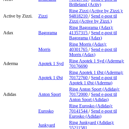
Brilleland (Activ)
Ring Zizzi (Active by Zizzi.):
Active by Zizzi.
Zizzi
94818210
/
Send e-post
til
Zizzi (Active by Zizzi.)
Ring Bagorama (Adax):
Adax
Bagorama
41357315
/
Send e-post
til
Bagorama (Adax)
Ring Morris (Adax):
Morris
40301765
/
Send e-post
til
Morris (Adax)
Ring Apotek 1 Syd (Aderma):
Aderma
Apotek 1 Syd
70176690
Ring Apotek 1 Øst (Aderma):
Apotek 1 Øst
70172760
/
Send e-post
til
Apotek 1 Øst (Aderma)
Ring Anton Sport (Adidas):
Adidas
Anton Sport
70172000
/
Send e-post
til
Anton Sport (Adidas)
Ring Eurosko (Adidas):
Eurosko
70141544
/
Send e-post
til
Eurosko (Adidas)
Ring Junkyard (Adidas):
Junkyard
55211581