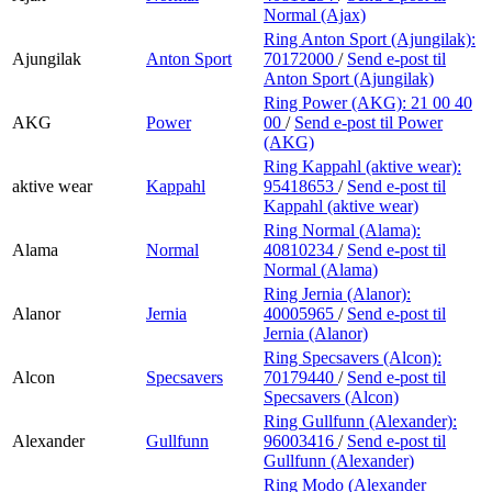
Normal (Ajax)
Ring Anton Sport (Ajungilak):
Ajungilak
Anton Sport
70172000
/
Send e-post
til
Anton Sport (Ajungilak)
Ring Power (AKG):
21 00 40
AKG
Power
00
/
Send e-post
til Power
(AKG)
Ring Kappahl (aktive wear):
aktive wear
Kappahl
95418653
/
Send e-post
til
Kappahl (aktive wear)
Ring Normal (Alama):
Alama
Normal
40810234
/
Send e-post
til
Normal (Alama)
Ring Jernia (Alanor):
Alanor
Jernia
40005965
/
Send e-post
til
Jernia (Alanor)
Ring Specsavers (Alcon):
Alcon
Specsavers
70179440
/
Send e-post
til
Specsavers (Alcon)
Ring Gullfunn (Alexander):
Alexander
Gullfunn
96003416
/
Send e-post
til
Gullfunn (Alexander)
Ring Modo (Alexander