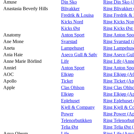
Amuse
Din Sko
Ring Din Sko 
Anastasia Beverly Hills
Blivakker
Ring Blivakker 
Fredrik & Louisa
Ring Fredrik & 
Kicks Nord
Ring Kicks Nord
Kicks Øst
Ring Kicks Øst 
Anatomy
Anton Sport
Ring Anton Spo
Ane Mone
Svarstad
Ring Svarstad 
Aneta
Lampehuset
Ring Lampehuse
Ania Haie
Aseco Gull & Sølv
Ring Aseco Gul
Anne Marie Börlind
Life
Ring Life (Anne
Anniel
Anton Sport
Ring Anton Spor
AOC
Elkjøp
Ring Elkjøp (
Apollo
Ticket
Ring Ticket (Ap
Apple
Clas Ohlson
Ring Clas Ohls
Elkjøp
Ring Elkjøp (A
Eplehuset
Ring Eplehuset
Kjell & Company
Ring Kjell & C
Power
Ring Power (Ap
Telenorbutikken
Ring Telenorbut
Telia Øst
Ring Telia Øst 
Aqua Oleum
Life
Ring Life (Aqu