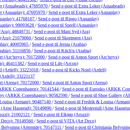
er (Aquabeads):
47695970
/
Send e-post
til Extra Leker (Aquabeads)
er (Aquaplay):
47695970
/
Send e-post
til Extra Leker (Aquaplay)
uaplay):
41768107
/
Send e-post
til Ringo (Aquaplay)
uaplay):
99093628
/
Send e-post
til Sprell (Aquaplay)
(Ara):
48849731
/
Send e-post
til Mani Syd (Ara)
 (Ara):
21079060
/
Send e-post
til Skoringen (Ara)
abia):
40005965
/
Send e-post
til Jernia (Arabia)
rabia):
51116856
/
Send e-post
til Kitch'n (Arabia)
t (Arc'teryx):
70172000
/
Send e-post
til Anton Sport (Arc'teryx)
n):
46411382
/
Send e-post
til Life (Arcon)
 (Ardell):
33221018
/
Send e-post
til Kicks Nord (Ardell)
(Ardell):
33221137
rt (Arena):
70172000
/
Send e-post
til Anton Sport (Arena)
(ARKK Copenhagen):
70141544
/
Send e-post
til Eurosko (ARKK Cop
lery (ARKK Copenhagen):
90582590
/
Send e-post
til Shoe Gallery 
 Louisa (Armani):
90487140
/
Send e-post
til Fredrik & Louisa (Armani
l (Arne Haugrud):
70149890
/
Send e-post
til Mestergull (Arne Haugru
ozzi):
21002121
/
Send e-post
til Elkjøp (Arozzi)
 Deco):
70149560
/
Send e-post
til VITA (Art Deco)
a Belysning (Artemide):
70147111
/
Send e-post
til Christiania Belysni