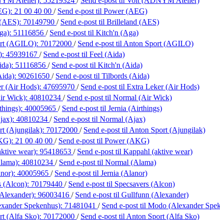
YM Atelier):
55219324
/
Send e-post
til Volt (ADNYM Atelier)
EG):
21 00 40 00
/
Send e-post
til Power (AEG)
 (AES):
70149790
/
Send e-post
til Brilleland (AES)
ga):
51116856
/
Send e-post
til Kitch'n (Aga)
ort (AGILO):
70172000
/
Send e-post
til Anton Sport (AGILO)
):
45939167
/
Send e-post
til Feel (Aida)
ida):
51116856
/
Send e-post
til Kitch'n (Aida)
Aida):
90261650
/
Send e-post
til Tilbords (Aida)
r (Air Hods):
47695970
/
Send e-post
til Extra Leker (Air Hods)
ir Wick):
40810234
/
Send e-post
til Normal (Air Wick)
things):
40005965
/
Send e-post
til Jernia (Airthings)
jax):
40810234
/
Send e-post
til Normal (Ajax)
t (Ajungilak):
70172000
/
Send e-post
til Anton Sport (Ajungilak)
KG):
21 00 40 00
/
Send e-post
til Power (AKG)
ktive wear):
95418653
/
Send e-post
til Kappahl (aktive wear)
lama):
40810234
/
Send e-post
til Normal (Alama)
anor):
40005965
/
Send e-post
til Jernia (Alanor)
s (Alcon):
70179440
/
Send e-post
til Specsavers (Alcon)
(Alexander):
96003416
/
Send e-post
til Gullfunn (Alexander)
xander Spekenhus):
71481041
/
Send e-post
til Modo (Alexander Spe
t (Alfa Sko):
70172000
/
Send e-post
til Anton Sport (Alfa Sko)