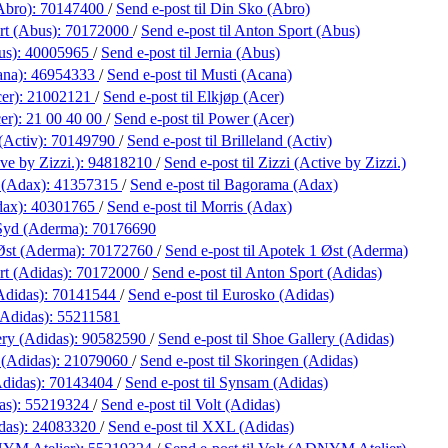
Abro):
70147400
/
Send e-post
til Din Sko (Abro)
rt (Abus):
70172000
/
Send e-post
til Anton Sport (Abus)
us):
40005965
/
Send e-post
til Jernia (Abus)
ana):
46954333
/
Send e-post
til Musti (Acana)
er):
21002121
/
Send e-post
til Elkjøp (Acer)
er):
21 00 40 00
/
Send e-post
til Power (Acer)
(Activ):
70149790
/
Send e-post
til Brilleland (Activ)
ve by Zizzi.):
94818210
/
Send e-post
til Zizzi (Active by Zizzi.)
 (Adax):
41357315
/
Send e-post
til Bagorama (Adax)
dax):
40301765
/
Send e-post
til Morris (Adax)
Syd (Aderma):
70176690
Øst (Aderma):
70172760
/
Send e-post
til Apotek 1 Øst (Aderma)
rt (Adidas):
70172000
/
Send e-post
til Anton Sport (Adidas)
Adidas):
70141544
/
Send e-post
til Eurosko (Adidas)
(Adidas):
55211581
ry (Adidas):
90582590
/
Send e-post
til Shoe Gallery (Adidas)
 (Adidas):
21079060
/
Send e-post
til Skoringen (Adidas)
didas):
70143404
/
Send e-post
til Synsam (Adidas)
as):
55219324
/
Send e-post
til Volt (Adidas)
das):
24083320
/
Send e-post
til XXL (Adidas)