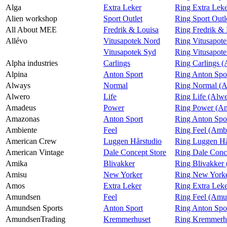
Alga
Extra Leker
Ring Extra Leke
Alien workshop
Sport Outlet
Ring Sport Outl
All About MEE
Fredrik & Louisa
Ring Fredrik &
Allévo
Vitusapotek Nord
Ring Vitusapote
Vitusapotek Syd
Ring Vitusapote
Alpha industries
Carlings
Ring Carlings (
Alpina
Anton Sport
Ring Anton Spor
Always
Normal
Ring Normal (A
Alwero
Life
Ring Life (Alw
Amadeus
Power
Ring Power (A
Amazonas
Anton Sport
Ring Anton Spo
Ambiente
Feel
Ring Feel (Amb
American Crew
Luggen Hårstudio
Ring Luggen Hå
American Vintage
Dale Concept Store
Ring Dale Conc
Amika
Blivakker
Ring Blivakker
Amisu
New Yorker
Ring New Yorke
Amos
Extra Leker
Ring Extra Lek
Amundsen
Feel
Ring Feel (Amu
Amundsen Sports
Anton Sport
Ring Anton Spo
AmundsenTrading
Kremmerhuset
Ring Kremmerh