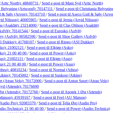
Artic North):
48849731
/
Send e-post
til Mani Syd (Artic North)
a Belysning (Artwood):
70147111
/
Send e-post
til Christiania Belysni
l & Sølv (Arven):
70143710
/
Send e-post
til Aseco Gull & Sølv (Arve
vid Nilsson):
40005965
/
Send e-post
til Jernia (Arvid Nilsson)
n (Asaklitt):
23214000
/
Send e-post
til Clas Ohlson (Asaklitt)
sfvlt):
70141544
/
Send e-post
til Eurosko (Asfvlt)
ry (Asfvlt):
90582590
/
Send e-post
til Shoe Gallery (Asfvlt)
I Dukker):
41768107
/
Send e-post
til Ringo (ASI Dukker)
sko):
21002121
/
Send e-post
til Elkjøp (Asko)
ko):
21 00 40 00
/
Send e-post
til Power (Asko)
sus):
21002121
/
Send e-post
til Elkjøp (Asus)
us):
21 00 40 00
/
Send e-post
til Power (Asus)
thea):
40810234
/
Send e-post
til Normal (Athea)
tkins):
70145002
/
Send e-post
til Sunkost (Atkins)
t (Atran Velo):
70172000
/
Send e-post
til Anton Sport (Atran Velo)
Syd (Attends):
70176690
st (Attends):
70172760
/
Send e-post
til Apotek 1 Øst (Attends)
Maison):
45939167
/
Send e-post
til Feel (AU Maison)
(Audio Pro):
92083379
/
Send e-post
til Telia Øst (Audio Pro)
dio-Technica):
21 00 40 00
/
Send e-post
til Power (Audio-Technica)