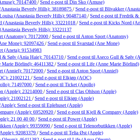
(Amuse):
70147400
/
Send e-post
til Din Sko (Amuse)
(Anastasia Beverly Hills):
38189875
/
Send e-post
til Blivakker (Anast
Louisa (Anastasia Beverly Hills):
90487140
/
Send e-post
til Fredrik &
 (Anastasia Beverly Hills):
33221018
/
Send e-post
til Kicks Nord (An
(Anastasia Beverly Hills):
33221137
rt (Anatomy):
70172000
/
Send e-post
til Anton Sport (Anatomy)
(Ane Mone):
92097426
/
Send e-post
til Svarstad (Ane Mone)
t (Aneta):
91534983
l & Sølv (Ania Haie):
70143710
/
Send e-post
til Aseco Gull & Sølv (
 Marie Börlind):
46411382
/
Send e-post
til Life (Anne Marie Börlind)
t (Anniel):
70172000
/
Send e-post
til Anton Sport (Anniel)
AOC):
21002121
/
Send e-post
til Elkjøp (AOC)
ollo):
71497000
/
Send e-post
til Ticket (Apollo)
on (Apple):
23214000
/
Send e-post
til Clas Ohlson (Apple)
pple):
21002121
/
Send e-post
til Elkjøp (Apple)
 (Apple):
Send e-post
til Eplehuset (Apple)
ompany (Apple):
69520920
/
Send e-post
til Kjell & Company (Apple)
ple):
21 00 40 00
/
Send e-post
til Power (Apple)
ikken (Apple):
99359090
/
Send e-post
til Telenorbutikken (Apple)
(Apple):
92083379
/
Send e-post
til Telia Øst (Apple)
a Oleum):
46411382
/
Send e-post
til Life (Aqua Oleum)