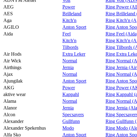
ADNYM Atelier
Volt
Ring Volt (ADN
AEG
Power
Ring Power (A
AES
Brilleland
Ring Brilleland
Aga
Kitch'n
Ring Kitch'n (A
AGILO
Anton Sport
Ring Anton Sp
Aida
Feel
Ring Feel (Aida
Kitch'n
Ring Kitch'n (A
Tilbords
Ring Tilbords (
Air Hods
Extra Leker
Ring Extra Leke
Air Wick
Normal
Ring Normal (A
Airthings
Jernia
Ring Jernia (Air
Ajax
Normal
Ring Normal (A
Ajungilak
Anton Sport
Ring Anton Spor
AKG
Power
Ring Power (A
aktive wear
Kappahl
Ring Kappahl (a
Alama
Normal
Ring Normal (A
Alanor
Jernia
Ring Jernia (Al
Alcon
Specsavers
Ring Specsaver
Alexander
Gullfunn
Ring Gullfunn 
Alexander Spekenhus
Modo
Ring Modo (Ale
Alfa Sko
Anton Sport
Ring Anton Spor