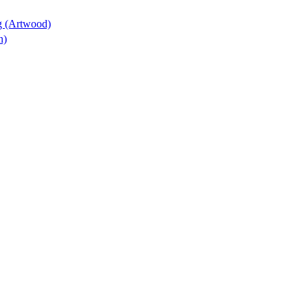
ng (Artwood)
n)