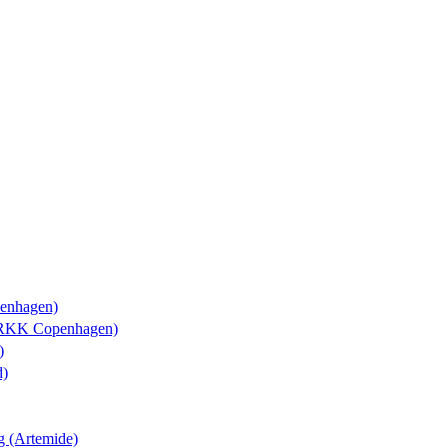
enhagen)
(ARKK Copenhagen)
)
d)
ng (Artemide)