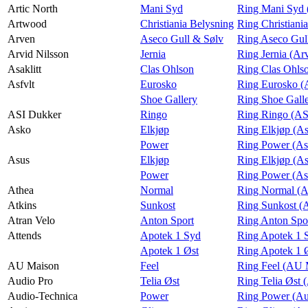
Artic North
Mani Syd
Ring Mani Syd (
Artwood
Christiania Belysning
Ring Christiani
Arven
Aseco Gull & Sølv
Ring Aseco Gul
Arvid Nilsson
Jernia
Ring Jernia (Ar
Asaklitt
Clas Ohlson
Ring Clas Ohlso
Asfvlt
Eurosko
Ring Eurosko (A
Shoe Gallery
Ring Shoe Galle
ASI Dukker
Ringo
Ring Ringo (AS
Asko
Elkjøp
Ring Elkjøp (A
Power
Ring Power (As
Asus
Elkjøp
Ring Elkjøp (A
Power
Ring Power (As
Athea
Normal
Ring Normal (A
Atkins
Sunkost
Ring Sunkost (A
Atran Velo
Anton Sport
Ring Anton Spor
Attends
Apotek 1 Syd
Ring Apotek 1 
Apotek 1 Øst
Ring Apotek 1 Ø
AU Maison
Feel
Ring Feel (AU 
Audio Pro
Telia Øst
Ring Telia Øst 
Audio-Technica
Power
Ring Power (Au