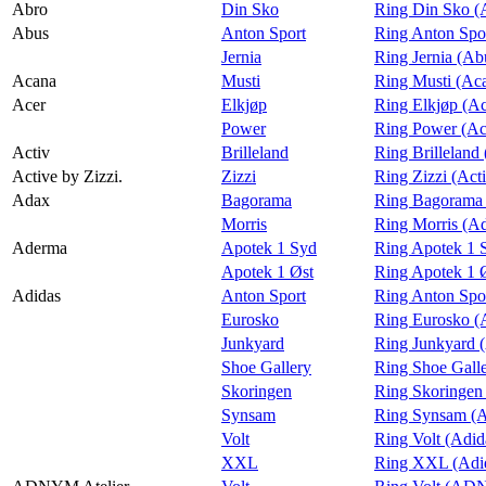
Abro
Din Sko
Ring Din Sko (
Magasin
Abus
Anton Sport
Ring Anton Spo
Jernia
Ring Jernia (Ab
Gavekort
Acana
Musti
Ring Musti (Ac
Finn frem
Acer
Elkjøp
Ring Elkjøp (Ac
Power
Ring Power (Ac
Activ
Brilleland
Ring Brilleland 
Active by Zizzi.
Zizzi
Ring Zizzi (Acti
Adax
Bagorama
Ring Bagorama
Morris
Ring Morris (A
Aderma
Apotek 1 Syd
Ring Apotek 1 
Apotek 1 Øst
Ring Apotek 1 
Adidas
Anton Sport
Ring Anton Spo
Eurosko
Ring Eurosko (
Junkyard
Ring Junkyard 
Shoe Gallery
Ring Shoe Galle
Skoringen
Ring Skoringen
Synsam
Ring Synsam (A
Volt
Ring Volt (Adid
XXL
Ring XXL (Adi