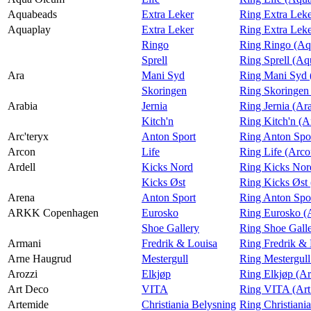
Aquabeads
Extra Leker
Ring Extra Lek
Aquaplay
Extra Leker
Ring Extra Lek
Ringo
Ring Ringo (Aq
Sprell
Ring Sprell (Aq
Ara
Mani Syd
Ring Mani Syd 
Skoringen
Ring Skoringen
Arabia
Jernia
Ring Jernia (Ar
Kitch'n
Ring Kitch'n (A
Arc'teryx
Anton Sport
Ring Anton Spor
Arcon
Life
Ring Life (Arco
Ardell
Kicks Nord
Ring Kicks Nord
Kicks Øst
Ring Kicks Øst 
Arena
Anton Sport
Ring Anton Spo
ARKK Copenhagen
Eurosko
Ring Eurosko 
Shoe Gallery
Ring Shoe Gal
Armani
Fredrik & Louisa
Ring Fredrik &
Arne Haugrud
Mestergull
Ring Mestergul
Arozzi
Elkjøp
Ring Elkjøp (Ar
Art Deco
VITA
Ring VITA (Art
Artemide
Christiania Belysning
Ring Christiani