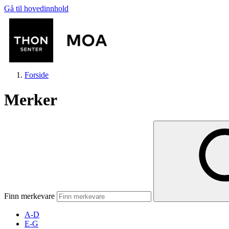
Gå til hovedinnhold
Forside
Merker
Butikker
Mat og drikke
Finn merkevare
Helse
A-D
E-G