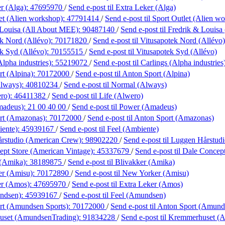
r (Alga):
47695970
/
Send e-post
til Extra Leker (Alga)
et (Alien workshop):
47791414
/
Send e-post
til Sport Outlet (Alien w
 Louisa (All About MEE):
90487140
/
Send e-post
til Fredrik & Louis
k Nord (Allévo):
70171820
/
Send e-post
til Vitusapotek Nord (Allévo)
k Syd (Allévo):
70155515
/
Send e-post
til Vitusapotek Syd (Allévo)
Alpha industries):
55219072
/
Send e-post
til Carlings (Alpha industries
t (Alpina):
70172000
/
Send e-post
til Anton Sport (Alpina)
lways):
40810234
/
Send e-post
til Normal (Always)
ero):
46411382
/
Send e-post
til Life (Alwero)
madeus):
21 00 40 00
/
Send e-post
til Power (Amadeus)
rt (Amazonas):
70172000
/
Send e-post
til Anton Sport (Amazonas)
iente):
45939167
/
Send e-post
til Feel (Ambiente)
rstudio (American Crew):
98902220
/
Send e-post
til Luggen Hårstud
ept Store (American Vintage):
45337679
/
Send e-post
til Dale Concep
 (Amika):
38189875
/
Send e-post
til Blivakker (Amika)
r (Amisu):
70172890
/
Send e-post
til New Yorker (Amisu)
er (Amos):
47695970
/
Send e-post
til Extra Leker (Amos)
ndsen):
45939167
/
Send e-post
til Feel (Amundsen)
rt (Amundsen Sports):
70172000
/
Send e-post
til Anton Sport (Amund
uset (AmundsenTrading):
91834228
/
Send e-post
til Kremmerhuset (