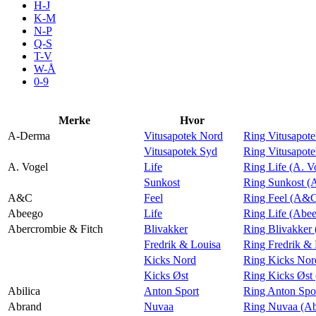
H-J
Aktiviteter
K-M
N-P
Q-S
T-V
Tilbud
W-Å
0-9
Inspirasjon
Merke
Hvor
A-Derma
Vitusapotek Nord
Ring Vitusapot
Vitusapotek Syd
Ring Vitusapot
A. Vogel
Life
Ring Life (A. V
Søk
Sunkost
Ring Sunkost (
A&C
Feel
Ring Feel (A&
Abeego
Life
Ring Life (Abe
Abercrombie & Fitch
Blivakker
Ring Blivakker 
Fredrik & Louisa
Ring Fredrik & 
Åpningstider
Kicks Nord
Ring Kicks Nor
Kicks Øst
Ring Kicks Øst
Praktisk informasjon
Abilica
Anton Sport
Ring Anton Spor
Ledige stillinger
Abrand
Nuvaa
Ring Nuvaa (Ab