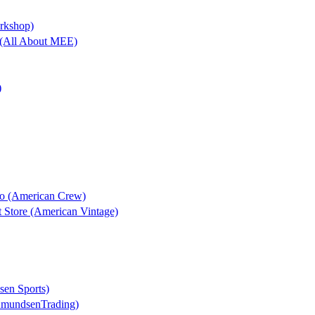
orkshop)
a (All About MEE)
)
io (American Crew)
t Store (American Vintage)
sen Sports)
AmundsenTrading)