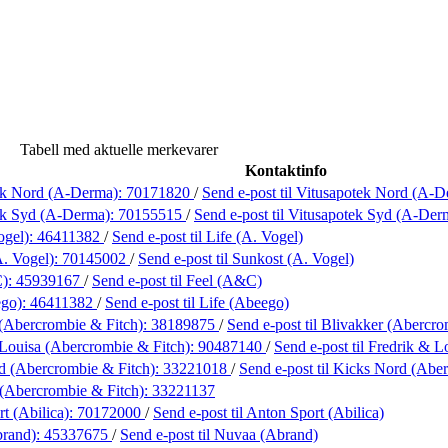
Tabell med aktuelle merkevarer
Kontaktinfo
ek Nord (A-Derma):
70171820
/
Send e-post
til Vitusapotek Nord (A-
ek Syd (A-Derma):
70155515
/
Send e-post
til Vitusapotek Syd (A-Der
ogel):
46411382
/
Send e-post
til Life (A. Vogel)
A. Vogel):
70145002
/
Send e-post
til Sunkost (A. Vogel)
C):
45939167
/
Send e-post
til Feel (A&C)
ego):
46411382
/
Send e-post
til Life (Abeego)
(Abercrombie & Fitch):
38189875
/
Send e-post
til Blivakker (Abercro
Louisa (Abercrombie & Fitch):
90487140
/
Send e-post
til Fredrik & 
d (Abercrombie & Fitch):
33221018
/
Send e-post
til Kicks Nord (Abe
 (Abercrombie & Fitch):
33221137
t (Abilica):
70172000
/
Send e-post
til Anton Sport (Abilica)
rand):
45337675
/
Send e-post
til Nuvaa (Abrand)