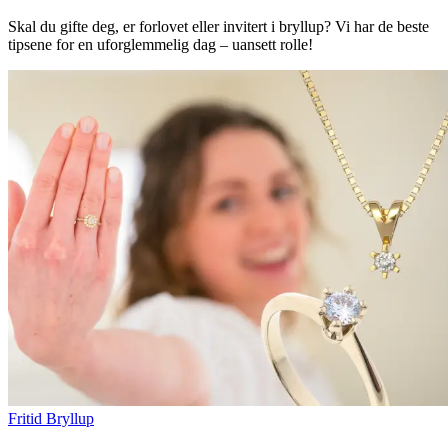
Merker
Skal du gifte deg, er forlovet eller invitert i bryllup? Vi har de beste
tipsene for en uforglemmelig dag – uansett rolle!
Inspirasjon
Søk
Åpningstider
Praktisk informasjon
Ledige stillinger
Magasin
Gavekort
Finn frem
Fritid
Bryllup