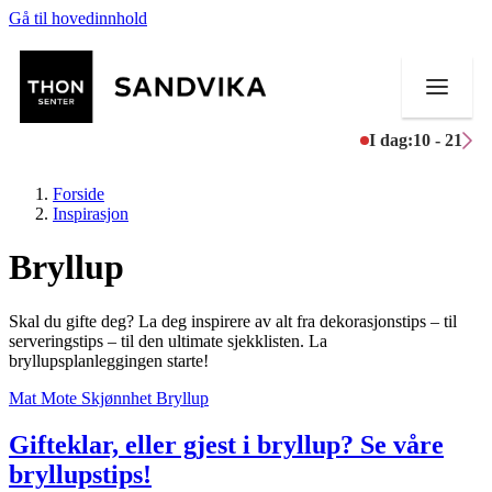
Gå til hovedinnhold
I dag:
10 - 21
Forside
Inspirasjon
Bryllup
Butikker
Skal du gifte deg? La deg inspirere av alt fra dekorasjonstips – til
Mat og drikke
serveringstips – til den ultimate sjekklisten. La
bryllupsplanleggingen starte!
Helse
Mat
Mote
Skjønnhet
Bryllup
Aktiviteter
Gifteklar, eller gjest i bryllup? Se våre
bryllupstips!
Tilbud