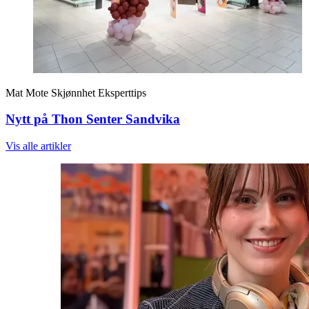
Mat
Mote
Skjønnhet
Eksperttips
Nytt på Thon Senter Sandvika
Vis alle
artikler