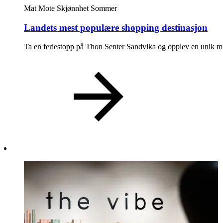
Praktisk informasjon
Mat
Mote
Skjønnhet
Sommer
Ledige stillinger
Landets mest populære shopping destinasjon
Magasin
Ta en feriestopp på Thon Senter Sandvika og opplev en unik mi
Gavekort
Finn frem
Min Shopping-app