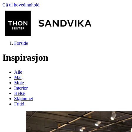
Gå til hovedinnhold
Forside
Inspirasjon
Alle
Mat
Mote
Butikker
Interiør
Helse
Skjønnhet
Mat og drikke
Fritid
Helse