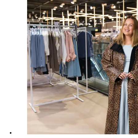
Aktiviteter
Tilbud
Merker
Inspirasjon
Søk
Åpningstider