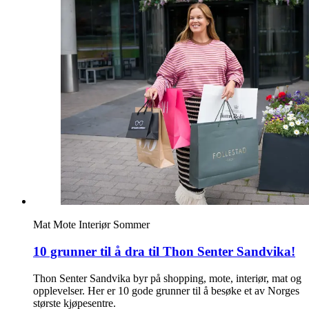
Merker
Inspirasjon
Søk
Åpningstider
Praktisk informasjon
Ledige stillinger
Mat
Mote
Interiør
Sommer
Magasin
10 grunner til å dra til Thon Senter Sandvika!
Gavekort
Thon Senter Sandvika byr på shopping, mote, interiør, mat og
Finn frem
opplevelser. Her er 10 gode grunner til å besøke et av Norges
største kjøpesentre.