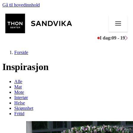
Gå til hovedinnhold
I dag:
09 - 19
Forside
Inspirasjon
Butikker
Alle
Mat
Mat og drikke
Mote
Interiør
Helse
Helse
Skjønnhet
Fritid
Aktiviteter
Tilbud