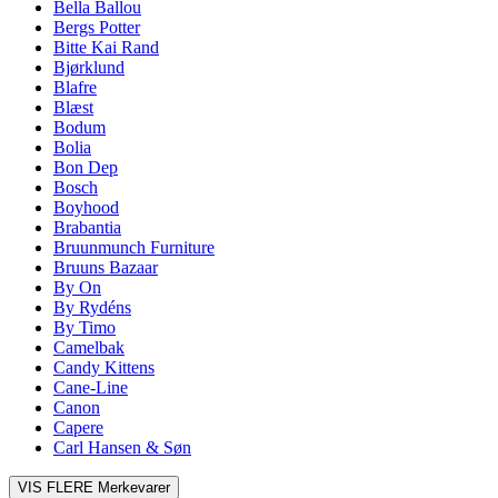
Bella Ballou
Bergs Potter
Bitte Kai Rand
Bjørklund
Blafre
Blæst
Bodum
Bolia
Bon Dep
Bosch
Boyhood
Brabantia
Bruunmunch Furniture
Bruuns Bazaar
By On
By Rydéns
By Timo
Camelbak
Candy Kittens
Cane-Line
Canon
Capere
Carl Hansen & Søn
VIS FLERE
Merkevarer