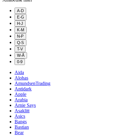
A-D
E-G
H-J
K-M
N-P
Q-S
T-V
W-Å
0-9
Aida
Alohas
AmundsenTrading
Antidark
Apple
Arabia
Arnie Says
Asaklitt
Asics
Bangs
Bastian
Bear