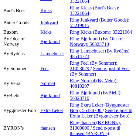
33221064
Ring Kicks (Burt's Bees):
Burt's Bees
Kicks
33221064
Ring Junkyard (Butter Goods):
Butter Goods
Junkyard
55219015
Buxom
Kicks
Ring Kicks (Buxom):
33221064
By Olea of
Ring Bjørklund (By Olea of
Bjørklund
Norway
Norway):
56323710
Ring Lampehuset (By Rydéns):
By Rydéns
Lampehuset
48514723
Ring Feel (By Sommer):
By Sommer
Feel
21053029
/
Send e-post
til Feel
(By Sommer)
Ring Normal (By Veira):
By Veira
Normal
40810207
Ring Bjørklund (ByBiehl):
ByBiehl
Bjørklund
56323710
Ring Extra Leker (Byggmester
Byggmester Bob
Extra Leker
Bob):
56334700
/
Send e-post
til
Extra Leker (Byggmester Bob)
Ring thansen (BYRON's):
BYRON's
thansen
31000000
/
Send e-post
til
thansen (BYRON's)