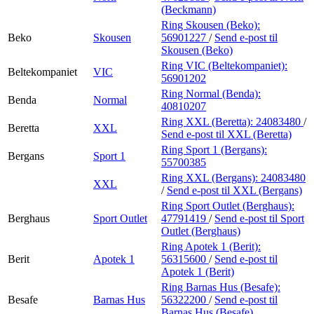
(Beckmann)
Ring Skousen (Beko):
Beko
Skousen
56901227
/
Send e-post
til
Skousen (Beko)
Ring VIC (Beltekompaniet):
Beltekompaniet
VIC
56901202
Ring Normal (Benda):
Benda
Normal
40810207
Ring XXL (Beretta):
24083480
/
Beretta
XXL
Send e-post
til XXL (Beretta)
Ring Sport 1 (Bergans):
Bergans
Sport 1
55700385
Ring XXL (Bergans):
24083480
XXL
/
Send e-post
til XXL (Bergans)
Ring Sport Outlet (Berghaus):
Berghaus
Sport Outlet
47791419
/
Send e-post
til Sport
Outlet (Berghaus)
Ring Apotek 1 (Berit):
Berit
Apotek 1
56315600
/
Send e-post
til
Apotek 1 (Berit)
Ring Barnas Hus (Besafe):
Besafe
Barnas Hus
56322200
/
Send e-post
til
Barnas Hus (Besafe)