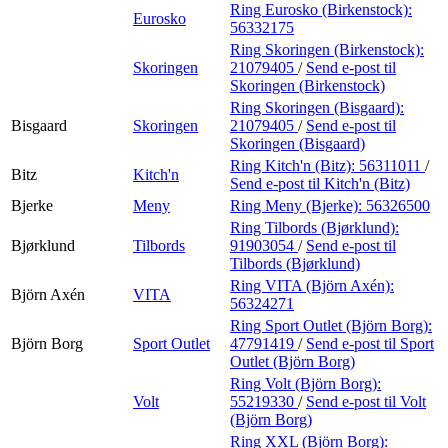
Ring Eurosko (Birkenstock):
Eurosko
56332175
Ring Skoringen (Birkenstock):
Skoringen
21079405
/
Send e-post
til
Skoringen (Birkenstock)
Ring Skoringen (Bisgaard):
Bisgaard
Skoringen
21079405
/
Send e-post
til
Skoringen (Bisgaard)
Ring Kitch'n (Bitz):
56311011
/
Bitz
Kitch'n
Send e-post
til Kitch'n (Bitz)
Bjerke
Meny
Ring Meny (Bjerke):
56326500
Ring Tilbords (Bjørklund):
Bjørklund
Tilbords
91903054
/
Send e-post
til
Tilbords (Bjørklund)
Ring VITA (Björn Axén):
Björn Axén
VITA
56324271
Ring Sport Outlet (Björn Borg):
Björn Borg
Sport Outlet
47791419
/
Send e-post
til Sport
Outlet (Björn Borg)
Ring Volt (Björn Borg):
Volt
55219330
/
Send e-post
til Volt
(Björn Borg)
Ring XXL (Björn Borg):