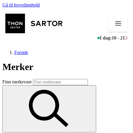
Gå til hovedinnhold
I dag:
10 - 21
Forside
Merker
Butikker
Finn merkevare
Mat og drikke
Aktiviteter
Tilbud
Kundeklubb