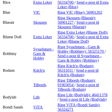
Blox
Extra Leker
56334700
/
Send e-post
til Extra
Leker (Blox)
Blue
VIC
Ring VIC (Blue):
56901202
Ring Skousen (Blueair):
Blueair
Skousen
56901227
/
Send e-post
til
Skousen (Blueair)
Ring Extra Leker (Blume Doll):
Blume Doll
Extra Leker
56334700
/
Send e-post
til Extra
Leker (Blume Doll)
Ring Sysselstuen - Garn &
Sysselstuen -
Hobby (Bobbiny):
56325170
/
Bobbiny
Garn &
Send e-post
til Sysselstuen -
Hobby
Garn & Hobby (Bobbiny)
Ring Kitch'n (Bodum):
Bodum
Kitch'n
56311011
/
Send e-post
til
Kitch'n (Bodum)
Ring Tilbords (Bodum):
Tilbords
91903054
/
Send e-post
til
Tilbords (Bodum)
Ring Life (Bodylab):
46411378
Bodylab
Life
/
Send e-post
til Life (Bodylab)
Ring VITA (Bondi Sands):
Bondi Sands
VITA
56324271