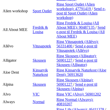
Ring Sport Outlet (Alien
workshop):
47791419
/
Send e-
Alien workshop
Sport Outlet
post
til Sport Outlet (Alien
workshop)
Ring Fredrik & Louisa (All
Fredrik &
About MEE):
90487135
/
Send
All About MEE
Louisa
e-post
til Fredrik & Louisa (All
About MEE)
Ring Vitusapotek (Allévo):
Allévo
Vitusapotek
56331400
/
Send e-post
til
Vitusapotek (Allévo)
Ring Skousen (Alligator):
Alligator
Skousen
56901227
/
Send e-post
til
Skousen (Alligator)
Kinsarvik
Ring Kinsarvik Naturkost (Aloe
Aloe Dent
Naturkost
Dent):
56913620
Ring Skousen (Alpina):
Alpina
Skousen
56901227
/
Send e-post
til
Skousen (Alpina)
Alvo
VIC
Ring VIC (Alvo):
56901202
Ring Normal (Always):
Always
Normal
40810207
Ring Life (Alwero):
46411378
/