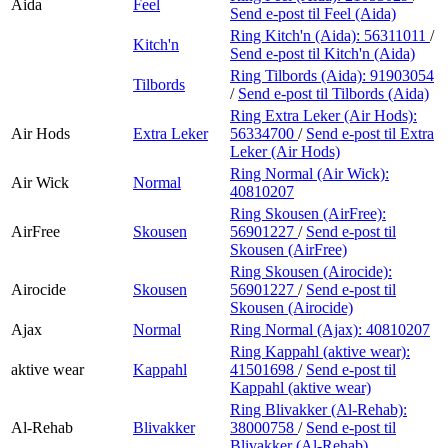
Aida
Feel
Send e-post
til Feel (Aida)
Ring Kitch'n (Aida):
56311011
/
Kitch'n
Send e-post
til Kitch'n (Aida)
Ring Tilbords (Aida):
91903054
Tilbords
/
Send e-post
til Tilbords (Aida)
Ring Extra Leker (Air Hods):
Air Hods
Extra Leker
56334700
/
Send e-post
til Extra
Leker (Air Hods)
Ring Normal (Air Wick):
Air Wick
Normal
40810207
Ring Skousen (AirFree):
AirFree
Skousen
56901227
/
Send e-post
til
Skousen (AirFree)
Ring Skousen (Airocide):
Airocide
Skousen
56901227
/
Send e-post
til
Skousen (Airocide)
Ajax
Normal
Ring Normal (Ajax):
40810207
Ring Kappahl (aktive wear):
aktive wear
Kappahl
41501698
/
Send e-post
til
Kappahl (aktive wear)
Ring Blivakker (Al-Rehab):
Al-Rehab
Blivakker
38000758
/
Send e-post
til
Blivakker (Al-Rehab)