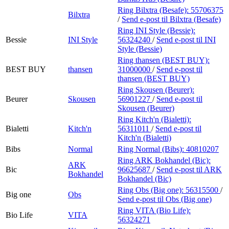
Ring Bilxtra (Besafe):
55706375
Bilxtra
/
Send e-post
til Bilxtra (Besafe)
Ring INI Style (Bessie):
Bessie
INI Style
56324240
/
Send e-post
til INI
Style (Bessie)
Ring thansen (BEST BUY):
BEST BUY
thansen
31000000
/
Send e-post
til
thansen (BEST BUY)
Ring Skousen (Beurer):
Beurer
Skousen
56901227
/
Send e-post
til
Skousen (Beurer)
Ring Kitch'n (Bialetti):
Bialetti
Kitch'n
56311011
/
Send e-post
til
Kitch'n (Bialetti)
Bibs
Normal
Ring Normal (Bibs):
40810207
Ring ARK Bokhandel (Bic):
ARK
Bic
96625687
/
Send e-post
til ARK
Bokhandel
Bokhandel (Bic)
Ring Obs (Big one):
56315500
/
Big one
Obs
Send e-post
til Obs (Big one)
Ring VITA (Bio Life):
Bio Life
VITA
56324271