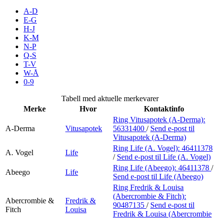
Inspirasjon
A-D
E-G
H-J
K-M
N-P
Søk
Q-S
T-V
W-Å
0-9
Åpningstider
Tabell med aktuelle merkevarer
Merke
Hvor
Kontaktinfo
Praktisk informasjon
Ring Vitusapotek (A-Derma):
A-Derma
Vitusapotek
56331400
/
Send e-post
til
Ledige stillinger
Vitusapotek (A-Derma)
Magasin
Ring Life (A. Vogel):
46411378
A. Vogel
Life
/
Send e-post
til Life (A. Vogel)
Gavekort
Ring Life (Abeego):
46411378
/
Abeego
Life
Send e-post
til Life (Abeego)
Finn frem
Ring Fredrik & Louisa
(Abercrombie & Fitch):
Abercrombie &
Fredrik &
90487135
/
Send e-post
til
Fitch
Louisa
Fredrik & Louisa (Abercrombie