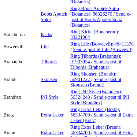
(Botanics)
Ring Boots Apotek Sotra
Boots Apotek
(Botanics):
56326270
/
Send e-
Sotra
post
til Boots Apotek Sotra
(Botanics)
Ring Kicks (Boucheron):
Boucheron
Kicks
33221064
Ring Life (Boweevil):
46411378
Boweevil
Life
/
Send e-post
til Life (Boweevil)
Ring Tilbords (Brabantia):
Brabantia
Tilbords
91903054
/
Send e-post
til
Tilbords (Brabantia)
Ring Skousen (Brandt):
Brandt
Skousen
56901227
/
Send e-post
til
Skousen (Brandt)
Ring INI Style (Brandtex):
Brandtex
INI Style
56324240
/
Send e-post
til INI
Style (Brandtex)
Ring Extra Leker (Bratz):
Bratz
Extra Leker
56334700
/
Send e-post
til Extra
Leker (Bratz)
Ring Extra Leker (Braun):
Braun
Extra Leker
56334700
/
Send e-post
til Extra