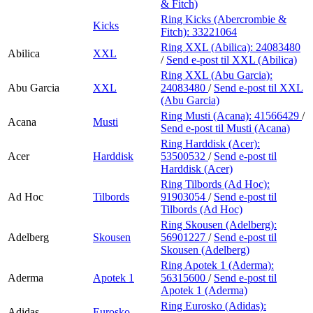
& Fitch)
Ring Kicks (Abercrombie &
Kicks
Fitch):
33221064
Ring XXL (Abilica):
24083480
Abilica
XXL
/
Send e-post
til XXL (Abilica)
Ring XXL (Abu Garcia):
Abu Garcia
XXL
24083480
/
Send e-post
til XXL
(Abu Garcia)
Ring Musti (Acana):
41566429
/
Acana
Musti
Send e-post
til Musti (Acana)
Ring Harddisk (Acer):
Acer
Harddisk
53500532
/
Send e-post
til
Harddisk (Acer)
Ring Tilbords (Ad Hoc):
Ad Hoc
Tilbords
91903054
/
Send e-post
til
Tilbords (Ad Hoc)
Ring Skousen (Adelberg):
Adelberg
Skousen
56901227
/
Send e-post
til
Skousen (Adelberg)
Ring Apotek 1 (Aderma):
Aderma
Apotek 1
56315600
/
Send e-post
til
Apotek 1 (Aderma)
Ring Eurosko (Adidas):
Adidas
Eurosko