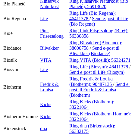
Kinsarvik
Ring Kinsarvik Naturkost (Bio
Bio Planeté
Naturkost
Planeté):
56913620
Ring Life (Bio Regena):
Bio Regena
Life
46411378
/
Send e-post
til Life
(Bio Regena)
Pink
Ring Pink Frisørsalong (Bio+):
Bio+
Frisørsalong
56330858
Ring Blivakker (Biodance):
Biodance
Blivakker
38000758
/
Send e-post
til
Blivakker (Biodance)
Biosilk
VITA
Ring VITA (Biosilk):
56324271
Ring Life (Biosym):
46411378
/
Biosym
Life
Send e-post
til Life (Biosym)
Ring Fredrik & Louisa
Fredrik &
(Biotherm):
90487135
/
Send e-
Biotherm
Louisa
post
til Fredrik & Louisa
(Biotherm)
Ring Kicks (Biotherm):
Kicks
33221064
Ring Kicks (Biotherm Homme):
Biotherm Homme
Kicks
33221064
Ring dna (Birkenstock):
Birkenstock
dna
56332175