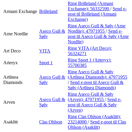
Ring Brilleland (Armani
Exchange):
56332590
/
Send e-
Armani Exchange
Brilleland
post
til Brilleland (Armani
Exchange)
Ring Aseco Gull & Sølv (Arne
Aseco Gull &
Nordlie):
47971955
/
Send e-
Arne Nordlie
Sølv
post
til Aseco Gull & Sølv (Arne
Nordlie)
Ring VITA (Art Deco):
Art Deco
VITA
56324271
Ring Sport 1 (Arteryx):
Arteryx
Sport 1
55700385
Ring Aseco Gull & Sølv
Artlinea
Aseco Gull &
(Artlinea Diamonds):
47971955
Diamonds
Sølv
/
Send e-post
til Aseco Gull &
Sølv (Artlinea Diamonds)
Ring Aseco Gull & Sølv
Aseco Gull &
(Arven):
47971955
/
Send e-
Arven
Sølv
post
til Aseco Gull & Sølv
(Arven)
Ring Clas Ohlson (Asaklitt):
Asaklitt
Clas Ohlson
23214000
/
Send e-post
til Clas
Ohlson (Asaklitt)