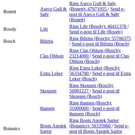
Ring Aseco Gull & Sølv
Aseco Gull &
(Bonett):
47971955
/
Send e-
Bonett
Sølv
post
til Aseco Gull & Sølv
(Bonett)
Ring Life (Boody):
46411378
/
Boody
Life
Send e-post
til Life (Boody)
Ring Bilxtra (Bosch):
55706375
Bosch
Bilxtra
/
Send e-post
til Bilxtra (Bosch)
Ring Clas Ohlson (Bosch):
Clas Ohlson
23214000
/
Send e-post
til Clas
Ohlson (Bosch)
Ring Extra Leker (Bosch):
Extra Leker
56334700
/
Send e-post
til Extra
Leker (Bosch)
Ring Skousen (Bosch):
Skousen
56901227
/
Send e-post
til
Skousen (Bosch)
Ring thansen (Bosch):
thansen
31000000
/
Send e-post
til
thansen (Bosch)
Ring Boots Apotek Sartor
Boots Apotek
(Botanics):
56335960
/
Send e-
Botanics
Sartor
post
til Boots Apotek Sartor