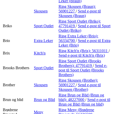
Leker (Braun)
Ring Skousen (Braun):
Skousen
56901227
/
Send e-post
til
Skousen (Braun)
Ring Sport Outlet (Briko):
Briko
Sport Outlet
47791419
/
Send e-post
til Sport
Outlet (Briko)
Ring Extra Leker (Brio):
Brio
Extra Leker
56334700
/
Send e-post
til Extra
Leker (Brio)
Ring Kitch'n (Brix):
56311011
/
Brix
Kitch'n
Send e-post
til Kitch'n (Brix)
Ring Sport Outlet (Brooks
Brothers):
47791419
/
Send e-
Brooks Brothers
Sport Outlet
post
til Sport Outlet (Brooks
Brothers)
Ring Skousen (Brother):
Brother
Skousen
56901227
/
Send e-post
til
Skousen (Brother)
Ring Brun og Blid (Brun og
Brun og blid
Brun og Blid
blid):
48227000
/
Send e-post
til
Brun og Blid (Brun og blid)
Brødrene
Ring Meny (Brødrene
Meny