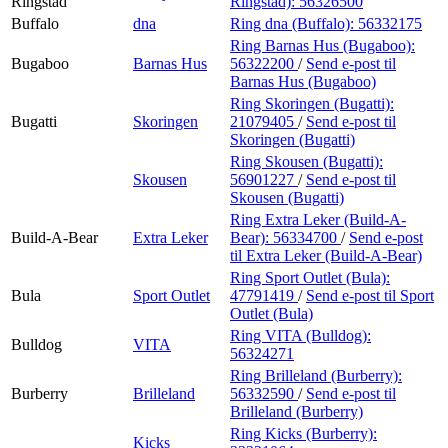
Ringstad
Ringstad):
56326500
Buffalo
dna
Ring dna (Buffalo):
56332175
Ring Barnas Hus (Bugaboo):
Bugaboo
Barnas Hus
56322200
/
Send e-post
til
Barnas Hus (Bugaboo)
Ring Skoringen (Bugatti):
Bugatti
Skoringen
21079405
/
Send e-post
til
Skoringen (Bugatti)
Ring Skousen (Bugatti):
Skousen
56901227
/
Send e-post
til
Skousen (Bugatti)
Ring Extra Leker (Build-A-
Build-A-Bear
Extra Leker
Bear):
56334700
/
Send e-post
til Extra Leker (Build-A-Bear)
Ring Sport Outlet (Bula):
Bula
Sport Outlet
47791419
/
Send e-post
til Sport
Outlet (Bula)
Ring VITA (Bulldog):
Bulldog
VITA
56324271
Ring Brilleland (Burberry):
Burberry
Brilleland
56332590
/
Send e-post
til
Brilleland (Burberry)
Ring Kicks (Burberry):
Kicks