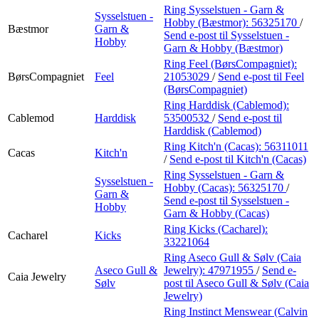
Ring Sysselstuen - Garn &
Sysselstuen -
Hobby (Bæstmor):
56325170
/
Bæstmor
Garn &
Send e-post
til Sysselstuen -
Hobby
Garn & Hobby (Bæstmor)
Ring Feel (BørsCompagniet):
BørsCompagniet
Feel
21053029
/
Send e-post
til Feel
(BørsCompagniet)
Ring Harddisk (Cablemod):
Cablemod
Harddisk
53500532
/
Send e-post
til
Harddisk (Cablemod)
Ring Kitch'n (Cacas):
56311011
Cacas
Kitch'n
/
Send e-post
til Kitch'n (Cacas)
Ring Sysselstuen - Garn &
Sysselstuen -
Hobby (Cacas):
56325170
/
Garn &
Send e-post
til Sysselstuen -
Hobby
Garn & Hobby (Cacas)
Ring Kicks (Cacharel):
Cacharel
Kicks
33221064
Ring Aseco Gull & Sølv (Caia
Aseco Gull &
Jewelry):
47971955
/
Send e-
Caia Jewelry
Sølv
post
til Aseco Gull & Sølv (Caia
Jewelry)
Ring Instinct Menswear (Calvin