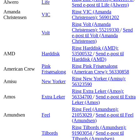
Alwero
Life
Send e-post
til Life (Alwero)
Amanda
Ring VIC (Amanda
VIC
Christensen
Christensen):
56901202
Ring Volt (Amanda
Christensen):
55219330
/
Send
Volt
e-post
til Volt (Amanda
Christensen)
Ring Harddisk (AMD):
AMD
Harddisk
53500532
/
Send e-post
til
Harddisk (AMD)
Pink
Ring Pink Frisørsalong
American Crew
Frisørsalong
(American Crew):
56330858
Ring New Yorker (Amisu):
Amisu
New Yorker
56323590
Ring Extra Leker (Amos):
Amos
Extra Leker
56334700
/
Send e-post
til Extra
Leker (Amos)
Ring Feel (Amundsen):
Amundsen
Feel
21053029
/
Send e-post
til Feel
(Amundsen)
Ring Tilbords (Amundsen):
Tilbords
91903054
/
Send e-post
til
Tilbords (Amundsen)