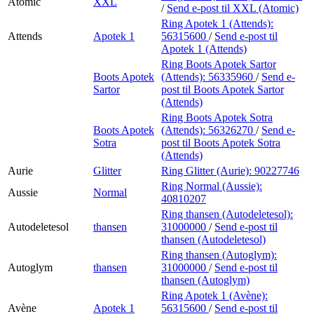
Atomic
XXL
/
Send e-post
til XXL (Atomic)
Ring Apotek 1 (Attends):
Attends
Apotek 1
56315600
/
Send e-post
til
Apotek 1 (Attends)
Ring Boots Apotek Sartor
Boots Apotek
(Attends):
56335960
/
Send e-
Sartor
post
til Boots Apotek Sartor
(Attends)
Ring Boots Apotek Sotra
Boots Apotek
(Attends):
56326270
/
Send e-
Sotra
post
til Boots Apotek Sotra
(Attends)
Aurie
Glitter
Ring Glitter (Aurie):
90227746
Ring Normal (Aussie):
Aussie
Normal
40810207
Ring thansen (Autodeletesol):
Autodeletesol
thansen
31000000
/
Send e-post
til
thansen (Autodeletesol)
Ring thansen (Autoglym):
Autoglym
thansen
31000000
/
Send e-post
til
thansen (Autoglym)
Ring Apotek 1 (Avène):
Avène
Apotek 1
56315600
/
Send e-post
til