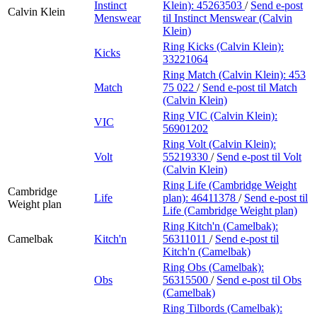
Instinct
Klein):
45263503
/
Send e-post
Calvin Klein
Menswear
til Instinct Menswear (Calvin
Klein)
Ring Kicks (Calvin Klein):
Kicks
33221064
Ring Match (Calvin Klein):
453
Match
75 022
/
Send e-post
til Match
(Calvin Klein)
Ring VIC (Calvin Klein):
VIC
56901202
Ring Volt (Calvin Klein):
Volt
55219330
/
Send e-post
til Volt
(Calvin Klein)
Ring Life (Cambridge Weight
Cambridge
Life
plan):
46411378
/
Send e-post
til
Weight plan
Life (Cambridge Weight plan)
Ring Kitch'n (Camelbak):
Camelbak
Kitch'n
56311011
/
Send e-post
til
Kitch'n (Camelbak)
Ring Obs (Camelbak):
Obs
56315500
/
Send e-post
til Obs
(Camelbak)
Ring Tilbords (Camelbak):