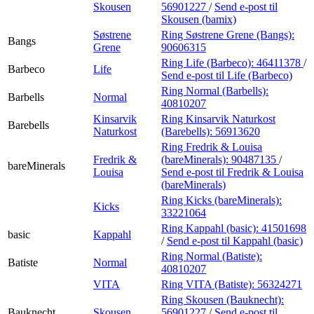
Skousen
56901227
/
Send e-post
til
Skousen (bamix)
Søstrene
Ring Søstrene Grene (Bangs):
Bangs
Grene
90606315
Ring Life (Barbeco):
46411378
/
Barbeco
Life
Send e-post
til Life (Barbeco)
Ring Normal (Barbells):
Barbells
Normal
40810207
Kinsarvik
Ring Kinsarvik Naturkost
Barebells
Naturkost
(Barebells):
56913620
Ring Fredrik & Louisa
Fredrik &
(bareMinerals):
90487135
/
bareMinerals
Louisa
Send e-post
til Fredrik & Louisa
(bareMinerals)
Ring Kicks (bareMinerals):
Kicks
33221064
Ring Kappahl (basic):
41501698
basic
Kappahl
/
Send e-post
til Kappahl (basic)
Ring Normal (Batiste):
Batiste
Normal
40810207
VITA
Ring VITA (Batiste):
56324271
Ring Skousen (Bauknecht):
Bauknecht
Skousen
56901227
/
Send e-post
til