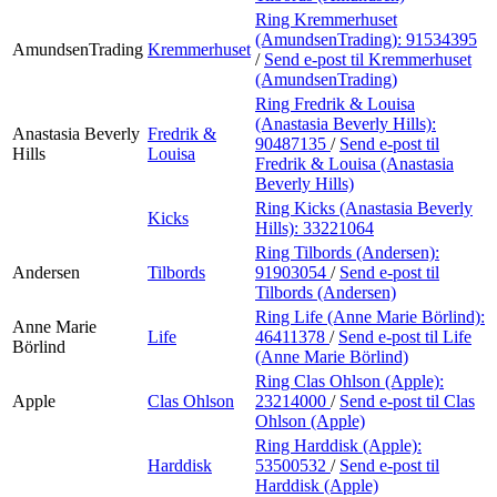
Ring Kremmerhuset
(AmundsenTrading):
91534395
AmundsenTrading
Kremmerhuset
/
Send e-post
til Kremmerhuset
(AmundsenTrading)
Ring Fredrik & Louisa
(Anastasia Beverly Hills):
Anastasia Beverly
Fredrik &
90487135
/
Send e-post
til
Hills
Louisa
Fredrik & Louisa (Anastasia
Beverly Hills)
Ring Kicks (Anastasia Beverly
Kicks
Hills):
33221064
Ring Tilbords (Andersen):
Andersen
Tilbords
91903054
/
Send e-post
til
Tilbords (Andersen)
Ring Life (Anne Marie Börlind):
Anne Marie
Life
46411378
/
Send e-post
til Life
Börlind
(Anne Marie Börlind)
Ring Clas Ohlson (Apple):
Apple
Clas Ohlson
23214000
/
Send e-post
til Clas
Ohlson (Apple)
Ring Harddisk (Apple):
Harddisk
53500532
/
Send e-post
til
Harddisk (Apple)