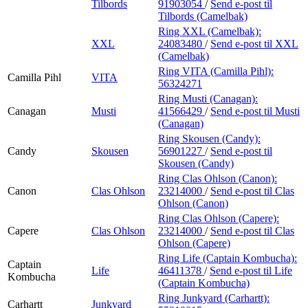
Tilbords
91903054
/
Send e-post
til
Tilbords (Camelbak)
Ring XXL (Camelbak):
XXL
24083480
/
Send e-post
til XXL
(Camelbak)
Ring VITA (Camilla Pihl):
Camilla Pihl
VITA
56324271
Ring Musti (Canagan):
Canagan
Musti
41566429
/
Send e-post
til Musti
(Canagan)
Ring Skousen (Candy):
Candy
Skousen
56901227
/
Send e-post
til
Skousen (Candy)
Ring Clas Ohlson (Canon):
Canon
Clas Ohlson
23214000
/
Send e-post
til Clas
Ohlson (Canon)
Ring Clas Ohlson (Capere):
Capere
Clas Ohlson
23214000
/
Send e-post
til Clas
Ohlson (Capere)
Ring Life (Captain Kombucha):
Captain
Life
46411378
/
Send e-post
til Life
Kombucha
(Captain Kombucha)
Ring Junkyard (Carhartt):
Carhartt
Junkyard