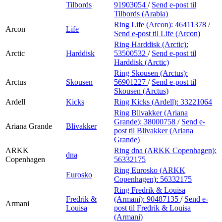
Tilbords
91903054
/
Send e-post
til
Tilbords (Arabia)
Ring Life (Arcon):
46411378
/
Arcon
Life
Send e-post
til Life (Arcon)
Ring Harddisk (Arctic):
Arctic
Harddisk
53500532
/
Send e-post
til
Harddisk (Arctic)
Ring Skousen (Arctus):
Arctus
Skousen
56901227
/
Send e-post
til
Skousen (Arctus)
Ardell
Kicks
Ring Kicks (Ardell):
33221064
Ring Blivakker (Ariana
Grande):
38000758
/
Send e-
Ariana Grande
Blivakker
post
til Blivakker (Ariana
Grande)
ARKK
Ring dna (ARKK Copenhagen):
dna
Copenhagen
56332175
Ring Eurosko (ARKK
Eurosko
Copenhagen):
56332175
Ring Fredrik & Louisa
Fredrik &
(Armani):
90487135
/
Send e-
Armani
Louisa
post
til Fredrik & Louisa
(Armani)