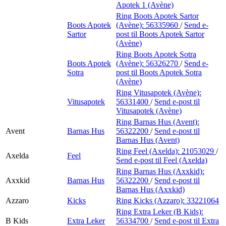
Apotek 1 (Avène)
Ring Boots Apotek Sartor
Boots Apotek
(Avène):
56335960
/
Send e-
Sartor
post
til Boots Apotek Sartor
(Avène)
Ring Boots Apotek Sotra
Boots Apotek
(Avène):
56326270
/
Send e-
Sotra
post
til Boots Apotek Sotra
(Avène)
Ring Vitusapotek (Avène):
Vitusapotek
56331400
/
Send e-post
til
Vitusapotek (Avène)
Ring Barnas Hus (Avent):
Avent
Barnas Hus
56322200
/
Send e-post
til
Barnas Hus (Avent)
Ring Feel (Axelda):
21053029
/
Axelda
Feel
Send e-post
til Feel (Axelda)
Ring Barnas Hus (Axxkid):
Axxkid
Barnas Hus
56322200
/
Send e-post
til
Barnas Hus (Axxkid)
Azzaro
Kicks
Ring Kicks (Azzaro):
33221064
Ring Extra Leker (B Kids):
B Kids
Extra Leker
56334700
/
Send e-post
til Extra