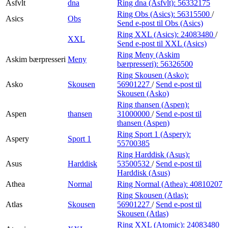
Asfvlt
dna
Ring dna (Asfvlt):
56332175
Ring Obs (Asics):
56315500
/
Asics
Obs
Send e-post
til Obs (Asics)
Ring XXL (Asics):
24083480
/
XXL
Send e-post
til XXL (Asics)
Ring Meny (Askim
Askim bærpresseri
Meny
bærpresseri):
56326500
Ring Skousen (Asko):
Asko
Skousen
56901227
/
Send e-post
til
Skousen (Asko)
Ring thansen (Aspen):
Aspen
thansen
31000000
/
Send e-post
til
thansen (Aspen)
Ring Sport 1 (Aspery):
Aspery
Sport 1
55700385
Ring Harddisk (Asus):
Asus
Harddisk
53500532
/
Send e-post
til
Harddisk (Asus)
Athea
Normal
Ring Normal (Athea):
40810207
Ring Skousen (Atlas):
Atlas
Skousen
56901227
/
Send e-post
til
Skousen (Atlas)
Ring XXL (Atomic):
24083480