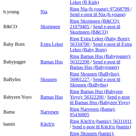
Leker (B Kids)
Ring Nia (b.young):
97268799
/
b.young
Nia
Send e-post
til Nia (b.young)
Ring Skoringen (B&CO):
B&CO
Skoringen
21079405
/
Send e-post
til
Skoringen (B&CO)
Ring Extra Leker (Baby Born):
Baby Born
Extra Leker
56334700
/
Send e-post
til Extra
Leker (Baby Born)
Ring Barnas Hus (Babyjogger):
Babyjogger
Barnas Hus
56322200
/
Send e-post
til
Barnas Hus (Babyjogger)
Ring Skousen (BaByliss):
BaByliss
Skousen
56901227
/
Send e-post
til
Skousen (BaByliss)
Ring Barnas Hus (Babyzen
Babyzen Yoyo
Barnas Hus
Yoyo):
56322200
/
Send e-post
til Barnas Hus (Babyzen Yoyo)
Ring Narvesen (Bama):
Bama
Narvesen
95436805
Ring Kitch'n (bamix):
56311011
bamix
Kitch'n
/
Send e-post
til Kitch'n (bamix)
Ring Skousen (bamix):