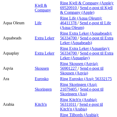
Ring Kjell & Company (Apple):
Kjell &
69520910
/
Send e-post
til Kjell
Company
& Company (Apple)
Ring Life (Aqua Oleum):
Aqua Oleum
Life
46411378
/
Send e-post
til Life
(Aqua Oleum)
Ring Extra Leker (Aquabeads):
Aquabeads
Extra Leker
56334700
/
Send e-post
til Extra
Leker (Aquabeads)
Ring Extra Leker (Aquaplay):
Aquaplay
Extra Leker
56334700
/
Send e-post
til Extra
Leker (Aquaplay)
Ring Skousen (Aqvia):
Aqvia
Skousen
56901227
/
Send e-post
til
Skousen (Aqvia)
Ara
Eurosko
Ring Eurosko (Ara):
56332175
Ring Skoringen (Ara):
Skoringen
21079405
/
Send e-post
til
Skoringen (Ara)
Ring Kitch'n (Arabia):
Arabia
Kitch'n
56311011
/
Send e-post
til
Kitch'n (Arabia)
Ring Tilbords (Arabia):