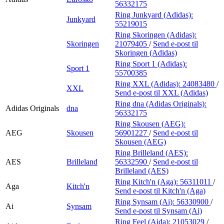
56332175
Ring Junkyard (Adidas):
Junkyard
55219015
Ring Skoringen (Adidas):
Skoringen
21079405
/
Send e-post
til
Skoringen (Adidas)
Ring Sport 1 (Adidas):
Sport 1
55700385
Ring XXL (Adidas):
24083480
/
XXL
Send e-post
til XXL (Adidas)
Ring dna (Adidas Originals):
Adidas Originals
dna
56332175
Ring Skousen (AEG):
AEG
Skousen
56901227
/
Send e-post
til
Skousen (AEG)
Ring Brilleland (AES):
AES
Brilleland
56332590
/
Send e-post
til
Brilleland (AES)
Ring Kitch'n (Aga):
56311011
/
Aga
Kitch'n
Send e-post
til Kitch'n (Aga)
Ring Synsam (Ai):
56330900
/
Ai
Synsam
Send e-post
til Synsam (Ai)
Ring Feel (Aida):
21053029
/