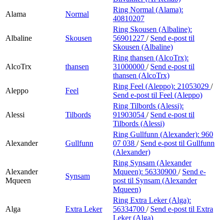
Ring Normal (Alama):
Alama
Normal
40810207
Ring Skousen (Albaline):
Albaline
Skousen
56901227
/
Send e-post
til
Skousen (Albaline)
Ring thansen (AlcoTrx):
AlcoTrx
thansen
31000000
/
Send e-post
til
thansen (AlcoTrx)
Ring Feel (Aleppo):
21053029
/
Aleppo
Feel
Send e-post
til Feel (Aleppo)
Ring Tilbords (Alessi):
Alessi
Tilbords
91903054
/
Send e-post
til
Tilbords (Alessi)
Ring Gullfunn (Alexander):
960
Alexander
Gullfunn
07 038
/
Send e-post
til Gullfunn
(Alexander)
Ring Synsam (Alexander
Alexander
Mqueen):
56330900
/
Send e-
Synsam
Mqueen
post
til Synsam (Alexander
Mqueen)
Ring Extra Leker (Alga):
Alga
Extra Leker
56334700
/
Send e-post
til Extra
Leker (Alga)