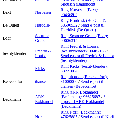
Skousen (Bauknecht)
Ring Narvesen (Baxt):
Baxt
Narvesen
95436805
Ring Harddisk (Be Quiet!):
Be Quiet!
Harddisk
53500532
/
Send e-post
til
Harddisk (Be Quiet!)
Søstrene
Ring Søstrene Grene (Bear):
Bear
Grene
90606315
Ring Fredrik & Louisa
Fredrik &
(beautyblender):
90487135
/
beautyblender
Louisa
Send e-post
til Fredrik & Louisa
(beautyblender)
Ring Kicks (beautyblender):
Kicks
33221064
Ring thansen (Bebeconfort):
Bebeconfort
thansen
31000000
/
Send e-post
til
thansen (Bebeconfort)
Ring ARK Bokhandel
ARK
(Beckmann):
96625687
/
Send
Beckmann
Bokhandel
e-post
til ARK Bokhandel
(Beckmann)
Ring Norli (Beckmann):
Norli
47625885
/
Send e-post
til Norli