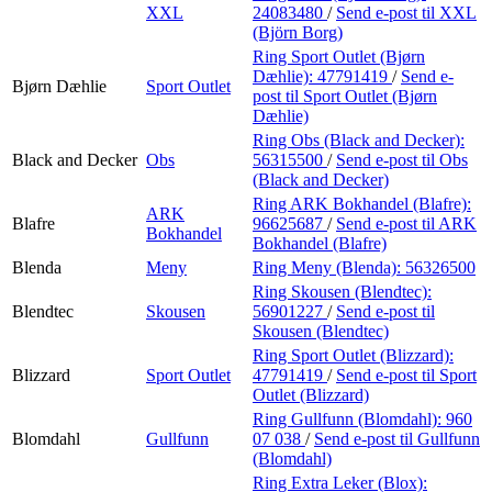
XXL
24083480
/
Send e-post
til XXL
(Björn Borg)
Ring Sport Outlet (Bjørn
Dæhlie):
47791419
/
Send e-
Bjørn Dæhlie
Sport Outlet
post
til Sport Outlet (Bjørn
Dæhlie)
Ring Obs (Black and Decker):
Black and Decker
Obs
56315500
/
Send e-post
til Obs
(Black and Decker)
Ring ARK Bokhandel (Blafre):
ARK
Blafre
96625687
/
Send e-post
til ARK
Bokhandel
Bokhandel (Blafre)
Blenda
Meny
Ring Meny (Blenda):
56326500
Ring Skousen (Blendtec):
Blendtec
Skousen
56901227
/
Send e-post
til
Skousen (Blendtec)
Ring Sport Outlet (Blizzard):
Blizzard
Sport Outlet
47791419
/
Send e-post
til Sport
Outlet (Blizzard)
Ring Gullfunn (Blomdahl):
960
Blomdahl
Gullfunn
07 038
/
Send e-post
til Gullfunn
(Blomdahl)
Ring Extra Leker (Blox):