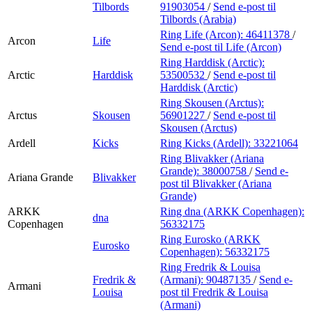
Tilbords
91903054
/
Send e-post
til
Tilbords (Arabia)
Ring Life (Arcon):
46411378
/
Arcon
Life
Send e-post
til Life (Arcon)
Ring Harddisk (Arctic):
Arctic
Harddisk
53500532
/
Send e-post
til
Harddisk (Arctic)
Ring Skousen (Arctus):
Arctus
Skousen
56901227
/
Send e-post
til
Skousen (Arctus)
Ardell
Kicks
Ring Kicks (Ardell):
33221064
Ring Blivakker (Ariana
Grande):
38000758
/
Send e-
Ariana Grande
Blivakker
post
til Blivakker (Ariana
Grande)
ARKK
Ring dna (ARKK Copenhagen):
dna
Copenhagen
56332175
Ring Eurosko (ARKK
Eurosko
Copenhagen):
56332175
Ring Fredrik & Louisa
Fredrik &
(Armani):
90487135
/
Send e-
Armani
Louisa
post
til Fredrik & Louisa
(Armani)