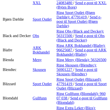
XXL
24083480
/
Send e-post
til XXL
(Björn Borg)
Ring Sport Outlet (Bjørn
Dæhlie):
47791419
/
Send e-
Bjørn Dæhlie
Sport Outlet
post
til Sport Outlet (Bjørn
Dæhlie)
Ring Obs (Black and Decker):
Black and Decker
Obs
56315500
/
Send e-post
til Obs
(Black and Decker)
Ring ARK Bokhandel (Blafre):
ARK
Blafre
96625687
/
Send e-post
til ARK
Bokhandel
Bokhandel (Blafre)
Blenda
Meny
Ring Meny (Blenda):
56326500
Ring Skousen (Blendtec):
Blendtec
Skousen
56901227
/
Send e-post
til
Skousen (Blendtec)
Ring Sport Outlet (Blizzard):
Blizzard
Sport Outlet
47791419
/
Send e-post
til Sport
Outlet (Blizzard)
Ring Gullfunn (Blomdahl):
960
Blomdahl
Gullfunn
07 038
/
Send e-post
til Gullfunn
(Blomdahl)
Ring Extra Leker (Blox):