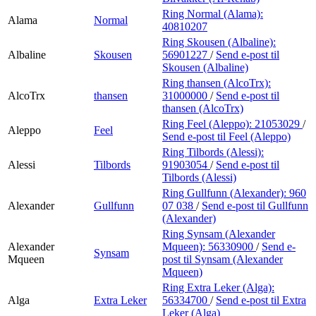
Ring Normal (Alama):
Alama
Normal
40810207
Ring Skousen (Albaline):
Albaline
Skousen
56901227
/
Send e-post
til
Skousen (Albaline)
Ring thansen (AlcoTrx):
AlcoTrx
thansen
31000000
/
Send e-post
til
thansen (AlcoTrx)
Ring Feel (Aleppo):
21053029
/
Aleppo
Feel
Send e-post
til Feel (Aleppo)
Ring Tilbords (Alessi):
Alessi
Tilbords
91903054
/
Send e-post
til
Tilbords (Alessi)
Ring Gullfunn (Alexander):
960
Alexander
Gullfunn
07 038
/
Send e-post
til Gullfunn
(Alexander)
Ring Synsam (Alexander
Alexander
Mqueen):
56330900
/
Send e-
Synsam
Mqueen
post
til Synsam (Alexander
Mqueen)
Ring Extra Leker (Alga):
Alga
Extra Leker
56334700
/
Send e-post
til Extra
Leker (Alga)