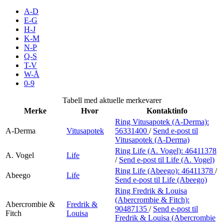
Inspirasjon
A-D
E-G
H-J
K-M
N-P
Søk
Q-S
T-V
W-Å
0-9
Åpningstider
Tabell med aktuelle merkevarer
Merke
Hvor
Kontaktinfo
Praktisk informasjon
Ring Vitusapotek (A-Derma):
A-Derma
Vitusapotek
56331400
/
Send e-post
til
Ledige stillinger
Vitusapotek (A-Derma)
Magasin
Ring Life (A. Vogel):
46411378
A. Vogel
Life
/
Send e-post
til Life (A. Vogel)
Gavekort
Ring Life (Abeego):
46411378
/
Abeego
Life
Send e-post
til Life (Abeego)
Finn frem
Ring Fredrik & Louisa
(Abercrombie & Fitch):
Abercrombie &
Fredrik &
90487135
/
Send e-post
til
Fitch
Louisa
Fredrik & Louisa (Abercrombie