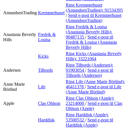
Ring Kremmerhuset
(AmundsenTrading):
91534395
AmundsenTrading
Kremmerhuset
/
Send e-post
til Kremmerhuset
(AmundsenTrading)
Ring Fredrik & Louisa
(Anastasia Beverly Hills):
Anastasia Beverly
Fredrik &
90487135
/
Send e-post
til
Hills
Louisa
Fredrik & Louisa (Anastasia
Beverly Hills)
Ring Kicks (Anastasia Beverly
Kicks
Hills):
33221064
Ring Tilbords (Andersen):
Andersen
Tilbords
91903054
/
Send e-post
til
Tilbords (Andersen)
Ring Life (Anne Marie Börlind):
Anne Marie
Life
46411378
/
Send e-post
til Life
Börlind
(Anne Marie Börlind)
Ring Clas Ohlson (Apple):
Apple
Clas Ohlson
23214000
/
Send e-post
til Clas
Ohlson (Apple)
Ring Harddisk (Apple):
Harddisk
53500532
/
Send e-post
til
Harddisk (Apple)