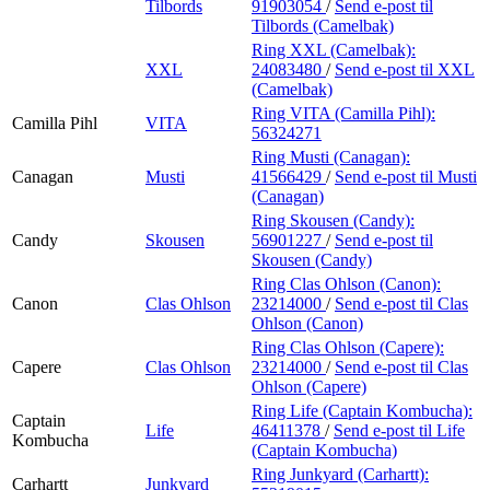
Tilbords
91903054
/
Send e-post
til
Tilbords (Camelbak)
Ring XXL (Camelbak):
XXL
24083480
/
Send e-post
til XXL
(Camelbak)
Ring VITA (Camilla Pihl):
Camilla Pihl
VITA
56324271
Ring Musti (Canagan):
Canagan
Musti
41566429
/
Send e-post
til Musti
(Canagan)
Ring Skousen (Candy):
Candy
Skousen
56901227
/
Send e-post
til
Skousen (Candy)
Ring Clas Ohlson (Canon):
Canon
Clas Ohlson
23214000
/
Send e-post
til Clas
Ohlson (Canon)
Ring Clas Ohlson (Capere):
Capere
Clas Ohlson
23214000
/
Send e-post
til Clas
Ohlson (Capere)
Ring Life (Captain Kombucha):
Captain
Life
46411378
/
Send e-post
til Life
Kombucha
(Captain Kombucha)
Ring Junkyard (Carhartt):
Carhartt
Junkyard