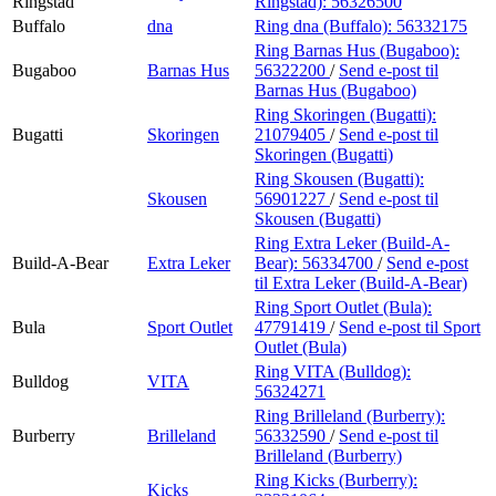
Ringstad
Ringstad):
56326500
Buffalo
dna
Ring dna (Buffalo):
56332175
Ring Barnas Hus (Bugaboo):
Bugaboo
Barnas Hus
56322200
/
Send e-post
til
Barnas Hus (Bugaboo)
Ring Skoringen (Bugatti):
Bugatti
Skoringen
21079405
/
Send e-post
til
Skoringen (Bugatti)
Ring Skousen (Bugatti):
Skousen
56901227
/
Send e-post
til
Skousen (Bugatti)
Ring Extra Leker (Build-A-
Build-A-Bear
Extra Leker
Bear):
56334700
/
Send e-post
til Extra Leker (Build-A-Bear)
Ring Sport Outlet (Bula):
Bula
Sport Outlet
47791419
/
Send e-post
til Sport
Outlet (Bula)
Ring VITA (Bulldog):
Bulldog
VITA
56324271
Ring Brilleland (Burberry):
Burberry
Brilleland
56332590
/
Send e-post
til
Brilleland (Burberry)
Ring Kicks (Burberry):
Kicks