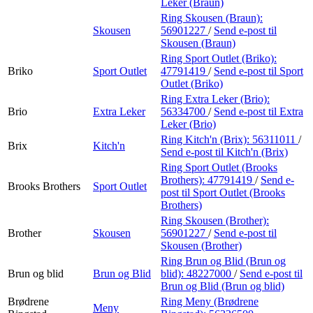
Leker (Braun)
Ring Skousen (Braun):
Skousen
56901227
/
Send e-post
til
Skousen (Braun)
Ring Sport Outlet (Briko):
Briko
Sport Outlet
47791419
/
Send e-post
til Sport
Outlet (Briko)
Ring Extra Leker (Brio):
Brio
Extra Leker
56334700
/
Send e-post
til Extra
Leker (Brio)
Ring Kitch'n (Brix):
56311011
/
Brix
Kitch'n
Send e-post
til Kitch'n (Brix)
Ring Sport Outlet (Brooks
Brothers):
47791419
/
Send e-
Brooks Brothers
Sport Outlet
post
til Sport Outlet (Brooks
Brothers)
Ring Skousen (Brother):
Brother
Skousen
56901227
/
Send e-post
til
Skousen (Brother)
Ring Brun og Blid (Brun og
Brun og blid
Brun og Blid
blid):
48227000
/
Send e-post
til
Brun og Blid (Brun og blid)
Brødrene
Ring Meny (Brødrene
Meny