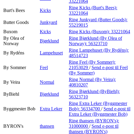
33221064
Ring Kicks (Burt's Bees):
Burt's Bees
Kicks
33221064
Ring Junkyard (Butter Goods):
Butter Goods
Junkyard
55219015
Buxom
Kicks
Ring Kicks (Buxom):
33221064
By Olea of
Ring Bjørklund (By Olea of
Bjørklund
Norway
Norway):
56323710
Ring Lampehuset (By Rydéns):
By Rydéns
Lampehuset
48514723
Ring Feel (By Sommer):
By Sommer
Feel
21053029
/
Send e-post
til Feel
(By Sommer)
Ring Normal (By Veira):
By Veira
Normal
40810207
Ring Bjørklund (ByBiehl):
ByBiehl
Bjørklund
56323710
Ring Extra Leker (Byggmester
Byggmester Bob
Extra Leker
Bob):
56334700
/
Send e-post
til
Extra Leker (Byggmester Bob)
Ring thansen (BYRON's):
BYRON's
thansen
31000000
/
Send e-post
til
thansen (BYRON's)