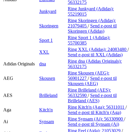
56332175
Ring Junkyard (Adidas):
Junkyard
55219015
Ring Skoringen (Adidas):
Skoringen
21079405
/
Send e-post
til
Skoringen (Adidas)
Ring Sport 1 (Adidas):
Sport 1
55700385
Ring XXL (Adidas):
24083480
/
XXL
Send e-post
til XXL (Adidas)
Ring dna (Adidas Originals):
Adidas Originals
dna
56332175
Ring Skousen (AEG):
AEG
Skousen
56901227
/
Send e-post
til
Skousen (AEG)
Ring Brilleland (AES):
AES
Brilleland
56332590
/
Send e-post
til
Brilleland (AES)
Ring Kitch'n (Aga):
56311011
/
Aga
Kitch'n
Send e-post
til Kitch'n (Aga)
Ring Synsam (Ai):
56330900
/
Ai
Synsam
Send e-post
til Synsam (Ai)
Ring Feel (Aida):
21053029
/