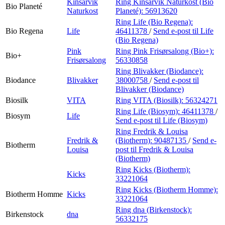
Kinsarvik
Ring Kinsarvik Naturkost (Bio
Bio Planeté
Naturkost
Planeté):
56913620
Ring Life (Bio Regena):
Bio Regena
Life
46411378
/
Send e-post
til Life
(Bio Regena)
Pink
Ring Pink Frisørsalong (Bio+):
Bio+
Frisørsalong
56330858
Ring Blivakker (Biodance):
Biodance
Blivakker
38000758
/
Send e-post
til
Blivakker (Biodance)
Biosilk
VITA
Ring VITA (Biosilk):
56324271
Ring Life (Biosym):
46411378
/
Biosym
Life
Send e-post
til Life (Biosym)
Ring Fredrik & Louisa
Fredrik &
(Biotherm):
90487135
/
Send e-
Biotherm
Louisa
post
til Fredrik & Louisa
(Biotherm)
Ring Kicks (Biotherm):
Kicks
33221064
Ring Kicks (Biotherm Homme):
Biotherm Homme
Kicks
33221064
Ring dna (Birkenstock):
Birkenstock
dna
56332175