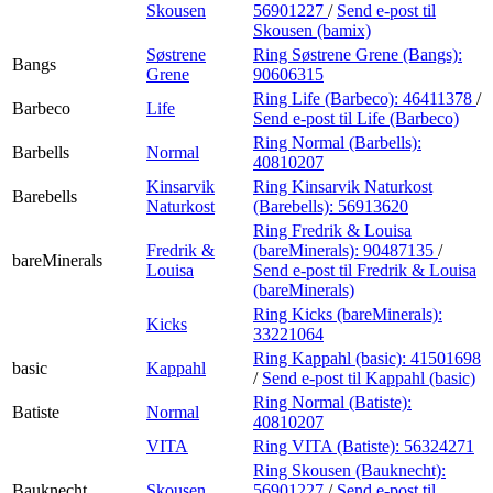
Skousen
56901227
/
Send e-post
til
Skousen (bamix)
Søstrene
Ring Søstrene Grene (Bangs):
Bangs
Grene
90606315
Ring Life (Barbeco):
46411378
/
Barbeco
Life
Send e-post
til Life (Barbeco)
Ring Normal (Barbells):
Barbells
Normal
40810207
Kinsarvik
Ring Kinsarvik Naturkost
Barebells
Naturkost
(Barebells):
56913620
Ring Fredrik & Louisa
Fredrik &
(bareMinerals):
90487135
/
bareMinerals
Louisa
Send e-post
til Fredrik & Louisa
(bareMinerals)
Ring Kicks (bareMinerals):
Kicks
33221064
Ring Kappahl (basic):
41501698
basic
Kappahl
/
Send e-post
til Kappahl (basic)
Ring Normal (Batiste):
Batiste
Normal
40810207
VITA
Ring VITA (Batiste):
56324271
Ring Skousen (Bauknecht):
Bauknecht
Skousen
56901227
/
Send e-post
til