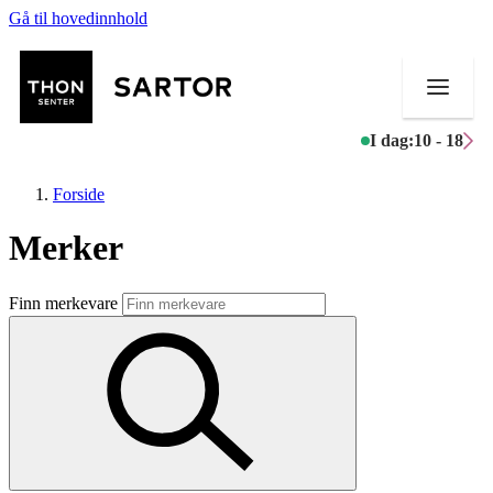
Gå til hovedinnhold
I dag:
10 - 18
Forside
Merker
Butikker
Finn merkevare
Mat og drikke
Aktiviteter
Tilbud
Kundeklubb