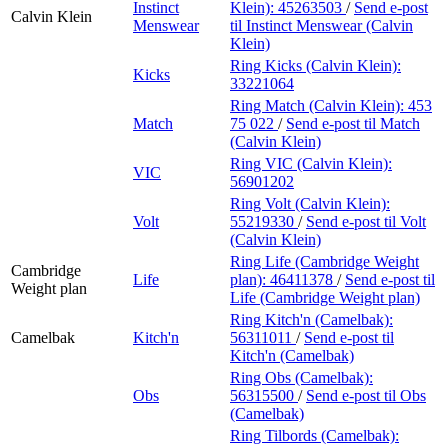
Instinct
Klein):
45263503
/
Send e-post
Calvin Klein
Menswear
til Instinct Menswear (Calvin
Klein)
Ring Kicks (Calvin Klein):
Kicks
33221064
Ring Match (Calvin Klein):
453
Match
75 022
/
Send e-post
til Match
(Calvin Klein)
Ring VIC (Calvin Klein):
VIC
56901202
Ring Volt (Calvin Klein):
Volt
55219330
/
Send e-post
til Volt
(Calvin Klein)
Ring Life (Cambridge Weight
Cambridge
Life
plan):
46411378
/
Send e-post
til
Weight plan
Life (Cambridge Weight plan)
Ring Kitch'n (Camelbak):
Camelbak
Kitch'n
56311011
/
Send e-post
til
Kitch'n (Camelbak)
Ring Obs (Camelbak):
Obs
56315500
/
Send e-post
til Obs
(Camelbak)
Ring Tilbords (Camelbak):