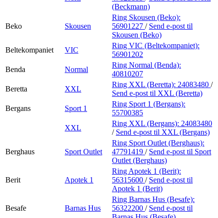
(Beckmann)
Ring Skousen (Beko):
Beko
Skousen
56901227
/
Send e-post
til
Skousen (Beko)
Ring VIC (Beltekompaniet):
Beltekompaniet
VIC
56901202
Ring Normal (Benda):
Benda
Normal
40810207
Ring XXL (Beretta):
24083480
/
Beretta
XXL
Send e-post
til XXL (Beretta)
Ring Sport 1 (Bergans):
Bergans
Sport 1
55700385
Ring XXL (Bergans):
24083480
XXL
/
Send e-post
til XXL (Bergans)
Ring Sport Outlet (Berghaus):
Berghaus
Sport Outlet
47791419
/
Send e-post
til Sport
Outlet (Berghaus)
Ring Apotek 1 (Berit):
Berit
Apotek 1
56315600
/
Send e-post
til
Apotek 1 (Berit)
Ring Barnas Hus (Besafe):
Besafe
Barnas Hus
56322200
/
Send e-post
til
Barnas Hus (Besafe)