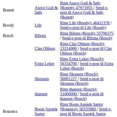
Ring Aseco Gull & Sølv
Aseco Gull &
(Bonett):
47971955
/
Send e-
Bonett
Sølv
post
til Aseco Gull & Sølv
(Bonett)
Ring Life (Boody):
46411378
/
Boody
Life
Send e-post
til Life (Boody)
Ring Bilxtra (Bosch):
55706375
Bosch
Bilxtra
/
Send e-post
til Bilxtra (Bosch)
Ring Clas Ohlson (Bosch):
Clas Ohlson
23214000
/
Send e-post
til Clas
Ohlson (Bosch)
Ring Extra Leker (Bosch):
Extra Leker
56334700
/
Send e-post
til Extra
Leker (Bosch)
Ring Skousen (Bosch):
Skousen
56901227
/
Send e-post
til
Skousen (Bosch)
Ring thansen (Bosch):
thansen
31000000
/
Send e-post
til
thansen (Bosch)
Ring Boots Apotek Sartor
Boots Apotek
(Botanics):
56335960
/
Send e-
Botanics
Sartor
post
til Boots Apotek Sartor