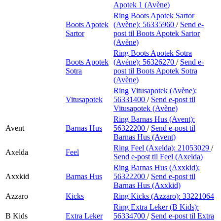
Apotek 1 (Avène)
Ring Boots Apotek Sartor
Boots Apotek
(Avène):
56335960
/
Send e-
Sartor
post
til Boots Apotek Sartor
(Avène)
Ring Boots Apotek Sotra
Boots Apotek
(Avène):
56326270
/
Send e-
Sotra
post
til Boots Apotek Sotra
(Avène)
Ring Vitusapotek (Avène):
Vitusapotek
56331400
/
Send e-post
til
Vitusapotek (Avène)
Ring Barnas Hus (Avent):
Avent
Barnas Hus
56322200
/
Send e-post
til
Barnas Hus (Avent)
Ring Feel (Axelda):
21053029
/
Axelda
Feel
Send e-post
til Feel (Axelda)
Ring Barnas Hus (Axxkid):
Axxkid
Barnas Hus
56322200
/
Send e-post
til
Barnas Hus (Axxkid)
Azzaro
Kicks
Ring Kicks (Azzaro):
33221064
Ring Extra Leker (B Kids):
B Kids
Extra Leker
56334700
/
Send e-post
til Extra