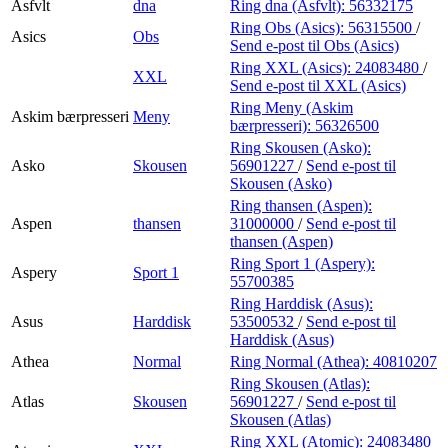
Asfvlt
dna
Ring dna (Asfvlt):
56332175
Ring Obs (Asics):
56315500
/
Asics
Obs
Send e-post
til Obs (Asics)
Ring XXL (Asics):
24083480
/
XXL
Send e-post
til XXL (Asics)
Ring Meny (Askim
Askim bærpresseri
Meny
bærpresseri):
56326500
Ring Skousen (Asko):
Asko
Skousen
56901227
/
Send e-post
til
Skousen (Asko)
Ring thansen (Aspen):
Aspen
thansen
31000000
/
Send e-post
til
thansen (Aspen)
Ring Sport 1 (Aspery):
Aspery
Sport 1
55700385
Ring Harddisk (Asus):
Asus
Harddisk
53500532
/
Send e-post
til
Harddisk (Asus)
Athea
Normal
Ring Normal (Athea):
40810207
Ring Skousen (Atlas):
Atlas
Skousen
56901227
/
Send e-post
til
Skousen (Atlas)
Ring XXL (Atomic):
24083480