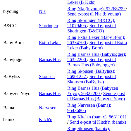
Leker (B Kids)
Ring Nia (b.young):
97268799
/
b.young
Nia
Send e-post
til Nia (b.young)
Ring Skoringen (B&CO):
B&CO
Skoringen
21079405
/
Send e-post
til
Skoringen (B&CO)
Ring Extra Leker (Baby Born):
Baby Born
Extra Leker
56334700
/
Send e-post
til Extra
Leker (Baby Born)
Ring Barnas Hus (Babyjogger):
Babyjogger
Barnas Hus
56322200
/
Send e-post
til
Barnas Hus (Babyjogger)
Ring Skousen (BaByliss):
BaByliss
Skousen
56901227
/
Send e-post
til
Skousen (BaByliss)
Ring Barnas Hus (Babyzen
Babyzen Yoyo
Barnas Hus
Yoyo):
56322200
/
Send e-post
til Barnas Hus (Babyzen Yoyo)
Ring Narvesen (Bama):
Bama
Narvesen
95436805
Ring Kitch'n (bamix):
56311011
bamix
Kitch'n
/
Send e-post
til Kitch'n (bamix)
Ring Skousen (bamix):