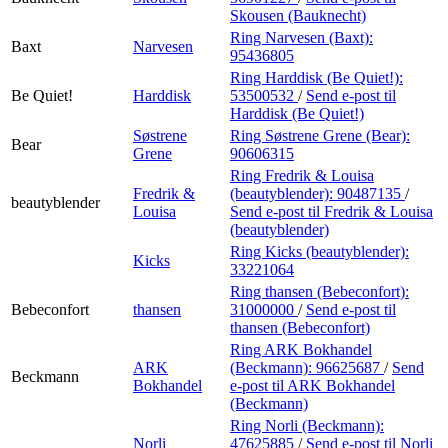
Skousen (Bauknecht)
Ring Narvesen (Baxt):
Baxt
Narvesen
95436805
Ring Harddisk (Be Quiet!):
Be Quiet!
Harddisk
53500532
/
Send e-post
til
Harddisk (Be Quiet!)
Søstrene
Ring Søstrene Grene (Bear):
Bear
Grene
90606315
Ring Fredrik & Louisa
Fredrik &
(beautyblender):
90487135
/
beautyblender
Louisa
Send e-post
til Fredrik & Louisa
(beautyblender)
Ring Kicks (beautyblender):
Kicks
33221064
Ring thansen (Bebeconfort):
Bebeconfort
thansen
31000000
/
Send e-post
til
thansen (Bebeconfort)
Ring ARK Bokhandel
ARK
(Beckmann):
96625687
/
Send
Beckmann
Bokhandel
e-post
til ARK Bokhandel
(Beckmann)
Ring Norli (Beckmann):
Norli
47625885
/
Send e-post
til Norli