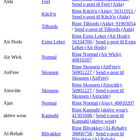
Aida
Feel
Send e-post
til Feel (Aida)
Ring Kitch'n (Aida):
56311011
/
Kitch'n
Send e-post
til Kitch'n (Aida)
Ring Tilbords (Aida):
91903054
Tilbords
/
Send e-post
til Tilbords (Aida)
Ring Extra Leker (Air Hods):
Air Hods
Extra Leker
56334700
/
Send e-post
til Extra
Leker (Air Hods)
Ring Normal (Air Wick):
Air Wick
Normal
40810207
Ring Skousen (AirFree):
AirFree
Skousen
56901227
/
Send e-post
til
Skousen (AirFree)
Ring Skousen (Airocide):
Airocide
Skousen
56901227
/
Send e-post
til
Skousen (Airocide)
Ajax
Normal
Ring Normal (Ajax):
40810207
Ring Kappahl (aktive wear):
aktive wear
Kappahl
41501698
/
Send e-post
til
Kappahl (aktive wear)
Ring Blivakker (Al-Rehab):
Al-Rehab
Blivakker
38000758
/
Send e-post
til
Blivakker (Al-Rehab)