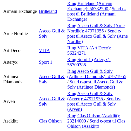
Ring Brilleland (Armani
Exchange):
56332590
/
Send e-
Armani Exchange
Brilleland
post
til Brilleland (Armani
Exchange)
Ring Aseco Gull & Sølv (Arne
Aseco Gull &
Nordlie):
47971955
/
Send e-
Arne Nordlie
Sølv
post
til Aseco Gull & Sølv (Arne
Nordlie)
Ring VITA (Art Deco):
Art Deco
VITA
56324271
Ring Sport 1 (Arteryx):
Arteryx
Sport 1
55700385
Ring Aseco Gull & Sølv
Artlinea
Aseco Gull &
(Artlinea Diamonds):
47971955
Diamonds
Sølv
/
Send e-post
til Aseco Gull &
Sølv (Artlinea Diamonds)
Ring Aseco Gull & Sølv
Aseco Gull &
(Arven):
47971955
/
Send e-
Arven
Sølv
post
til Aseco Gull & Sølv
(Arven)
Ring Clas Ohlson (Asaklitt):
Asaklitt
Clas Ohlson
23214000
/
Send e-post
til Clas
Ohlson (Asaklitt)