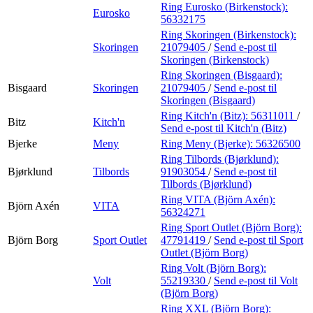
Ring Eurosko (Birkenstock):
Eurosko
56332175
Ring Skoringen (Birkenstock):
Skoringen
21079405
/
Send e-post
til
Skoringen (Birkenstock)
Ring Skoringen (Bisgaard):
Bisgaard
Skoringen
21079405
/
Send e-post
til
Skoringen (Bisgaard)
Ring Kitch'n (Bitz):
56311011
/
Bitz
Kitch'n
Send e-post
til Kitch'n (Bitz)
Bjerke
Meny
Ring Meny (Bjerke):
56326500
Ring Tilbords (Bjørklund):
Bjørklund
Tilbords
91903054
/
Send e-post
til
Tilbords (Bjørklund)
Ring VITA (Björn Axén):
Björn Axén
VITA
56324271
Ring Sport Outlet (Björn Borg):
Björn Borg
Sport Outlet
47791419
/
Send e-post
til Sport
Outlet (Björn Borg)
Ring Volt (Björn Borg):
Volt
55219330
/
Send e-post
til Volt
(Björn Borg)
Ring XXL (Björn Borg):