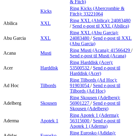
& Fitch)
Ring Kicks (Abercrombie &
Kicks
Fitch):
33221064
Ring XXL (Abilica):
24083480
Abilica
XXL
/
Send e-post
til XXL (Abilica)
Ring XXL (Abu Garcia):
Abu Garcia
XXL
24083480
/
Send e-post
til XXL
(Abu Garcia)
Ring Musti (Acana):
41566429
/
Acana
Musti
Send e-post
til Musti (Acana)
Ring Harddisk (Acer):
Acer
Harddisk
53500532
/
Send e-post
til
Harddisk (Acer)
Ring Tilbords (Ad Hoc):
Ad Hoc
Tilbords
91903054
/
Send e-post
til
Tilbords (Ad Hoc)
Ring Skousen (Adelberg):
Adelberg
Skousen
56901227
/
Send e-post
til
Skousen (Adelberg)
Ring Apotek 1 (Aderma):
Aderma
Apotek 1
56315600
/
Send e-post
til
Apotek 1 (Aderma)
Ring Eurosko (Adidas):
Adidas
Eurosko