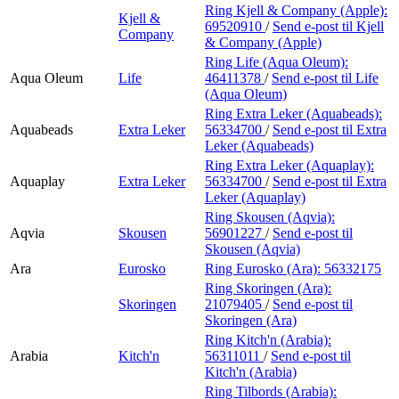
Ring Kjell & Company (Apple):
Kjell &
69520910
/
Send e-post
til Kjell
Company
& Company (Apple)
Ring Life (Aqua Oleum):
Aqua Oleum
Life
46411378
/
Send e-post
til Life
(Aqua Oleum)
Ring Extra Leker (Aquabeads):
Aquabeads
Extra Leker
56334700
/
Send e-post
til Extra
Leker (Aquabeads)
Ring Extra Leker (Aquaplay):
Aquaplay
Extra Leker
56334700
/
Send e-post
til Extra
Leker (Aquaplay)
Ring Skousen (Aqvia):
Aqvia
Skousen
56901227
/
Send e-post
til
Skousen (Aqvia)
Ara
Eurosko
Ring Eurosko (Ara):
56332175
Ring Skoringen (Ara):
Skoringen
21079405
/
Send e-post
til
Skoringen (Ara)
Ring Kitch'n (Arabia):
Arabia
Kitch'n
56311011
/
Send e-post
til
Kitch'n (Arabia)
Ring Tilbords (Arabia):