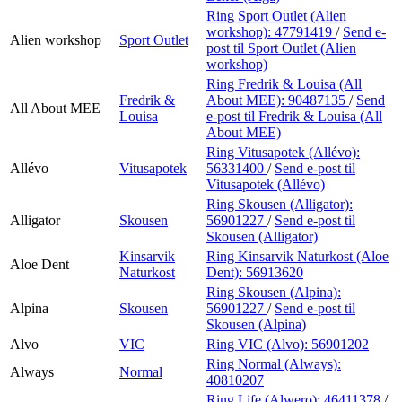
Ring Sport Outlet (Alien
workshop):
47791419
/
Send e-
Alien workshop
Sport Outlet
post
til Sport Outlet (Alien
workshop)
Ring Fredrik & Louisa (All
Fredrik &
About MEE):
90487135
/
Send
All About MEE
Louisa
e-post
til Fredrik & Louisa (All
About MEE)
Ring Vitusapotek (Allévo):
Allévo
Vitusapotek
56331400
/
Send e-post
til
Vitusapotek (Allévo)
Ring Skousen (Alligator):
Alligator
Skousen
56901227
/
Send e-post
til
Skousen (Alligator)
Kinsarvik
Ring Kinsarvik Naturkost (Aloe
Aloe Dent
Naturkost
Dent):
56913620
Ring Skousen (Alpina):
Alpina
Skousen
56901227
/
Send e-post
til
Skousen (Alpina)
Alvo
VIC
Ring VIC (Alvo):
56901202
Ring Normal (Always):
Always
Normal
40810207
Ring Life (Alwero):
46411378
/