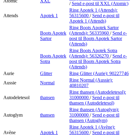
Atomic
XXL
/
Send e-post
til XXL (Atomic)
Ring Apotek 1 (Attends):
Attends
Apotek 1
56315600
/
Send e-post
til
Apotek 1 (Attends)
Ring Boots Apotek Sartor
Boots Apotek
(Attends):
56335960
/
Send e-
Sartor
post
til Boots Apotek Sartor
(Attends)
Ring Boots Apotek Sotra
Boots Apotek
(Attends):
56326270
/
Send e-
Sotra
post
til Boots Apotek Sotra
(Attends)
Aurie
Glitter
Ring Glitter (Aurie):
90227746
Ring Normal (Aussie):
Aussie
Normal
40810207
Ring thansen (Autodeletesol):
Autodeletesol
thansen
31000000
/
Send e-post
til
thansen (Autodeletesol)
Ring thansen (Autoglym):
Autoglym
thansen
31000000
/
Send e-post
til
thansen (Autoglym)
Ring Apotek 1 (Avène):
Avène
Apotek 1
56315600
/
Send e-post
til