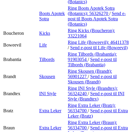
(Botanics)
Ring Boots Apotek Sotra
Boots Apotek
(Botanics):
56326270
/
Send e-
Sotra
post
til Boots Apotek Sotra
(Botanics)
Ring Kicks (Boucheron):
Boucheron
Kicks
33221064
Ring Life (Boweevil):
46411378
Boweevil
Life
/
Send e-post
til Life (Boweevil)
Ring Tilbords (Brabantia):
Brabantia
Tilbords
91903054
/
Send e-post
til
Tilbords (Brabantia)
Ring Skousen (Brandt):
Brandt
Skousen
56901227
/
Send e-post
til
Skousen (Brandt)
Ring INI Style (Brandtex):
Brandtex
INI Style
56324240
/
Send e-post
til INI
Style (Brandtex)
Ring Extra Leker (Bratz):
Bratz
Extra Leker
56334700
/
Send e-post
til Extra
Leker (Bratz)
Ring Extra Leker (Braun):
Braun
Extra Leker
56334700
/
Send e-post
til Extra