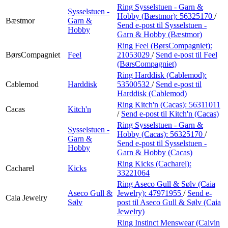
Ring Sysselstuen - Garn &
Sysselstuen -
Hobby (Bæstmor):
56325170
/
Bæstmor
Garn &
Send e-post
til Sysselstuen -
Hobby
Garn & Hobby (Bæstmor)
Ring Feel (BørsCompagniet):
BørsCompagniet
Feel
21053029
/
Send e-post
til Feel
(BørsCompagniet)
Ring Harddisk (Cablemod):
Cablemod
Harddisk
53500532
/
Send e-post
til
Harddisk (Cablemod)
Ring Kitch'n (Cacas):
56311011
Cacas
Kitch'n
/
Send e-post
til Kitch'n (Cacas)
Ring Sysselstuen - Garn &
Sysselstuen -
Hobby (Cacas):
56325170
/
Garn &
Send e-post
til Sysselstuen -
Hobby
Garn & Hobby (Cacas)
Ring Kicks (Cacharel):
Cacharel
Kicks
33221064
Ring Aseco Gull & Sølv (Caia
Aseco Gull &
Jewelry):
47971955
/
Send e-
Caia Jewelry
Sølv
post
til Aseco Gull & Sølv (Caia
Jewelry)
Ring Instinct Menswear (Calvin