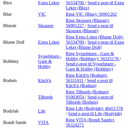
Blox
Extra Leker
56334700
/
Send e-post
til Extra
Leker (Blox)
Blue
VIC
Ring VIC (Blue):
56901202
Ring Skousen (Blueair):
Blueair
Skousen
56901227
/
Send e-post
til
Skousen (Blueair)
Ring Extra Leker (Blume Doll):
Blume Doll
Extra Leker
56334700
/
Send e-post
til Extra
Leker (Blume Doll)
Ring Sysselstuen - Garn &
Sysselstuen -
Hobby (Bobbiny):
56325170
/
Bobbiny
Garn &
Send e-post
til Sysselstuen -
Hobby
Garn & Hobby (Bobbiny)
Ring Kitch'n (Bodum):
Bodum
Kitch'n
56311011
/
Send e-post
til
Kitch'n (Bodum)
Ring Tilbords (Bodum):
Tilbords
91903054
/
Send e-post
til
Tilbords (Bodum)
Ring Life (Bodylab):
46411378
Bodylab
Life
/
Send e-post
til Life (Bodylab)
Ring VITA (Bondi Sands):
Bondi Sands
VITA
56324271