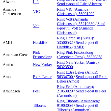
Alwero
Life
Send e-post
til Life (Alwero)
Amanda
Ring VIC (Amanda
VIC
Christensen
Christensen):
56901202
Ring Volt (Amanda
Christensen):
55219330
/
Send
Volt
e-post
til Volt (Amanda
Christensen)
Ring Harddisk (AMD):
AMD
Harddisk
53500532
/
Send e-post
til
Harddisk (AMD)
Pink
Ring Pink Frisørsalong
American Crew
Frisørsalong
(American Crew):
56330858
Ring New Yorker (Amisu):
Amisu
New Yorker
56323590
Ring Extra Leker (Amos):
Amos
Extra Leker
56334700
/
Send e-post
til Extra
Leker (Amos)
Ring Feel (Amundsen):
Amundsen
Feel
21053029
/
Send e-post
til Feel
(Amundsen)
Ring Tilbords (Amundsen):
Tilbords
91903054
/
Send e-post
til
Tilbords (Amundsen)