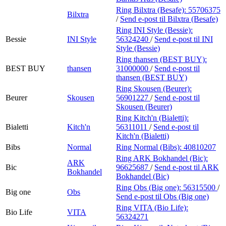
Ring Bilxtra (Besafe):
55706375
Bilxtra
/
Send e-post
til Bilxtra (Besafe)
Ring INI Style (Bessie):
Bessie
INI Style
56324240
/
Send e-post
til INI
Style (Bessie)
Ring thansen (BEST BUY):
BEST BUY
thansen
31000000
/
Send e-post
til
thansen (BEST BUY)
Ring Skousen (Beurer):
Beurer
Skousen
56901227
/
Send e-post
til
Skousen (Beurer)
Ring Kitch'n (Bialetti):
Bialetti
Kitch'n
56311011
/
Send e-post
til
Kitch'n (Bialetti)
Bibs
Normal
Ring Normal (Bibs):
40810207
Ring ARK Bokhandel (Bic):
ARK
Bic
96625687
/
Send e-post
til ARK
Bokhandel
Bokhandel (Bic)
Ring Obs (Big one):
56315500
/
Big one
Obs
Send e-post
til Obs (Big one)
Ring VITA (Bio Life):
Bio Life
VITA
56324271