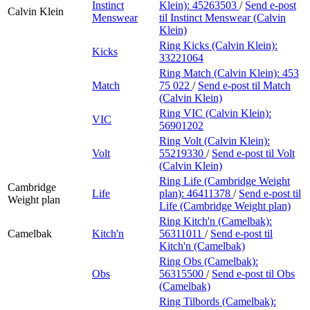
Instinct
Klein):
45263503
/
Send e-post
Calvin Klein
Menswear
til Instinct Menswear (Calvin
Klein)
Ring Kicks (Calvin Klein):
Kicks
33221064
Ring Match (Calvin Klein):
453
Match
75 022
/
Send e-post
til Match
(Calvin Klein)
Ring VIC (Calvin Klein):
VIC
56901202
Ring Volt (Calvin Klein):
Volt
55219330
/
Send e-post
til Volt
(Calvin Klein)
Ring Life (Cambridge Weight
Cambridge
Life
plan):
46411378
/
Send e-post
til
Weight plan
Life (Cambridge Weight plan)
Ring Kitch'n (Camelbak):
Camelbak
Kitch'n
56311011
/
Send e-post
til
Kitch'n (Camelbak)
Ring Obs (Camelbak):
Obs
56315500
/
Send e-post
til Obs
(Camelbak)
Ring Tilbords (Camelbak):