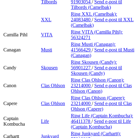
Tilbords
91903054
/
Send e-post
til
Tilbords (Camelbak)
Ring XXL (Camelbak):
XXL
24083480
/
Send e-post
til XXL
(Camelbak)
Ring VITA (Camilla Pihl):
Camilla Pihl
VITA
56324271
Ring Musti (Canagan):
Canagan
Musti
41566429
/
Send e-post
til Musti
(Canagan)
Ring Skousen (Candy):
Candy
Skousen
56901227
/
Send e-post
til
Skousen (Candy)
Ring Clas Ohlson (Canon):
Canon
Clas Ohlson
23214000
/
Send e-post
til Clas
Ohlson (Canon)
Ring Clas Ohlson (Capere):
Capere
Clas Ohlson
23214000
/
Send e-post
til Clas
Ohlson (Capere)
Ring Life (Captain Kombucha):
Captain
Life
46411378
/
Send e-post
til Life
Kombucha
(Captain Kombucha)
Ring Junkyard (Carhartt):
Carhartt
Junkyard