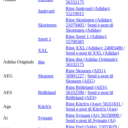
56332175
Ring Junkyard (Adidas):
Junkyard
55219015
Ring Skoringen (Adidas):
Skoringen
21079405
/
Send e-post
til
Skoringen (Adidas)
Ring Sport 1 (Adidas):
Sport 1
55700385
Ring XXL (Adidas):
24083480
/
XXL
Send e-post
til XXL (Adidas)
Ring dna (Adidas Originals):
Adidas Originals
dna
56332175
Ring Skousen (AEG):
AEG
Skousen
56901227
/
Send e-post
til
Skousen (AEG)
Ring Brilleland (AES):
AES
Brilleland
56332590
/
Send e-post
til
Brilleland (AES)
Ring Kitch'n (Aga):
56311011
/
Aga
Kitch'n
Send e-post
til Kitch'n (Aga)
Ring Synsam (Ai):
56330900
/
Ai
Synsam
Send e-post
til Synsam (Ai)
Ring Feel (Aida):
21053029
/