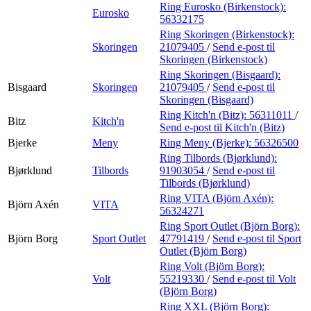
Ring Eurosko (Birkenstock):
Eurosko
56332175
Ring Skoringen (Birkenstock):
Skoringen
21079405
/
Send e-post
til
Skoringen (Birkenstock)
Ring Skoringen (Bisgaard):
Bisgaard
Skoringen
21079405
/
Send e-post
til
Skoringen (Bisgaard)
Ring Kitch'n (Bitz):
56311011
/
Bitz
Kitch'n
Send e-post
til Kitch'n (Bitz)
Bjerke
Meny
Ring Meny (Bjerke):
56326500
Ring Tilbords (Bjørklund):
Bjørklund
Tilbords
91903054
/
Send e-post
til
Tilbords (Bjørklund)
Ring VITA (Björn Axén):
Björn Axén
VITA
56324271
Ring Sport Outlet (Björn Borg):
Björn Borg
Sport Outlet
47791419
/
Send e-post
til Sport
Outlet (Björn Borg)
Ring Volt (Björn Borg):
Volt
55219330
/
Send e-post
til Volt
(Björn Borg)
Ring XXL (Björn Borg):