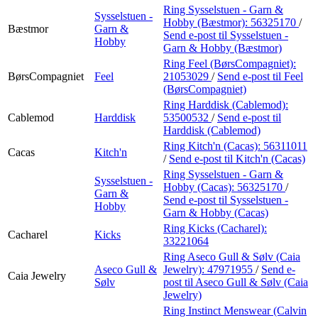
Ring Sysselstuen - Garn &
Sysselstuen -
Hobby (Bæstmor):
56325170
/
Bæstmor
Garn &
Send e-post
til Sysselstuen -
Hobby
Garn & Hobby (Bæstmor)
Ring Feel (BørsCompagniet):
BørsCompagniet
Feel
21053029
/
Send e-post
til Feel
(BørsCompagniet)
Ring Harddisk (Cablemod):
Cablemod
Harddisk
53500532
/
Send e-post
til
Harddisk (Cablemod)
Ring Kitch'n (Cacas):
56311011
Cacas
Kitch'n
/
Send e-post
til Kitch'n (Cacas)
Ring Sysselstuen - Garn &
Sysselstuen -
Hobby (Cacas):
56325170
/
Garn &
Send e-post
til Sysselstuen -
Hobby
Garn & Hobby (Cacas)
Ring Kicks (Cacharel):
Cacharel
Kicks
33221064
Ring Aseco Gull & Sølv (Caia
Aseco Gull &
Jewelry):
47971955
/
Send e-
Caia Jewelry
Sølv
post
til Aseco Gull & Sølv (Caia
Jewelry)
Ring Instinct Menswear (Calvin