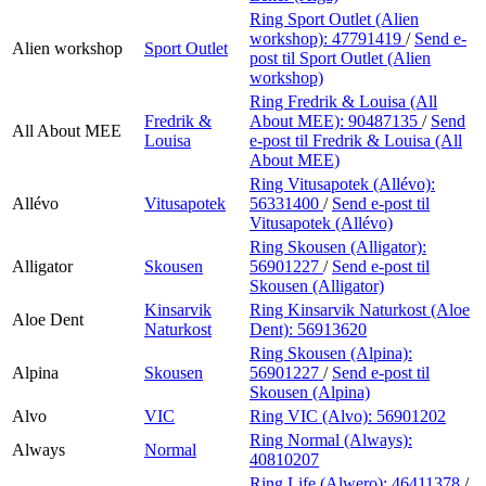
Ring Sport Outlet (Alien
workshop):
47791419
/
Send e-
Alien workshop
Sport Outlet
post
til Sport Outlet (Alien
workshop)
Ring Fredrik & Louisa (All
Fredrik &
About MEE):
90487135
/
Send
All About MEE
Louisa
e-post
til Fredrik & Louisa (All
About MEE)
Ring Vitusapotek (Allévo):
Allévo
Vitusapotek
56331400
/
Send e-post
til
Vitusapotek (Allévo)
Ring Skousen (Alligator):
Alligator
Skousen
56901227
/
Send e-post
til
Skousen (Alligator)
Kinsarvik
Ring Kinsarvik Naturkost (Aloe
Aloe Dent
Naturkost
Dent):
56913620
Ring Skousen (Alpina):
Alpina
Skousen
56901227
/
Send e-post
til
Skousen (Alpina)
Alvo
VIC
Ring VIC (Alvo):
56901202
Ring Normal (Always):
Always
Normal
40810207
Ring Life (Alwero):
46411378
/