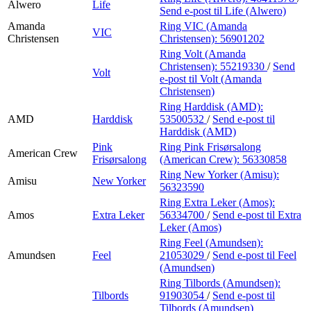
Alwero
Life
Send e-post
til Life (Alwero)
Amanda
Ring VIC (Amanda
VIC
Christensen
Christensen):
56901202
Ring Volt (Amanda
Christensen):
55219330
/
Send
Volt
e-post
til Volt (Amanda
Christensen)
Ring Harddisk (AMD):
AMD
Harddisk
53500532
/
Send e-post
til
Harddisk (AMD)
Pink
Ring Pink Frisørsalong
American Crew
Frisørsalong
(American Crew):
56330858
Ring New Yorker (Amisu):
Amisu
New Yorker
56323590
Ring Extra Leker (Amos):
Amos
Extra Leker
56334700
/
Send e-post
til Extra
Leker (Amos)
Ring Feel (Amundsen):
Amundsen
Feel
21053029
/
Send e-post
til Feel
(Amundsen)
Ring Tilbords (Amundsen):
Tilbords
91903054
/
Send e-post
til
Tilbords (Amundsen)