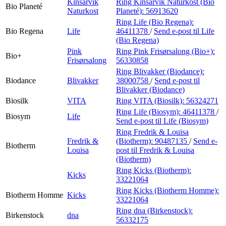
Kinsarvik
Ring Kinsarvik Naturkost (Bio
Bio Planeté
Naturkost
Planeté):
56913620
Ring Life (Bio Regena):
Bio Regena
Life
46411378
/
Send e-post
til Life
(Bio Regena)
Pink
Ring Pink Frisørsalong (Bio+):
Bio+
Frisørsalong
56330858
Ring Blivakker (Biodance):
Biodance
Blivakker
38000758
/
Send e-post
til
Blivakker (Biodance)
Biosilk
VITA
Ring VITA (Biosilk):
56324271
Ring Life (Biosym):
46411378
/
Biosym
Life
Send e-post
til Life (Biosym)
Ring Fredrik & Louisa
Fredrik &
(Biotherm):
90487135
/
Send e-
Biotherm
Louisa
post
til Fredrik & Louisa
(Biotherm)
Ring Kicks (Biotherm):
Kicks
33221064
Ring Kicks (Biotherm Homme):
Biotherm Homme
Kicks
33221064
Ring dna (Birkenstock):
Birkenstock
dna
56332175