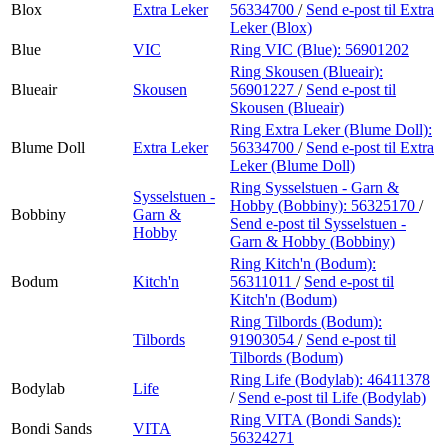
Blox
Extra Leker
56334700
/
Send e-post
til Extra
Leker (Blox)
Blue
VIC
Ring VIC (Blue):
56901202
Ring Skousen (Blueair):
Blueair
Skousen
56901227
/
Send e-post
til
Skousen (Blueair)
Ring Extra Leker (Blume Doll):
Blume Doll
Extra Leker
56334700
/
Send e-post
til Extra
Leker (Blume Doll)
Ring Sysselstuen - Garn &
Sysselstuen -
Hobby (Bobbiny):
56325170
/
Bobbiny
Garn &
Send e-post
til Sysselstuen -
Hobby
Garn & Hobby (Bobbiny)
Ring Kitch'n (Bodum):
Bodum
Kitch'n
56311011
/
Send e-post
til
Kitch'n (Bodum)
Ring Tilbords (Bodum):
Tilbords
91903054
/
Send e-post
til
Tilbords (Bodum)
Ring Life (Bodylab):
46411378
Bodylab
Life
/
Send e-post
til Life (Bodylab)
Ring VITA (Bondi Sands):
Bondi Sands
VITA
56324271