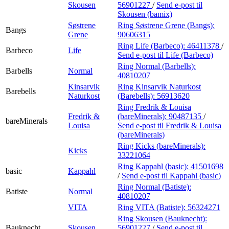
Skousen
56901227
/
Send e-post
til
Skousen (bamix)
Søstrene
Ring Søstrene Grene (Bangs):
Bangs
Grene
90606315
Ring Life (Barbeco):
46411378
/
Barbeco
Life
Send e-post
til Life (Barbeco)
Ring Normal (Barbells):
Barbells
Normal
40810207
Kinsarvik
Ring Kinsarvik Naturkost
Barebells
Naturkost
(Barebells):
56913620
Ring Fredrik & Louisa
Fredrik &
(bareMinerals):
90487135
/
bareMinerals
Louisa
Send e-post
til Fredrik & Louisa
(bareMinerals)
Ring Kicks (bareMinerals):
Kicks
33221064
Ring Kappahl (basic):
41501698
basic
Kappahl
/
Send e-post
til Kappahl (basic)
Ring Normal (Batiste):
Batiste
Normal
40810207
VITA
Ring VITA (Batiste):
56324271
Ring Skousen (Bauknecht):
Bauknecht
Skousen
56901227
/
Send e-post
til