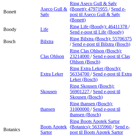
Ring Aseco Gull & Sølv
Aseco Gull &
(Bonett):
47971955
/
Send e-
Bonett
Sølv
post
til Aseco Gull & Sølv
(Bonett)
Ring Life (Boody):
46411378
/
Boody
Life
Send e-post
til Life (Boody)
Ring Bilxtra (Bosch):
55706375
Bosch
Bilxtra
/
Send e-post
til Bilxtra (Bosch)
Ring Clas Ohlson (Bosch):
Clas Ohlson
23214000
/
Send e-post
til Clas
Ohlson (Bosch)
Ring Extra Leker (Bosch):
Extra Leker
56334700
/
Send e-post
til Extra
Leker (Bosch)
Ring Skousen (Bosch):
Skousen
56901227
/
Send e-post
til
Skousen (Bosch)
Ring thansen (Bosch):
thansen
31000000
/
Send e-post
til
thansen (Bosch)
Ring Boots Apotek Sartor
Boots Apotek
(Botanics):
56335960
/
Send e-
Botanics
Sartor
post
til Boots Apotek Sartor