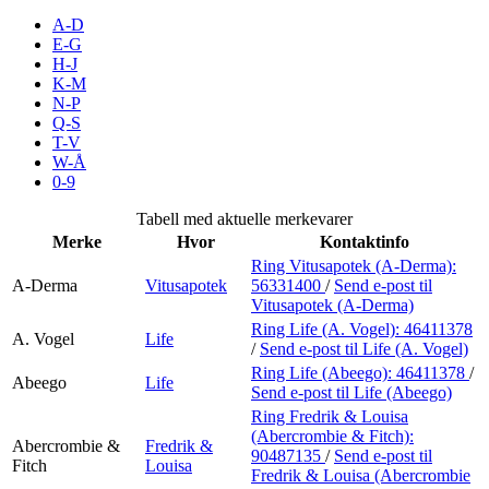
Inspirasjon
A-D
E-G
H-J
K-M
N-P
Søk
Q-S
T-V
W-Å
0-9
Åpningstider
Tabell med aktuelle merkevarer
Merke
Hvor
Kontaktinfo
Praktisk informasjon
Ring Vitusapotek (A-Derma):
A-Derma
Vitusapotek
56331400
/
Send e-post
til
Ledige stillinger
Vitusapotek (A-Derma)
Magasin
Ring Life (A. Vogel):
46411378
A. Vogel
Life
/
Send e-post
til Life (A. Vogel)
Gavekort
Ring Life (Abeego):
46411378
/
Abeego
Life
Send e-post
til Life (Abeego)
Finn frem
Ring Fredrik & Louisa
(Abercrombie & Fitch):
Abercrombie &
Fredrik &
90487135
/
Send e-post
til
Fitch
Louisa
Fredrik & Louisa (Abercrombie