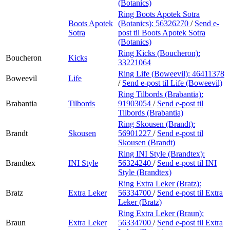
(Botanics)
Ring Boots Apotek Sotra
Boots Apotek
(Botanics):
56326270
/
Send e-
Sotra
post
til Boots Apotek Sotra
(Botanics)
Ring Kicks (Boucheron):
Boucheron
Kicks
33221064
Ring Life (Boweevil):
46411378
Boweevil
Life
/
Send e-post
til Life (Boweevil)
Ring Tilbords (Brabantia):
Brabantia
Tilbords
91903054
/
Send e-post
til
Tilbords (Brabantia)
Ring Skousen (Brandt):
Brandt
Skousen
56901227
/
Send e-post
til
Skousen (Brandt)
Ring INI Style (Brandtex):
Brandtex
INI Style
56324240
/
Send e-post
til INI
Style (Brandtex)
Ring Extra Leker (Bratz):
Bratz
Extra Leker
56334700
/
Send e-post
til Extra
Leker (Bratz)
Ring Extra Leker (Braun):
Braun
Extra Leker
56334700
/
Send e-post
til Extra