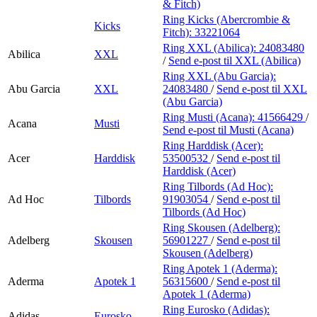
& Fitch)
Ring Kicks (Abercrombie &
Kicks
Fitch):
33221064
Ring XXL (Abilica):
24083480
Abilica
XXL
/
Send e-post
til XXL (Abilica)
Ring XXL (Abu Garcia):
Abu Garcia
XXL
24083480
/
Send e-post
til XXL
(Abu Garcia)
Ring Musti (Acana):
41566429
/
Acana
Musti
Send e-post
til Musti (Acana)
Ring Harddisk (Acer):
Acer
Harddisk
53500532
/
Send e-post
til
Harddisk (Acer)
Ring Tilbords (Ad Hoc):
Ad Hoc
Tilbords
91903054
/
Send e-post
til
Tilbords (Ad Hoc)
Ring Skousen (Adelberg):
Adelberg
Skousen
56901227
/
Send e-post
til
Skousen (Adelberg)
Ring Apotek 1 (Aderma):
Aderma
Apotek 1
56315600
/
Send e-post
til
Apotek 1 (Aderma)
Ring Eurosko (Adidas):
Adidas
Eurosko