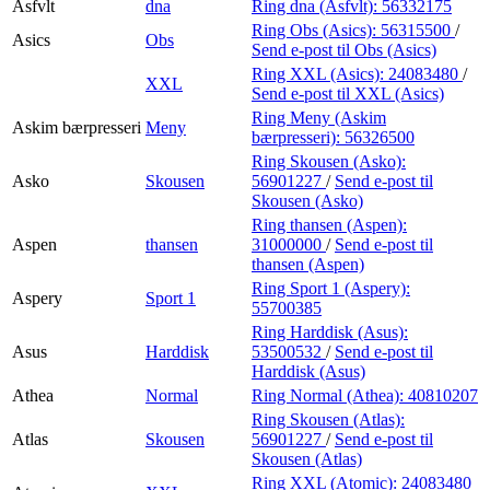
Asfvlt
dna
Ring dna (Asfvlt):
56332175
Ring Obs (Asics):
56315500
/
Asics
Obs
Send e-post
til Obs (Asics)
Ring XXL (Asics):
24083480
/
XXL
Send e-post
til XXL (Asics)
Ring Meny (Askim
Askim bærpresseri
Meny
bærpresseri):
56326500
Ring Skousen (Asko):
Asko
Skousen
56901227
/
Send e-post
til
Skousen (Asko)
Ring thansen (Aspen):
Aspen
thansen
31000000
/
Send e-post
til
thansen (Aspen)
Ring Sport 1 (Aspery):
Aspery
Sport 1
55700385
Ring Harddisk (Asus):
Asus
Harddisk
53500532
/
Send e-post
til
Harddisk (Asus)
Athea
Normal
Ring Normal (Athea):
40810207
Ring Skousen (Atlas):
Atlas
Skousen
56901227
/
Send e-post
til
Skousen (Atlas)
Ring XXL (Atomic):
24083480