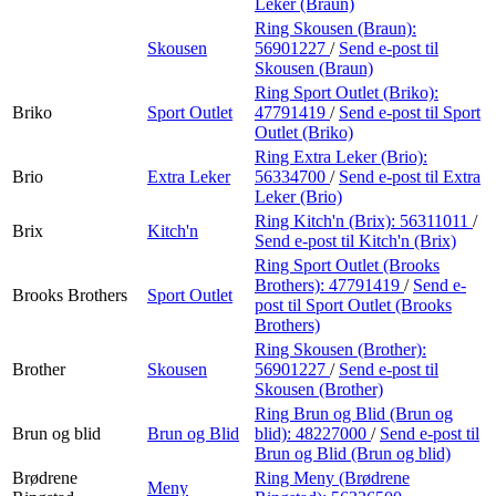
Leker (Braun)
Ring Skousen (Braun):
Skousen
56901227
/
Send e-post
til
Skousen (Braun)
Ring Sport Outlet (Briko):
Briko
Sport Outlet
47791419
/
Send e-post
til Sport
Outlet (Briko)
Ring Extra Leker (Brio):
Brio
Extra Leker
56334700
/
Send e-post
til Extra
Leker (Brio)
Ring Kitch'n (Brix):
56311011
/
Brix
Kitch'n
Send e-post
til Kitch'n (Brix)
Ring Sport Outlet (Brooks
Brothers):
47791419
/
Send e-
Brooks Brothers
Sport Outlet
post
til Sport Outlet (Brooks
Brothers)
Ring Skousen (Brother):
Brother
Skousen
56901227
/
Send e-post
til
Skousen (Brother)
Ring Brun og Blid (Brun og
Brun og blid
Brun og Blid
blid):
48227000
/
Send e-post
til
Brun og Blid (Brun og blid)
Brødrene
Ring Meny (Brødrene
Meny