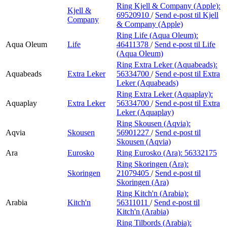
Ring Kjell & Company (Apple):
Kjell &
69520910
/
Send e-post
til Kjell
Company
& Company (Apple)
Ring Life (Aqua Oleum):
Aqua Oleum
Life
46411378
/
Send e-post
til Life
(Aqua Oleum)
Ring Extra Leker (Aquabeads):
Aquabeads
Extra Leker
56334700
/
Send e-post
til Extra
Leker (Aquabeads)
Ring Extra Leker (Aquaplay):
Aquaplay
Extra Leker
56334700
/
Send e-post
til Extra
Leker (Aquaplay)
Ring Skousen (Aqvia):
Aqvia
Skousen
56901227
/
Send e-post
til
Skousen (Aqvia)
Ara
Eurosko
Ring Eurosko (Ara):
56332175
Ring Skoringen (Ara):
Skoringen
21079405
/
Send e-post
til
Skoringen (Ara)
Ring Kitch'n (Arabia):
Arabia
Kitch'n
56311011
/
Send e-post
til
Kitch'n (Arabia)
Ring Tilbords (Arabia):