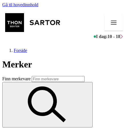
Gå til hovedinnhold
I dag:
10 - 18
Forside
Merker
Butikker
Finn merkevare
Mat og drikke
Aktiviteter
Tilbud
Kundeklubb