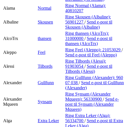
Ring Normal (Alama):
Alama
Normal
40810207
Ring Skousen (Albaline):
Albaline
Skousen
56901227
/
Send e-post
til
Skousen (Albaline)
Ring thansen (AlcoTrx):
AlcoTrx
thansen
31000000
/
Send e-post
til
thansen (AlcoTrx)
Ring Feel (Aleppo):
21053029
/
Aleppo
Feel
Send e-post
til Feel (Aleppo)
Ring Tilbords (Alessi):
Alessi
Tilbords
91903054
/
Send e-post
til
Tilbords (Alessi)
Ring Gullfunn (Alexander):
960
Alexander
Gullfunn
07 038
/
Send e-post
til Gullfunn
(Alexander)
Ring Synsam (Alexander
Alexander
Mqueen):
56330900
/
Send e-
Synsam
Mqueen
post
til Synsam (Alexander
Mqueen)
Ring Extra Leker (Alga):
Alga
Extra Leker
56334700
/
Send e-post
til Extra
Leker (Alga)