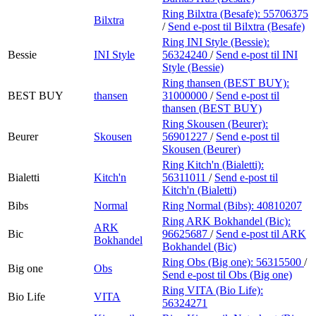
Ring Bilxtra (Besafe):
55706375
Bilxtra
/
Send e-post
til Bilxtra (Besafe)
Ring INI Style (Bessie):
Bessie
INI Style
56324240
/
Send e-post
til INI
Style (Bessie)
Ring thansen (BEST BUY):
BEST BUY
thansen
31000000
/
Send e-post
til
thansen (BEST BUY)
Ring Skousen (Beurer):
Beurer
Skousen
56901227
/
Send e-post
til
Skousen (Beurer)
Ring Kitch'n (Bialetti):
Bialetti
Kitch'n
56311011
/
Send e-post
til
Kitch'n (Bialetti)
Bibs
Normal
Ring Normal (Bibs):
40810207
Ring ARK Bokhandel (Bic):
ARK
Bic
96625687
/
Send e-post
til ARK
Bokhandel
Bokhandel (Bic)
Ring Obs (Big one):
56315500
/
Big one
Obs
Send e-post
til Obs (Big one)
Ring VITA (Bio Life):
Bio Life
VITA
56324271