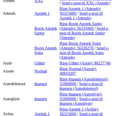
Atomic
XXL
/
Send e-post
til XXL (Atomic)
Ring Apotek 1 (Attends):
Attends
Apotek 1
56315600
/
Send e-post
til
Apotek 1 (Attends)
Ring Boots Apotek Sartor
Boots Apotek
(Attends):
56335960
/
Send e-
Sartor
post
til Boots Apotek Sartor
(Attends)
Ring Boots Apotek Sotra
Boots Apotek
(Attends):
56326270
/
Send e-
Sotra
post
til Boots Apotek Sotra
(Attends)
Aurie
Glitter
Ring Glitter (Aurie):
90227746
Ring Normal (Aussie):
Aussie
Normal
40810207
Ring thansen (Autodeletesol):
Autodeletesol
thansen
31000000
/
Send e-post
til
thansen (Autodeletesol)
Ring thansen (Autoglym):
Autoglym
thansen
31000000
/
Send e-post
til
thansen (Autoglym)
Ring Apotek 1 (Avène):
Avène
Apotek 1
56315600
/
Send e-post
til