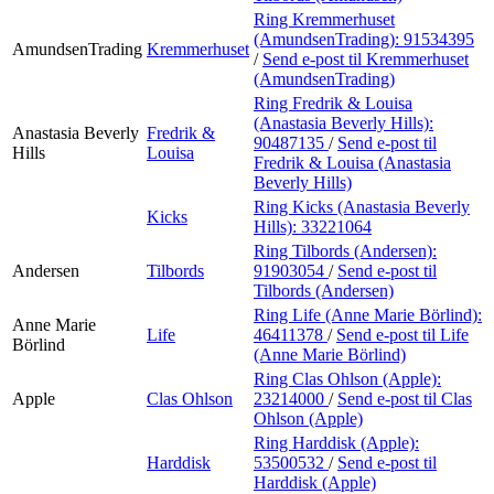
Ring Kremmerhuset
(AmundsenTrading):
91534395
AmundsenTrading
Kremmerhuset
/
Send e-post
til Kremmerhuset
(AmundsenTrading)
Ring Fredrik & Louisa
(Anastasia Beverly Hills):
Anastasia Beverly
Fredrik &
90487135
/
Send e-post
til
Hills
Louisa
Fredrik & Louisa (Anastasia
Beverly Hills)
Ring Kicks (Anastasia Beverly
Kicks
Hills):
33221064
Ring Tilbords (Andersen):
Andersen
Tilbords
91903054
/
Send e-post
til
Tilbords (Andersen)
Ring Life (Anne Marie Börlind):
Anne Marie
Life
46411378
/
Send e-post
til Life
Börlind
(Anne Marie Börlind)
Ring Clas Ohlson (Apple):
Apple
Clas Ohlson
23214000
/
Send e-post
til Clas
Ohlson (Apple)
Ring Harddisk (Apple):
Harddisk
53500532
/
Send e-post
til
Harddisk (Apple)