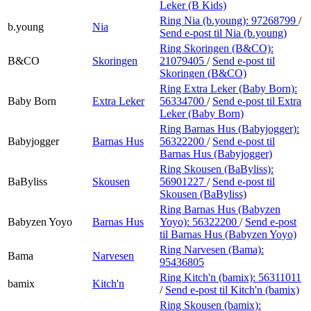
Leker (B Kids)
Ring Nia (b.young):
97268799
/
b.young
Nia
Send e-post
til Nia (b.young)
Ring Skoringen (B&CO):
B&CO
Skoringen
21079405
/
Send e-post
til
Skoringen (B&CO)
Ring Extra Leker (Baby Born):
Baby Born
Extra Leker
56334700
/
Send e-post
til Extra
Leker (Baby Born)
Ring Barnas Hus (Babyjogger):
Babyjogger
Barnas Hus
56322200
/
Send e-post
til
Barnas Hus (Babyjogger)
Ring Skousen (BaByliss):
BaByliss
Skousen
56901227
/
Send e-post
til
Skousen (BaByliss)
Ring Barnas Hus (Babyzen
Babyzen Yoyo
Barnas Hus
Yoyo):
56322200
/
Send e-post
til Barnas Hus (Babyzen Yoyo)
Ring Narvesen (Bama):
Bama
Narvesen
95436805
Ring Kitch'n (bamix):
56311011
bamix
Kitch'n
/
Send e-post
til Kitch'n (bamix)
Ring Skousen (bamix):