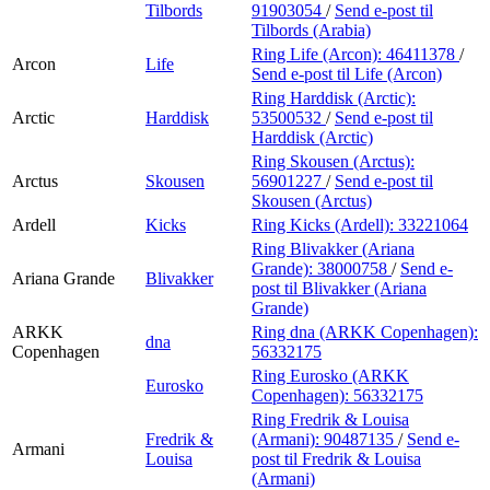
Tilbords
91903054
/
Send e-post
til
Tilbords (Arabia)
Ring Life (Arcon):
46411378
/
Arcon
Life
Send e-post
til Life (Arcon)
Ring Harddisk (Arctic):
Arctic
Harddisk
53500532
/
Send e-post
til
Harddisk (Arctic)
Ring Skousen (Arctus):
Arctus
Skousen
56901227
/
Send e-post
til
Skousen (Arctus)
Ardell
Kicks
Ring Kicks (Ardell):
33221064
Ring Blivakker (Ariana
Grande):
38000758
/
Send e-
Ariana Grande
Blivakker
post
til Blivakker (Ariana
Grande)
ARKK
Ring dna (ARKK Copenhagen):
dna
Copenhagen
56332175
Ring Eurosko (ARKK
Eurosko
Copenhagen):
56332175
Ring Fredrik & Louisa
Fredrik &
(Armani):
90487135
/
Send e-
Armani
Louisa
post
til Fredrik & Louisa
(Armani)