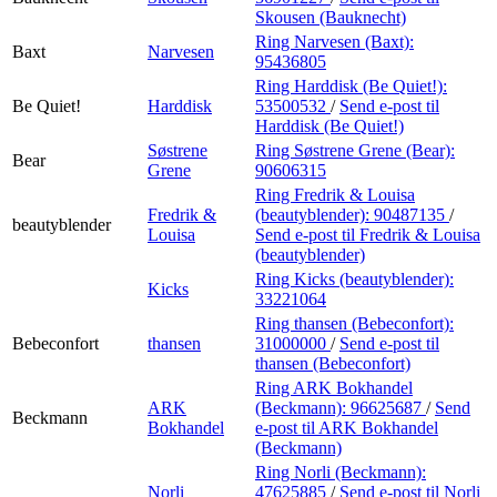
Skousen (Bauknecht)
Ring Narvesen (Baxt):
Baxt
Narvesen
95436805
Ring Harddisk (Be Quiet!):
Be Quiet!
Harddisk
53500532
/
Send e-post
til
Harddisk (Be Quiet!)
Søstrene
Ring Søstrene Grene (Bear):
Bear
Grene
90606315
Ring Fredrik & Louisa
Fredrik &
(beautyblender):
90487135
/
beautyblender
Louisa
Send e-post
til Fredrik & Louisa
(beautyblender)
Ring Kicks (beautyblender):
Kicks
33221064
Ring thansen (Bebeconfort):
Bebeconfort
thansen
31000000
/
Send e-post
til
thansen (Bebeconfort)
Ring ARK Bokhandel
ARK
(Beckmann):
96625687
/
Send
Beckmann
Bokhandel
e-post
til ARK Bokhandel
(Beckmann)
Ring Norli (Beckmann):
Norli
47625885
/
Send e-post
til Norli