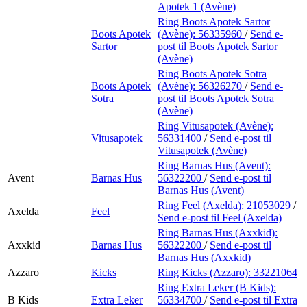
Apotek 1 (Avène)
Ring Boots Apotek Sartor
Boots Apotek
(Avène):
56335960
/
Send e-
Sartor
post
til Boots Apotek Sartor
(Avène)
Ring Boots Apotek Sotra
Boots Apotek
(Avène):
56326270
/
Send e-
Sotra
post
til Boots Apotek Sotra
(Avène)
Ring Vitusapotek (Avène):
Vitusapotek
56331400
/
Send e-post
til
Vitusapotek (Avène)
Ring Barnas Hus (Avent):
Avent
Barnas Hus
56322200
/
Send e-post
til
Barnas Hus (Avent)
Ring Feel (Axelda):
21053029
/
Axelda
Feel
Send e-post
til Feel (Axelda)
Ring Barnas Hus (Axxkid):
Axxkid
Barnas Hus
56322200
/
Send e-post
til
Barnas Hus (Axxkid)
Azzaro
Kicks
Ring Kicks (Azzaro):
33221064
Ring Extra Leker (B Kids):
B Kids
Extra Leker
56334700
/
Send e-post
til Extra