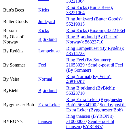
33221064
Ring Kicks (Burt's Bees):
Burt's Bees
Kicks
33221064
Ring Junkyard (Butter Goods):
Butter Goods
Junkyard
55219015
Buxom
Kicks
Ring Kicks (Buxom):
33221064
By Olea of
Ring Bjørklund (By Olea of
Bjørklund
Norway
Norway):
56323710
Ring Lampehuset (By Rydéns):
By Rydéns
Lampehuset
48514723
Ring Feel (By Sommer):
By Sommer
Feel
21053029
/
Send e-post
til Feel
(By Sommer)
Ring Normal (By Veira):
By Veira
Normal
40810207
Ring Bjørklund (ByBiehl):
ByBiehl
Bjørklund
56323710
Ring Extra Leker (Byggmester
Byggmester Bob
Extra Leker
Bob):
56334700
/
Send e-post
til
Extra Leker (Byggmester Bob)
Ring thansen (BYRON's):
BYRON's
thansen
31000000
/
Send e-post
til
thansen (BYRON's)