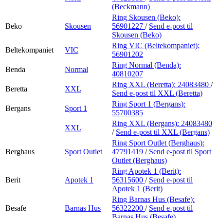
(Beckmann)
Ring Skousen (Beko):
Beko
Skousen
56901227
/
Send e-post
til
Skousen (Beko)
Ring VIC (Beltekompaniet):
Beltekompaniet
VIC
56901202
Ring Normal (Benda):
Benda
Normal
40810207
Ring XXL (Beretta):
24083480
/
Beretta
XXL
Send e-post
til XXL (Beretta)
Ring Sport 1 (Bergans):
Bergans
Sport 1
55700385
Ring XXL (Bergans):
24083480
XXL
/
Send e-post
til XXL (Bergans)
Ring Sport Outlet (Berghaus):
Berghaus
Sport Outlet
47791419
/
Send e-post
til Sport
Outlet (Berghaus)
Ring Apotek 1 (Berit):
Berit
Apotek 1
56315600
/
Send e-post
til
Apotek 1 (Berit)
Ring Barnas Hus (Besafe):
Besafe
Barnas Hus
56322200
/
Send e-post
til
Barnas Hus (Besafe)