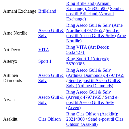
Ring Brilleland (Armani
Exchange):
56332590
/
Send e-
Armani Exchange
Brilleland
post
til Brilleland (Armani
Exchange)
Ring Aseco Gull & Sølv (Arne
Aseco Gull &
Nordlie):
47971955
/
Send e-
Arne Nordlie
Sølv
post
til Aseco Gull & Sølv (Arne
Nordlie)
Ring VITA (Art Deco):
Art Deco
VITA
56324271
Ring Sport 1 (Arteryx):
Arteryx
Sport 1
55700385
Ring Aseco Gull & Sølv
Artlinea
Aseco Gull &
(Artlinea Diamonds):
47971955
Diamonds
Sølv
/
Send e-post
til Aseco Gull &
Sølv (Artlinea Diamonds)
Ring Aseco Gull & Sølv
Aseco Gull &
(Arven):
47971955
/
Send e-
Arven
Sølv
post
til Aseco Gull & Sølv
(Arven)
Ring Clas Ohlson (Asaklitt):
Asaklitt
Clas Ohlson
23214000
/
Send e-post
til Clas
Ohlson (Asaklitt)