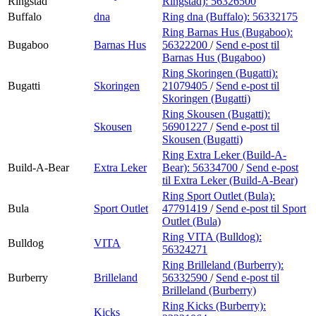
Ringstad
Ringstad):
56326500
Buffalo
dna
Ring dna (Buffalo):
56332175
Ring Barnas Hus (Bugaboo):
Bugaboo
Barnas Hus
56322200
/
Send e-post
til
Barnas Hus (Bugaboo)
Ring Skoringen (Bugatti):
Bugatti
Skoringen
21079405
/
Send e-post
til
Skoringen (Bugatti)
Ring Skousen (Bugatti):
Skousen
56901227
/
Send e-post
til
Skousen (Bugatti)
Ring Extra Leker (Build-A-
Build-A-Bear
Extra Leker
Bear):
56334700
/
Send e-post
til Extra Leker (Build-A-Bear)
Ring Sport Outlet (Bula):
Bula
Sport Outlet
47791419
/
Send e-post
til Sport
Outlet (Bula)
Ring VITA (Bulldog):
Bulldog
VITA
56324271
Ring Brilleland (Burberry):
Burberry
Brilleland
56332590
/
Send e-post
til
Brilleland (Burberry)
Ring Kicks (Burberry):
Kicks