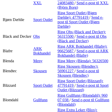
XXL
24083480
/
Send e-post
til XXL
(Björn Borg)
Ring Sport Outlet (Bjørn
Dæhlie):
47791419
/
Send e-
Bjørn Dæhlie
Sport Outlet
post
til Sport Outlet (Bjørn
Dæhlie)
Ring Obs (Black and Decker):
Black and Decker
Obs
56315500
/
Send e-post
til Obs
(Black and Decker)
Ring ARK Bokhandel (Blafre):
ARK
Blafre
96625687
/
Send e-post
til ARK
Bokhandel
Bokhandel (Blafre)
Blenda
Meny
Ring Meny (Blenda):
56326500
Ring Skousen (Blendtec):
Blendtec
Skousen
56901227
/
Send e-post
til
Skousen (Blendtec)
Ring Sport Outlet (Blizzard):
Blizzard
Sport Outlet
47791419
/
Send e-post
til Sport
Outlet (Blizzard)
Ring Gullfunn (Blomdahl):
960
Blomdahl
Gullfunn
07 038
/
Send e-post
til Gullfunn
(Blomdahl)
Ring Extra Leker (Blox):