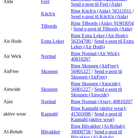
Aida
Feel
Send e-post
til Feel (Aida)
Ring Kitch'n (Aida):
56311011
/
Kitch'n
Send e-post
til Kitch'n (Aida)
Ring Tilbords (Aida):
91903054
Tilbords
/
Send e-post
til Tilbords (Aida)
Ring Extra Leker (Air Hods):
Air Hods
Extra Leker
56334700
/
Send e-post
til Extra
Leker (Air Hods)
Ring Normal (Air Wick):
Air Wick
Normal
40810207
Ring Skousen (AirFree):
AirFree
Skousen
56901227
/
Send e-post
til
Skousen (AirFree)
Ring Skousen (Airocide):
Airocide
Skousen
56901227
/
Send e-post
til
Skousen (Airocide)
Ajax
Normal
Ring Normal (Ajax):
40810207
Ring Kappahl (aktive wear):
aktive wear
Kappahl
41501698
/
Send e-post
til
Kappahl (aktive wear)
Ring Blivakker (Al-Rehab):
Al-Rehab
Blivakker
38000758
/
Send e-post
til
Blivakker (Al-Rehab)