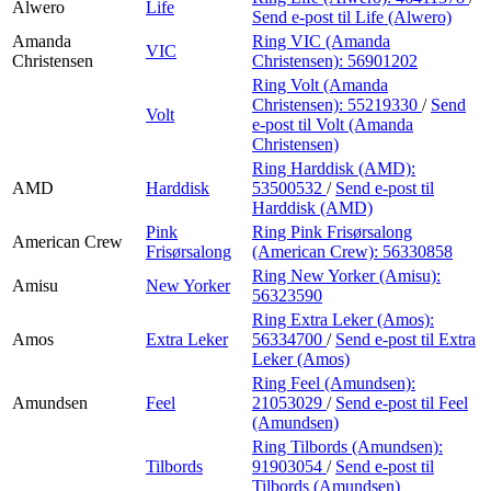
Alwero
Life
Send e-post
til Life (Alwero)
Amanda
Ring VIC (Amanda
VIC
Christensen
Christensen):
56901202
Ring Volt (Amanda
Christensen):
55219330
/
Send
Volt
e-post
til Volt (Amanda
Christensen)
Ring Harddisk (AMD):
AMD
Harddisk
53500532
/
Send e-post
til
Harddisk (AMD)
Pink
Ring Pink Frisørsalong
American Crew
Frisørsalong
(American Crew):
56330858
Ring New Yorker (Amisu):
Amisu
New Yorker
56323590
Ring Extra Leker (Amos):
Amos
Extra Leker
56334700
/
Send e-post
til Extra
Leker (Amos)
Ring Feel (Amundsen):
Amundsen
Feel
21053029
/
Send e-post
til Feel
(Amundsen)
Ring Tilbords (Amundsen):
Tilbords
91903054
/
Send e-post
til
Tilbords (Amundsen)