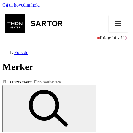
Gå til hovedinnhold
I dag:
10 - 21
Forside
Merker
Butikker
Finn merkevare
Mat og drikke
Aktiviteter
Tilbud
Kundeklubb