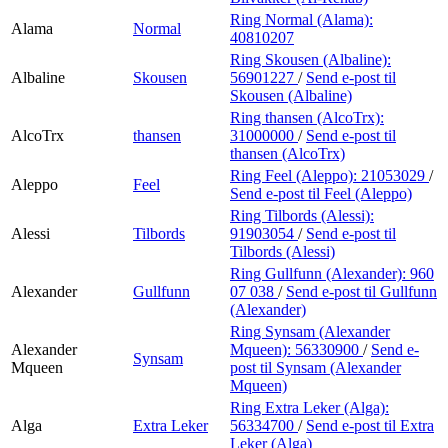
Ring Normal (Alama):
Alama
Normal
40810207
Ring Skousen (Albaline):
Albaline
Skousen
56901227
/
Send e-post
til
Skousen (Albaline)
Ring thansen (AlcoTrx):
AlcoTrx
thansen
31000000
/
Send e-post
til
thansen (AlcoTrx)
Ring Feel (Aleppo):
21053029
/
Aleppo
Feel
Send e-post
til Feel (Aleppo)
Ring Tilbords (Alessi):
Alessi
Tilbords
91903054
/
Send e-post
til
Tilbords (Alessi)
Ring Gullfunn (Alexander):
960
Alexander
Gullfunn
07 038
/
Send e-post
til Gullfunn
(Alexander)
Ring Synsam (Alexander
Alexander
Mqueen):
56330900
/
Send e-
Synsam
Mqueen
post
til Synsam (Alexander
Mqueen)
Ring Extra Leker (Alga):
Alga
Extra Leker
56334700
/
Send e-post
til Extra
Leker (Alga)