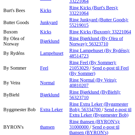
33221064
Ring Kicks (Burt's Bees):
Burt's Bees
Kicks
33221064
Ring Junkyard (Butter Goods):
Butter Goods
Junkyard
55219015
Buxom
Kicks
Ring Kicks (Buxom):
33221064
By Olea of
Ring Bjørklund (By Olea of
Bjørklund
Norway
Norway):
56323710
Ring Lampehuset (By Rydéns):
By Rydéns
Lampehuset
48514723
Ring Feel (By Sommer):
By Sommer
Feel
21053029
/
Send e-post
til Feel
(By Sommer)
Ring Normal (By Veira):
By Veira
Normal
40810207
Ring Bjørklund (ByBiehl):
ByBiehl
Bjørklund
56323710
Ring Extra Leker (Byggmester
Byggmester Bob
Extra Leker
Bob):
56334700
/
Send e-post
til
Extra Leker (Byggmester Bob)
Ring thansen (BYRON's):
BYRON's
thansen
31000000
/
Send e-post
til
thansen (BYRON's)