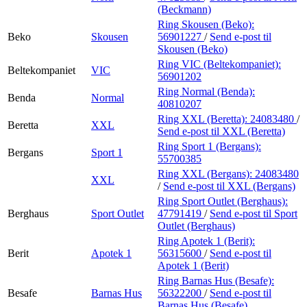
(Beckmann)
Ring Skousen (Beko):
Beko
Skousen
56901227
/
Send e-post
til
Skousen (Beko)
Ring VIC (Beltekompaniet):
Beltekompaniet
VIC
56901202
Ring Normal (Benda):
Benda
Normal
40810207
Ring XXL (Beretta):
24083480
/
Beretta
XXL
Send e-post
til XXL (Beretta)
Ring Sport 1 (Bergans):
Bergans
Sport 1
55700385
Ring XXL (Bergans):
24083480
XXL
/
Send e-post
til XXL (Bergans)
Ring Sport Outlet (Berghaus):
Berghaus
Sport Outlet
47791419
/
Send e-post
til Sport
Outlet (Berghaus)
Ring Apotek 1 (Berit):
Berit
Apotek 1
56315600
/
Send e-post
til
Apotek 1 (Berit)
Ring Barnas Hus (Besafe):
Besafe
Barnas Hus
56322200
/
Send e-post
til
Barnas Hus (Besafe)