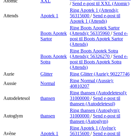
Atomic
XXL
/
Send e-post
til XXL (Atomic)
Ring Apotek 1 (Attends):
Attends
Apotek 1
56315600
/
Send e-post
til
Apotek 1 (Attends)
Ring Boots Apotek Sartor
Boots Apotek
(Attends):
56335960
/
Send e-
Sartor
post
til Boots Apotek Sartor
(Attends)
Ring Boots Apotek Sotra
Boots Apotek
(Attends):
56326270
/
Send e-
Sotra
post
til Boots Apotek Sotra
(Attends)
Aurie
Glitter
Ring Glitter (Aurie):
90227746
Ring Normal (Aussie):
Aussie
Normal
40810207
Ring thansen (Autodeletesol):
Autodeletesol
thansen
31000000
/
Send e-post
til
thansen (Autodeletesol)
Ring thansen (Autoglym):
Autoglym
thansen
31000000
/
Send e-post
til
thansen (Autoglym)
Ring Apotek 1 (Avène):
Avène
Apotek 1
56315600
/
Send e-post
til