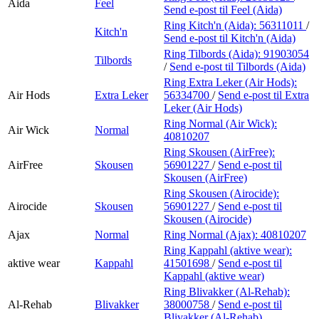
Aida
Feel
Send e-post
til Feel (Aida)
Ring Kitch'n (Aida):
56311011
/
Kitch'n
Send e-post
til Kitch'n (Aida)
Ring Tilbords (Aida):
91903054
Tilbords
/
Send e-post
til Tilbords (Aida)
Ring Extra Leker (Air Hods):
Air Hods
Extra Leker
56334700
/
Send e-post
til Extra
Leker (Air Hods)
Ring Normal (Air Wick):
Air Wick
Normal
40810207
Ring Skousen (AirFree):
AirFree
Skousen
56901227
/
Send e-post
til
Skousen (AirFree)
Ring Skousen (Airocide):
Airocide
Skousen
56901227
/
Send e-post
til
Skousen (Airocide)
Ajax
Normal
Ring Normal (Ajax):
40810207
Ring Kappahl (aktive wear):
aktive wear
Kappahl
41501698
/
Send e-post
til
Kappahl (aktive wear)
Ring Blivakker (Al-Rehab):
Al-Rehab
Blivakker
38000758
/
Send e-post
til
Blivakker (Al-Rehab)