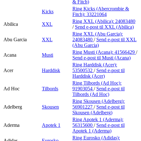
& Fitch)
Ring Kicks (Abercrombie &
Kicks
Fitch):
33221064
Ring XXL (Abilica):
24083480
Abilica
XXL
/
Send e-post
til XXL (Abilica)
Ring XXL (Abu Garcia):
Abu Garcia
XXL
24083480
/
Send e-post
til XXL
(Abu Garcia)
Ring Musti (Acana):
41566429
/
Acana
Musti
Send e-post
til Musti (Acana)
Ring Harddisk (Acer):
Acer
Harddisk
53500532
/
Send e-post
til
Harddisk (Acer)
Ring Tilbords (Ad Hoc):
Ad Hoc
Tilbords
91903054
/
Send e-post
til
Tilbords (Ad Hoc)
Ring Skousen (Adelberg):
Adelberg
Skousen
56901227
/
Send e-post
til
Skousen (Adelberg)
Ring Apotek 1 (Aderma):
Aderma
Apotek 1
56315600
/
Send e-post
til
Apotek 1 (Aderma)
Ring Eurosko (Adidas):
Adidas
Eurosko