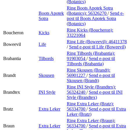
(Botanics)
Ring Boots Apotek Sotra
Boots Apotek
(Botanics):
56326270
/
Send e-
Sotra
post
til Boots Apotek Sotra
(Botanics)
Ring Kicks (Boucheron):
Boucheron
Kicks
33221064
Ring Life (Boweevil):
46411378
Boweevil
Life
/
Send e-post
til Life (Boweevil)
Ring Tilbords (Brabantia):
Brabantia
Tilbords
91903054
/
Send e-post
til
Tilbords (Brabantia)
Ring Skousen (Brandt):
Brandt
Skousen
56901227
/
Send e-post
til
Skousen (Brandt)
Ring INI Style (Brandtex):
Brandtex
INI Style
56324240
/
Send e-post
til INI
Style (Brandtex)
Ring Extra Leker (Bratz):
Bratz
Extra Leker
56334700
/
Send e-post
til Extra
Leker (Bratz)
Ring Extra Leker (Braun):
Braun
Extra Leker
56334700
/
Send e-post
til Extra