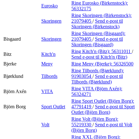
Ring Eurosko (Birkenstock):
Eurosko
56332175
Ring Skoringen (Birkenstock):
Skoringen
21079405
/
Send e-post
til
Skoringen (Birkenstock)
Ring Skoringen (Bisgaard):
Bisgaard
Skoringen
21079405
/
Send e-post
til
Skoringen (Bisgaard)
Ring Kitch'n (Bitz):
56311011
/
Bitz
Kitch'n
Send e-post
til Kitch'n (Bitz)
Bjerke
Meny
Ring Meny (Bjerke):
56326500
Ring Tilbords (Bjørklund):
Bjørklund
Tilbords
91903054
/
Send e-post
til
Tilbords (Bjørklund)
Ring VITA (Björn Axén):
Björn Axén
VITA
56324271
Ring Sport Outlet (Björn Borg):
Björn Borg
Sport Outlet
47791419
/
Send e-post
til Sport
Outlet (Björn Borg)
Ring Volt (Björn Borg):
Volt
55219330
/
Send e-post
til Volt
(Björn Borg)
Ring XXL (Björn Borg):