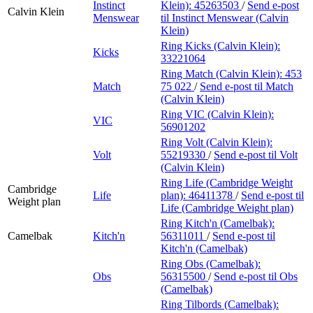
Instinct
Klein):
45263503
/
Send e-post
Calvin Klein
Menswear
til Instinct Menswear (Calvin
Klein)
Ring Kicks (Calvin Klein):
Kicks
33221064
Ring Match (Calvin Klein):
453
Match
75 022
/
Send e-post
til Match
(Calvin Klein)
Ring VIC (Calvin Klein):
VIC
56901202
Ring Volt (Calvin Klein):
Volt
55219330
/
Send e-post
til Volt
(Calvin Klein)
Ring Life (Cambridge Weight
Cambridge
Life
plan):
46411378
/
Send e-post
til
Weight plan
Life (Cambridge Weight plan)
Ring Kitch'n (Camelbak):
Camelbak
Kitch'n
56311011
/
Send e-post
til
Kitch'n (Camelbak)
Ring Obs (Camelbak):
Obs
56315500
/
Send e-post
til Obs
(Camelbak)
Ring Tilbords (Camelbak):