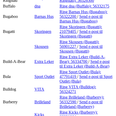
Ringstad
Ringstad):
56326500
Buffalo
dna
Ring dna (Buffalo):
56332175
Ring Barnas Hus (Bugaboo):
Bugaboo
Barnas Hus
56322200
/
Send e-post
til
Barnas Hus (Bugaboo)
Ring Skoringen (Bugatti):
Bugatti
Skoringen
21079405
/
Send e-post
til
Skoringen (Bugatti)
Ring Skousen (Bugatti):
Skousen
56901227
/
Send e-post
til
Skousen (Bugatti)
Ring Extra Leker (Build-A-
Build-A-Bear
Extra Leker
Bear):
56334700
/
Send e-post
til Extra Leker (Build-A-Bear)
Ring Sport Outlet (Bula):
Bula
Sport Outlet
47791419
/
Send e-post
til Sport
Outlet (Bula)
Ring VITA (Bulldog):
Bulldog
VITA
56324271
Ring Brilleland (Burberry):
Burberry
Brilleland
56332590
/
Send e-post
til
Brilleland (Burberry)
Ring Kicks (Burberry):
Kicks