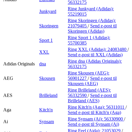
56332175
Ring Junkyard (Adidas):
Junkyard
55219015
Ring Skoringen (Adidas):
Skoringen
21079405
/
Send e-post
til
Skoringen (Adidas)
Ring Sport 1 (Adidas):
Sport 1
55700385
Ring XXL (Adidas):
24083480
/
XXL
Send e-post
til XXL (Adidas)
Ring dna (Adidas Originals):
Adidas Originals
dna
56332175
Ring Skousen (AEG):
AEG
Skousen
56901227
/
Send e-post
til
Skousen (AEG)
Ring Brilleland (AES):
AES
Brilleland
56332590
/
Send e-post
til
Brilleland (AES)
Ring Kitch'n (Aga):
56311011
/
Aga
Kitch'n
Send e-post
til Kitch'n (Aga)
Ring Synsam (Ai):
56330900
/
Ai
Synsam
Send e-post
til Synsam (Ai)
Ring Feel (Aida):
21053029
/