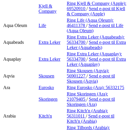
Ring Kjell & Company (Apple):
Kjell &
69520910
/
Send e-post
til Kjell
Company
& Company (Apple)
Ring Life (Aqua Oleum):
Aqua Oleum
Life
46411378
/
Send e-post
til Life
(Aqua Oleum)
Ring Extra Leker (Aquabeads):
Aquabeads
Extra Leker
56334700
/
Send e-post
til Extra
Leker (Aquabeads)
Ring Extra Leker (Aquaplay):
Aquaplay
Extra Leker
56334700
/
Send e-post
til Extra
Leker (Aquaplay)
Ring Skousen (Aqvia):
Aqvia
Skousen
56901227
/
Send e-post
til
Skousen (Aqvia)
Ara
Eurosko
Ring Eurosko (Ara):
56332175
Ring Skoringen (Ara):
Skoringen
21079405
/
Send e-post
til
Skoringen (Ara)
Ring Kitch'n (Arabia):
Arabia
Kitch'n
56311011
/
Send e-post
til
Kitch'n (Arabia)
Ring Tilbords (Arabia):