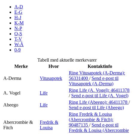
Inspirasjon
A-D
E-G
H-J
K-M
N-P
Søk
Q-S
T-V
W-Å
0-9
Åpningstider
Tabell med aktuelle merkevarer
Merke
Hvor
Kontaktinfo
Praktisk informasjon
Ring Vitusapotek (A-Derma):
A-Derma
Vitusapotek
56331400
/
Send e-post
til
Ledige stillinger
Vitusapotek (A-Derma)
Magasin
Ring Life (A. Vogel):
46411378
A. Vogel
Life
/
Send e-post
til Life (A. Vogel)
Gavekort
Ring Life (Abeego):
46411378
/
Abeego
Life
Send e-post
til Life (Abeego)
Finn frem
Ring Fredrik & Louisa
(Abercrombie & Fitch):
Abercrombie &
Fredrik &
90487135
/
Send e-post
til
Fitch
Louisa
Fredrik & Louisa (Abercrombie