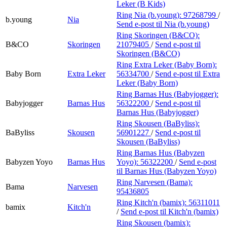
Leker (B Kids)
Ring Nia (b.young):
97268799
/
b.young
Nia
Send e-post
til Nia (b.young)
Ring Skoringen (B&CO):
B&CO
Skoringen
21079405
/
Send e-post
til
Skoringen (B&CO)
Ring Extra Leker (Baby Born):
Baby Born
Extra Leker
56334700
/
Send e-post
til Extra
Leker (Baby Born)
Ring Barnas Hus (Babyjogger):
Babyjogger
Barnas Hus
56322200
/
Send e-post
til
Barnas Hus (Babyjogger)
Ring Skousen (BaByliss):
BaByliss
Skousen
56901227
/
Send e-post
til
Skousen (BaByliss)
Ring Barnas Hus (Babyzen
Babyzen Yoyo
Barnas Hus
Yoyo):
56322200
/
Send e-post
til Barnas Hus (Babyzen Yoyo)
Ring Narvesen (Bama):
Bama
Narvesen
95436805
Ring Kitch'n (bamix):
56311011
bamix
Kitch'n
/
Send e-post
til Kitch'n (bamix)
Ring Skousen (bamix):