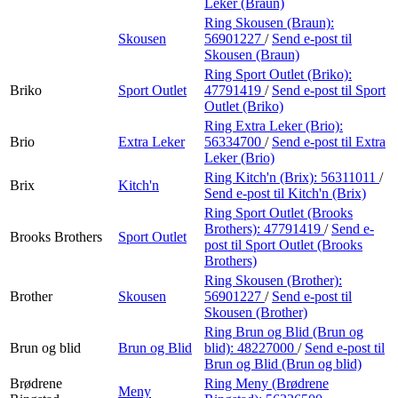
Leker (Braun)
Ring Skousen (Braun):
Skousen
56901227
/
Send e-post
til
Skousen (Braun)
Ring Sport Outlet (Briko):
Briko
Sport Outlet
47791419
/
Send e-post
til Sport
Outlet (Briko)
Ring Extra Leker (Brio):
Brio
Extra Leker
56334700
/
Send e-post
til Extra
Leker (Brio)
Ring Kitch'n (Brix):
56311011
/
Brix
Kitch'n
Send e-post
til Kitch'n (Brix)
Ring Sport Outlet (Brooks
Brothers):
47791419
/
Send e-
Brooks Brothers
Sport Outlet
post
til Sport Outlet (Brooks
Brothers)
Ring Skousen (Brother):
Brother
Skousen
56901227
/
Send e-post
til
Skousen (Brother)
Ring Brun og Blid (Brun og
Brun og blid
Brun og Blid
blid):
48227000
/
Send e-post
til
Brun og Blid (Brun og blid)
Brødrene
Ring Meny (Brødrene
Meny