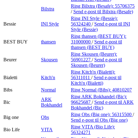
Ring Bilxtra (Besafe):
55706375
Bilxtra
/
Send e-post
til Bilxtra (Besafe)
Ring INI Style (Bessie):
Bessie
INI Style
56324240
/
Send e-post
til INI
Style (Bessie)
Ring thansen (BEST BUY):
BEST BUY
thansen
31000000
/
Send e-post
til
thansen (BEST BUY)
Ring Skousen (Beurer):
Beurer
Skousen
56901227
/
Send e-post
til
Skousen (Beurer)
Ring Kitch'n (Bialetti):
Bialetti
Kitch'n
56311011
/
Send e-post
til
Kitch'n (Bialetti)
Bibs
Normal
Ring Normal (Bibs):
40810207
Ring ARK Bokhandel (Bic):
ARK
Bic
96625687
/
Send e-post
til ARK
Bokhandel
Bokhandel (Bic)
Ring Obs (Big one):
56315500
/
Big one
Obs
Send e-post
til Obs (Big one)
Ring VITA (Bio Life):
Bio Life
VITA
56324271