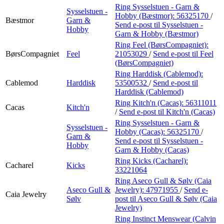
Ring Sysselstuen - Garn &
Sysselstuen -
Hobby (Bæstmor):
56325170
/
Bæstmor
Garn &
Send e-post
til Sysselstuen -
Hobby
Garn & Hobby (Bæstmor)
Ring Feel (BørsCompagniet):
BørsCompagniet
Feel
21053029
/
Send e-post
til Feel
(BørsCompagniet)
Ring Harddisk (Cablemod):
Cablemod
Harddisk
53500532
/
Send e-post
til
Harddisk (Cablemod)
Ring Kitch'n (Cacas):
56311011
Cacas
Kitch'n
/
Send e-post
til Kitch'n (Cacas)
Ring Sysselstuen - Garn &
Sysselstuen -
Hobby (Cacas):
56325170
/
Garn &
Send e-post
til Sysselstuen -
Hobby
Garn & Hobby (Cacas)
Ring Kicks (Cacharel):
Cacharel
Kicks
33221064
Ring Aseco Gull & Sølv (Caia
Aseco Gull &
Jewelry):
47971955
/
Send e-
Caia Jewelry
Sølv
post
til Aseco Gull & Sølv (Caia
Jewelry)
Ring Instinct Menswear (Calvin