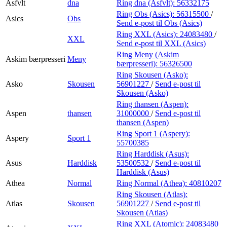
Asfvlt
dna
Ring dna (Asfvlt):
56332175
Ring Obs (Asics):
56315500
/
Asics
Obs
Send e-post
til Obs (Asics)
Ring XXL (Asics):
24083480
/
XXL
Send e-post
til XXL (Asics)
Ring Meny (Askim
Askim bærpresseri
Meny
bærpresseri):
56326500
Ring Skousen (Asko):
Asko
Skousen
56901227
/
Send e-post
til
Skousen (Asko)
Ring thansen (Aspen):
Aspen
thansen
31000000
/
Send e-post
til
thansen (Aspen)
Ring Sport 1 (Aspery):
Aspery
Sport 1
55700385
Ring Harddisk (Asus):
Asus
Harddisk
53500532
/
Send e-post
til
Harddisk (Asus)
Athea
Normal
Ring Normal (Athea):
40810207
Ring Skousen (Atlas):
Atlas
Skousen
56901227
/
Send e-post
til
Skousen (Atlas)
Ring XXL (Atomic):
24083480