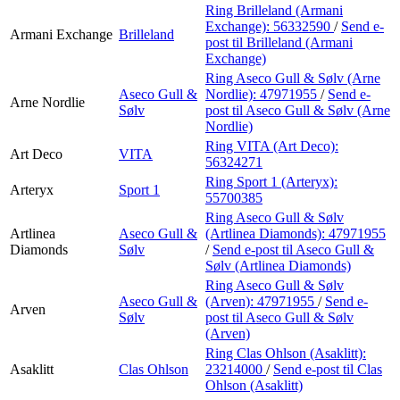
Ring Brilleland (Armani
Exchange):
56332590
/
Send e-
Armani Exchange
Brilleland
post
til Brilleland (Armani
Exchange)
Ring Aseco Gull & Sølv (Arne
Aseco Gull &
Nordlie):
47971955
/
Send e-
Arne Nordlie
Sølv
post
til Aseco Gull & Sølv (Arne
Nordlie)
Ring VITA (Art Deco):
Art Deco
VITA
56324271
Ring Sport 1 (Arteryx):
Arteryx
Sport 1
55700385
Ring Aseco Gull & Sølv
Artlinea
Aseco Gull &
(Artlinea Diamonds):
47971955
Diamonds
Sølv
/
Send e-post
til Aseco Gull &
Sølv (Artlinea Diamonds)
Ring Aseco Gull & Sølv
Aseco Gull &
(Arven):
47971955
/
Send e-
Arven
Sølv
post
til Aseco Gull & Sølv
(Arven)
Ring Clas Ohlson (Asaklitt):
Asaklitt
Clas Ohlson
23214000
/
Send e-post
til Clas
Ohlson (Asaklitt)