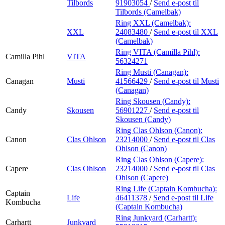
Tilbords
91903054
/
Send e-post
til
Tilbords (Camelbak)
Ring XXL (Camelbak):
XXL
24083480
/
Send e-post
til XXL
(Camelbak)
Ring VITA (Camilla Pihl):
Camilla Pihl
VITA
56324271
Ring Musti (Canagan):
Canagan
Musti
41566429
/
Send e-post
til Musti
(Canagan)
Ring Skousen (Candy):
Candy
Skousen
56901227
/
Send e-post
til
Skousen (Candy)
Ring Clas Ohlson (Canon):
Canon
Clas Ohlson
23214000
/
Send e-post
til Clas
Ohlson (Canon)
Ring Clas Ohlson (Capere):
Capere
Clas Ohlson
23214000
/
Send e-post
til Clas
Ohlson (Capere)
Ring Life (Captain Kombucha):
Captain
Life
46411378
/
Send e-post
til Life
Kombucha
(Captain Kombucha)
Ring Junkyard (Carhartt):
Carhartt
Junkyard