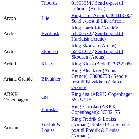
Tilbords
91903054
/
Send e-post
til
Tilbords (Arabia)
Ring Life (Arcon):
46411378
/
Arcon
Life
Send e-post
til Life (Arcon)
Ring Harddisk (Arctic):
Arctic
Harddisk
53500532
/
Send e-post
til
Harddisk (Arctic)
Ring Skousen (Arctus):
Arctus
Skousen
56901227
/
Send e-post
til
Skousen (Arctus)
Ardell
Kicks
Ring Kicks (Ardell):
33221064
Ring Blivakker (Ariana
Grande):
38000758
/
Send e-
Ariana Grande
Blivakker
post
til Blivakker (Ariana
Grande)
ARKK
Ring dna (ARKK Copenhagen):
dna
Copenhagen
56332175
Ring Eurosko (ARKK
Eurosko
Copenhagen):
56332175
Ring Fredrik & Louisa
Fredrik &
(Armani):
90487135
/
Send e-
Armani
Louisa
post
til Fredrik & Louisa
(Armani)