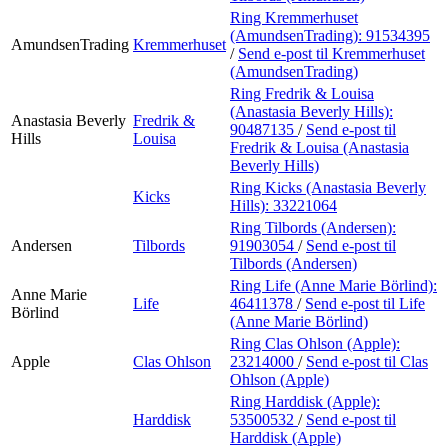
Ring Kremmerhuset
(AmundsenTrading):
91534395
AmundsenTrading
Kremmerhuset
/
Send e-post
til Kremmerhuset
(AmundsenTrading)
Ring Fredrik & Louisa
(Anastasia Beverly Hills):
Anastasia Beverly
Fredrik &
90487135
/
Send e-post
til
Hills
Louisa
Fredrik & Louisa (Anastasia
Beverly Hills)
Ring Kicks (Anastasia Beverly
Kicks
Hills):
33221064
Ring Tilbords (Andersen):
Andersen
Tilbords
91903054
/
Send e-post
til
Tilbords (Andersen)
Ring Life (Anne Marie Börlind):
Anne Marie
Life
46411378
/
Send e-post
til Life
Börlind
(Anne Marie Börlind)
Ring Clas Ohlson (Apple):
Apple
Clas Ohlson
23214000
/
Send e-post
til Clas
Ohlson (Apple)
Ring Harddisk (Apple):
Harddisk
53500532
/
Send e-post
til
Harddisk (Apple)