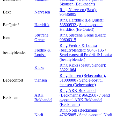
Skousen (Bauknecht)
Ring Narvesen (Baxt):
Baxt
Narvesen
95436805
Ring Harddisk (Be Quiet!):
Be Quiet!
Harddisk
53500532
/
Send e-post
til
Harddisk (Be Quiet!)
Søstrene
Ring Søstrene Grene (Bear):
Bear
Grene
90606315
Ring Fredrik & Louisa
Fredrik &
(beautyblender):
90487135
/
beautyblender
Louisa
Send e-post
til Fredrik & Louisa
(beautyblender)
Ring Kicks (beautyblender):
Kicks
33221064
Ring thansen (Bebeconfort):
Bebeconfort
thansen
31000000
/
Send e-post
til
thansen (Bebeconfort)
Ring ARK Bokhandel
ARK
(Beckmann):
96625687
/
Send
Beckmann
Bokhandel
e-post
til ARK Bokhandel
(Beckmann)
Ring Norli (Beckmann):
Norli
47625885
/
Send e-post
til Norli