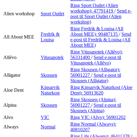
Ring Sport Outlet (Alien
workshop):
47791419
/
Send e-
Alien workshop
Sport Outlet
post
til Sport Outlet (Alien
workshop)
Ring Fredrik & Louisa (All
Fredrik &
About MEE):
90487135
/
Send
All About MEE
Louisa
e-post
til Fredrik & Louisa (All
About MEE)
Ring Vitusapotek (Allévo):
Allévo
Vitusapotek
56331400
/
Send e-post
til
Vitusapotek (Allévo)
Ring Skousen (Alligator):
Alligator
Skousen
56901227
/
Send e-post
til
Skousen (Alligator)
Kinsarvik
Ring Kinsarvik Naturkost (Aloe
Aloe Dent
Naturkost
Dent):
56913620
Ring Skousen (Alpina):
Alpina
Skousen
56901227
/
Send e-post
til
Skousen (Alpina)
Alvo
VIC
Ring VIC (Alvo):
56901202
Ring Normal (Always):
Always
Normal
40810207
Ring Life (Alwero):
46411378
/