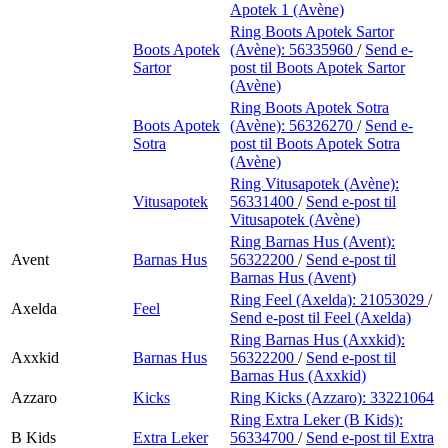
Apotek 1 (Avène)
Ring Boots Apotek Sartor
Boots Apotek
(Avène):
56335960
/
Send e-
Sartor
post
til Boots Apotek Sartor
(Avène)
Ring Boots Apotek Sotra
Boots Apotek
(Avène):
56326270
/
Send e-
Sotra
post
til Boots Apotek Sotra
(Avène)
Ring Vitusapotek (Avène):
Vitusapotek
56331400
/
Send e-post
til
Vitusapotek (Avène)
Ring Barnas Hus (Avent):
Avent
Barnas Hus
56322200
/
Send e-post
til
Barnas Hus (Avent)
Ring Feel (Axelda):
21053029
/
Axelda
Feel
Send e-post
til Feel (Axelda)
Ring Barnas Hus (Axxkid):
Axxkid
Barnas Hus
56322200
/
Send e-post
til
Barnas Hus (Axxkid)
Azzaro
Kicks
Ring Kicks (Azzaro):
33221064
Ring Extra Leker (B Kids):
B Kids
Extra Leker
56334700
/
Send e-post
til Extra