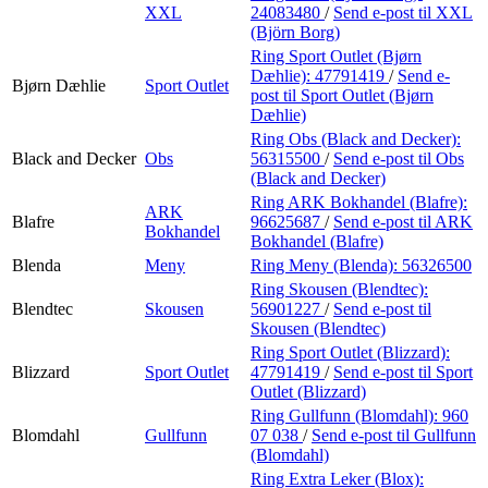
XXL
24083480
/
Send e-post
til XXL
(Björn Borg)
Ring Sport Outlet (Bjørn
Dæhlie):
47791419
/
Send e-
Bjørn Dæhlie
Sport Outlet
post
til Sport Outlet (Bjørn
Dæhlie)
Ring Obs (Black and Decker):
Black and Decker
Obs
56315500
/
Send e-post
til Obs
(Black and Decker)
Ring ARK Bokhandel (Blafre):
ARK
Blafre
96625687
/
Send e-post
til ARK
Bokhandel
Bokhandel (Blafre)
Blenda
Meny
Ring Meny (Blenda):
56326500
Ring Skousen (Blendtec):
Blendtec
Skousen
56901227
/
Send e-post
til
Skousen (Blendtec)
Ring Sport Outlet (Blizzard):
Blizzard
Sport Outlet
47791419
/
Send e-post
til Sport
Outlet (Blizzard)
Ring Gullfunn (Blomdahl):
960
Blomdahl
Gullfunn
07 038
/
Send e-post
til Gullfunn
(Blomdahl)
Ring Extra Leker (Blox):