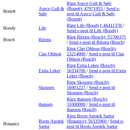
Ring Aseco Gull & Sølv
Aseco Gull &
(Bonett):
47971955
/
Send e-
Bonett
Sølv
post
til Aseco Gull & Sølv
(Bonett)
Ring Life (Boody):
46411378
/
Boody
Life
Send e-post
til Life (Boody)
Ring Bilxtra (Bosch):
55706375
Bosch
Bilxtra
/
Send e-post
til Bilxtra (Bosch)
Ring Clas Ohlson (Bosch):
Clas Ohlson
23214000
/
Send e-post
til Clas
Ohlson (Bosch)
Ring Extra Leker (Bosch):
Extra Leker
56334700
/
Send e-post
til Extra
Leker (Bosch)
Ring Skousen (Bosch):
Skousen
56901227
/
Send e-post
til
Skousen (Bosch)
Ring thansen (Bosch):
thansen
31000000
/
Send e-post
til
thansen (Bosch)
Ring Boots Apotek Sartor
Boots Apotek
(Botanics):
56335960
/
Send e-
Botanics
Sartor
post
til Boots Apotek Sartor