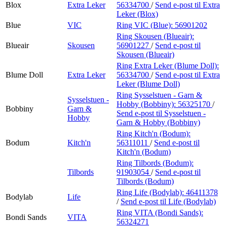
Blox
Extra Leker
56334700
/
Send e-post
til Extra
Leker (Blox)
Blue
VIC
Ring VIC (Blue):
56901202
Ring Skousen (Blueair):
Blueair
Skousen
56901227
/
Send e-post
til
Skousen (Blueair)
Ring Extra Leker (Blume Doll):
Blume Doll
Extra Leker
56334700
/
Send e-post
til Extra
Leker (Blume Doll)
Ring Sysselstuen - Garn &
Sysselstuen -
Hobby (Bobbiny):
56325170
/
Bobbiny
Garn &
Send e-post
til Sysselstuen -
Hobby
Garn & Hobby (Bobbiny)
Ring Kitch'n (Bodum):
Bodum
Kitch'n
56311011
/
Send e-post
til
Kitch'n (Bodum)
Ring Tilbords (Bodum):
Tilbords
91903054
/
Send e-post
til
Tilbords (Bodum)
Ring Life (Bodylab):
46411378
Bodylab
Life
/
Send e-post
til Life (Bodylab)
Ring VITA (Bondi Sands):
Bondi Sands
VITA
56324271