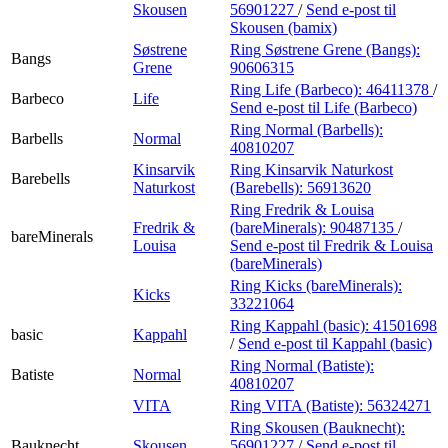
Skousen
56901227
/
Send e-post
til
Skousen (bamix)
Søstrene
Ring Søstrene Grene (Bangs):
Bangs
Grene
90606315
Ring Life (Barbeco):
46411378
/
Barbeco
Life
Send e-post
til Life (Barbeco)
Ring Normal (Barbells):
Barbells
Normal
40810207
Kinsarvik
Ring Kinsarvik Naturkost
Barebells
Naturkost
(Barebells):
56913620
Ring Fredrik & Louisa
Fredrik &
(bareMinerals):
90487135
/
bareMinerals
Louisa
Send e-post
til Fredrik & Louisa
(bareMinerals)
Ring Kicks (bareMinerals):
Kicks
33221064
Ring Kappahl (basic):
41501698
basic
Kappahl
/
Send e-post
til Kappahl (basic)
Ring Normal (Batiste):
Batiste
Normal
40810207
VITA
Ring VITA (Batiste):
56324271
Ring Skousen (Bauknecht):
Bauknecht
Skousen
56901227
/
Send e-post
til