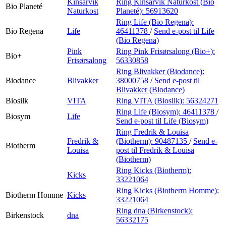
Kinsarvik
Ring Kinsarvik Naturkost (Bio
Bio Planeté
Naturkost
Planeté):
56913620
Ring Life (Bio Regena):
Bio Regena
Life
46411378
/
Send e-post
til Life
(Bio Regena)
Pink
Ring Pink Frisørsalong (Bio+):
Bio+
Frisørsalong
56330858
Ring Blivakker (Biodance):
Biodance
Blivakker
38000758
/
Send e-post
til
Blivakker (Biodance)
Biosilk
VITA
Ring VITA (Biosilk):
56324271
Ring Life (Biosym):
46411378
/
Biosym
Life
Send e-post
til Life (Biosym)
Ring Fredrik & Louisa
Fredrik &
(Biotherm):
90487135
/
Send e-
Biotherm
Louisa
post
til Fredrik & Louisa
(Biotherm)
Ring Kicks (Biotherm):
Kicks
33221064
Ring Kicks (Biotherm Homme):
Biotherm Homme
Kicks
33221064
Ring dna (Birkenstock):
Birkenstock
dna
56332175