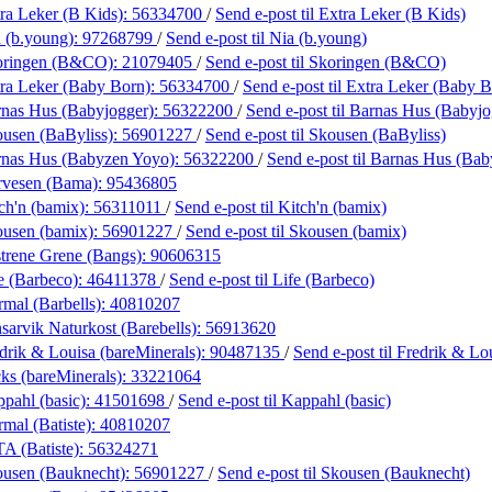
ra Leker (B Kids):
56334700
/
Send e-post
til Extra Leker (B Kids)
 (b.young):
97268799
/
Send e-post
til Nia (b.young)
oringen (B&CO):
21079405
/
Send e-post
til Skoringen (B&CO)
ra Leker (Baby Born):
56334700
/
Send e-post
til Extra Leker (Baby 
nas Hus (Babyjogger):
56322200
/
Send e-post
til Barnas Hus (Babyjo
usen (BaByliss):
56901227
/
Send e-post
til Skousen (BaByliss)
rnas Hus (Babyzen Yoyo):
56322200
/
Send e-post
til Barnas Hus (Ba
rvesen (Bama):
95436805
ch'n (bamix):
56311011
/
Send e-post
til Kitch'n (bamix)
ousen (bamix):
56901227
/
Send e-post
til Skousen (bamix)
trene Grene (Bangs):
90606315
e (Barbeco):
46411378
/
Send e-post
til Life (Barbeco)
mal (Barbells):
40810207
sarvik Naturkost (Barebells):
56913620
drik & Louisa (bareMinerals):
90487135
/
Send e-post
til Fredrik & Lo
ks (bareMinerals):
33221064
pahl (basic):
41501698
/
Send e-post
til Kappahl (basic)
mal (Batiste):
40810207
A (Batiste):
56324271
ousen (Bauknecht):
56901227
/
Send e-post
til Skousen (Bauknecht)