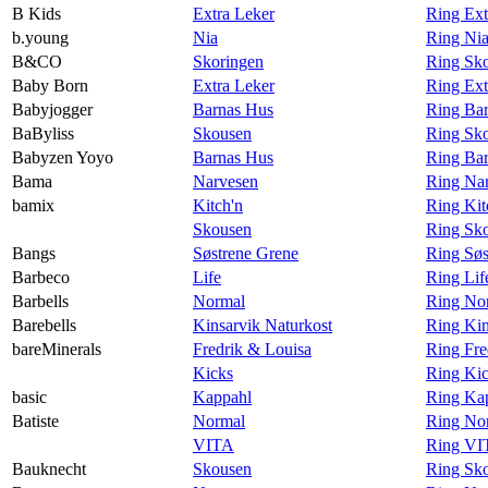
B Kids
Extra Leker
Ring Ext
b.young
Nia
Ring Nia
B&CO
Skoringen
Ring Sk
Baby Born
Extra Leker
Ring Ext
Babyjogger
Barnas Hus
Ring Bar
BaByliss
Skousen
Ring Sko
Babyzen Yoyo
Barnas Hus
Ring Ba
Bama
Narvesen
Ring Na
bamix
Kitch'n
Ring Kit
Skousen
Ring Sk
Bangs
Søstrene Grene
Ring Søs
Barbeco
Life
Ring Lif
Barbells
Normal
Ring Nor
Barebells
Kinsarvik Naturkost
Ring Kin
bareMinerals
Fredrik & Louisa
Ring Fre
Kicks
Ring Kic
basic
Kappahl
Ring Kap
Batiste
Normal
Ring Nor
VITA
Ring VIT
Bauknecht
Skousen
Ring Sk