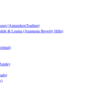
huset (AmundsenTrading)
redrik & Louisa (Anastasia Beverly Hills)
örlind)
Apple)
eads)
y)