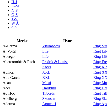
H-J
Tilbud
K-M
N-P
Q-S
T-V
Kundeklubb
W-Å
0-9
Inspirasjon
Merke
Hvor
A-Derma
Vitusapotek
Ring Vit
A. Vogel
Life
Ring Lif
Abeego
Life
Ring Lif
Søk
Abercrombie & Fitch
Fredrik & Louisa
Ring Fre
Kicks
Ring Kic
Abilica
XXL
Ring XX
Abu Garcia
XXL
Ring XX
Acana
Musti
Ring Mus
Åpningstider
Acer
Harddisk
Ring Har
Ad Hoc
Tilbords
Ring Til
Praktisk informasjon
Adelberg
Skousen
Ring Sko
Ledige stillinger
Aderma
Apotek 1
Ring Ap