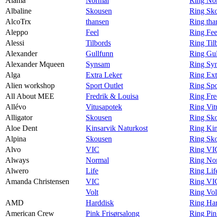
Alama
Normal
Ring No
Albaline
Skousen
Ring Sko
AlcoTrx
thansen
Ring tha
Aleppo
Feel
Ring Fee
Alessi
Tilbords
Ring Til
Alexander
Gullfunn
Ring Gul
Alexander Mqueen
Synsam
Ring Sy
Alga
Extra Leker
Ring Ext
Alien workshop
Sport Outlet
Ring Spo
All About MEE
Fredrik & Louisa
Ring Fre
Allévo
Vitusapotek
Ring Vit
Alligator
Skousen
Ring Sko
Aloe Dent
Kinsarvik Naturkost
Ring Kin
Alpina
Skousen
Ring Sko
Alvo
VIC
Ring VI
Always
Normal
Ring No
Alwero
Life
Ring Lif
Amanda Christensen
VIC
Ring VI
Volt
Ring Vol
AMD
Harddisk
Ring Ha
American Crew
Pink Frisørsalong
Ring Pin