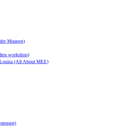
nder Mqueen)
Alien workshop)
& Louisa (All About MEE)
istensen)