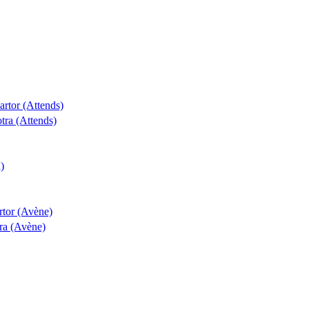
artor (Attends)
tra (Attends)
)
rtor (Avène)
tra (Avène)