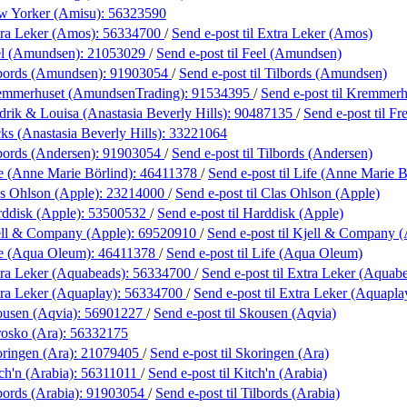
w Yorker (Amisu):
56323590
ra Leker (Amos):
56334700
/
Send e-post
til Extra Leker (Amos)
el (Amundsen):
21053029
/
Send e-post
til Feel (Amundsen)
bords (Amundsen):
91903054
/
Send e-post
til Tilbords (Amundsen)
emmerhuset (AmundsenTrading):
91534395
/
Send e-post
til Kremmer
drik & Louisa (Anastasia Beverly Hills):
90487135
/
Send e-post
til F
ks (Anastasia Beverly Hills):
33221064
bords (Andersen):
91903054
/
Send e-post
til Tilbords (Andersen)
e (Anne Marie Börlind):
46411378
/
Send e-post
til Life (Anne Marie B
s Ohlson (Apple):
23214000
/
Send e-post
til Clas Ohlson (Apple)
ddisk (Apple):
53500532
/
Send e-post
til Harddisk (Apple)
ell & Company (Apple):
69520910
/
Send e-post
til Kjell & Company (
fe (Aqua Oleum):
46411378
/
Send e-post
til Life (Aqua Oleum)
ra Leker (Aquabeads):
56334700
/
Send e-post
til Extra Leker (Aquab
ra Leker (Aquaplay):
56334700
/
Send e-post
til Extra Leker (Aquapla
ousen (Aqvia):
56901227
/
Send e-post
til Skousen (Aqvia)
osko (Ara):
56332175
ringen (Ara):
21079405
/
Send e-post
til Skoringen (Ara)
ch'n (Arabia):
56311011
/
Send e-post
til Kitch'n (Arabia)
bords (Arabia):
91903054
/
Send e-post
til Tilbords (Arabia)