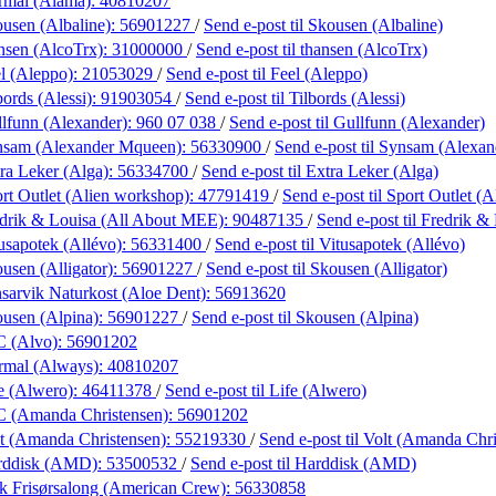
rmal (Alama):
40810207
usen (Albaline):
56901227
/
Send e-post
til Skousen (Albaline)
nsen (AlcoTrx):
31000000
/
Send e-post
til thansen (AlcoTrx)
l (Aleppo):
21053029
/
Send e-post
til Feel (Aleppo)
bords (Alessi):
91903054
/
Send e-post
til Tilbords (Alessi)
lfunn (Alexander):
960 07 038
/
Send e-post
til Gullfunn (Alexander)
nsam (Alexander Mqueen):
56330900
/
Send e-post
til Synsam (Alexa
ra Leker (Alga):
56334700
/
Send e-post
til Extra Leker (Alga)
rt Outlet (Alien workshop):
47791419
/
Send e-post
til Sport Outlet (
drik & Louisa (All About MEE):
90487135
/
Send e-post
til Fredrik 
usapotek (Allévo):
56331400
/
Send e-post
til Vitusapotek (Allévo)
usen (Alligator):
56901227
/
Send e-post
til Skousen (Alligator)
sarvik Naturkost (Aloe Dent):
56913620
usen (Alpina):
56901227
/
Send e-post
til Skousen (Alpina)
C (Alvo):
56901202
rmal (Always):
40810207
e (Alwero):
46411378
/
Send e-post
til Life (Alwero)
C (Amanda Christensen):
56901202
t (Amanda Christensen):
55219330
/
Send e-post
til Volt (Amanda Chr
rddisk (AMD):
53500532
/
Send e-post
til Harddisk (AMD)
k Frisørsalong (American Crew):
56330858