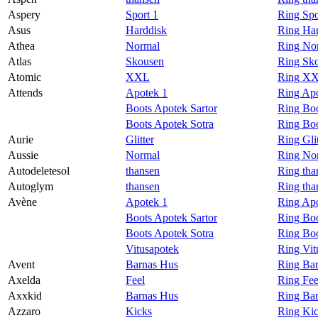
Aspery
Sport 1
Ring Spo
Asus
Harddisk
Ring Har
Athea
Normal
Ring No
Atlas
Skousen
Ring Sko
Atomic
XXL
Ring XX
Attends
Apotek 1
Ring Apo
Boots Apotek Sartor
Ring Boo
Boots Apotek Sotra
Ring Boo
Aurie
Glitter
Ring Glit
Aussie
Normal
Ring Nor
Autodeletesol
thansen
Ring tha
Autoglym
thansen
Ring tha
Avène
Apotek 1
Ring Apo
Boots Apotek Sartor
Ring Boo
Boots Apotek Sotra
Ring Boo
Vitusapotek
Ring Vit
Avent
Barnas Hus
Ring Bar
Axelda
Feel
Ring Fee
Axxkid
Barnas Hus
Ring Ba
Azzaro
Kicks
Ring Kic