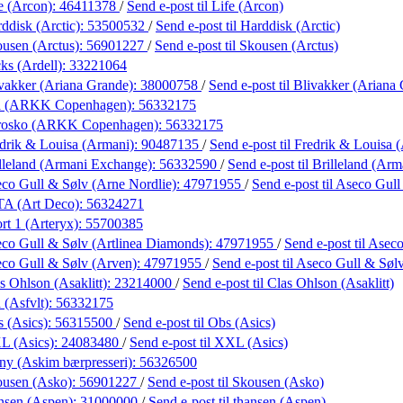
e (Arcon):
46411378
/
Send e-post
til Life (Arcon)
ddisk (Arctic):
53500532
/
Send e-post
til Harddisk (Arctic)
usen (Arctus):
56901227
/
Send e-post
til Skousen (Arctus)
ks (Ardell):
33221064
vakker (Ariana Grande):
38000758
/
Send e-post
til Blivakker (Ariana
a (ARKK Copenhagen):
56332175
rosko (ARKK Copenhagen):
56332175
drik & Louisa (Armani):
90487135
/
Send e-post
til Fredrik & Louisa 
lleland (Armani Exchange):
56332590
/
Send e-post
til Brilleland (Ar
co Gull & Sølv (Arne Nordlie):
47971955
/
Send e-post
til Aseco Gul
TA (Art Deco):
56324271
rt 1 (Arteryx):
55700385
co Gull & Sølv (Artlinea Diamonds):
47971955
/
Send e-post
til Asec
co Gull & Sølv (Arven):
47971955
/
Send e-post
til Aseco Gull & Søl
s Ohlson (Asaklitt):
23214000
/
Send e-post
til Clas Ohlson (Asaklitt)
 (Asfvlt):
56332175
 (Asics):
56315500
/
Send e-post
til Obs (Asics)
L (Asics):
24083480
/
Send e-post
til XXL (Asics)
y (Askim bærpresseri):
56326500
ousen (Asko):
56901227
/
Send e-post
til Skousen (Asko)
nsen (Aspen):
31000000
/
Send e-post
til thansen (Aspen)