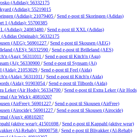
osko (Adidas):
56332175
kyard (Adidas):
55219015
ringen (Adidas):
21079405
/
Send e-post
til Skoringen (Adidas)
rt 1 (Adidas):
55700385
L (Adidas):
24083480
/
Send e-post
til XXL (Adidas)
 (Adidas Originals):
56332175
ousen (AEG):
56901227
/
Send e-post
til Skousen (AEG)
lleland (AES):
56332590
/
Send e-post
til Brilleland (AES)
ch'n (Aga):
56311011
/
Send e-post
til Kitch'n (Aga)
nsam (Ai):
56330900
/
Send e-post
til Synsam (Ai)
l (Aida):
21053029
/
Send e-post
til Feel (Aida)
ch'n (Aida):
56311011
/
Send e-post
til Kitch'n (Aida)
bords (Aida):
91903054
/
Send e-post
til Tilbords (Aida)
ra Leker (Air Hods):
56334700
/
Send e-post
til Extra Leker (Air Hods
mal (Air Wick):
40810207
usen (AirFree):
56901227
/
Send e-post
til Skousen (AirFree)
usen (Airocide):
56901227
/
Send e-post
til Skousen (Airocide)
rmal (Ajax):
40810207
pahl (aktive wear):
41501698
/
Send e-post
til Kappahl (aktive wear)
vakker (Al-Rehab):
38000758
/
Send e-post
til Blivakker (Al-Rehab)