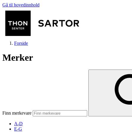
Gå til hovedinnhold
Forside
Merker
Butikker
Mat og drikke
Finn merkevare
Aktiviteter
A-D
E-G