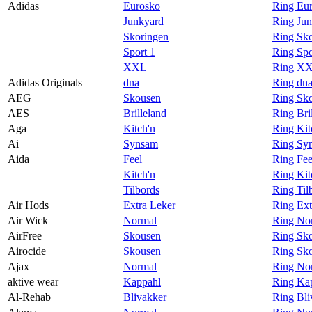
Adidas
Eurosko
Ring Eur
Magasin
Junkyard
Ring Jun
Skoringen
Ring Sko
Gavekort
Sport 1
Ring Spo
Finn frem
XXL
Ring XX
Adidas Originals
dna
Ring dna
AEG
Skousen
Ring Sk
AES
Brilleland
Ring Bri
Aga
Kitch'n
Ring Kit
Ai
Synsam
Ring Sy
Aida
Feel
Ring Fee
Kitch'n
Ring Kit
Tilbords
Ring Til
Air Hods
Extra Leker
Ring Ext
Air Wick
Normal
Ring Nor
AirFree
Skousen
Ring Sko
Airocide
Skousen
Ring Sko
Ajax
Normal
Ring No
aktive wear
Kappahl
Ring Kap
Al-Rehab
Blivakker
Ring Bli