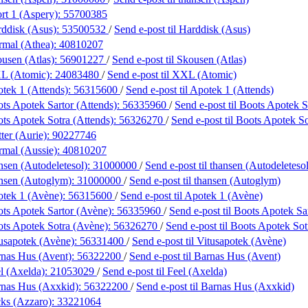
rt 1 (Aspery):
55700385
ddisk (Asus):
53500532
/
Send e-post
til Harddisk (Asus)
rmal (Athea):
40810207
usen (Atlas):
56901227
/
Send e-post
til Skousen (Atlas)
L (Atomic):
24083480
/
Send e-post
til XXL (Atomic)
tek 1 (Attends):
56315600
/
Send e-post
til Apotek 1 (Attends)
ts Apotek Sartor (Attends):
56335960
/
Send e-post
til Boots Apotek S
ts Apotek Sotra (Attends):
56326270
/
Send e-post
til Boots Apotek So
ter (Aurie):
90227746
mal (Aussie):
40810207
nsen (Autodeletesol):
31000000
/
Send e-post
til thansen (Autodeletesol
nsen (Autoglym):
31000000
/
Send e-post
til thansen (Autoglym)
tek 1 (Avène):
56315600
/
Send e-post
til Apotek 1 (Avène)
ts Apotek Sartor (Avène):
56335960
/
Send e-post
til Boots Apotek Sa
ts Apotek Sotra (Avène):
56326270
/
Send e-post
til Boots Apotek So
usapotek (Avène):
56331400
/
Send e-post
til Vitusapotek (Avène)
nas Hus (Avent):
56322200
/
Send e-post
til Barnas Hus (Avent)
l (Axelda):
21053029
/
Send e-post
til Feel (Axelda)
rnas Hus (Axxkid):
56322200
/
Send e-post
til Barnas Hus (Axxkid)
ks (Azzaro):
33221064