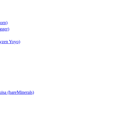
Born)
gger)
byzen Yoyo)
uisa (bareMinerals)