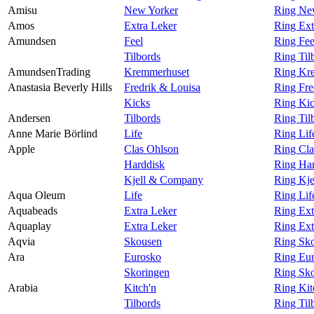
Amisu
New Yorker
Ring Ne
Amos
Extra Leker
Ring Ext
Amundsen
Feel
Ring Fe
Tilbords
Ring Til
AmundsenTrading
Kremmerhuset
Ring Kr
Anastasia Beverly Hills
Fredrik & Louisa
Ring Fre
Kicks
Ring Kic
Andersen
Tilbords
Ring Til
Anne Marie Börlind
Life
Ring Lif
Apple
Clas Ohlson
Ring Cla
Harddisk
Ring Har
Kjell & Company
Ring Kj
Aqua Oleum
Life
Ring Li
Aquabeads
Extra Leker
Ring Ext
Aquaplay
Extra Leker
Ring Ext
Aqvia
Skousen
Ring Sk
Ara
Eurosko
Ring Eur
Skoringen
Ring Sko
Arabia
Kitch'n
Ring Kit
Tilbords
Ring Til