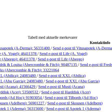
Tabell med aktuelle merkevarer
Kontaktinfo
usapotek (A-Derma):
56331400
/
Send e-post
til Vitusapotek (A-Derma
e (A. Vogel):
46411378
/
Send e-post
til Life (A. Vogel)
e (Abeego):
46411378
/
Send e-post
til Life (Abeego)
drik & Louisa (Abercrombie & Fitch):
90487135
/
Send e-post
til Fre
ks (Abercrombie & Fitch):
33221064
L (Abilica):
24083480
/
Send e-post
til XXL (Abilica)
L (Abu Garcia):
24083480
/
Send e-post
til XXL (Abu Garcia)
ti (Acana):
41566429
/
Send e-post
til Musti (Acana)
ddisk (Acer):
53500532
/
Send e-post
til Harddisk (Acer)
bords (Ad Hoc):
91903054
/
Send e-post
til Tilbords (Ad Hoc)
usen (Adelberg):
56901227
/
Send e-post
til Skousen (Adelberg)
otek 1 (Aderma):
56315600
/
Send e-post
til Apotek 1 (Aderma)