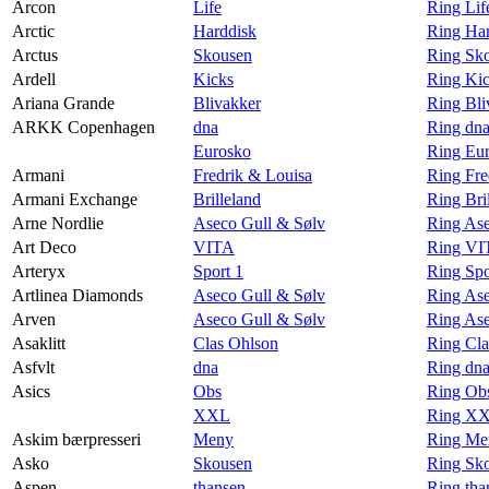
Arcon
Life
Ring Lif
Arctic
Harddisk
Ring Har
Arctus
Skousen
Ring Sko
Ardell
Kicks
Ring Kic
Ariana Grande
Blivakker
Ring Bli
ARKK Copenhagen
dna
Ring dn
Eurosko
Ring Eu
Armani
Fredrik & Louisa
Ring Fre
Armani Exchange
Brilleland
Ring Bri
Arne Nordlie
Aseco Gull & Sølv
Ring Ase
Art Deco
VITA
Ring VI
Arteryx
Sport 1
Ring Spo
Artlinea Diamonds
Aseco Gull & Sølv
Ring Ase
Arven
Aseco Gull & Sølv
Ring Ase
Asaklitt
Clas Ohlson
Ring Cla
Asfvlt
dna
Ring dna
Asics
Obs
Ring Obs
XXL
Ring XX
Askim bærpresseri
Meny
Ring Men
Asko
Skousen
Ring Sk
Aspen
thansen
Ring tha