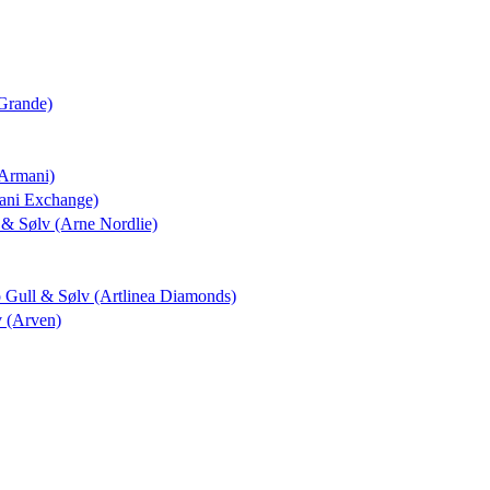
 Grande)
(Armani)
mani Exchange)
l & Sølv (Arne Nordlie)
o Gull & Sølv (Artlinea Diamonds)
v (Arven)