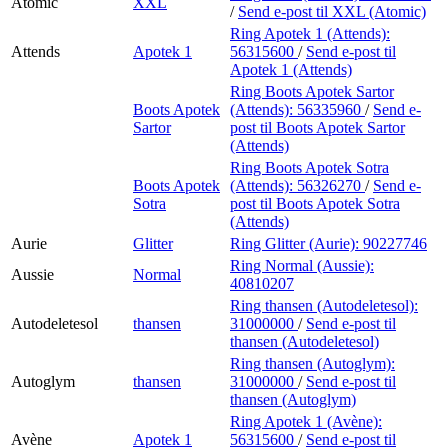
Atomic
XXL
/
Send e-post
til XXL (Atomic)
Ring Apotek 1 (Attends):
Attends
Apotek 1
56315600
/
Send e-post
til
Apotek 1 (Attends)
Ring Boots Apotek Sartor
Boots Apotek
(Attends):
56335960
/
Send e-
Sartor
post
til Boots Apotek Sartor
(Attends)
Ring Boots Apotek Sotra
Boots Apotek
(Attends):
56326270
/
Send e-
Sotra
post
til Boots Apotek Sotra
(Attends)
Aurie
Glitter
Ring Glitter (Aurie):
90227746
Ring Normal (Aussie):
Aussie
Normal
40810207
Ring thansen (Autodeletesol):
Autodeletesol
thansen
31000000
/
Send e-post
til
thansen (Autodeletesol)
Ring thansen (Autoglym):
Autoglym
thansen
31000000
/
Send e-post
til
thansen (Autoglym)
Ring Apotek 1 (Avène):
Avène
Apotek 1
56315600
/
Send e-post
til