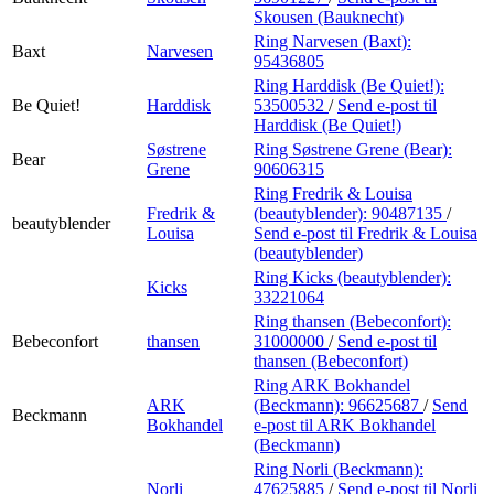
Skousen (Bauknecht)
Ring Narvesen (Baxt):
Baxt
Narvesen
95436805
Ring Harddisk (Be Quiet!):
Be Quiet!
Harddisk
53500532
/
Send e-post
til
Harddisk (Be Quiet!)
Søstrene
Ring Søstrene Grene (Bear):
Bear
Grene
90606315
Ring Fredrik & Louisa
Fredrik &
(beautyblender):
90487135
/
beautyblender
Louisa
Send e-post
til Fredrik & Louisa
(beautyblender)
Ring Kicks (beautyblender):
Kicks
33221064
Ring thansen (Bebeconfort):
Bebeconfort
thansen
31000000
/
Send e-post
til
thansen (Bebeconfort)
Ring ARK Bokhandel
ARK
(Beckmann):
96625687
/
Send
Beckmann
Bokhandel
e-post
til ARK Bokhandel
(Beckmann)
Ring Norli (Beckmann):
Norli
47625885
/
Send e-post
til Norli