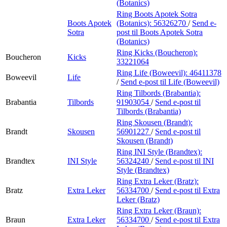
(Botanics)
Ring Boots Apotek Sotra
Boots Apotek
(Botanics):
56326270
/
Send e-
Sotra
post
til Boots Apotek Sotra
(Botanics)
Ring Kicks (Boucheron):
Boucheron
Kicks
33221064
Ring Life (Boweevil):
46411378
Boweevil
Life
/
Send e-post
til Life (Boweevil)
Ring Tilbords (Brabantia):
Brabantia
Tilbords
91903054
/
Send e-post
til
Tilbords (Brabantia)
Ring Skousen (Brandt):
Brandt
Skousen
56901227
/
Send e-post
til
Skousen (Brandt)
Ring INI Style (Brandtex):
Brandtex
INI Style
56324240
/
Send e-post
til INI
Style (Brandtex)
Ring Extra Leker (Bratz):
Bratz
Extra Leker
56334700
/
Send e-post
til Extra
Leker (Bratz)
Ring Extra Leker (Braun):
Braun
Extra Leker
56334700
/
Send e-post
til Extra