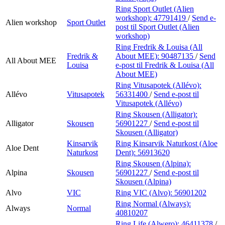
Ring Sport Outlet (Alien
workshop):
47791419
/
Send e-
Alien workshop
Sport Outlet
post
til Sport Outlet (Alien
workshop)
Ring Fredrik & Louisa (All
Fredrik &
About MEE):
90487135
/
Send
All About MEE
Louisa
e-post
til Fredrik & Louisa (All
About MEE)
Ring Vitusapotek (Allévo):
Allévo
Vitusapotek
56331400
/
Send e-post
til
Vitusapotek (Allévo)
Ring Skousen (Alligator):
Alligator
Skousen
56901227
/
Send e-post
til
Skousen (Alligator)
Kinsarvik
Ring Kinsarvik Naturkost (Aloe
Aloe Dent
Naturkost
Dent):
56913620
Ring Skousen (Alpina):
Alpina
Skousen
56901227
/
Send e-post
til
Skousen (Alpina)
Alvo
VIC
Ring VIC (Alvo):
56901202
Ring Normal (Always):
Always
Normal
40810207
Ring Life (Alwero):
46411378
/