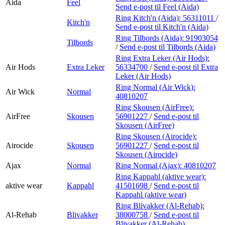
Aida
Feel
Send e-post
til Feel (Aida)
Ring Kitch'n (Aida):
56311011
/
Kitch'n
Send e-post
til Kitch'n (Aida)
Ring Tilbords (Aida):
91903054
Tilbords
/
Send e-post
til Tilbords (Aida)
Ring Extra Leker (Air Hods):
Air Hods
Extra Leker
56334700
/
Send e-post
til Extra
Leker (Air Hods)
Ring Normal (Air Wick):
Air Wick
Normal
40810207
Ring Skousen (AirFree):
AirFree
Skousen
56901227
/
Send e-post
til
Skousen (AirFree)
Ring Skousen (Airocide):
Airocide
Skousen
56901227
/
Send e-post
til
Skousen (Airocide)
Ajax
Normal
Ring Normal (Ajax):
40810207
Ring Kappahl (aktive wear):
aktive wear
Kappahl
41501698
/
Send e-post
til
Kappahl (aktive wear)
Ring Blivakker (Al-Rehab):
Al-Rehab
Blivakker
38000758
/
Send e-post
til
Blivakker (Al-Rehab)