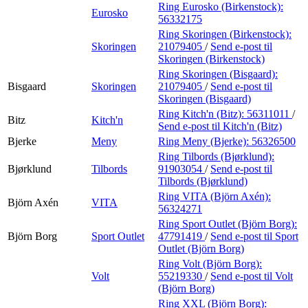
Ring Eurosko (Birkenstock):
Eurosko
56332175
Ring Skoringen (Birkenstock):
Skoringen
21079405
/
Send e-post
til
Skoringen (Birkenstock)
Ring Skoringen (Bisgaard):
Bisgaard
Skoringen
21079405
/
Send e-post
til
Skoringen (Bisgaard)
Ring Kitch'n (Bitz):
56311011
/
Bitz
Kitch'n
Send e-post
til Kitch'n (Bitz)
Bjerke
Meny
Ring Meny (Bjerke):
56326500
Ring Tilbords (Bjørklund):
Bjørklund
Tilbords
91903054
/
Send e-post
til
Tilbords (Bjørklund)
Ring VITA (Björn Axén):
Björn Axén
VITA
56324271
Ring Sport Outlet (Björn Borg):
Björn Borg
Sport Outlet
47791419
/
Send e-post
til Sport
Outlet (Björn Borg)
Ring Volt (Björn Borg):
Volt
55219330
/
Send e-post
til Volt
(Björn Borg)
Ring XXL (Björn Borg):