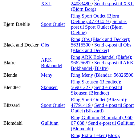
XXL
24083480
/
Send e-post
til XXL
(Björn Borg)
Ring Sport Outlet (Bjørn
Dæhlie):
47791419
/
Send e-
Bjørn Dæhlie
Sport Outlet
post
til Sport Outlet (Bjørn
Dæhlie)
Ring Obs (Black and Decker):
Black and Decker
Obs
56315500
/
Send e-post
til Obs
(Black and Decker)
Ring ARK Bokhandel (Blafre):
ARK
Blafre
96625687
/
Send e-post
til ARK
Bokhandel
Bokhandel (Blafre)
Blenda
Meny
Ring Meny (Blenda):
56326500
Ring Skousen (Blendtec):
Blendtec
Skousen
56901227
/
Send e-post
til
Skousen (Blendtec)
Ring Sport Outlet (Blizzard):
Blizzard
Sport Outlet
47791419
/
Send e-post
til Sport
Outlet (Blizzard)
Ring Gullfunn (Blomdahl):
960
Blomdahl
Gullfunn
07 038
/
Send e-post
til Gullfunn
(Blomdahl)
Ring Extra Leker (Blox):