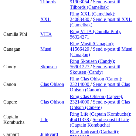
Tilbords
91903054
/
Send e-post
til
Tilbords (Camelbak)
Ring XXL (Camelbak):
XXL
24083480
/
Send e-post
til XXL
(Camelbak)
Ring VITA (Camilla Pihl):
Camilla Pihl
VITA
56324271
Ring Musti (Canagan):
Canagan
Musti
41566429
/
Send e-post
til Musti
(Canagan)
Ring Skousen (Candy):
Candy
Skousen
56901227
/
Send e-post
til
Skousen (Candy)
Ring Clas Ohlson (Canon):
Canon
Clas Ohlson
23214000
/
Send e-post
til Clas
Ohlson (Canon)
Ring Clas Ohlson (Capere):
Capere
Clas Ohlson
23214000
/
Send e-post
til Clas
Ohlson (Capere)
Ring Life (Captain Kombucha):
Captain
Life
46411378
/
Send e-post
til Life
Kombucha
(Captain Kombucha)
Ring Junkyard (Carhartt):
Carhartt
Junkyard