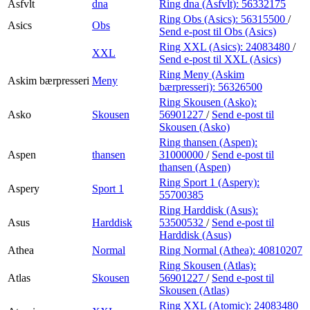
Asfvlt
dna
Ring dna (Asfvlt):
56332175
Ring Obs (Asics):
56315500
/
Asics
Obs
Send e-post
til Obs (Asics)
Ring XXL (Asics):
24083480
/
XXL
Send e-post
til XXL (Asics)
Ring Meny (Askim
Askim bærpresseri
Meny
bærpresseri):
56326500
Ring Skousen (Asko):
Asko
Skousen
56901227
/
Send e-post
til
Skousen (Asko)
Ring thansen (Aspen):
Aspen
thansen
31000000
/
Send e-post
til
thansen (Aspen)
Ring Sport 1 (Aspery):
Aspery
Sport 1
55700385
Ring Harddisk (Asus):
Asus
Harddisk
53500532
/
Send e-post
til
Harddisk (Asus)
Athea
Normal
Ring Normal (Athea):
40810207
Ring Skousen (Atlas):
Atlas
Skousen
56901227
/
Send e-post
til
Skousen (Atlas)
Ring XXL (Atomic):
24083480