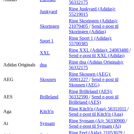
56332175
Ring Junkyard (Adidas):
Junkyard
55219015
Ring Skoringen (Adidas):
Skoringen
21079405
/
Send e-post
til
Skoringen (Adidas)
Ring Sport 1 (Adidas):
Sport 1
55700385
Ring XXL (Adidas):
24083480
/
XXL
Send e-post
til XXL (Adidas)
Ring dna (Adidas Originals):
Adidas Originals
dna
56332175
Ring Skousen (AEG):
AEG
Skousen
56901227
/
Send e-post
til
Skousen (AEG)
Ring Brilleland (AES):
AES
Brilleland
56332590
/
Send e-post
til
Brilleland (AES)
Ring Kitch'n (Aga):
56311011
/
Aga
Kitch'n
Send e-post
til Kitch'n (Aga)
Ring Synsam (Ai):
56330900
/
Ai
Synsam
Send e-post
til Synsam (Ai)
Ring Feel (Aida):
21053029
/