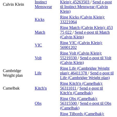
Instinct
Klein):
45263503
/
Send e-post
Calvin Klein
Menswear
til Instinct Menswear (Calvin
Klein)
Ring Kicks (Calvin Klein):
Kicks
33221064
Ring Match (Calvin Klein):
453
Match
75 022
/
Send e-post
til Match
(Calvin Klein)
Ring VIC (Calvin Klein):
VIC
56901202
Ring Volt (Calvin Klein):
Volt
55219330
/
Send e-post
til Volt
(Calvin Klein)
Ring Life (Cambridge Weight
Cambridge
Life
plan):
46411378
/
Send e-post
til
Weight plan
Life (Cambridge Weight plan)
Ring Kitch'n (Camelbak):
Camelbak
Kitch'n
56311011
/
Send e-post
til
Kitch'n (Camelbak)
Ring Obs (Camelbak):
Obs
56315500
/
Send e-post
til Obs
(Camelbak)
Ring Tilbords (Camelbak):