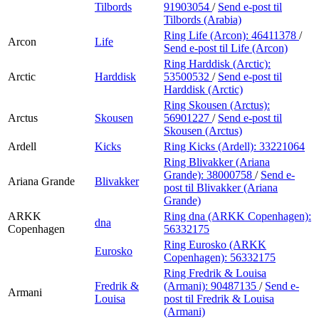
Tilbords
91903054
/
Send e-post
til
Tilbords (Arabia)
Ring Life (Arcon):
46411378
/
Arcon
Life
Send e-post
til Life (Arcon)
Ring Harddisk (Arctic):
Arctic
Harddisk
53500532
/
Send e-post
til
Harddisk (Arctic)
Ring Skousen (Arctus):
Arctus
Skousen
56901227
/
Send e-post
til
Skousen (Arctus)
Ardell
Kicks
Ring Kicks (Ardell):
33221064
Ring Blivakker (Ariana
Grande):
38000758
/
Send e-
Ariana Grande
Blivakker
post
til Blivakker (Ariana
Grande)
ARKK
Ring dna (ARKK Copenhagen):
dna
Copenhagen
56332175
Ring Eurosko (ARKK
Eurosko
Copenhagen):
56332175
Ring Fredrik & Louisa
Fredrik &
(Armani):
90487135
/
Send e-
Armani
Louisa
post
til Fredrik & Louisa
(Armani)