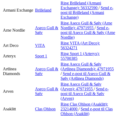
Ring Brilleland (Armani
Exchange):
56332590
/
Send e-
Armani Exchange
Brilleland
post
til Brilleland (Armani
Exchange)
Ring Aseco Gull & Sølv (Arne
Aseco Gull &
Nordlie):
47971955
/
Send e-
Arne Nordlie
Sølv
post
til Aseco Gull & Sølv (Arne
Nordlie)
Ring VITA (Art Deco):
Art Deco
VITA
56324271
Ring Sport 1 (Arteryx):
Arteryx
Sport 1
55700385
Ring Aseco Gull & Sølv
Artlinea
Aseco Gull &
(Artlinea Diamonds):
47971955
Diamonds
Sølv
/
Send e-post
til Aseco Gull &
Sølv (Artlinea Diamonds)
Ring Aseco Gull & Sølv
Aseco Gull &
(Arven):
47971955
/
Send e-
Arven
Sølv
post
til Aseco Gull & Sølv
(Arven)
Ring Clas Ohlson (Asaklitt):
Asaklitt
Clas Ohlson
23214000
/
Send e-post
til Clas
Ohlson (Asaklitt)