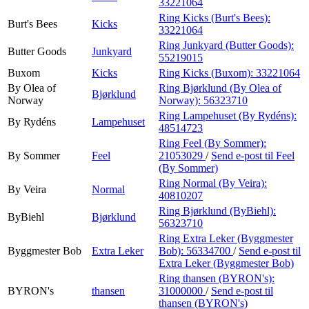
33221064
Ring Kicks (Burt's Bees):
Burt's Bees
Kicks
33221064
Ring Junkyard (Butter Goods):
Butter Goods
Junkyard
55219015
Buxom
Kicks
Ring Kicks (Buxom):
33221064
By Olea of
Ring Bjørklund (By Olea of
Bjørklund
Norway
Norway):
56323710
Ring Lampehuset (By Rydéns):
By Rydéns
Lampehuset
48514723
Ring Feel (By Sommer):
By Sommer
Feel
21053029
/
Send e-post
til Feel
(By Sommer)
Ring Normal (By Veira):
By Veira
Normal
40810207
Ring Bjørklund (ByBiehl):
ByBiehl
Bjørklund
56323710
Ring Extra Leker (Byggmester
Byggmester Bob
Extra Leker
Bob):
56334700
/
Send e-post
til
Extra Leker (Byggmester Bob)
Ring thansen (BYRON's):
BYRON's
thansen
31000000
/
Send e-post
til
thansen (BYRON's)