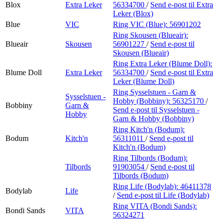
Blox
Extra Leker
56334700
/
Send e-post
til Extra
Leker (Blox)
Blue
VIC
Ring VIC (Blue):
56901202
Ring Skousen (Blueair):
Blueair
Skousen
56901227
/
Send e-post
til
Skousen (Blueair)
Ring Extra Leker (Blume Doll):
Blume Doll
Extra Leker
56334700
/
Send e-post
til Extra
Leker (Blume Doll)
Ring Sysselstuen - Garn &
Sysselstuen -
Hobby (Bobbiny):
56325170
/
Bobbiny
Garn &
Send e-post
til Sysselstuen -
Hobby
Garn & Hobby (Bobbiny)
Ring Kitch'n (Bodum):
Bodum
Kitch'n
56311011
/
Send e-post
til
Kitch'n (Bodum)
Ring Tilbords (Bodum):
Tilbords
91903054
/
Send e-post
til
Tilbords (Bodum)
Ring Life (Bodylab):
46411378
Bodylab
Life
/
Send e-post
til Life (Bodylab)
Ring VITA (Bondi Sands):
Bondi Sands
VITA
56324271