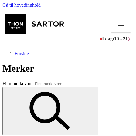
Gå til hovedinnhold
I dag:
10 - 21
Forside
Merker
Butikker
Finn merkevare
Mat og drikke
Aktiviteter
Tilbud
Kundeklubb