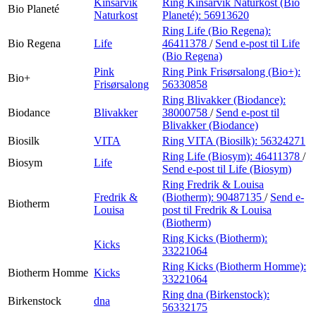
Kinsarvik
Ring Kinsarvik Naturkost (Bio
Bio Planeté
Naturkost
Planeté):
56913620
Ring Life (Bio Regena):
Bio Regena
Life
46411378
/
Send e-post
til Life
(Bio Regena)
Pink
Ring Pink Frisørsalong (Bio+):
Bio+
Frisørsalong
56330858
Ring Blivakker (Biodance):
Biodance
Blivakker
38000758
/
Send e-post
til
Blivakker (Biodance)
Biosilk
VITA
Ring VITA (Biosilk):
56324271
Ring Life (Biosym):
46411378
/
Biosym
Life
Send e-post
til Life (Biosym)
Ring Fredrik & Louisa
Fredrik &
(Biotherm):
90487135
/
Send e-
Biotherm
Louisa
post
til Fredrik & Louisa
(Biotherm)
Ring Kicks (Biotherm):
Kicks
33221064
Ring Kicks (Biotherm Homme):
Biotherm Homme
Kicks
33221064
Ring dna (Birkenstock):
Birkenstock
dna
56332175