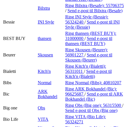
Ring Bilxtra (Besafe):
55706375
Bilxtra
/
Send e-post
til Bilxtra (Besafe)
Ring INI Style (Bessie):
Bessie
INI Style
56324240
/
Send e-post
til INI
Style (Bessie)
Ring thansen (BEST BUY):
BEST BUY
thansen
31000000
/
Send e-post
til
thansen (BEST BUY)
Ring Skousen (Beurer):
Beurer
Skousen
56901227
/
Send e-post
til
Skousen (Beurer)
Ring Kitch'n (Bialetti):
Bialetti
Kitch'n
56311011
/
Send e-post
til
Kitch'n (Bialetti)
Bibs
Normal
Ring Normal (Bibs):
40810207
Ring ARK Bokhandel (Bic):
ARK
Bic
96625687
/
Send e-post
til ARK
Bokhandel
Bokhandel (Bic)
Ring Obs (Big one):
56315500
/
Big one
Obs
Send e-post
til Obs (Big one)
Ring VITA (Bio Life):
Bio Life
VITA
56324271