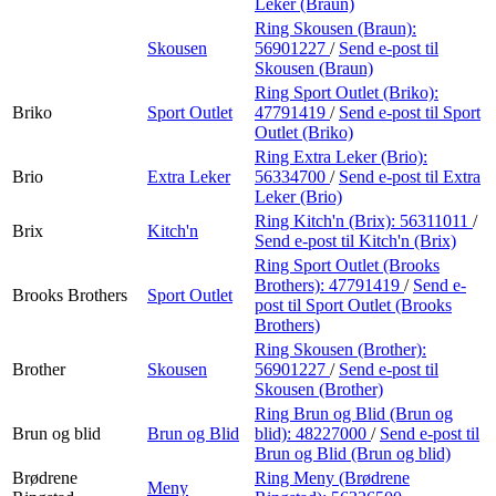
Leker (Braun)
Ring Skousen (Braun):
Skousen
56901227
/
Send e-post
til
Skousen (Braun)
Ring Sport Outlet (Briko):
Briko
Sport Outlet
47791419
/
Send e-post
til Sport
Outlet (Briko)
Ring Extra Leker (Brio):
Brio
Extra Leker
56334700
/
Send e-post
til Extra
Leker (Brio)
Ring Kitch'n (Brix):
56311011
/
Brix
Kitch'n
Send e-post
til Kitch'n (Brix)
Ring Sport Outlet (Brooks
Brothers):
47791419
/
Send e-
Brooks Brothers
Sport Outlet
post
til Sport Outlet (Brooks
Brothers)
Ring Skousen (Brother):
Brother
Skousen
56901227
/
Send e-post
til
Skousen (Brother)
Ring Brun og Blid (Brun og
Brun og blid
Brun og Blid
blid):
48227000
/
Send e-post
til
Brun og Blid (Brun og blid)
Brødrene
Ring Meny (Brødrene
Meny