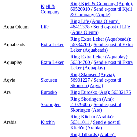
Ring Kjell & Company (Apple):
Kjell &
69520910
/
Send e-post
til Kjell
Company
& Company (Apple)
Ring Life (Aqua Oleum):
Aqua Oleum
Life
46411378
/
Send e-post
til Life
(Aqua Oleum)
Ring Extra Leker (Aquabeads):
Aquabeads
Extra Leker
56334700
/
Send e-post
til Extra
Leker (Aquabeads)
Ring Extra Leker (Aquaplay):
Aquaplay
Extra Leker
56334700
/
Send e-post
til Extra
Leker (Aquaplay)
Ring Skousen (Aqvia):
Aqvia
Skousen
56901227
/
Send e-post
til
Skousen (Aqvia)
Ara
Eurosko
Ring Eurosko (Ara):
56332175
Ring Skoringen (Ara):
Skoringen
21079405
/
Send e-post
til
Skoringen (Ara)
Ring Kitch'n (Arabia):
Arabia
Kitch'n
56311011
/
Send e-post
til
Kitch'n (Arabia)
Ring Tilbords (Arabia):