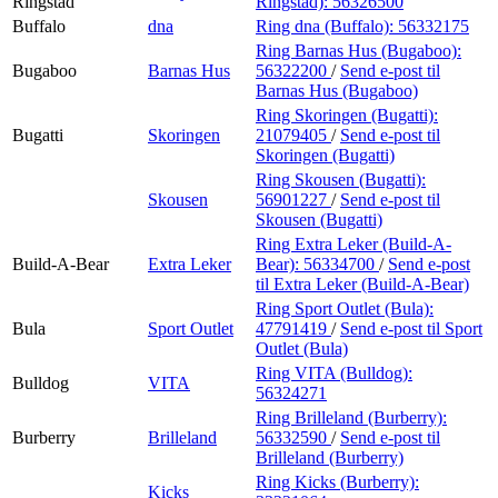
Ringstad
Ringstad):
56326500
Buffalo
dna
Ring dna (Buffalo):
56332175
Ring Barnas Hus (Bugaboo):
Bugaboo
Barnas Hus
56322200
/
Send e-post
til
Barnas Hus (Bugaboo)
Ring Skoringen (Bugatti):
Bugatti
Skoringen
21079405
/
Send e-post
til
Skoringen (Bugatti)
Ring Skousen (Bugatti):
Skousen
56901227
/
Send e-post
til
Skousen (Bugatti)
Ring Extra Leker (Build-A-
Build-A-Bear
Extra Leker
Bear):
56334700
/
Send e-post
til Extra Leker (Build-A-Bear)
Ring Sport Outlet (Bula):
Bula
Sport Outlet
47791419
/
Send e-post
til Sport
Outlet (Bula)
Ring VITA (Bulldog):
Bulldog
VITA
56324271
Ring Brilleland (Burberry):
Burberry
Brilleland
56332590
/
Send e-post
til
Brilleland (Burberry)
Ring Kicks (Burberry):
Kicks