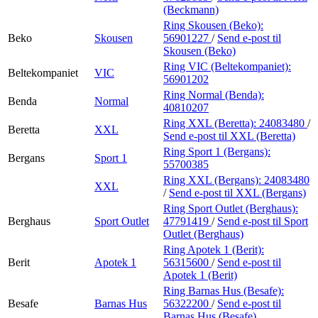
(Beckmann)
Ring Skousen (Beko):
Beko
Skousen
56901227
/
Send e-post
til
Skousen (Beko)
Ring VIC (Beltekompaniet):
Beltekompaniet
VIC
56901202
Ring Normal (Benda):
Benda
Normal
40810207
Ring XXL (Beretta):
24083480
/
Beretta
XXL
Send e-post
til XXL (Beretta)
Ring Sport 1 (Bergans):
Bergans
Sport 1
55700385
Ring XXL (Bergans):
24083480
XXL
/
Send e-post
til XXL (Bergans)
Ring Sport Outlet (Berghaus):
Berghaus
Sport Outlet
47791419
/
Send e-post
til Sport
Outlet (Berghaus)
Ring Apotek 1 (Berit):
Berit
Apotek 1
56315600
/
Send e-post
til
Apotek 1 (Berit)
Ring Barnas Hus (Besafe):
Besafe
Barnas Hus
56322200
/
Send e-post
til
Barnas Hus (Besafe)