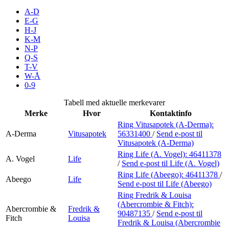
Inspirasjon
A-D
E-G
H-J
K-M
N-P
Søk
Q-S
T-V
W-Å
0-9
Åpningstider
Tabell med aktuelle merkevarer
Merke
Hvor
Kontaktinfo
Praktisk informasjon
Ring Vitusapotek (A-Derma):
A-Derma
Vitusapotek
56331400
/
Send e-post
til
Ledige stillinger
Vitusapotek (A-Derma)
Magasin
Ring Life (A. Vogel):
46411378
A. Vogel
Life
/
Send e-post
til Life (A. Vogel)
Gavekort
Ring Life (Abeego):
46411378
/
Abeego
Life
Send e-post
til Life (Abeego)
Finn frem
Ring Fredrik & Louisa
(Abercrombie & Fitch):
Abercrombie &
Fredrik &
90487135
/
Send e-post
til
Fitch
Louisa
Fredrik & Louisa (Abercrombie