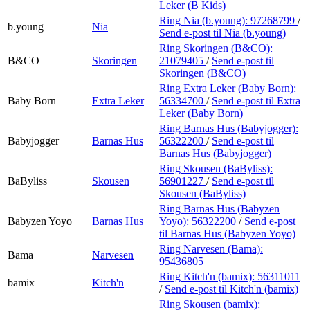
Leker (B Kids)
Ring Nia (b.young):
97268799
/
b.young
Nia
Send e-post
til Nia (b.young)
Ring Skoringen (B&CO):
B&CO
Skoringen
21079405
/
Send e-post
til
Skoringen (B&CO)
Ring Extra Leker (Baby Born):
Baby Born
Extra Leker
56334700
/
Send e-post
til Extra
Leker (Baby Born)
Ring Barnas Hus (Babyjogger):
Babyjogger
Barnas Hus
56322200
/
Send e-post
til
Barnas Hus (Babyjogger)
Ring Skousen (BaByliss):
BaByliss
Skousen
56901227
/
Send e-post
til
Skousen (BaByliss)
Ring Barnas Hus (Babyzen
Babyzen Yoyo
Barnas Hus
Yoyo):
56322200
/
Send e-post
til Barnas Hus (Babyzen Yoyo)
Ring Narvesen (Bama):
Bama
Narvesen
95436805
Ring Kitch'n (bamix):
56311011
bamix
Kitch'n
/
Send e-post
til Kitch'n (bamix)
Ring Skousen (bamix):