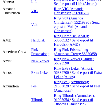
Alwero
Life
Send e-post
til Life (Alwero)
Amanda
Ring VIC (Amanda
VIC
Christensen
Christensen):
56901202
Ring Volt (Amanda
Christensen):
55219330
/
Send
Volt
e-post
til Volt (Amanda
Christensen)
Ring Harddisk (AMD):
AMD
Harddisk
53500532
/
Send e-post
til
Harddisk (AMD)
Pink
Ring Pink Frisørsalong
American Crew
Frisørsalong
(American Crew):
56330858
Ring New Yorker (Amisu):
Amisu
New Yorker
56323590
Ring Extra Leker (Amos):
Amos
Extra Leker
56334700
/
Send e-post
til Extra
Leker (Amos)
Ring Feel (Amundsen):
Amundsen
Feel
21053029
/
Send e-post
til Feel
(Amundsen)
Ring Tilbords (Amundsen):
Tilbords
91903054
/
Send e-post
til
Tilbords (Amundsen)