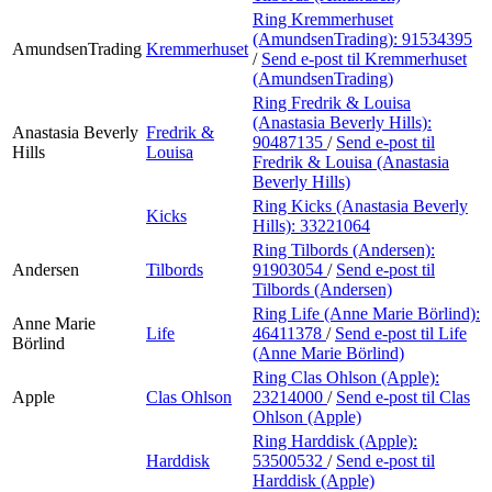
Ring Kremmerhuset
(AmundsenTrading):
91534395
AmundsenTrading
Kremmerhuset
/
Send e-post
til Kremmerhuset
(AmundsenTrading)
Ring Fredrik & Louisa
(Anastasia Beverly Hills):
Anastasia Beverly
Fredrik &
90487135
/
Send e-post
til
Hills
Louisa
Fredrik & Louisa (Anastasia
Beverly Hills)
Ring Kicks (Anastasia Beverly
Kicks
Hills):
33221064
Ring Tilbords (Andersen):
Andersen
Tilbords
91903054
/
Send e-post
til
Tilbords (Andersen)
Ring Life (Anne Marie Börlind):
Anne Marie
Life
46411378
/
Send e-post
til Life
Börlind
(Anne Marie Börlind)
Ring Clas Ohlson (Apple):
Apple
Clas Ohlson
23214000
/
Send e-post
til Clas
Ohlson (Apple)
Ring Harddisk (Apple):
Harddisk
53500532
/
Send e-post
til
Harddisk (Apple)