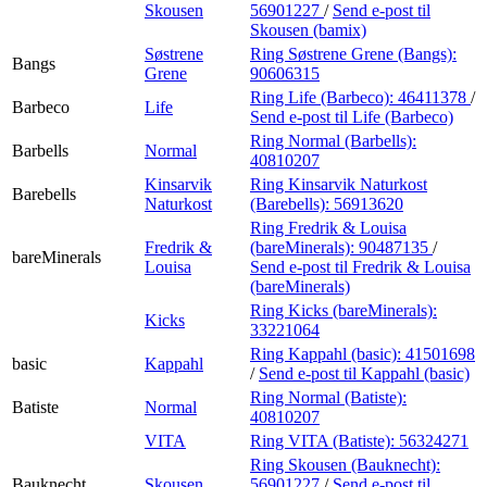
Skousen
56901227
/
Send e-post
til
Skousen (bamix)
Søstrene
Ring Søstrene Grene (Bangs):
Bangs
Grene
90606315
Ring Life (Barbeco):
46411378
/
Barbeco
Life
Send e-post
til Life (Barbeco)
Ring Normal (Barbells):
Barbells
Normal
40810207
Kinsarvik
Ring Kinsarvik Naturkost
Barebells
Naturkost
(Barebells):
56913620
Ring Fredrik & Louisa
Fredrik &
(bareMinerals):
90487135
/
bareMinerals
Louisa
Send e-post
til Fredrik & Louisa
(bareMinerals)
Ring Kicks (bareMinerals):
Kicks
33221064
Ring Kappahl (basic):
41501698
basic
Kappahl
/
Send e-post
til Kappahl (basic)
Ring Normal (Batiste):
Batiste
Normal
40810207
VITA
Ring VITA (Batiste):
56324271
Ring Skousen (Bauknecht):
Bauknecht
Skousen
56901227
/
Send e-post
til