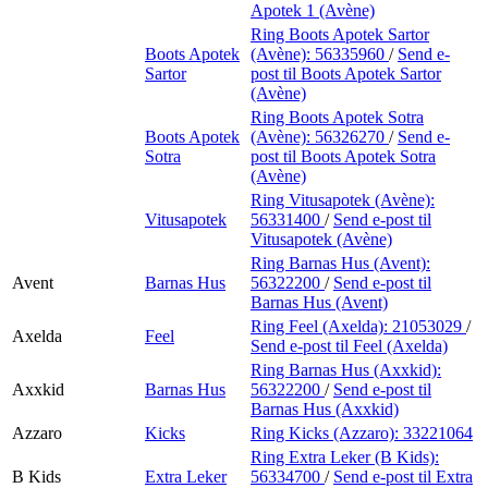
Apotek 1 (Avène)
Ring Boots Apotek Sartor
Boots Apotek
(Avène):
56335960
/
Send e-
Sartor
post
til Boots Apotek Sartor
(Avène)
Ring Boots Apotek Sotra
Boots Apotek
(Avène):
56326270
/
Send e-
Sotra
post
til Boots Apotek Sotra
(Avène)
Ring Vitusapotek (Avène):
Vitusapotek
56331400
/
Send e-post
til
Vitusapotek (Avène)
Ring Barnas Hus (Avent):
Avent
Barnas Hus
56322200
/
Send e-post
til
Barnas Hus (Avent)
Ring Feel (Axelda):
21053029
/
Axelda
Feel
Send e-post
til Feel (Axelda)
Ring Barnas Hus (Axxkid):
Axxkid
Barnas Hus
56322200
/
Send e-post
til
Barnas Hus (Axxkid)
Azzaro
Kicks
Ring Kicks (Azzaro):
33221064
Ring Extra Leker (B Kids):
B Kids
Extra Leker
56334700
/
Send e-post
til Extra