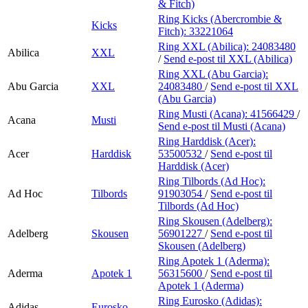
& Fitch)
Ring Kicks (Abercrombie &
Kicks
Fitch):
33221064
Ring XXL (Abilica):
24083480
Abilica
XXL
/
Send e-post
til XXL (Abilica)
Ring XXL (Abu Garcia):
Abu Garcia
XXL
24083480
/
Send e-post
til XXL
(Abu Garcia)
Ring Musti (Acana):
41566429
/
Acana
Musti
Send e-post
til Musti (Acana)
Ring Harddisk (Acer):
Acer
Harddisk
53500532
/
Send e-post
til
Harddisk (Acer)
Ring Tilbords (Ad Hoc):
Ad Hoc
Tilbords
91903054
/
Send e-post
til
Tilbords (Ad Hoc)
Ring Skousen (Adelberg):
Adelberg
Skousen
56901227
/
Send e-post
til
Skousen (Adelberg)
Ring Apotek 1 (Aderma):
Aderma
Apotek 1
56315600
/
Send e-post
til
Apotek 1 (Aderma)
Ring Eurosko (Adidas):
Adidas
Eurosko