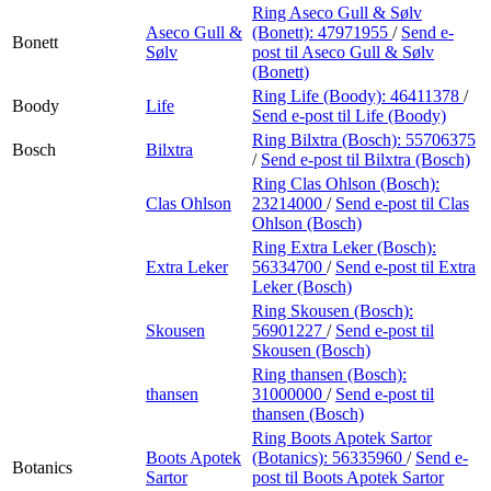
Ring Aseco Gull & Sølv
Aseco Gull &
(Bonett):
47971955
/
Send e-
Bonett
Sølv
post
til Aseco Gull & Sølv
(Bonett)
Ring Life (Boody):
46411378
/
Boody
Life
Send e-post
til Life (Boody)
Ring Bilxtra (Bosch):
55706375
Bosch
Bilxtra
/
Send e-post
til Bilxtra (Bosch)
Ring Clas Ohlson (Bosch):
Clas Ohlson
23214000
/
Send e-post
til Clas
Ohlson (Bosch)
Ring Extra Leker (Bosch):
Extra Leker
56334700
/
Send e-post
til Extra
Leker (Bosch)
Ring Skousen (Bosch):
Skousen
56901227
/
Send e-post
til
Skousen (Bosch)
Ring thansen (Bosch):
thansen
31000000
/
Send e-post
til
thansen (Bosch)
Ring Boots Apotek Sartor
Boots Apotek
(Botanics):
56335960
/
Send e-
Botanics
Sartor
post
til Boots Apotek Sartor