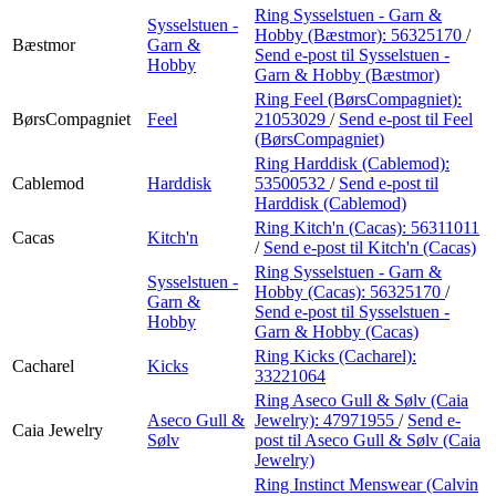
Ring Sysselstuen - Garn &
Sysselstuen -
Hobby (Bæstmor):
56325170
/
Bæstmor
Garn &
Send e-post
til Sysselstuen -
Hobby
Garn & Hobby (Bæstmor)
Ring Feel (BørsCompagniet):
BørsCompagniet
Feel
21053029
/
Send e-post
til Feel
(BørsCompagniet)
Ring Harddisk (Cablemod):
Cablemod
Harddisk
53500532
/
Send e-post
til
Harddisk (Cablemod)
Ring Kitch'n (Cacas):
56311011
Cacas
Kitch'n
/
Send e-post
til Kitch'n (Cacas)
Ring Sysselstuen - Garn &
Sysselstuen -
Hobby (Cacas):
56325170
/
Garn &
Send e-post
til Sysselstuen -
Hobby
Garn & Hobby (Cacas)
Ring Kicks (Cacharel):
Cacharel
Kicks
33221064
Ring Aseco Gull & Sølv (Caia
Aseco Gull &
Jewelry):
47971955
/
Send e-
Caia Jewelry
Sølv
post
til Aseco Gull & Sølv (Caia
Jewelry)
Ring Instinct Menswear (Calvin