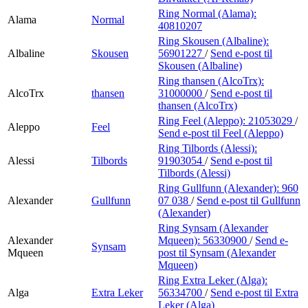
Ring Normal (Alama):
Alama
Normal
40810207
Ring Skousen (Albaline):
Albaline
Skousen
56901227
/
Send e-post
til
Skousen (Albaline)
Ring thansen (AlcoTrx):
AlcoTrx
thansen
31000000
/
Send e-post
til
thansen (AlcoTrx)
Ring Feel (Aleppo):
21053029
/
Aleppo
Feel
Send e-post
til Feel (Aleppo)
Ring Tilbords (Alessi):
Alessi
Tilbords
91903054
/
Send e-post
til
Tilbords (Alessi)
Ring Gullfunn (Alexander):
960
Alexander
Gullfunn
07 038
/
Send e-post
til Gullfunn
(Alexander)
Ring Synsam (Alexander
Alexander
Mqueen):
56330900
/
Send e-
Synsam
Mqueen
post
til Synsam (Alexander
Mqueen)
Ring Extra Leker (Alga):
Alga
Extra Leker
56334700
/
Send e-post
til Extra
Leker (Alga)