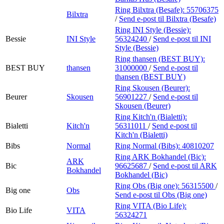
Ring Bilxtra (Besafe):
55706375
Bilxtra
/
Send e-post
til Bilxtra (Besafe)
Ring INI Style (Bessie):
Bessie
INI Style
56324240
/
Send e-post
til INI
Style (Bessie)
Ring thansen (BEST BUY):
BEST BUY
thansen
31000000
/
Send e-post
til
thansen (BEST BUY)
Ring Skousen (Beurer):
Beurer
Skousen
56901227
/
Send e-post
til
Skousen (Beurer)
Ring Kitch'n (Bialetti):
Bialetti
Kitch'n
56311011
/
Send e-post
til
Kitch'n (Bialetti)
Bibs
Normal
Ring Normal (Bibs):
40810207
Ring ARK Bokhandel (Bic):
ARK
Bic
96625687
/
Send e-post
til ARK
Bokhandel
Bokhandel (Bic)
Ring Obs (Big one):
56315500
/
Big one
Obs
Send e-post
til Obs (Big one)
Ring VITA (Bio Life):
Bio Life
VITA
56324271