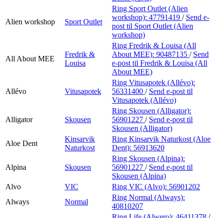
Ring Sport Outlet (Alien
workshop):
47791419
/
Send e-
Alien workshop
Sport Outlet
post
til Sport Outlet (Alien
workshop)
Ring Fredrik & Louisa (All
Fredrik &
About MEE):
90487135
/
Send
All About MEE
Louisa
e-post
til Fredrik & Louisa (All
About MEE)
Ring Vitusapotek (Allévo):
Allévo
Vitusapotek
56331400
/
Send e-post
til
Vitusapotek (Allévo)
Ring Skousen (Alligator):
Alligator
Skousen
56901227
/
Send e-post
til
Skousen (Alligator)
Kinsarvik
Ring Kinsarvik Naturkost (Aloe
Aloe Dent
Naturkost
Dent):
56913620
Ring Skousen (Alpina):
Alpina
Skousen
56901227
/
Send e-post
til
Skousen (Alpina)
Alvo
VIC
Ring VIC (Alvo):
56901202
Ring Normal (Always):
Always
Normal
40810207
Ring Life (Alwero):
46411378
/