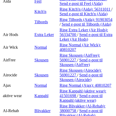
Aida
Feel
Send e-post
til Feel (Aida)
Ring Kitch'n (Aida):
56311011
/
Kitch'n
Send e-post
til Kitch'n (Aida)
Ring Tilbords (Aida):
91903054
Tilbords
/
Send e-post
til Tilbords (Aida)
Ring Extra Leker (Air Hods):
Air Hods
Extra Leker
56334700
/
Send e-post
til Extra
Leker (Air Hods)
Ring Normal (Air Wick):
Air Wick
Normal
40810207
Ring Skousen (AirFree):
AirFree
Skousen
56901227
/
Send e-post
til
Skousen (AirFree)
Ring Skousen (Airocide):
Airocide
Skousen
56901227
/
Send e-post
til
Skousen (Airocide)
Ajax
Normal
Ring Normal (Ajax):
40810207
Ring Kappahl (aktive wear):
aktive wear
Kappahl
41501698
/
Send e-post
til
Kappahl (aktive wear)
Ring Blivakker (Al-Rehab):
Al-Rehab
Blivakker
38000758
/
Send e-post
til
Blivakker (Al-Rehab)