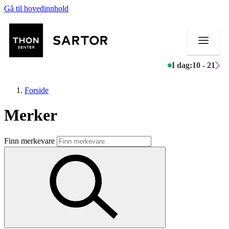
Gå til hovedinnhold
I dag:
10 - 21
Forside
Merker
Butikker
Finn merkevare
Mat og drikke
Aktiviteter
Tilbud
Kundeklubb