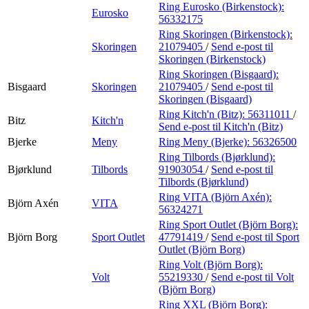
Ring Eurosko (Birkenstock):
Eurosko
56332175
Ring Skoringen (Birkenstock):
Skoringen
21079405
/
Send e-post
til
Skoringen (Birkenstock)
Ring Skoringen (Bisgaard):
Bisgaard
Skoringen
21079405
/
Send e-post
til
Skoringen (Bisgaard)
Ring Kitch'n (Bitz):
56311011
/
Bitz
Kitch'n
Send e-post
til Kitch'n (Bitz)
Bjerke
Meny
Ring Meny (Bjerke):
56326500
Ring Tilbords (Bjørklund):
Bjørklund
Tilbords
91903054
/
Send e-post
til
Tilbords (Bjørklund)
Ring VITA (Björn Axén):
Björn Axén
VITA
56324271
Ring Sport Outlet (Björn Borg):
Björn Borg
Sport Outlet
47791419
/
Send e-post
til Sport
Outlet (Björn Borg)
Ring Volt (Björn Borg):
Volt
55219330
/
Send e-post
til Volt
(Björn Borg)
Ring XXL (Björn Borg):