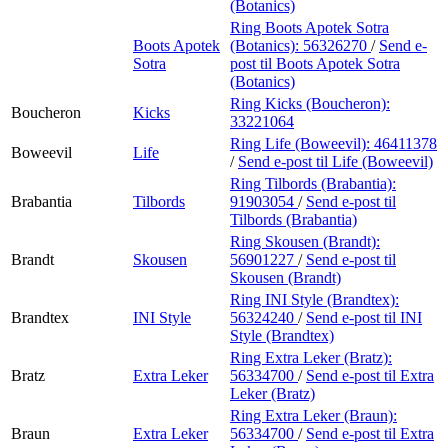
(Botanics)
Ring Boots Apotek Sotra
Boots Apotek
(Botanics):
56326270
/
Send e-
Sotra
post
til Boots Apotek Sotra
(Botanics)
Ring Kicks (Boucheron):
Boucheron
Kicks
33221064
Ring Life (Boweevil):
46411378
Boweevil
Life
/
Send e-post
til Life (Boweevil)
Ring Tilbords (Brabantia):
Brabantia
Tilbords
91903054
/
Send e-post
til
Tilbords (Brabantia)
Ring Skousen (Brandt):
Brandt
Skousen
56901227
/
Send e-post
til
Skousen (Brandt)
Ring INI Style (Brandtex):
Brandtex
INI Style
56324240
/
Send e-post
til INI
Style (Brandtex)
Ring Extra Leker (Bratz):
Bratz
Extra Leker
56334700
/
Send e-post
til Extra
Leker (Bratz)
Ring Extra Leker (Braun):
Braun
Extra Leker
56334700
/
Send e-post
til Extra