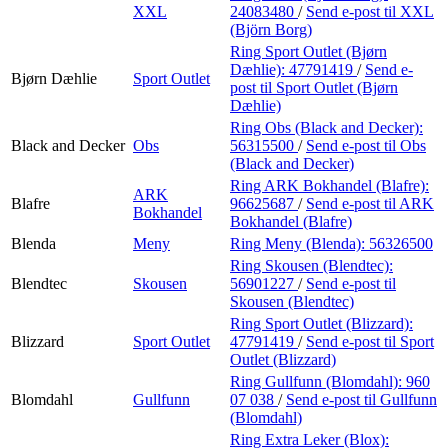
XXL
24083480
/
Send e-post
til XXL
(Björn Borg)
Ring Sport Outlet (Bjørn
Dæhlie):
47791419
/
Send e-
Bjørn Dæhlie
Sport Outlet
post
til Sport Outlet (Bjørn
Dæhlie)
Ring Obs (Black and Decker):
Black and Decker
Obs
56315500
/
Send e-post
til Obs
(Black and Decker)
Ring ARK Bokhandel (Blafre):
ARK
Blafre
96625687
/
Send e-post
til ARK
Bokhandel
Bokhandel (Blafre)
Blenda
Meny
Ring Meny (Blenda):
56326500
Ring Skousen (Blendtec):
Blendtec
Skousen
56901227
/
Send e-post
til
Skousen (Blendtec)
Ring Sport Outlet (Blizzard):
Blizzard
Sport Outlet
47791419
/
Send e-post
til Sport
Outlet (Blizzard)
Ring Gullfunn (Blomdahl):
960
Blomdahl
Gullfunn
07 038
/
Send e-post
til Gullfunn
(Blomdahl)
Ring Extra Leker (Blox):