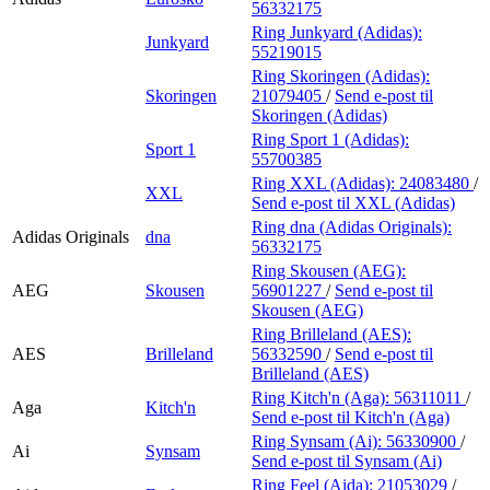
56332175
Ring Junkyard (Adidas):
Junkyard
55219015
Ring Skoringen (Adidas):
Skoringen
21079405
/
Send e-post
til
Skoringen (Adidas)
Ring Sport 1 (Adidas):
Sport 1
55700385
Ring XXL (Adidas):
24083480
/
XXL
Send e-post
til XXL (Adidas)
Ring dna (Adidas Originals):
Adidas Originals
dna
56332175
Ring Skousen (AEG):
AEG
Skousen
56901227
/
Send e-post
til
Skousen (AEG)
Ring Brilleland (AES):
AES
Brilleland
56332590
/
Send e-post
til
Brilleland (AES)
Ring Kitch'n (Aga):
56311011
/
Aga
Kitch'n
Send e-post
til Kitch'n (Aga)
Ring Synsam (Ai):
56330900
/
Ai
Synsam
Send e-post
til Synsam (Ai)
Ring Feel (Aida):
21053029
/