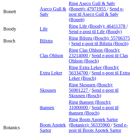
Ring Aseco Gull & Sølv
Aseco Gull &
(Bonett):
47971955
/
Send e-
Bonett
Sølv
post
til Aseco Gull & Sølv
(Bonett)
Ring Life (Boody):
46411378
/
Boody
Life
Send e-post
til Life (Boody)
Ring Bilxtra (Bosch):
55706375
Bosch
Bilxtra
/
Send e-post
til Bilxtra (Bosch)
Ring Clas Ohlson (Bosch):
Clas Ohlson
23214000
/
Send e-post
til Clas
Ohlson (Bosch)
Ring Extra Leker (Bosch):
Extra Leker
56334700
/
Send e-post
til Extra
Leker (Bosch)
Ring Skousen (Bosch):
Skousen
56901227
/
Send e-post
til
Skousen (Bosch)
Ring thansen (Bosch):
thansen
31000000
/
Send e-post
til
thansen (Bosch)
Ring Boots Apotek Sartor
Boots Apotek
(Botanics):
56335960
/
Send e-
Botanics
Sartor
post
til Boots Apotek Sartor