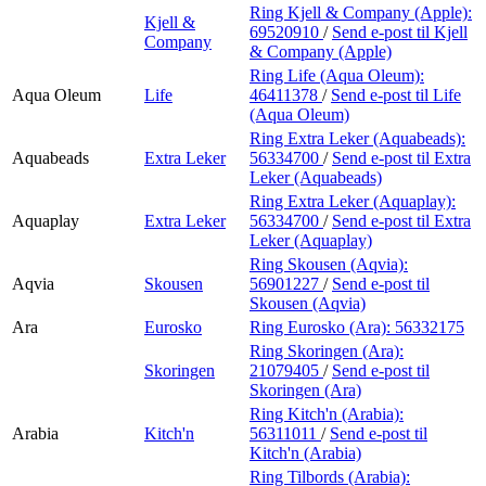
Ring Kjell & Company (Apple):
Kjell &
69520910
/
Send e-post
til Kjell
Company
& Company (Apple)
Ring Life (Aqua Oleum):
Aqua Oleum
Life
46411378
/
Send e-post
til Life
(Aqua Oleum)
Ring Extra Leker (Aquabeads):
Aquabeads
Extra Leker
56334700
/
Send e-post
til Extra
Leker (Aquabeads)
Ring Extra Leker (Aquaplay):
Aquaplay
Extra Leker
56334700
/
Send e-post
til Extra
Leker (Aquaplay)
Ring Skousen (Aqvia):
Aqvia
Skousen
56901227
/
Send e-post
til
Skousen (Aqvia)
Ara
Eurosko
Ring Eurosko (Ara):
56332175
Ring Skoringen (Ara):
Skoringen
21079405
/
Send e-post
til
Skoringen (Ara)
Ring Kitch'n (Arabia):
Arabia
Kitch'n
56311011
/
Send e-post
til
Kitch'n (Arabia)
Ring Tilbords (Arabia):