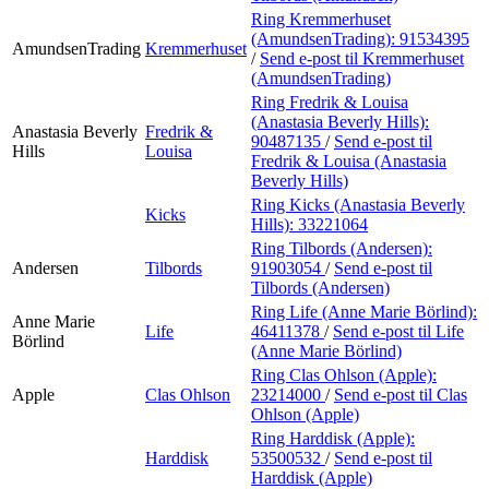
Ring Kremmerhuset
(AmundsenTrading):
91534395
AmundsenTrading
Kremmerhuset
/
Send e-post
til Kremmerhuset
(AmundsenTrading)
Ring Fredrik & Louisa
(Anastasia Beverly Hills):
Anastasia Beverly
Fredrik &
90487135
/
Send e-post
til
Hills
Louisa
Fredrik & Louisa (Anastasia
Beverly Hills)
Ring Kicks (Anastasia Beverly
Kicks
Hills):
33221064
Ring Tilbords (Andersen):
Andersen
Tilbords
91903054
/
Send e-post
til
Tilbords (Andersen)
Ring Life (Anne Marie Börlind):
Anne Marie
Life
46411378
/
Send e-post
til Life
Börlind
(Anne Marie Börlind)
Ring Clas Ohlson (Apple):
Apple
Clas Ohlson
23214000
/
Send e-post
til Clas
Ohlson (Apple)
Ring Harddisk (Apple):
Harddisk
53500532
/
Send e-post
til
Harddisk (Apple)