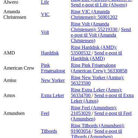
Alwero
Life
Send e-post
til Life (Alwero)
Amanda
Ring VIC (Amanda
VIC
Christensen
Christensen):
56901202
Ring Volt (Amanda
Christensen):
55219330
/
Send
Volt
e-post
til Volt (Amanda
Christensen)
Ring Harddisk (AMD):
AMD
Harddisk
53500532
/
Send e-post
til
Harddisk (AMD)
Pink
Ring Pink Frisørsalong
American Crew
Frisørsalong
(American Crew):
56330858
Ring New Yorker (Amisu):
Amisu
New Yorker
56323590
Ring Extra Leker (Amos):
Amos
Extra Leker
56334700
/
Send e-post
til Extra
Leker (Amos)
Ring Feel (Amundsen):
Amundsen
Feel
21053029
/
Send e-post
til Feel
(Amundsen)
Ring Tilbords (Amundsen):
Tilbords
91903054
/
Send e-post
til
Tilbords (Amundsen)