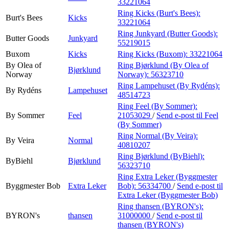
33221064
Ring Kicks (Burt's Bees):
Burt's Bees
Kicks
33221064
Ring Junkyard (Butter Goods):
Butter Goods
Junkyard
55219015
Buxom
Kicks
Ring Kicks (Buxom):
33221064
By Olea of
Ring Bjørklund (By Olea of
Bjørklund
Norway
Norway):
56323710
Ring Lampehuset (By Rydéns):
By Rydéns
Lampehuset
48514723
Ring Feel (By Sommer):
By Sommer
Feel
21053029
/
Send e-post
til Feel
(By Sommer)
Ring Normal (By Veira):
By Veira
Normal
40810207
Ring Bjørklund (ByBiehl):
ByBiehl
Bjørklund
56323710
Ring Extra Leker (Byggmester
Byggmester Bob
Extra Leker
Bob):
56334700
/
Send e-post
til
Extra Leker (Byggmester Bob)
Ring thansen (BYRON's):
BYRON's
thansen
31000000
/
Send e-post
til
thansen (BYRON's)