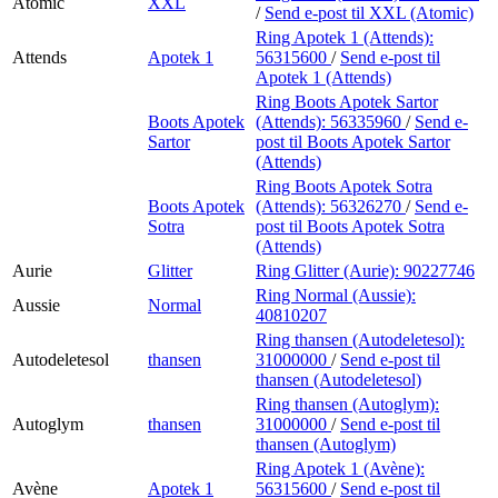
Atomic
XXL
/
Send e-post
til XXL (Atomic)
Ring Apotek 1 (Attends):
Attends
Apotek 1
56315600
/
Send e-post
til
Apotek 1 (Attends)
Ring Boots Apotek Sartor
Boots Apotek
(Attends):
56335960
/
Send e-
Sartor
post
til Boots Apotek Sartor
(Attends)
Ring Boots Apotek Sotra
Boots Apotek
(Attends):
56326270
/
Send e-
Sotra
post
til Boots Apotek Sotra
(Attends)
Aurie
Glitter
Ring Glitter (Aurie):
90227746
Ring Normal (Aussie):
Aussie
Normal
40810207
Ring thansen (Autodeletesol):
Autodeletesol
thansen
31000000
/
Send e-post
til
thansen (Autodeletesol)
Ring thansen (Autoglym):
Autoglym
thansen
31000000
/
Send e-post
til
thansen (Autoglym)
Ring Apotek 1 (Avène):
Avène
Apotek 1
56315600
/
Send e-post
til