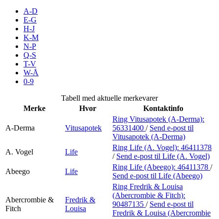
Inspirasjon
A-D
E-G
H-J
K-M
N-P
Søk
Q-S
T-V
W-Å
0-9
Åpningstider
Tabell med aktuelle merkevarer
Merke
Hvor
Kontaktinfo
Praktisk informasjon
Ring Vitusapotek (A-Derma):
A-Derma
Vitusapotek
56331400
/
Send e-post
til
Ledige stillinger
Vitusapotek (A-Derma)
Magasin
Ring Life (A. Vogel):
46411378
A. Vogel
Life
/
Send e-post
til Life (A. Vogel)
Gavekort
Ring Life (Abeego):
46411378
/
Abeego
Life
Send e-post
til Life (Abeego)
Finn frem
Ring Fredrik & Louisa
(Abercrombie & Fitch):
Abercrombie &
Fredrik &
90487135
/
Send e-post
til
Fitch
Louisa
Fredrik & Louisa (Abercrombie