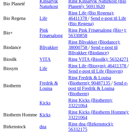
Kinsarvik
Ring Kinsarvik Naturkost (Bio
Bio Planeté
Naturkost
Planeté):
56913620
Ring Life (Bio Regena):
Bio Regena
Life
46411378
/
Send e-post
til Life
(Bio Regena)
Pink
Ring Pink Frisørsalong (Bio+):
Bio+
Frisørsalong
56330858
Ring Blivakker (Biodance):
Biodance
Blivakker
38000758
/
Send e-post
til
Blivakker (Biodance)
Biosilk
VITA
Ring VITA (Biosilk):
56324271
Ring Life (Biosym):
46411378
/
Biosym
Life
Send e-post
til Life (Biosym)
Ring Fredrik & Louisa
Fredrik &
(Biotherm):
90487135
/
Send e-
Biotherm
Louisa
post
til Fredrik & Louisa
(Biotherm)
Ring Kicks (Biotherm):
Kicks
33221064
Ring Kicks (Biotherm Homme):
Biotherm Homme
Kicks
33221064
Ring dna (Birkenstock):
Birkenstock
dna
56332175