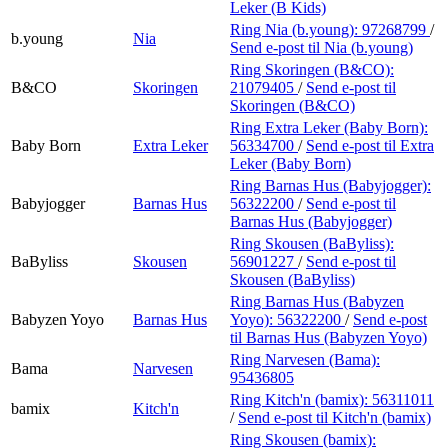
Leker (B Kids)
Ring Nia (b.young):
97268799
/
b.young
Nia
Send e-post
til Nia (b.young)
Ring Skoringen (B&CO):
B&CO
Skoringen
21079405
/
Send e-post
til
Skoringen (B&CO)
Ring Extra Leker (Baby Born):
Baby Born
Extra Leker
56334700
/
Send e-post
til Extra
Leker (Baby Born)
Ring Barnas Hus (Babyjogger):
Babyjogger
Barnas Hus
56322200
/
Send e-post
til
Barnas Hus (Babyjogger)
Ring Skousen (BaByliss):
BaByliss
Skousen
56901227
/
Send e-post
til
Skousen (BaByliss)
Ring Barnas Hus (Babyzen
Babyzen Yoyo
Barnas Hus
Yoyo):
56322200
/
Send e-post
til Barnas Hus (Babyzen Yoyo)
Ring Narvesen (Bama):
Bama
Narvesen
95436805
Ring Kitch'n (bamix):
56311011
bamix
Kitch'n
/
Send e-post
til Kitch'n (bamix)
Ring Skousen (bamix):