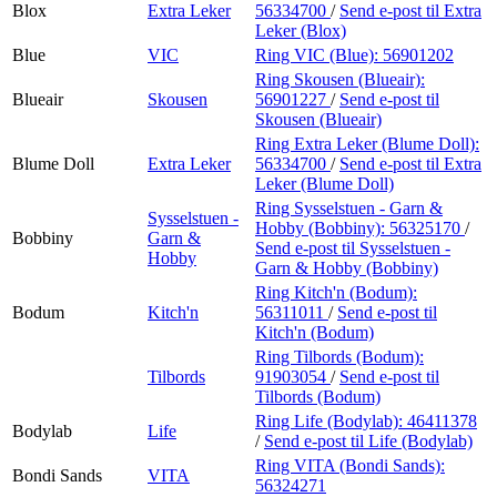
Blox
Extra Leker
56334700
/
Send e-post
til Extra
Leker (Blox)
Blue
VIC
Ring VIC (Blue):
56901202
Ring Skousen (Blueair):
Blueair
Skousen
56901227
/
Send e-post
til
Skousen (Blueair)
Ring Extra Leker (Blume Doll):
Blume Doll
Extra Leker
56334700
/
Send e-post
til Extra
Leker (Blume Doll)
Ring Sysselstuen - Garn &
Sysselstuen -
Hobby (Bobbiny):
56325170
/
Bobbiny
Garn &
Send e-post
til Sysselstuen -
Hobby
Garn & Hobby (Bobbiny)
Ring Kitch'n (Bodum):
Bodum
Kitch'n
56311011
/
Send e-post
til
Kitch'n (Bodum)
Ring Tilbords (Bodum):
Tilbords
91903054
/
Send e-post
til
Tilbords (Bodum)
Ring Life (Bodylab):
46411378
Bodylab
Life
/
Send e-post
til Life (Bodylab)
Ring VITA (Bondi Sands):
Bondi Sands
VITA
56324271