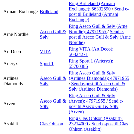
Ring Brilleland (Armani
Exchange):
56332590
/
Send e-
Armani Exchange
Brilleland
post
til Brilleland (Armani
Exchange)
Ring Aseco Gull & Sølv (Arne
Aseco Gull &
Nordlie):
47971955
/
Send e-
Arne Nordlie
Sølv
post
til Aseco Gull & Sølv (Arne
Nordlie)
Ring VITA (Art Deco):
Art Deco
VITA
56324271
Ring Sport 1 (Arteryx):
Arteryx
Sport 1
55700385
Ring Aseco Gull & Sølv
Artlinea
Aseco Gull &
(Artlinea Diamonds):
47971955
Diamonds
Sølv
/
Send e-post
til Aseco Gull &
Sølv (Artlinea Diamonds)
Ring Aseco Gull & Sølv
Aseco Gull &
(Arven):
47971955
/
Send e-
Arven
Sølv
post
til Aseco Gull & Sølv
(Arven)
Ring Clas Ohlson (Asaklitt):
Asaklitt
Clas Ohlson
23214000
/
Send e-post
til Clas
Ohlson (Asaklitt)