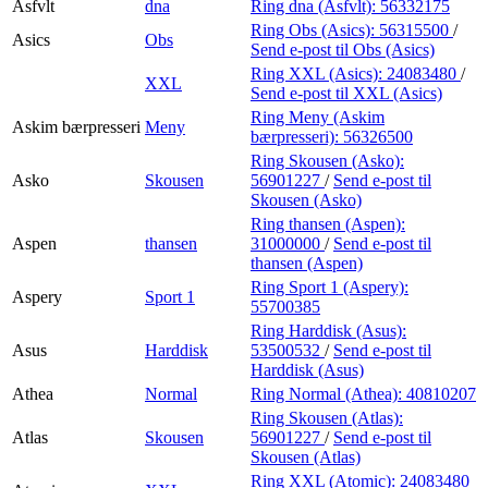
Asfvlt
dna
Ring dna (Asfvlt):
56332175
Ring Obs (Asics):
56315500
/
Asics
Obs
Send e-post
til Obs (Asics)
Ring XXL (Asics):
24083480
/
XXL
Send e-post
til XXL (Asics)
Ring Meny (Askim
Askim bærpresseri
Meny
bærpresseri):
56326500
Ring Skousen (Asko):
Asko
Skousen
56901227
/
Send e-post
til
Skousen (Asko)
Ring thansen (Aspen):
Aspen
thansen
31000000
/
Send e-post
til
thansen (Aspen)
Ring Sport 1 (Aspery):
Aspery
Sport 1
55700385
Ring Harddisk (Asus):
Asus
Harddisk
53500532
/
Send e-post
til
Harddisk (Asus)
Athea
Normal
Ring Normal (Athea):
40810207
Ring Skousen (Atlas):
Atlas
Skousen
56901227
/
Send e-post
til
Skousen (Atlas)
Ring XXL (Atomic):
24083480