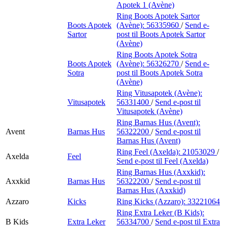
Apotek 1 (Avène)
Ring Boots Apotek Sartor
Boots Apotek
(Avène):
56335960
/
Send e-
Sartor
post
til Boots Apotek Sartor
(Avène)
Ring Boots Apotek Sotra
Boots Apotek
(Avène):
56326270
/
Send e-
Sotra
post
til Boots Apotek Sotra
(Avène)
Ring Vitusapotek (Avène):
Vitusapotek
56331400
/
Send e-post
til
Vitusapotek (Avène)
Ring Barnas Hus (Avent):
Avent
Barnas Hus
56322200
/
Send e-post
til
Barnas Hus (Avent)
Ring Feel (Axelda):
21053029
/
Axelda
Feel
Send e-post
til Feel (Axelda)
Ring Barnas Hus (Axxkid):
Axxkid
Barnas Hus
56322200
/
Send e-post
til
Barnas Hus (Axxkid)
Azzaro
Kicks
Ring Kicks (Azzaro):
33221064
Ring Extra Leker (B Kids):
B Kids
Extra Leker
56334700
/
Send e-post
til Extra