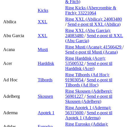
& Fitch)
Ring Kicks (Abercrombie &
Kicks
Fitch):
33221064
Ring XXL (Abilica):
24083480
Abilica
XXL
/
Send e-post
til XXL (Abilica)
Ring XXL (Abu Garcia):
Abu Garcia
XXL
24083480
/
Send e-post
til XXL
(Abu Garcia)
Ring Musti (Acana):
41566429
/
Acana
Musti
Send e-post
til Musti (Acana)
Ring Harddisk (Acer):
Acer
Harddisk
53500532
/
Send e-post
til
Harddisk (Acer)
Ring Tilbords (Ad Hoc):
Ad Hoc
Tilbords
91903054
/
Send e-post
til
Tilbords (Ad Hoc)
Ring Skousen (Adelberg):
Adelberg
Skousen
56901227
/
Send e-post
til
Skousen (Adelberg)
Ring Apotek 1 (Aderma):
Aderma
Apotek 1
56315600
/
Send e-post
til
Apotek 1 (Aderma)
Ring Eurosko (Adidas):
Adidas
Eurosko