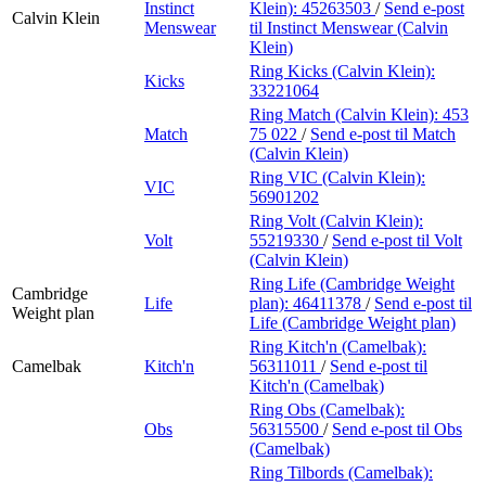
Instinct
Klein):
45263503
/
Send e-post
Calvin Klein
Menswear
til Instinct Menswear (Calvin
Klein)
Ring Kicks (Calvin Klein):
Kicks
33221064
Ring Match (Calvin Klein):
453
Match
75 022
/
Send e-post
til Match
(Calvin Klein)
Ring VIC (Calvin Klein):
VIC
56901202
Ring Volt (Calvin Klein):
Volt
55219330
/
Send e-post
til Volt
(Calvin Klein)
Ring Life (Cambridge Weight
Cambridge
Life
plan):
46411378
/
Send e-post
til
Weight plan
Life (Cambridge Weight plan)
Ring Kitch'n (Camelbak):
Camelbak
Kitch'n
56311011
/
Send e-post
til
Kitch'n (Camelbak)
Ring Obs (Camelbak):
Obs
56315500
/
Send e-post
til Obs
(Camelbak)
Ring Tilbords (Camelbak):