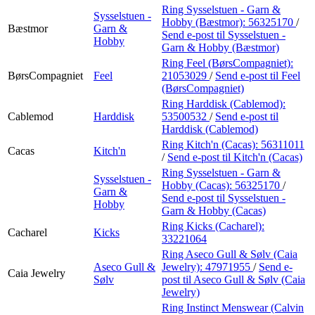
Ring Sysselstuen - Garn &
Sysselstuen -
Hobby (Bæstmor):
56325170
/
Bæstmor
Garn &
Send e-post
til Sysselstuen -
Hobby
Garn & Hobby (Bæstmor)
Ring Feel (BørsCompagniet):
BørsCompagniet
Feel
21053029
/
Send e-post
til Feel
(BørsCompagniet)
Ring Harddisk (Cablemod):
Cablemod
Harddisk
53500532
/
Send e-post
til
Harddisk (Cablemod)
Ring Kitch'n (Cacas):
56311011
Cacas
Kitch'n
/
Send e-post
til Kitch'n (Cacas)
Ring Sysselstuen - Garn &
Sysselstuen -
Hobby (Cacas):
56325170
/
Garn &
Send e-post
til Sysselstuen -
Hobby
Garn & Hobby (Cacas)
Ring Kicks (Cacharel):
Cacharel
Kicks
33221064
Ring Aseco Gull & Sølv (Caia
Aseco Gull &
Jewelry):
47971955
/
Send e-
Caia Jewelry
Sølv
post
til Aseco Gull & Sølv (Caia
Jewelry)
Ring Instinct Menswear (Calvin