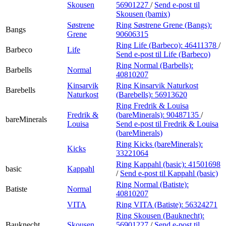
Skousen
56901227
/
Send e-post
til
Skousen (bamix)
Søstrene
Ring Søstrene Grene (Bangs):
Bangs
Grene
90606315
Ring Life (Barbeco):
46411378
/
Barbeco
Life
Send e-post
til Life (Barbeco)
Ring Normal (Barbells):
Barbells
Normal
40810207
Kinsarvik
Ring Kinsarvik Naturkost
Barebells
Naturkost
(Barebells):
56913620
Ring Fredrik & Louisa
Fredrik &
(bareMinerals):
90487135
/
bareMinerals
Louisa
Send e-post
til Fredrik & Louisa
(bareMinerals)
Ring Kicks (bareMinerals):
Kicks
33221064
Ring Kappahl (basic):
41501698
basic
Kappahl
/
Send e-post
til Kappahl (basic)
Ring Normal (Batiste):
Batiste
Normal
40810207
VITA
Ring VITA (Batiste):
56324271
Ring Skousen (Bauknecht):
Bauknecht
Skousen
56901227
/
Send e-post
til