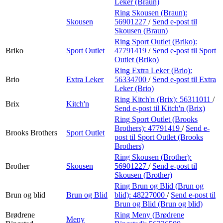
Leker (Braun)
Ring Skousen (Braun):
Skousen
56901227
/
Send e-post
til
Skousen (Braun)
Ring Sport Outlet (Briko):
Briko
Sport Outlet
47791419
/
Send e-post
til Sport
Outlet (Briko)
Ring Extra Leker (Brio):
Brio
Extra Leker
56334700
/
Send e-post
til Extra
Leker (Brio)
Ring Kitch'n (Brix):
56311011
/
Brix
Kitch'n
Send e-post
til Kitch'n (Brix)
Ring Sport Outlet (Brooks
Brothers):
47791419
/
Send e-
Brooks Brothers
Sport Outlet
post
til Sport Outlet (Brooks
Brothers)
Ring Skousen (Brother):
Brother
Skousen
56901227
/
Send e-post
til
Skousen (Brother)
Ring Brun og Blid (Brun og
Brun og blid
Brun og Blid
blid):
48227000
/
Send e-post
til
Brun og Blid (Brun og blid)
Brødrene
Ring Meny (Brødrene
Meny