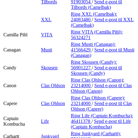
Tilbords
91903054
/
Send e-post
til
Tilbords (Camelbak)
Ring XXL (Camelbak):
XXL
24083480
/
Send e-post
til XXL
(Camelbak)
Ring VITA (Camilla Pihl):
Camilla Pihl
VITA
56324271
Ring Musti (Canagan):
Canagan
Musti
41566429
/
Send e-post
til Musti
(Canagan)
Ring Skousen (Candy):
Candy
Skousen
56901227
/
Send e-post
til
Skousen (Candy)
Ring Clas Ohlson (Canon):
Canon
Clas Ohlson
23214000
/
Send e-post
til Clas
Ohlson (Canon)
Ring Clas Ohlson (Capere):
Capere
Clas Ohlson
23214000
/
Send e-post
til Clas
Ohlson (Capere)
Ring Life (Captain Kombucha):
Captain
Life
46411378
/
Send e-post
til Life
Kombucha
(Captain Kombucha)
Ring Junkyard (Carhartt):
Carhartt
Junkyard