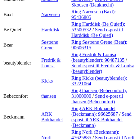
Skousen (Bauknecht)
Ring Narvesen (Baxt):
Baxt
Narvesen
95436805
Ring Harddisk (Be Quiet!):
Be Quiet!
Harddisk
53500532
/
Send e-post
til
Harddisk (Be Quiet!)
Søstrene
Ring Søstrene Grene (Bear):
Bear
Grene
90606315
Ring Fredrik & Louisa
Fredrik &
(beautyblender):
90487135
/
beautyblender
Louisa
Send e-post
til Fredrik & Louisa
(beautyblender)
Ring Kicks (beautyblender):
Kicks
33221064
Ring thansen (Bebeconfort):
Bebeconfort
thansen
31000000
/
Send e-post
til
thansen (Bebeconfort)
Ring ARK Bokhandel
ARK
(Beckmann):
96625687
/
Send
Beckmann
Bokhandel
e-post
til ARK Bokhandel
(Beckmann)
Ring Norli (Beckmann):
Norli
47625885
/
Send e-post
til Norli