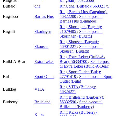
Ringstad
Ringstad):
56326500
Buffalo
dna
Ring dna (Buffalo):
56332175
Ring Barnas Hus (Bugaboo):
Bugaboo
Barnas Hus
56322200
/
Send e-post
til
Barnas Hus (Bugaboo)
Ring Skoringen (Bugatti):
Bugatti
Skoringen
21079405
/
Send e-post
til
Skoringen (Bugatti)
Ring Skousen (Bugatti):
Skousen
56901227
/
Send e-post
til
Skousen (Bugatti)
Ring Extra Leker (Build-A-
Build-A-Bear
Extra Leker
Bear):
56334700
/
Send e-post
til Extra Leker (Build-A-Bear)
Ring Sport Outlet (Bula):
Bula
Sport Outlet
47791419
/
Send e-post
til Sport
Outlet (Bula)
Ring VITA (Bulldog):
Bulldog
VITA
56324271
Ring Brilleland (Burberry):
Burberry
Brilleland
56332590
/
Send e-post
til
Brilleland (Burberry)
Ring Kicks (Burberry):
Kicks