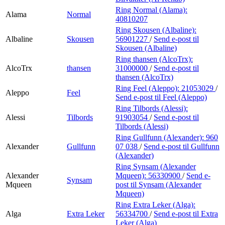
Ring Normal (Alama):
Alama
Normal
40810207
Ring Skousen (Albaline):
Albaline
Skousen
56901227
/
Send e-post
til
Skousen (Albaline)
Ring thansen (AlcoTrx):
AlcoTrx
thansen
31000000
/
Send e-post
til
thansen (AlcoTrx)
Ring Feel (Aleppo):
21053029
/
Aleppo
Feel
Send e-post
til Feel (Aleppo)
Ring Tilbords (Alessi):
Alessi
Tilbords
91903054
/
Send e-post
til
Tilbords (Alessi)
Ring Gullfunn (Alexander):
960
Alexander
Gullfunn
07 038
/
Send e-post
til Gullfunn
(Alexander)
Ring Synsam (Alexander
Alexander
Mqueen):
56330900
/
Send e-
Synsam
Mqueen
post
til Synsam (Alexander
Mqueen)
Ring Extra Leker (Alga):
Alga
Extra Leker
56334700
/
Send e-post
til Extra
Leker (Alga)