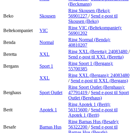
(Beckmann)
Ring Skousen (Beko):
Beko
Skousen
56901227
/
Send e-post
til
Skousen (Beko)
Ring VIC (Beltekompaniet):
Beltekompaniet
VIC
56901202
Ring Normal (Benda):
Benda
Normal
40810207
Ring XXL (Beretta):
24083480
/
Beretta
XXL
Send e-post
til XXL (Beretta)
Ring Sport 1 (Bergans):
Bergans
Sport 1
55700385
Ring XXL (Bergans):
24083480
XXL
/
Send e-post
til XXL (Bergans)
Ring Sport Outlet (Berghaus):
Berghaus
Sport Outlet
47791419
/
Send e-post
til Sport
Outlet (Berghaus)
Ring Apotek 1 (Berit):
Berit
Apotek 1
56315600
/
Send e-post
til
Apotek 1 (Berit)
Ring Barnas Hus (Besafe):
Besafe
Barnas Hus
56322200
/
Send e-post
til
Barnas Hus (Besafe)