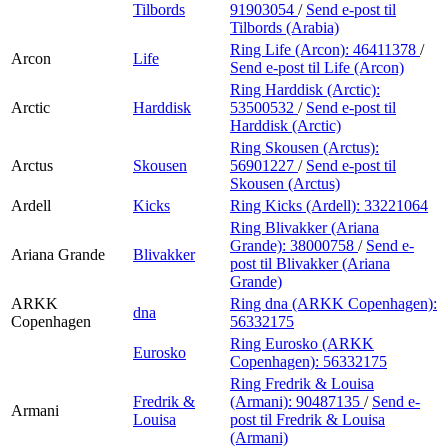
Tilbords
91903054
/
Send e-post
til
Tilbords (Arabia)
Ring Life (Arcon):
46411378
/
Arcon
Life
Send e-post
til Life (Arcon)
Ring Harddisk (Arctic):
Arctic
Harddisk
53500532
/
Send e-post
til
Harddisk (Arctic)
Ring Skousen (Arctus):
Arctus
Skousen
56901227
/
Send e-post
til
Skousen (Arctus)
Ardell
Kicks
Ring Kicks (Ardell):
33221064
Ring Blivakker (Ariana
Grande):
38000758
/
Send e-
Ariana Grande
Blivakker
post
til Blivakker (Ariana
Grande)
ARKK
Ring dna (ARKK Copenhagen):
dna
Copenhagen
56332175
Ring Eurosko (ARKK
Eurosko
Copenhagen):
56332175
Ring Fredrik & Louisa
Fredrik &
(Armani):
90487135
/
Send e-
Armani
Louisa
post
til Fredrik & Louisa
(Armani)