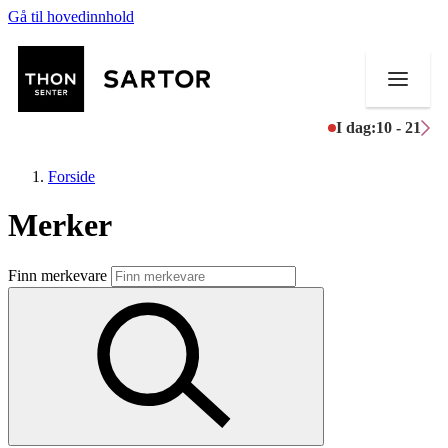
Gå til hovedinnhold
I dag:
10 - 21
Forside
Merker
Butikker
Finn merkevare
Mat og drikke
Aktiviteter
Tilbud
Kundeklubb