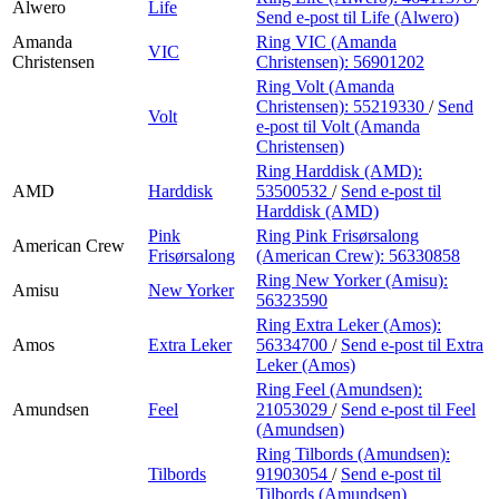
Alwero
Life
Send e-post
til Life (Alwero)
Amanda
Ring VIC (Amanda
VIC
Christensen
Christensen):
56901202
Ring Volt (Amanda
Christensen):
55219330
/
Send
Volt
e-post
til Volt (Amanda
Christensen)
Ring Harddisk (AMD):
AMD
Harddisk
53500532
/
Send e-post
til
Harddisk (AMD)
Pink
Ring Pink Frisørsalong
American Crew
Frisørsalong
(American Crew):
56330858
Ring New Yorker (Amisu):
Amisu
New Yorker
56323590
Ring Extra Leker (Amos):
Amos
Extra Leker
56334700
/
Send e-post
til Extra
Leker (Amos)
Ring Feel (Amundsen):
Amundsen
Feel
21053029
/
Send e-post
til Feel
(Amundsen)
Ring Tilbords (Amundsen):
Tilbords
91903054
/
Send e-post
til
Tilbords (Amundsen)