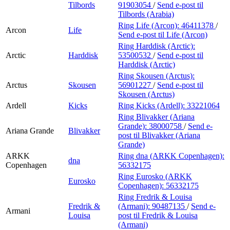
Tilbords
91903054
/
Send e-post
til
Tilbords (Arabia)
Ring Life (Arcon):
46411378
/
Arcon
Life
Send e-post
til Life (Arcon)
Ring Harddisk (Arctic):
Arctic
Harddisk
53500532
/
Send e-post
til
Harddisk (Arctic)
Ring Skousen (Arctus):
Arctus
Skousen
56901227
/
Send e-post
til
Skousen (Arctus)
Ardell
Kicks
Ring Kicks (Ardell):
33221064
Ring Blivakker (Ariana
Grande):
38000758
/
Send e-
Ariana Grande
Blivakker
post
til Blivakker (Ariana
Grande)
ARKK
Ring dna (ARKK Copenhagen):
dna
Copenhagen
56332175
Ring Eurosko (ARKK
Eurosko
Copenhagen):
56332175
Ring Fredrik & Louisa
Fredrik &
(Armani):
90487135
/
Send e-
Armani
Louisa
post
til Fredrik & Louisa
(Armani)