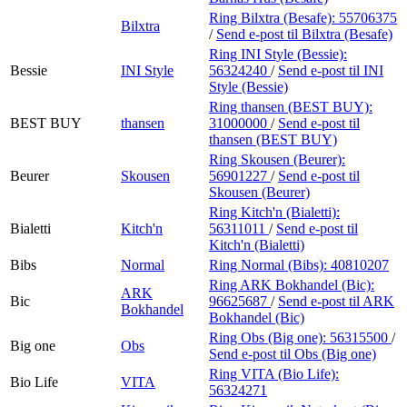
Ring Bilxtra (Besafe):
55706375
Bilxtra
/
Send e-post
til Bilxtra (Besafe)
Ring INI Style (Bessie):
Bessie
INI Style
56324240
/
Send e-post
til INI
Style (Bessie)
Ring thansen (BEST BUY):
BEST BUY
thansen
31000000
/
Send e-post
til
thansen (BEST BUY)
Ring Skousen (Beurer):
Beurer
Skousen
56901227
/
Send e-post
til
Skousen (Beurer)
Ring Kitch'n (Bialetti):
Bialetti
Kitch'n
56311011
/
Send e-post
til
Kitch'n (Bialetti)
Bibs
Normal
Ring Normal (Bibs):
40810207
Ring ARK Bokhandel (Bic):
ARK
Bic
96625687
/
Send e-post
til ARK
Bokhandel
Bokhandel (Bic)
Ring Obs (Big one):
56315500
/
Big one
Obs
Send e-post
til Obs (Big one)
Ring VITA (Bio Life):
Bio Life
VITA
56324271