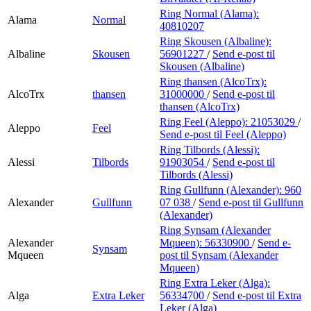
Ring Normal (Alama):
Alama
Normal
40810207
Ring Skousen (Albaline):
Albaline
Skousen
56901227
/
Send e-post
til
Skousen (Albaline)
Ring thansen (AlcoTrx):
AlcoTrx
thansen
31000000
/
Send e-post
til
thansen (AlcoTrx)
Ring Feel (Aleppo):
21053029
/
Aleppo
Feel
Send e-post
til Feel (Aleppo)
Ring Tilbords (Alessi):
Alessi
Tilbords
91903054
/
Send e-post
til
Tilbords (Alessi)
Ring Gullfunn (Alexander):
960
Alexander
Gullfunn
07 038
/
Send e-post
til Gullfunn
(Alexander)
Ring Synsam (Alexander
Alexander
Mqueen):
56330900
/
Send e-
Synsam
Mqueen
post
til Synsam (Alexander
Mqueen)
Ring Extra Leker (Alga):
Alga
Extra Leker
56334700
/
Send e-post
til Extra
Leker (Alga)