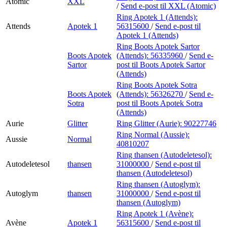
Atomic
XXL
/
Send e-post
til XXL (Atomic)
Ring Apotek 1 (Attends):
Attends
Apotek 1
56315600
/
Send e-post
til
Apotek 1 (Attends)
Ring Boots Apotek Sartor
Boots Apotek
(Attends):
56335960
/
Send e-
Sartor
post
til Boots Apotek Sartor
(Attends)
Ring Boots Apotek Sotra
Boots Apotek
(Attends):
56326270
/
Send e-
Sotra
post
til Boots Apotek Sotra
(Attends)
Aurie
Glitter
Ring Glitter (Aurie):
90227746
Ring Normal (Aussie):
Aussie
Normal
40810207
Ring thansen (Autodeletesol):
Autodeletesol
thansen
31000000
/
Send e-post
til
thansen (Autodeletesol)
Ring thansen (Autoglym):
Autoglym
thansen
31000000
/
Send e-post
til
thansen (Autoglym)
Ring Apotek 1 (Avène):
Avène
Apotek 1
56315600
/
Send e-post
til