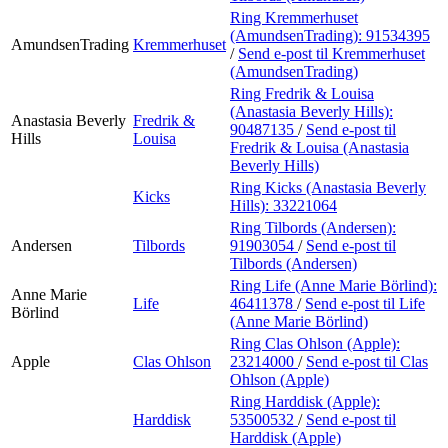
Ring Kremmerhuset
(AmundsenTrading):
91534395
AmundsenTrading
Kremmerhuset
/
Send e-post
til Kremmerhuset
(AmundsenTrading)
Ring Fredrik & Louisa
(Anastasia Beverly Hills):
Anastasia Beverly
Fredrik &
90487135
/
Send e-post
til
Hills
Louisa
Fredrik & Louisa (Anastasia
Beverly Hills)
Ring Kicks (Anastasia Beverly
Kicks
Hills):
33221064
Ring Tilbords (Andersen):
Andersen
Tilbords
91903054
/
Send e-post
til
Tilbords (Andersen)
Ring Life (Anne Marie Börlind):
Anne Marie
Life
46411378
/
Send e-post
til Life
Börlind
(Anne Marie Börlind)
Ring Clas Ohlson (Apple):
Apple
Clas Ohlson
23214000
/
Send e-post
til Clas
Ohlson (Apple)
Ring Harddisk (Apple):
Harddisk
53500532
/
Send e-post
til
Harddisk (Apple)