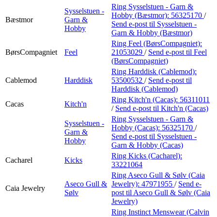
Ring Sysselstuen - Garn &
Sysselstuen -
Hobby (Bæstmor):
56325170
/
Bæstmor
Garn &
Send e-post
til Sysselstuen -
Hobby
Garn & Hobby (Bæstmor)
Ring Feel (BørsCompagniet):
BørsCompagniet
Feel
21053029
/
Send e-post
til Feel
(BørsCompagniet)
Ring Harddisk (Cablemod):
Cablemod
Harddisk
53500532
/
Send e-post
til
Harddisk (Cablemod)
Ring Kitch'n (Cacas):
56311011
Cacas
Kitch'n
/
Send e-post
til Kitch'n (Cacas)
Ring Sysselstuen - Garn &
Sysselstuen -
Hobby (Cacas):
56325170
/
Garn &
Send e-post
til Sysselstuen -
Hobby
Garn & Hobby (Cacas)
Ring Kicks (Cacharel):
Cacharel
Kicks
33221064
Ring Aseco Gull & Sølv (Caia
Aseco Gull &
Jewelry):
47971955
/
Send e-
Caia Jewelry
Sølv
post
til Aseco Gull & Sølv (Caia
Jewelry)
Ring Instinct Menswear (Calvin