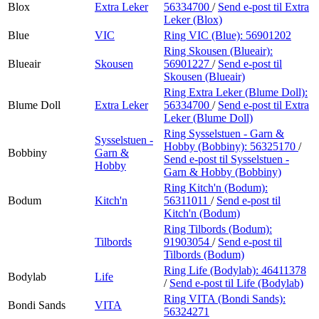
Blox
Extra Leker
56334700
/
Send e-post
til Extra
Leker (Blox)
Blue
VIC
Ring VIC (Blue):
56901202
Ring Skousen (Blueair):
Blueair
Skousen
56901227
/
Send e-post
til
Skousen (Blueair)
Ring Extra Leker (Blume Doll):
Blume Doll
Extra Leker
56334700
/
Send e-post
til Extra
Leker (Blume Doll)
Ring Sysselstuen - Garn &
Sysselstuen -
Hobby (Bobbiny):
56325170
/
Bobbiny
Garn &
Send e-post
til Sysselstuen -
Hobby
Garn & Hobby (Bobbiny)
Ring Kitch'n (Bodum):
Bodum
Kitch'n
56311011
/
Send e-post
til
Kitch'n (Bodum)
Ring Tilbords (Bodum):
Tilbords
91903054
/
Send e-post
til
Tilbords (Bodum)
Ring Life (Bodylab):
46411378
Bodylab
Life
/
Send e-post
til Life (Bodylab)
Ring VITA (Bondi Sands):
Bondi Sands
VITA
56324271