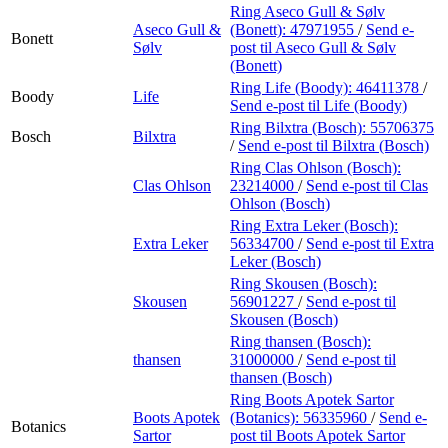
Ring Aseco Gull & Sølv
Aseco Gull &
(Bonett):
47971955
/
Send e-
Bonett
Sølv
post
til Aseco Gull & Sølv
(Bonett)
Ring Life (Boody):
46411378
/
Boody
Life
Send e-post
til Life (Boody)
Ring Bilxtra (Bosch):
55706375
Bosch
Bilxtra
/
Send e-post
til Bilxtra (Bosch)
Ring Clas Ohlson (Bosch):
Clas Ohlson
23214000
/
Send e-post
til Clas
Ohlson (Bosch)
Ring Extra Leker (Bosch):
Extra Leker
56334700
/
Send e-post
til Extra
Leker (Bosch)
Ring Skousen (Bosch):
Skousen
56901227
/
Send e-post
til
Skousen (Bosch)
Ring thansen (Bosch):
thansen
31000000
/
Send e-post
til
thansen (Bosch)
Ring Boots Apotek Sartor
Boots Apotek
(Botanics):
56335960
/
Send e-
Botanics
Sartor
post
til Boots Apotek Sartor