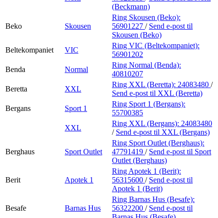
(Beckmann)
Ring Skousen (Beko):
Beko
Skousen
56901227
/
Send e-post
til
Skousen (Beko)
Ring VIC (Beltekompaniet):
Beltekompaniet
VIC
56901202
Ring Normal (Benda):
Benda
Normal
40810207
Ring XXL (Beretta):
24083480
/
Beretta
XXL
Send e-post
til XXL (Beretta)
Ring Sport 1 (Bergans):
Bergans
Sport 1
55700385
Ring XXL (Bergans):
24083480
XXL
/
Send e-post
til XXL (Bergans)
Ring Sport Outlet (Berghaus):
Berghaus
Sport Outlet
47791419
/
Send e-post
til Sport
Outlet (Berghaus)
Ring Apotek 1 (Berit):
Berit
Apotek 1
56315600
/
Send e-post
til
Apotek 1 (Berit)
Ring Barnas Hus (Besafe):
Besafe
Barnas Hus
56322200
/
Send e-post
til
Barnas Hus (Besafe)