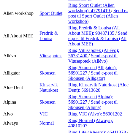
Ring Sport Outlet (Alien
workshop):
47791419
/
Send e-
Alien workshop
Sport Outlet
post
til Sport Outlet (Alien
workshop)
Ring Fredrik & Louisa (All
Fredrik &
About MEE):
90487135
/
Send
All About MEE
Louisa
e-post
til Fredrik & Louisa (All
About MEE)
Ring Vitusapotek (Allévo):
Allévo
Vitusapotek
56331400
/
Send e-post
til
Vitusapotek (Allévo)
Ring Skousen (Alligator):
Alligator
Skousen
56901227
/
Send e-post
til
Skousen (Alligator)
Kinsarvik
Ring Kinsarvik Naturkost (Aloe
Aloe Dent
Naturkost
Dent):
56913620
Ring Skousen (Alpina):
Alpina
Skousen
56901227
/
Send e-post
til
Skousen (Alpina)
Alvo
VIC
Ring VIC (Alvo):
56901202
Ring Normal (Always):
Always
Normal
40810207
Ring Life (Alwero):
46411378
/