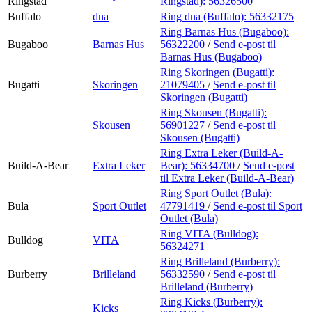
Ringstad
Ringstad):
56326500
Buffalo
dna
Ring dna (Buffalo):
56332175
Ring Barnas Hus (Bugaboo):
Bugaboo
Barnas Hus
56322200
/
Send e-post
til
Barnas Hus (Bugaboo)
Ring Skoringen (Bugatti):
Bugatti
Skoringen
21079405
/
Send e-post
til
Skoringen (Bugatti)
Ring Skousen (Bugatti):
Skousen
56901227
/
Send e-post
til
Skousen (Bugatti)
Ring Extra Leker (Build-A-
Build-A-Bear
Extra Leker
Bear):
56334700
/
Send e-post
til Extra Leker (Build-A-Bear)
Ring Sport Outlet (Bula):
Bula
Sport Outlet
47791419
/
Send e-post
til Sport
Outlet (Bula)
Ring VITA (Bulldog):
Bulldog
VITA
56324271
Ring Brilleland (Burberry):
Burberry
Brilleland
56332590
/
Send e-post
til
Brilleland (Burberry)
Ring Kicks (Burberry):
Kicks