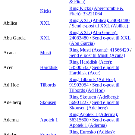
& Fitch)
Ring Kicks (Abercrombie &
Kicks
Fitch):
33221064
Ring XXL (Abilica):
24083480
Abilica
XXL
/
Send e-post
til XXL (Abilica)
Ring XXL (Abu Garcia):
Abu Garcia
XXL
24083480
/
Send e-post
til XXL
(Abu Garcia)
Ring Musti (Acana):
41566429
/
Acana
Musti
Send e-post
til Musti (Acana)
Ring Harddisk (Acer):
Acer
Harddisk
53500532
/
Send e-post
til
Harddisk (Acer)
Ring Tilbords (Ad Hoc):
Ad Hoc
Tilbords
91903054
/
Send e-post
til
Tilbords (Ad Hoc)
Ring Skousen (Adelberg):
Adelberg
Skousen
56901227
/
Send e-post
til
Skousen (Adelberg)
Ring Apotek 1 (Aderma):
Aderma
Apotek 1
56315600
/
Send e-post
til
Apotek 1 (Aderma)
Ring Eurosko (Adidas):
Adidas
Eurosko