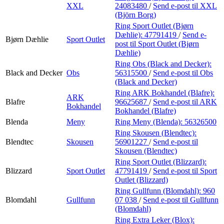
XXL
24083480
/
Send e-post
til XXL
(Björn Borg)
Ring Sport Outlet (Bjørn
Dæhlie):
47791419
/
Send e-
Bjørn Dæhlie
Sport Outlet
post
til Sport Outlet (Bjørn
Dæhlie)
Ring Obs (Black and Decker):
Black and Decker
Obs
56315500
/
Send e-post
til Obs
(Black and Decker)
Ring ARK Bokhandel (Blafre):
ARK
Blafre
96625687
/
Send e-post
til ARK
Bokhandel
Bokhandel (Blafre)
Blenda
Meny
Ring Meny (Blenda):
56326500
Ring Skousen (Blendtec):
Blendtec
Skousen
56901227
/
Send e-post
til
Skousen (Blendtec)
Ring Sport Outlet (Blizzard):
Blizzard
Sport Outlet
47791419
/
Send e-post
til Sport
Outlet (Blizzard)
Ring Gullfunn (Blomdahl):
960
Blomdahl
Gullfunn
07 038
/
Send e-post
til Gullfunn
(Blomdahl)
Ring Extra Leker (Blox):