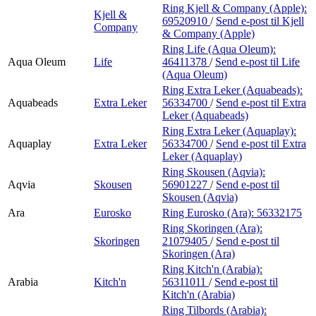
Ring Kjell & Company (Apple):
Kjell &
69520910
/
Send e-post
til Kjell
Company
& Company (Apple)
Ring Life (Aqua Oleum):
Aqua Oleum
Life
46411378
/
Send e-post
til Life
(Aqua Oleum)
Ring Extra Leker (Aquabeads):
Aquabeads
Extra Leker
56334700
/
Send e-post
til Extra
Leker (Aquabeads)
Ring Extra Leker (Aquaplay):
Aquaplay
Extra Leker
56334700
/
Send e-post
til Extra
Leker (Aquaplay)
Ring Skousen (Aqvia):
Aqvia
Skousen
56901227
/
Send e-post
til
Skousen (Aqvia)
Ara
Eurosko
Ring Eurosko (Ara):
56332175
Ring Skoringen (Ara):
Skoringen
21079405
/
Send e-post
til
Skoringen (Ara)
Ring Kitch'n (Arabia):
Arabia
Kitch'n
56311011
/
Send e-post
til
Kitch'n (Arabia)
Ring Tilbords (Arabia):