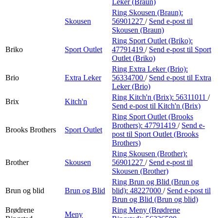
Leker (Braun)
Ring Skousen (Braun):
Skousen
56901227
/
Send e-post
til
Skousen (Braun)
Ring Sport Outlet (Briko):
Briko
Sport Outlet
47791419
/
Send e-post
til Sport
Outlet (Briko)
Ring Extra Leker (Brio):
Brio
Extra Leker
56334700
/
Send e-post
til Extra
Leker (Brio)
Ring Kitch'n (Brix):
56311011
/
Brix
Kitch'n
Send e-post
til Kitch'n (Brix)
Ring Sport Outlet (Brooks
Brothers):
47791419
/
Send e-
Brooks Brothers
Sport Outlet
post
til Sport Outlet (Brooks
Brothers)
Ring Skousen (Brother):
Brother
Skousen
56901227
/
Send e-post
til
Skousen (Brother)
Ring Brun og Blid (Brun og
Brun og blid
Brun og Blid
blid):
48227000
/
Send e-post
til
Brun og Blid (Brun og blid)
Brødrene
Ring Meny (Brødrene
Meny