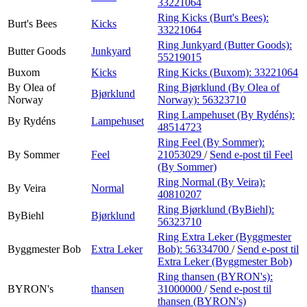
33221064
Ring Kicks (Burt's Bees):
Burt's Bees
Kicks
33221064
Ring Junkyard (Butter Goods):
Butter Goods
Junkyard
55219015
Buxom
Kicks
Ring Kicks (Buxom):
33221064
By Olea of
Ring Bjørklund (By Olea of
Bjørklund
Norway
Norway):
56323710
Ring Lampehuset (By Rydéns):
By Rydéns
Lampehuset
48514723
Ring Feel (By Sommer):
By Sommer
Feel
21053029
/
Send e-post
til Feel
(By Sommer)
Ring Normal (By Veira):
By Veira
Normal
40810207
Ring Bjørklund (ByBiehl):
ByBiehl
Bjørklund
56323710
Ring Extra Leker (Byggmester
Byggmester Bob
Extra Leker
Bob):
56334700
/
Send e-post
til
Extra Leker (Byggmester Bob)
Ring thansen (BYRON's):
BYRON's
thansen
31000000
/
Send e-post
til
thansen (BYRON's)