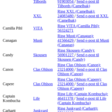
Tilbords
91903054
/
Send e-post
til
Tilbords (Camelbak)
Ring XXL (Camelbak):
XXL
24083480
/
Send e-post
til XXL
(Camelbak)
Ring VITA (Camilla Pihl):
Camilla Pihl
VITA
56324271
Ring Musti (Canagan):
Canagan
Musti
41566429
/
Send e-post
til Musti
(Canagan)
Ring Skousen (Candy):
Candy
Skousen
56901227
/
Send e-post
til
Skousen (Candy)
Ring Clas Ohlson (Canon):
Canon
Clas Ohlson
23214000
/
Send e-post
til Clas
Ohlson (Canon)
Ring Clas Ohlson (Capere):
Capere
Clas Ohlson
23214000
/
Send e-post
til Clas
Ohlson (Capere)
Ring Life (Captain Kombucha):
Captain
Life
46411378
/
Send e-post
til Life
Kombucha
(Captain Kombucha)
Ring Junkyard (Carhartt):
Carhartt
Junkyard