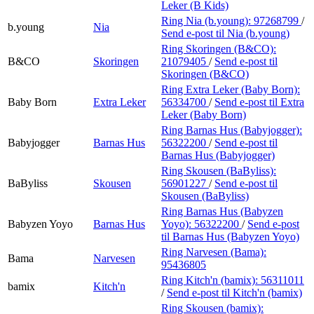
Leker (B Kids)
Ring Nia (b.young):
97268799
/
b.young
Nia
Send e-post
til Nia (b.young)
Ring Skoringen (B&CO):
B&CO
Skoringen
21079405
/
Send e-post
til
Skoringen (B&CO)
Ring Extra Leker (Baby Born):
Baby Born
Extra Leker
56334700
/
Send e-post
til Extra
Leker (Baby Born)
Ring Barnas Hus (Babyjogger):
Babyjogger
Barnas Hus
56322200
/
Send e-post
til
Barnas Hus (Babyjogger)
Ring Skousen (BaByliss):
BaByliss
Skousen
56901227
/
Send e-post
til
Skousen (BaByliss)
Ring Barnas Hus (Babyzen
Babyzen Yoyo
Barnas Hus
Yoyo):
56322200
/
Send e-post
til Barnas Hus (Babyzen Yoyo)
Ring Narvesen (Bama):
Bama
Narvesen
95436805
Ring Kitch'n (bamix):
56311011
bamix
Kitch'n
/
Send e-post
til Kitch'n (bamix)
Ring Skousen (bamix):