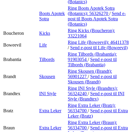
(Botanics)
Ring Boots Apotek Sotra
Boots Apotek
(Botanics):
56326270
/
Send e-
Sotra
post
til Boots Apotek Sotra
(Botanics)
Ring Kicks (Boucheron):
Boucheron
Kicks
33221064
Ring Life (Boweevil):
46411378
Boweevil
Life
/
Send e-post
til Life (Boweevil)
Ring Tilbords (Brabantia):
Brabantia
Tilbords
91903054
/
Send e-post
til
Tilbords (Brabantia)
Ring Skousen (Brandt):
Brandt
Skousen
56901227
/
Send e-post
til
Skousen (Brandt)
Ring INI Style (Brandtex):
Brandtex
INI Style
56324240
/
Send e-post
til INI
Style (Brandtex)
Ring Extra Leker (Bratz):
Bratz
Extra Leker
56334700
/
Send e-post
til Extra
Leker (Bratz)
Ring Extra Leker (Braun):
Braun
Extra Leker
56334700
/
Send e-post
til Extra