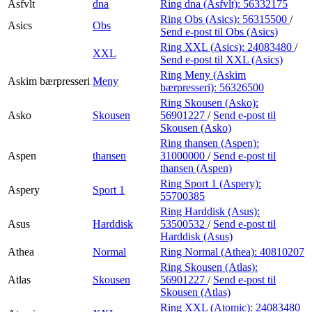
Asfvlt
dna
Ring dna (Asfvlt):
56332175
Ring Obs (Asics):
56315500
/
Asics
Obs
Send e-post
til Obs (Asics)
Ring XXL (Asics):
24083480
/
XXL
Send e-post
til XXL (Asics)
Ring Meny (Askim
Askim bærpresseri
Meny
bærpresseri):
56326500
Ring Skousen (Asko):
Asko
Skousen
56901227
/
Send e-post
til
Skousen (Asko)
Ring thansen (Aspen):
Aspen
thansen
31000000
/
Send e-post
til
thansen (Aspen)
Ring Sport 1 (Aspery):
Aspery
Sport 1
55700385
Ring Harddisk (Asus):
Asus
Harddisk
53500532
/
Send e-post
til
Harddisk (Asus)
Athea
Normal
Ring Normal (Athea):
40810207
Ring Skousen (Atlas):
Atlas
Skousen
56901227
/
Send e-post
til
Skousen (Atlas)
Ring XXL (Atomic):
24083480