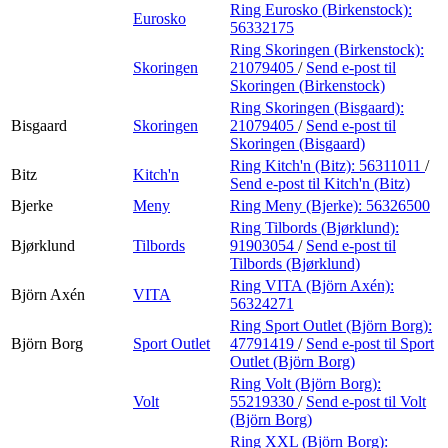
Ring Eurosko (Birkenstock):
Eurosko
56332175
Ring Skoringen (Birkenstock):
Skoringen
21079405
/
Send e-post
til
Skoringen (Birkenstock)
Ring Skoringen (Bisgaard):
Bisgaard
Skoringen
21079405
/
Send e-post
til
Skoringen (Bisgaard)
Ring Kitch'n (Bitz):
56311011
/
Bitz
Kitch'n
Send e-post
til Kitch'n (Bitz)
Bjerke
Meny
Ring Meny (Bjerke):
56326500
Ring Tilbords (Bjørklund):
Bjørklund
Tilbords
91903054
/
Send e-post
til
Tilbords (Bjørklund)
Ring VITA (Björn Axén):
Björn Axén
VITA
56324271
Ring Sport Outlet (Björn Borg):
Björn Borg
Sport Outlet
47791419
/
Send e-post
til Sport
Outlet (Björn Borg)
Ring Volt (Björn Borg):
Volt
55219330
/
Send e-post
til Volt
(Björn Borg)
Ring XXL (Björn Borg):