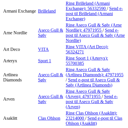
Ring Brilleland (Armani
Exchange):
56332590
/
Send e-
Armani Exchange
Brilleland
post
til Brilleland (Armani
Exchange)
Ring Aseco Gull & Sølv (Arne
Aseco Gull &
Nordlie):
47971955
/
Send e-
Arne Nordlie
Sølv
post
til Aseco Gull & Sølv (Arne
Nordlie)
Ring VITA (Art Deco):
Art Deco
VITA
56324271
Ring Sport 1 (Arteryx):
Arteryx
Sport 1
55700385
Ring Aseco Gull & Sølv
Artlinea
Aseco Gull &
(Artlinea Diamonds):
47971955
Diamonds
Sølv
/
Send e-post
til Aseco Gull &
Sølv (Artlinea Diamonds)
Ring Aseco Gull & Sølv
Aseco Gull &
(Arven):
47971955
/
Send e-
Arven
Sølv
post
til Aseco Gull & Sølv
(Arven)
Ring Clas Ohlson (Asaklitt):
Asaklitt
Clas Ohlson
23214000
/
Send e-post
til Clas
Ohlson (Asaklitt)