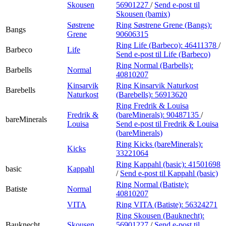
Skousen
56901227
/
Send e-post
til
Skousen (bamix)
Søstrene
Ring Søstrene Grene (Bangs):
Bangs
Grene
90606315
Ring Life (Barbeco):
46411378
/
Barbeco
Life
Send e-post
til Life (Barbeco)
Ring Normal (Barbells):
Barbells
Normal
40810207
Kinsarvik
Ring Kinsarvik Naturkost
Barebells
Naturkost
(Barebells):
56913620
Ring Fredrik & Louisa
Fredrik &
(bareMinerals):
90487135
/
bareMinerals
Louisa
Send e-post
til Fredrik & Louisa
(bareMinerals)
Ring Kicks (bareMinerals):
Kicks
33221064
Ring Kappahl (basic):
41501698
basic
Kappahl
/
Send e-post
til Kappahl (basic)
Ring Normal (Batiste):
Batiste
Normal
40810207
VITA
Ring VITA (Batiste):
56324271
Ring Skousen (Bauknecht):
Bauknecht
Skousen
56901227
/
Send e-post
til