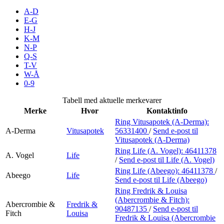
Inspirasjon
A-D
E-G
H-J
K-M
N-P
Søk
Q-S
T-V
W-Å
0-9
Åpningstider
Tabell med aktuelle merkevarer
Merke
Hvor
Kontaktinfo
Praktisk informasjon
Ring Vitusapotek (A-Derma):
A-Derma
Vitusapotek
56331400
/
Send e-post
til
Ledige stillinger
Vitusapotek (A-Derma)
Magasin
Ring Life (A. Vogel):
46411378
A. Vogel
Life
/
Send e-post
til Life (A. Vogel)
Gavekort
Ring Life (Abeego):
46411378
/
Abeego
Life
Send e-post
til Life (Abeego)
Finn frem
Ring Fredrik & Louisa
(Abercrombie & Fitch):
Abercrombie &
Fredrik &
90487135
/
Send e-post
til
Fitch
Louisa
Fredrik & Louisa (Abercrombie