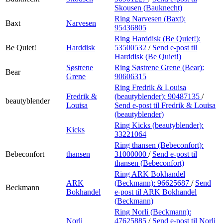
Skousen (Bauknecht)
Ring Narvesen (Baxt):
Baxt
Narvesen
95436805
Ring Harddisk (Be Quiet!):
Be Quiet!
Harddisk
53500532
/
Send e-post
til
Harddisk (Be Quiet!)
Søstrene
Ring Søstrene Grene (Bear):
Bear
Grene
90606315
Ring Fredrik & Louisa
Fredrik &
(beautyblender):
90487135
/
beautyblender
Louisa
Send e-post
til Fredrik & Louisa
(beautyblender)
Ring Kicks (beautyblender):
Kicks
33221064
Ring thansen (Bebeconfort):
Bebeconfort
thansen
31000000
/
Send e-post
til
thansen (Bebeconfort)
Ring ARK Bokhandel
ARK
(Beckmann):
96625687
/
Send
Beckmann
Bokhandel
e-post
til ARK Bokhandel
(Beckmann)
Ring Norli (Beckmann):
Norli
47625885
/
Send e-post
til Norli