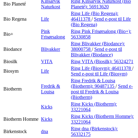
Kinsarvik
Ring Kinsarvik Naturkost (Bio
Bio Planeté
Naturkost
Planeté):
56913620
Ring Life (Bio Regena):
Bio Regena
Life
46411378
/
Send e-post
til Life
(Bio Regena)
Pink
Ring Pink Frisørsalong (Bio+):
Bio+
Frisørsalong
56330858
Ring Blivakker (Biodance):
Biodance
Blivakker
38000758
/
Send e-post
til
Blivakker (Biodance)
Biosilk
VITA
Ring VITA (Biosilk):
56324271
Ring Life (Biosym):
46411378
/
Biosym
Life
Send e-post
til Life (Biosym)
Ring Fredrik & Louisa
Fredrik &
(Biotherm):
90487135
/
Send e-
Biotherm
Louisa
post
til Fredrik & Louisa
(Biotherm)
Ring Kicks (Biotherm):
Kicks
33221064
Ring Kicks (Biotherm Homme):
Biotherm Homme
Kicks
33221064
Ring dna (Birkenstock):
Birkenstock
dna
56332175