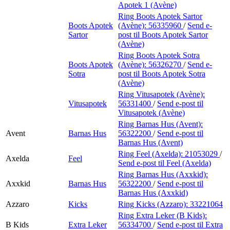
Apotek 1 (Avène)
Ring Boots Apotek Sartor
Boots Apotek
(Avène):
56335960
/
Send e-
Sartor
post
til Boots Apotek Sartor
(Avène)
Ring Boots Apotek Sotra
Boots Apotek
(Avène):
56326270
/
Send e-
Sotra
post
til Boots Apotek Sotra
(Avène)
Ring Vitusapotek (Avène):
Vitusapotek
56331400
/
Send e-post
til
Vitusapotek (Avène)
Ring Barnas Hus (Avent):
Avent
Barnas Hus
56322200
/
Send e-post
til
Barnas Hus (Avent)
Ring Feel (Axelda):
21053029
/
Axelda
Feel
Send e-post
til Feel (Axelda)
Ring Barnas Hus (Axxkid):
Axxkid
Barnas Hus
56322200
/
Send e-post
til
Barnas Hus (Axxkid)
Azzaro
Kicks
Ring Kicks (Azzaro):
33221064
Ring Extra Leker (B Kids):
B Kids
Extra Leker
56334700
/
Send e-post
til Extra