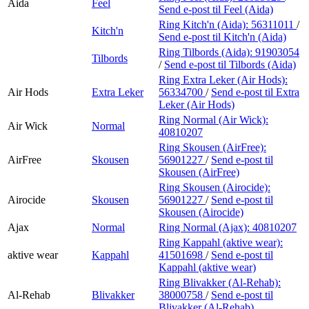
Aida
Feel
Send e-post
til Feel (Aida)
Ring Kitch'n (Aida):
56311011
/
Kitch'n
Send e-post
til Kitch'n (Aida)
Ring Tilbords (Aida):
91903054
Tilbords
/
Send e-post
til Tilbords (Aida)
Ring Extra Leker (Air Hods):
Air Hods
Extra Leker
56334700
/
Send e-post
til Extra
Leker (Air Hods)
Ring Normal (Air Wick):
Air Wick
Normal
40810207
Ring Skousen (AirFree):
AirFree
Skousen
56901227
/
Send e-post
til
Skousen (AirFree)
Ring Skousen (Airocide):
Airocide
Skousen
56901227
/
Send e-post
til
Skousen (Airocide)
Ajax
Normal
Ring Normal (Ajax):
40810207
Ring Kappahl (aktive wear):
aktive wear
Kappahl
41501698
/
Send e-post
til
Kappahl (aktive wear)
Ring Blivakker (Al-Rehab):
Al-Rehab
Blivakker
38000758
/
Send e-post
til
Blivakker (Al-Rehab)