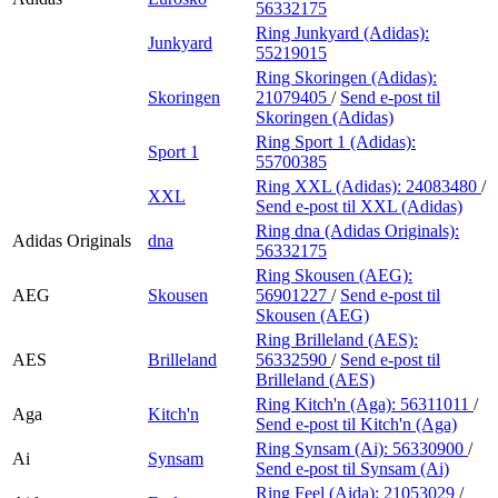
56332175
Ring Junkyard (Adidas):
Junkyard
55219015
Ring Skoringen (Adidas):
Skoringen
21079405
/
Send e-post
til
Skoringen (Adidas)
Ring Sport 1 (Adidas):
Sport 1
55700385
Ring XXL (Adidas):
24083480
/
XXL
Send e-post
til XXL (Adidas)
Ring dna (Adidas Originals):
Adidas Originals
dna
56332175
Ring Skousen (AEG):
AEG
Skousen
56901227
/
Send e-post
til
Skousen (AEG)
Ring Brilleland (AES):
AES
Brilleland
56332590
/
Send e-post
til
Brilleland (AES)
Ring Kitch'n (Aga):
56311011
/
Aga
Kitch'n
Send e-post
til Kitch'n (Aga)
Ring Synsam (Ai):
56330900
/
Ai
Synsam
Send e-post
til Synsam (Ai)
Ring Feel (Aida):
21053029
/