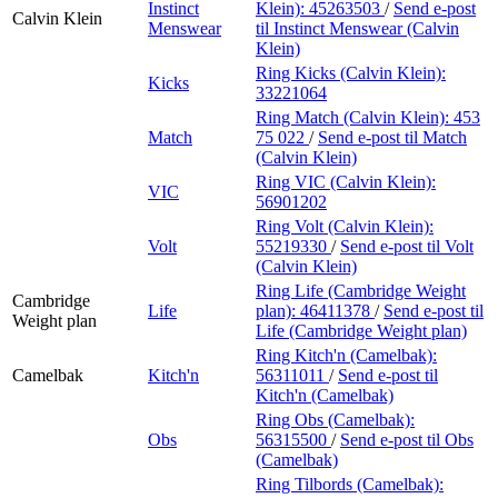
Instinct
Klein):
45263503
/
Send e-post
Calvin Klein
Menswear
til Instinct Menswear (Calvin
Klein)
Ring Kicks (Calvin Klein):
Kicks
33221064
Ring Match (Calvin Klein):
453
Match
75 022
/
Send e-post
til Match
(Calvin Klein)
Ring VIC (Calvin Klein):
VIC
56901202
Ring Volt (Calvin Klein):
Volt
55219330
/
Send e-post
til Volt
(Calvin Klein)
Ring Life (Cambridge Weight
Cambridge
Life
plan):
46411378
/
Send e-post
til
Weight plan
Life (Cambridge Weight plan)
Ring Kitch'n (Camelbak):
Camelbak
Kitch'n
56311011
/
Send e-post
til
Kitch'n (Camelbak)
Ring Obs (Camelbak):
Obs
56315500
/
Send e-post
til Obs
(Camelbak)
Ring Tilbords (Camelbak):