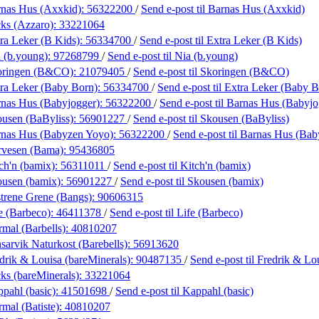
rnas Hus (Axxkid):
56322200
/
Send e-post
til Barnas Hus (Axxkid)
ks (Azzaro):
33221064
ra Leker (B Kids):
56334700
/
Send e-post
til Extra Leker (B Kids)
 (b.young):
97268799
/
Send e-post
til Nia (b.young)
oringen (B&CO):
21079405
/
Send e-post
til Skoringen (B&CO)
ra Leker (Baby Born):
56334700
/
Send e-post
til Extra Leker (Baby 
nas Hus (Babyjogger):
56322200
/
Send e-post
til Barnas Hus (Babyjo
usen (BaByliss):
56901227
/
Send e-post
til Skousen (BaByliss)
rnas Hus (Babyzen Yoyo):
56322200
/
Send e-post
til Barnas Hus (Ba
rvesen (Bama):
95436805
ch'n (bamix):
56311011
/
Send e-post
til Kitch'n (bamix)
ousen (bamix):
56901227
/
Send e-post
til Skousen (bamix)
trene Grene (Bangs):
90606315
e (Barbeco):
46411378
/
Send e-post
til Life (Barbeco)
mal (Barbells):
40810207
sarvik Naturkost (Barebells):
56913620
drik & Louisa (bareMinerals):
90487135
/
Send e-post
til Fredrik & Lo
ks (bareMinerals):
33221064
pahl (basic):
41501698
/
Send e-post
til Kappahl (basic)
mal (Batiste):
40810207