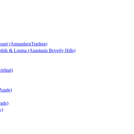
huset (AmundsenTrading)
redrik & Louisa (Anastasia Beverly Hills)
örlind)
Apple)
eads)
y)