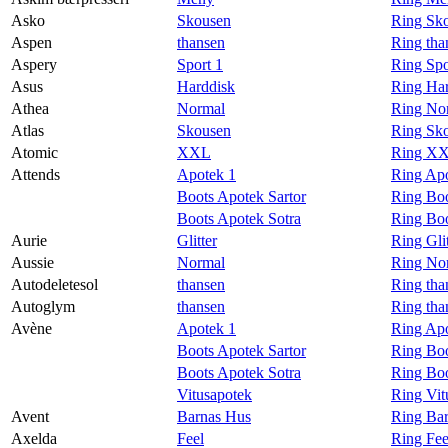
Asko
Skousen
Ring Sk
Aspen
thansen
Ring tha
Aspery
Sport 1
Ring Spo
Asus
Harddisk
Ring Har
Athea
Normal
Ring No
Atlas
Skousen
Ring Sko
Atomic
XXL
Ring XX
Attends
Apotek 1
Ring Apo
Boots Apotek Sartor
Ring Boo
Boots Apotek Sotra
Ring Boo
Aurie
Glitter
Ring Glit
Aussie
Normal
Ring Nor
Autodeletesol
thansen
Ring tha
Autoglym
thansen
Ring tha
Avène
Apotek 1
Ring Apo
Boots Apotek Sartor
Ring Boo
Boots Apotek Sotra
Ring Boo
Vitusapotek
Ring Vit
Avent
Barnas Hus
Ring Bar
Axelda
Feel
Ring Fee