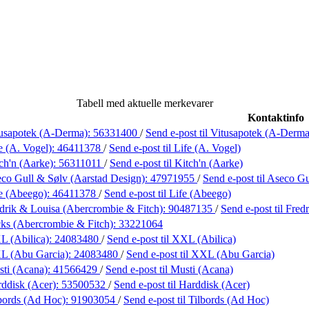
Tabell med aktuelle merkevarer
Kontaktinfo
usapotek (A-Derma):
56331400
/
Send e-post
til Vitusapotek (A-Derma
e (A. Vogel):
46411378
/
Send e-post
til Life (A. Vogel)
ch'n (Aarke):
56311011
/
Send e-post
til Kitch'n (Aarke)
co Gull & Sølv (Aarstad Design):
47971955
/
Send e-post
til Aseco G
e (Abeego):
46411378
/
Send e-post
til Life (Abeego)
drik & Louisa (Abercrombie & Fitch):
90487135
/
Send e-post
til Fre
ks (Abercrombie & Fitch):
33221064
L (Abilica):
24083480
/
Send e-post
til XXL (Abilica)
L (Abu Garcia):
24083480
/
Send e-post
til XXL (Abu Garcia)
ti (Acana):
41566429
/
Send e-post
til Musti (Acana)
ddisk (Acer):
53500532
/
Send e-post
til Harddisk (Acer)
bords (Ad Hoc):
91903054
/
Send e-post
til Tilbords (Ad Hoc)