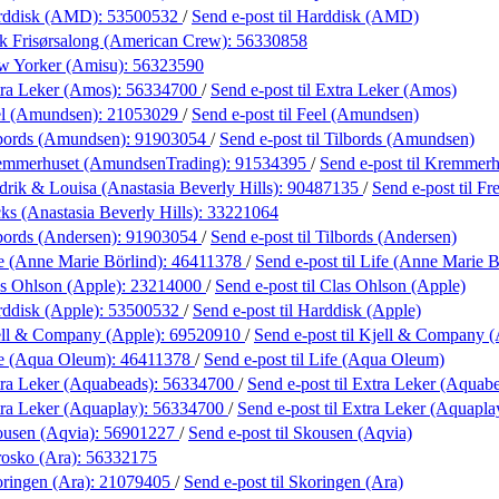
rddisk (AMD):
53500532
/
Send e-post
til Harddisk (AMD)
k Frisørsalong (American Crew):
56330858
w Yorker (Amisu):
56323590
ra Leker (Amos):
56334700
/
Send e-post
til Extra Leker (Amos)
el (Amundsen):
21053029
/
Send e-post
til Feel (Amundsen)
bords (Amundsen):
91903054
/
Send e-post
til Tilbords (Amundsen)
emmerhuset (AmundsenTrading):
91534395
/
Send e-post
til Kremmer
drik & Louisa (Anastasia Beverly Hills):
90487135
/
Send e-post
til F
ks (Anastasia Beverly Hills):
33221064
bords (Andersen):
91903054
/
Send e-post
til Tilbords (Andersen)
e (Anne Marie Börlind):
46411378
/
Send e-post
til Life (Anne Marie B
s Ohlson (Apple):
23214000
/
Send e-post
til Clas Ohlson (Apple)
ddisk (Apple):
53500532
/
Send e-post
til Harddisk (Apple)
ell & Company (Apple):
69520910
/
Send e-post
til Kjell & Company (
fe (Aqua Oleum):
46411378
/
Send e-post
til Life (Aqua Oleum)
ra Leker (Aquabeads):
56334700
/
Send e-post
til Extra Leker (Aquab
ra Leker (Aquaplay):
56334700
/
Send e-post
til Extra Leker (Aquapla
ousen (Aqvia):
56901227
/
Send e-post
til Skousen (Aqvia)
osko (Ara):
56332175
ringen (Ara):
21079405
/
Send e-post
til Skoringen (Ara)