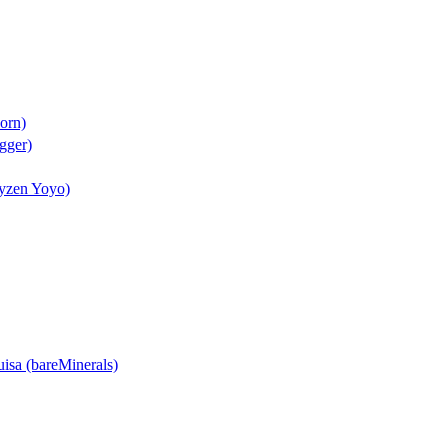
Born)
gger)
byzen Yoyo)
uisa (bareMinerals)