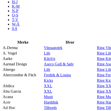
H-J
Tilbud
K-M
N-P
Q-S
T-V
Kundeklubb
W-Å
0-9
Inspirasjon
Merke
Hvor
A-Derma
Vitusapotek
Ring Vit
A. Vogel
Life
Ring Lif
Aarke
Kitch'n
Ring Kit
Søk
Aarstad Design
Aseco Gull & Sølv
Ring Ase
Abeego
Life
Ring Lif
Abercrombie & Fitch
Fredrik & Louisa
Ring Fre
Kicks
Ring Kic
Abilica
XXL
Ring XX
Åpningstider
Abu Garcia
XXL
Ring XX
Acana
Musti
Ring Mus
Praktisk informasjon
Acer
Harddisk
Ring Har
Ledige stillinger
Ad Hoc
Tilbords
Ring Til