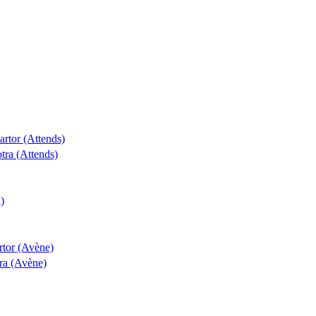
artor (Attends)
tra (Attends)
)
rtor (Avène)
tra (Avène)