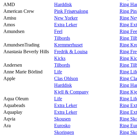
AMD
Harddisk
Ring Ha
American Crew
Pink Frisørsalong
Ring Pin
Amisu
New Yorker
Ring Ne
Amos
Extra Leker
Ring Ext
Amundsen
Feel
Ring Fe
Tilbords
Ring Til
AmundsenTrading
Kremmerhuset
Ring Kr
Anastasia Beverly Hills
Fredrik & Louisa
Ring Fre
Kicks
Ring Kic
Andersen
Tilbords
Ring Til
Anne Marie Börlind
Life
Ring Lif
Apple
Clas Ohlson
Ring Cla
Harddisk
Ring Har
Kjell & Company
Ring Kj
Aqua Oleum
Life
Ring Li
Aquabeads
Extra Leker
Ring Ext
Aquaplay
Extra Leker
Ring Ext
Aqvia
Skousen
Ring Sk
Ara
Eurosko
Ring Eur
Skoringen
Ring Sko