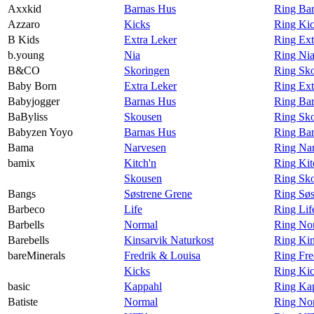
Axxkid
Barnas Hus
Ring Ba
Azzaro
Kicks
Ring Kic
B Kids
Extra Leker
Ring Ext
b.young
Nia
Ring Nia
B&CO
Skoringen
Ring Sk
Baby Born
Extra Leker
Ring Ext
Babyjogger
Barnas Hus
Ring Bar
BaByliss
Skousen
Ring Sko
Babyzen Yoyo
Barnas Hus
Ring Ba
Bama
Narvesen
Ring Na
bamix
Kitch'n
Ring Kit
Skousen
Ring Sk
Bangs
Søstrene Grene
Ring Søs
Barbeco
Life
Ring Lif
Barbells
Normal
Ring Nor
Barebells
Kinsarvik Naturkost
Ring Kin
bareMinerals
Fredrik & Louisa
Ring Fre
Kicks
Ring Kic
basic
Kappahl
Ring Kap
Batiste
Normal
Ring Nor