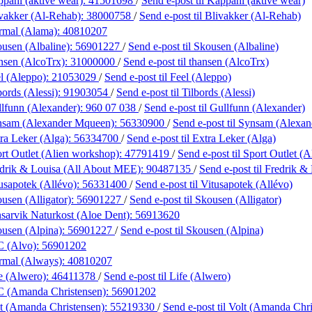
pahl (aktive wear):
41501698
/
Send e-post
til Kappahl (aktive wear)
vakker (Al-Rehab):
38000758
/
Send e-post
til Blivakker (Al-Rehab)
rmal (Alama):
40810207
usen (Albaline):
56901227
/
Send e-post
til Skousen (Albaline)
nsen (AlcoTrx):
31000000
/
Send e-post
til thansen (AlcoTrx)
l (Aleppo):
21053029
/
Send e-post
til Feel (Aleppo)
bords (Alessi):
91903054
/
Send e-post
til Tilbords (Alessi)
lfunn (Alexander):
960 07 038
/
Send e-post
til Gullfunn (Alexander)
nsam (Alexander Mqueen):
56330900
/
Send e-post
til Synsam (Alexa
ra Leker (Alga):
56334700
/
Send e-post
til Extra Leker (Alga)
rt Outlet (Alien workshop):
47791419
/
Send e-post
til Sport Outlet (
drik & Louisa (All About MEE):
90487135
/
Send e-post
til Fredrik 
usapotek (Allévo):
56331400
/
Send e-post
til Vitusapotek (Allévo)
usen (Alligator):
56901227
/
Send e-post
til Skousen (Alligator)
sarvik Naturkost (Aloe Dent):
56913620
usen (Alpina):
56901227
/
Send e-post
til Skousen (Alpina)
C (Alvo):
56901202
rmal (Always):
40810207
e (Alwero):
46411378
/
Send e-post
til Life (Alwero)
C (Amanda Christensen):
56901202
t (Amanda Christensen):
55219330
/
Send e-post
til Volt (Amanda Chr