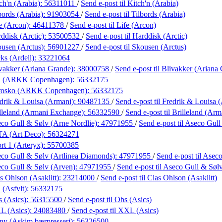
ch'n (Arabia):
56311011
/
Send e-post
til Kitch'n (Arabia)
bords (Arabia):
91903054
/
Send e-post
til Tilbords (Arabia)
e (Arcon):
46411378
/
Send e-post
til Life (Arcon)
ddisk (Arctic):
53500532
/
Send e-post
til Harddisk (Arctic)
usen (Arctus):
56901227
/
Send e-post
til Skousen (Arctus)
ks (Ardell):
33221064
vakker (Ariana Grande):
38000758
/
Send e-post
til Blivakker (Ariana
a (ARKK Copenhagen):
56332175
rosko (ARKK Copenhagen):
56332175
drik & Louisa (Armani):
90487135
/
Send e-post
til Fredrik & Louisa 
lleland (Armani Exchange):
56332590
/
Send e-post
til Brilleland (Ar
co Gull & Sølv (Arne Nordlie):
47971955
/
Send e-post
til Aseco Gul
TA (Art Deco):
56324271
rt 1 (Arteryx):
55700385
co Gull & Sølv (Artlinea Diamonds):
47971955
/
Send e-post
til Asec
co Gull & Sølv (Arven):
47971955
/
Send e-post
til Aseco Gull & Søl
s Ohlson (Asaklitt):
23214000
/
Send e-post
til Clas Ohlson (Asaklitt)
 (Asfvlt):
56332175
 (Asics):
56315500
/
Send e-post
til Obs (Asics)
L (Asics):
24083480
/
Send e-post
til XXL (Asics)
y (Askim bærpresseri):
56326500