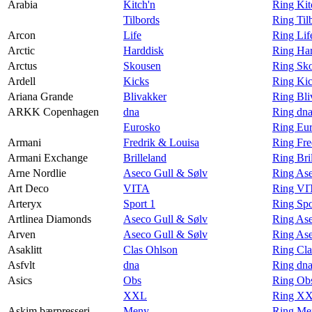
Arabia
Kitch'n
Ring Kit
Tilbords
Ring Til
Arcon
Life
Ring Lif
Arctic
Harddisk
Ring Har
Arctus
Skousen
Ring Sko
Ardell
Kicks
Ring Kic
Ariana Grande
Blivakker
Ring Bli
ARKK Copenhagen
dna
Ring dn
Eurosko
Ring Eu
Armani
Fredrik & Louisa
Ring Fre
Armani Exchange
Brilleland
Ring Bri
Arne Nordlie
Aseco Gull & Sølv
Ring Ase
Art Deco
VITA
Ring VI
Arteryx
Sport 1
Ring Spo
Artlinea Diamonds
Aseco Gull & Sølv
Ring Ase
Arven
Aseco Gull & Sølv
Ring Ase
Asaklitt
Clas Ohlson
Ring Cla
Asfvlt
dna
Ring dna
Asics
Obs
Ring Obs
XXL
Ring XX
Askim bærpresseri
Meny
Ring Men