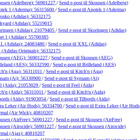
usen (Adelberg):
56901227
/
Send e-post
til Skousen (Adelberg)
otek 1 (Aderma):
56315600
/
Send e-post
til Apotek 1 (Aderma)
osko (Adidas):
56332175
kyard (Adidas):
55219015
ringen (Adidas):
21079405
/
Send e-post
til Skoringen (Adidas)
rt 1 (Adidas):
55700385
L (Adidas):
24083480
/
Send e-post
til XXL (Adidas)
 (Adidas Originals):
56332175
ousen (AEG):
56901227
/
Send e-post
til Skousen (AEG)
lleland (AES):
56332590
/
Send e-post
til Brilleland (AES)
ch'n (Aga):
56311011
/
Send e-post
til Kitch'n (Aga)
nsam (Ai):
56330900
/
Send e-post
til Synsam (Ai)
l (Aida):
21053029
/
Send e-post
til Feel (Aida)
ch'n (Aida):
56311011
/
Send e-post
til Kitch'n (Aida)
bords (Aida):
91903054
/
Send e-post
til Tilbords (Aida)
ra Leker (Air Hods):
56334700
/
Send e-post
til Extra Leker (Air Hods
mal (Air Wick):
40810207
usen (AirFree):
56901227
/
Send e-post
til Skousen (AirFree)
usen (Airocide):
56901227
/
Send e-post
til Skousen (Airocide)
rmal (Ajax):
40810207