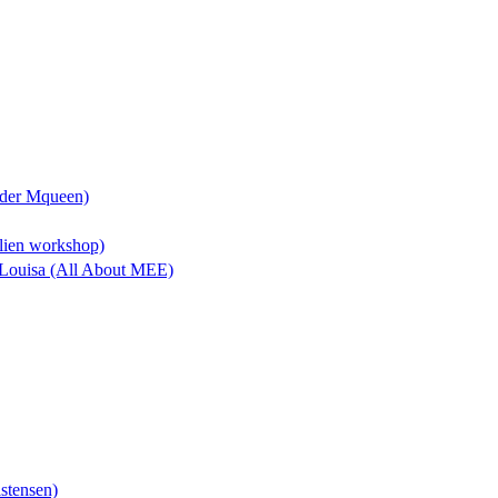
nder Mqueen)
Alien workshop)
& Louisa (All About MEE)
istensen)