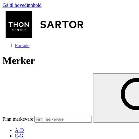
Gå til hovedinnhold
Forside
Merker
Butikker
Mat og drikke
Finn merkevare
Aktiviteter
A-D
E-G