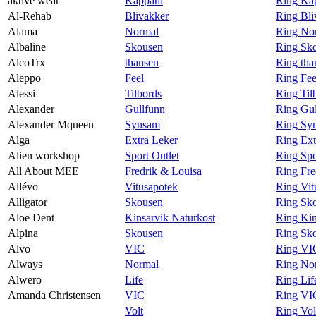
aktive wear
Kappahl
Ring Kap
Al-Rehab
Blivakker
Ring Bli
Alama
Normal
Ring No
Albaline
Skousen
Ring Sko
AlcoTrx
thansen
Ring tha
Aleppo
Feel
Ring Fee
Alessi
Tilbords
Ring Til
Alexander
Gullfunn
Ring Gul
Alexander Mqueen
Synsam
Ring Sy
Alga
Extra Leker
Ring Ext
Alien workshop
Sport Outlet
Ring Spo
All About MEE
Fredrik & Louisa
Ring Fre
Allévo
Vitusapotek
Ring Vit
Alligator
Skousen
Ring Sko
Aloe Dent
Kinsarvik Naturkost
Ring Kin
Alpina
Skousen
Ring Sko
Alvo
VIC
Ring VI
Always
Normal
Ring No
Alwero
Life
Ring Lif
Amanda Christensen
VIC
Ring VI
Volt
Ring Vol