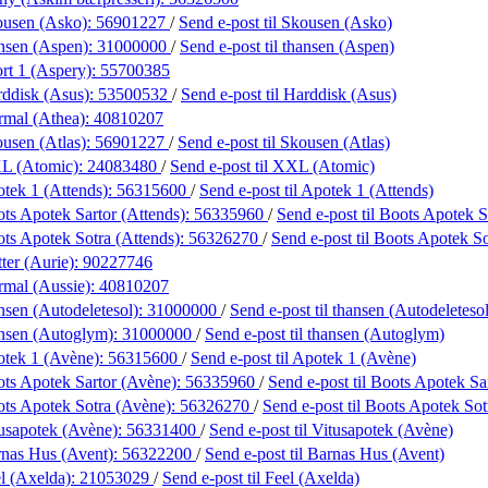
ousen (Asko):
56901227
/
Send e-post
til Skousen (Asko)
nsen (Aspen):
31000000
/
Send e-post
til thansen (Aspen)
rt 1 (Aspery):
55700385
ddisk (Asus):
53500532
/
Send e-post
til Harddisk (Asus)
rmal (Athea):
40810207
usen (Atlas):
56901227
/
Send e-post
til Skousen (Atlas)
L (Atomic):
24083480
/
Send e-post
til XXL (Atomic)
tek 1 (Attends):
56315600
/
Send e-post
til Apotek 1 (Attends)
ts Apotek Sartor (Attends):
56335960
/
Send e-post
til Boots Apotek S
ts Apotek Sotra (Attends):
56326270
/
Send e-post
til Boots Apotek So
ter (Aurie):
90227746
mal (Aussie):
40810207
nsen (Autodeletesol):
31000000
/
Send e-post
til thansen (Autodeletesol
nsen (Autoglym):
31000000
/
Send e-post
til thansen (Autoglym)
tek 1 (Avène):
56315600
/
Send e-post
til Apotek 1 (Avène)
ts Apotek Sartor (Avène):
56335960
/
Send e-post
til Boots Apotek Sa
ts Apotek Sotra (Avène):
56326270
/
Send e-post
til Boots Apotek So
usapotek (Avène):
56331400
/
Send e-post
til Vitusapotek (Avène)
nas Hus (Avent):
56322200
/
Send e-post
til Barnas Hus (Avent)
l (Axelda):
21053029
/
Send e-post
til Feel (Axelda)