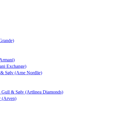
 Grande)
(Armani)
mani Exchange)
l & Sølv (Arne Nordlie)
o Gull & Sølv (Artlinea Diamonds)
v (Arven)