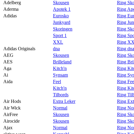
Adelberg
Skousen
Ring Sko
Magasin
Aderma
Apotek 1
Ring Ap
Adidas
Eurosko
Ring Eur
Gavekort
Junkyard
Ring Jun
Finn frem
Skoringen
Ring Sko
Sport 1
Ring Spo
XXL
Ring XX
Adidas Originals
dna
Ring dna
AEG
Skousen
Ring Sk
AES
Brilleland
Ring Bri
Aga
Kitch'n
Ring Kit
Ai
Synsam
Ring Sy
Aida
Feel
Ring Fee
Kitch'n
Ring Kit
Tilbords
Ring Til
Air Hods
Extra Leker
Ring Ext
Air Wick
Normal
Ring Nor
AirFree
Skousen
Ring Sko
Airocide
Skousen
Ring Sko
Ajax
Normal
Ring No