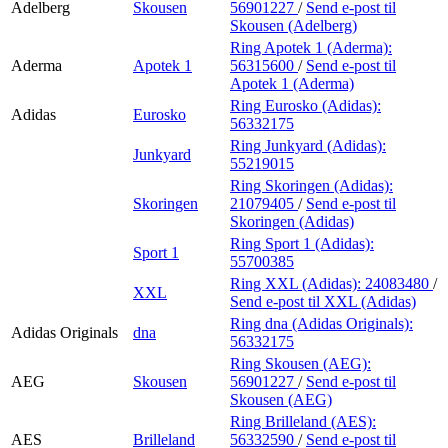
Adelberg
Skousen
56901227
/
Send e-post
til
Skousen (Adelberg)
Ring Apotek 1 (Aderma):
Aderma
Apotek 1
56315600
/
Send e-post
til
Apotek 1 (Aderma)
Ring Eurosko (Adidas):
Adidas
Eurosko
56332175
Ring Junkyard (Adidas):
Junkyard
55219015
Ring Skoringen (Adidas):
Skoringen
21079405
/
Send e-post
til
Skoringen (Adidas)
Ring Sport 1 (Adidas):
Sport 1
55700385
Ring XXL (Adidas):
24083480
/
XXL
Send e-post
til XXL (Adidas)
Ring dna (Adidas Originals):
Adidas Originals
dna
56332175
Ring Skousen (AEG):
AEG
Skousen
56901227
/
Send e-post
til
Skousen (AEG)
Ring Brilleland (AES):
AES
Brilleland
56332590
/
Send e-post
til