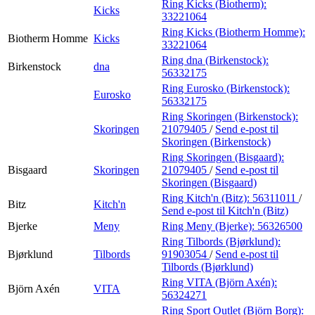
Ring Kicks (Biotherm):
Kicks
33221064
Ring Kicks (Biotherm Homme):
Biotherm Homme
Kicks
33221064
Ring dna (Birkenstock):
Birkenstock
dna
56332175
Ring Eurosko (Birkenstock):
Eurosko
56332175
Ring Skoringen (Birkenstock):
Skoringen
21079405
/
Send e-post
til
Skoringen (Birkenstock)
Ring Skoringen (Bisgaard):
Bisgaard
Skoringen
21079405
/
Send e-post
til
Skoringen (Bisgaard)
Ring Kitch'n (Bitz):
56311011
/
Bitz
Kitch'n
Send e-post
til Kitch'n (Bitz)
Bjerke
Meny
Ring Meny (Bjerke):
56326500
Ring Tilbords (Bjørklund):
Bjørklund
Tilbords
91903054
/
Send e-post
til
Tilbords (Bjørklund)
Ring VITA (Björn Axén):
Björn Axén
VITA
56324271
Ring Sport Outlet (Björn Borg):