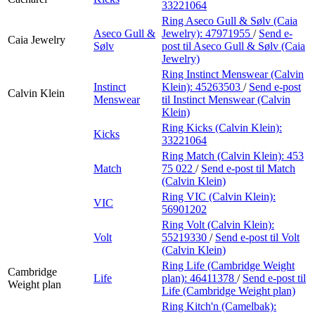
33221064
Ring Aseco Gull & Sølv (Caia
Aseco Gull &
Jewelry):
47971955
/
Send e-
Caia Jewelry
Sølv
post
til Aseco Gull & Sølv (Caia
Jewelry)
Ring Instinct Menswear (Calvin
Instinct
Klein):
45263503
/
Send e-post
Calvin Klein
Menswear
til Instinct Menswear (Calvin
Klein)
Ring Kicks (Calvin Klein):
Kicks
33221064
Ring Match (Calvin Klein):
453
Match
75 022
/
Send e-post
til Match
(Calvin Klein)
Ring VIC (Calvin Klein):
VIC
56901202
Ring Volt (Calvin Klein):
Volt
55219330
/
Send e-post
til Volt
(Calvin Klein)
Ring Life (Cambridge Weight
Cambridge
Life
plan):
46411378
/
Send e-post
til
Weight plan
Life (Cambridge Weight plan)
Ring Kitch'n (Camelbak):