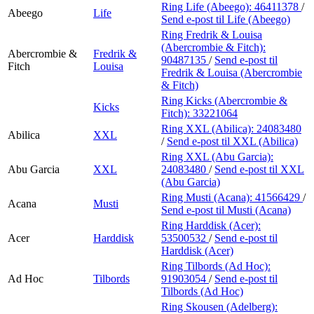
Ring Life (Abeego):
46411378
/
Abeego
Life
Send e-post
til Life (Abeego)
Ring Fredrik & Louisa
(Abercrombie & Fitch):
Abercrombie &
Fredrik &
90487135
/
Send e-post
til
Fitch
Louisa
Fredrik & Louisa (Abercrombie
& Fitch)
Ring Kicks (Abercrombie &
Kicks
Fitch):
33221064
Ring XXL (Abilica):
24083480
Abilica
XXL
/
Send e-post
til XXL (Abilica)
Ring XXL (Abu Garcia):
Abu Garcia
XXL
24083480
/
Send e-post
til XXL
(Abu Garcia)
Ring Musti (Acana):
41566429
/
Acana
Musti
Send e-post
til Musti (Acana)
Ring Harddisk (Acer):
Acer
Harddisk
53500532
/
Send e-post
til
Harddisk (Acer)
Ring Tilbords (Ad Hoc):
Ad Hoc
Tilbords
91903054
/
Send e-post
til
Tilbords (Ad Hoc)
Ring Skousen (Adelberg):