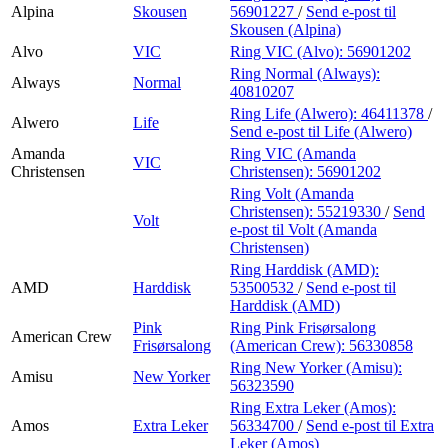
Alpina
Skousen
56901227
/
Send e-post
til
Skousen (Alpina)
Alvo
VIC
Ring VIC (Alvo):
56901202
Ring Normal (Always):
Always
Normal
40810207
Ring Life (Alwero):
46411378
/
Alwero
Life
Send e-post
til Life (Alwero)
Amanda
Ring VIC (Amanda
VIC
Christensen
Christensen):
56901202
Ring Volt (Amanda
Christensen):
55219330
/
Send
Volt
e-post
til Volt (Amanda
Christensen)
Ring Harddisk (AMD):
AMD
Harddisk
53500532
/
Send e-post
til
Harddisk (AMD)
Pink
Ring Pink Frisørsalong
American Crew
Frisørsalong
(American Crew):
56330858
Ring New Yorker (Amisu):
Amisu
New Yorker
56323590
Ring Extra Leker (Amos):
Amos
Extra Leker
56334700
/
Send e-post
til Extra
Leker (Amos)