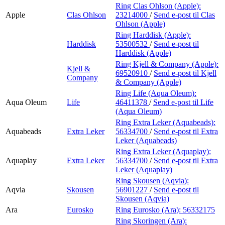
Ring Clas Ohlson (Apple):
Apple
Clas Ohlson
23214000
/
Send e-post
til Clas
Ohlson (Apple)
Ring Harddisk (Apple):
Harddisk
53500532
/
Send e-post
til
Harddisk (Apple)
Ring Kjell & Company (Apple):
Kjell &
69520910
/
Send e-post
til Kjell
Company
& Company (Apple)
Ring Life (Aqua Oleum):
Aqua Oleum
Life
46411378
/
Send e-post
til Life
(Aqua Oleum)
Ring Extra Leker (Aquabeads):
Aquabeads
Extra Leker
56334700
/
Send e-post
til Extra
Leker (Aquabeads)
Ring Extra Leker (Aquaplay):
Aquaplay
Extra Leker
56334700
/
Send e-post
til Extra
Leker (Aquaplay)
Ring Skousen (Aqvia):
Aqvia
Skousen
56901227
/
Send e-post
til
Skousen (Aqvia)
Ara
Eurosko
Ring Eurosko (Ara):
56332175
Ring Skoringen (Ara):