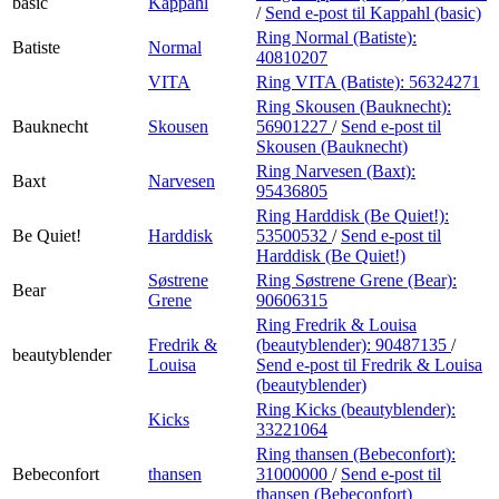
basic
Kappahl
/
Send e-post
til Kappahl (basic)
Ring Normal (Batiste):
Batiste
Normal
40810207
VITA
Ring VITA (Batiste):
56324271
Ring Skousen (Bauknecht):
Bauknecht
Skousen
56901227
/
Send e-post
til
Skousen (Bauknecht)
Ring Narvesen (Baxt):
Baxt
Narvesen
95436805
Ring Harddisk (Be Quiet!):
Be Quiet!
Harddisk
53500532
/
Send e-post
til
Harddisk (Be Quiet!)
Søstrene
Ring Søstrene Grene (Bear):
Bear
Grene
90606315
Ring Fredrik & Louisa
Fredrik &
(beautyblender):
90487135
/
beautyblender
Louisa
Send e-post
til Fredrik & Louisa
(beautyblender)
Ring Kicks (beautyblender):
Kicks
33221064
Ring thansen (Bebeconfort):
Bebeconfort
thansen
31000000
/
Send e-post
til
thansen (Bebeconfort)