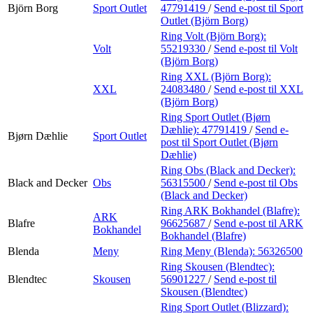
Björn Borg
Sport Outlet
47791419
/
Send e-post
til Sport
Outlet (Björn Borg)
Ring Volt (Björn Borg):
Volt
55219330
/
Send e-post
til Volt
(Björn Borg)
Ring XXL (Björn Borg):
XXL
24083480
/
Send e-post
til XXL
(Björn Borg)
Ring Sport Outlet (Bjørn
Dæhlie):
47791419
/
Send e-
Bjørn Dæhlie
Sport Outlet
post
til Sport Outlet (Bjørn
Dæhlie)
Ring Obs (Black and Decker):
Black and Decker
Obs
56315500
/
Send e-post
til Obs
(Black and Decker)
Ring ARK Bokhandel (Blafre):
ARK
Blafre
96625687
/
Send e-post
til ARK
Bokhandel
Bokhandel (Blafre)
Blenda
Meny
Ring Meny (Blenda):
56326500
Ring Skousen (Blendtec):
Blendtec
Skousen
56901227
/
Send e-post
til
Skousen (Blendtec)
Ring Sport Outlet (Blizzard):