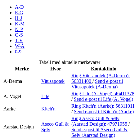
Inspirasjon
A-D
E-G
H-J
K-M
N-P
Søk
Q-S
T-V
W-Å
0-9
Åpningstider
Tabell med aktuelle merkevarer
Merke
Hvor
Kontaktinfo
Praktisk informasjon
Ring Vitusapotek (A-Derma):
A-Derma
Vitusapotek
56331400
/
Send e-post
til
Ledige stillinger
Vitusapotek (A-Derma)
Magasin
Ring Life (A. Vogel):
46411378
A. Vogel
Life
/
Send e-post
til Life (A. Vogel)
Gavekort
Ring Kitch'n (Aarke):
56311011
Aarke
Kitch'n
/
Send e-post
til Kitch'n (Aarke)
Finn frem
Ring Aseco Gull & Sølv
Aseco Gull &
(Aarstad Design):
47971955
/
Aarstad Design
Sølv
Send e-post
til Aseco Gull &
Sølv (Aarstad Design)