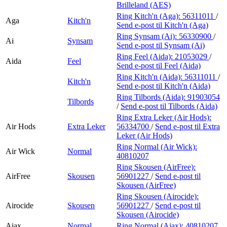
Brilleland (AES)
Ring Kitch'n (Aga):
56311011
/
Aga
Kitch'n
Send e-post
til Kitch'n (Aga)
Ring Synsam (Ai):
56330900
/
Ai
Synsam
Send e-post
til Synsam (Ai)
Ring Feel (Aida):
21053029
/
Aida
Feel
Send e-post
til Feel (Aida)
Ring Kitch'n (Aida):
56311011
/
Kitch'n
Send e-post
til Kitch'n (Aida)
Ring Tilbords (Aida):
91903054
Tilbords
/
Send e-post
til Tilbords (Aida)
Ring Extra Leker (Air Hods):
Air Hods
Extra Leker
56334700
/
Send e-post
til Extra
Leker (Air Hods)
Ring Normal (Air Wick):
Air Wick
Normal
40810207
Ring Skousen (AirFree):
AirFree
Skousen
56901227
/
Send e-post
til
Skousen (AirFree)
Ring Skousen (Airocide):
Airocide
Skousen
56901227
/
Send e-post
til
Skousen (Airocide)
Ajax
Normal
Ring Normal (Ajax):
40810207