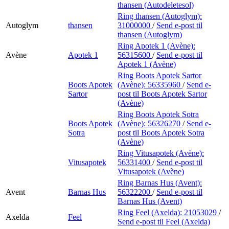
thansen (Autodeletesol)
Ring thansen (Autoglym):
Autoglym
thansen
31000000
/
Send e-post
til
thansen (Autoglym)
Ring Apotek 1 (Avène):
Avène
Apotek 1
56315600
/
Send e-post
til
Apotek 1 (Avène)
Ring Boots Apotek Sartor
Boots Apotek
(Avène):
56335960
/
Send e-
Sartor
post
til Boots Apotek Sartor
(Avène)
Ring Boots Apotek Sotra
Boots Apotek
(Avène):
56326270
/
Send e-
Sotra
post
til Boots Apotek Sotra
(Avène)
Ring Vitusapotek (Avène):
Vitusapotek
56331400
/
Send e-post
til
Vitusapotek (Avène)
Ring Barnas Hus (Avent):
Avent
Barnas Hus
56322200
/
Send e-post
til
Barnas Hus (Avent)
Ring Feel (Axelda):
21053029
/
Axelda
Feel
Send e-post
til Feel (Axelda)