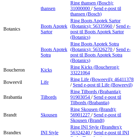
Ring thansen (Bosch):
thansen
31000000
/
Send e-post
til
thansen (Bosch)
Ring Boots Apotek Sartor
Boots Apotek
(Botanics):
56335960
/
Send e-
Botanics
Sartor
post
til Boots Apotek Sartor
(Botanics)
Ring Boots Apotek Sotra
Boots Apotek
(Botanics):
56326270
/
Send e-
Sotra
post
til Boots Apotek Sotra
(Botanics)
Ring Kicks (Boucheron):
Boucheron
Kicks
33221064
Ring Life (Boweevil):
46411378
Boweevil
Life
/
Send e-post
til Life (Boweevil)
Ring Tilbords (Brabantia):
Brabantia
Tilbords
91903054
/
Send e-post
til
Tilbords (Brabantia)
Ring Skousen (Brandt):
Brandt
Skousen
56901227
/
Send e-post
til
Skousen (Brandt)
Ring INI Style (Brandtex):
Brandtex
INI Style
56324240
/
Send e-post
til INI