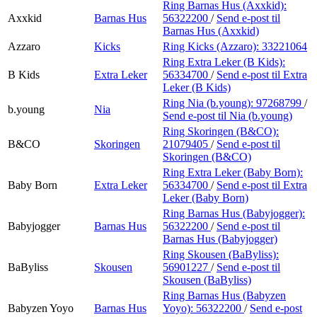
Ring Barnas Hus (Axxkid):
Axxkid
Barnas Hus
56322200
/
Send e-post
til
Barnas Hus (Axxkid)
Azzaro
Kicks
Ring Kicks (Azzaro):
33221064
Ring Extra Leker (B Kids):
B Kids
Extra Leker
56334700
/
Send e-post
til Extra
Leker (B Kids)
Ring Nia (b.young):
97268799
/
b.young
Nia
Send e-post
til Nia (b.young)
Ring Skoringen (B&CO):
B&CO
Skoringen
21079405
/
Send e-post
til
Skoringen (B&CO)
Ring Extra Leker (Baby Born):
Baby Born
Extra Leker
56334700
/
Send e-post
til Extra
Leker (Baby Born)
Ring Barnas Hus (Babyjogger):
Babyjogger
Barnas Hus
56322200
/
Send e-post
til
Barnas Hus (Babyjogger)
Ring Skousen (BaByliss):
BaByliss
Skousen
56901227
/
Send e-post
til
Skousen (BaByliss)
Ring Barnas Hus (Babyzen
Babyzen Yoyo
Barnas Hus
Yoyo):
56322200
/
Send e-post