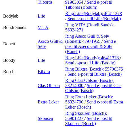
Tilbords
91903054
/
Send e-post
til
Tilbords (Bodum)
Ring Life (Bodylab):
46411378
Bodylab
Life
/
Send e-post
til Life (Bodylab)
Ring VITA (Bondi Sands):
Bondi Sands
VITA
56324271
Ring Aseco Gull & Sølv
Aseco Gull &
(Bonett):
47971955
/
Send e-
Bonett
Sølv
post
til Aseco Gull & Sølv
(Bonett)
Ring Life (Boody):
46411378
/
Boody
Life
Send e-post
til Life (Boody)
Ring Bilxtra (Bosch):
55706375
Bosch
Bilxtra
/
Send e-post
til Bilxtra (Bosch)
Ring Clas Ohlson (Bosch):
Clas Ohlson
23214000
/
Send e-post
til Clas
Ohlson (Bosch)
Ring Extra Leker (Bosch):
Extra Leker
56334700
/
Send e-post
til Extra
Leker (Bosch)
Ring Skousen (Bosch):
Skousen
56901227
/
Send e-post
til
Skousen (Bosch)