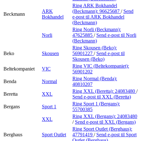
Ring ARK Bokhandel
ARK
(Beckmann):
96625687
/
Send
Beckmann
Bokhandel
e-post
til ARK Bokhandel
(Beckmann)
Ring Norli (Beckmann):
Norli
47625885
/
Send e-post
til Norli
(Beckmann)
Ring Skousen (Beko):
Beko
Skousen
56901227
/
Send e-post
til
Skousen (Beko)
Ring VIC (Beltekompaniet):
Beltekompaniet
VIC
56901202
Ring Normal (Benda):
Benda
Normal
40810207
Ring XXL (Beretta):
24083480
/
Beretta
XXL
Send e-post
til XXL (Beretta)
Ring Sport 1 (Bergans):
Bergans
Sport 1
55700385
Ring XXL (Bergans):
24083480
XXL
/
Send e-post
til XXL (Bergans)
Ring Sport Outlet (Berghaus):
Berghaus
Sport Outlet
47791419
/
Send e-post
til Sport
Outlet (Berghaus)