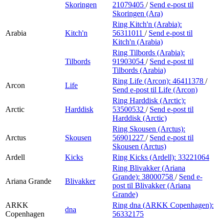
Skoringen
21079405
/
Send e-post
til
Skoringen (Ara)
Ring Kitch'n (Arabia):
Arabia
Kitch'n
56311011
/
Send e-post
til
Kitch'n (Arabia)
Ring Tilbords (Arabia):
Tilbords
91903054
/
Send e-post
til
Tilbords (Arabia)
Ring Life (Arcon):
46411378
/
Arcon
Life
Send e-post
til Life (Arcon)
Ring Harddisk (Arctic):
Arctic
Harddisk
53500532
/
Send e-post
til
Harddisk (Arctic)
Ring Skousen (Arctus):
Arctus
Skousen
56901227
/
Send e-post
til
Skousen (Arctus)
Ardell
Kicks
Ring Kicks (Ardell):
33221064
Ring Blivakker (Ariana
Grande):
38000758
/
Send e-
Ariana Grande
Blivakker
post
til Blivakker (Ariana
Grande)
ARKK
Ring dna (ARKK Copenhagen):
dna
Copenhagen
56332175