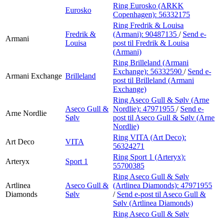
Ring Eurosko (ARKK
Eurosko
Copenhagen):
56332175
Ring Fredrik & Louisa
Fredrik &
(Armani):
90487135
/
Send e-
Armani
Louisa
post
til Fredrik & Louisa
(Armani)
Ring Brilleland (Armani
Exchange):
56332590
/
Send e-
Armani Exchange
Brilleland
post
til Brilleland (Armani
Exchange)
Ring Aseco Gull & Sølv (Arne
Aseco Gull &
Nordlie):
47971955
/
Send e-
Arne Nordlie
Sølv
post
til Aseco Gull & Sølv (Arne
Nordlie)
Ring VITA (Art Deco):
Art Deco
VITA
56324271
Ring Sport 1 (Arteryx):
Arteryx
Sport 1
55700385
Ring Aseco Gull & Sølv
Artlinea
Aseco Gull &
(Artlinea Diamonds):
47971955
Diamonds
Sølv
/
Send e-post
til Aseco Gull &
Sølv (Artlinea Diamonds)
Ring Aseco Gull & Sølv