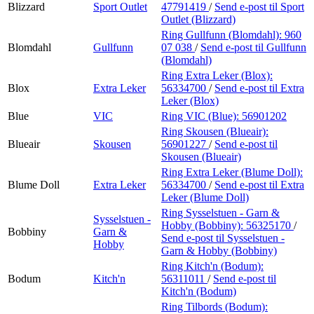
Blizzard
Sport Outlet
47791419
/
Send e-post
til Sport
Outlet (Blizzard)
Ring Gullfunn (Blomdahl):
960
Blomdahl
Gullfunn
07 038
/
Send e-post
til Gullfunn
(Blomdahl)
Ring Extra Leker (Blox):
Blox
Extra Leker
56334700
/
Send e-post
til Extra
Leker (Blox)
Blue
VIC
Ring VIC (Blue):
56901202
Ring Skousen (Blueair):
Blueair
Skousen
56901227
/
Send e-post
til
Skousen (Blueair)
Ring Extra Leker (Blume Doll):
Blume Doll
Extra Leker
56334700
/
Send e-post
til Extra
Leker (Blume Doll)
Ring Sysselstuen - Garn &
Sysselstuen -
Hobby (Bobbiny):
56325170
/
Bobbiny
Garn &
Send e-post
til Sysselstuen -
Hobby
Garn & Hobby (Bobbiny)
Ring Kitch'n (Bodum):
Bodum
Kitch'n
56311011
/
Send e-post
til
Kitch'n (Bodum)
Ring Tilbords (Bodum):