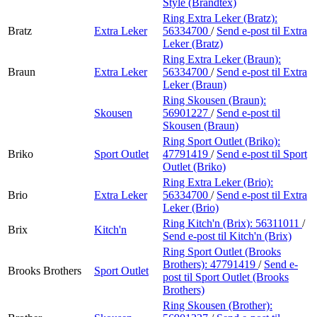
Style (Brandtex)
Ring Extra Leker (Bratz):
Bratz
Extra Leker
56334700
/
Send e-post
til Extra
Leker (Bratz)
Ring Extra Leker (Braun):
Braun
Extra Leker
56334700
/
Send e-post
til Extra
Leker (Braun)
Ring Skousen (Braun):
Skousen
56901227
/
Send e-post
til
Skousen (Braun)
Ring Sport Outlet (Briko):
Briko
Sport Outlet
47791419
/
Send e-post
til Sport
Outlet (Briko)
Ring Extra Leker (Brio):
Brio
Extra Leker
56334700
/
Send e-post
til Extra
Leker (Brio)
Ring Kitch'n (Brix):
56311011
/
Brix
Kitch'n
Send e-post
til Kitch'n (Brix)
Ring Sport Outlet (Brooks
Brothers):
47791419
/
Send e-
Brooks Brothers
Sport Outlet
post
til Sport Outlet (Brooks
Brothers)
Ring Skousen (Brother):