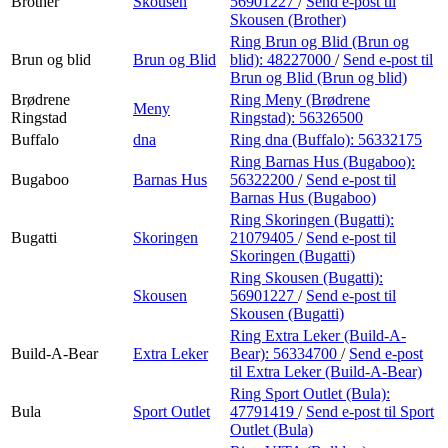
Brother
Skousen
56901227
/
Send e-post
til
Skousen (Brother)
Ring Brun og Blid (Brun og
Brun og blid
Brun og Blid
blid):
48227000
/
Send e-post
til
Brun og Blid (Brun og blid)
Brødrene
Ring Meny (Brødrene
Meny
Ringstad
Ringstad):
56326500
Buffalo
dna
Ring dna (Buffalo):
56332175
Ring Barnas Hus (Bugaboo):
Bugaboo
Barnas Hus
56322200
/
Send e-post
til
Barnas Hus (Bugaboo)
Ring Skoringen (Bugatti):
Bugatti
Skoringen
21079405
/
Send e-post
til
Skoringen (Bugatti)
Ring Skousen (Bugatti):
Skousen
56901227
/
Send e-post
til
Skousen (Bugatti)
Ring Extra Leker (Build-A-
Build-A-Bear
Extra Leker
Bear):
56334700
/
Send e-post
til Extra Leker (Build-A-Bear)
Ring Sport Outlet (Bula):
Bula
Sport Outlet
47791419
/
Send e-post
til Sport
Outlet (Bula)