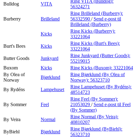
Ring VITA (Bulldog):
Bulldog
VITA
56324271
Ring Brilleland (Burberry):
Burberry
Brilleland
56332590
/
Send e-post
til
Brilleland (Burberry)
Ring Kicks (Burberry):
Kicks
33221064
Ring Kicks (Burt's Bees):
Burt's Bees
Kicks
33221064
Ring Junkyard (Butter Goods):
Butter Goods
Junkyard
55219015
Buxom
Kicks
Ring Kicks (Buxom):
33221064
By Olea of
Ring Bjørklund (By Olea of
Bjørklund
Norway
Norway):
56323710
Ring Lampehuset (By Rydéns):
By Rydéns
Lampehuset
48514723
Ring Feel (By Sommer):
By Sommer
Feel
21053029
/
Send e-post
til Feel
(By Sommer)
Ring Normal (By Veira):
By Veira
Normal
40810207
Ring Bjørklund (ByBiehl):
ByBiehl
Bjørklund
56323710