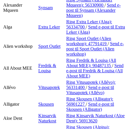
Alexander
Mqueen):
56330900
/
Send e-
Synsam
Mqueen
post
til Synsam (Alexander
Mqueen)
Ring Extra Leker (Alga):
Alga
Extra Leker
56334700
/
Send e-post
til Extra
Leker (Alga)
Ring Sport Outlet (Alien
workshop):
47791419
/
Send e-
Alien workshop
Sport Outlet
post
til Sport Outlet (Alien
workshop)
Ring Fredrik & Louisa (All
Fredrik &
About MEE):
90487135
/
Send
All About MEE
Louisa
e-post
til Fredrik & Louisa (All
About MEE)
Ring Vitusapotek (Allévo):
Allévo
Vitusapotek
56331400
/
Send e-post
til
Vitusapotek (Allévo)
Ring Skousen (Alligator):
Alligator
Skousen
56901227
/
Send e-post
til
Skousen (Alligator)
Kinsarvik
Ring Kinsarvik Naturkost (Aloe
Aloe Dent
Naturkost
Dent):
56913620
Ring Skousen (Alpina):