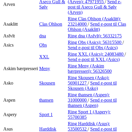
Aseco Gull &
(Arven):
47971955
/
Send e-
Arven
Sølv
post
til Aseco Gull & Sølv
(Arven)
Ring Clas Ohlson (Asaklitt):
Asaklitt
Clas Ohlson
23214000
/
Send e-post
til Clas
Ohlson (Asaklitt)
Asfvlt
dna
Ring dna (Asfvlt):
56332175
Ring Obs (Asics):
56315500
/
Asics
Obs
Send e-post
til Obs (Asics)
Ring XXL (Asics):
24083480
/
XXL
Send e-post
til XXL (Asics)
Ring Meny (Askim
Askim bærpresseri
Meny
bærpresseri):
56326500
Ring Skousen (Asko):
Asko
Skousen
56901227
/
Send e-post
til
Skousen (Asko)
Ring thansen (Aspen):
Aspen
thansen
31000000
/
Send e-post
til
thansen (Aspen)
Ring Sport 1 (Aspery):
Aspery
Sport 1
55700385
Ring Harddisk (Asus):
Asus
Harddisk
53500532
/
Send e-post
til