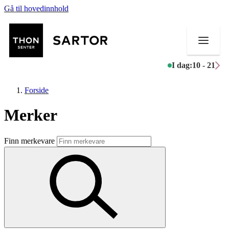
Gå til hovedinnhold
I dag:
10 - 21
Forside
Merker
Butikker
Finn merkevare
Mat og drikke
Aktiviteter
Tilbud
Kundeklubb