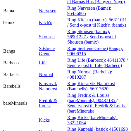
til Barnas Hus (Babyzen Yoyo)
Ring Narvesen (Bama):
Bama
Narvesen
95436805
Ring Kitch'n (bamix):
56311011
bamix
Kitch'n
/
Send e-post
til Kitch'n (bamix)
Ring Skousen (bamix):
Skousen
56901227
/
Send e-post
til
Skousen (bamix)
Søstrene
Ring Søstrene Grene (Bangs):
Bangs
Grene
90606315
Ring Life (Barbeco):
46411378
/
Barbeco
Life
Send e-post
til Life (Barbeco)
Ring Normal (Barbells):
Barbells
Normal
40810207
Kinsarvik
Ring Kinsarvik Naturkost
Barebells
Naturkost
(Barebells):
56913620
Ring Fredrik & Louisa
Fredrik &
(bareMinerals):
90487135
/
bareMinerals
Louisa
Send e-post
til Fredrik & Louisa
(bareMinerals)
Ring Kicks (bareMinerals):
Kicks
33221064
Ring Kappahl (basic):
41501698