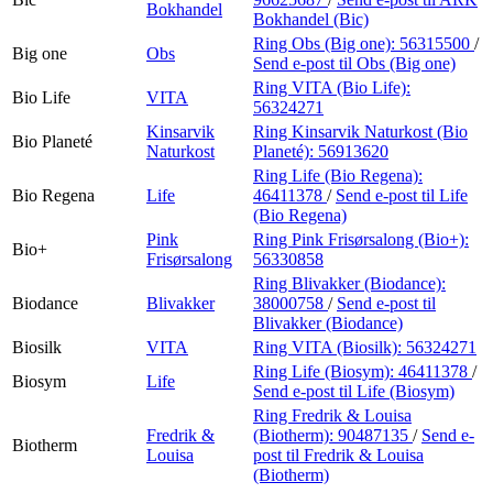
Bokhandel
Bokhandel (Bic)
Ring Obs (Big one):
56315500
/
Big one
Obs
Send e-post
til Obs (Big one)
Ring VITA (Bio Life):
Bio Life
VITA
56324271
Kinsarvik
Ring Kinsarvik Naturkost (Bio
Bio Planeté
Naturkost
Planeté):
56913620
Ring Life (Bio Regena):
Bio Regena
Life
46411378
/
Send e-post
til Life
(Bio Regena)
Pink
Ring Pink Frisørsalong (Bio+):
Bio+
Frisørsalong
56330858
Ring Blivakker (Biodance):
Biodance
Blivakker
38000758
/
Send e-post
til
Blivakker (Biodance)
Biosilk
VITA
Ring VITA (Biosilk):
56324271
Ring Life (Biosym):
46411378
/
Biosym
Life
Send e-post
til Life (Biosym)
Ring Fredrik & Louisa
Fredrik &
(Biotherm):
90487135
/
Send e-
Biotherm
Louisa
post
til Fredrik & Louisa
(Biotherm)