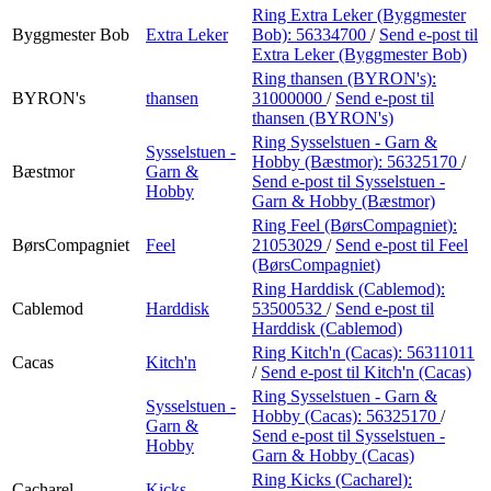
Ring Extra Leker (Byggmester
Byggmester Bob
Extra Leker
Bob):
56334700
/
Send e-post
til
Extra Leker (Byggmester Bob)
Ring thansen (BYRON's):
BYRON's
thansen
31000000
/
Send e-post
til
thansen (BYRON's)
Ring Sysselstuen - Garn &
Sysselstuen -
Hobby (Bæstmor):
56325170
/
Bæstmor
Garn &
Send e-post
til Sysselstuen -
Hobby
Garn & Hobby (Bæstmor)
Ring Feel (BørsCompagniet):
BørsCompagniet
Feel
21053029
/
Send e-post
til Feel
(BørsCompagniet)
Ring Harddisk (Cablemod):
Cablemod
Harddisk
53500532
/
Send e-post
til
Harddisk (Cablemod)
Ring Kitch'n (Cacas):
56311011
Cacas
Kitch'n
/
Send e-post
til Kitch'n (Cacas)
Ring Sysselstuen - Garn &
Sysselstuen -
Hobby (Cacas):
56325170
/
Garn &
Send e-post
til Sysselstuen -
Hobby
Garn & Hobby (Cacas)
Ring Kicks (Cacharel):
Cacharel
Kicks