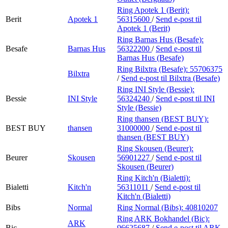
Ring Apotek 1 (Berit):
Berit
Apotek 1
56315600
/
Send e-post
til
Apotek 1 (Berit)
Ring Barnas Hus (Besafe):
Besafe
Barnas Hus
56322200
/
Send e-post
til
Barnas Hus (Besafe)
Ring Bilxtra (Besafe):
55706375
Bilxtra
/
Send e-post
til Bilxtra (Besafe)
Ring INI Style (Bessie):
Bessie
INI Style
56324240
/
Send e-post
til INI
Style (Bessie)
Ring thansen (BEST BUY):
BEST BUY
thansen
31000000
/
Send e-post
til
thansen (BEST BUY)
Ring Skousen (Beurer):
Beurer
Skousen
56901227
/
Send e-post
til
Skousen (Beurer)
Ring Kitch'n (Bialetti):
Bialetti
Kitch'n
56311011
/
Send e-post
til
Kitch'n (Bialetti)
Bibs
Normal
Ring Normal (Bibs):
40810207
Ring ARK Bokhandel (Bic):
ARK
Bic
96625687
/
Send e-post
til ARK