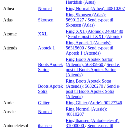
Harddisk (Asus)
Athea
Normal
Ring Normal (Athea):
40810207
Ring Skousen (Atlas):
Atlas
Skousen
56901227
/
Send e-post
til
Skousen (Atlas)
Ring XXL (Atomic):
24083480
Atomic
XXL
/
Send e-post
til XXL (Atomic)
Ring Apotek 1 (Attends):
Attends
Apotek 1
56315600
/
Send e-post
til
Apotek 1 (Attends)
Ring Boots Apotek Sartor
Boots Apotek
(Attends):
56335960
/
Send e-
Sartor
post
til Boots Apotek Sartor
(Attends)
Ring Boots Apotek Sotra
Boots Apotek
(Attends):
56326270
/
Send e-
Sotra
post
til Boots Apotek Sotra
(Attends)
Aurie
Glitter
Ring Glitter (Aurie):
90227746
Ring Normal (Aussie):
Aussie
Normal
40810207
Ring thansen (Autodeletesol):
Autodeletesol
thansen
31000000
/
Send e-post
til