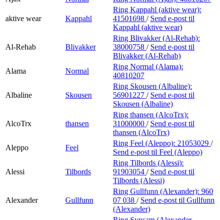
Ring Kappahl (aktive wear):
aktive wear
Kappahl
41501698
/
Send e-post
til
Kappahl (aktive wear)
Ring Blivakker (Al-Rehab):
Al-Rehab
Blivakker
38000758
/
Send e-post
til
Blivakker (Al-Rehab)
Ring Normal (Alama):
Alama
Normal
40810207
Ring Skousen (Albaline):
Albaline
Skousen
56901227
/
Send e-post
til
Skousen (Albaline)
Ring thansen (AlcoTrx):
AlcoTrx
thansen
31000000
/
Send e-post
til
thansen (AlcoTrx)
Ring Feel (Aleppo):
21053029
/
Aleppo
Feel
Send e-post
til Feel (Aleppo)
Ring Tilbords (Alessi):
Alessi
Tilbords
91903054
/
Send e-post
til
Tilbords (Alessi)
Ring Gullfunn (Alexander):
960
Alexander
Gullfunn
07 038
/
Send e-post
til Gullfunn
(Alexander)
Ring Synsam (Alexander