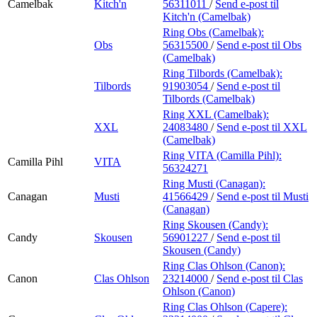
Camelbak
Kitch'n
56311011
/
Send e-post
til
Kitch'n (Camelbak)
Ring Obs (Camelbak):
Obs
56315500
/
Send e-post
til Obs
(Camelbak)
Ring Tilbords (Camelbak):
Tilbords
91903054
/
Send e-post
til
Tilbords (Camelbak)
Ring XXL (Camelbak):
XXL
24083480
/
Send e-post
til XXL
(Camelbak)
Ring VITA (Camilla Pihl):
Camilla Pihl
VITA
56324271
Ring Musti (Canagan):
Canagan
Musti
41566429
/
Send e-post
til Musti
(Canagan)
Ring Skousen (Candy):
Candy
Skousen
56901227
/
Send e-post
til
Skousen (Candy)
Ring Clas Ohlson (Canon):
Canon
Clas Ohlson
23214000
/
Send e-post
til Clas
Ohlson (Canon)
Ring Clas Ohlson (Capere):