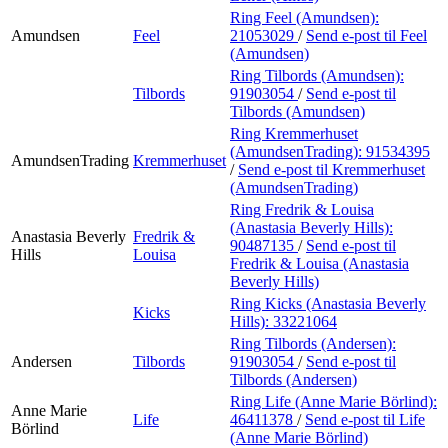
Ring Feel (Amundsen):
Amundsen
Feel
21053029
/
Send e-post
til Feel
(Amundsen)
Ring Tilbords (Amundsen):
Tilbords
91903054
/
Send e-post
til
Tilbords (Amundsen)
Ring Kremmerhuset
(AmundsenTrading):
91534395
AmundsenTrading
Kremmerhuset
/
Send e-post
til Kremmerhuset
(AmundsenTrading)
Ring Fredrik & Louisa
(Anastasia Beverly Hills):
Anastasia Beverly
Fredrik &
90487135
/
Send e-post
til
Hills
Louisa
Fredrik & Louisa (Anastasia
Beverly Hills)
Ring Kicks (Anastasia Beverly
Kicks
Hills):
33221064
Ring Tilbords (Andersen):
Andersen
Tilbords
91903054
/
Send e-post
til
Tilbords (Andersen)
Ring Life (Anne Marie Börlind):
Anne Marie
Life
46411378
/
Send e-post
til Life
Börlind
(Anne Marie Börlind)