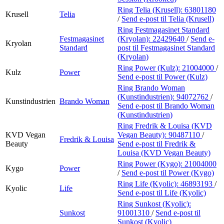
Ring Telia (Krusell):
63801180
Krusell
Telia
/
Send e-post
til Telia (Krusell)
Ring Festmagasinet Standard
Festmagasinet
(Kryolan):
22429640
/
Send e-
Kryolan
Standard
post
til Festmagasinet Standard
(Kryolan)
Ring Power (Kulz):
21004000
/
Kulz
Power
Send e-post
til Power (Kulz)
Ring Brando Woman
(Kunstindustrien):
94072762
/
Kunstindustrien
Brando Woman
Send e-post
til Brando Woman
(Kunstindustrien)
Ring Fredrik & Louisa (KVD
KVD Vegan
Vegan Beauty):
90487110
/
Fredrik & Louisa
Beauty
Send e-post
til Fredrik &
Louisa (KVD Vegan Beauty)
Ring Power (Kygo):
21004000
Kygo
Power
/
Send e-post
til Power (Kygo)
Ring Life (Kyolic):
46893193
/
Kyolic
Life
Send e-post
til Life (Kyolic)
Ring Sunkost (Kyolic):
Sunkost
91001310
/
Send e-post
til
Sunkost (Kyolic)