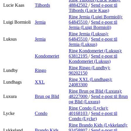
Lucie Kaas
Tilbords
48842502
/
Send e-post
til
Tilbords (Lucie Kaas)
Ring Jernia (Luigi Bormioli):
Luigi Bormioli
Jernia
64845510
/
Send e-post
til
Jernia (Luigi Bormioli)
Ring Jernia (Luksus):
Luksus
Jernia
64845510
/
Send e-post
til
Jernia (Luksus)
Ring Kondomeriet (Luksus):
Kondomeriet
63812195
/
Send e-post
til
Kondomeriet (Luksus)
Ring Ringo (Lundby):
Lundby
Ringo
90202150
Ring XXL (Lundhags):
Lundhags
XXL
24083300
Ring Brun og Blid (Luxura):
Luxura
Brun og Blid
48227000
/
Send e-post
til Brun
og Blid (Luxura)
Ring Condo (Lycke):
Lycke
Condo
40168103
/
Send e-post
til
Condo (Lycke)
Ring Brando Kids (Lykkeland):
Lykkeland
Brando Kids
93458807
/
Send e-post
til