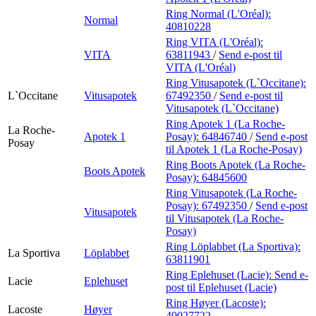
Ring Normal (L'Oréal):
Normal
40810228
Ring VITA (L'Oréal):
VITA
63811943
/
Send e-post
til
VITA (L'Oréal)
Ring Vitusapotek (L`Occitane):
L`Occitane
Vitusapotek
67492350
/
Send e-post
til
Vitusapotek (L`Occitane)
Ring Apotek 1 (La Roche-
La Roche-
Apotek 1
Posay):
64846740
/
Send e-post
Posay
til Apotek 1 (La Roche-Posay)
Ring Boots Apotek (La Roche-
Boots Apotek
Posay):
64845600
Ring Vitusapotek (La Roche-
Posay):
67492350
/
Send e-post
Vitusapotek
til Vitusapotek (La Roche-
Posay)
Ring Löplabbet (La Sportiva):
La Sportiva
Löplabbet
63811901
Ring Eplehuset (Lacie):
Send e-
Lacie
Eplehuset
post
til Eplehuset (Lacie)
Ring Høyer (Lacoste):
Lacoste
Høyer
40027722