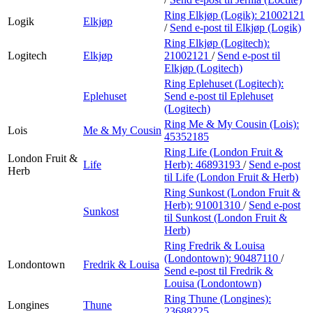
Ring Elkjøp (Logik):
21002121
Logik
Elkjøp
/
Send e-post
til Elkjøp (Logik)
Ring Elkjøp (Logitech):
Logitech
Elkjøp
21002121
/
Send e-post
til
Elkjøp (Logitech)
Ring Eplehuset (Logitech):
Eplehuset
Send e-post
til Eplehuset
(Logitech)
Ring Me & My Cousin (Lois):
Lois
Me & My Cousin
45352185
Ring Life (London Fruit &
London Fruit &
Life
Herb):
46893193
/
Send e-post
Herb
til Life (London Fruit & Herb)
Ring Sunkost (London Fruit &
Herb):
91001310
/
Send e-post
Sunkost
til Sunkost (London Fruit &
Herb)
Ring Fredrik & Louisa
(Londontown):
90487110
/
Londontown
Fredrik & Louisa
Send e-post
til Fredrik &
Louisa (Londontown)
Ring Thune (Longines):
Longines
Thune
23688225