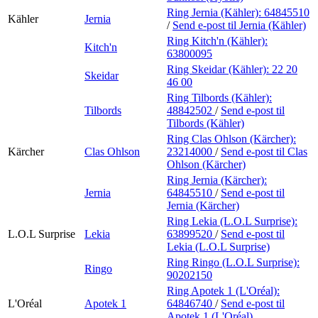
Ring Jernia (Kähler):
64845510
Kähler
Jernia
/
Send e-post
til Jernia (Kähler)
Ring Kitch'n (Kähler):
Kitch'n
63800095
Ring Skeidar (Kähler):
22 20
Skeidar
46 00
Ring Tilbords (Kähler):
Tilbords
48842502
/
Send e-post
til
Tilbords (Kähler)
Ring Clas Ohlson (Kärcher):
Kärcher
Clas Ohlson
23214000
/
Send e-post
til Clas
Ohlson (Kärcher)
Ring Jernia (Kärcher):
Jernia
64845510
/
Send e-post
til
Jernia (Kärcher)
Ring Lekia (L.O.L Surprise):
L.O.L Surprise
Lekia
63899520
/
Send e-post
til
Lekia (L.O.L Surprise)
Ring Ringo (L.O.L Surprise):
Ringo
90202150
Ring Apotek 1 (L'Oréal):
L'Oréal
Apotek 1
64846740
/
Send e-post
til
Apotek 1 (L'Oréal)