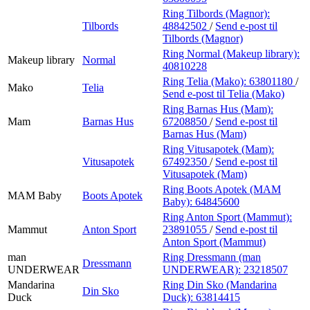
Ring Tilbords (Magnor):
Tilbords
48842502
/
Send e-post
til
Tilbords (Magnor)
Ring Normal (Makeup library):
Makeup library
Normal
40810228
Ring Telia (Mako):
63801180
/
Mako
Telia
Send e-post
til Telia (Mako)
Ring Barnas Hus (Mam):
Mam
Barnas Hus
67208850
/
Send e-post
til
Barnas Hus (Mam)
Ring Vitusapotek (Mam):
Vitusapotek
67492350
/
Send e-post
til
Vitusapotek (Mam)
Ring Boots Apotek (MAM
MAM Baby
Boots Apotek
Baby):
64845600
Ring Anton Sport (Mammut):
Mammut
Anton Sport
23891055
/
Send e-post
til
Anton Sport (Mammut)
man
Ring Dressmann (man
Dressmann
UNDERWEAR
UNDERWEAR):
23218507
Mandarina
Ring Din Sko (Mandarina
Din Sko
Duck
Duck):
63814415