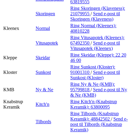
63819555
Ring Skoringen (Klaveness):
Skoringen
21079955
/
Send e-post
til
Skoringen (Klaveness)
Ring Normal (Kleenex):
Kleenex
Normal
40810228
Ring Vitusapotek (Kleenex):
Vitusapotek
67492350
/
Send e-post
til
Vitusapotek (Kleenex)
Ring Skeidar (Kleppe):
22 20
Kleppe
Skeidar
46 00
Ring Sunkost (Kloster):
Kloster
Sunkost
91001310
/
Send e-post
til
Sunkost (Kloster)
Ring Ny & Ne (KMB):
KMB
Ny & Ne
95799818
/
Send e-post
til Ny
& Ne (KMB)
Knabstrup
Ring Kitch'n (Knabstrup
Kitch'n
Keramik
Keramik):
63800095
Ring Tilbords (Knabstrup
Keramik):
48842502
/
Send e-
Tilbords
post
til Tilbords (Knabstrup
Keramik)