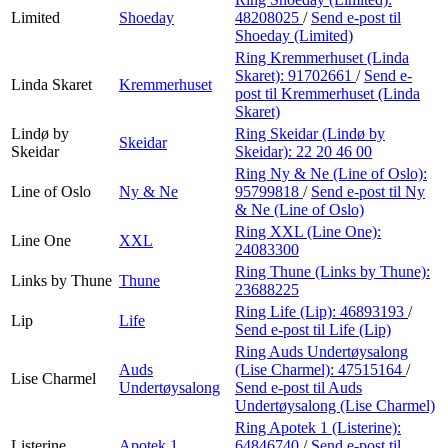
Limited
Shoeday
48208025
/
Send e-post
til
Shoeday (Limited)
Ring Kremmerhuset (Linda
Skaret):
91702661
/
Send e-
Linda Skaret
Kremmerhuset
post
til Kremmerhuset (Linda
Skaret)
Lindø by
Ring Skeidar (Lindø by
Skeidar
Skeidar
Skeidar):
22 20 46 00
Ring Ny & Ne (Line of Oslo):
Line of Oslo
Ny & Ne
95799818
/
Send e-post
til Ny
& Ne (Line of Oslo)
Ring XXL (Line One):
Line One
XXL
24083300
Ring Thune (Links by Thune):
Links by Thune
Thune
23688225
Ring Life (Lip):
46893193
/
Lip
Life
Send e-post
til Life (Lip)
Ring Auds Undertøysalong
Auds
(Lise Charmel):
47515164
/
Lise Charmel
Undertøysalong
Send e-post
til Auds
Undertøysalong (Lise Charmel)
Ring Apotek 1 (Listerine):
Listerine
Apotek 1
64846740
/
Send e-post
til