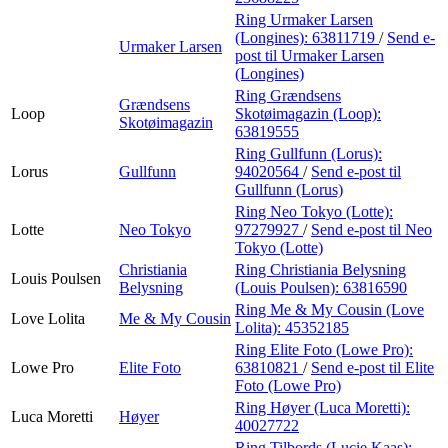
Ring Urmaker Larsen
(Longines):
63811719
/
Send e-
Urmaker Larsen
post
til Urmaker Larsen
(Longines)
Ring Grændsens
Grændsens
Loop
Skotøimagazin (Loop):
Skotøimagazin
63819555
Ring Gullfunn (Lorus):
Lorus
Gullfunn
94020564
/
Send e-post
til
Gullfunn (Lorus)
Ring Neo Tokyo (Lotte):
Lotte
Neo Tokyo
97279927
/
Send e-post
til Neo
Tokyo (Lotte)
Christiania
Ring Christiania Belysning
Louis Poulsen
Belysning
(Louis Poulsen):
63816590
Ring Me & My Cousin (Love
Love Lolita
Me & My Cousin
Lolita):
45352185
Ring Elite Foto (Lowe Pro):
Lowe Pro
Elite Foto
63810821
/
Send e-post
til Elite
Foto (Lowe Pro)
Ring Høyer (Luca Moretti):
Luca Moretti
Høyer
40027722
Ring Tilbords (Lucie Kaas):