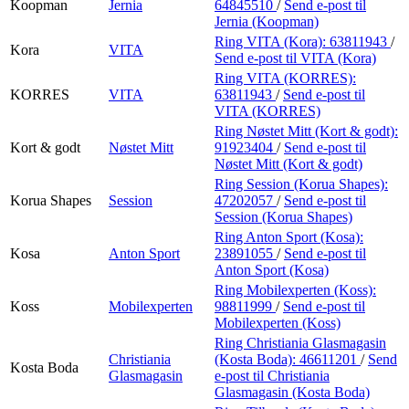
Koopman
Jernia
64845510
/
Send e-post
til
Jernia (Koopman)
Ring VITA (Kora):
63811943
/
Kora
VITA
Send e-post
til VITA (Kora)
Ring VITA (KORRES):
KORRES
VITA
63811943
/
Send e-post
til
VITA (KORRES)
Ring Nøstet Mitt (Kort & godt):
Kort & godt
Nøstet Mitt
91923404
/
Send e-post
til
Nøstet Mitt (Kort & godt)
Ring Session (Korua Shapes):
Korua Shapes
Session
47202057
/
Send e-post
til
Session (Korua Shapes)
Ring Anton Sport (Kosa):
Kosa
Anton Sport
23891055
/
Send e-post
til
Anton Sport (Kosa)
Ring Mobilexperten (Koss):
Koss
Mobilexperten
98811999
/
Send e-post
til
Mobilexperten (Koss)
Ring Christiania Glasmagasin
Christiania
(Kosta Boda):
46611201
/
Send
Kosta Boda
Glasmagasin
e-post
til Christiania
Glasmagasin (Kosta Boda)