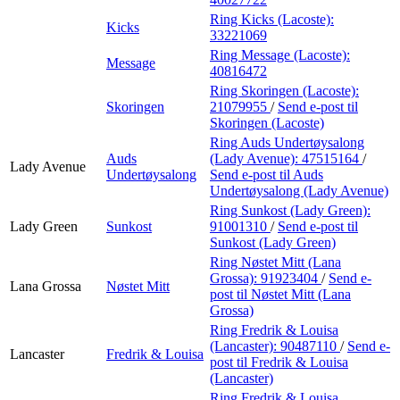
Ring Kicks (Lacoste):
Kicks
33221069
Ring Message (Lacoste):
Message
40816472
Ring Skoringen (Lacoste):
Skoringen
21079955
/
Send e-post
til
Skoringen (Lacoste)
Ring Auds Undertøysalong
Auds
(Lady Avenue):
47515164
/
Lady Avenue
Undertøysalong
Send e-post
til Auds
Undertøysalong (Lady Avenue)
Ring Sunkost (Lady Green):
Lady Green
Sunkost
91001310
/
Send e-post
til
Sunkost (Lady Green)
Ring Nøstet Mitt (Lana
Grossa):
91923404
/
Send e-
Lana Grossa
Nøstet Mitt
post
til Nøstet Mitt (Lana
Grossa)
Ring Fredrik & Louisa
(Lancaster):
90487110
/
Send e-
Lancaster
Fredrik & Louisa
post
til Fredrik & Louisa
(Lancaster)
Ring Fredrik & Louisa