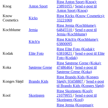
Ring Anton Sport (Knog):
Knog
Anton Sport
23891055
/
Send e-post
til
Anton Sport (Knog)
Know
Ring Kicks (Know Cosmetics):
Kicks
Cosmetics
33221069
Ring Jernia (Kochblume):
Kochblume
Jernia
64845510
/
Send e-post
til
Jernia (Kochblume)
Ring Kitch'n (Kochblume):
Kitch'n
63800095
Ring Elite Foto (Kodak):
Kodak
Elite Foto
63810821
/
Send e-post
til Elite
Foto (Kodak)
Ring Søstrene Grene (Koka):
Koka
Søstrene Grene
47486464
/
Send e-post
til
Søstrene Grene (Koka)
Ring Brando Kids (Konges
Konges Sløjd
Brando Kids
Sløjd):
93458807
/
Send e-post
til Brando Kids (Konges Sløjd)
Ring Skoringen (Kool):
Kool
Skoringen
21079955
/
Send e-post
til
Skoringen (Kool)
Ring Jernia (Koopman):