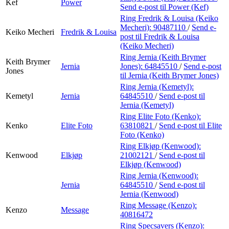
Kef
Power
Send e-post
til Power (Kef)
Ring Fredrik & Louisa (Keiko
Mecheri):
90487110
/
Send e-
Keiko Mecheri
Fredrik & Louisa
post
til Fredrik & Louisa
(Keiko Mecheri)
Ring Jernia (Keith Brymer
Keith Brymer
Jernia
Jones):
64845510
/
Send e-post
Jones
til Jernia (Keith Brymer Jones)
Ring Jernia (Kemetyl):
Kemetyl
Jernia
64845510
/
Send e-post
til
Jernia (Kemetyl)
Ring Elite Foto (Kenko):
Kenko
Elite Foto
63810821
/
Send e-post
til Elite
Foto (Kenko)
Ring Elkjøp (Kenwood):
Kenwood
Elkjøp
21002121
/
Send e-post
til
Elkjøp (Kenwood)
Ring Jernia (Kenwood):
Jernia
64845510
/
Send e-post
til
Jernia (Kenwood)
Ring Message (Kenzo):
Kenzo
Message
40816472
Ring Specsavers (Kenzo):