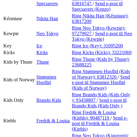
Specsavers
63816747
/
Send e-post
til
Specsavers (Kenzo)
Ring Nikita Hair (Kérastase):
Kérastase
Nikita Hair
63817200
Ring Neo Tokyo (Kewpie):
Kewpie
Neo Tokyo
97279927
/
Send e-post
til Neo
Tokyo (Kewpie)
Key
Ice
Ring Ice (Key):
31095200
Kicks
Kicks
Ring Kicks (Kicks):
33221069
Ring Thune (Kids by Thune):
Kids by Thune
Thune
23688225
Ring Strømmen Husflid (Kids
Strømmen
of Norway):
63812320
/
Send
Kids of Norway
Husflid
e-post
til Strømmen Husflid
(Kids of Norway)
Ring Brando Kids (Kids Only
Kids Only
Brando Kids
):
93458807
/
Send e-post
til
Brando Kids (Kids Only )
Ring Fredrik & Louisa
(Kiehls):
90487110
/
Send e-
Kiehls
Fredrik & Louisa
post
til Fredrik & Louisa
(Kiehls)
Ring Neo Tokyo (Kigurumi):