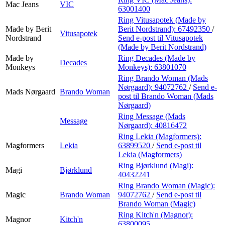
Mac Jeans
VIC
63001400
Ring Vitusapotek (Made by
Made by Berit
Berit Nordstrand):
67492350
/
Vitusapotek
Nordstrand
Send e-post
til Vitusapotek
(Made by Berit Nordstrand)
Made by
Ring Decades (Made by
Decades
Monkeys
Monkeys):
63801070
Ring Brando Woman (Mads
Nørgaard):
94072762
/
Send e-
Mads Nørgaard
Brando Woman
post
til Brando Woman (Mads
Nørgaard)
Ring Message (Mads
Message
Nørgaard):
40816472
Ring Lekia (Magformers):
Magformers
Lekia
63899520
/
Send e-post
til
Lekia (Magformers)
Ring Bjørklund (Magi):
Magi
Bjørklund
40432241
Ring Brando Woman (Magic):
Magic
Brando Woman
94072762
/
Send e-post
til
Brando Woman (Magic)
Ring Kitch'n (Magnor):
Magnor
Kitch'n
63800095