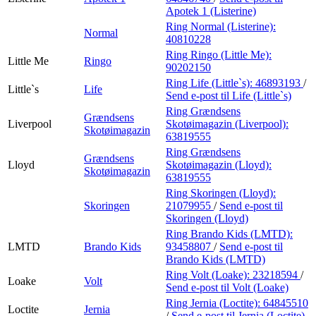
Apotek 1 (Listerine)
Ring Normal (Listerine):
Normal
40810228
Ring Ringo (Little Me):
Little Me
Ringo
90202150
Ring Life (Little`s):
46893193
/
Little`s
Life
Send e-post
til Life (Little`s)
Ring Grændsens
Grændsens
Liverpool
Skotøimagazin (Liverpool):
Skotøimagazin
63819555
Ring Grændsens
Grændsens
Lloyd
Skotøimagazin (Lloyd):
Skotøimagazin
63819555
Ring Skoringen (Lloyd):
Skoringen
21079955
/
Send e-post
til
Skoringen (Lloyd)
Ring Brando Kids (LMTD):
LMTD
Brando Kids
93458807
/
Send e-post
til
Brando Kids (LMTD)
Ring Volt (Loake):
23218594
/
Loake
Volt
Send e-post
til Volt (Loake)
Ring Jernia (Loctite):
64845510
Loctite
Jernia
/
Send e-post
til Jernia (Loctite)