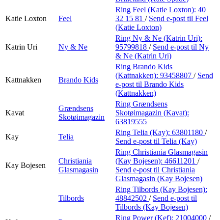
Ring Feel (Katie Loxton):
40
Katie Loxton
Feel
32 15 81
/
Send e-post
til Feel
(Katie Loxton)
Ring Ny & Ne (Katrin Uri):
Katrin Uri
Ny & Ne
95799818
/
Send e-post
til Ny
& Ne (Katrin Uri)
Ring Brando Kids
(Kattnakken):
93458807
/
Send
Kattnakken
Brando Kids
e-post
til Brando Kids
(Kattnakken)
Ring Grændsens
Grændsens
Kavat
Skotøimagazin (Kavat):
Skotøimagazin
63819555
Ring Telia (Kay):
63801180
/
Kay
Telia
Send e-post
til Telia (Kay)
Ring Christiania Glasmagasin
Christiania
(Kay Bojesen):
46611201
/
Kay Bojesen
Glasmagasin
Send e-post
til Christiania
Glasmagasin (Kay Bojesen)
Ring Tilbords (Kay Bojesen):
Tilbords
48842502
/
Send e-post
til
Tilbords (Kay Bojesen)
Ring Power (Kef):
21004000
/