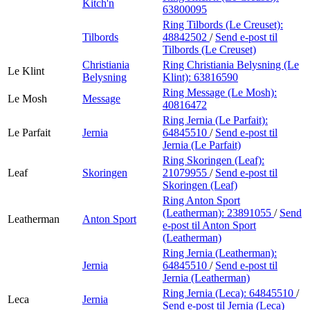
Kitch'n
63800095
Ring Tilbords (Le Creuset):
Tilbords
48842502
/
Send e-post
til
Tilbords (Le Creuset)
Christiania
Ring Christiania Belysning (Le
Le Klint
Belysning
Klint):
63816590
Ring Message (Le Mosh):
Le Mosh
Message
40816472
Ring Jernia (Le Parfait):
Le Parfait
Jernia
64845510
/
Send e-post
til
Jernia (Le Parfait)
Ring Skoringen (Leaf):
Leaf
Skoringen
21079955
/
Send e-post
til
Skoringen (Leaf)
Ring Anton Sport
(Leatherman):
23891055
/
Send
Leatherman
Anton Sport
e-post
til Anton Sport
(Leatherman)
Ring Jernia (Leatherman):
Jernia
64845510
/
Send e-post
til
Jernia (Leatherman)
Ring Jernia (Leca):
64845510
/
Leca
Jernia
Send e-post
til Jernia (Leca)