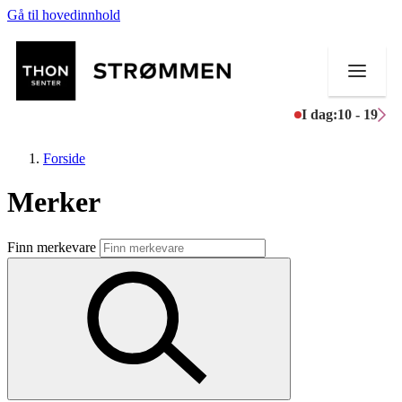
Gå til hovedinnhold
I dag:
10 - 19
Forside
Merker
Butikker
Finn merkevare
Mat og drikke
Helse
Aktiviteter
Tilbud