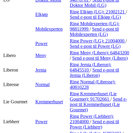
Doktor Mobil (LG)
Ring Elkjøp (LG):
21002121
/
Elkjøp
Send e-post
til Elkjøp (LG)
Ring Mobilexperten (LG):
Mobilexperten
98811999
/
Send e-post
til
Mobilexperten (LG)
Ring Power (LG):
21004000
/
Power
Send e-post
til Power (LG)
Ring Meny (Libero):
64843200
Libero
Meny
/
Send e-post
til Meny (Libero)
Ring Jernia (Liberon):
Liberon
Jernia
64845510
/
Send e-post
til
Jernia (Liberon)
Ring Normal (Libresse):
Libresse
Normal
40810228
Ring Kremmerhuset (Lie
Gourmet):
91702661
/
Send e-
Lie Gourmet
Kremmerhuset
post
til Kremmerhuset (Lie
Gourmet)
Ring Power (Liebherr):
Liebherr
Power
21004000
/
Send e-post
til
Power (Liebherr)