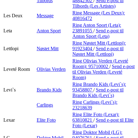
Tilbords
48842502
/
Send e-post
til
Tilbords (Les Artistes)
Ring Message (Les Deux):
Les Deux
Message
40816472
Ring Anton Sport (Leta):
Leta
Anton Sport
23891055
/
Send e-post
til
Anton Sport (Leta)
Ring Nøstet Mitt (Lettlopi):
Lettlopi
Nøstet Mitt
91923404
/
Send e-post
til
Nøstet Mitt (Lettlopi)
Ring Olivias Verden (Leveté
Room):
95710002
/
Send e-post
Leveté Room
Olivias Verden
til Olivias Verden (Leveté
Room)
Ring Brando Kids (Levi`s):
Levi`s
Brando Kids
93458807
/
Send e-post
til
Brando Kids (Levi`s)
Ring Carlings (Levi`s):
Carlings
23218639
Ring Elite Foto (Lexar):
Lexar
Elite Foto
63810821
/
Send e-post
til Elite
Foto (Lexar)
Ring Doktor Mobil (LG):
LG
Doktor Mobil
94076761
/
Send e-post
til