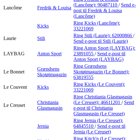
(Lancôme):
90487110
/
Send e-
Lancôme
Fredrik & Louisa
post
til Fredrik & Louisa
(Lancôme)
Ring Kicks (Lancôme):
Kicks
33221069
Ring Stili (Laurie):
62000866
/
Laurie
Stili
Send e-post
til Stili (Laurie)
Ring Anton Sport (LAYBAG):
LAYBAG
Anton Sport
23891055
/
Send e-post
til
Anton Sport (LAYBAG)
Ring Grændsens
Grændsens
Le Bonnet
Skotøimagazin (Le Bonnet):
Skotøimagazin
63819555
Ring Kicks (Le Couvent):
Le Couvent
Kicks
33221069
Ring Christiania Glasmagasin
Christiania
(Le Creuset):
46611201
/
Send
Le Creuset
Glasmagasin
e-post
til Christiania
Glasmagasin (Le Creuset)
Ring Jernia (Le Creuset):
Jernia
64845510
/
Send e-post
til
Jernia (Le Creuset)
Ring Kitch'n (Le Creuset):