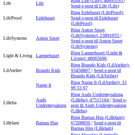
Ring Life (Life):
46893193
/
Life
Life
Send e-post
til Life (Life)
Ring Eplehuset (LifeProof):
LifeProof
Eplehuset
Send e-post
til Eplehuset
(LifeProof)
Ring Anton Sport
(LifeSystems):
23891055
/
LifeSystems
Anton Sport
Send e-post
til Anton Sport
(LifeSystems)
Ring Lampehuset (Light &
Light & Living
Lampehuset
Living):
48065696
Ring Brando Kids (LilAtelier):
LilAtelier
Brando Kids
93458807
/
Send e-post
til
Brando Kids (LilAtelier)
Ring Name It (LilAtelier):
33
Name It
99 33 97
Ring Auds Undertøysalong
Auds
(Lilleba):
47515164
/
Send e-
Lilleba
Undertøysalong
post
til Auds Undertøysalong
(Lilleba)
Ring Barnas Hus (Lillelam):
Lillelam
Barnas Hus
67208850
/
Send e-post
til
Barnas Hus (Lillelam)
Ring Shoeday (Limited):