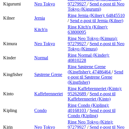
Kigurumi
Neo Tokyo
97279927
/
Send e-post
til Neo
Tokyo (Kigurumi)
Ring Jernia (Kilner):
64845510
Kilner
Jernia
/
Send e-post
til Jernia (Kilner)
Ring Kitch'n (Kilner):
Kitch'n
63800095
Ring Neo Tokyo (Kimura):
Kimura
Neo Tokyo
97279927
/
Send e-post
til Neo
Tokyo (Kimura)
Ring Normal (Kinder):
Kinder
Normal
40810228
Ring Søstrene Grene
(Kingfisher):
47486464
/
Send
Kingfisher
Søstrene Grene
e-post
til Søstrene Grene
(Kingfisher)
Ring Kaffebrenneriet (Kinto):
Kinto
Kaffebrenneriet
95262689
/
Send e-post
til
Kaffebrenneriet (Kinto)
Ring Condo (Kipling):
Kipling
Condo
40168103
/
Send e-post
til
Condo (Kipling)
Ring Neo Tokyo (Kirin):
Kirin
Neo Tokyo
97279927
/
Send e-post
til Neo