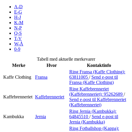
Inspirasjon
A-D
E-G
H-J
K-M
N-P
Søk
Q-S
T-V
W-Å
0-9
Åpningstider
Tabell med aktuelle merkevarer
Merke
Hvor
Kontaktinfo
Praktisk informasjon
Ring Fransa (Kaffe Clothing):
Kaffe Clothing
Fransa
63811005
/
Send e-post
til
Ledige stillinger
Fransa (Kaffe Clothing)
Magasin
Ring Kaffebrenneriet
(Kaffebrenneriet):
95262689
/
Kaffebrenneriet
Kaffebrenneriet
Send e-post
til Kaffebrenneriet
Gavekort
(Kaffebrenneriet)
Finn frem
Ring Jernia (Kambukka):
Kambukka
Jernia
64845510
/
Send e-post
til
Kundeklubb
Jernia (Kambukka)
Ring Fotballshop (Kappa):