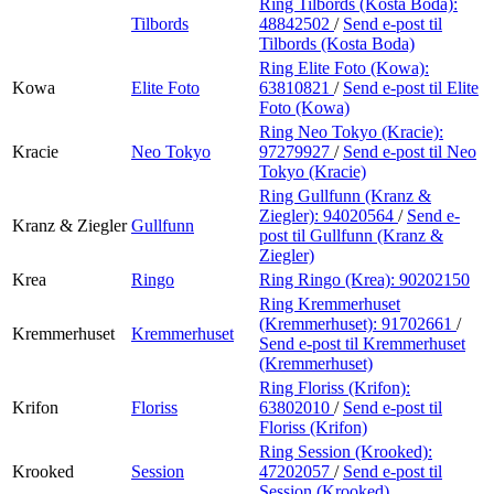
Ring Tilbords (Kosta Boda):
Tilbords
48842502
/
Send e-post
til
Tilbords (Kosta Boda)
Ring Elite Foto (Kowa):
Kowa
Elite Foto
63810821
/
Send e-post
til Elite
Foto (Kowa)
Ring Neo Tokyo (Kracie):
Kracie
Neo Tokyo
97279927
/
Send e-post
til Neo
Tokyo (Kracie)
Ring Gullfunn (Kranz &
Ziegler):
94020564
/
Send e-
Kranz & Ziegler
Gullfunn
post
til Gullfunn (Kranz &
Ziegler)
Krea
Ringo
Ring Ringo (Krea):
90202150
Ring Kremmerhuset
(Kremmerhuset):
91702661
/
Kremmerhuset
Kremmerhuset
Send e-post
til Kremmerhuset
(Kremmerhuset)
Ring Floriss (Krifon):
Krifon
Floriss
63802010
/
Send e-post
til
Floriss (Krifon)
Ring Session (Krooked):
Krooked
Session
47202057
/
Send e-post
til
Session (Krooked)