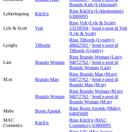
Brando Kids (Lykkeland)
Ring Kitch'n (Lykketegning):
Lykketegning
Kitch'n
63800095
Ring Volt (Lyle & Scott):
Lyle & Scott
Volt
23218594
/
Send e-post
til Volt
(Lyle & Scott)
Ring Tilbords (Lyngby):
Lyngby
Tilbords
48842502
/
Send e-post
til
Tilbords (Lyngby)
Ring Brando Woman (Läst):
Läst
Brando Woman
94072762
/
Send e-post
til
Brando Woman (Läst)
Ring Brando Man (M.m):
M.m
Brando Man
94072762
/
Send e-post
til
Brando Man (M.m)
Ring Brando Woman (M.m):
Brando Woman
94072762
/
Send e-post
til
Brando Woman (M.m)
Ring Boots Apotek (Mabs):
Mabs
Boots Apotek
64845600
MAC
Ring Kitch'n (MAC
Kitch'n
Cosmetics
Cosmetics):
63800095
Ring VIC (Mac Jeans):