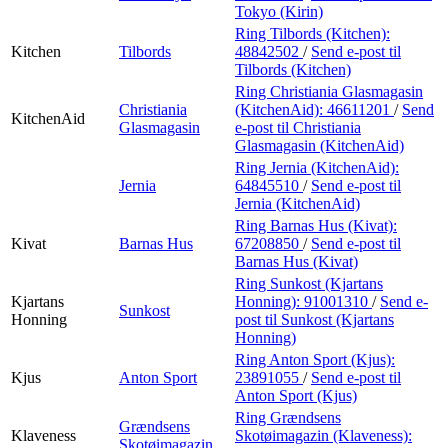
Tokyo (Kirin)
Ring Tilbords (Kitchen):
Kitchen
Tilbords
48842502
/
Send e-post
til
Tilbords (Kitchen)
Ring Christiania Glasmagasin
Christiania
(KitchenAid):
46611201
/
Send
KitchenAid
Glasmagasin
e-post
til Christiania
Glasmagasin (KitchenAid)
Ring Jernia (KitchenAid):
Jernia
64845510
/
Send e-post
til
Jernia (KitchenAid)
Ring Barnas Hus (Kivat):
Kivat
Barnas Hus
67208850
/
Send e-post
til
Barnas Hus (Kivat)
Ring Sunkost (Kjartans
Kjartans
Honning):
91001310
/
Send e-
Sunkost
Honning
post
til Sunkost (Kjartans
Honning)
Ring Anton Sport (Kjus):
Kjus
Anton Sport
23891055
/
Send e-post
til
Anton Sport (Kjus)
Ring Grændsens
Grændsens
Klaveness
Skotøimagazin (Klaveness):
Skotøimagazin