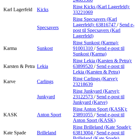
Ring Kicks (Karl Lagerfeld):
Karl Lagerfeld
Kicks
33221069
Ring Specsavers (Karl
Lagerfeld):
63816747
/
Send e-
Specsavers
post
til Specsavers (Karl
Lagerfeld)
Ring Sunkost (Karma):
Karma
Sunkost
91001310
/
Send e-post
til
Sunkost (Karma)
Ring Lekia (Karsten & Petra):
Karsten & Petra
Lekia
63899520
/
Send e-post
til
Lekia (Karsten & Petra)
Ring Carlings (Karve):
Karve
Carlings
23218639
Ring Junkyard (Karve):
Junkyard
23122573
/
Send e-post
til
Junkyard (Karve)
Ring Anton Sport (KASK):
KASK
Anton Sport
23891055
/
Send e-post
til
Anton Sport (KASK)
Ring Brilleland (Kate Spade):
Kate Spade
Brilleland
63813004
/
Send e-post
til
Brilleland (Kate Spade)