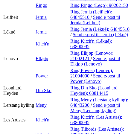
Ringo
Ring Ringo (Lego):
90202150
Ring Jernia (Leifheit):
Leifheit
Jernia
64845510
/
Send e-post
til
Jernia (Leifheit)
Ring Jernia (Lékué):
64845510
Lékué
Jernia
/
Send e-post
til Jernia (Lékué)
Ring Kitch'n (Lékué):
Kitch'n
63800095
Ring Elkjøp (Lenovo):
Lenovo
Elkjøp
21002121
/
Send e-post
til
Elkjøp (Lenovo)
Ring Power (Lenovo):
Power
21004000
/
Send e-post
til
Power (Lenovo)
Leonhard
Ring Din Sko (Leonhard
Din Sko
Heyden
Heyden):
63814415
Ring Meny (Lerstang kylling):
Lerstang kylling
Meny
64843200
/
Send e-post
til
Meny (Lerstang kylling)
Ring Kitch'n (Les Artistes):
Les Artistes
Kitch'n
63800095
Ring Tilbords (Les Artistes):