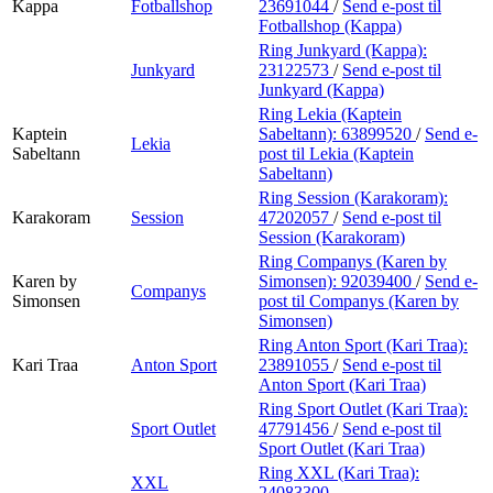
Kappa
Fotballshop
23691044
/
Send e-post
til
Fotballshop (Kappa)
Ring Junkyard (Kappa):
Junkyard
23122573
/
Send e-post
til
Junkyard (Kappa)
Ring Lekia (Kaptein
Kaptein
Sabeltann):
63899520
/
Send e-
Lekia
Sabeltann
post
til Lekia (Kaptein
Sabeltann)
Ring Session (Karakoram):
Karakoram
Session
47202057
/
Send e-post
til
Session (Karakoram)
Ring Companys (Karen by
Karen by
Simonsen):
92039400
/
Send e-
Companys
Simonsen
post
til Companys (Karen by
Simonsen)
Ring Anton Sport (Kari Traa):
Kari Traa
Anton Sport
23891055
/
Send e-post
til
Anton Sport (Kari Traa)
Ring Sport Outlet (Kari Traa):
Sport Outlet
47791456
/
Send e-post
til
Sport Outlet (Kari Traa)
Ring XXL (Kari Traa):
XXL
24083300