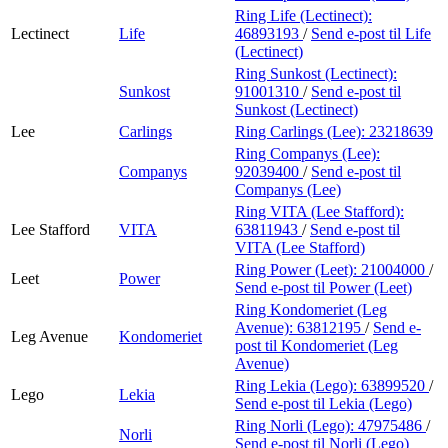
Ring Life (Lectinect):
Lectinect
Life
46893193
/
Send e-post
til Life
(Lectinect)
Ring Sunkost (Lectinect):
Sunkost
91001310
/
Send e-post
til
Sunkost (Lectinect)
Lee
Carlings
Ring Carlings (Lee):
23218639
Ring Companys (Lee):
Companys
92039400
/
Send e-post
til
Companys (Lee)
Ring VITA (Lee Stafford):
Lee Stafford
VITA
63811943
/
Send e-post
til
VITA (Lee Stafford)
Ring Power (Leet):
21004000
/
Leet
Power
Send e-post
til Power (Leet)
Ring Kondomeriet (Leg
Avenue):
63812195
/
Send e-
Leg Avenue
Kondomeriet
post
til Kondomeriet (Leg
Avenue)
Ring Lekia (Lego):
63899520
/
Lego
Lekia
Send e-post
til Lekia (Lego)
Ring Norli (Lego):
47975486
/
Norli
Send e-post
til Norli (Lego)