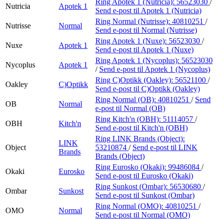
Ring Apotek 1 (Nutricia):
56523030
/
Nutricia
Apotek 1
Send e-post
til Apotek 1 (Nutricia)
Ring Normal (Nutrisse):
40810251
/
Nutrisse
Normal
Send e-post
til Normal (Nutrisse)
Ring Apotek 1 (Nuxe):
56523030
/
Nuxe
Apotek 1
Send e-post
til Apotek 1 (Nuxe)
Ring Apotek 1 (Nycoplus):
56523030
Nycoplus
Apotek 1
/
Send e-post
til Apotek 1 (Nycoplus)
Ring C)Optikk (Oakley):
56521100
/
Oakley
C)Optikk
Send e-post
til C)Optikk (Oakley)
Ring Normal (OB):
40810251
/
Send
OB
Normal
e-post
til Normal (OB)
Ring Kitch'n (OBH):
51114057
/
OBH
Kitch'n
Send e-post
til Kitch'n (OBH)
Ring LINK Brands (Object):
LINK
Object
53210874
/
Send e-post
til LINK
Brands
Brands (Object)
Ring Eurosko (Okaki):
99486084
/
Okaki
Eurosko
Send e-post
til Eurosko (Okaki)
Ring Sunkost (Ombar):
56530680
/
Ombar
Sunkost
Send e-post
til Sunkost (Ombar)
Ring Normal (OMO):
40810251
/
OMO
Normal
Send e-post
til Normal (OMO)