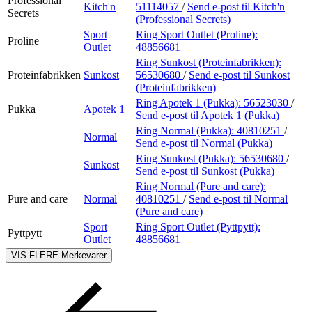
Professional
Kitch'n
51114057
/
Send e-post
til Kitch'n
Secrets
(Professional Secrets)
Sport
Ring Sport Outlet (Proline):
Proline
Outlet
48856681
Ring Sunkost (Proteinfabrikken):
Proteinfabrikken
Sunkost
56530680
/
Send e-post
til Sunkost
(Proteinfabrikken)
Ring Apotek 1 (Pukka):
56523030
/
Pukka
Apotek 1
Send e-post
til Apotek 1 (Pukka)
Ring Normal (Pukka):
40810251
/
Normal
Send e-post
til Normal (Pukka)
Ring Sunkost (Pukka):
56530680
/
Sunkost
Send e-post
til Sunkost (Pukka)
Ring Normal (Pure and care):
Pure and care
Normal
40810251
/
Send e-post
til Normal
(Pure and care)
Sport
Ring Sport Outlet (Pyttpytt):
Pyttpytt
Outlet
48856681
VIS FLERE
Merkevarer