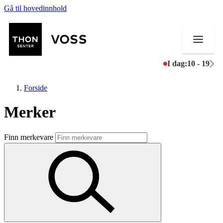
Gå til hovedinnhold
I dag:
10 - 19
Forside
Merker
Butikker
Finn merkevare
Mat og drikke
Helse
Aktiviteter
Tilbud