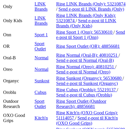
LINK
Ring LINK Brands (Only):
53210874
Only
Brands
/
Send e-post
til LINK Brands (Only)
Ring LINK Brands (Only Kids):
LINK
Only Kids
53210874
/
Send e-post
til LINK
Brands
Brands (Only Kids)
Ring Sport 1 (Onn):
56530610
/
Send
Onn
Sport 1
e-post
til Sport 1 (Onn)
Sport
OR
Ring Sport Outlet (OR):
48856681
Outlet
Ring Normal (Oral-B):
40810251
/
Oral-B
Normal
Send e-post
til Normal (Oral-B)
Ring Normal (Oreo):
40810251
/
Oreo
Normal
Send e-post
til Normal (Oreo)
Ring Sunkost (Organyc):
56530680
/
Organyc
Sunkost
Send e-post
til Sunkost (Organyc)
Ring Cubus (Oroblu):
55219137
/
Oroblu
Cubus
Send e-post
til Cubus (Oroblu)
Outdoor
Sport
Ring Sport Outlet (Outdoor
Research
Outlet
Research):
48856681
Ring Kitch'n (OXO Good Grips):
OXO Good
Kitch'n
51114057
/
Send e-post
til Kitch'n
Grips
(OXO Good Grips)