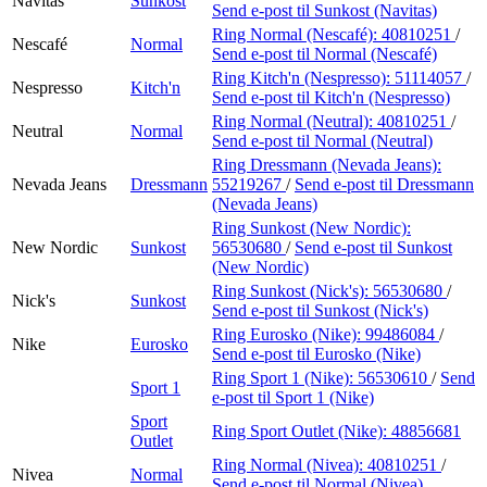
Navitas
Sunkost
Send e-post
til Sunkost (Navitas)
Ring Normal (Nescafé):
40810251
/
Nescafé
Normal
Send e-post
til Normal (Nescafé)
Ring Kitch'n (Nespresso):
51114057
/
Nespresso
Kitch'n
Send e-post
til Kitch'n (Nespresso)
Ring Normal (Neutral):
40810251
/
Neutral
Normal
Send e-post
til Normal (Neutral)
Ring Dressmann (Nevada Jeans):
Nevada Jeans
Dressmann
55219267
/
Send e-post
til Dressmann
(Nevada Jeans)
Ring Sunkost (New Nordic):
New Nordic
Sunkost
56530680
/
Send e-post
til Sunkost
(New Nordic)
Ring Sunkost (Nick's):
56530680
/
Nick's
Sunkost
Send e-post
til Sunkost (Nick's)
Ring Eurosko (Nike):
99486084
/
Nike
Eurosko
Send e-post
til Eurosko (Nike)
Ring Sport 1 (Nike):
56530610
/
Send
Sport 1
e-post
til Sport 1 (Nike)
Sport
Ring Sport Outlet (Nike):
48856681
Outlet
Ring Normal (Nivea):
40810251
/
Nivea
Normal
Send e-post
til Normal (Nivea)