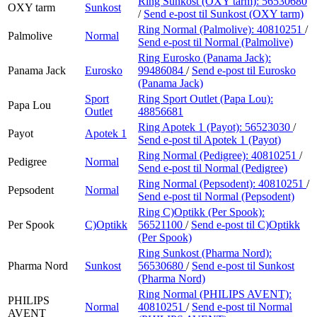
Ring Sunkost (OXY tarm):
56530680
OXY tarm
Sunkost
/
Send e-post
til Sunkost (OXY tarm)
Ring Normal (Palmolive):
40810251
/
Palmolive
Normal
Send e-post
til Normal (Palmolive)
Ring Eurosko (Panama Jack):
Panama Jack
Eurosko
99486084
/
Send e-post
til Eurosko
(Panama Jack)
Sport
Ring Sport Outlet (Papa Lou):
Papa Lou
Outlet
48856681
Ring Apotek 1 (Payot):
56523030
/
Payot
Apotek 1
Send e-post
til Apotek 1 (Payot)
Ring Normal (Pedigree):
40810251
/
Pedigree
Normal
Send e-post
til Normal (Pedigree)
Ring Normal (Pepsodent):
40810251
/
Pepsodent
Normal
Send e-post
til Normal (Pepsodent)
Ring C)Optikk (Per Spook):
Per Spook
C)Optikk
56521100
/
Send e-post
til C)Optikk
(Per Spook)
Ring Sunkost (Pharma Nord):
Pharma Nord
Sunkost
56530680
/
Send e-post
til Sunkost
(Pharma Nord)
Ring Normal (PHILIPS AVENT):
PHILIPS
Normal
40810251
/
Send e-post
til Normal
AVENT