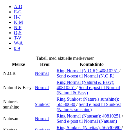
Inspirasjon
A-D
E-G
H-J
K-M
N-P
Søk
Q-S
T-V
W-Å
0-9
Åpningstider
Tabell med aktuelle merkevarer
Merke
Hvor
Kontaktinfo
Praktisk informasjon
Ring Normal (N.O.R):
40810251
/
N.O.R
Normal
Send e-post
til Normal (N.O.R)
Ledige stillinger
Ring Normal (Natural & Easy):
Gavekort
Natural & Easy
Normal
40810251
/
Send e-post
til Normal
(Natural & Easy)
Magasin
Ring Sunkost (Nature's sunshine):
Nature's
Sunkost
56530680
/
Send e-post
til Sunkost
sunshine
Finn frem
(Nature's sunshine)
Ring Normal (Natusan):
40810251
/
Natusan
Normal
Send e-post
til Normal (Natusan)
Ring Sunkost (Navitas):
56530680
/