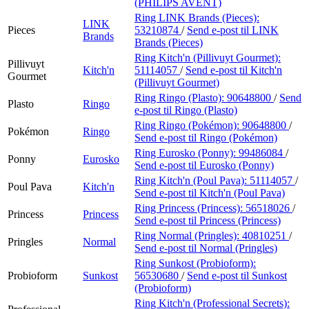
(PHILIPS AVENT)
Ring LINK Brands (Pieces):
LINK
Pieces
53210874
/
Send e-post
til LINK
Brands
Brands (Pieces)
Ring Kitch'n (Pillivuyt Gourmet):
Pillivuyt
Kitch'n
51114057
/
Send e-post
til Kitch'n
Gourmet
(Pillivuyt Gourmet)
Ring Ringo (Plasto):
90648800
/
Send
Plasto
Ringo
e-post
til Ringo (Plasto)
Ring Ringo (Pokémon):
90648800
/
Pokémon
Ringo
Send e-post
til Ringo (Pokémon)
Ring Eurosko (Ponny):
99486084
/
Ponny
Eurosko
Send e-post
til Eurosko (Ponny)
Ring Kitch'n (Poul Pava):
51114057
/
Poul Pava
Kitch'n
Send e-post
til Kitch'n (Poul Pava)
Ring Princess (Princess):
56518026
/
Princess
Princess
Send e-post
til Princess (Princess)
Ring Normal (Pringles):
40810251
/
Pringles
Normal
Send e-post
til Normal (Pringles)
Ring Sunkost (Probioform):
Probioform
Sunkost
56530680
/
Send e-post
til Sunkost
(Probioform)
Ring Kitch'n (Professional Secrets):