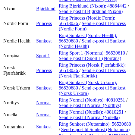
Ring Bjørklund (Nixon):
48864442
/
Nixon
Bjørklund
Send e-post
til Bjørklund (Nixon)
Ring Princess (Nordic Form):
Nordic Form
Princess
56518026
/
Send e-post
til Princess
(Nordic Form)
Ring Sunkost (Nordic Health):
Nordic Health
Sunkost
56530680
/
Send e-post
til Sunkost
(Nordic Health)
Ring Sport 1 (Norrøna):
56530610
/
Norrøna
Sport 1
Send e-post
til Sport 1 (Norrøna)
Ring Princess (Norsk Fjærfabrikk):
Norsk
Princess
56518026
/
Send e-post
til Princess
Fjærfabrikk
(Norsk Fjærfabrikk)
Ring Sunkost (Norsk Urkorn):
Norsk Urkorn
Sunkost
56530680
/
Send e-post
til Sunkost
(Norsk Urkorn)
Ring Normal (Northys):
40810251
/
Northys
Normal
Send e-post
til Normal (Northys)
Ring Normal (Nutella):
40810251
/
Nutella
Normal
Send e-post
til Normal (Nutella)
Ring Sunkost (Nutramino):
56530680
Nutramino
Sunkost
/
Send e-post
til Sunkost (Nutramino)