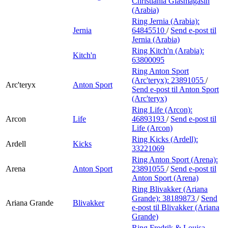
Christiania Glasmagasin
(Arabia)
Ring Jernia (Arabia):
Jernia
64845510
/
Send e-post
til
Jernia (Arabia)
Ring Kitch'n (Arabia):
Kitch'n
63800095
Ring Anton Sport
(Arc'teryx):
23891055
/
Arc'teryx
Anton Sport
Send e-post
til Anton Sport
(Arc'teryx)
Ring Life (Arcon):
Arcon
Life
46893193
/
Send e-post
til
Life (Arcon)
Ring Kicks (Ardell):
Ardell
Kicks
33221069
Ring Anton Sport (Arena):
Arena
Anton Sport
23891055
/
Send e-post
til
Anton Sport (Arena)
Ring Blivakker (Ariana
Grande):
38189873
/
Send
Ariana Grande
Blivakker
e-post
til Blivakker (Ariana
Grande)
Ring Fredrik & Louisa