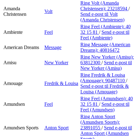
Ring Volt (Amanda
Amanda
Christensen):
23218594
/
Volt
Christensen
Send e-post
til Volt
(Amanda Christensen)
Ring Feel (Ambiente):
40
Ambiente
Feel
32 15 81
/
Send e-post
til
Feel (Ambiente)
Ring Message (American
American Dreams
Message
Dreams):
40816472
Ring New Yorker (Amisu):
Amisu
New Yorker
63812300
/
Send e-post
til
New Yorker (Amisu)
Ring Fredrik & Louisa
(Amouage):
90487110
/
Amouage
Fredrik & Louisa
Send e-post
til Fredrik &
Louisa (Amouage)
Ring Feel (Amundsen):
40
Amundsen
Feel
32 15 81
/
Send e-post
til
Feel (Amundsen)
Ring Anton Sport
(Amundsen Sports):
Amundsen Sports
Anton Sport
23891055
/
Send e-post
til
Anton Sport (Amundsen
Sports)