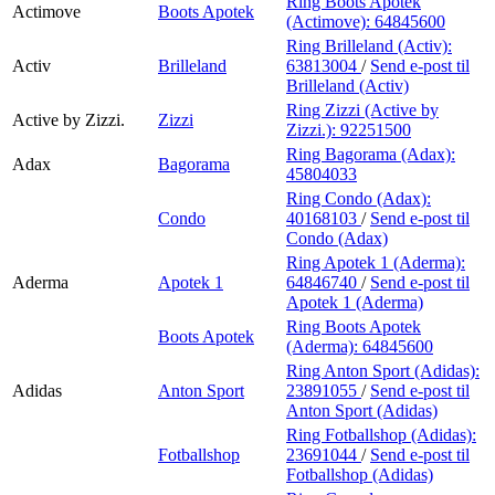
Ring Boots Apotek
Actimove
Boots Apotek
(Actimove):
64845600
Ring Brilleland (Activ):
Activ
Brilleland
63813004
/
Send e-post
til
Brilleland (Activ)
Ring Zizzi (Active by
Active by Zizzi.
Zizzi
Zizzi.):
92251500
Ring Bagorama (Adax):
Adax
Bagorama
45804033
Ring Condo (Adax):
Condo
40168103
/
Send e-post
til
Condo (Adax)
Ring Apotek 1 (Aderma):
Aderma
Apotek 1
64846740
/
Send e-post
til
Apotek 1 (Aderma)
Ring Boots Apotek
Boots Apotek
(Aderma):
64845600
Ring Anton Sport (Adidas):
Adidas
Anton Sport
23891055
/
Send e-post
til
Anton Sport (Adidas)
Ring Fotballshop (Adidas):
Fotballshop
23691044
/
Send e-post
til
Fotballshop (Adidas)