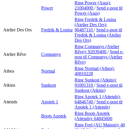
Ring Power (Asus):
Power
21004000
/
Send e-post
til
Power (Asus)
Ring Fredrik & Louisa
(Atelier Des Ors):
Atelier Des Ors
Fredrik & Louisa
90487110
/
Send e-post
til
Fredrik & Louisa (Atelier
Des Ors)
Ring Companys (Atelier
Rêve):
92039400
/
Send e-
Atelier Rêve
Companys
post
til Companys (Atelier
Rêve)
Ring Normal (Athea):
Athea
Normal
40810228
Ring Sunkost (Atkins):
Atkins
Sunkost
91001310
/
Send e-post
til
Sunkost (Atkins)
Ring Apotek 1 (Attends):
Attends
Apotek 1
64846740
/
Send e-post
til
Apotek 1 (Attends)
Ring Boots Apotek
Boots Apotek
(Attends):
64845600
Ring Feel (AU Maison):
40