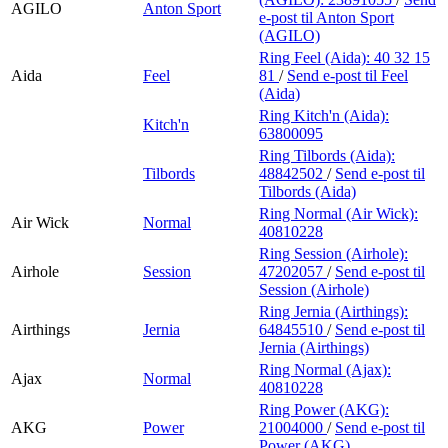
AGILO
Anton Sport
e-post
til Anton Sport
(AGILO)
Ring Feel (Aida):
40 32 15
Aida
Feel
81
/
Send e-post
til Feel
(Aida)
Ring Kitch'n (Aida):
Kitch'n
63800095
Ring Tilbords (Aida):
Tilbords
48842502
/
Send e-post
til
Tilbords (Aida)
Ring Normal (Air Wick):
Air Wick
Normal
40810228
Ring Session (Airhole):
Airhole
Session
47202057
/
Send e-post
til
Session (Airhole)
Ring Jernia (Airthings):
Airthings
Jernia
64845510
/
Send e-post
til
Jernia (Airthings)
Ring Normal (Ajax):
Ajax
Normal
40810228
Ring Power (AKG):
AKG
Power
21004000
/
Send e-post
til
Power (AKG)