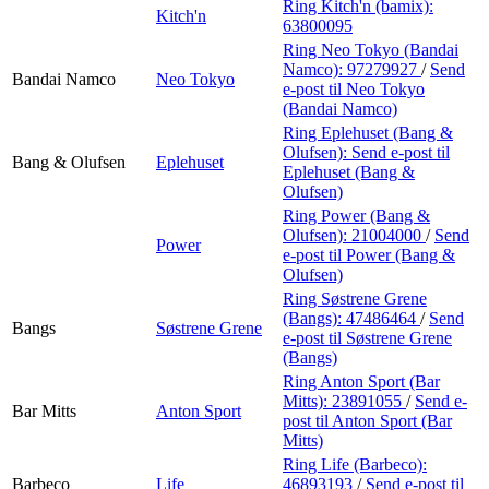
Ring Kitch'n (bamix):
Kitch'n
63800095
Ring Neo Tokyo (Bandai
Namco):
97279927
/
Send
Bandai Namco
Neo Tokyo
e-post
til Neo Tokyo
(Bandai Namco)
Ring Eplehuset (Bang &
Olufsen):
Send e-post
til
Bang & Olufsen
Eplehuset
Eplehuset (Bang &
Olufsen)
Ring Power (Bang &
Olufsen):
21004000
/
Send
Power
e-post
til Power (Bang &
Olufsen)
Ring Søstrene Grene
(Bangs):
47486464
/
Send
Bangs
Søstrene Grene
e-post
til Søstrene Grene
(Bangs)
Ring Anton Sport (Bar
Mitts):
23891055
/
Send e-
Bar Mitts
Anton Sport
post
til Anton Sport (Bar
Mitts)
Ring Life (Barbeco):
Barbeco
Life
46893193
/
Send e-post
til