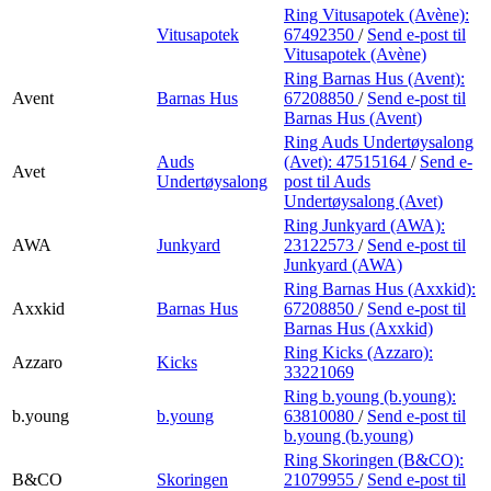
Ring Vitusapotek (Avène):
Vitusapotek
67492350
/
Send e-post
til
Vitusapotek (Avène)
Ring Barnas Hus (Avent):
Avent
Barnas Hus
67208850
/
Send e-post
til
Barnas Hus (Avent)
Ring Auds Undertøysalong
Auds
(Avet):
47515164
/
Send e-
Avet
Undertøysalong
post
til Auds
Undertøysalong (Avet)
Ring Junkyard (AWA):
AWA
Junkyard
23122573
/
Send e-post
til
Junkyard (AWA)
Ring Barnas Hus (Axxkid):
Axxkid
Barnas Hus
67208850
/
Send e-post
til
Barnas Hus (Axxkid)
Ring Kicks (Azzaro):
Azzaro
Kicks
33221069
Ring b.young (b.young):
b.young
b.young
63810080
/
Send e-post
til
b.young (b.young)
Ring Skoringen (B&CO):
B&CO
Skoringen
21079955
/
Send e-post
til