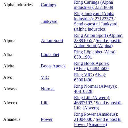
Ring Carlings (Alpha
Alpha industries
Carlings
industries):
23218639
Ring Junkyard (Alpha
industries):
23122573
/
Junkyard
Send e-post
til Junkyard
(Alpha industries)
Ring Anton Sport (Alpina):
Alpina
Anton Sport
23891055
/
Send e-post
til
Anton Sport (Alpina)
Ring Löplabbet (Altra):
Altra
Löplabbet
63811901
Ring Boots Apotek
Alvita
Boots Apotek
(Alvita):
64845600
Ring VIC (Alvo):
Alvo
VIC
63001400
Ring Normal (Always):
Always
Normal
40810228
Ring Life (Alwero):
Alwero
Life
46893193
/
Send e-post
til
Life (Alwero)
Ring Power (Amadeus):
Amadeus
Power
21004000
/
Send e-post
til
Power (Amadeus)