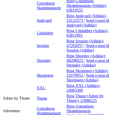
Ring Grændsens
Grændsens
Skotøimagazin (Adidas):
Skotøimagazin
63819555
Ring Junkyard (Adidas):
Junkyard
23122573
/
Send e-post
til
Junkyard (Adidas)
Ring Löplabbet (Adidas):
Löplabbet
63811901
Ring Session (Adidas):
Session
47202057
/
Send e-post
til
Session (Adidas)
Ring Shoeday (Adidas):
Shoeday
48208025
/
Send e-post
til
Shoeday (Adidas)
Ring Skoringen (Adidas):
Skoringen
21079955
/
Send e-post
til
Skoringen (Adidas)
Ring XXL (Adidas):
XXL
24083300
Ring Thune (Adore by
Adore by Thune
Thune
Thune):
23688225
Ring Grændsens
Grændsens
Adventure
Skotøimagazin
Skotøimagazin