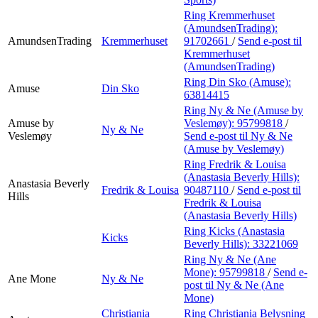
Ring Kremmerhuset
(AmundsenTrading):
AmundsenTrading
Kremmerhuset
91702661
/
Send e-post
til
Kremmerhuset
(AmundsenTrading)
Ring Din Sko (Amuse):
Amuse
Din Sko
63814415
Ring Ny & Ne (Amuse by
Amuse by
Veslemøy):
95799818
/
Ny & Ne
Veslemøy
Send e-post
til Ny & Ne
(Amuse by Veslemøy)
Ring Fredrik & Louisa
(Anastasia Beverly Hills):
Anastasia Beverly
Fredrik & Louisa
90487110
/
Send e-post
til
Hills
Fredrik & Louisa
(Anastasia Beverly Hills)
Ring Kicks (Anastasia
Kicks
Beverly Hills):
33221069
Ring Ny & Ne (Ane
Mone):
95799818
/
Send e-
Ane Mone
Ny & Ne
post
til Ny & Ne (Ane
Mone)
Christiania
Ring Christiania Belysning