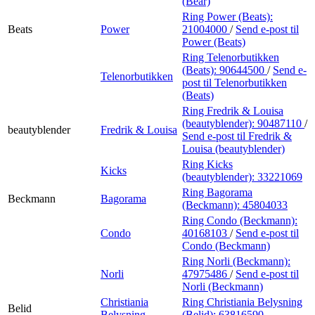
(Bear)
Ring Power (Beats):
Beats
Power
21004000
/
Send e-post
til
Power (Beats)
Ring Telenorbutikken
(Beats):
90644500
/
Send e-
Telenorbutikken
post
til Telenorbutikken
(Beats)
Ring Fredrik & Louisa
(beautyblender):
90487110
/
beautyblender
Fredrik & Louisa
Send e-post
til Fredrik &
Louisa (beautyblender)
Ring Kicks
Kicks
(beautyblender):
33221069
Ring Bagorama
Beckmann
Bagorama
(Beckmann):
45804033
Ring Condo (Beckmann):
Condo
40168103
/
Send e-post
til
Condo (Beckmann)
Ring Norli (Beckmann):
Norli
47975486
/
Send e-post
til
Norli (Beckmann)
Christiania
Ring Christiania Belysning
Belid
Belysning
(Belid):
63816590