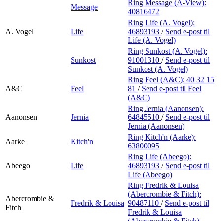
Ring Message (A-View):
Message
40816472
Ring Life (A. Vogel):
A. Vogel
Life
46893193
/
Send e-post
til
Life (A. Vogel)
Ring Sunkost (A. Vogel):
Sunkost
91001310
/
Send e-post
til
Sunkost (A. Vogel)
Ring Feel (A&C):
40 32 15
A&C
Feel
81
/
Send e-post
til Feel
(A&C)
Ring Jernia (Aanonsen):
Aanonsen
Jernia
64845510
/
Send e-post
til
Jernia (Aanonsen)
Ring Kitch'n (Aarke):
Aarke
Kitch'n
63800095
Ring Life (Abeego):
Abeego
Life
46893193
/
Send e-post
til
Life (Abeego)
Ring Fredrik & Louisa
(Abercrombie & Fitch):
Abercrombie &
Fredrik & Louisa
90487110
/
Send e-post
til
Fitch
Fredrik & Louisa
(Abercrombie & Fitch)