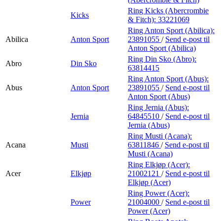
Ring Kicks (Abercrombie
Kicks
& Fitch):
33221069
Ring Anton Sport (Abilica):
Abilica
Anton Sport
23891055
/
Send e-post
til
Anton Sport (Abilica)
Ring Din Sko (Abro):
Abro
Din Sko
63814415
Ring Anton Sport (Abus):
Abus
Anton Sport
23891055
/
Send e-post
til
Anton Sport (Abus)
Ring Jernia (Abus):
Jernia
64845510
/
Send e-post
til
Jernia (Abus)
Ring Musti (Acana):
Acana
Musti
63811846
/
Send e-post
til
Musti (Acana)
Ring Elkjøp (Acer):
Acer
Elkjøp
21002121
/
Send e-post
til
Elkjøp (Acer)
Ring Power (Acer):
Power
21004000
/
Send e-post
til
Power (Acer)