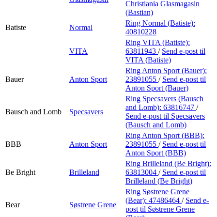
Christiania Glasmagasin
(Bastian)
Ring Normal (Batiste):
Batiste
Normal
40810228
Ring VITA (Batiste):
VITA
63811943
/
Send e-post
til
VITA (Batiste)
Ring Anton Sport (Bauer):
Bauer
Anton Sport
23891055
/
Send e-post
til
Anton Sport (Bauer)
Ring Specsavers (Bausch
and Lomb):
63816747
/
Bausch and Lomb
Specsavers
Send e-post
til Specsavers
(Bausch and Lomb)
Ring Anton Sport (BBB):
BBB
Anton Sport
23891055
/
Send e-post
til
Anton Sport (BBB)
Ring Brilleland (Be Bright):
Be Bright
Brilleland
63813004
/
Send e-post
til
Brilleland (Be Bright)
Ring Søstrene Grene
(Bear):
47486464
/
Send e-
Bear
Søstrene Grene
post
til Søstrene Grene