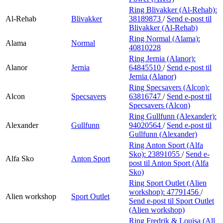
Ring Blivakker (Al-Rehab):
Al-Rehab
Blivakker
38189873
/
Send e-post
til
Blivakker (Al-Rehab)
Ring Normal (Alama):
Alama
Normal
40810228
Ring Jernia (Alanor):
Alanor
Jernia
64845510
/
Send e-post
til
Jernia (Alanor)
Ring Specsavers (Alcon):
Alcon
Specsavers
63816747
/
Send e-post
til
Specsavers (Alcon)
Ring Gullfunn (Alexander):
Alexander
Gullfunn
94020564
/
Send e-post
til
Gullfunn (Alexander)
Ring Anton Sport (Alfa
Sko):
23891055
/
Send e-
Alfa Sko
Anton Sport
post
til Anton Sport (Alfa
Sko)
Ring Sport Outlet (Alien
workshop):
47791456
/
Alien workshop
Sport Outlet
Send e-post
til Sport Outlet
(Alien workshop)
Ring Fredrik & Louisa (All