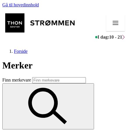
Gå til hovedinnhold
I dag:
10 - 21
Forside
Merker
Butikker
Finn merkevare
Mat og drikke
Helse
Aktiviteter
Tilbud