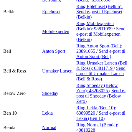
Ring Eplehuset (Belkin):
Belkin
Eplehuset
Send e-post
til Eplehuset
(Belkin)
Ring Mobilexperten
(Belkin):
98811999
/
Send
Mobilexperten
e-post
til Mobilexperten
(Belkin)
Ring Anton Sport (Bell):
Bell
Anton Sport
23891055
/
Send e-post
til
Anton Sport (Bell)
Ring Urmaker Larsen (Bell
& Ross):
63811719
/
Send
Bell & Ross
Urmaker Larsen
e-post
til Urmaker Larsen
(Bell & Ross)
Ring Shoeday (Below
Zero):
48208025
/
Send e-
Below Zero
Shoeday
post
til Shoeday (Below
Zero)
Ring Lekia (Ben 10):
Ben 10
Lekia
63899520
/
Send e-post
til
Lekia (Ben 10)
Ring Normal (Benda):
Benda
Normal
40810228