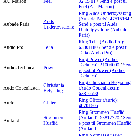
AU Maison
Feel
32 15 81
/
Send e-post
til
Feel (AU Maison)
Ring Auds Undertøysalong
(Aubade Paris):
47515164
/
Auds
Aubade Paris
Send e-post
til Auds
Undertøysalong
Undertøysalong (Aubade
Paris)
Ring Telia (Audio Pro):
Audio Pro
Telia
63801180
/
Send e-post
til
Telia (Audio Pro)
Ring Power (Audio-
Technica):
21004000
/
Send
Audio-Technica
Power
e-post
til Power (Audio-
Technica)
Ring Christiania Belysning
Christiania
Audo Copenhagen
(Audo Copenhagen):
Belysning
63816590
Ring Glitter (Aurie):
Aurie
Glitter
40701605
Ring Strømmen Husflid
Strømmen
(Aurland):
63812320
/
Send
Aurland
Husflid
e-post
til Strømmen Husflid
(Aurland)
Ring Normal (Aussie):