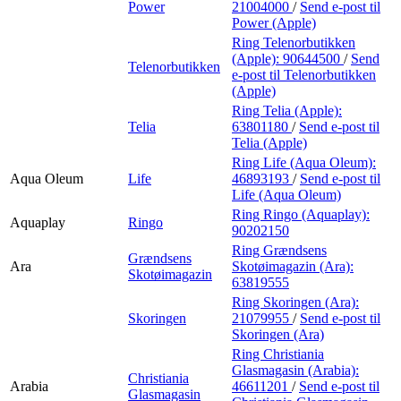
Power
21004000
/
Send e-post
til
Power (Apple)
Ring Telenorbutikken
(Apple):
90644500
/
Send
Telenorbutikken
e-post
til Telenorbutikken
(Apple)
Ring Telia (Apple):
Telia
63801180
/
Send e-post
til
Telia (Apple)
Ring Life (Aqua Oleum):
Aqua Oleum
Life
46893193
/
Send e-post
til
Life (Aqua Oleum)
Ring Ringo (Aquaplay):
Aquaplay
Ringo
90202150
Ring Grændsens
Grændsens
Ara
Skotøimagazin (Ara):
Skotøimagazin
63819555
Ring Skoringen (Ara):
Skoringen
21079955
/
Send e-post
til
Skoringen (Ara)
Ring Christiania
Glasmagasin (Arabia):
Christiania
Arabia
46611201
/
Send e-post
til
Glasmagasin