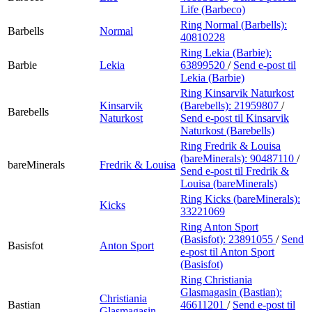
Life (Barbeco)
Ring Normal (Barbells):
Barbells
Normal
40810228
Ring Lekia (Barbie):
Barbie
Lekia
63899520
/
Send e-post
til
Lekia (Barbie)
Ring Kinsarvik Naturkost
Kinsarvik
(Barebells):
21959807
/
Barebells
Naturkost
Send e-post
til Kinsarvik
Naturkost (Barebells)
Ring Fredrik & Louisa
(bareMinerals):
90487110
/
bareMinerals
Fredrik & Louisa
Send e-post
til Fredrik &
Louisa (bareMinerals)
Ring Kicks (bareMinerals):
Kicks
33221069
Ring Anton Sport
(Basisfot):
23891055
/
Send
Basisfot
Anton Sport
e-post
til Anton Sport
(Basisfot)
Ring Christiania
Glasmagasin (Bastian):
Christiania
Bastian
46611201
/
Send e-post
til
Glasmagasin