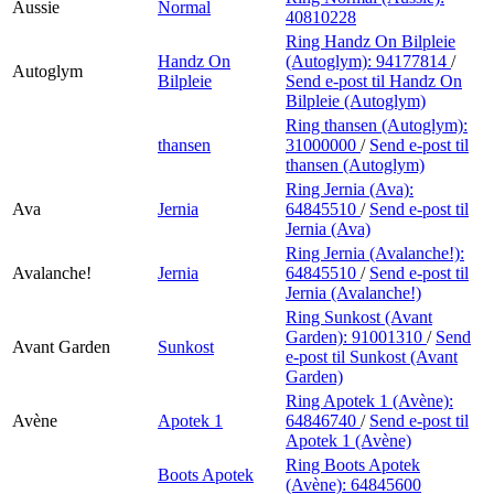
Aussie
Normal
40810228
Ring Handz On Bilpleie
Handz On
(Autoglym):
94177814
/
Autoglym
Bilpleie
Send e-post
til Handz On
Bilpleie (Autoglym)
Ring thansen (Autoglym):
thansen
31000000
/
Send e-post
til
thansen (Autoglym)
Ring Jernia (Ava):
Ava
Jernia
64845510
/
Send e-post
til
Jernia (Ava)
Ring Jernia (Avalanche!):
Avalanche!
Jernia
64845510
/
Send e-post
til
Jernia (Avalanche!)
Ring Sunkost (Avant
Garden):
91001310
/
Send
Avant Garden
Sunkost
e-post
til Sunkost (Avant
Garden)
Ring Apotek 1 (Avène):
Avène
Apotek 1
64846740
/
Send e-post
til
Apotek 1 (Avène)
Ring Boots Apotek
Boots Apotek
(Avène):
64845600