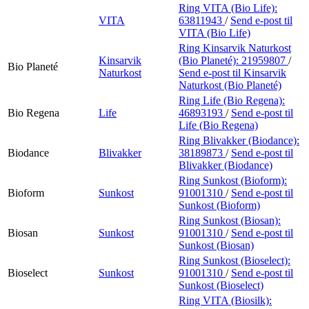
Ring VITA (Bio Life):
VITA
63811943
/
Send e-post
til
VITA (Bio Life)
Ring Kinsarvik Naturkost
Kinsarvik
(Bio Planeté):
21959807
/
Bio Planeté
Naturkost
Send e-post
til Kinsarvik
Naturkost (Bio Planeté)
Ring Life (Bio Regena):
Bio Regena
Life
46893193
/
Send e-post
til
Life (Bio Regena)
Ring Blivakker (Biodance):
Biodance
Blivakker
38189873
/
Send e-post
til
Blivakker (Biodance)
Ring Sunkost (Bioform):
Bioform
Sunkost
91001310
/
Send e-post
til
Sunkost (Bioform)
Ring Sunkost (Biosan):
Biosan
Sunkost
91001310
/
Send e-post
til
Sunkost (Biosan)
Ring Sunkost (Bioselect):
Bioselect
Sunkost
91001310
/
Send e-post
til
Sunkost (Bioselect)
Ring VITA (Biosilk):