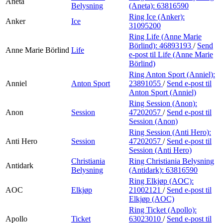
Aneta
Belysning
(Aneta):
63816590
Ring Ice (Anker):
Anker
Ice
31095200
Ring Life (Anne Marie
Börlind):
46893193
/
Send
Anne Marie Börlind
Life
e-post
til Life (Anne Marie
Börlind)
Ring Anton Sport (Anniel):
Anniel
Anton Sport
23891055
/
Send e-post
til
Anton Sport (Anniel)
Ring Session (Anon):
Anon
Session
47202057
/
Send e-post
til
Session (Anon)
Ring Session (Anti Hero):
Anti Hero
Session
47202057
/
Send e-post
til
Session (Anti Hero)
Christiania
Ring Christiania Belysning
Antidark
Belysning
(Antidark):
63816590
Ring Elkjøp (AOC):
AOC
Elkjøp
21002121
/
Send e-post
til
Elkjøp (AOC)
Ring Ticket (Apollo):
Apollo
Ticket
63023010
/
Send e-post
til