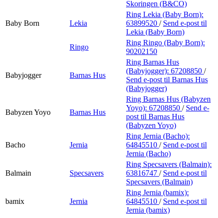
Skoringen (B&CO)
Ring Lekia (Baby Born):
Baby Born
Lekia
63899520
/
Send e-post
til
Lekia (Baby Born)
Ring Ringo (Baby Born):
Ringo
90202150
Ring Barnas Hus
(Babyjogger):
67208850
/
Babyjogger
Barnas Hus
Send e-post
til Barnas Hus
(Babyjogger)
Ring Barnas Hus (Babyzen
Yoyo):
67208850
/
Send e-
Babyzen Yoyo
Barnas Hus
post
til Barnas Hus
(Babyzen Yoyo)
Ring Jernia (Bacho):
Bacho
Jernia
64845510
/
Send e-post
til
Jernia (Bacho)
Ring Specsavers (Balmain):
Balmain
Specsavers
63816747
/
Send e-post
til
Specsavers (Balmain)
Ring Jernia (bamix):
bamix
Jernia
64845510
/
Send e-post
til
Jernia (bamix)