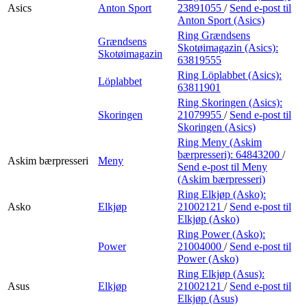
Asics
Anton Sport
23891055
/
Send e-post
til
Anton Sport (Asics)
Ring Grændsens
Grændsens
Skotøimagazin (Asics):
Skotøimagazin
63819555
Ring Löplabbet (Asics):
Löplabbet
63811901
Ring Skoringen (Asics):
Skoringen
21079955
/
Send e-post
til
Skoringen (Asics)
Ring Meny (Askim
bærpresseri):
64843200
/
Askim bærpresseri
Meny
Send e-post
til Meny
(Askim bærpresseri)
Ring Elkjøp (Asko):
Asko
Elkjøp
21002121
/
Send e-post
til
Elkjøp (Asko)
Ring Power (Asko):
Power
21004000
/
Send e-post
til
Power (Asko)
Ring Elkjøp (Asus):
Asus
Elkjøp
21002121
/
Send e-post
til
Elkjøp (Asus)