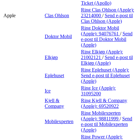
Ticket (Apollo)
Ring Clas Ohlson (Apple):
Apple
Clas Ohlson
23214000
/
Send e-post
til
Clas Ohlson (Apple)
Ring Doktor Mobil
(Apple):
94076761
/
Send
Doktor Mobil
e-post
til Doktor Mobil
(Apple)
Ring Elkjøp (Apple):
Elkjøp
21002121
/
Send e-post
til
Elkjøp (Apple)
Ring Eplehuset (Apple):
Eplehuset
Send e-post
til Eplehuset
(Apple)
Ring Ice (Apple):
Ice
31095200
Kjell &
Ring Kjell & Company
Company
(Apple):
69520922
Ring Mobilexperten
(Apple):
98811999
/
Send
Mobilexperten
e-post
til Mobilexperten
(Apple)
Ring Power (Apple):