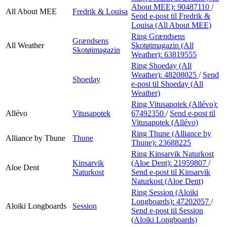
About MEE):
90487110
/
All About MEE
Fredrik & Louisa
Send e-post
til Fredrik &
Louisa (All About MEE)
Ring Grændsens
Grændsens
All Weather
Skotøimagazin (All
Skotøimagazin
Weather):
63819555
Ring Shoeday (All
Weather):
48208025
/
Send
Shoeday
e-post
til Shoeday (All
Weather)
Ring Vitusapotek (Allévo):
Allévo
Vitusapotek
67492350
/
Send e-post
til
Vitusapotek (Allévo)
Ring Thune (Alliance by
Alliance by Thune
Thune
Thune):
23688225
Ring Kinsarvik Naturkost
Kinsarvik
(Aloe Dent):
21959807
/
Aloe Dent
Naturkost
Send e-post
til Kinsarvik
Naturkost (Aloe Dent)
Ring Session (Aloiki
Longboards):
47202057
/
Aloiki Longboards
Session
Send e-post
til Session
(Aloiki Longboards)