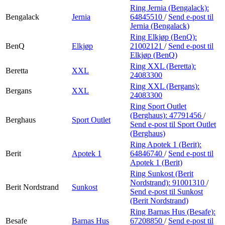
Ring Jernia (Bengalack):
Bengalack
Jernia
64845510
/
Send e-post
til
Jernia (Bengalack)
Ring Elkjøp (BenQ):
BenQ
Elkjøp
21002121
/
Send e-post
til
Elkjøp (BenQ)
Ring XXL (Beretta):
Beretta
XXL
24083300
Ring XXL (Bergans):
Bergans
XXL
24083300
Ring Sport Outlet
(Berghaus):
47791456
/
Berghaus
Sport Outlet
Send e-post
til Sport Outlet
(Berghaus)
Ring Apotek 1 (Berit):
Berit
Apotek 1
64846740
/
Send e-post
til
Apotek 1 (Berit)
Ring Sunkost (Berit
Nordstrand):
91001310
/
Berit Nordstrand
Sunkost
Send e-post
til Sunkost
(Berit Nordstrand)
Ring Barnas Hus (Besafe):
Besafe
Barnas Hus
67208850
/
Send e-post
til