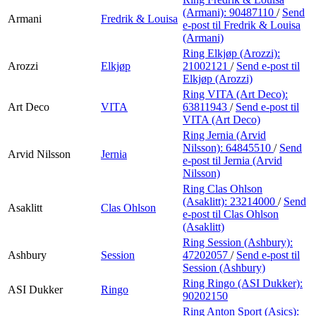
(Armani):
90487110
/
Send
Armani
Fredrik & Louisa
e-post
til Fredrik & Louisa
(Armani)
Ring Elkjøp (Arozzi):
Arozzi
Elkjøp
21002121
/
Send e-post
til
Elkjøp (Arozzi)
Ring VITA (Art Deco):
Art Deco
VITA
63811943
/
Send e-post
til
VITA (Art Deco)
Ring Jernia (Arvid
Nilsson):
64845510
/
Send
Arvid Nilsson
Jernia
e-post
til Jernia (Arvid
Nilsson)
Ring Clas Ohlson
(Asaklitt):
23214000
/
Send
Asaklitt
Clas Ohlson
e-post
til Clas Ohlson
(Asaklitt)
Ring Session (Ashbury):
Ashbury
Session
47202057
/
Send e-post
til
Session (Ashbury)
Ring Ringo (ASI Dukker):
ASI Dukker
Ringo
90202150
Ring Anton Sport (Asics):